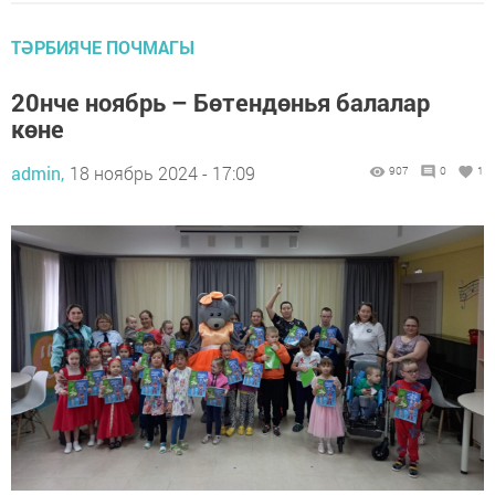
ТӘРБИЯЧЕ ПОЧМАГЫ
20нче ноябрь – Бөтендөнья балалар
көне
admin,
18 ноябрь 2024 - 17:09
907
0
1