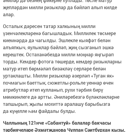
әниләр дә безнең фикерне хуплады. Төсле матур
җепләрдән милли ризыклар да бәйләп алып килде
алар.
Осталык дәресен татар халкының милли
үзенчәлекләренә багышладык. Миллилек төсмере
киемнәрдә дә чагылды. Эшлекле кыяфәт белән
алъяпкыч, яулыклар бәйләп, җиң сызганып эшкә
керештек. Остаханәбездә милли моңнар яңгырап
торды. Кемдер фотога төшерде, кемдер ризыкларны
матур итеп бөрмәләп бизәкләү серләре белән
уртаклашты. Милли ризыклар әзерләп «Туган як»
почмагын баеттык, сюжетлы-рольле уеннар өчен
атрибутлар итеп кулланып, рухи тәрбия бирү
мөмкинлеге дә артты. Әниләребезгә бүләкләкләрне
тапшырып, җылы мохиттә аралашу барыбызга
да күңелле һәм файдалы булды.
Чаллының 121нче «Сабантуй» балалар бакчасы
тәрбиячеләре Әхмәтҗанова Чулпан Сәитбурхан кызы,