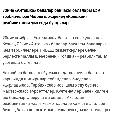
72нче «Антошка» балалар бакчасы балалары һәм
тәрбиячеләре Чаллы шәһәренең «Кояшкай»
реабилитация үзәгендә булдылар.
20нче ноябрь – Бөтендөнья балалар көне уңаеннан,
безнең 72нче «Антошка» балалар бакчасы балалары
һәм тәрбиячеләре, ГИБДД хезмәткәрләре белән
берлектә Чаллы шәһәренең «Кояшкай» реабилитация
үзәгендә булдылар.
Бакчабыз балалары бу үзәктә дәваланучы балалар
каршында шигырьләр сойләделәр, биеделәр,
җырладылар. Тәрбиячеләр исә, шәм ясау буенча
мастер-класс күрсәттеләр. Күчтәнәчләр белән килгән
аю балаларга аеруча да ошады. Ахырдан
реабилитация үзәге хезмәткәрләре һәм әти-әниләре
безнең бакча коллективына үзләренең рәхмәт сүзләрен