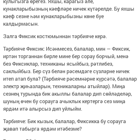
кулыгызга өрегез. Яхшы, карагыз әле,
кунакларыбызның кәефләре ничек күтәрелде. Бу яхшы
кәеф сезне һәм кунакларыбызны көне буе
калдырмасын.
Залга Фиксик костюмыннан тәрбияче керә.
Тәрбияче Фиксик: Исәнмесез, балалар, мин — Фиксик,
иртән торганнан бирле мине бер сорау борчый, менә
без Фиксиклар, техниканы ясыйбыз, рәтлибез,
саклыйбыз. Бер сүз белән рәсемдәге сүзләрне ничек
итеп атап була? (Тәрбияче рәсемнәрне күрсәтә, балалар
электр җиһазларын, техникаларны атыйлар). Миңа
сезнең турында бик акыллы балалар дип сөйләделәр,
шуның өчен бу сорауга ачыклык кертергә сез миңа
ярдәм итә алырсыз дип уйлыйм.
Тәрбияче: Бик кызык, балалар, Фиксикка бу сорауга
җавап табырга ярдәм итәбезме?