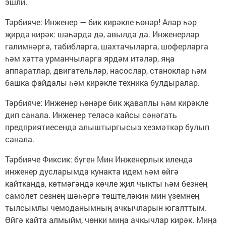
эшли.
Тәрбияче: Инженер — бик кирәкле һөнәр! Алар һәр
җирдә кирәк: шәһәрдә дә, авылда да. Инженерлар
галимнәргә, табибларга, шахтачыларга, шоферларга
һәм хәтта урманчыларга ярдәм итәләр, яңа
аппаратлар, двигательләр, насослар, станоклар һәм
башка файдалы һәм кирәкле техника булдыралар.
Тәрбияче: Инженер һөнәре бик җаваплы һәм кирәкле
дип санала. Инженер теләсә кайсы сәнәгать
предприятиесендә алыштыргысыз хезмәткәр булып
санала.
Тәрбияче Фиксик: бүген Мин Инженерлык илендә
инженер дусларымда кунакта идем һәм өйгә
кайтканда, көтмәгәндә көчле җил чыкты һәм безнең
самолет сезнең шәһәргә төште,ләкин мин үземнең
тылсымлы чемоданымның ачкычларын югалттым.
Өйгә кайта алмыйм, чөнки миңа ачкычлар кирәк. Миңа