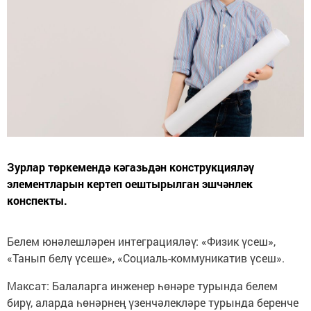
Зурлар төркемендә кәгазьдән конструкцияләү
элементларын кертеп оештырылган эшчәнлек
конспекты.
Белем юнәлешләрен интеграцияләү: «Физик үсеш»,
«Танып белү үсеше», «Социаль-коммуникатив үсеш».
Максат: Балаларга инженер һөнәре турында белем
бирү, аларда һөнәрнең үзенчәлекләре турында беренче