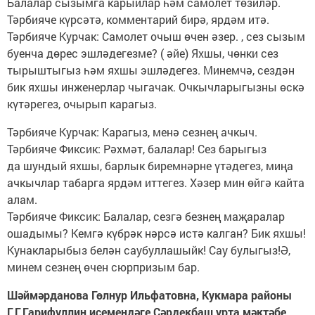
Балалар сызымга карыйлар һәм самолет төзиләр.
Тәрбияче күрсәтә, комментарий бирә, ярдәм итә.
Тәрбияче Курчак: Самолет очыш өчен әзер. , сез сызым
буенча дөрес эшләдегезме? ( әйе) Яхшы, чөнки сез
тырыштыгыз һәм яхшы эшләдегез. Минемчә, сездән
бик яхшы инженерлар чыгачак. Очкычларыгызны өскә
күтәрегез, очырып карагыз.
Тәрбияче Курчак: Карагыз, менә сезнең ачкыч.
Тәрбияче Фиксик: Рәхмәт, балалар! Сез барыгыз
да шундый яхшы, барлык биремнәрне үтәдегез, миңа
ачкычлар табарга ярдәм иттегез. Хәзер мин өйгә кайта
алам.
Тәрбияче Фиксик: Балалар, сезгә безнең маҗаралар
ошадымы? Кемгә күбрәк нәрсә истә калган? Бик яхшы!
Кунакларыбыз белән саубуллашыйк! Сау булыгыз!Ә,
минем сезнең өчен сюрпризым бар.
Шәймәрданова Гөлнур Ильфатовна, Кукмара районы
Г.Г.Гарифуллин исемендәге Сәрдекбаш урта мәктәбе