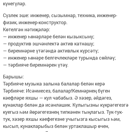
күнегүләр.
Сүзлек эше: инженер, сызымнар, техника, инженер-
физик, инженер-конструктор.
Көтелгән нәтиҗәләр:
— инженер һөнәрләре белән кызыксыну;
— продуктив эшчәнлектә актив катнашу;
— биремнәрне үтәгәндә активлык күрсәтү;
— инженер һөнәре белгечлекләре турында сөйләү;
— тәрбияче биремнәрен үтәү.
Барышы:
Тәрбияче музыка залына балалар белән керә
Тәрбияче: Исәнмесез, балалар!Кемнәрнең бүген
кәефләре яхшы — кул чабабыз. Ә хәзер, әйдәгез,
кунаклар белән дә исәнләшик. Кулыгызны күкрәгегезгә
куегыз һәм йөрәгегезнең типкәнен тыңлагыз. Тук-тук-
тук, хәзер яхшы кәефегезне учыгызга кысыгыз һәм,
кысып, кунакларыбыз белән уртаклашыр өчен,