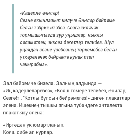
«Кадерле әниләр!
Сезне якынлашып килүче Әниләр бәйрәме
белән тәбрик итәбез. Сезгә киләчәк
тормышыгызда зур уңышлар, ныклы
сәламәтлек, чиксез бәхетләр телибез. Шул
уңайдан сезне үзебезнең төркемебез белән
үткәреләчәк бәйрәмгә кунак итеп
чакырабыз».
Зал бәйрәмчә бизәлә. Залның алдында —
«Иң кадерлеләребез», «Кояш гомере телибез, Әниләр,
Сезгә!» , "Котлы булсын бәйрәмегез!» дигән плакатлар
эленә. Ишекнең тышкы ягына түбәндәге эчтәлектә
плакат-язу эленә:
«Иртәдән үк юмартланып,
Кояш сибә ал нурлар.