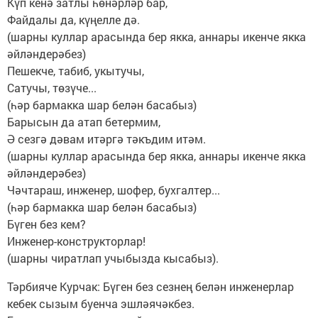
Күп кенә затлы һөнәрләр бар,
Файдалы да, күңелле дә.
(шарны куллар арасында бер якка, аннары икенче якка
әйләндерәбез)
Пешекче, табиб, укытучы,
Сатучы, төзүче...
(һәр бармакка шар белән басабыз)
Барысын да атап бетермим,
Ә сезгә дәвам итәргә тәкъдим итәм.
(шарны куллар арасында бер якка, аннары икенче якка
әйләндерәбез)
Чәчтараш, инженер, шофер, бухгалтер...
(һәр бармакка шар белән басабыз)
Бүген без кем?
Инженер-конструкторлар!
(шарны чиратлап учыбызда кысабыз).
Тәрбияче Курчак: Бүген без сезнең белән инженерлар
кебек сызым буенча эшләячәкбез.