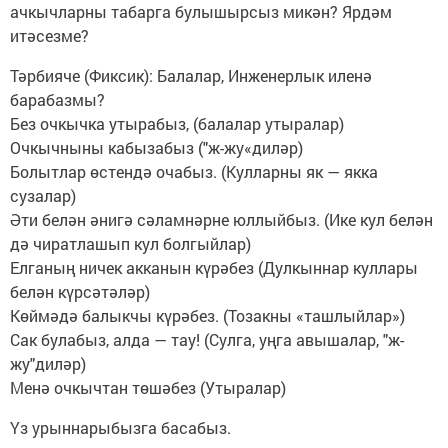
ачкычларны табарга булышырсыз микән? Ярдәм
итәсезме?
Тәрбияче (Фиксик): Балалар, Инженерлык иленә
барабазмы?
Без очкычка утырабыз, (балалар утыралар)
Очкычныны кабызабыз ("ж-жу«диләр)
Болытлар өстендә очабыз. (Кулларны як — якка
сузалар)
Әти белән әнигә сәламнәрне юллыйбыз. (Ике кул белән
дә чиратлашып кул болгыйлар)
Елганың ничек акканын күрәбез (Дулкыннар куллары
белән күрсәтәләр)
Көймәдә балыкчы күрәбез. (Тозакны «ташлыйлар»)
Сак булабыз, алда — тау! (Сулга, уңга авышалар, "ж-
жу"диләр)
Менә очкычтан төшәбез (Утыралар)
Үз урыннарыбызга басабыз.