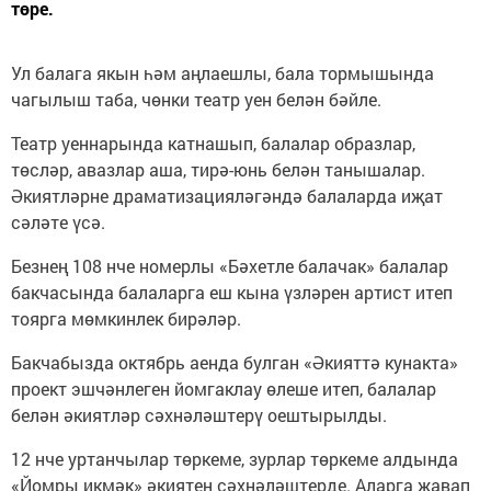
төре.
Ул балага якын һәм аңлаешлы, бала тормышында
чагылыш таба, чөнки театр уен белән бәйле.
Театр уеннарында катнашып, балалар образлар,
төсләр, авазлар аша, тирә-юнь белән танышалар.
Әкиятләрне драматизацияләгәндә балаларда иҗат
сәләте үсә.
Безнең 108 нче номерлы «Бәхетле балачак» балалар
бакчасында балаларга еш кына үзләрен артист итеп
тоярга мөмкинлек бирәләр.
Бакчабызда октябрь аенда булган «Әкияттә кунакта»
проект эшчәнлеген йомгаклау өлеше итеп, балалар
белән әкиятләр сәхнәләштерү оештырылды.
12 нче уртанчылар төркеме, зурлар төркеме алдында
«Йомры икмәк» әкиятен сәхнәләштерде. Аларга җавап