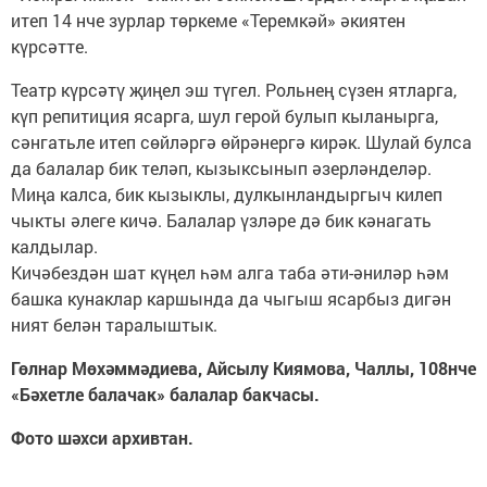
итеп 14 нче зурлар төркеме «Теремкәй» әкиятен
күрсәтте.
Театр күрсәтү җиңел эш түгел. Рольнең сүзен ятларга,
күп репитиция ясарга, шул герой булып кыланырга,
сәнгатьле итеп сөйләргә өйрәнергә кирәк. Шулай булса
да балалар бик теләп, кызыксынып әзерләнделәр.
Миңа калса, бик кызыклы, дулкынландыргыч килеп
чыкты әлеге кичә. Балалар үзләре дә бик кәнагать
калдылар.
Кичәбездән шат күңел һәм алга таба әти-әниләр һәм
башка кунаклар каршында да чыгыш ясарбыз дигән
ният белән таралыштык.
Гөлнар Мөхәммәдиева, Айсылу Киямова, Чаллы, 108нче
«Бәхетле балачак» балалар бакчасы.
Фото шәхси архивтан.