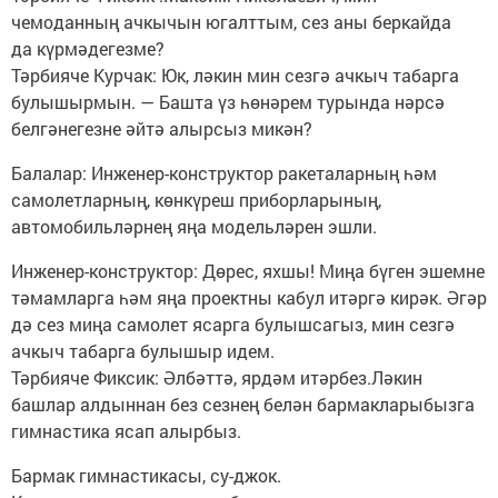
чемоданның ачкычын югалттым, сез аны беркайда
да күрмәдегезме?
Тәрбияче Курчак: Юк, ләкин мин сезгә ачкыч табарга
булышырмын. — Башта үз һөнәрем турында нәрсә
белгәнегезне әйтә алырсыз микән?
Балалар: Инженер-конструктор ракеталарның һәм
самолетларның, көнкүреш приборларының,
автомобильләрнең яңа модельләрен эшли.
Инженер-конструктор: Дөрес, яхшы! Миңа бүген эшемне
тәмамларга һәм яңа проектны кабул итәргә кирәк. Әгәр
дә сез миңа самолет ясарга булышсагыз, мин сезгә
ачкыч табарга булышыр идем.
Тәрбияче Фиксик: Әлбәттә, ярдәм итәрбез.Ләкин
башлар алдыннан без сезнең белән бармакларыбызга
гимнастика ясап алырбыз.
Бармак гимнастикасы, су-джок.