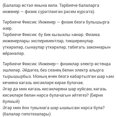
(Балалар өстәл янына килә. Тәрбияче балаларга
инженер — физик сурәтләнгән рәсем күрсәтә).
Тәрбияче Фиксик: Инженер — физик безгә булышырга
әзер.
Тәрбияче Фиксик: бу бик кызыклы һөнәр. Физика
инженерлары экспериментлар, тикшеренүләр
үткәрәләр, сынаулар үткәрәләр, табигать законнарын
өйрәнәләр.
Тәрбияче Фиксик: Инженер— физиклар электр өстендә
эшлиләр. Әйдәгез, без сезнең белән электр алырга
тырышырбыз. Моның өчен безгә кабартылган шар һәм
кечкенә кәгазь кисәкләре кирәк булачак.
Әгәр дә мин кәгазь кисәкләренә шар куйсам, кәгазь
кисәкләре белән нәрсә булачагын әйтегез? (Берни
булмый)
Әгәр мин йон тукымага шар ышкысам нәрсә була?
(балалар гипотезалары)