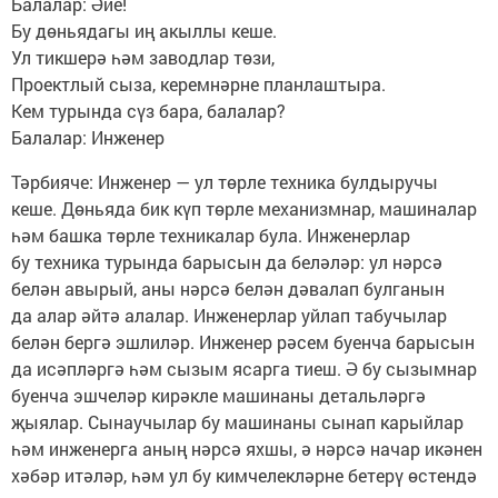
Балалар: Әйе!
Бу дөньядагы иң акыллы кеше.
Ул тикшерә һәм заводлар төзи,
Проектлый сыза, керемнәрне планлаштыра.
Кем турында сүз бара, балалар?
Балалар: Инженер
Тәрбияче: Инженер — ул төрле техника булдыручы
кеше. Дөньяда бик күп төрле механизмнар, машиналар
һәм башка төрле техникалар була. Инженерлар
бу техника турында барысын да беләләр: ул нәрсә
белән авырый, аны нәрсә белән дәвалап булганын
да алар әйтә алалар. Инженерлар уйлап табучылар
белән бергә эшлиләр. Инженер рәсем буенча барысын
да исәпләргә һәм сызым ясарга тиеш. Ә бу сызымнар
буенча эшчеләр кирәкле машинаны детальләргә
җыялар. Сынаучылар бу машинаны сынап карыйлар
һәм инженерга аның нәрсә яхшы, ә нәрсә начар икәнен
хәбәр итәләр, һәм ул бу кимчелекләрне бетерү өстендә