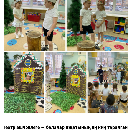
Театр эшчәнлеге — балалар иҗатының иң киң таралган