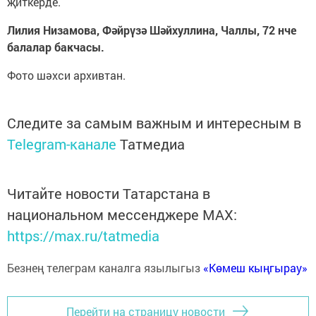
җиткерде.
Лилия Низамова, Фәйрүзә Шәйхуллина, Чаллы, 72 нче
балалар бакчасы.
Фото шәхси архивтан.
Следите за самым важным и интересным в
Telegram-канале
Татмедиа
Читайте новости Татарстана в
национальном мессенджере MАХ:
https://max.ru/tatmedia
Безнең телеграм каналга язылыгыз
«Көмеш кыңгырау»
Перейти на страницу новости