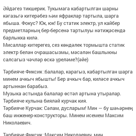
Әйдәгез тикшерик. Тукымага кабартылган шарны
кәгазьгә китерәбез һәм яфраклар тартыла, шарга
ябыша. Фокус? Юк, юк! Бу статик электр, ул кайбер
предметларның бер-берсенә тартылуы нәтиҗәсендә
барлыкка килә.
Мисаллар китерегез, сез көндәлек тормышта статик
электр белән очрашасызмы, мәсәлән башлыкны
салсагыз чәчләр өскә үреләме?(әйе)
Тәрбияче Фиксик :балалар, карагыз, кабартылган шарга
минем ачкыч ябышты! Бер ачкыч бар, киләсе ачкыч
артыннан барабыз.
Музыка астында балалар өстәл артына утыралар.
Тәрбияче кулына бияләй курчак кия.
Тәрбияче Курчак: Сәлам, дусларым! Мин — бу шәһәрнең
баш инженер-конструкторы. Минем исемем Максим
Николаевич.
Тәрбияче Фиксик :Максим Николаевич, мин