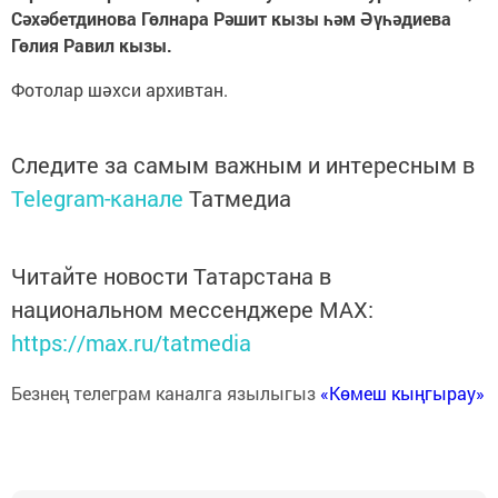
Сәхәбетдинова Гөлнара Рәшит кызы һәм Әүһәдиева
Гөлия Равил кызы.
Фотолар шәхси архивтан.
Следите за самым важным и интересным в
Telegram-канале
Татмедиа
Читайте новости Татарстана в
национальном мессенджере MАХ:
https://max.ru/tatmedia
Безнең телеграм каналга язылыгыз
«Көмеш кыңгырау»