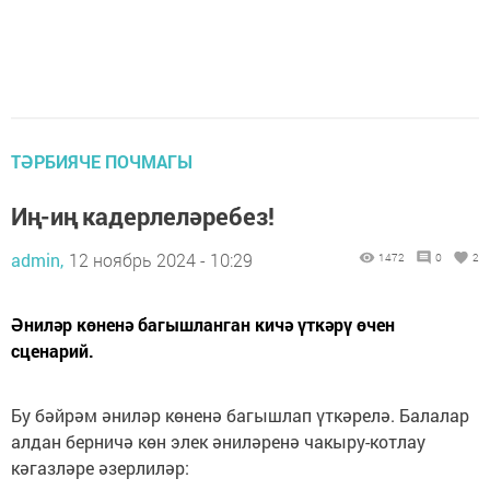
ТӘРБИЯЧЕ ПОЧМАГЫ
Иң-иң кадерлеләребез!
admin,
12 ноябрь 2024 - 10:29
1472
0
2
Әниләр көненә багышланган кичә үткәрү өчен
сценарий.
Бу бәйрәм әниләр көненә багышлап үткәрелә. Балалар
алдан берничә көн элек әниләренә чакыру-котлау
кәгазләре әзерлиләр: