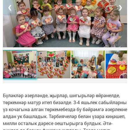
❮
❯
Бүләкләр әзерләнде, җырлар, шигырьләр өйрәнелде,
төркемнәр матур итеп бизәлде. 3-4 яшьлек сабыйларны
үз кочагына алган төркемебездә бу бәйрәмгә әзерлекне
алдан ук башладык. Тәрбиячеләр белән үзара киңәшеп,
милли осталык дәресе оештырырга булдык. Әти-