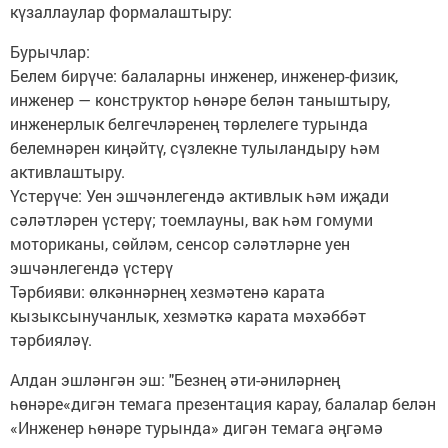
күзаллаулар формалаштыру:
Бурычлар:
Белем бирүче: балаларны инженер, инженер-физик,
инженер — конструктор һөнәре белән таныштыру,
инженерлык белгечләренең төрлелеге турында
белемнәрен киңәйтү, сүзлекне тулыландыру һәм
активлаштыру.
Үстерүче: Уен эшчәнлегендә активлык һәм иҗади
сәләтләрен үстерү; тоемлауны, вак һәм гомуми
моториканы, сөйләм, сенсор сәләтләрне уен
эшчәнлегендә үстерү
Тәрбияви: өлкәннәрнең хезмәтенә карата
кызыксынучанлык, хезмәткә карата мәхәббәт
тәрбияләү.
Алдан эшләнгән эш: "Безнең әти-әниләрнең
һөнәре«дигән темага презентация карау, балалар белән
«Инженер һөнәре турында» дигән темага әңгәмә