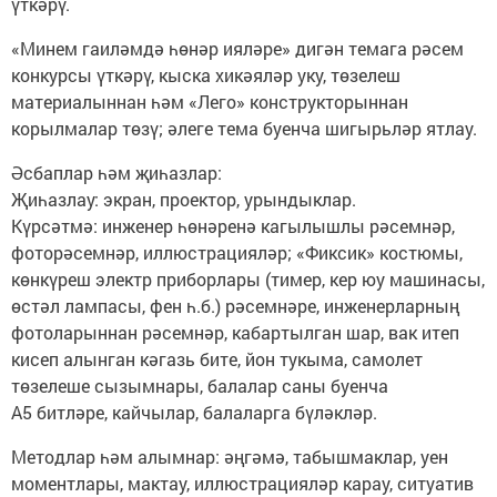
үткәрү.
«Минем гаиләмдә һөнәр ияләре» дигән темага рәсем
конкурсы үткәрү, кыска хикәяләр уку, төзелеш
материалыннан һәм «Лего» конструкторыннан
корылмалар төзү; әлеге тема буенча шигырьләр ятлау.
Әсбаплар һәм җиһазлар:
Җиһазлау: экран, проектор, урындыклар.
Күрсәтмә: инженер һөнәренә кагылышлы рәсемнәр,
фоторәсемнәр, иллюстрацияләр; «Фиксик» костюмы,
көнкүреш электр приборлары (тимер, кер юу машинасы,
өстәл лампасы, фен һ.б.) рәсемнәре, инженерларның
фотоларыннан рәсемнәр, кабартылган шар, вак итеп
кисеп алынган кәгазь бите, йон тукыма, самолет
төзелеше сызымнары, балалар саны буенча
А5 битләре, кайчылар, балаларга бүләкләр.
Методлар һәм алымнар: әңгәмә, табышмаклар, уен
моментлары, мактау, иллюстрацияләр карау, ситуатив