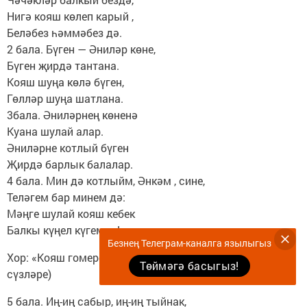
Нигә кояш көлеп карый ,
Беләбез һәммәбез дә.
2 бала. Бүген — Әниләр көне,
Бүген җирдә тантана.
Кояш шуңа көлә бүген,
Гөлләр шуңа шатлана.
3бала. Әниләрнең көненә
Куана шулай алар.
Әниләрне котлый бүген
Җирдә барлык балалар.
4 бала. Мин дә котлыйм, Әнкәм , сине,
Теләгем бар минем дә:
Мәңге шулай кояш кебек
Балкы күңел күгемдә!
Безнең Телеграм-каналга язылыгыз
Хор: «Кояш гомере» (Ф.Әхмәдиев көе, Г.Зәйнәшева
Төймәгә басыгыз!
сүзләре)
5 бала. Иң-иң сабыр, иң-иң тыйнак,