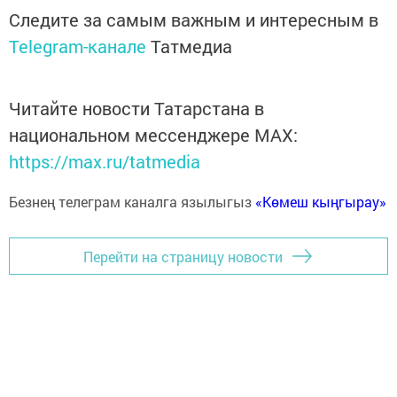
Следите за самым важным и интересным в
Telegram-канале
Татмедиа
Читайте новости Татарстана в
национальном мессенджере MАХ:
https://max.ru/tatmedia
Безнең телеграм каналга язылыгыз
«Көмеш кыңгырау»
Перейти на страницу новости