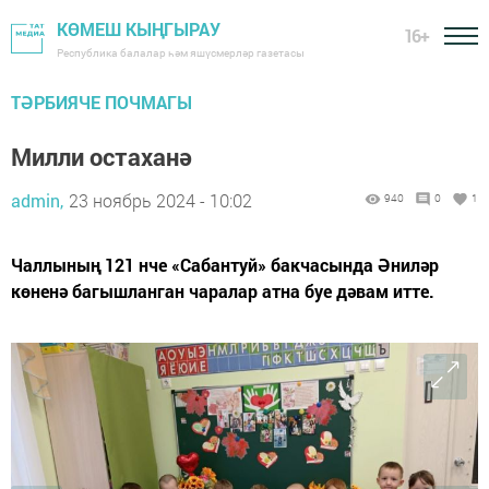
КӨМЕШ КЫҢГЫРАУ
16+
Республика балалар һәм яшүсмерләр газетасы
ТӘРБИЯЧЕ ПОЧМАГЫ
Милли остаханә
admin,
23 ноябрь 2024 - 10:02
940
0
1
Чаллының 121 нче «Сабантуй» бакчасында Әниләр
көненә багышланган чаралар атна буе дәвам итте.