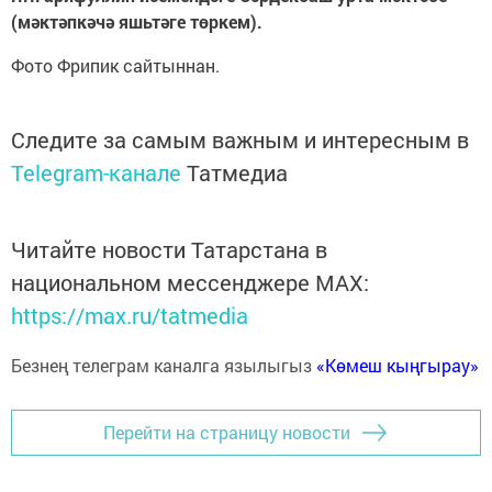
(мәктәпкәчә яшьтәге төркем).
Фото Фрипик сайтыннан.
Следите за самым важным и интересным в
Telegram-канале
Татмедиа
Читайте новости Татарстана в
национальном мессенджере MАХ:
https://max.ru/tatmedia
Безнең телеграм каналга язылыгыз
«Көмеш кыңгырау»
Перейти на страницу новости