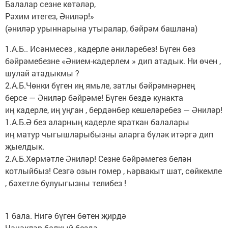
Балалар сезне көтәләр,
Рәхим итегез, Әниләр!»
(әниләр урыннарына утыралар, бәйрәм башлана)
1.А.Б.. Исәнмесез , кадерле әниләребез! Бүген без
бәйрәмебезне «Әнием-кадерлем » дип атадык. Ни өчен ,
шулай атадыкмы ?
2.А.Б.Чөнки бүген иң ямьле, затлы бәйрәмнәрнең
берсе — Әниләр бәйрәме! Бүген бездә кунакта
иң кадерле, иң уңган , бердәнбер кешеләребез — Әниләр!
1.А.Б.Ә без аларның кадерле яраткан балалары
иң матур чыгышларыбызны аларга бүләк итәргә дип
җыелдык.
2.А.Б.Хөрмәтле Әниләр! Сезне бәйрәмегез белән
котлыйбыз! Сезгә озын гомер , һәрвакыт шат, сөйкемле
, бәхетле булуыгызны телибез !
1 бала. Нигә бүген бөтен җирдә
Чәчәкләр балкый бездә,