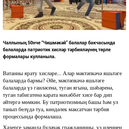
Чаллының 50нче “Чишмәкәй” балалар бакчасында
балаларда патриотик хисләр тәрбияләүнең төрле
формалары кулланыла.
Ватанны ярату хисләре.
..
Алар мәктәпкәчә яшьтәге
балаларда бармы? Әйе, мәктәпкәчә яшьтәге
балаларда үз гаиләсенә, туган я
гына
, шәһәр
енә
,
туган табигат
енә
карата мәхәббәт хисе бар дип
әйтергә мөмкин. Бу патриотизмның башы
һәм
ул
танып белүдә туа
,
көндәлек максатчан тәрбия
процессында формалаша.
Хәзерге заманда б
улачак гражданинны, үз иле
ң
нең