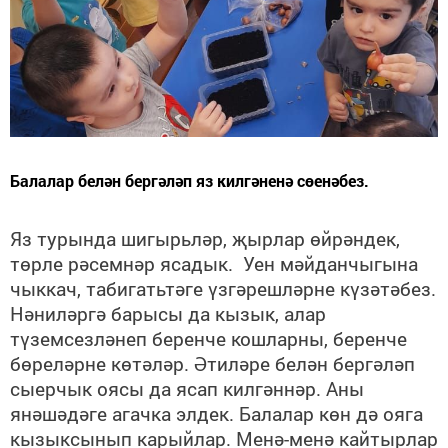
Балалар белән бергәләп яз килгәненә сөенәбез.
Яз турында шигырьләр, җырлар өйрәндек,
төрле рәсемнәр ясадык. Уен мәйданчыгына
чыккач, табигатьтәге үзгәрешләрне күзәтәбез.
Нәниләргә барысы да кызык, алар
түземсезләнеп беренче кошларны, беренче
бөреләрне көтәләр. Әтиләре белән бергәләп
сыерчык оясы да ясап килгәннәр. Аны
янәшәдәге агачка элдек. Балалар көн дә ояга
кызыксынып карыйлар. Менә-менә кайтырлар