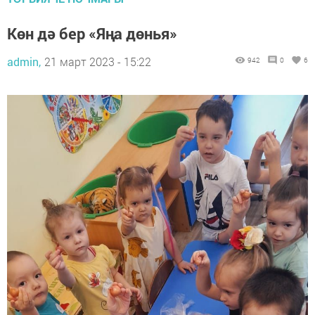
Көн дә бер «Яңа дөнья»
admin,
21 март 2023 - 15:22
942
0
6