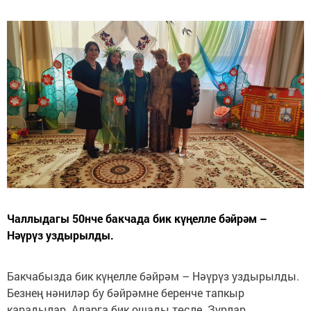
Чаллыдагы 50нче бакчада бик күңелле бәйрәм –
Нәүрүз уздырылды.
Бакчабызда бик күңелле бәйрәм – Нәүрүз уздырылды.
Безнең нәниләр бу бәйрәмне беренче тапкыр
карадылар. Аларга бик ошады төсле. Зурлар