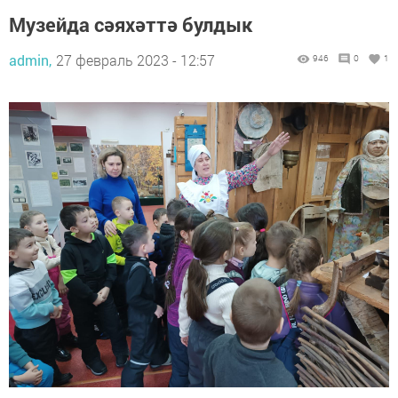
Музейда сәяхәттә булдык
admin,
27 февраль 2023 - 12:57
946
0
1