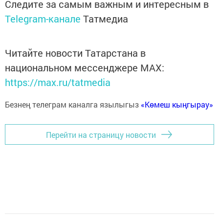
Следите за самым важным и интересным в
Telegram-канале
Татмедиа
Читайте новости Татарстана в
национальном мессенджере MАХ:
https://max.ru/tatmedia
Безнең телеграм каналга язылыгыз
«Көмеш кыңгырау»
Перейти на страницу новости