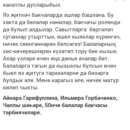
канатлы дусларыбыз.
Яз җиткәч бакчаларда эшләр башлана. Бу
хакта да беләләр нәниләр, бакчачы ролендә
дә булып алдылар. Савытларга бергәләп
суганнар утырттык, яшел кыяклар күренгәч,
ничек сөенгәннәрен белсәгез! Балаларның
хис-кичерешләрен күзәтеп тору бик кызык.
Алар үзләре өчен яңа дөнья ачалар бит.
Балаларга тагын да кызыклы булсын өчен
быел яз җитүгә тәрәзәләрне дә бизәргә
булдык әле. Менә карагыз әле, ничек матур
килеп чыкты.
Айнара Гарифуллина, Ильмира Горбаченко,
Чаллы шәһәре, 50нче балалар бакчасы
тәрбиячеләре.