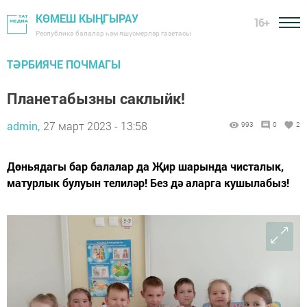
КӨМЕШ КЫҢГЫРАУ
16+
Республика балалар һәм яшүсмерләр газетасы
ТӘРБИЯЧЕ ПОЧМАГЫ
Планетабызны саклыйк!
admin,
27 март 2023 - 13:58
993
0
2
Дөньядагы бар балалар да Җир шарында чисталык,
матурлык булуын телиләр! Без дә аларга кушылабыз!