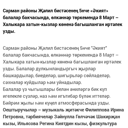
Сарман районы Җәлил бистәсенең 5нче «Әкият»
балалар бакчасында, өлкәннәр төркемендә 8 Март –
Халыкара хатын-кызлар көненә багышланган иртәлек
узды.
Сарман районы Җәлил бистәсенең 5нче "Әкият"
балалар бакчасында, өлкәннәр төркемендә 8 Март –
Халыкара хатын-кызлар көненә багышланган иртәлек
узды. Балалар дулкынландыргыч җырлар
башкардылар, биеделәр, шигырьләр сөйләделәр,
сәхнәләр куйдылар һәм уйнадылар.
Балалар үз чыгышлары белән әниләргә бик күп
игелекле сүзләр, наз һәм игътибар бүләк иттеләр.
Бәйрәм җылы һәм күңел атмосферасында узды.
Оештыручылар – музыкаль җитәкче Филиппова Ирина
Петровна, тәрбиячеләр Зәйнулла Гөлчәчәк Шакирҗан
кызы, Ильясова Регина Киятдин кызы,
физкультура