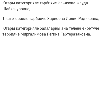
Югары категорияле тәрбияче Ильязова Флүдә
Шәйхенуровна,
1 категорияле тәрбияче Харисова Лилия Радиковна,
Югары категорияле балаларны ана теленә өйрәтүче
тәрбияче Миргалимова Регина Габтеразаковна.