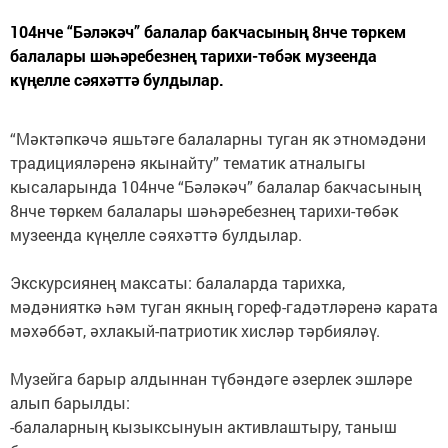
104нче “Бәләкәч” балалар бакчасының 8нче төркем
балалары шәһәребезнең тарихи-төбәк музеенда
күңелле сәяхәттә булдылар.
“Мәктәпкәчә яшьтәге балаларны туган як этномәдәни
традицияләренә якынайту” тематик атналыгы
кысаларында 104нче “Бәләкәч” балалар бакчасының
8нче төркем балалары шәһәребезнең тарихи-төбәк
музеенда күңелле сәяхәттә булдылар.
Экскурсиянең максаты: балаларда тарихка,
мәдәнияткә һәм туган якның гореф-гадәтләренә карата
мәхәббәт, әхлакый-патриотик хисләр тәрбияләү.
Музейга барыр алдыннан түбәндәге әзерлек эшләре
алып барылды:
-балаларның кызыксынуын активлаштыру, таныш