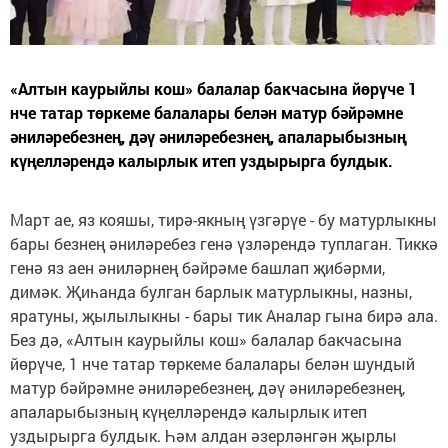
«Алтын каурыйлы кош» балалар бакчасына йөрүче 1
нче татар төркеме балалары белән матур бәйрәмне
әниләребезнең, дәү әниләребезнең, апаларыбызның
күңелләрендә калырлык итеп уздырырга булдык.
Март ае, яз кояшы, тирә-якның үзгәрүе - бу матурлыкны
бары безнең әниләребез генә үзләрендә туплаган. Тиккә
генә яз аен әниләрнең бәйрәме башлап җибәрми,
димәк. Җиһанда булган барлык матурлыкны, назны,
яратуны, җылылыкны - бары тик Аналар гына бирә ала.
Без дә, «Алтын каурыйлы кош» балалар бакчасына
йөрүче, 1 нче татар төркеме балалары белән шундый
матур бәйрәмне әниләребезнең, дәү әниләребезнең,
апаларыбызның күңелләрендә калырлык итеп
уздырырга булдык. Һәм алдан әзерләнгән җырлы