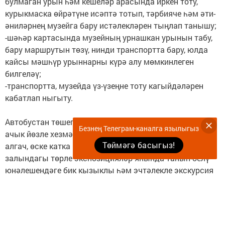
булмаган урын һәм кешеләр арасында иркен тоту,
курыкмаска өйрәтүне исәптә тотып, тәрбияче һәм әти-
әниләрнең музейга бару истәлекләрен тыңлап танышу;
-шәһәр картасында музейның урнашкан урынын табу,
бару маршрутын төзү, нинди транспортта бару, юлда
кайсы мәшһүр урыннарны күрә алу мөмкинлеген
билгеләү;
-транспортта, музейда үз-үзеңне тоту кагыйдәләрен
кабатлап ныгыту.
Автобустан төшеп якты матур бинага керүгә безне
Безнең Телеграм-каналга язылыгыз
ачык йөзле хезмәткәрләр каршы алды. Чишенеп хәл
Төймәгә басыгыз!
алгач, өске катка юнәлдек. Балалар өчен музей
залындагы төрле экспозицияләр янында танып-белү
юнәлешендәге бик кызыклы һәм эчтәлекле экскурсия
үткәрелде. Экскурсоводыбыз Алия апа
Мөхәмәтханованы балалар игътибар белән
тыңладылар, аның ярдәмендә экспонатларны бик
җентекләп карадылар, ата-бабаларыбызның яшәеше,