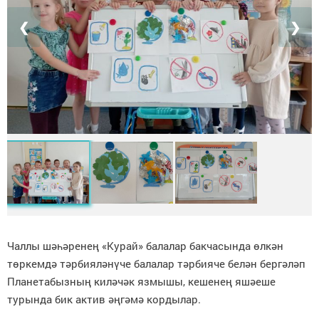
❮
❯
Чаллы шәһәренең «Курай» балалар бакчасында өлкән
төркемдә тәрбияләнүче балалар тәрбияче белән бергәләп
П
ланетабызның киләчәк язмышы, кешенең яшәеше
турында
бик актив
әңгәмә кордылар
.