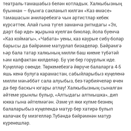
театраль-тамашабыз белән котладык. Халкыбызның
буыннан – буынга сакланып килгән «Каз өмәсе»
тамашасын әниләребезгә чын артистлар кебек
күрсәттек. Алай гына түгел заманча ритмдагы «Эх,
дәрт бар иде» җырына куелган биюләр, йола буенча
«Каз коймагы», «Чабата» уены, каз каурые сибү-болар
барысы да бәйрәмне матурлап бизәделәр. Бәйрәмгә
һәр бала татар халкының милли баш киеме түбәтәй
һәм калфактан килделәр. Бу үзе бер горурлык иде.
Күңелләр сөенде. Төркемебезгә йөрүче балаларга 4-5
яшь кенә булуга карамастан, сабыйларыбыз күңеленә
милли мәһәббәт сала алуыбыз, без-тәрбиячеләр өчен
дә бер баскыч югары атлау! Халкыбызның сыналган
әйтеме урынлы булыр, «Алтыдагы алтмышка», дип
юкка гына әйтелмәгән. Әзме ул яки күпме безнең
балаларыбыз күңелендә матур бер хатирә булып
калачак бу мизгелләр.Түбәндә бәйрәмнән матур
күренешләр.