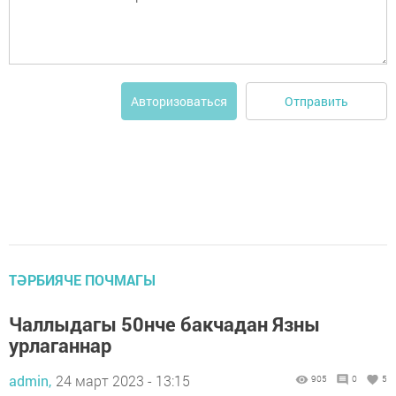
Отправить
Авторизоваться
ТӘРБИЯЧЕ ПОЧМАГЫ
Чаллыдагы 50нче бакчадан Язны
урлаганнар
admin,
24 март 2023 - 13:15
905
0
5