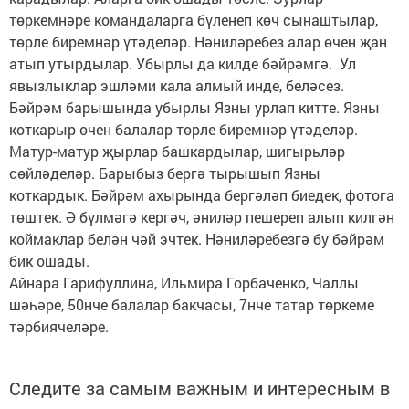
төркемнәре командаларга бүленеп көч сынаштылар,
төрле биремнәр үтәделәр. Нәниләребез алар өчен җан
атып утырдылар. Убырлы да килде бәйрәмгә. Ул
явызлыклар эшләми кала алмый инде, беләсез.
Бәйрәм барышында убырлы Язны урлап китте. Язны
коткарыр өчен балалар төрле биремнәр үтәделәр.
Матур-матур җырлар башкардылар, шигырьләр
сөйләделәр. Барыбыз бергә тырышып Язны
коткардык. Бәйрәм ахырында бергәләп биедек, фотога
төштек. Ә бүлмәгә кергәч, әниләр пешереп алып килгән
коймаклар белән чәй эчтек. Нәниләребезгә бу бәйрәм
бик ошады.
Айнара Гарифуллина, Ильмира Горбаченко, Чаллы
шәһәре, 50нче балалар бакчасы, 7нче татар төркеме
тәрбиячеләре.
Следите за самым важным и интересным в