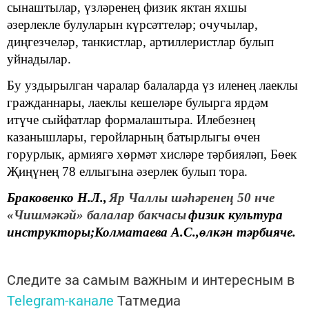
сынаштылар, үзләренең физик яктан яхшы
әзерлекле булуларын күрсәттеләр; очучылар,
диңгезчеләр, танкистлар, артиллеристлар булып
уйнадылар.
Бу уздырылган чаралар балаларда үз иленең лаеклы
гражданнары, лаеклы кешеләре булырга ярдәм
итүче сыйфатлар формалаштыра. Илебезнең
казанышлары, геройларның батырлыгы өчен
горурлык, армиягә хөрмәт хисләре тәрбияләп, Бөек
Җиңүнең 78 еллыгына әзерлек булып тора.
Браковенко Н
.Л.
,
Яр Чаллы шәһәренең
50 нче
«
Чишмәкәй» балалар бакчасы
физик культура
инструкторы
;
Колматаева А.С.,өлкән тәрбияче.
Следите за самым важным и интересным в
Telegram-канале
Татмедиа