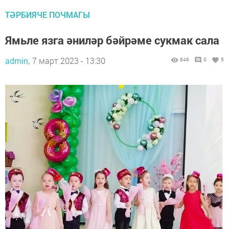
ТӘРБИЯЧЕ ПОЧМАГЫ
Ямьле язга әниләр бәйрәме сукмак сала
admin,
7 март 2023 - 13:30
846
0
5