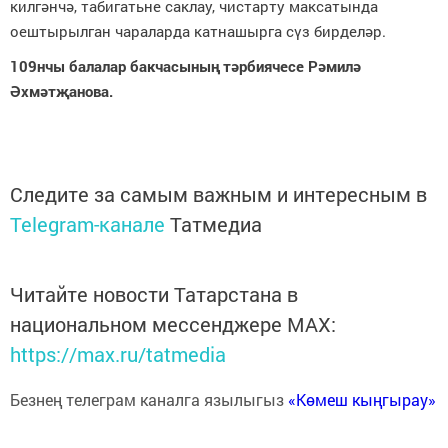
килгәнчә, табигатьне саклау, чистарту максатында
оештырылган чараларда катнашырга сүз бирделәр.
109нчы балалар бакчасының тәрбиячесе Рәмилә
Әхмәтҗанова.
Следите за самым важным и интересным в
Telegram-канале
Татмедиа
Читайте новости Татарстана в
национальном мессенджере MАХ:
https://max.ru/tatmedia
Безнең телеграм каналга язылыгыз
«Көмеш кыңгырау»