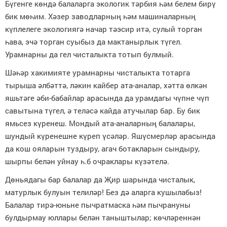
Бүгенге көндә балаларга экологик тәрбия һәм белем бирү
бик мөһим. Хәзер заводларның һәм машиналарның
күплелеге экологиягә начар тәэсир итә, сулый торган
һава, эчә торган суыбыз да мактанырлык түгел.
Урамнарны да гел чисталыкта тотып булмый.
Шәһәр хакимияте урамнарны чисталыкта тотарга
тырыша әлбәттә, ләкин кайбер ата-аналар, хәтта өлкән
яшьтәге әби-бабайлар арасында да урамдагы чүпне чүп
савытына түгел, ә теләсә кайда атучылар бар.
Бу бик
ямьсез күренеш. Мондый ата-аналарны
ң
балалары,
шундый
күренешне
күреп үсәләр
.
Яшүсмерләр арасында
да кош ояларын туздыру, агач ботакларын сындыру,
шырпы белән уйнау һ.б очраклары күзәтелә.
Дөньядагы бар балалар да Җир шарында чисталык,
матурлык булуын телиләр
!
Без дә аларга кушылабыз
!
Балалар тирә-юньне пычратмаска һәм пычрануны
булдырмау юллары белән таныштылар; көчләреннән