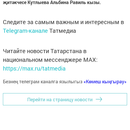
җитәкчесе Кутлыева
Альбина Равиль кызы.
Следите за самым важным и интересным в
Telegram-канале
Татмедиа
Читайте новости Татарстана в
национальном мессенджере MАХ:
https://max.ru/tatmedia
Безнең телеграм каналга язылыгыз
«Көмеш кыңгырау»
Перейти на страницу новости