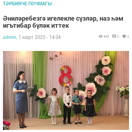
ТӘРБИЯЧЕ ПОЧМАГЫ
Әниләребезгә игелекле сүзләр, наз һәм
игътибар бүләк иттек
admin,
1 март 2023 - 14:34
845
0
2