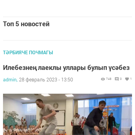
Топ 5 новостей
ТӘРБИЯЧЕ ПОЧМАГЫ
Илебезнең лаеклы уллары булып үсәбез
admin,
28 февраль 2023 - 13:50
748
0
1