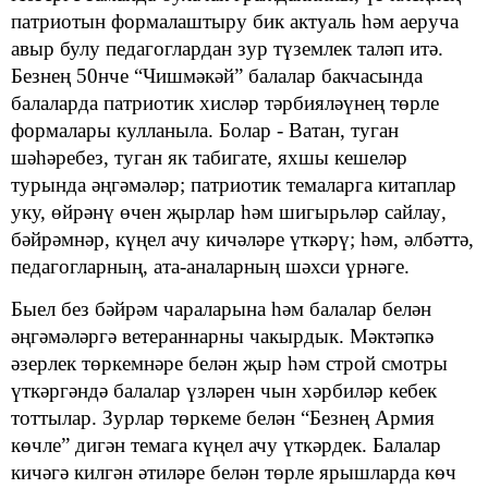
патриотын формалаштыр
у
бик актуаль һәм аеруча
авыр булу
педагоглардан зур
түземлек таләп итә.
Безнең 50нче
“Чишмәкәй” балалар бакчасында
балаларда патриотик хисләр тәрбияләүнең төрле
формалары кулланыла. Б
олар - В
атан, туган
шәһәребез,
т
уган як табигате, яхшы кешеләр
турында әңгәмәләр
;
патриотик темаларга китаплар
уку, өйрәнү өчен җырлар һәм шигырьләр сайлау
,
бәйрәмнәр, күңел ачу кичәләре үткәрү; һәм,
әлбәттә,
педагогларның
,
ата-аналарның шәхси үрнәге.
Быел без бәйрәм чараларына һәм балалар белән
әңгәмәләргә ветераннарны чакырдык. Мәктәпкә
әзерлек төркемнәре белән җыр һәм строй смотры
үткәргәндә балалар үзләрен чын хәрбиләр кебек
тоттылар. Зурлар төркеме белән “Безнең Армия
көчле” дигән темага күңел ачу үткәрдек. Балалар
кичәгә килгән әтиләре белән төрле ярышларда көч