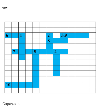
***
Сораулар: