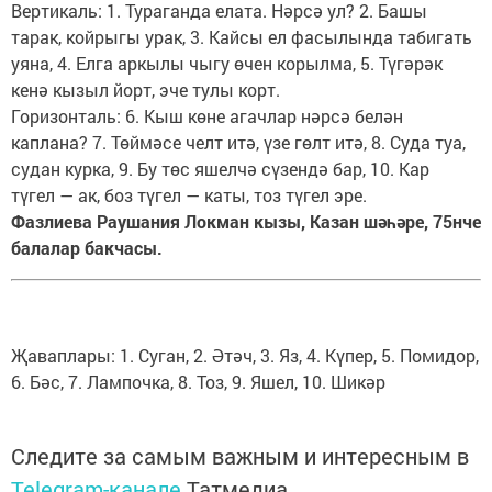
Вертикаль: 1. Тураганда елата. Нәрсә ул? 2. Башы
тарак, койрыгы урак, 3. Кайсы ел фасылында табигать
уяна, 4. Елга аркылы чыгу өчен корылма, 5. Түгәрәк
кенә кызыл йорт, эче тулы корт.
Горизонталь: 6. Кыш көне агачлар нәрсә белән
каплана? 7. Төймәсе челт итә, үзе гөлт итә, 8. Суда туа,
судан курка, 9. Бу төс яшелчә сүзендә бар, 10. Кар
түгел — ак, боз түгел — каты, тоз түгел эре.
Фазлиева Раушания Локман кызы, Казан шәһәре, 75нче
балалар бакчасы.
Җаваплары: 1. Суган, 2. Әтәч, 3. Яз, 4. Күпер, 5. Помидор,
6. Бәс, 7. Лампочка, 8. Тоз, 9. Яшел, 10. Шикәр
Следите за самым важным и интересным в
Telegram-канале
Татмедиа