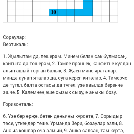
Сораулар:
Вертикаль:
1. Җылытам да, пешерәм. Минем белән сак булмасаң,
кайгыга да төшерәм, 2. Тәмле прәннек, кәнфитне кулдан
алып ашый торган балык, 3. Җәен мине яраталар,
миндә аунап яталар да, суга кереп китәләр, 4. Тимерче
дә түгел, балта остасы да түгел, үзе авылда беренче
эшче, 5. Каләмнең эше сызык сызу, ә аныкы бозу.
Горизонталь:
6. Үзе бер әрҗә, бөтен дөньяны күрсәтә, 7. Сорыдыр
төсе, үткендер теше. Урманда йөри, бозаулар эзли, 8.
Ансыз кошлар оча алмый, 9. Ашка салсаң, тәм кертә,