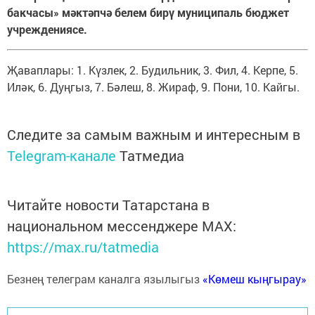
бакчасы» мәктәпчә белем бирү муниципаль бюджет
учреждениясе.
Җаваплары: 1. Күзлек, 2. Будильник, 3. Фил, 4. Керпе, 5.
Иләк, 6. Дуңгыз, 7. Бәлеш, 8. Жираф, 9. Пони, 10. Кайгы.
Следите за самым важным и интересным в
Telegram-канале
Татмедиа
Читайте новости Татарстана в
национальном мессенджере MАХ:
https://max.ru/tatmedia
Безнең телеграм каналга язылыгыз
«Көмеш кыңгырау»