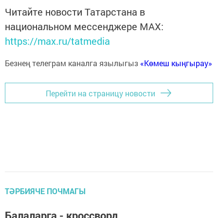
Читайте новости Татарстана в
национальном мессенджере MАХ:
https://max.ru/tatmedia
Безнең телеграм каналга язылыгыз
«Көмеш кыңгырау»
Перейти на страницу новости
ТӘРБИЯЧЕ ПОЧМАГЫ
Балаларга - кроссворд