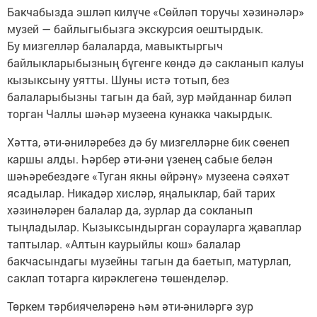
Бакчабызда эшләп килүче «Сөйләп торучы хәзинәләр»
музей — байлыгыбызга экскурсия оештырдык.
Бу мизгелләр балаларда, мавыктыргыч
байлыкларыбызның бүгенге көндә дә сакланып калуы
кызыксыну уятты. Шуны истә тотып, без
балаларыбызны тагын да бай, зур мәйданнар биләп
торган Чаллы шәһәр музеена кунакка чакырдык.
Хәтта, әти-әниләребез дә бу мизгелләрне бик сөенеп
каршы алды. Һәрбер әти-әни үзенең сабые белән
шәһәребездәге «Туган якны өйрәнү» музеена сәяхәт
ясадылар. Никадәр хисләр, яңалыклар, бай тарих
хәзинәләрен балалар да, зурлар да сокланып
тыңладылар. Кызыксындырган сорауларга җаваплар
таптылар. «Алтын каурыйлы кош» балалар
бакчасындагы музейны тагын да баетып, матурлап,
саклап тотарга кирәклегенә төшенделәр.
Төркем тәрбиячеләренә һәм әти-әниләргә зур