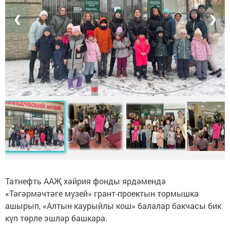
❮
❯
Татнефть ААҖ хәйрия фонды ярдәмендә
«Тәгәрмәчтәге музей» грант-проектын тормышка
ашырып, «Алтын каурыйлы кош» балалар бакчасы бик
күп төрле эшләр башкара.