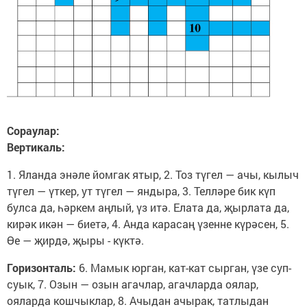
Сораулар:
Вертикаль:
1. Яланда энәле йомгак ятыр, 2. Тоз түгел — ачы, кылыч
түгел — үткер, ут түгел — яндыра, 3. Телләре бик күп
булса да, һәркем аңлый, үз итә. Елата да, җырлата да,
кирәк икән — биетә, 4. Анда карасаң үзенне күрәсен, 5.
Өе — җирдә, җыры - күктә.
Горизонталь:
6. Мамык юрган, кат-кат сырган, үзе суп-
суык, 7. Озын — озын агачлар, агачларда оялар,
ояларда кошчыклар, 8. Ачыдан ачырак, татлыдан