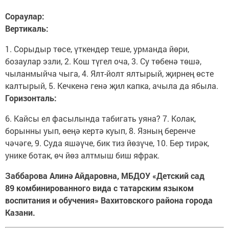
Сораулар:
Вертикаль:
1. Сорыдыр төсе, үткендер теше, урманда йөри,
бозаулар эзли, 2. Кош түгел оча, 3. Су төбенә төшә,
чыланмыйча чыга, 4. Ялт-йолт ялтырый, җирнең өсте
калтырый, 5. Кечкенә генә җил капка, ачыла да ябыла.
Горизонталь:
6. Кайсы ел фасылында табигать уяна? 7. Колак,
борынны уып, өеңә кертә куып, 8. Язның беренче
чәчәге, 9. Суда яшәүче, бик тиз йөзүче, 10. Бер тирәк,
унике ботак, өч йөз алтмыш биш яфрак.
Заббарова Алинә Айдаровна, МБДОУ «Детский сад
89 комбинированного вида с татарским языком
воспитания и обучения» Вахитовского района города
Казани.