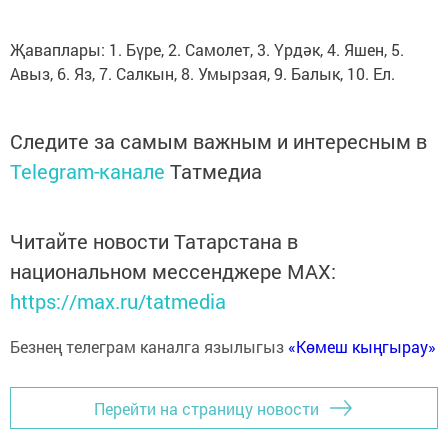
Җаваплары: 1. Бүре, 2. Самолет, 3. Үрдәк, 4. Яшен, 5.
Авыз, 6. Яз, 7. Салкын, 8. Умырзая, 9. Балык, 10. Ел.
Следите за самым важным и интересным в
Telegram-канале
Татмедиа
Читайте новости Татарстана в
национальном мессенджере MАХ:
https://max.ru/tatmedia
Безнең телеграм каналга язылыгыз
«Көмеш кыңгырау»
Перейти на страницу новости