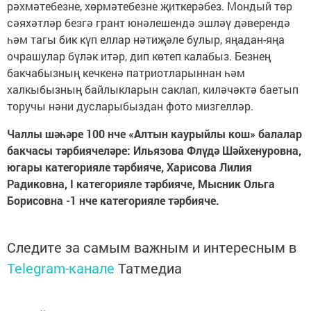
рәхмәтебезне, хөрмәтебезне җиткерәбез. Мондый төр
сәяхәтләр безгә грант юнәлешендә эшләү дәверендә
һәм тагы бик күп еллар нәтиҗәле булыр, яңадан-яңа
очрашулар бүләк итәр, дип көтеп калабыз. Безнең
бакчабызның кечкенә патриотларыннан һәм
халкыбызның байлыкларын саклап, киләчәктә баетып
торучы нәни дусларыбыздан фото мизгелләр.
Чаллы шәһәре 100 нче «Алтын каурыйлы кош» балалар
бакчасы тәрбиячеләре: Ильязова Флүдә Шәйхенуровна,
югары категорияле тәрбияче, Харисова Лилия
Радиковна, I категорияле тәрбияче,
Мысник Ольга
Борисовна -1 нче категорияле тәрбияче.
Следите за самым важным и интересным в
Telegram-канале
Татмедиа