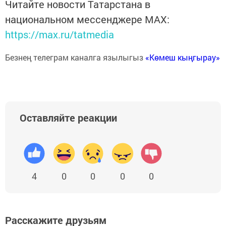
Читайте новости Татарстана в
национальном мессенджере MАХ:
https://max.ru/tatmedia
Безнең телеграм каналга язылыгыз
«Көмеш кыңгырау»
Оставляйте реакции
4
0
0
0
0
Расскажите друзьям