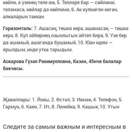
көйли, ә үзенең теле юк, 5. Телләре бар — сөйләми,
теләмәсә, көйләр дә көйләми, 6. Ак күлмәген кигән,
алкаларын таккан.
Горизонталь:
7. Ашасаң, тешкә керә, ашамасаң — төшкә
керә, 8. Күп әйбернең озынлыгын әйтеп бирә, 9. Үзе бер
дә ашамый, ашаганда бушамый, 10. Юан идем —
ярылдым, инде утка тарыдым.
Аскарова Гүзәл Рәхимулловна, Казан, 45нче балалар
бакчасы.
Җаваплары: 1. Йокы, 2. Өстәл, 3. Икмәк, 4. Телефон, 5.
Гармун, 6. Каен, 7. Ит, 8. Линейка, 9. Кашык, 10. Утын
Следите за самым важным и интересным в