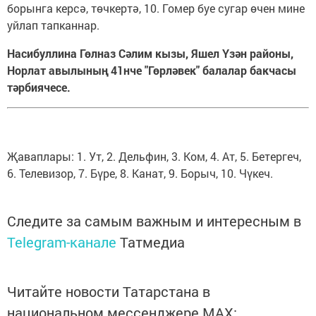
борынга керсә, төчкертә, 10. Гомер буе сугар өчен мине
уйлап тапканнар.
Насибуллина Гөлназ Сәлим кызы, Яшел Үзән районы,
Норлат авылының 41нче "Гөрләвек" балалар бакчасы
тәрбиячесе.
Җаваплары: 1. Ут, 2. Дельфин, 3. Ком, 4. Ат, 5. Бетергеч,
6. Телевизор, 7. Бүре, 8. Канат, 9. Борыч, 10. Чүкеч.
Следите за самым важным и интересным в
Telegram-канале
Татмедиа
Читайте новости Татарстана в
национальном мессенджере MАХ: