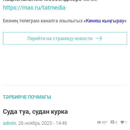
https://max.ru/tatmedia
Безнең телеграм каналга язылыгыз
«Көмеш кыңгырау»
Перейти на страницу новости
ТӘРБИЯЧЕ ПОЧМАГЫ
Суда туа, судан курка
admin,
26 ноябрь 2023 - 14:46
627
0
1