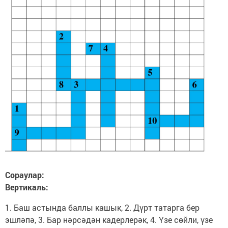
Сораулар:
Вертикаль:
1. Баш астында баллы кашык, 2. Дүрт татарга бер
эшләпә, 3. Бар нәрсәдән кадерлерәк, 4. Үзе сөйли, үзе