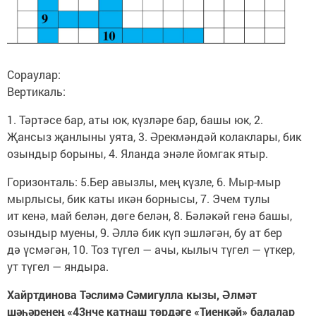
Сораулар:
Вертикаль:
1. Тәртәсе бар, аты юк, күзләре бар, башы юк, 2.
Җансыз җанлыны уята, 3. Әрекмәндәй колаклары, бик
озындыр борыны, 4. Яланда энәле йомгак ятыр.
Горизонталь: 5.Бер авызлы, мең күзле, 6. Мыр-мыр
мырлысы, бик каты икән борнысы, 7. Эчем тулы
ит кенә, май белән, дөге белән, 8. Бәләкәй генә башы,
озындыр муены, 9. Әллә бик күп эшләгән, бу ат бер
дә үсмәгән, 10. Тоз түгел — ачы, кылыч түгел — үткер,
ут түгел — яндыра.
Хайртдинова Тәслимә Сәмигулла кызы, Әлмәт
шәһәренең «43нче катнаш төрдәге «Тиенкәй» балалар