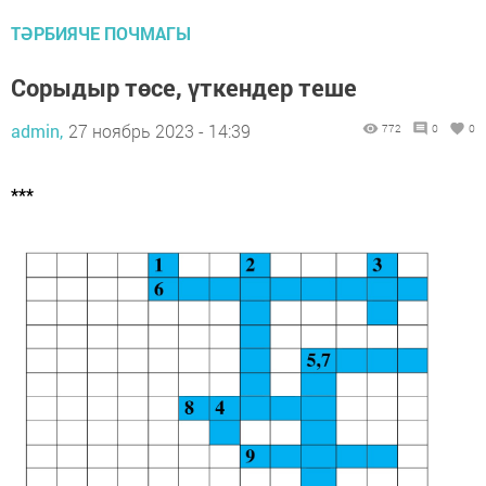
ТӘРБИЯЧЕ ПОЧМАГЫ
Сорыдыр төсе, үткендер теше
admin,
27 ноябрь 2023 - 14:39
772
0
0
***