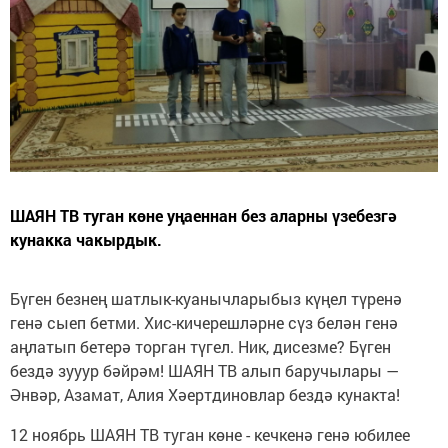
ШАЯН ТВ туган көне уңаеннан без аларны үзебезгә
кунакка чакырдык.
Бүген безнең шатлык-куанычларыбыз күңел түренә
генә сыеп бетми. Хис-кичерешләрне сүз белән генә
аңлатып бетерә торган түгел. Ник, дисезме? Бүген
бездә зууур бәйрәм! ШАЯН ТВ алып баручылары —
Әнвәр, Азамат, Алия Хәертдиновлар бездә кунакта!
12 ноябрь ШАЯН ТВ туган көне - кечкенә генә юбилее