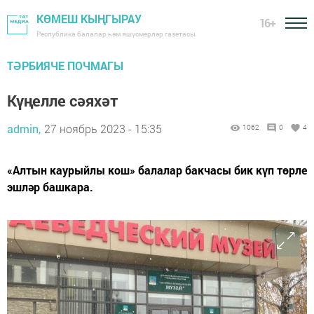
КӨМЕШ КЫҢГЫРАУ
16+
Республика балалар һәм яшүсмерләр газетасы
ТӘРБИЯЧЕ ПОЧМАГЫ
Күңелле сәяхәт
admin,
27 ноябрь 2023 - 15:35
1062
0
4
«Алтын каурыйлы кош» балалар бакчасы бик күп төрле
эшләр башкара.