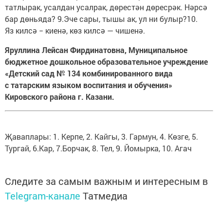
татлырак, усалдан усалрак, дөрестән дөресрәк. Нәрсә
бар дөньяда? 9.Эче сары, тышы ак, ул ни булыр?10.
Яз килсә − киенә, көз килсә — чишенә.
Яруллина Лейсан Фирдинатовна, Муниципальное
бюджетное дошкольное образовательное учреждение
«Детский сад № 134 комбинированного вида
с татарским языком воспитания и обучения»
Кировского района г. Казани.
Җаваплары: 1. Керпе, 2. Кайгы, 3. Гармун, 4. Көзге, 5.
Тургай, 6.Кар, 7.Борчак, 8. Тел, 9. Йомырка, 10. Агач
Следите за самым важным и интересным в
Telegram-канале
Татмедиа