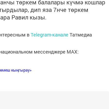
анчы төркем балалары күчмә кошлар
тырдылар, дип яза 7нче төркем
ара Равил кызы.
интересным в
Telegram-канале
Татмедиа
в национальном мессенджере MАХ:
Көмеш кыңгырау»