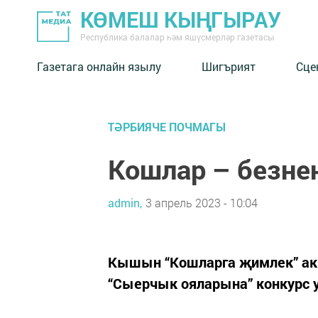
КӨМЕШ КЫҢГЫРАУ
Республика балалар һәм яшүсмерләр газетасы
Газетага онлайн язылу
Шигърият
Сце
ТӘРБИЯЧЕ ПОЧМАГЫ
Кошлар – безне
admin,
3 апрель 2023 - 10:04
Кышын “Кошларга җимлек” акц
“Сыерчык ояларына” конкурс