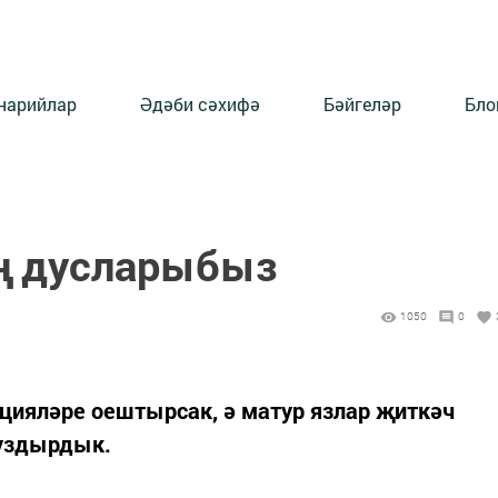
нарийлар
Әдәби сәхифә
Бәйгеләр
Бло
ң дусларыбыз
1050
0
ияләре оештырсак, ә матур язлар җиткәч
 уздырдык.