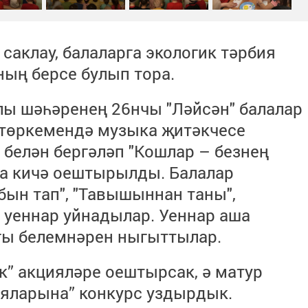
 саклау, балаларга экологик тәрбия
ның берсе булып тора.
лы шәһәренең 26нчы "Ләйсән" балалар
төркемендә музыка җитәкчесе
белән бергәләп "Кошлар – безнең
га кичә оештырылды. Балалар
ын тап", "Тавышыннан таны",
 уеннар уйнадылар. Уеннар аша
гы белемнәрен ныгыттылар.
” акцияләре оештырсак, ә матур
ояларына” конкурс уздырдык.