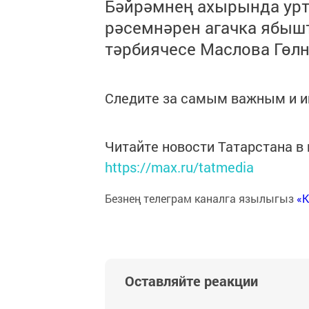
Бәйрәмнең ахырында урт
рәсемнәрен агачка ябыш
тәрбиячесе Маслова Гөлн
Следите за самым важным и 
Читайте новости Татарстана 
https://max.ru/tatmedia
Безнең телеграм каналга язылыгыз
«
Оставляйте реакции