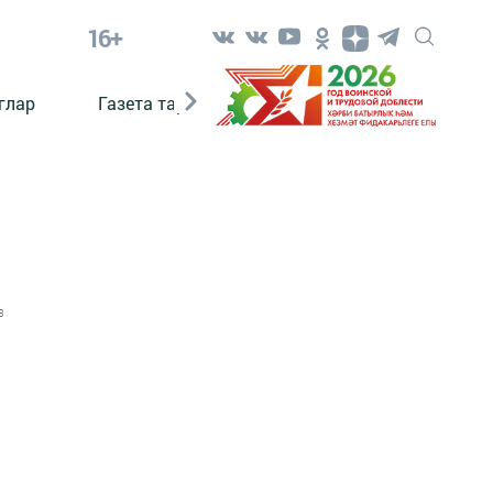
16+
глар
Газета тарихы
Әкият
Әкият язаб
3