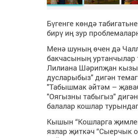
Бүгенге көндә табигатьне
бирү иң зур проблемалар
Менә шуның өчен дә Чал
бакчасының уртанчылар 
Лилиана Шәрипҗан кызы 
дусларыбыз" дигән тема
"Табышмак әйтәм – җаваб
"Оягызны табыгыз" дигән
балалар кошлар турында
Кышын “Кошларга җимлек
язлар җиткәч “Сыерчык 