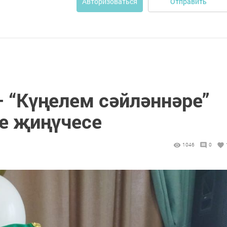
Отправить
Авторизоваться
 “Күңелем сәйләннәре”
се җиңүчесе
1046
0