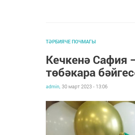
ТӘРБИЯЧЕ ПОЧМАГЫ
Кечкенә Сафия –
төбәкара бәйге
admin,
30 март 2023 - 13:06