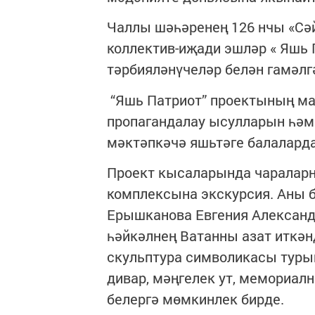
Чаллы шәһәренең 126 нчы «Сә
коллектив-иҗади эшләр « Яшь
тәрбияләнүчеләр белән гамәл
“Яшь Патриот” проектының м
пропагандалау ысулларын һәм
мәктәпкәчә яшьтәге балалард
Проект кысаларында чараларн
комплексына экскурсия. Аны б
Ерышканова Евгения Александ
һәйкәлнең Ватанны азат иткән
скульптура символикасы туры
дивар, мәңгелек ут, мемориа
белергә мөмкинлек бирде.