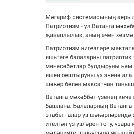
Мәгариф системасының аерылг
Патриотизм - ул Ватанга мәхәб
җаваплылык, аның өчен хезмәт
Патриотизм нигезләре мәктәп
яшьтәге балаларны патриотик 
мөнәсәбәтләр булдыруны һәм
яшен оештыруны үз эченә ала.
шәһәр белән максатчан таныш
Ватанга мәхәббәт үзенең кече 
башлана. Балаларның Ватанга
этабы - алар үз шәһәрләрендә
ителгән үз-үзләрен тоту, үзар
мәдәнияте дөньясына якынайт