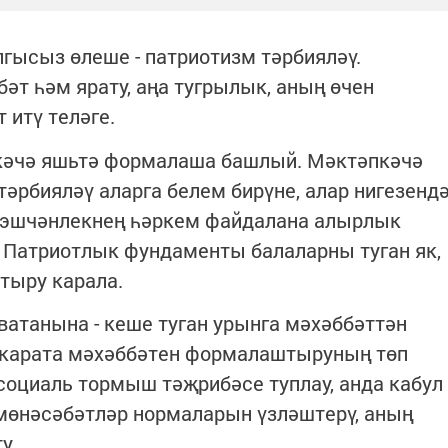
ысыз өлеше - патриотизм тәрбияләү.
бәт һәм ярату, аңа тугрылык, аның өчен
 итү теләге.
кәчә яшьтә формалаша башлый. Мәктәпкәчә
тәрбияләү аларга белем бирүне, алар нигезенд
 эшчәнлекнең һәркем файдалана алырлык
 Патриотлык фундаменты балаларны туган як,
тыру карала.
ватанына - кеше туган урынга мәхәббәттән
 карата мәхәббәтен формалаштыруның төп
 социаль тормыш тәҗрибәсе туплау, анда кабул
а мөнәсәбәтләр нормаларын үзләштерү, аның
у.