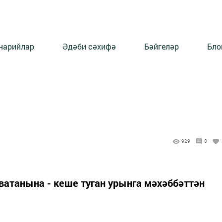
нарийлар
Әдәби сәхифә
Бәйгеләр
Бло
929
0
 ватанына - кеше туган урынга мәхәббәттән