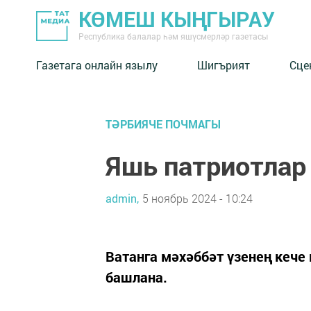
КӨМЕШ КЫҢГЫРАУ
Республика балалар һәм яшүсмерләр газетасы
Газетага онлайн язылу
Шигърият
Сце
ТӘРБИЯЧЕ ПОЧМАГЫ
Яшь патриотлар
admin,
5 ноябрь 2024 - 10:24
Ватанга мәхәббәт үзенең кече
башлана.