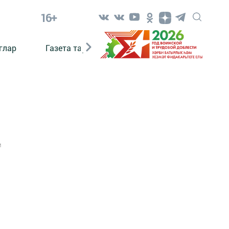
16+
глар
Газета тарихы
Әкият
Әкият язаб
1