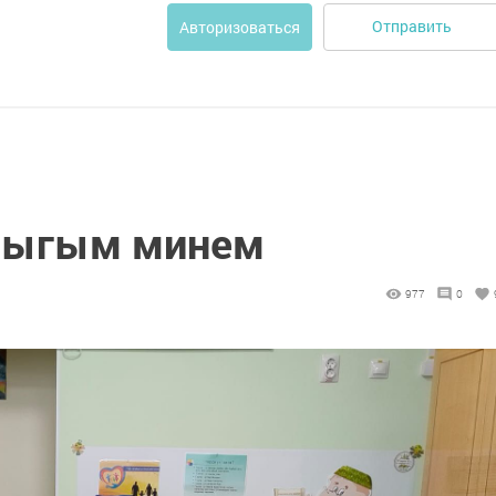
Отправить
Авторизоваться
рлыгым минем
977
0