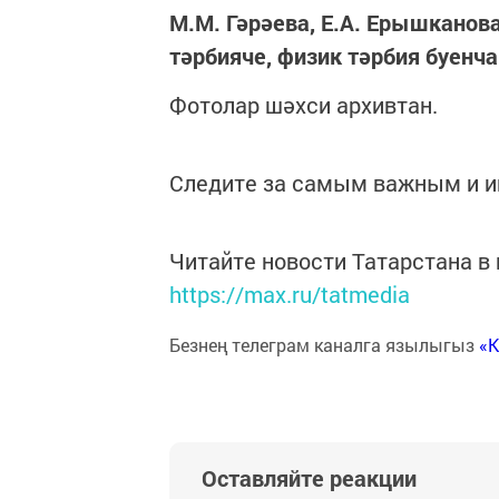
М.М. Гәрәева, Е.А. Ерышканов
тәрбияче, физик тәрбия буенч
Фотолар шәхси архивтан.
Следите за самым важным и 
Читайте новости Татарстана 
https://max.ru/tatmedia
Безнең телеграм каналга язылыгыз
«
Оставляйте реакции