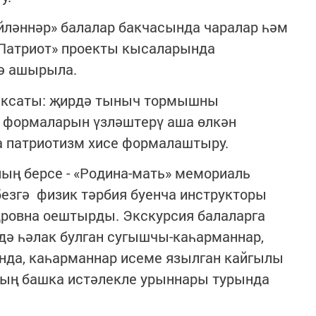
йләннәр» балалар бакчасында чаралар һәм
 Патриот» проекты кысаларында
гә ашырыла.
аксаты: җирдә тыныч тормышны
 формаларын үзләштерү аша өлкән
а патриотизм хисе формалаштыру.
ың берсе - «Родина-мать» мемориаль
езгә физик тәрбия буенча инструкторы
ровна оештырды. Экскурсия балаларга
дә һәлак булган сугышчы-каһарманнар,
нда, каһарманнар исеме язылган кайгылы
лның башка истәлекле урыннары турында