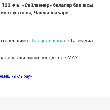
а 126 нчы «Сәйләннәр» балалар бакчасы,
а инструкторы, Чаллы шәһәре.
интересным в
Telegram-канале
Татмедиа
в национальном мессенджере MАХ:
Көмеш кыңгырау»