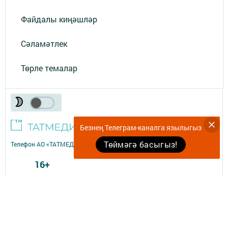
Файдалы киңәшләр
Сәламәтлек
Төрле темалар
Безнең Телеграм-каналга язылыгыз
Төймәгә басыгыз!
Телефон АО «ТАТМЕДИА»:
(843) 222 09 84
16+
© 2011 - 2026. «Комеш кынгырау». Все права защищены.
© ТАТМЕДИА. Все материалы, размещенные на сайте, защищены
законом.
Перепечатка, воспроизведение и распространение в любом объеме
информации,