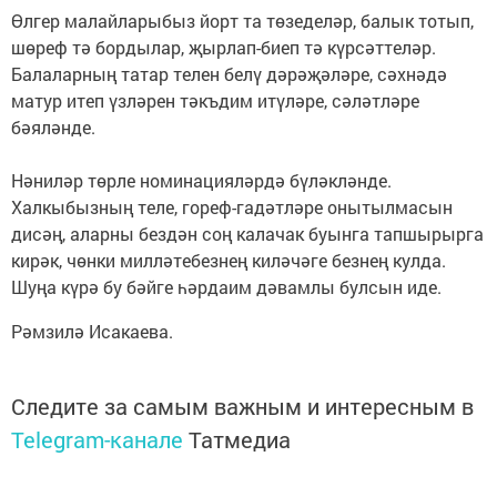
Өлгер малайларыбыз йорт та төзеделәр, балык тотып,
шөреф тә бордылар, җырлап-биеп тә күрсәттеләр.
Балаларның татар телен белү дәрәҗәләре, сәхнәдә
матур итеп үзләрен тәкъдим итүләре, сәләтләре
бәяләнде.
Нәниләр төрле номинацияләрдә бүләкләнде.
Халкыбызның теле, гореф-гадәтләре онытылмасын
дисәң, аларны бездән соң калачак буынга тапшырырга
кирәк, чөнки милләтебезнең киләчәге безнең кулда.
Шуңа күрә бу бәйге һәрдаим дәвамлы булсын иде.
Рәмзилә Исакаева.
Следите за самым важным и интересным в
Telegram-канале
Татмедиа