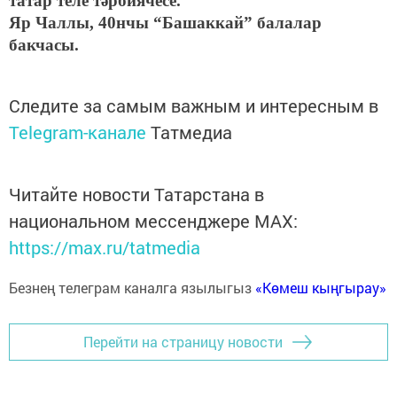
татар теле тәрбиячесе.
Яр Чаллы, 40нчы “Башаккай” балалар
бакчасы.
Следите за самым важным и интересным в
Telegram-канале
Татмедиа
Читайте новости Татарстана в
национальном мессенджере MАХ:
https://max.ru/tatmedia
Безнең телеграм каналга язылыгыз
«Көмеш кыңгырау»
Перейти на страницу новости