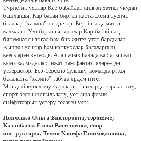
Туристик уеннар Кар бабайдан килгән хатны укудан
башланды. Кар бабай биргән карта-схема буенча
балалар “хәзинә” эзләделәр. Бер бала да читтә
калмады. Уен барышында алар Кар бабайның
биремнәрен төгәл һәм бик җитез үтәп бардылар.
Кышкы уеннар һәм конкурслар балаларның
кәефләрен күтәрде. Алар ачык һавада кар атышып
кына калмадылар, иҗат һәм фантазияләрен дә
үстерделәр. Бер-берсенә булышу, команда рухы
балаларга “хәзинә” табуда ярдәм итте.
Мондый күнел ачу чаралары балаларда хәрәкәт итү,
спорт белән шөгыльләнү, уен аша физик
сыйфатларын үстерү теләген уята.
Попченко Ол
ьга
Викторовна, тәрбияче;
Казанбаева Елена Васильевна, спорт
инструкторы; Телия Хәнифә Галимҗановна,