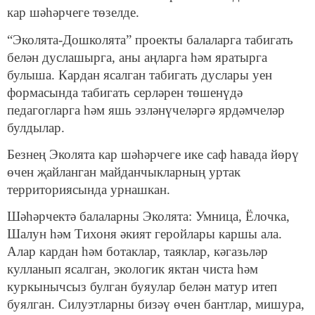
кар шәһәрчеге төзелде.
“Эколята-Дошколята” проекты балаларга табигать
белән дуслашырга, аны аңларга һәм яратырга
булыша. Кардан ясалган табигать дуслары уен
формасында табигать серләрен төшенүдә
педагогларга һәм яшь эзләнүчеләргә ярдәмчеләр
булдылар.
Безнең Эколята кар шәһәрчеге ике саф һавада йөрү
өчен җайланган майданчыкларның уртак
территориясында урнашкан.
Шәһәрчектә балаларны Эколята: Умница, Ёлочка,
Шалун һәм Тихоня әкият геройлары каршы ала.
Алар кардан һәм ботаклар, таяклар, кәгазьләр
кулланып ясалган, экологик яктан чиста һәм
куркынычсыз булган буяулар белән матур итеп
буялган. Силуэтларны бизәү өчен бантлар, мишура,