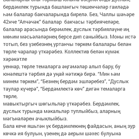
бердәмлек турында башлангыч төшенчәләр гаиләдә
һәм балалар бакчаларында бирелә. Без, Чаллы шәһәре
42нче “Алчәчәк” балалар бакчасы тәрбиячеләре,
балалар арасында берәмлек, дуслык тәрбияләүне иң
мөһим мәсьәләләрнең берсе дип саныйбыз. Моны истә
тотып, без үзебезнең уртанчы төркем балалары белән
төрле чаралар үткәрәбез. Коллектив белән күмәк
хәрәкәтле
уеннар, төрле темаларга әңгәмәләр алып бару, бу
юнәлештә тәрбия дә уңай нәтиҗә бирә. “Мин һәм
минем төркем”, “Безнең бердәм эшләребез”, “Дуслык
таулар күчерә”, “Бердәмлектә көч” дигән темаларга
төрле,
мавыктыргыч шөгыльләр үткәрәбез. Бердәмлек,
дуслык турында мәкальләр туплыйбыз, аларның
мәгънәләрен ачыклыйбыз.
Бала кече яшьтән үк бердәмлекнең файдасын, аның зур
көчкә ия булуын, үзенең дә аерым шәхес булуына