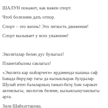
ШАЛУН покажет, как важен спорт.
Чтоб болезням дать отпор.
Спорт – это жизнь! Это легкость движения!
Спорт вызывает у всех уважение!
Эколяталар белән дус булыгыз!
Планетабызны саклагыз!
«Эколята кар шәһәрчеге» ярдәмендә кышкы саф
һавада йөрүләр тагы да кызыклырак булдылар.
Шулай итеп балаларның танып-белү һәм хәрәкәт
активлыгы, экологик белеме, кызыксынучанлыгы
арта.
Зилә Шәйхаттарова.