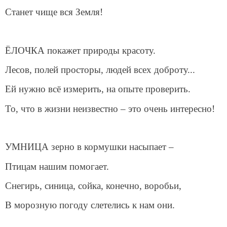
Станет чище вся Земля!
ЁЛОЧКА покажет природы красоту.
Лесов, полей просторы, людей всех доброту...
Ей нужно всё измерить, на опыте проверить.
То, что в жизни неизвестно – это очень интересно!
УМНИЦА зерно в кормушки насыпает –
Птицам нашим помогает.
Снегирь, синица, сойка, конечно, воробьи,
В морозную погоду слетелись к нам они.