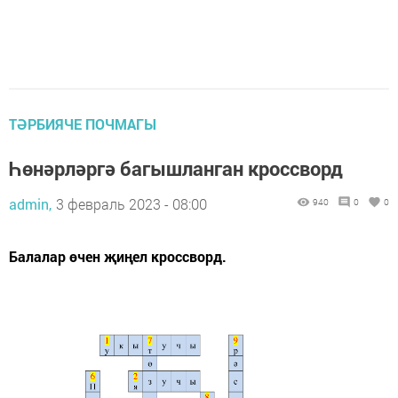
ТӘРБИЯЧЕ ПОЧМАГЫ
Һөнәрләргә багышланган кроссворд
admin,
3 февраль 2023 - 08:00
940
0
0
Балалар өчен җиңел кроссворд.