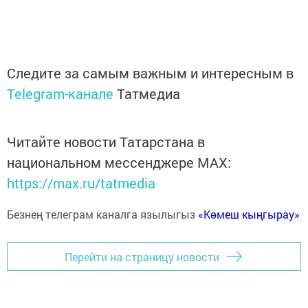
Следите за самым важным и интересным в
Telegram-канале
Татмедиа
Читайте новости Татарстана в
национальном мессенджере MАХ:
https://max.ru/tatmedia
Безнең телеграм каналга язылыгыз
«Көмеш кыңгырау»
Перейти на страницу новости