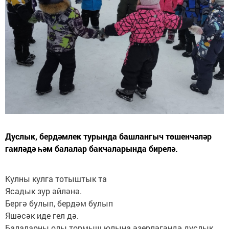
Дуслык, бердәмлек турында башлангыч төшенчәләр
гаиләдә һәм балалар бакчаларында бирелә.
Кулны кулга тотыштык та
Ясадык зур әйләнә.
Бергә булып, бердәм булып
Яшәсәк иде гел дә.
Балаларны олы тормыш юлына әзерләгәндә дуслык,