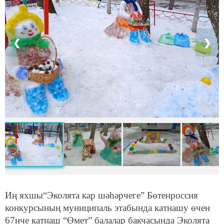
❮
❯
Иң яхшы“Эколята кар шәһәрчеге” Бөтенроссия
конкурсының муниципаль этабында катнашу өчен
67нче катнаш “Өмет” балалар бакчасында Эколята