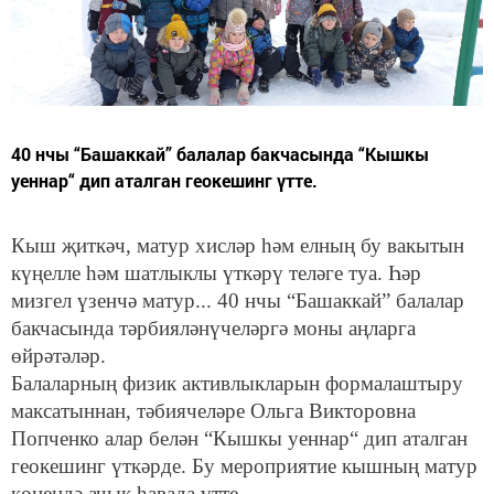
40 нчы “Башаккай” балалар бакчасында “Кышкы
уеннар“ дип аталган геокешинг үтте.
Кыш җиткәч, матур хисләр һәм елның бу вакытын
күңелле һәм шатлыклы үткәрү теләге туа. Һәр
мизгел үзенчә матур... 40 нчы “Башаккай” балалар
бакчасында тәрбияләнүчеләргә моны аңларга
өйрәтәләр.
Балаларның физик активлыкларын формалаштыру
максатыннан, тәбиячеләре Ольга Викторовна
Попченко алар белән “Кышкы уеннар“ дип аталган
геокешинг үткәрде. Бу мероприятие кышның матур
көнендә ачык һавада үтте.