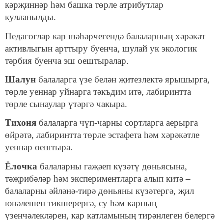
кәрҗиннәр һәм башка төрле атрибутлар
кулланылды.
Педагоглар кар шәһәрчегендә балаларның хәрәкәт
активлыгын арттыру буенча, шулай ук экологик
тәрбия буенча эш оештыралар.
Шалун
балаларга үзе белән җитезлектә ярышырга,
төрле уеннар уйнарга тәкъдим итә, лабиринтта
төрле сынаулар үтәргә чакыра.
Тихоня
балаларга чүп-чарны сортларга аерырга
өйрәтә, лабиринтта төрле эстафета һәм хәрәкәтле
уеннар оештыра.
Ёлочка
балаларны гаҗәеп күзәтү дөньясына,
тәҗрибәләр һәм экспериментларга алып китә –
балаларны әйләнә-тирә дөньяны күзәтергә, җил
юнәлешен тикшерергә, су һәм карның
үзенчәлекләрен, кар катламының тирәнлеген белергә