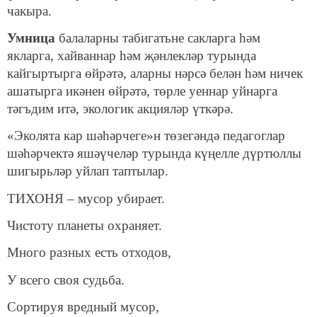
чакыра.
Умница
балаларны табигатьне сакларга һәм
якларга, хайваннар һәм җәнлекләр турында
кайгыртырга өйрәтә, аларны нәрсә белән һәм ничек
ашатырга икәнен өйрәтә, төрле уеннар уйнарга
тәгъдим итә, экологик акцияләр үткәрә.
«Эколята кар шәһәрчеге»н төзегәндә педагоглар
шәһәрчектә яшәүчеләр турында күңелле дүртюллы
шигырьләр уйлап таптылар.
ТИХОНЯ – мусор убирает.
Чистоту планеты охраняет.
Много разных есть отходов,
У всего своя судьба.
Сортируя вредный мусор,