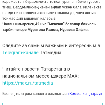
карамастан, бердәмлектә тоткан урынын белеп үсәргә
тиеш. Бердәмлекнең көчен аңлап үскән бала, киләчәктә
нинди генә коллективка килеп эләксә дә, үзен ялгыз
тоймас дип ышанып калабыз!
Чаллы шәһәренең 42 нче “Алчәчәк” балалар бакчасы
тәрбиячеләре Муратова Рәзилә, Нуриева Әлфия.
Следите за самым важным и интересным в
Telegram-канале
Татмедиа
Читайте новости Татарстана в
национальном мессенджере MАХ:
https://max.ru/tatmedia
Безнең телеграм каналга язылыгыз
«Көмеш кыңгырау»