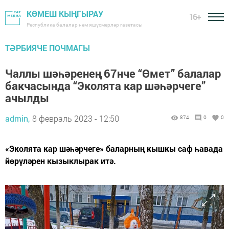
КӨМЕШ КЫҢГЫРАУ
16+
Республика балалар һәм яшүсмерләр газетасы
ТӘРБИЯЧЕ ПОЧМАГЫ
Чаллы шәһәренең 67нче “Өмет” балалар
бакчасында “Эколята кар шәһәрчеге”
ачылды
admin,
8 февраль 2023 - 12:50
874
0
0
«Эколята кар шәһәрчеге» баларның кышкы саф һавада
йөрүләрен кызыклырак итә.