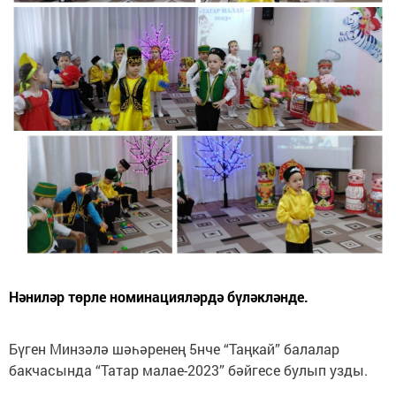
Нәниләр төрле номинацияләрдә бүләкләнде.
Бүген Минзәлә шәһәренең 5нче “Таңкай” балалар
бакчасында “Татар малае-2023” бәйгесе булып узды.