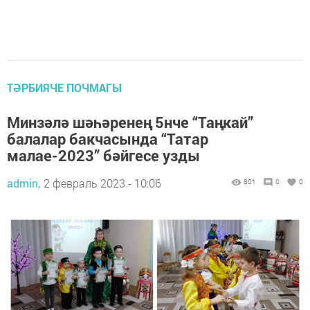
ТӘРБИЯЧЕ ПОЧМАГЫ
Минзәлә шәһәренең 5нче “Таңкай”
балалар бакчасында “Татар
малае-2023” бәйгесе узды
admin,
2 февраль 2023 - 10:06
801
0
0