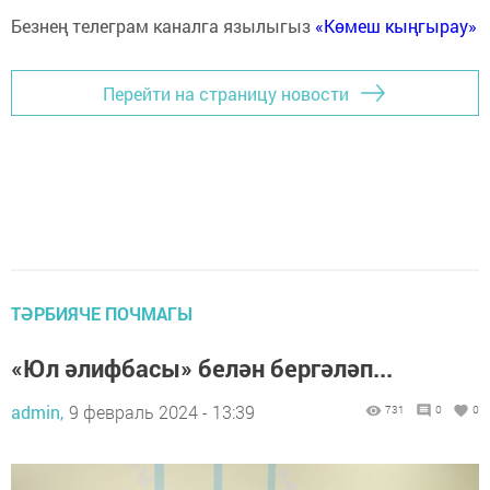
Безнең телеграм каналга язылыгыз
«Көмеш кыңгырау»
Перейти на страницу новости
ТӘРБИЯЧЕ ПОЧМАГЫ
«Юл әлифбасы» белән бергәләп...
admin,
9 февраль 2024 - 13:39
731
0
0