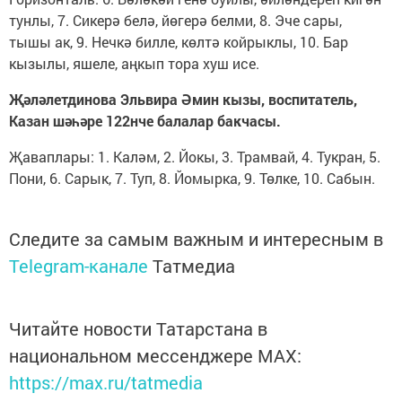
тунлы, 7. Сикерә белә, йөгерә белми, 8. Эче сары,
тышы ак, 9. Нечкә билле, көлтә койрыклы, 10. Бар
кызылы, яшеле, аңкып тора хуш исе.
Җәләлетдинова Эльвира Әмин кызы, воспитатель,
Казан шәһәре 122нче балалар бакчасы.
Җаваплары: 1. Каләм, 2. Йокы, 3. Трамвай, 4. Тукран, 5.
Пони, 6. Сарык, 7. Туп, 8. Йомырка, 9. Төлке, 10. Сабын.
Следите за самым важным и интересным в
Telegram-канале
Татмедиа
Читайте новости Татарстана в
национальном мессенджере MАХ:
https://max.ru/tatmedia