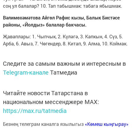
соң ул балалар? 10. Тап табышмак: табага ябышмак.
Вәлимөхәмәтова Айгөл Рафис кызы, Балык Бистәсе
районы, «Йолдыз» балалар бакчасы.
Җаваплары: 1. Чыпчык, 2. Күләгә, 3. Капкын, 4. Сүз, 5.
Арба, 6. Авыз, 7. Чөгендер, 8. Китап, 9. Алма, 10. Коймак.
Следите за самым важным и интересным в
Telegram-канале
Татмедиа
Читайте новости Татарстана в
национальном мессенджере MАХ:
https://max.ru/tatmedia
Безнең телеграм каналга язылыгыз
«Көмеш кыңгырау»