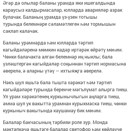
Әгәр дә олылар баланы урамда яки ишегалдында
караусыз калдырмасалар, юлларда аварияләр азрак
булачак. Баланың урамда үз-үзен тотышы
турында белемнәре сәламәтлеген һәм тормышын
саклап калачак.
Баланы урамнарда һәм юлларда тәртип
кагыйдәләренә мөмкин кадәр иртәрәк өйрәтү мөһим.
Чөнки балачакта алган белемнәр иң ныклы; бала
үзләштергән кагыйдәләр соңыннан тәртип нормасына
әверелә, ә аларны үтәү — ихтыяҗга әверелә.
Нәкъ шул яшьтә бала тышта хәрәкәт һәм тәртип
кагыйдәләре турында беренче мәгълүмат алырга тиеш.
Ул урам хәрәкәтенең куркынычлыгын аңларга тиеш,
әмма шул ук вакытта урамнан курыкмаска тиеш, чөнки
куркыныч вакытында каушамау бик мөһим.
Балалар бакчасының тәрбияи роле зур. Монда
мәктәпкәчә яшьтәге балалар светофор һәм көйләүче