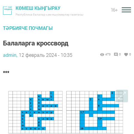
КӨМЕШ КЫҢГЫРАУ
16+
Республика балалар һәм яшүсмерләр газетасы
ТӘРБИЯЧЕ ПОЧМАГЫ
Балаларга кроссворд
admin,
12 февраль 2024 - 10:35
473
0
0
***