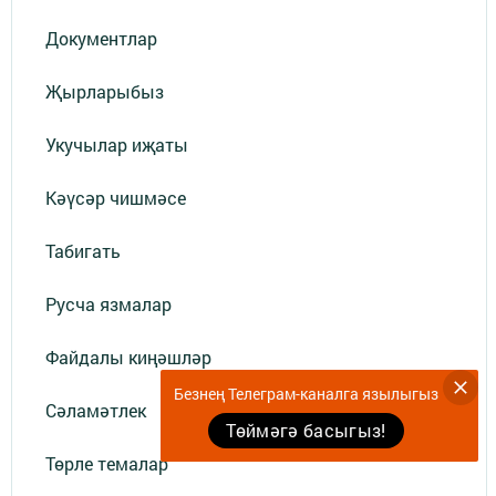
Документлар
Җырларыбыз
Укучылар иҗаты
Кәүсәр чишмәсе
Табигать
Русча язмалар
Файдалы киңәшләр
Безнең Телеграм-каналга язылыгыз
Сәламәтлек
Төймәгә басыгыз!
Төрле темалар