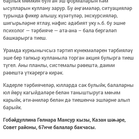
барлык мөмкин булган эш формаларын һәм
ысулларын куллану зарур. Бу әңгәмәләр, ситуацияләр
турында фикер алышу, күзәтүләр, экскурсияләр,
шигырьләрне ятлау, нәфис әдәбият уку һ.б. бу эшне
психолог — тәрбияче — ата-ана – бала бергәләп
башкарырга тиеш.
Урамда куркынычсыз тәртип күнекмәләрен тәрбияләү
эше бер тапкыр кулланыла торган акция булырга тиеш
түгел. Аны планлы, системалы рәвештә, даими
рәвештә үткәрергә кирәк.
Кадерле тәрбиячеләр, юлларда сак булыйк, балаларны
юл йөрү кагыйдәләре белән таныштыруга мөһим
карыйк, әти-әниләр белән дә тиешенчә эшләрне алып
барыйк.
Гобәйдуллина Гөлнара Мансур кызы, Казан шәһәре,
Совет районы, 67нче балалар бакчасы.