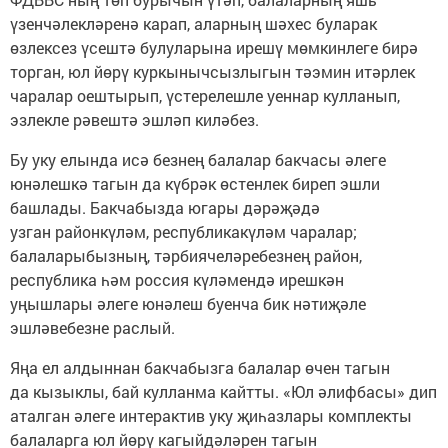
үзенчәлекләренә карап, аларның шәхес буларак
өзлексез үсештә булуларына ирешү мөмкинлеге бирә
торган, юл йөрү куркынычсызлыгын тәэмин итәрлек
чаралар оештырып, үстерелешле уеннар кулланып,
эзлекле рәвештә эшләп киләбез.
Бу уку елында исә безнең балалар бакчасы әлеге
юнәлешкә тагын да күбрәк өстенлек биреп эшли
башлады. Бакчабызда югары дәрәҗәдә
узган районкүләм, республикакүләм чаралар;
балаларыбызның, тәрбиячеләребезнең район,
республика һәм россия күләмендә ирешкән
уңышлары әлеге юнәлеш буенча бик нәтиҗәле
эшләвебезне раслый.
Яңа ел алдыннан бакчабызга балалар өчен тагын
да кызыклы, бай кулланма кайтты. «Юл әлифбасы» дип
аталган әлеге интерактив уку җиһазлары комплекты
балаларга юл йөрү кагыйдәләрен тагын