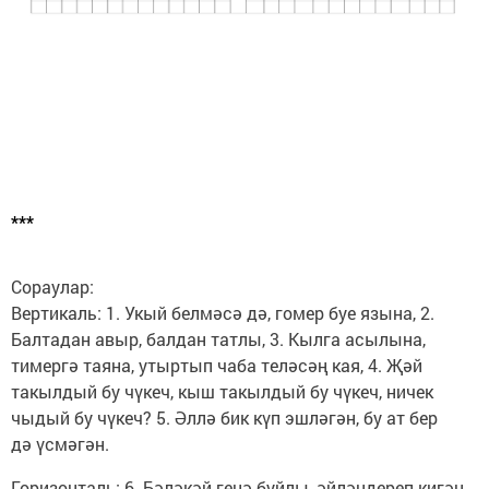
***
Сораулар:
Вертикаль: 1. Укый белмәсә дә, гомер буе язына, 2.
Балтадан авыр, балдан татлы, 3. Кылга асылына,
тимергә таяна, утыртып чаба теләсәң кая, 4. Җәй
такылдый бу чүкеч, кыш такылдый бу чүкеч, ничек
чыдый бу чүкеч? 5. Әллә бик күп эшләгән, бу ат бер
дә үсмәгән.
Горизонталь: 6. Бәләкәй генә буйлы, әйләндереп кигән