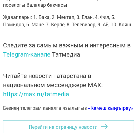
поселогы балалар бакчасы
Җаваплары: 1. Бака, 2. Мәктәп, 3. Елан, 4. Фил, 5.
Помидор, 6. Мәче, 7. Керпе, 8. Телевизор, 9. Ай, 10. Кояш.
Следите за самым важным и интересным в
Telegram-канале
Татмедиа
Читайте новости Татарстана в
национальном мессенджере MАХ:
https://max.ru/tatmedia
Безнең телеграм каналга язылыгыз
«Көмеш кыңгырау»
Перейти на страницу новости