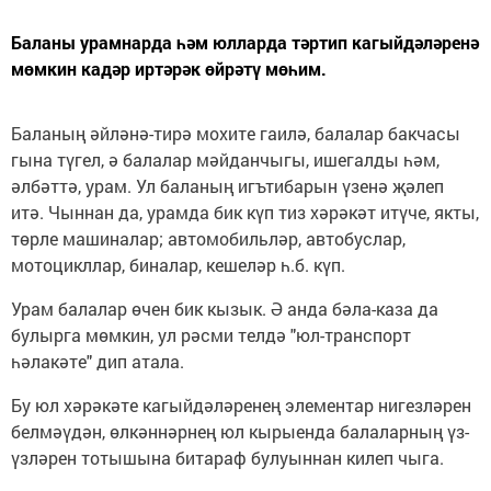
Баланы урамнарда һәм юлларда тәртип кагыйдәләренә
мөмкин кадәр иртәрәк өйрәтү мөһим.
Баланың әйләнә-тирә мохите гаилә, балалар бакчасы
гына түгел, ә балалар мәйданчыгы, ишегалды һәм,
әлбәттә, урам. Ул баланың игътибарын үзенә җәлеп
итә. Чыннан да, урамда бик күп тиз хәрәкәт итүче, якты,
төрле машиналар; автомобильләр, автобуслар,
мотоцикллар, биналар, кешеләр һ.б. күп.
Урам балалар өчен бик кызык. Ә анда бәла-каза да
булырга мөмкин, ул рәсми телдә "юл-транспорт
һәлакәте" дип атала.
Бу юл хәрәкәте кагыйдәләренең элементар нигезләрен
белмәүдән, өлкәннәрнең юл кырыенда балаларның үз-
үзләрен тотышына битараф булуыннан килеп чыга.