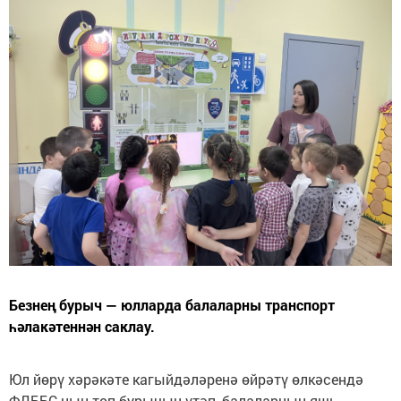
Безнең бурыч — юлларда балаларны транспорт
һәлакәтеннән саклау.
Юл йөрү хәрәкәте кагыйдәләренә өйрәтү өлкәсендә
ФДББС ның төп бурычын үтәп, балаларның яшь