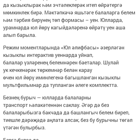
да кызыклырак һәм эчтәлеклерәк итеп өйрәтергә
мөмкинлек бирә. Мәктәпкәчә яшьтәге балаларга белем
һәм тәрбия бирүнең төп формасы – уен. Юлларда,
урамнарда юл йөрү кагыйдәләренә өйрәтү уен аша
алып барыла.
Режим моментларында «Юл әлифбасы» әзерләгән
кызыклы интерактив уеннарда уйнап,
балалар үзләренең белемнәрен баеталар. Шулай
ук кечкенәрәк төркемнәр белән карау
өчен юл йөрү иминлегенә багышланган кызыклы
мультфильмнар да тупланган әлеге комплектта.
Безнең бурыч — юлларда балаларны
транспорт һәлакәтеннән саклау. Әгәр дә без
балаларыбызга бакчада да башлангыч белем биреп,
тиешле дәрәҗәдә аңлата алсак, без бу бурычны төгәл
үтәгән булырбыз.
Бергә булса да