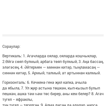
Сораулар:
Вертикаль: 1. Агачларда оялар, ояларда кошчыклар,
2.Өйгә сөяп булмый, арбага төяп булмый, 3. Аңа бассаң,
эләгәсең, 4. Әйтермен — миннән китәр, тыңламасаң —
синнән китәр, 5. Армый, талмый, ат артыннан калмый.
Горизонталь: 6. Кечкенә генә җил капка, ачыла
да ябыла, 7. Ул җир астына төшкән, кып-кызыл булып
пешкән, ашка тәм һәм төс бирер, аны кем белер? 8. Агач
түгел − яфраклы,
тун түгел — тегелгән, 9. Алма дисәң дә алалар, нәрсә