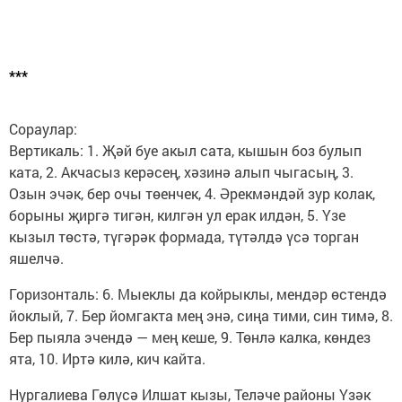
***
Сораулар:
Вертикаль: 1. Җәй буе акыл сата, кышын боз булып
ката, 2. Акчасыз керәсең, хәзинә алып чыгасың, 3.
Озын эчәк, бер очы төенчек, 4. Әрекмәндәй зур колак,
борыны җиргә тигән, килгән ул ерак илдән, 5. Үзе
кызыл төстә, түгәрәк формада, түтәлдә үсә торган
яшелчә.
Горизонталь: 6. Мыеклы да койрыклы, мендәр өстендә
йоклый, 7. Бер йомгакта мең энә, сиңа тими, син тимә, 8.
Бер пыяла эчендә — мең кеше, 9. Төнлә калка, көндез
ята, 10. Иртә килә, кич кайта.
Нургалиева Гөлүсә Илшат кызы, Теләче районы Үзәк