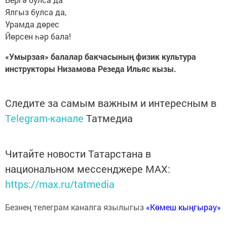
Ялгыз булса да,
Урамда дөрес
Йөрсен һәр бала!
«Умырзая» балалар бакчасының физик культура
инструкторы Низамова Резеда Ильяс кызы.
Следите за самым важным и интересным в
Telegram-канале
Татмедиа
Читайте новости Татарстана в
национальном мессенджере MАХ:
https://max.ru/tatmedia
Безнең телеграм каналга язылыгыз
«Көмеш кыңгырау»