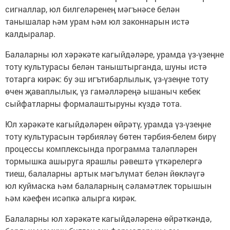
сигналлар, юл билгеләренең мәгънәсе белән
танышалар һәм урам һәм юл законнарын истә
калдыралар.
Балаларны юл хәрәкәте кагыйдәләре, урамда үз-үзеңне
тоту культурасы белән таныштырганда, шуны истә
тотарга кирәк: бу эш игътибарлылык, үз-үзеңне тоту
өчен җаваплылык, үз гамәлләреңә ышаныч кебек
сыйфатларны формалаштыруны күздә тота.
Юл хәрәкәте кагыйдәләрен өйрәтү, урамда үз-үзеңне
тоту культурасын тәрбияләү бөтен тәрбия-белем бирү
процессы комплексында программа таләпләрен
тормышка ашыруга ярашлы рәвештә үткәрелергә
тиеш, балаларны артык мәгълүмат белән йөкләүгә
юл куймаска һәм балаларның сәламәтлек торышын
һәм кәефен исәпкә алырга кирәк.
Балаларны юл хәрәкәте кагыйдәләренә өйрәткәндә,