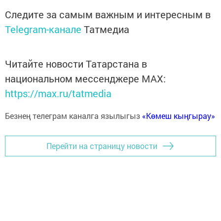
Следите за самым важным и интересным в
Telegram-канале
Татмедиа
Читайте новости Татарстана в
национальном мессенджере MАХ:
https://max.ru/tatmedia
Безнең телеграм каналга язылыгыз
«Көмеш кыңгырау»
Перейти на страницу новости