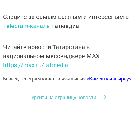
Следите за самым важным и интересным в
Telegram-канале
Татмедиа
Читайте новости Татарстана в
национальном мессенджере MАХ:
https://max.ru/tatmedia
Безнең телеграм каналга язылыгыз
«Көмеш кыңгырау»
Перейти на страницу новости