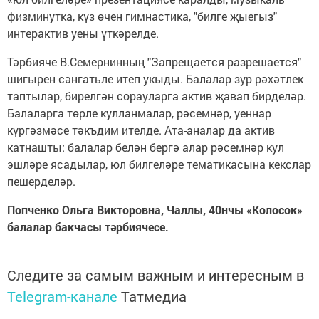
физминутка, күз өчен гимнастика, "билге җыегыз"
интерактив уены үткәрелде.
Тәрбияче В.Семернинның "Запрещается разрешается"
шигырен сәнгатьле итеп укыды. Балалар зур рәхәтлек
таптылар, бирелгән сорауларга актив җавап бирделәр.
Балаларга төрле кулланмалар, рәсемнәр, уеннар
күргәзмәсе тәкъдим ителде. Ата-аналар да актив
катнашты: балалар белән бергә алар рәсемнәр кул
эшләре ясадылар, юл билгеләре тематикасына кекслар
пешерделәр.
Попченко Ольга Викторовна, Чаллы, 40нчы «Колосок»
балалар бакчасы тәрбиячесе.
Следите за самым важным и интересным в
Telegram-канале
Татмедиа