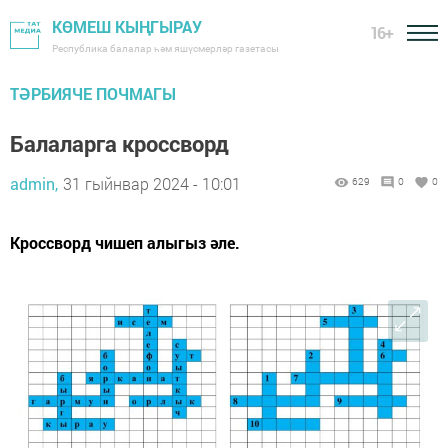
КӨМЕШ КЫҢГЫРАУ
16+
Республика балалар һәм яшүсмерләр газетасы
ТӘРБИЯЧЕ ПОЧМАГЫ
Балаларга кроссворд
admin,
31 гыйнвар 2024 - 10:01
629
0
0
Кроссворд чишеп алыгыз әле.