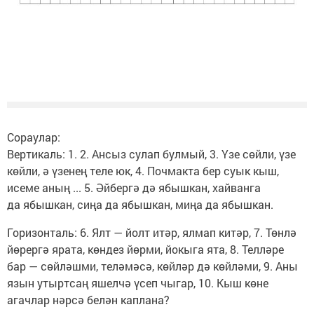
Сораулар:
Вертикаль: 1. 2. Ансыз сулап булмый, 3. Үзе сөйли, үзе
көйли, ә үзенең теле юк, 4. Почмакта бер суык кыш,
исеме аның ... 5. Әйбергә дә ябышкан, хайванга
да ябышкан, сиңа да ябышкан, миңа да ябышкан.
Горизонталь: 6. Ялт — йолт итәр, ялмап китәр, 7. Төнлә
йөрергә ярата, көндез йөрми, йокыга ята, 8. Телләре
бар — сөйләшми, теләмәсә, көйләр дә көйләми, 9. Аны
язын утыртсаң яшелчә үсеп чыгар, 10. Кыш көне
агачлар нәрсә белән каплана?