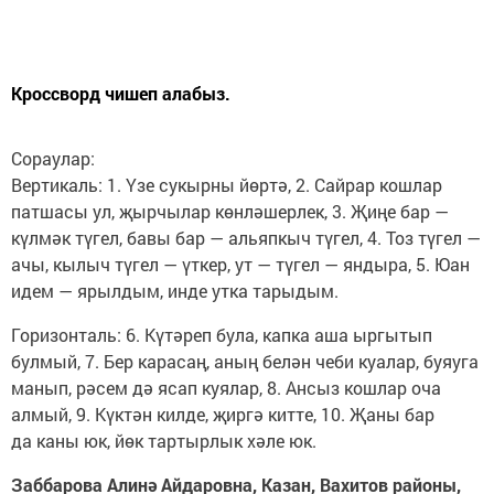
Кроссворд чишеп алабыз.
Сораулар:
Вертикаль: 1. Үзе сукырны йөртә, 2. Сайрар кошлар
патшасы ул, җырчылар көнләшерлек, 3. Җиңе бар —
күлмәк түгел, бавы бар — альяпкыч түгел, 4. Тоз түгел —
ачы, кылыч түгел — үткер, ут — түгел — яндыра, 5. Юан
идем — ярылдым, инде утка тарыдым.
Горизонталь: 6. Күтәреп була, капка аша ыргытып
булмый, 7. Бер карасаң, аның белән чеби куалар, буяуга
манып, рәсем дә ясап куялар, 8. Ансыз кошлар оча
алмый, 9. Күктән килде, җиргә китте, 10. Җаны бар
да каны юк, йөк тартырлык хәле юк.
Заббарова Алинә Айдаровна, Казан, Вахитов районы,