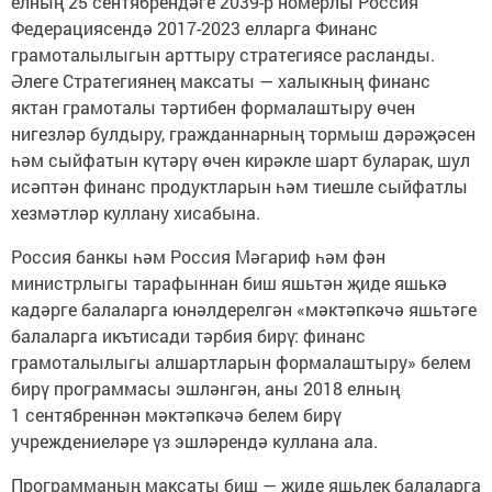
елның 25 сентябрендәге 2039-р номерлы Россия
Федерациясендә 2017-2023 елларга Финанс
грамоталылыгын арттыру стратегиясе расланды.
Әлеге Стратегиянең максаты — халыкның финанс
яктан грамоталы тәртибен формалаштыру өчен
нигезләр булдыру, гражданнарның тормыш дәрәҗәсен
һәм сыйфатын күтәрү өчен кирәкле шарт буларак, шул
исәптән финанс продуктларын һәм тиешле сыйфатлы
хезмәтләр куллану хисабына.
Россия банкы һәм Россия Мәгариф һәм фән
министрлыгы тарафыннан биш яшьтән җиде яшькә
кадәрге балаларга юнәлдерелгән «мәктәпкәчә яшьтәге
балаларга икътисади тәрбия бирү: финанс
грамоталылыгы алшартларын формалаштыру» белем
бирү программасы эшләнгән, аны 2018 елның
1 сентябреннән мәктәпкәчә белем бирү
учреждениеләре үз эшләрендә куллана ала.
Программаның максаты биш — җиде яшьлек балаларга