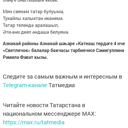
Мин сөенәм татар булуыма,
Тукайлы халыктан икәнемә.
Татар телендә аралашып,
Әти-әни диеп әндәшә белүемә.
Азнакай районы Азнакай шәһәре «Катнаш төрдәге 4 нче
«Светлячок» балалар бакчасы тәрбиячесе Сәмигуллина
Рәмилә Фәвәт кызы.
Следите за самым важным и интересным в
Telegram-канале
Татмедиа
Читайте новости Татарстана в
национальном мессенджере MАХ:
https://max.ru/tatmedia