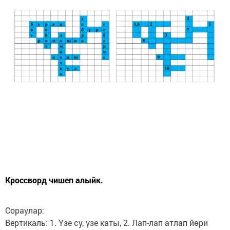
Кроссворд чишеп алыйк.
Сораулар:
Вертикаль: 1. Үзе су, үзе каты, 2. Лап-лап атлап йөри