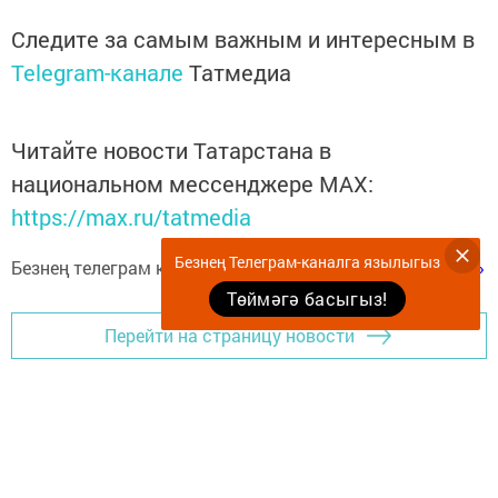
Следите за самым важным и интересным в
Telegram-канале
Татмедиа
Читайте новости Татарстана в
национальном мессенджере MАХ:
https://max.ru/tatmedia
Безнең Телеграм-каналга язылыгыз
Безнең телеграм каналга язылыгыз
«Көмеш кыңгырау»
Төймәгә басыгыз!
Перейти на страницу новости