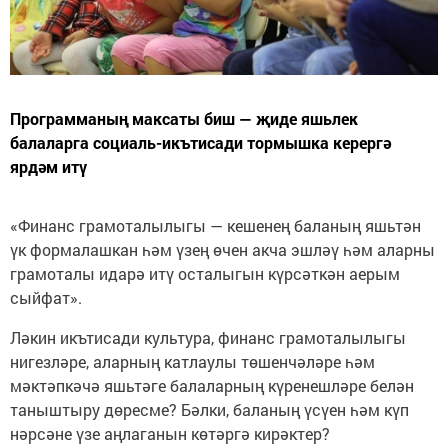
Программаның максаты биш — җиде яшьлек
балаларга социаль-икътисади тормышка керергә
ярдәм итү
«Финанс грамоталылыгы — кешенең баланың яшьтән
үк формалашкан һәм үзең өчен акча эшләү һәм аларны
грамоталы идарә итү осталыгын күрсәткән аерым
сыйфат».
Ләкин икътисади культура, финанс грамоталылыгы
нигезләре, аларның катлаулы төшенчәләре һәм
мәктәпкәчә яшьтәге балаларның күренешләре белән
таныштыру дөресме? Бәлки, баланың үсүен һәм күп
нәрсәне үзе аңлаганын көтәргә кирәктер?