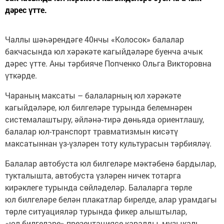
дәрес үтте.
Чаллы шәһәрендәге 40нчы «Колосок» балалар
бакчасында юл хәрәкәте кагыйдәләре буенча ачык
дәрес үтте. Аны тәрбияче Попченко Ольга Викторовна
үткәрде.
Чараның максаты – балаларның юл хәрәкәте
кагыйдәләре, юл билгеләре турында белемнәрен
системалаштыру, әйләнә-тирә дөньяда ориентлашу,
балалар юл-транспорт травматизмын кисәтү
максатыннан үз-үзләрен тоту культурасын тәрбияләү.
Балалар автобуста юл билгеләре мәктәбенә бардылар,
тукталышта, автобуста үзләрен ничек тотарга
кирәклеге турында сөйләделәр. Балаларга төрле
юл билгеләре белән плакатлар бирелде, алар урамдагы
төрле ситуацияләр турында фикер алыштылар,
«юл билгеләре» презентациясе каралды, музыкаль