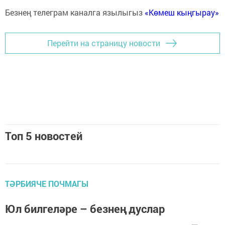
Безнең телеграм каналга язылыгыз
«Көмеш кыңгырау»
Перейти на страницу новости
Топ 5 новостей
ТӘРБИЯЧЕ ПОЧМАГЫ
Юл билгеләре – безнең дуслар