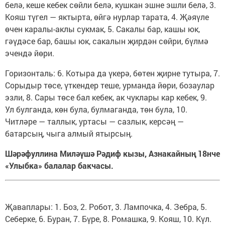
белә, кеше кебек сөйли белә, кушкан эшне эшли белә, 3.
Кояш түгел — яктырта, өйгә нурлар тарата, 4. Җәяүле
өчен каралы-аклы сукмак, 5. Сакалы бар, кашы юк,
гәүдәсе бар, башы юк, сакалын җирдән сөйри, бүлмә
эчендә йөри.
Горизонталь: 6. Котыра да үкерә, бөтен җирне тутыра, 7.
Сорыдыр төсе, үткендер теше, урманда йөри, бозаулар
эзли, 8. Сары төсе бал кебек, ак чуклары кар кебек, 9.
Ул булганда, көн була, булмаганда, төн була, 10.
Читләре — таллык, уртасы — сазлык, керсәң —
батарсың, чыга алмый ятырсың.
Шәрәфуллина Миләүшә Рәдиф кызы, Азнакайның 18нче
«Улыбка» балалар бакчасы.
Җаваплары: 1. Боз, 2. Робот, 3. Лампочка, 4. Зебра, 5.
Себерке, 6. Буран, 7. Бүре, 8. Ромашка, 9. Кояш, 10. Күл.