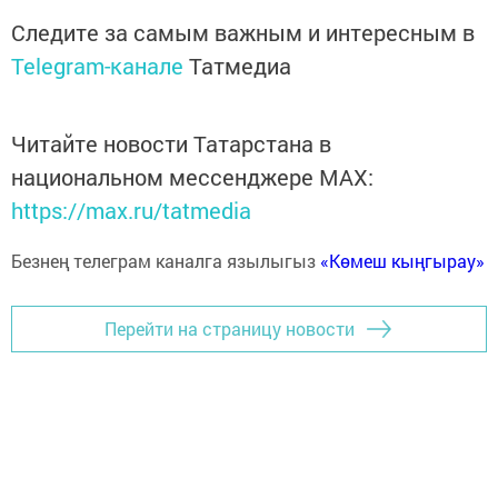
Следите за самым важным и интересным в
Telegram-канале
Татмедиа
Читайте новости Татарстана в
национальном мессенджере MАХ:
https://max.ru/tatmedia
Безнең телеграм каналга язылыгыз
«Көмеш кыңгырау»
Перейти на страницу новости