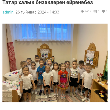
Татар халык бизәкләрен өйрәнәбез
admin,
26 гыйнвар 2024 - 14:03
1003
0
2