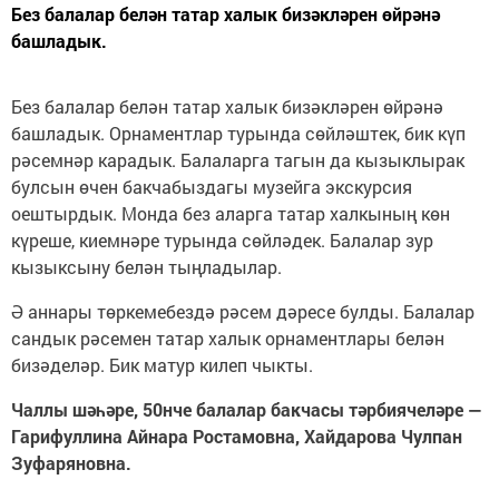
Без балалар белән татар халык бизәкләрен өйрәнә
башладык.
Без балалар белән татар халык бизәкләрен өйрәнә
башладык. Орнаментлар турында сөйләштек, бик күп
рәсемнәр карадык. Балаларга тагын да кызыклырак
булсын өчен бакчабыздагы музейга экскурсия
оештырдык. Монда без аларга татар халкының көн
күреше, киемнәре турында сөйләдек. Балалар зур
кызыксыну белән тыңладылар.
Ә аннары төркемебездә рәсем дәресе булды. Балалар
сандык рәсемен татар халык орнаментлары белән
бизәделәр. Бик матур килеп чыкты.
Чаллы шәһәре, 50нче балалар бакчасы тәрбиячеләре —
Гарифуллина Айнара Ростамовна, Хайдарова Чулпан
Зуфаряновна.