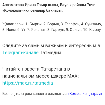
Апсаматова Ирина Таһир кызы, Баулы районы 7нче
«Колокольчик» балалар бакчасы.
Җаваплары: 1. Быргы, 2. Борын, 3. Телефон, 4. Суыткыч,
5. Исем, 6. Ут, 7. Ярканат, 8. Гармун, 9. Орлык, 10. Кырау.
Следите за самым важным и интересным в
Telegram-канале
Татмедиа
Читайте новости Татарстана в
национальном мессенджере MАХ:
https://max.ru/tatmedia
Безнең телеграм каналга язылыгыз
«Көмеш кыңгырау»