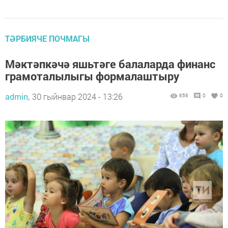
ТӘРБИЯЧЕ ПОЧМАГЫ
Мәктәпкәчә яшьтәге балаларда финанс
грамоталылыгы формалаштыру
admin,
30 гыйнвар 2024 - 13:26
656
0
0