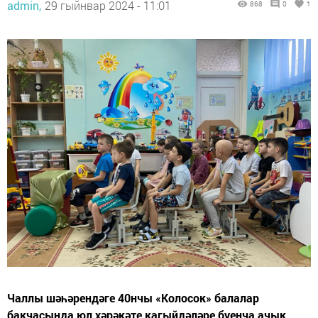
admin,
29 гыйнвар 2024 - 11:01
868
0
1
Чаллы шәһәрендәге 40нчы «Колосок» балалар
бакчасында юл хәрәкәте кагыйдәләре буенча ачык