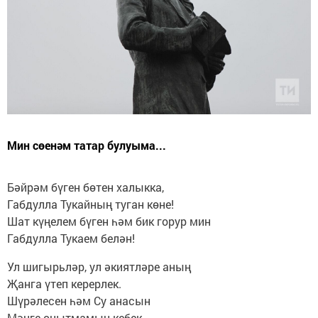
Мин сөенәм татар булуыма...
Бәйрәм бүген бөтен халыкка,
Габдулла Тукайның туган көне!
Шат күңелем бүген һәм бик горур мин
Габдулла Тукаем белән!
Ул шигырьләр, ул әкиятләре аның
Җанга үтеп керерлек.
Шүрәлесен һәм Су анасын
Мәңге онытмамын кебек.