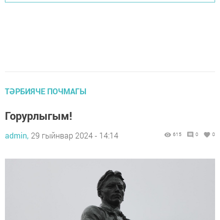
ТӘРБИЯЧЕ ПОЧМАГЫ
Горурлыгым!
admin,
29 гыйнвар 2024 - 14:14
615
0
0