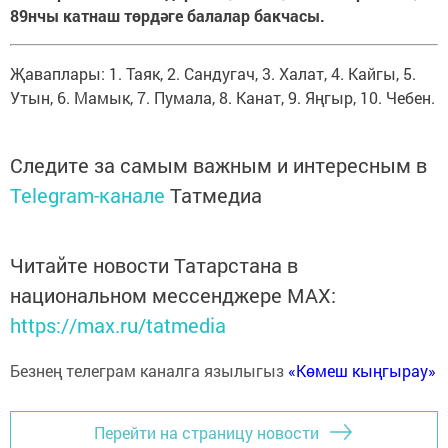
89нчы катнаш төрдәге балалар бакчасы.
Җаваплары: 1. Таяк, 2. Сандугач, 3. Халат, 4. Кайгы, 5.
Утын, 6. Мамык, 7. Пумала, 8. Канат, 9. Яңгыр, 10. Чебен.
Следите за самым важным и интересным в
Telegram-канале
Татмедиа
Читайте новости Татарстана в
национальном мессенджере MАХ:
https://max.ru/tatmedia
Безнең телеграм каналга язылыгыз
«Көмеш кыңгырау»
Перейти на страницу новости