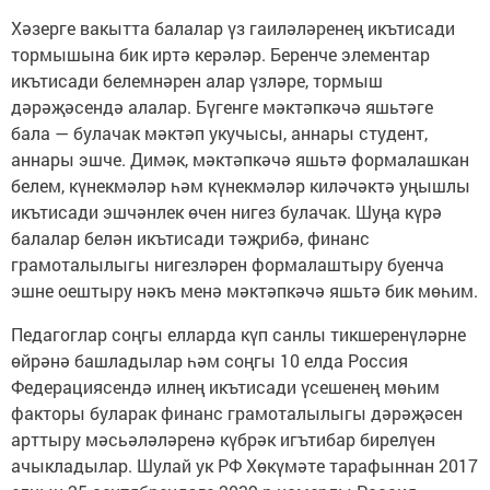
Хәзерге вакытта балалар үз гаиләләренең икътисади
тормышына бик иртә керәләр. Беренче элементар
икътисади белемнәрен алар үзләре, тормыш
дәрәҗәсендә алалар. Бүгенге мәктәпкәчә яшьтәге
бала — булачак мәктәп укучысы, аннары студент,
аннары эшче. Димәк, мәктәпкәчә яшьтә формалашкан
белем, күнекмәләр һәм күнекмәләр киләчәктә уңышлы
икътисади эшчәнлек өчен нигез булачак. Шуңа күрә
балалар белән икътисади тәҗрибә, финанс
грамоталылыгы нигезләрен формалаштыру буенча
эшне оештыру нәкъ менә мәктәпкәчә яшьтә бик мөһим.
Педагоглар соңгы елларда күп санлы тикшеренүләрне
өйрәнә башладылар һәм соңгы 10 елда Россия
Федерациясендә илнең икътисади үсешенең мөһим
факторы буларак финанс грамоталылыгы дәрәҗәсен
арттыру мәсьәләләренә күбрәк игътибар бирелүен
ачыкладылар. Шулай ук РФ Хөкүмәте тарафыннан 2017