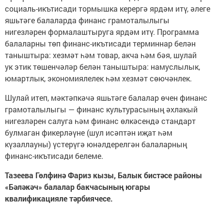
социаль-икътисади тормышка керергә ярдәм итү, әлеге
яшьтәге балаларда финанс грамоталылыгы
нигезләрен формалаштыруга ярдәм итү. Программа
балаларны төп финанс-икътисади терминнар белән
таныштыра: хезмәт һәм товар, акча һәм бәя, шулай
ук этик төшенчәләр белән таныштыра: намуслылык,
юмартлык, экономиялелек һәм хезмәт сөючәнлек.
Шулай итеп, мәктәпкәчә яшьтәге балалар өчен финанс
грамоталылыгы — финанс культурасының әхлакый
нигезләрен салуга һәм финанс өлкәсендә стандарт
булмаган фикерләүне (шул исәптән иҗат һәм
күзаллауны) үстерүгә юнәлдерелгән балаларның
финанс-икътисади белеме.
Тазеева Гөлфинә Фариз кызы, Балык бистәсе районы
«Бәләкәч» балалар бакчасының югары
квалификацияле тәрбиячесе.