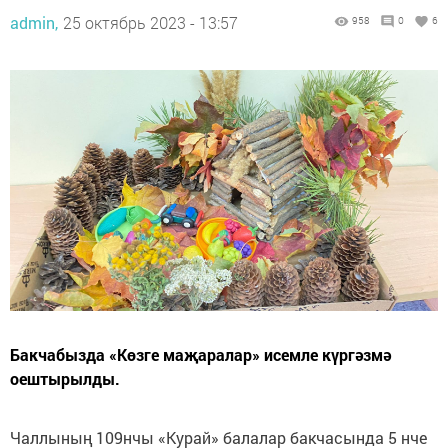
admin,
25 октябрь 2023 - 13:57
958
0
6
Бакчабызда «Көзге маҗаралар» исемле күргәзмә
оештырылды.
Чаллының 109нчы «Курай» балалар бакчасында 5 нче