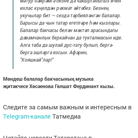
матур бәйрәмгә безне дә чакырганыгыз өчен
ихлас күңелдән рәхмәт әйтәбез. Безнең
укучылар бит — сездә тәрбияләнгән балалар.
Барысы да чын татар егетләре һәм кызлары.
Балалар бакчасы белән мәктәп арасындагы
дәвамчанлык беркайчан да тукталмасын иде.
Алга таба да шулай дус-тату булып, бергә-
бергә эшләргә язсын. Афәрин,
"Кояшкай"лар!"
Мөндеш балалар бакчасының музыка
җитәкчесе Хөсәенова Гөлшат Фердинант кызы.
Следите за самым важным и интересным в
Telegram-канале
Татмедиа
Читайте новости Татарстана в