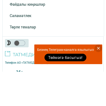
Файдалы киңәшләр
Сәламәтлек
Төрле темалар
Безнең Телеграм-каналга язылыгыз
Төймәгә басыгыз!
Телефон АО «ТАТМЕДИА»:
(843) 222 09 84
16+
© 2011 - 2026. «Комеш кынгырау». Все права защищены.
© ТАТМЕДИА. Все материалы, размещенные на сайте, защищены
законом.
Перепечатка, воспроизведение и распространение в любом объеме
информации,
размещенной на сайте, возможна только с письменного согласия