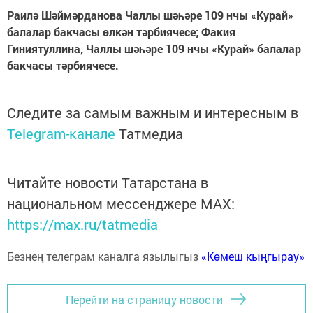
Раилә Шәймәрданова Чаллы шәһәре 109 нчы «Курай»
балалар бакчасы өлкән тәрбиячесе; Факия
Гиниятуллина, Чаллы шәһәре 109 нчы «Курай» балалар
бакчасы тәрбиячесе.
Следите за самым важным и интересным в
Telegram-канале
Татмедиа
Читайте новости Татарстана в
национальном мессенджере MАХ:
https://max.ru/tatmedia
Безнең телеграм каналга язылыгыз
«Көмеш кыңгырау»
Перейти на страницу новости