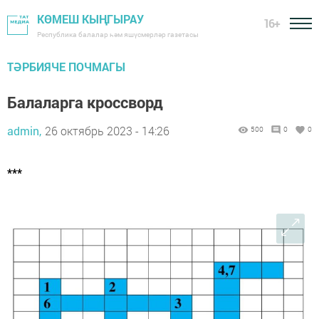
КӨМЕШ КЫҢГЫРАУ
16+
Республика балалар һәм яшүсмерләр газетасы
ТӘРБИЯЧЕ ПОЧМАГЫ
Балаларга кроссворд
admin,
26 октябрь 2023 - 14:26
500
0
0
***