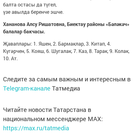
балта остасы да түгел,
үзе авылда беренче эшче.
Хананова Алсу Ришатовна, Биектау районы «Бәләкәч»
балалар бакчасы.
Җаваплары: 1. Яшен, 2. Бармаклар, 3. Китап, 4.
Күгәрчен, 5. Кояш, 6. Шугалак, 7. Каз, 8. Тарак, 9. Колак,
10. Ат.
Следите за самым важным и интересным в
Telegram-канале
Татмедиа
Читайте новости Татарстана в
национальном мессенджере MАХ:
https://max.ru/tatmedia