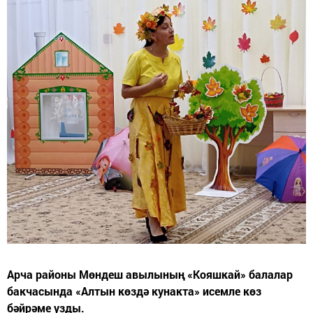
Арча районы Мөндеш авылының «Кояшкай» балалар
бакчасында «Алтын көздә кунакта» исемле көз
бәйрәме узды.