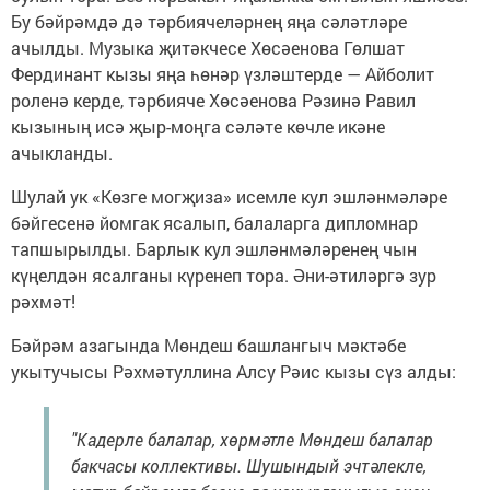
Бу бәйрәмдә дә тәрбиячеләрнең яңа сәләтләре
ачылды. Музыка җитәкчесе Хөсәенова Гөлшат
Фердинант кызы яңа һөнәр үзләштерде — Айболит
роленә керде, тәрбияче Хөсәенова Рәзинә Равил
кызының исә җыр-моңга сәләте көчле икәне
ачыкланды.
Шулай ук «Көзге могҗиза» исемле кул эшләнмәләре
бәйгесенә йомгак ясалып, балаларга дипломнар
тапшырылды. Барлык кул эшләнмәләренең чын
күңелдән ясалганы күренеп тора. Әни-әтиләргә зур
рәхмәт!
Бәйрәм азагында Мөндеш башлангыч мәктәбе
укытучысы Рәхмәтуллина Алсу Рәис кызы сүз алды:
"Кадерле балалар, хөрмәтле Мөндеш балалар
бакчасы коллективы. Шушындый эчтәлекле,