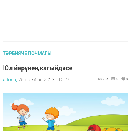
ТӘРБИЯЧЕ ПОЧМАГЫ
Юл йөрүнең кагыйдәсе
admin,
25 октябрь 2023 - 10:27
395
0
0