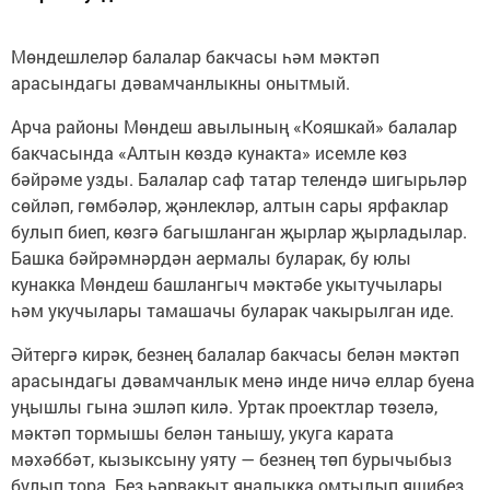
Мөндешлеләр балалар бакчасы һәм мәктәп
арасындагы дәвамчанлыкны онытмый.
Арча районы Мөндеш авылының «Кояшкай» балалар
бакчасында «Алтын көздә кунакта» исемле көз
бәйрәме узды. Балалар саф татар телендә шигырьләр
сөйләп, гөмбәләр, җәнлекләр, алтын сары ярфаклар
булып биеп, көзгә багышланган җырлар җырладылар.
Башка бәйрәмнәрдән аермалы буларак, бу юлы
кунакка Мөндеш башлангыч мәктәбе укытучылары
һәм укучылары тамашачы буларак чакырылган иде.
Әйтергә кирәк, безнең балалар бакчасы белән мәктәп
арасындагы дәвамчанлык менә инде ничә еллар буена
уңышлы гына эшләп килә. Уртак проектлар төзелә,
мәктәп тормышы белән танышу, укуга карата
мәхәббәт, кызыксыну уяту — безнең төп бурычыбыз
булып тора. Без һәрвакыт яңалыкка омтылып яшибез.