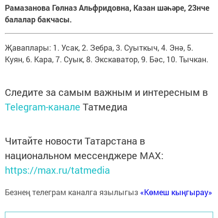
Рамазанова Гөлназ Альфридовна, Казан шәһәре, 23нче
балалар бакчасы.
Җаваплары: 1. Усак, 2. Зебра, 3. Суыткыч, 4. Энә, 5.
Куян, 6. Кара, 7. Суык, 8. Экскаватор, 9. Бәс, 10. Тычкан.
Следите за самым важным и интересным в
Telegram-канале
Татмедиа
Читайте новости Татарстана в
национальном мессенджере MАХ:
https://max.ru/tatmedia
Безнең телеграм каналга язылыгыз
«Көмеш кыңгырау»