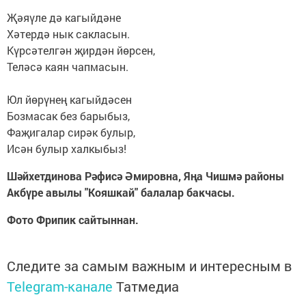
Җәяүле дә кагыйдәне
Хәтердә нык сакласын.
Күрсәтелгән җирдән йөрсен,
Теләсә каян чапмасын.
Юл йөрүнең кагыйдәсен
Бозмасак без барыбыз,
Фаҗигалар сирәк булыр,
Исән булыр халкыбыз!
Шәйхетдинова Рәфисә Әмировна, Яңа Чишмә районы
Акбүре авылы "Кояшкай" балалар бакчасы.
Фото Фрипик сайтыннан.
Следите за самым важным и интересным в
Telegram-канале
Татмедиа