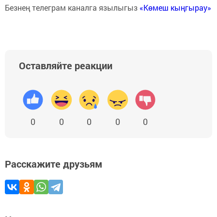
Безнең телеграм каналга язылыгыз
«Көмеш кыңгырау»
Оставляйте реакции
0
0
0
0
0
Расскажите друзьям