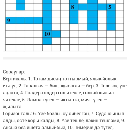
Сораулар:
Вертикаль: 1. Тотам дисәң тоттырмый, ялык-йолык
итә ул, 2. Таралгач — биш, җыелгач — бер, 3. Теле юк, үзе
аңлата, 4. Гөлдер-гөлдер гөл итекле, гөлкәй кызыл
читекле, 5. Лампа түгел — яктырта, мич түгел —
җылыта.
Горизонталь: 6. Үзе бозлы, су сибелгән, 7. Суда юынып
алды, өсте коры калды, 8. Үзе тешле, ләкин тешләми, 9.
Ансыз без ишетә алмыйбыз, 10. Тимерче дә түгел,