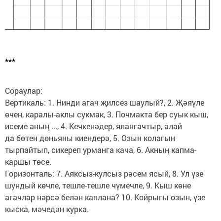
***
Сораулар:
Вертикаль: 1. Нинди агач җилсез шаулый?, 2. Җәяүле
өчен, каралы-аклы сукмак, 3. Почмакта бер суык кыш,
исеме аның ..., 4. Кечкенәдер, ялангачтыр, алай
да бөтен дөньяны киендерә, 5. Озын колагын
тырпайтып, сикереп урманга кача, 6. Акның капма-
каршы төсе.
Горизонталь: 7. Аяксыз-кулсыз рәсем ясый, 8. Ул үзе
шундый көчле, тешле-тешле чүмечле, 9. Кыш көне
агачлар нәрсә белән каплана? 10. Койрыгы озын, үзе
кыска, мәчедән курка.