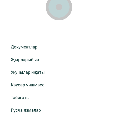
Документлар
Җырларыбыз
Укучылар иҗаты
Кәүсәр чишмәсе
Табигать
Русча язмалар