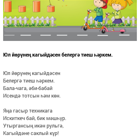
Юл йөрүнең кагыйдәсен белергә тиеш һәркем.
Юл йөрүнең кагыйдәсен
Белергә тиеш һәркем.
Бала-чага, әби-бабай
Исендә тотсын һәм көн.
Яңа гасыр техникага
Искиткеч бай, бик мәшһүр.
Утыргансың икән рульгә,
Кагыйдәне саклый күр!