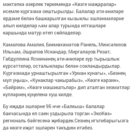
мәктәпкә әзерлек төркемендә «Көзге маҗаралар»
исемле күргәзмә оештырылды. Балалар әти-әниләре
ярдәме белән башкарылган кызыклы эшләнмәләрне
алып килделәр һәм алар турында иптәшләре
каршында матур итеп сөйләделәр.
Камалова Амалия, Бикмөхәмәтов Ранель, Минсәлихов
Ильһам, Әшрапов Искәндәр, Миргалауов Ризат,
Габдуллина Ясминәнең әти-әниләре зур тырышлык
күрсәттеләр, осталыклары белән сокландырдылар.
Күргәзмәдә урнаштырылган «Урман кунагы», «Безнең
мул уңыш», «Кунаклар чакырабыз», «Көзге кәрзин»,
«Бәйрәм», «Көзге мәшәкатьләр» дип аталган хезмәтләр
күпләрнең куңеленә хуш килде.
Бу иҗади эшләрне 95 нче «Балкыш» балалар
бакчасында ел саен уздырыла торган «ЭкоКөз»
региональ бәйгесенә җибәрдек.Сезнең игътибарыгызга
да көзге иҗат эшләрен тәкъдим итәбез.