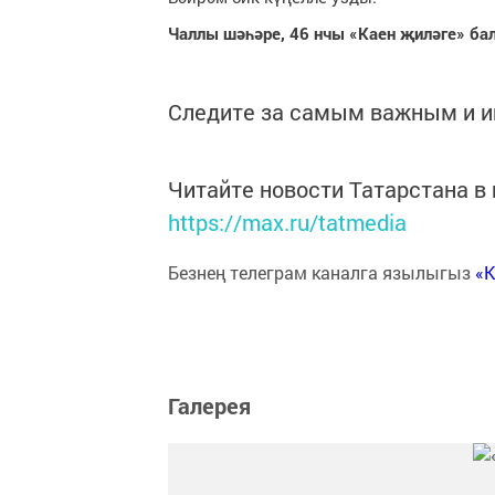
Чаллы шәһәре, 46 нчы «Каен җиләге» бал
Следите за самым важным и 
Читайте новости Татарстана 
https://max.ru/tatmedia
Безнең телеграм каналга язылыгыз
«
Галерея