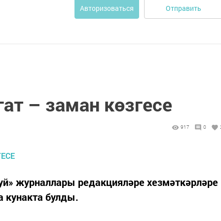
Отправить
Авторизоваться
ат – заман көзгесе
917
0
туй» журналлары редакцияләре хезмәткәрләре
 кунакта булды.