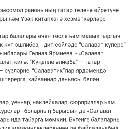
Комсомол районының татар теленә өйрәтүче
ары һәм Үзәк китапханә хезмәткәрләре
атар балалары өчен төсле һәм мавыктыргыч
к күп эшлибез, - дип сөйләде “Салават күпере”
нбасары Гөлназ Ярмиева. - «Салават
ләп килә: “Күңелле әлифба” – татар
 – сүзләрне, “Салаватик”лар ярдәмендә
штерергә, хайваннар дөньясы белән
р, уеннар, наклейкалар, сюрпризлар һәм
урслар - боларның барысын да «Салават
рында табарга мөмкин. Бүгенге балаларны
диа мөмкинлекләреннән дә файдаланабыз.