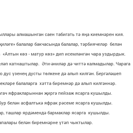
сыллары алмашынган саен табигать тә яңа киемнәрен кия.
җиләге» балалар бакчасында балалар, тәрбиячеләр белән
а «Алтын көз - матур көз» дип исемләнгән чара уздырдык.
еләп катнаштылар. Әти-әниләр дә читтә калмадылар. Чарага
ю дус үзенең дусты төлкене дә алып килгән. Бергәләшеп
екләре балаларга хәтта биремнәр дә алып килгәннәр.
 агач яфракларыннан җиргә пейзаж ясарга кушылды.
бур белән асфалтькә яфрак рәсеме ясарга кушылды.
лар, ташлар ярдәмендә бармаклар ясарга кушылды.
е апалары белән биремнәрне үтәп чыктылар.