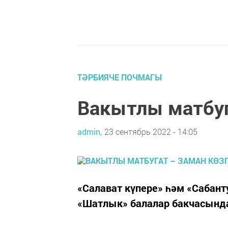
ТӘРБИЯЧЕ ПОЧМАГЫ
Вакытлы матбуг
admin,
23 сентябрь 2022 - 14:05
«Салават күпере» һәм «Сабан
«Шатлык» балалар бакчасында