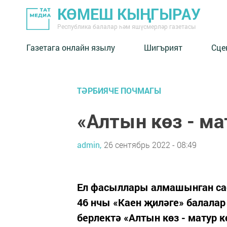
КӨМЕШ КЫҢГЫРАУ
Республика балалар һәм яшүсмерләр газетасы
Газетага онлайн язылу
Шигърият
Сце
ТӘРБИЯЧЕ ПОЧМАГЫ
«Алтын көз - ма
admin,
26 сентябрь 2022 - 08:49
Ел фасыллары алмашынган сае
46 нчы «Каен җиләге» балалар
берлектә «Алтын көз - матур к