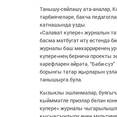
Танышу-сөйләшү ата-аналар, 
тәрбиячеләре, бакча педагогл
катнашында узды.
«Салават күпере» журналын т
басма матбугат итү өстендә би
журналы баш мөхәрриренең уры
күпере»нең берничә проекты эш
хәрефләрен өйрәтә, “Бәби-сүз”
борынгы татар җырларын үзлә
танышырга була.
Кызыклы эшләнмәләр, буягычла
кыйммәтле призлар белән конк
купере» журналы чыгарылышла
кысыксындыру өчен мультиме