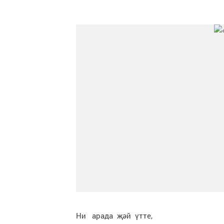
Ни арада җәй үтте,