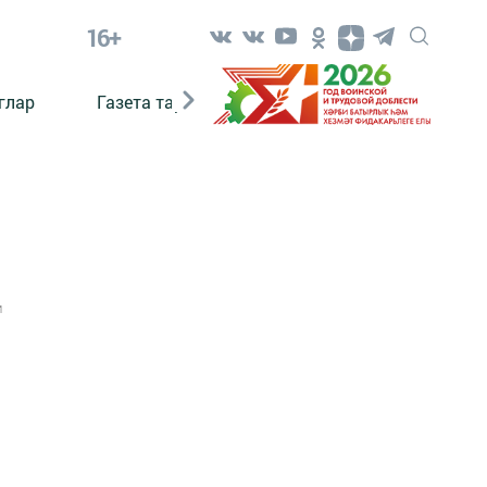
16+
глар
Газета тарихы
Әкият
Әкият язаб
1