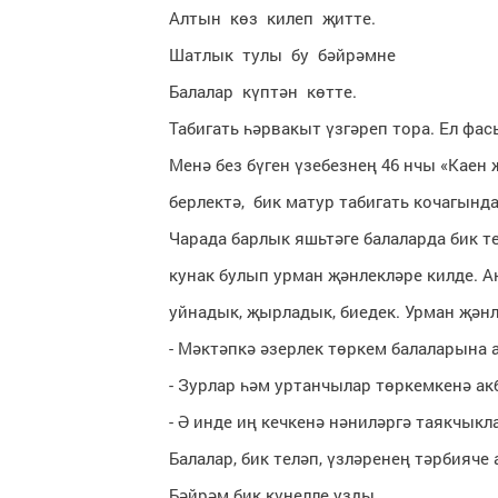
Алтын көз килеп җитте.
Шатлык тулы бу бәйрәмне
Балалар күптән көтте.
Табигать һәрвакыт үзгәреп тора. Ел фа
Менә без бүген үзебезнең 46 нчы «Каен 
берлектә, бик матур табигать кочагынд
Чарада барлык яшьтәге балаларда бик т
кунак булып урман җәнлекләре килде. А
уйнадык, җырладык, биедек. Урман җәнл
- Мәктәпкә әзерлек төркем балаларына
- Зурлар һәм уртанчылар төркемкенә ак
- Ә инде иң кечкенә нәниләргә таякчык
Балалар, бик теләп, үзләренең тәрбияч
Бәйрәм бик күңелле узды.