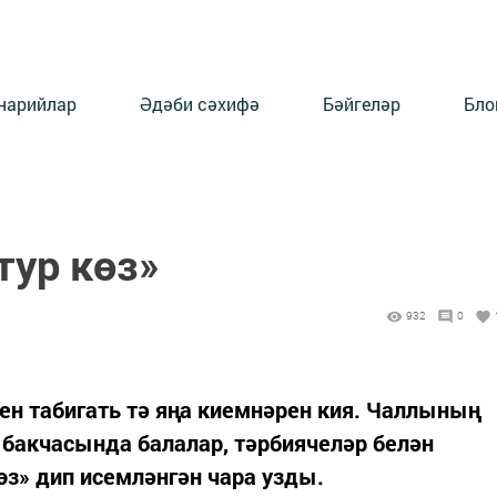
нарийлар
Әдәби сәхифә
Бәйгеләр
Бло
тур көз»
932
0
н табигать тә яңа киемнәрен кия. Чаллының
 бакчасында балалар, тәрбиячеләр белән
өз» дип исемләнгән чара узды.