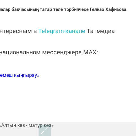
алар бакчасының татар теле тәрбиячесе Гөлназ Хафизова.
интересным в
Telegram-канале
Татмедиа
в национальном мессенджере MАХ:
Көмеш кыңгырау»