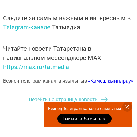
Следите за самым важным и интересным в
Telegram-канале
Татмедиа
Читайте новости Татарстана в
национальном мессенджере MАХ:
https://max.ru/tatmedia
Безнең телеграм каналга язылыгыз
«Көмеш кыңгырау»
Перейти на страницу новости
Безнең Телеграм-каналга язылыгыз
Төймәгә басыгыз!