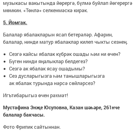
музыкасы вакытында йөрергә, бүлмә буйлап йөгерергә
мөмкин. «Төнлә» селкенмәскә кирәк.
5. Йомгак.
Балалар ябалакларын ясап бетерәләр. Афәрин,
балалар, нинди матур ябалаклар килеп чыкты сезнең.
Сезгә кайсы ябалак күбрәк ошады һәм ни өчен?
Бүген нинди яңалыклар белдегез?
Сезгә ак ябалак ясау ошадымы?
Сез дусларыгызга һәм танышларыгызга
ак ябалак турында нәрсә сөйләрсез?
Игътибарыгыз өчен рәхмәт!
Мустафина Энҗе Юсуповна, Казан шәһәре, 261нче
балалар бакчасы.
Фото Фрипик сайтыннан.