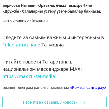
Борисова Наталья Юрьевна, Әлмәт шәһәре 4нче
«Дружба» балаларны үстерү үзәге-балалар бакчасы.
Фото Фрипик сайтыннан.
Следите за самым важным и интересным в
Telegram-канале
Татмедиа
Читайте новости Татарстана в
национальном мессенджере MАХ:
https://max.ru/tatmedia
Безнең телеграм каналга язылыгыз
«Көмеш кыңгырау»
Перейти на страницу новости