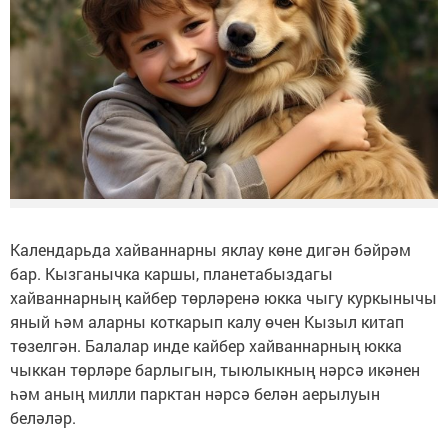
Календарьда хайваннарны яклау көне дигән бәйрәм
бар. Кызганычка каршы, планетабыздагы
хайваннарның кайбер төрләренә юкка чыгу куркынычы
яный һәм аларны коткарып калу өчен Кызыл китап
төзелгән. Балалар инде кайбер хайваннарның юкка
чыккан төрләре барлыгын, тыюлыкның нәрсә икәнен
һәм аның милли парктан нәрсә белән аерылуын
беләләр.