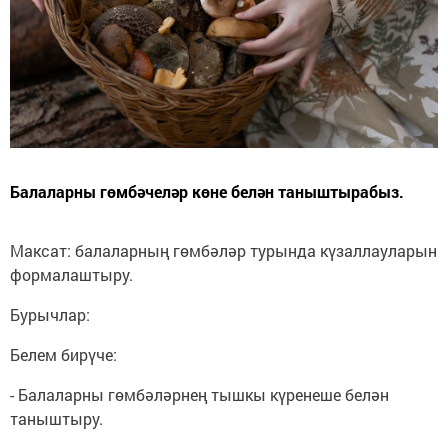
Балаларны гөмбәчеләр көне белән таныштырабыз.
Максат: балаларның гөмбәләр турында күзаллауларын
формалаштыру.
Бурычлар:
Белем бирүче:
- Балаларны гөмбәләрнең тышкы күренеше белән
таныштыру.