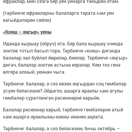
яфраклар, мин сезгә бер уен уйнарга тәкъдим итәм.
(тәрбияче яфракларны балаларга тарата һәм уен
кагыйдәләрен сөйли)
«Кояш – яңгыр» уены
Идәндә кыршау (обруч) ята. Бер бала кыршау эчендә
зонтик тотып басып тора. Тәрбияче «кояш» дигәндә
балалар зал буйлап йөриләр, бииләр. Тәрбияче «яңгыр»
дигәч, балалар зонтик астына керәләр. Кем тиз генә
өлгерә алмый, уеннан чыга.
Тәрбияче: балалар, ә сез көзен яңгырдан соң гөмбәләр
үсүен беләсезме? Әйдәгез, ашарга яраклы һәм агулы
гөмбәләр сурәтләнгән рәсемнәрне карыйк.
Балалар рәсемнәр карый, тәрбияче гөмбәләрне атый
һәм ашарга яраклымы-юкмы икәнен аңлата.
Тәрбияче: балалар, ә сез беләсезме, 6нчы октябрь –