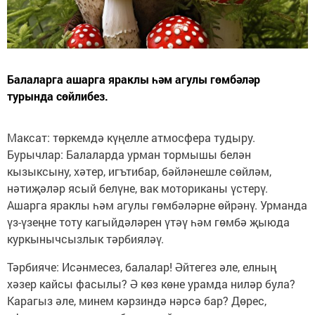
Балаларга ашарга яраклы һәм агулы гөмбәләр
турында сөйлибез.
Максат: төркемдә күңелле атмосфера тудыру.
Бурычлар: Балаларда урман тормышы белән
кызыксыну, хәтер, игътибар, бәйләнешле сөйләм,
нәтиҗәләр ясый белүне, вак моториканы үстерү.
Ашарга яраклы һәм агулы гөмбәләрне өйрәнү. Урманда
үз-үзеңне тоту кагыйдәләрен үтәү һәм гөмбә җыюда
куркынычсызлык тәрбияләү.
Тәрбияче: Исәнмесез, балалар! Әйтегез әле, елның
хәзер кайсы фасылы? Ә көз көне урамда ниләр була?
Карагыз әле, минем кәрзиндә нәрсә бар? Дөрес,