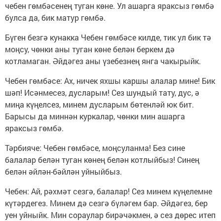
чебен гөмбәсенең туган көне. Ул ашарга яраксыз гөмбә
булса да, бик матур гөмбә.
Бүген безгә кунакка Чебен гөмбәсе килде, тик ул бик тә
моңсу, чөнки аны туган көне белән беркем дә
котламаган. Әйдәгез аны үзебезнең янга чакырыйк.
Чебен гөмбәсе: Ах, ничек яхшы каршы алалар мине! Бик
шәп! Исәнмесез, дусларым! Сез шундый тату, дус, ә
миңа күңелсез, минем дусларым бөтенләй юк бит.
Барысы да миннән куркалар, чөнки мин ашарга
яраксыз гөмбә.
Тәрбияче: Чебен гөмбәсе, моңсуланма! Без сине
балалар белән туган көнең белән котлыйбыз! Синең
белән әйлән-бәйлән уйныйбыз.
Чебен: Ай, рәхмәт сезгә, балалар! Сез минем күңелемне
күтәрдегез. Минем дә сезгә бүләгем бар. Әйдәгез, бер
уен уйныйк. Мин сораулар бирәчәкмен, ә сез дөрес итеп