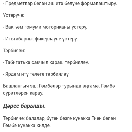
- Предметлар белән эш итә белүне формалаштыру.
Үстерүче:
- Вак һәм гомуми моториканы үстерү.
- Игътибарны, фикерләүне үстерү.
Тәрбияви:
- Табигатькә сакчыл караш тәрбияләү.
- Ярдәм итү теләге тәрбияләү.
Башлангыч эш: Гөмбәләр турында әңгәмә. Гөмбә
сурәтләрен карау.
Дәрес барышы.
Тәрбияче: балалар, бүген безгә кунакка Тиен белән
Гөмбә кунакка килде.