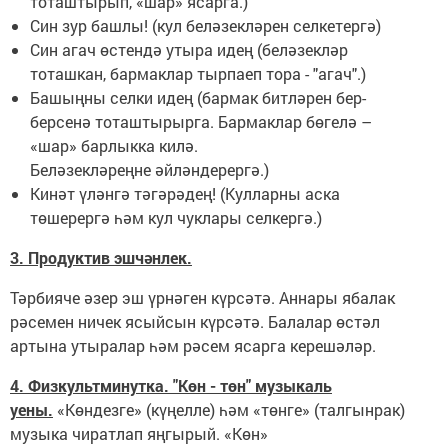
тоташтырып, «шар» ясарга.)
Син зур башлы! (кул беләзекләрен селкетергә)
Син агач өстендә утыра идең (беләзекләр
тоташкан, бармаклар тырпаеп тора - "агач".)
Башыңны селки идең (бармак битләрен бер-
берсенә тоташтырырга. Бармаклар бөгелә –
«шар» барлыкка килә.
Беләзекләреңне әйләндерергә.)
Кинәт үләнгә тәгәрәдең! (Кулларны аска
төшерергә һәм кул чуклары селкергә.)
3. Продуктив эшчәнлек.
Тәрбияче әзер эш үрнәген күрсәтә. Аннары ябалак
рәсемен ничек ясыйсын күрсәтә. Балалар өстәл
артына утыралар һәм рәсем ясарга керешәләр.
4. Физкультминутка. "Көн - төн" музыкаль
уены.
«Көндезге» (күңелле) һәм «төнге» (талгынрак)
музыка чиратлап яңгырый. «Көн»