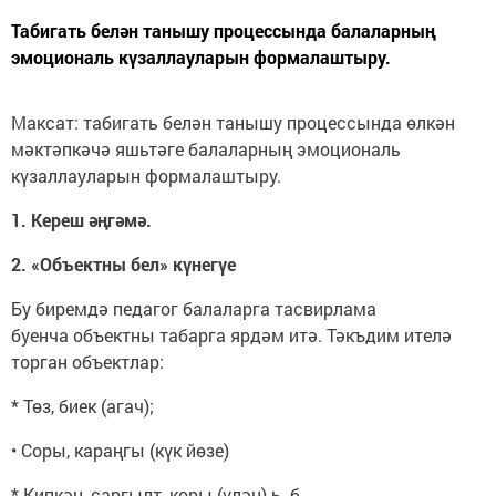
Табигать белән танышу процессында балаларның
эмоциональ күзаллауларын формалаштыру.
Максат: табигать белән танышу процессында өлкән
мәктәпкәчә яшьтәге балаларның эмоциональ
күзаллауларын формалаштыру.
1. Кереш әңгәмә.
2. «Объектны бел» күнегүе
Бу биремдә педагог балаларга тасвирлама
буенча объектны табарга ярдәм итә. Тәкъдим ителә
торган объектлар:
* Төз, биек (агач);
• Соры, караңгы (күк йөзе)
* Кипкән, саргылт, коры (үлән) һ. б.