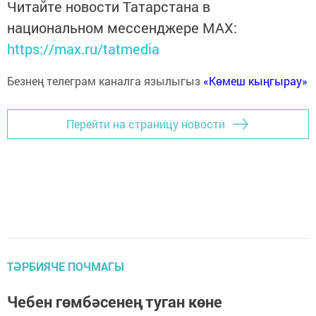
Читайте новости Татарстана в
национальном мессенджере MАХ:
https://max.ru/tatmedia
Безнең телеграм каналга язылыгыз
«Көмеш кыңгырау»
Перейти на страницу новости
ТӘРБИЯЧЕ ПОЧМАГЫ
Чебен гөмбәсенең туган көне