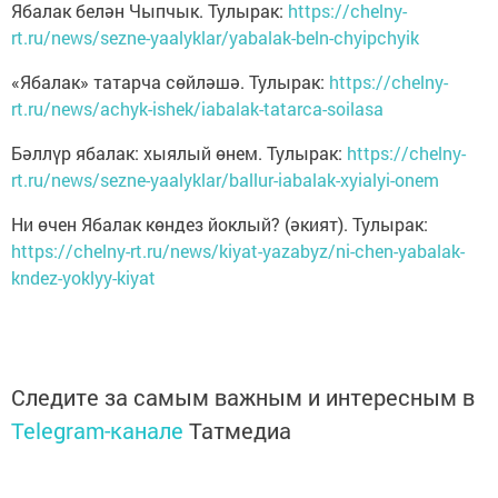
Ябалак белән Чыпчык. Тулырак:
https://chelny-
rt.ru/news/sezne-yaalyklar/yabalak-beln-chyipchyik
«Ябалак» татарча сөйләшә. Тулырак:
https://chelny-
rt.ru/news/achyk-ishek/iabalak-tatarca-soilasa
Бәллүр ябалак: хыялый өнем. Тулырак:
https://chelny-
rt.ru/news/sezne-yaalyklar/ballur-iabalak-xyialyi-onem
Ни өчен Ябалак көндез йоклый? (әкият). Тулырак:
https://chelny-rt.ru/news/kiyat-yazabyz/ni-chen-yabalak-
kndez-yoklyy-kiyat
Следите за самым важным и интересным в
Telegram-канале
Татмедиа