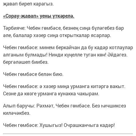
җавап биреп карагыз.
«Сорау-җавап» уены үткәрелә.
Тәрбияче: Чебен гөмбәсе, безнең сиңа бүләгебез бар
әле, балалар хәзер сиңа открыткалар ясарлар.
Чебен гөмбәсе: минем беркайчан да бу кадәр котлаулар
алганым булмады! Нинди күңелле туган көн! Әйдәгез.
бергәләшеп биибез.
Чебен гөмбәсе белән бию.
Чебен гөмбәсе: ә хәзер миңа урманга китәргә вакыт.
Сезне дә көзге урманга кунакка чакырам.
Алып баручы: Рәхмәт, Чебен гөмбәсе. Без һичшиксез
киләчәкбез.
Чебен гөмбәсе: Хушыгыз! Очрашканчыга кадәр!