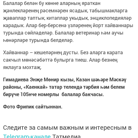
Балалар белән бу көнне аларның яраткан
җәнлекләренең рәсемнәрен ясадык, табышмакларга
җаваплар таптык, китаплар укыдык, энциклопедияләр
карадык. Алар бер-берсенә үзләренең йорт хайваннары
турында сөйләделәр. Балалар ветеринар һәм аучы
һөнәрләре турында белделәр.
Хайваннар – кешеләрнең дусты. Без аларга карата
сакчыл мөнәсәбәттә булырга тиеш. Алар безнең
яклауга мохтаҗ.
Гимадиева Энҗе Мөнир кызы, Казан шәһәре Мәскәү
районы, «Каенкай» татар телендә тәрбия һәм белем
бирүче 105нче номерлы балалар бакчасы.
Фото Фрипик сайтыннан.
Следите за самым важным и интересным в
Telegram-канале
Татмедиа