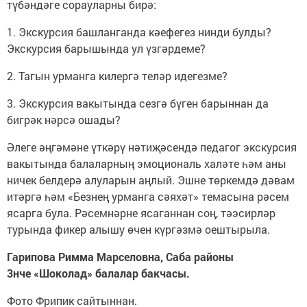
түбәндәге сорауларны бирә:
1. Экскурсия башланганда кәефегез нинди булды?
Экскурсия барышында ул үзгәрдеме?
2. Тагын урманга килергә теләр идегезме?
3. Экскурсия вакытында сезгә бүген барыннан да
бигрәк нәрсә ошады?
Әлеге әңгәмәне үткәрү нәтиҗәсендә педагог экскурсия
вакытында балаларның эмоциональ халәте һәм аны
ничек белдерә алуларын аңлый. Эшне төркемдә дәвам
итәргә һәм «Безнең урманга сәяхәт» темасына рәсем
ясарга була. Рәсемнәрне ясаганнан соң, тәэсирләр
турында фикер алышу өчен күргәзмә оештырыла.
Гарипова Римма Марселовна, Саба районы
3нче «Шоколад» балалар бакчасы.
Фото Фрипик сайтыннан.