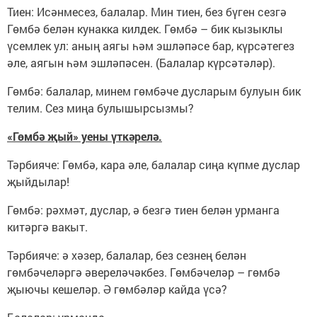
Тиен: Исәнмесез, балалар. Мин тиен, без бүген сезгә
Гөмбә белән кунакка килдек. Гөмбә – бик кызыклы
үсемлек ул: аның аягы һәм эшләпәсе бар, күрсәтегез
әле, аягын һәм эшләпәсен. (Балалар күрсәтәләр).
Гөмбә: балалар, минем гөмбәче дусларым булуын бик
телим. Сез миңа булышырсызмы?
«Гөмбә җый» уены үткәрелә.
Тәрбияче: Гөмбә, кара әле, балалар сиңа күпме дуслар
җыйдылар!
Гөмбә: рәхмәт, дуслар, ә безгә тиен белән урманга
китәргә вакыт.
Тәрбияче: ә хәзер, балалар, без сезнең белән
гөмбәчеләргә әвереләчәкбез. Гөмбәчеләр – гөмбә
җыючы кешеләр. Ә гөмбәләр кайда үсә?