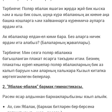
Тәрбияче: Поляр ябалак яшәгән җирдә җәй бик кыска
һәм ә кыш бик озын, шуңа күрә ябалакның ак киеме аңа
башка кошларга һәм хайваннарга күренмичә ауларга
ярдәм итә.
Ак ябалаклар елдан-ел кими бара. Без аларга ничек
ярдәм итә алабыз? (Балаларның җаваплары).
Тәрбияче: Мин сезгә поляр ябалакка
багышланган плакат ясарга тәкъдим итәм. Безнең
плакатны күреп кешеләр поляр ябалакларның бик аз
калып баруын һәм аларның халыкара Кызыл китапка
кертелгәнлеген белерләр.
2. "Ябалак-ябалак" бармак гимнастикасы.
Рәсем ясар алдыннан бармакларыбызны язып алыйк.
Ах, син Ябалак, (бармак битләрен бер-берсенә