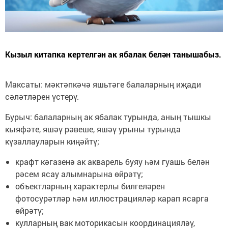
Кызыл китапка кертелгән ак ябалак белән танышабыз.
Максаты: мәктәпкәчә яшьтәге балаларның иҗади
сәләтләрен үстерү.
Бурыч: балаларның ак ябалак турында, аның тышкы
кыяфәте, яшәү рәвеше, яшәү урыны турында
күзаллауларын киңәйтү;
крафт кәгазенә ак акварель буяу һәм гуашь белән
рәсем ясау алымнарына өйрәтү;
объектларның характерлы билгеләрен
фотосурәтләр һәм иллюстрацияләр карап ясарга
өйрәтү;
кулларның вак моторикасын координацияләү,