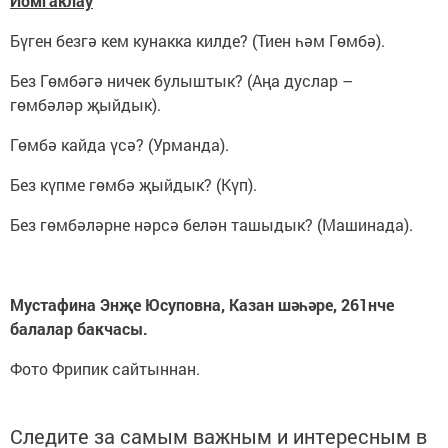
Йомгаклау
Бүген безгә кем кунакка килде? (Тиен һәм Гөмбә).
Без Гөмбәгә ничек булыштык? (Аңа дуслар –
гөмбәләр җыйдык).
Гөмбә кайда үсә? (Урманда).
Без күпме гөмбә җыйдык? (Күп).
Без гөмбәләрне нәрсә белән ташыдык? (Машинада).
Мустафина Энҗе Юсуповна, Казан шәһәре, 261нче
балалар бакчасы.
Фото Фрипик сайтыннан.
Следите за самым важным и интересным в