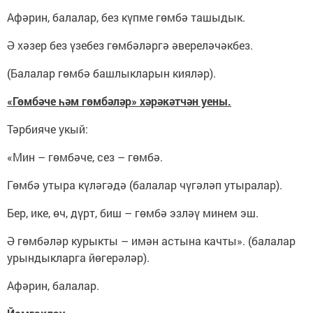
Афәрин, балалар, без күпме гөмбә ташыдык.
Ә хәзер без үзебез гөмбәләргә әвереләчәкбез.
(Балалар гөмбә башлыкларын кияләр).
«Гөмбәче һәм гөмбәләр» хәрәкәтчән уены.
Тәрбияче укый:
«Мин – гөмбәче, сез – гөмбә.
Гөмбә утыра күләгәдә (балалар чүгәләп утыралар).
Бер, ике, өч, дүрт, биш – гөмбә эзләү минем эш.
Ә гөмбәләр курыкты – имән астына качты». (балалар
урындыкларга йөгерәләр).
Афәрин, балалар.