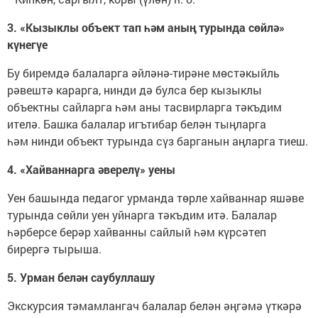
3. «Кызыклы объект тап һәм аның турында сөйлә»
күнегүе
Бу биремдә балаларга әйләнә-тирәне мөстәкыйль
рәвештә карарга, нинди дә булса бер кызыклы
объектны сайларга һәм аны тасвирларга тәкъдим
ителә. Башка балалар игътибар белән тыңларга
һәм нинди объект турында сүз барганын аңларга тиеш.
4. «Хайваннарга әверелү» уены
Уен башында педагог урманда төрле хайваннар яшәве
турында сөйли уен уйнарга тәкъдим итә. Балалар
һәрберсе берәр хайванны сайлый һәм күрсәтеп
бирергә тырыша.
5. Урман белән саубуллашу
Экскурсия тәмамлангач балалар белән әңгәмә үткәрә