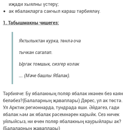
иҗади хыялны үстерү;
ак ябалакларга сакчыл караш тәрбияләү.
1. Табышмакны чишегез:
Яктылыктан курка, төнлә оча
тычкан сагалап.
Ыргак томшык, сизгер колак
…. (Мәче башлы Ябалак).
Тәрбияче: Бу ябалакның поляр ябалак икәнен без каян
беләбез?(Балаларның җаваплары) Дөрес, ул ак төстә.
Ул Арктик регионнарда, тундрада яши. Әйдәгез, гади
ябалак һәм ак ябалак рәсемнәрен карыйк. Сез ничек
уйлыйсыз, ни өчен поляр ябалакның каурыйлары ак?
(Балаларның җаваплары)