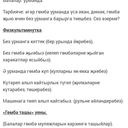
Балалар: урманда.
Тәрбияче: әгәр гөмбә урманда үсә икән, димәк, гөмбә
җыю өчен без урманга барырга тиешбез. Сез әзерме?
Физкультминутка
Без урманга киттек (бер урында йөрибез),
Без гөмбә җыябыз (иелеп гөмбәләрне җыйган
хәрәкәтләр ясыйбыз).
Ә урманда гөмбә күп (кулларны як-якка җәябез)
Күтәреп алып кайтырлык түгел (җилкәләрне
күтәрәбез, төшерәбез).
Машинага төяп алып кайтабыз. (рульне әйләндерәбез).
«Гөмбә ташы» уены.
(Балалар гөмбә муляжларын кәрзингә ташыйлар).