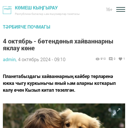
КӨМЕШ КЫҢГЫРАУ
16+
Республика балалар һәм яшүсмерләр газетасы
ТӘРБИЯЧЕ ПОЧМАГЫ
4 октябрь - бөтендөнья хайваннарны
яклау көне
admin,
4 октябрь 2024 - 09:10
910
0
1
Планетабыздагы хайваннарның кайбер төрләренә
юкка чыгу куркынычы яный һәм аларны коткарып
калу өчен Кызыл китап төзелгән.