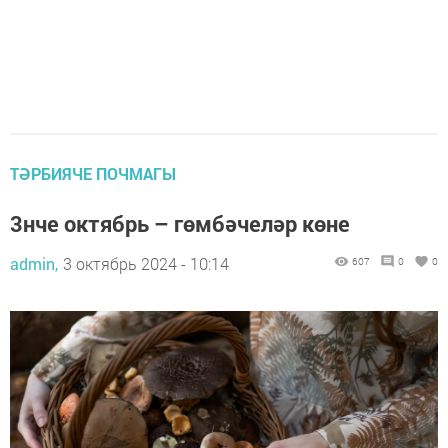
ТӘРБИЯЧЕ ПОЧМАГЫ
3нче октябрь – гөмбәчеләр көне
admin,
3 октябрь 2024 - 10:14
607
0
0