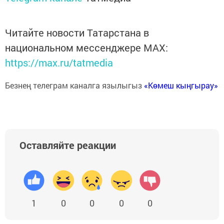
Читайте новости Татарстана в
национальном мессенджере MАХ:
https://max.ru/tatmedia
Безнең телеграм каналга язылыгыз
«Көмеш кыңгырау»
Оставляйте реакции
1
0
0
0
0