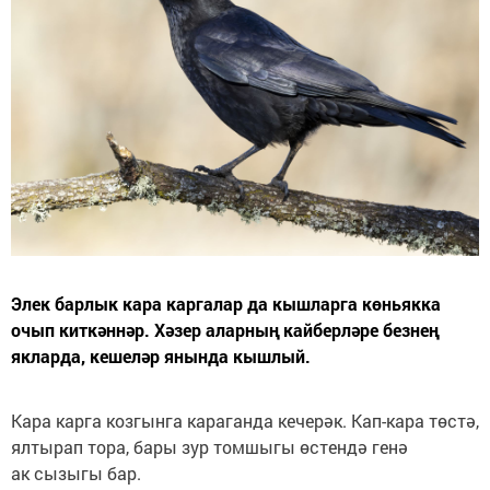
Элек барлык кара каргалар да кышларга көньякка
очып киткәннәр. Хәзер аларның кайберләре безнең
якларда, кешеләр янында кышлый.
Кара карга козгынга караганда кечерәк. Кап-кара төстә,
ялтырап тора, бары зур томшыгы өстендә генә
ак сызыгы бар.