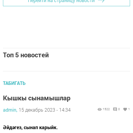
Перейти на страницу новости
Топ 5 новостей
ТАБИГАТЬ
Кышкы сынамышлар
admin,
15 декабрь 2023 - 14:34
1522
0
1
Әйдәгез, сынап карыйк.