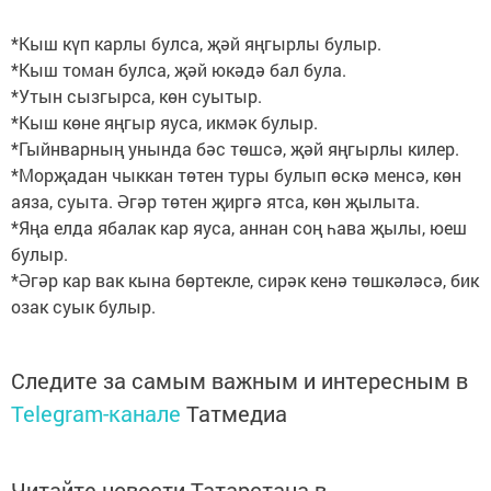
*Кыш күп карлы булса, җәй яңгырлы булыр.
*Кыш томан булса, җәй юкәдә бал була.
*Утын сызгырса, көн суытыр.
*Кыш көне яңгыр яуса, икмәк булыр.
*Гыйнварның унында бәс төшсә, җәй яңгырлы килер.
*Морҗадан чыккан төтен туры булып өскә менсә, көн
аяза, суыта. Әгәр төтен җиргә ятса, көн җылыта.
*Яңа елда ябалак кар яуса, аннан соң һава җылы, юеш
булыр.
*Әгәр кар вак кына бөртекле, сирәк кенә төшкәләсә, бик
озак суык булыр.
Следите за самым важным и интересным в
Telegram-канале
Татмедиа
Читайте новости Татарстана в