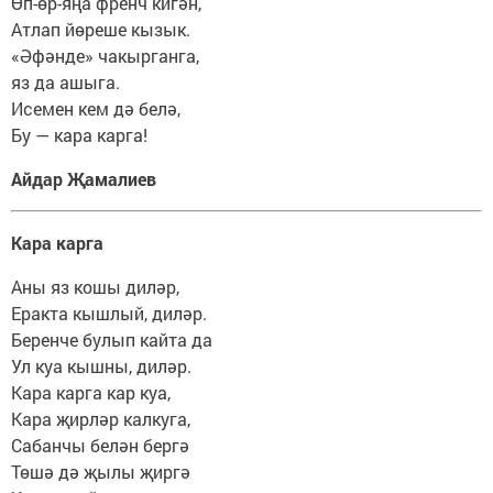
Өп-өр-яңа френч кигән,
Атлап йөреше кызык.
«Әфәнде» чакырганга,
яз да ашыга.
Исемен кем дә белә,
Бу — кара карга!
Айдар Җамалиев
Кара карга
Аны яз кошы диләр,
Еракта кышлый, диләр.
Беренче булып кайта да
Ул куа кышны, диләр.
Кара карга кар куа,
Кара җирләр калкуга,
Сабанчы белән бергә
Төшә дә җылы җиргә