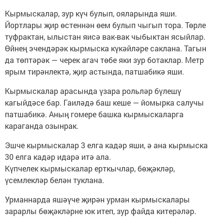
Кырмыскалар, зур күч булып, ояларында яши.
Йортлары җир өстеннән өем булып чыгып тора. Төрле
туфрактан, ылыстан яисә вак-вак чыбыктан ясыйлар.
Өйнең эчендәрәк кырмыска күкәйләре саклана. Тагын
да төптәрәк — черек агач төбе яки зур ботаклар. Метр
ярым тирәнлектә, җир астында, патшабикә яши.
Кырмыскалар арасында үзара рольләр бүлешү
кагыйдәсе бар. Гаиләдә баш кеше — йомырка салучы
патшабикә. Аның гомере башка кырмыскаларга
караганда озынрак.
Эшче кырмыскалар 3 елга кадәр яши, ә ана кырмыска
30 елга кадәр идарә итә ала.
Күпчелек кырмыскалар ерткычлар, бөҗәкләр,
үсемлекләр белән туклана.
Урманнарда яшәүче җирән урман кырмыскалары
зарарлы бөҗәкләрне юк итеп, зур файда китерәләр.