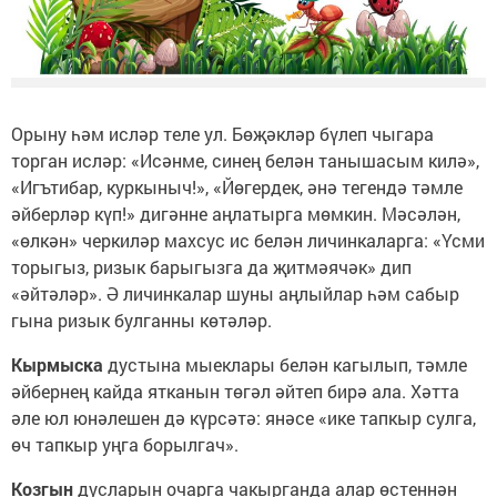
Орыну һәм исләр теле ул. Бөҗәкләр бүлеп чыгара
торган исләр: «Исәнме, синең белән танышасым килә»,
«Игътибар, куркыныч!», «Йөгердек, әнә тегендә тәмле
әйберләр күп!» дигәнне аңлатырга мөмкин. Мәсәлән,
«өлкән» черкиләр махсус ис белән личинкаларга: «Үсми
торыгыз, ризык барыгызга да җитмәячәк» дип
«әйтәләр». Ә личинкалар шуны аңлыйлар һәм сабыр
гына ризык булганны көтәләр.
Кырмыска
дустына мыеклары белән кагылып, тәмле
әйбернең кайда ятканын төгәл әйтеп бирә ала. Хәтта
әле юл юнәлешен дә күрсәтә: янәсе «ике тапкыр сулга,
өч тапкыр уңга борылгач».
Козгын
дусларын очарга чакырганда алар өстеннән