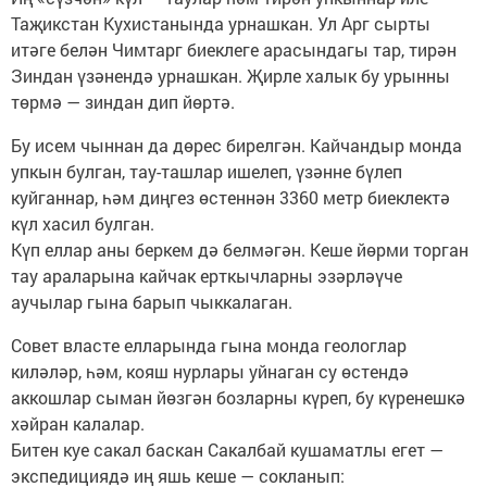
Таҗикстан Кухистанында урнашкан. Ул Арг сырты
итәге белән Чимтарг биеклеге арасындагы тар, тирән
Зиндан үзәнендә урнашкан. Җирле халык бу урынны
төрмә — зиндан дип йөртә.
Бу исем чыннан да дөрес бирелгән. Кайчандыр монда
упкын булган, тау-ташлар ишелеп, үзәнне бүлеп
куйганнар, һәм диңгез өстеннән 3360 метр биеклектә
күл хасил булган.
Күп еллар аны беркем дә белмәгән. Кеше йөрми торган
тау араларына кайчак ерткычларны эзәрләүче
аучылар гына барып чыккалаган.
Совет власте елларында гына монда геологлар
киләләр, һәм, кояш нурлары уйнаган су өстендә
аккошлар сыман йөзгән бозларны күреп, бу күренешкә
хәйран калалар.
Битен куе сакал баскан Сакалбай кушаматлы егет —
экспедициядә иң яшь кеше — сокланып: