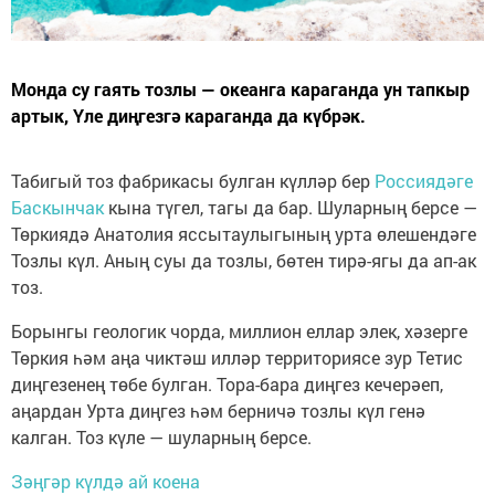
Монда су гаять тозлы — океанга караганда ун тапкыр
артык, Үле диңгезгә караганда да күбрәк.
Табигый тоз фабрикасы булган күлләр бер
Россиядәге
Баскынчак
кына түгел, тагы да бар. Шуларның берсе —
Төркиядә Анатолия яссытаулыгының урта өлешендәге
Тозлы күл. Аның суы да тозлы, бөтен тирә-ягы да ап-ак
тоз.
Борынгы геологик чорда, миллион еллар элек, хәзерге
Төркия һәм аңа чиктәш илләр территориясе зур Тетис
диңгезенең төбе булган. Тора-бара диңгез кечерәеп,
аңардан Урта диңгез һәм берничә тозлы күл генә
калган. Тоз күле — шуларның берсе.
Зәңгәр күлдә ай коена