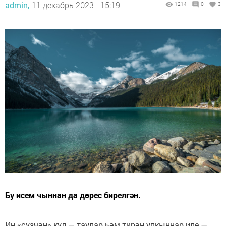
admin,
11 декабрь 2023 - 15:19
1214
0
3
Бу исем чыннан да дөрес бирелгән.
Иң «сүзчән» күл — таулар һәм тирән упкыннар иле —