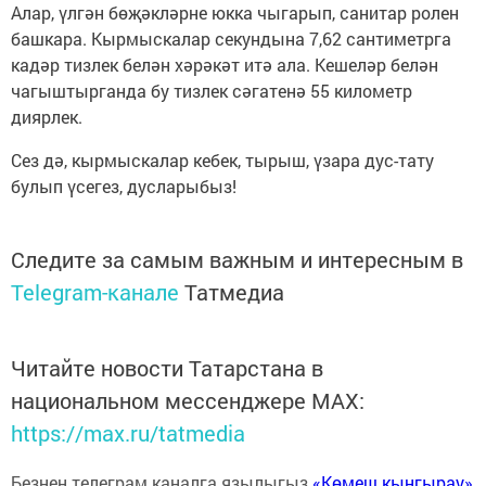
Алар, үлгән бөҗәкләрне юкка чыгарып, санитар ролен
башкара. Кырмыскалар секундына 7,62 сантиметрга
кадәр тизлек белән хәрәкәт итә ала. Кешеләр белән
чагыштырганда бу тизлек сәгатенә 55 километр
диярлек.
Сез дә, кырмыскалар кебек, тырыш, үзара дус-тату
булып үсегез, дусларыбыз!
Следите за самым важным и интересным в
Telegram-канале
Татмедиа
Читайте новости Татарстана в
национальном мессенджере MАХ:
https://max.ru/tatmedia
Безнең телеграм каналга язылыгыз
«Көмеш кыңгырау»