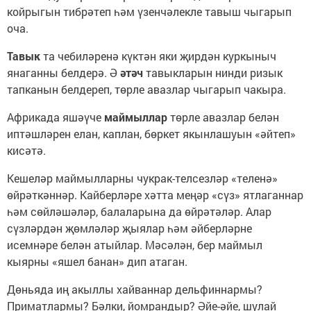
койрыгын тибрәтеп һәм үзенчәлекле тавыш чыгарып
оча.
Тавык
та чебиләренә күктән яки җирдән куркыныч
янаганны белдерә. Ә
әтәч
тавыкларын нинди ризык
тапканын белдереп, төрле авазлар чыгарып чакыра.
Африкада яшәүче
маймыллар
төрле авазлар белән
иптәшләрен елан, каплан, бөркет якынлашуын «әйтеп»
кисәтә.
Кешеләр маймылларны чукрак-телсезләр «теленә»
өйрәткәннәр. Кайберләре хәтта меңәр «сүз» ятлаганнар
һәм сөйләшәләр, балаларына да өйрәтәләр. Алар
сүзләрдән җөмләләр җыялар һәм әйберләрне
исемнәре белән атыйлар. Мәсәлән, бер маймыл
кыярны «яшел банан» дип атаган.
Дөньяда иң акыллы хайваннар дельфиннармы?
Приматлармы? Бәлки, йомрандыр? Әйе-әйе, шулай