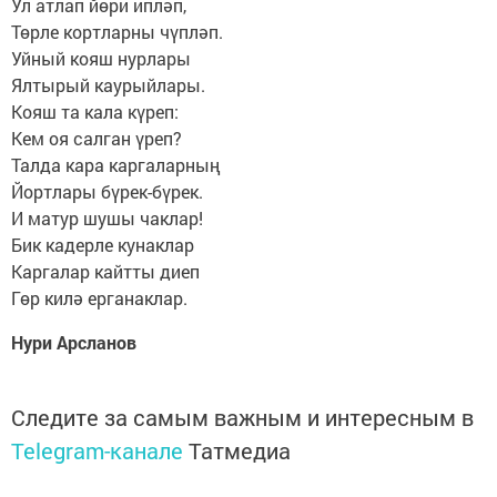
Ул атлап йөри ипләп,
Төрле кортларны чүпләп.
Уйный кояш нурлары
Ялтырый каурыйлары.
Кояш та кала күреп:
Кем оя салган үреп?
Талда кара каргаларның
Йортлары бүрек-бүрек.
И матур шушы чаклар!
Бик кадерле кунаклар
Каргалар кайтты диеп
Гөр килә ерганаклар.
Нури Арсланов
Следите за самым важным и интересным в
Telegram-канале
Татмедиа