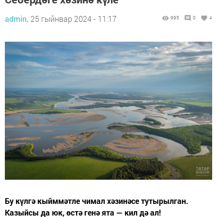
admin,
25 гыйнвар 2024 - 11:17
995
0
4
Бу күлгә кыйммәтле чимал хәзинәсе тутырылган.
Казыйсы да юк, өстә генә ята — кил дә ал!