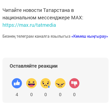
Читайте новости Татарстана в
национальном мессенджере MАХ:
https://max.ru/tatmedia
Безнең телеграм каналга язылыгыз
«Көмеш кыңгырау»
Оставляйте реакции
4
0
0
0
0