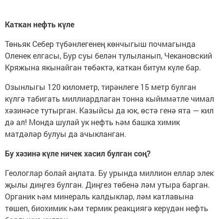
Каткан нефть күле
Төньяк Себер түбәнлегенең көнчыгыш почмагында
Оленек елгасы, Бур суы белән тулыланып, Чекановский
Кряжына якынайган төбәктә, каткан битум күле бар.
Озынлыгы 120 километр, тирәнлеге 15 метр булган
күлгә табигать миллиардлаган тонна кыйммәтле чимал
хәзинәсе тутырган. Казыйсы да юк, өстә генә ята — кил
дә ал! Монда шулай ук нефть һәм башка химик
матдәләр булуы да ачыкланган.
Бу хәзинә күле ничек хасил булган соң?
Геологлар болай аңлата. Бу урында миллион еллар элек
җылы диңгез булган. Диңгез төбенә ләм утыра барган.
Органик һәм минераль калдыклар, ләм катлавына
төшеп, биохимик һәм термик реакциягә керүдән нефть