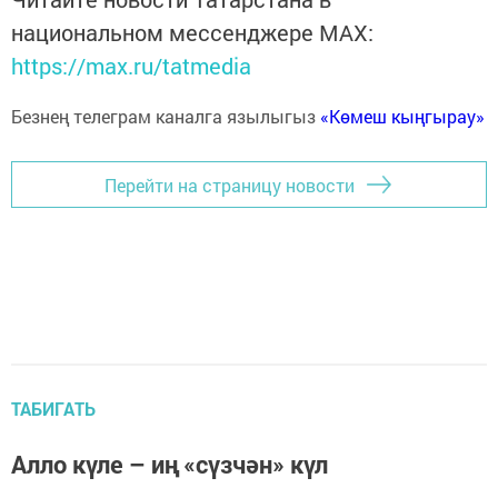
национальном мессенджере MАХ:
https://max.ru/tatmedia
Безнең телеграм каналга язылыгыз
«Көмеш кыңгырау»
Перейти на страницу новости
ТАБИГАТЬ
Алло күле – иң «сүзчән» күл