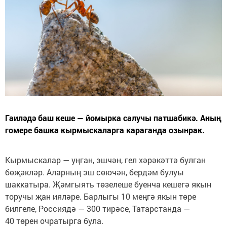
Гаиләдә баш кеше — йомырка салучы патшабикә. Аның
гомере башка кырмыскаларга караганда озынрак.
Кырмыскалар — уңган, эшчән, гел хәрәкәттә булган
бөҗәкләр. Аларның эш сөючән, бердәм булуы
шаккатыра. Җәмгыять төзелеше буенча кешегә якын
торучы җан ияләре. Барлыгы 10 меңгә якын төре
билгеле, Россиядә — 300 тирәсе, Татарстанда —
40 төрен очратырга була.