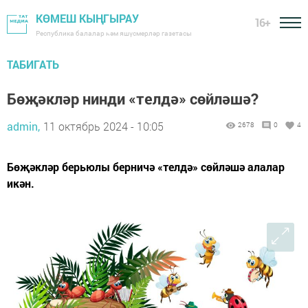
КӨМЕШ КЫҢГЫРАУ
16+
Республика балалар һәм яшүсмерләр газетасы
ТАБИГАТЬ
Бөҗәкләр нинди «телдә» сөйләшә?
admin,
11 октябрь 2024 - 10:05
2678
0
4
Бөҗәкләр берьюлы берничә «телдә» сөйләшә алалар
икән.