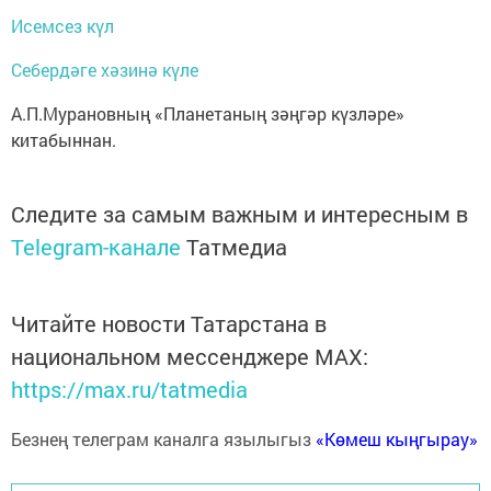
Исемсез күл
Себердәге хәзинә күле
А.П.Мурановның «Планетаның зәңгәр күзләре»
китабыннан.
Следите за самым важным и интересным в
Telegram-канале
Татмедиа
Читайте новости Татарстана в
национальном мессенджере MАХ:
https://max.ru/tatmedia
Безнең телеграм каналга язылыгыз
«Көмеш кыңгырау»