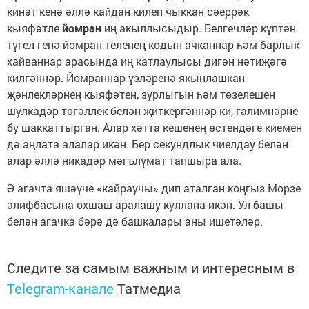
кинәт кенә әллә кайдан килеп чыккан сәеррәк
кыяфәтле
йомран
иң акыллысыдыр. Белгечләр күптән
түгел генә йомран теленең кодын ачканнар һәм барлык
хайваннар арасында иң катлаулысы дигән нәтиҗәгә
килгәннәр. Йомраннар үзләренә якынлашкан
җәнлекләрнең кыяфәтен, зурлыгын һәм төзелешен
шулкадәр төгәллек белән җиткергәннәр ки, галимнәрне
бу шаккаттырган. Алар хәтта кешенең өстендәге киемен
дә аңлата алалар икән. Бер секундлык чиелдау белән
алар әллә никадәр мәгълүмат тапшыра ала.
Ә агачта яшәүче «кайраучы» дип аталган коңгыз Морзе
әлифбасына охшаш аралашу куллана икән. Ул башы
белән агачка бәрә дә башкалары аны ишетәләр.
Следите за самым важным и интересным в
Telegram-канале
Татмедиа