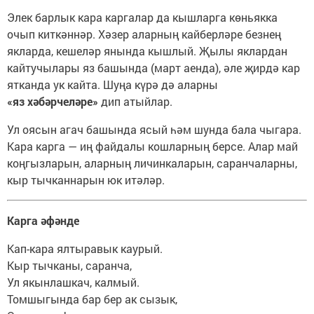
Элек барлык кара каргалар да кышларга көньякка
очып киткәннәр. Хәзер аларның кайберләре безнең
якларда, кешеләр янында кышлый. Җылы яклардан
кайтучылары яз башында (март аенда), әле җирдә кар
ятканда ук кайта. Шуңа күрә дә аларны
«яз хәбәрчеләре»
дип атыйлар.
Ул оясын агач башында ясый һәм шунда бала чыгара.
Кара карга — иң файдалы кошларның берсе. Алар май
коңгызларын, аларның личинкаларын, саранчаларны,
кыр тычканнарын юк итәләр.
Карга әфәнде
Кап-кара ялтыравык каурый.
Кыр тычканы, саранча,
Ул якынлашкач, калмый.
Томшыгында бар бер ак сызык,