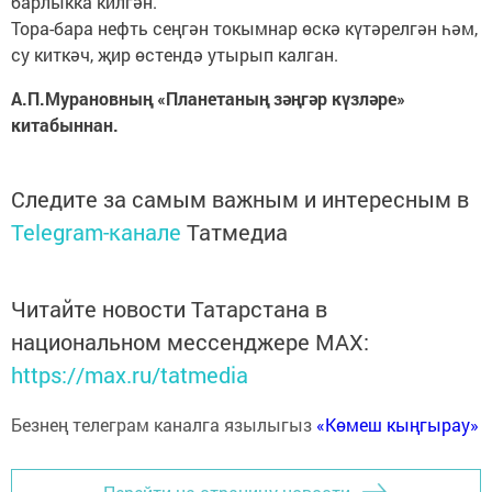
барлыкка килгән.
Тора-бара нефть сеңгән токымнар өскә күтәрелгән һәм,
су киткәч, җир өстендә утырып калган.
А.П.Мурановның «Планетаның зәңгәр күзләре»
китабыннан.
Следите за самым важным и интересным в
Telegram-канале
Татмедиа
Читайте новости Татарстана в
национальном мессенджере MАХ:
https://max.ru/tatmedia
Безнең телеграм каналга язылыгыз
«Көмеш кыңгырау»