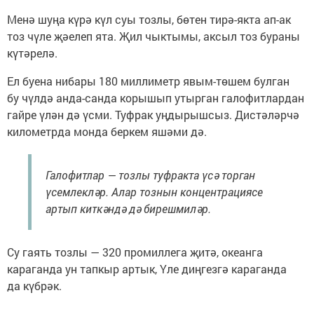
Менә шуңа күрә күл суы тозлы, бөтен тирә-якта ап-ак
тоз чүле җәелеп ята. Җил чыктымы, аксыл тоз бураны
күтәрелә.
Ел буена нибары 180 миллиметр явым-төшем булган
бу чүлдә анда-санда корышып утырган галофитлардан
гайре үлән дә үсми. Туфрак уңдырышсыз. Дистәләрчә
километрда монда беркем яшәми дә.
Галофитлар — тозлы туфракта үсә торган
үсемлекләр. Алар тознын концентрациясе
артып киткәндә дә бирешмиләр.
Су гаять тозлы — 320 промиллега җитә, океанга
караганда ун тапкыр артык, Үле диңгезгә караганда
да күбрәк.