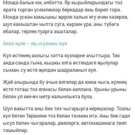
Монда балык юк, әлбәттә. Яр кырыйларындагы тоз
ярата торган үсемлекләр беркадәр ямь биреп тора.
Монда үскән камышны җирле халык ягу өчен хәзерли,
шул камыштан чыпта суга, кәрзин үрә, аны түбәгә
ябалар, терлек-туарга ашаталар.
Алло күле – иң «сүзчән» күл
Күл өстенең аклыгы хәтта күзләрне ачыттыра. Тик
анда-санда гына, кышкы елга өстендәге җылулар
сыман, су өсте җилдән шадраланып куя.
Җәй ахырында бу ачык өлгеләр дә юкка чыга, күлнең
өсте тоташ тоз япмасы белән каплана. Урыны-урыны
белән ул ике-өч метр калынлыкта була.
Шул вакытта аны бик тиз чыгарырга керешәләр. Тозлы
күл бөтен Төркияне тоз белән тәэмин итә. Аны бик гади
ысул белән чыгаралар, дөяләргә, автомашинага төяп
ташыйлар.