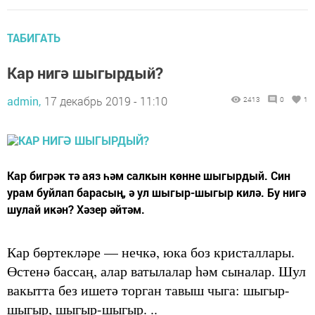
ТАБИГАТЬ
Кар нигә шыгырдый?
admin,
17 декабрь 2019 - 11:10
2413
0
1
Кар бигрәк тә аяз һәм салкын көнне шыгырдый. Син
урам буйлап барасың, ә ул шыгыр-шыгыр килә. Бу нигә
шулай икән? Хәзер әйтәм.
Кар бөртекләре — нечкә, юка боз кристаллары.
Өстенә бассаң, алар ватылалар һәм сыналар. Шул
вакытта без ишетә торган тавыш чыга: шыгыр-
шыгыр, шыгыр-шы­гыр. ..