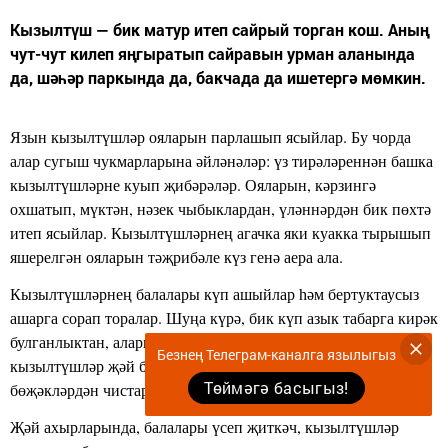
Кызылтүш — бик матур итеп сайрый торган кош. Аның
чут-чут килеп яңгыратып сайравын урман аланында
да, шәһәр паркында да, бакчада да ишетергә мөмкин.
Язын кызылтүшләр ояларын парлашып ясыйлар. Бу чорда
алар сугыш чукмарларына әйләнәләр: үз тирәләреннән башка
кызылтүшләрне куып җибәрәләр. Ояларын, кәрзингә
охшатып, мүктән, нәзек чыбыклардан, үләннәрдән бик пөхтә
итеп ясыйлар. Кызылтүшләрнең агачка яки куакка тырышып
яшерелгән ояларын тәҗрибәле күз генә аера ала.
Кызылтүшләрнең балалары күп ашыйлар һәм бертук­таусыз
ашарга сорап торалар. Шуңа күрә, бик күп азык та­барга кирәк
булганлыктан, аларга җәй көне мәшәкать арта. Тырыш
Безнең Телеграм-каналга язылыгыз
кызылтүшләр җәй буе урманнарны, бакчаларны корт­кыч
Төймәгә басыгыз!
бөҗәкләрдән чистарталар.
Җәй ахырларында, балалары үсеп җиткәч, кызылтүшләр