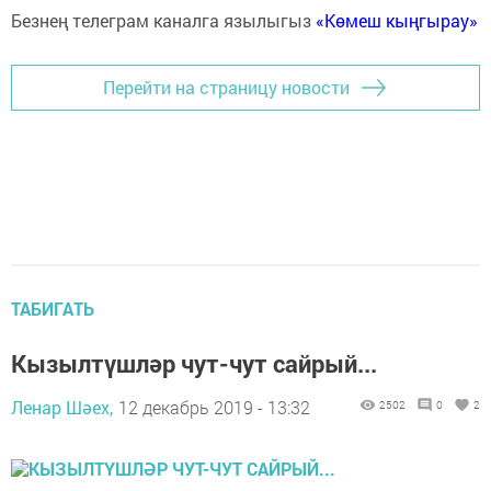
Безнең телеграм каналга язылыгыз
«Көмеш кыңгырау»
Перейти на страницу новости
ТАБИГАТЬ
Кызылтүшләр чут-чут сайрый...
Ленар Шәех,
12 декабрь 2019 - 13:32
2502
0
2