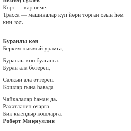
Көрт — кар өеме.
Трасса — машиналар күп йөри торган озын һәм
киң юл.
Буранлы көн
Беркем чыкмый урамга,
Буранлы көн булганга.
Буран ала бөтереп,
Салкын ала өттереп.
Кошлар гына һавада
Чайкалалар һаман да.
Рәхәтләнеп очарга
Бик кыендыр кошларга.
Роберт Миңнуллин