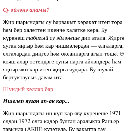
Су әйләнә аламы?
Җир шарындагы су һәрвакыт хәрәкәт итеп тора
һәм бер халәттән икенче халәткә керә. Бу
күренеш
табигый су әйләнеше
дип атала. Җиргә
яуган яңгыр һәм кар чиш­мәләрдән — елгаларга,
елгалардан диңгез һәм океаннарга агып төшә. Ә
кояш алар өстендәге суны парга әйләндерә һәм
яңгыр яки кар итеп җиргә яудыра. Бу шулай
бертук­таусыз дәвам итә.
Шундый хәлләр бар
Ишелеп яуган ап-ак кар...
Җир шарындагы иң күп кар яву күренеше 1971
елдан 1972 елга кадәр булган аралыкта Раньер
тавында (АКШ) күзәтелә. Бу вакытта тау