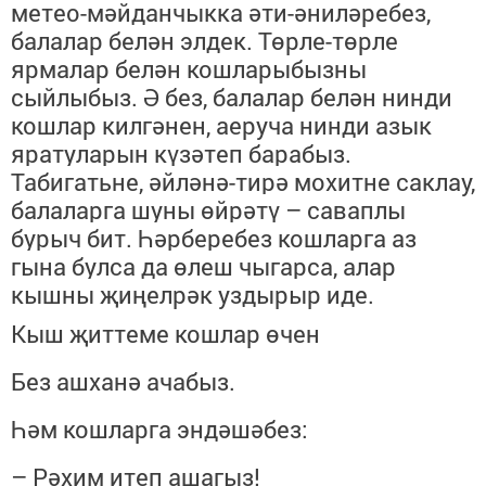
метео-мәйданчыкка әти-әниләребез,
балалар белән элдек. Төрле-төрле
ярмалар белән кошларыбызны
сыйлыбыз. Ә без, балалар белән нинди
кошлар килгәнен, аеруча нинди азык
яратуларын күзәтеп барабыз.
Табигатьне, әйләнә-тирә мохитне саклау,
балаларга шуны өйрәтү – саваплы
бурыч бит. Һәрберебез кошларга аз
гына булса да өлеш чыгарса, алар
кышны җиңелрәк уздырыр иде.
Кыш җиттеме кошлар өчен
Без ашханә ачабыз.
Һәм кошларга эндәшәбез:
– Рәхим итеп ашагыз!