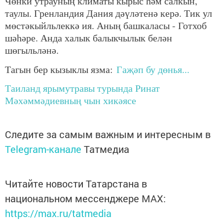
Чөнки утрауның климаты кырыс һәм салкын,
таулы. Гренландия Дания дәүләтенә керә. Тик ул
мөстәкыйльлеккә ия. Аның башкаласы - Готхоб
шәһәре. Анда халык балыкчылык белән
шөгыльләнә.
Тагын бер кызыклы язма:
Гаҗәп бу дөнья...
Таиланд ярымутравы турында Ринат
Мәхәммәдиевның чын хикәясе
Следите за самым важным и интересным в
Telegram-канале
Татмедиа
Читайте новости Татарстана в
национальном мессенджере MАХ:
https://max.ru/tatmedia