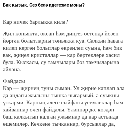
Бик кызык. Сез белә идегезме моны?
Кар ничек барлыкка килә?
Җил көньякта, океан һәм диңгез өстендә йөзеп
йөргән болытларны төньякка куа. Салкын һавага
килеп кергән болытлар әкренләп суына, һәм бик
вак, җиңел кристаллар — кар бөртекләре хасил
була. Кыскасы, су тамчылары боз тамчыларына
әйләнә.
Файдасы
Кар — җирнең туны сыман. Ул җирне каплап ала
да андагы җылыны тышка чыгармый, ә суыкны
үткәрми. Карның әлеге сыйфаты үсемлекләр һәм
хайваннар өчен файдалы. Үләннәр дә, көздән
баш калкытып калган уҗымнар да кар астында
өшемиләр. Кечкенә тычканнар, бурсыклар да,