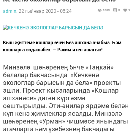
admin,
22 гыйнвар 2020 - 08:24
1880
0
3
Кыш җиттеме кошлар өчен Без ашханә ачабыз. Һәм
кошларга эндәшәбез: – Рәхим итеп ашагыз!
Минзәлә шәһәренең 5нче «Таңкай»
балалар бакчасында «Кечкенә
экологлар барысын да белә» проекты
эшли. Проект кысаларында «Кошлар
ашханәсе» дигән күргәзмә
оештырылды. Әти-әниләр ярдәме белән
күп кенә җимлекләр ясалды. Минзәлә
шәһәренең «Урман» чишмәсе янындагы
агачларга һәм үзебезнең бакчадагы