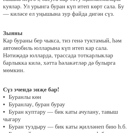
куялар. Ул урынга буран күп итеп көрт сала. Бу
— киләсе ел уңышына зур файда дигән сүз.
Зыяны
Кар бураны бер чыкса, тиз генә туктамый, һәм
автомобиль юлларына күп итеп кар сала.
Нәтиҗәдә юлларда, трассада тоткарлыклар
барлыкка килә, хәтта һәлакәтләр дә булырга
мөмкин.
Сүз эчендә энҗе бар!
• Буранлы көн
• Буранлау, буран бурау
• Буран куптару — бик каты ачулану, тавыш
чыгару
• Буран туздыру — бик каты җилләнеп бию һ.б.