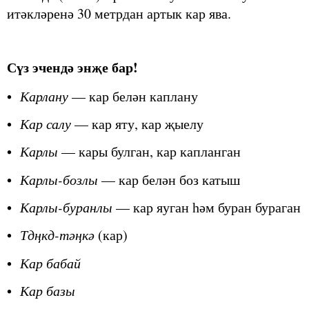
итәкләренә 30 метрдан артык кар ява.
Сүз эчендә энҗе бар!
•
Карлану
— кар белән каплану
•
Кар салу
— кар яту, кар җыелу
•
Карлы
— кары булган, кар капланган
•
Карлы-бозлы
— кар белән боз катыш
•
Карлы-буранлы
— кар яуган һәм буран бураган
•
Тдңкд-тәңкә
(кар)
•
Кар бабай
•
Кар базы