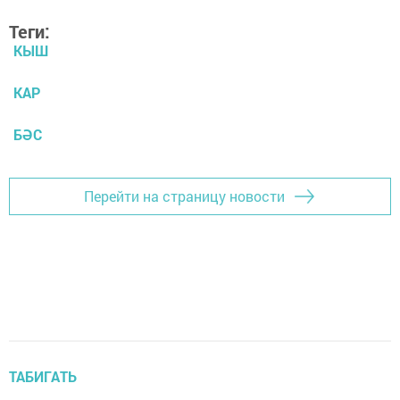
Теги:
КЫШ
КАР
БӘС
Перейти на страницу новости
ТАБИГАТЬ