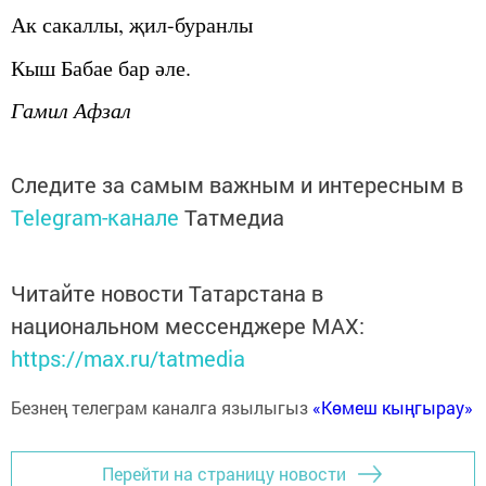
Ак
сакаллы
,
җил
-
буранлы
Кыш
Бабае
бар
әле
.
Гамил
Афзал
Следите за самым важным и интересным в
Telegram-канале
Татмедиа
Читайте новости Татарстана в
национальном мессенджере MАХ:
https://max.ru/tatmedia
Безнең телеграм каналга язылыгыз
«Көмеш кыңгырау»
Перейти на страницу новости