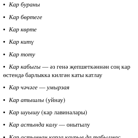
•
Кар бураны
•
Кар бөртеге
•
Кар көрте
•
Кар китү
•
Кар тоту
•
Кар кабыгы
— әз генә җепшеткәннән соң кар
өстендә барлыкка килгән каты катлау
•
Кар чәчәге
—
умырзая
•
Кар атышлы
(уйнау)
•
Кар шуышу
(кар лавиналары)
•
Кар астында калу
— онытылу
•
Кар астыннан карга каурые да табылмас