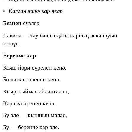
•
Калган эшкә кар явар
Безнең
сүзлек
Лавина — тау башындагы карның аска шуып
төшүе.
Беренче кар
Кояш йөри сүрелеп кенә,
Болытка төренеп кенә.
Кыяр
-
кыймас
әйләнгәләп
,
Кар
ява
иренеп
кенә
.
Бу әле — кышның малае,
Бу — беренче кар әле.