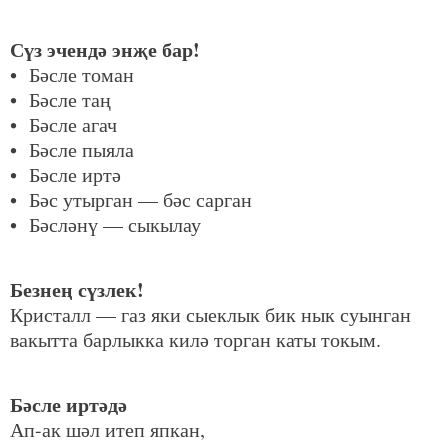
Сүз эчендә энҗе бар!
• Бәсле томан
• Бәсле таң
• Бәсле агач
• Бәсле пыяла
• Бәсле иртә
• Бәс утырган — бәс сарган
• Бәсләнү — сыкылау
Безнең сүзлек!
Кристалл — газ яки сыеклык бик нык суынган
вакытта барлыкка килә торган каты токым.
Бәсле иртәдә
Ап-ак шәл итеп япкан,