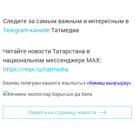
Следите за самым важным и интересным в
Telegram-канале
Татмедиа
Читайте новости Татарстана в
национальном мессенджере MАХ:
https://max.ru/tatmedia
Безнең телеграм каналга язылыгыз
«Көмеш кыңгырау»
Перейти на страницу новости