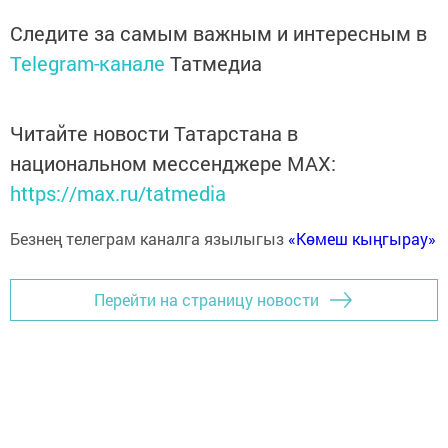
Следите за самым важным и интересным в
Telegram-канале
Татмедиа
Читайте новости Татарстана в
национальном мессенджере MАХ:
https://max.ru/tatmedia
Безнең телеграм каналга язылыгыз
«Көмеш кыңгырау»
Перейти на страницу новости