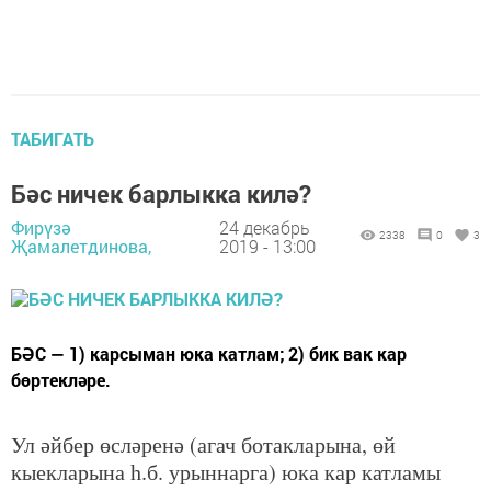
ТАБИГАТЬ
Бәс ничек барлыкка килә?
Фирүзә
24 декабрь
2338
0
3
Җамалетдинова,
2019 - 13:00
БӘС — 1) карсыман юка катлам; 2) бик вак кар
бөртекләре.
Ул әйбер өсләренә (агач ботакларына, өй
кыекларына һ.б. урыннарга) юка кар катламы