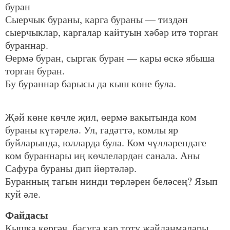
буран
Сыерчык бураны, карга бураны — тиздән
сыерчыклар, каргалар кайтуын хәбәр итә торган
бураннар.
Өермә буран, сыргак буран — кары өскә ябыша
торган буран.
Бу бураннар барысы да кыш көне була.
Җәй көне көчле җил, өермә вакытында ком
бураны күтәрелә. Ул, гадәттә, комлы яр
буйларында, юлларда була. Ком чүлләрендәге
ком бураннары иң көчлеләрдән санала. Аны
Сафура бураны дип йөртәләр.
Буранның тагын нинди төрләрен беләсең? Язып
куй әле.
Файдасы
Кышка кергәч, басуга кар тоту җайланмалары