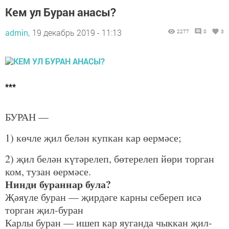
Кем ул Буран анасы?
admin,
19 декабрь 2019 - 11:13
2277
0
3
***
БУРАН —
1) көчле җил белән купкан кар өермәсе;
2) җил белән күтәрелеп, бөтерелеп йөри торган
ком, тузан өермәсе.
Нинди бураннар була?
Җәяүле буран — җирдәге карны себереп исә
торган җил-буран
Карлы буран — ишеп кар яуганда чыккан җил-