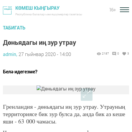
КӨМЕШ КЫҢГЫРАУ
16+
Республика балалар һәм яшүсмерләр газетасы
ТАБИГАТЬ
Дөньядагы иң зур утрау
admin,
27 гыйнвар 2020 - 14:00
2187
0
3
Белә идегезме?
Гренландия - дөньядагы иң зур утрау. Утрауның
территориясе бик зур булса да, анда бик аз кеше
яши - 63 000 чамасы.