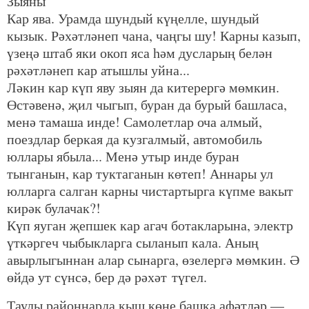
Зыяны
Кар ява. Урамда шундый күңелле, шундый
кызык. Рәхәтләнеп чана, чаңгы шу! Карны казып,
үзеңә штаб яки окоп яса һәм дусларың белән
рәхәтләнеп кар атышлы уйна...
Ләкин кар күп яву зыян да китерергә мөмкин.
Өстәвенә, җил чыгып, буран да бурый башласа,
менә тамаша инде! Самолетлар оча алмый,
поездлар беркая да кузгалмый, автомобиль
юллары ябыла... Менә утыр инде буран
тынганын, кар туктаганын көтеп! Аннары ул
юлларга салган карны чистартырга күпме вакыт
кирәк булачак?!
Күп яуган җепшек кар агач ботакларына, электр
үткәргеч чыбыкларга сыланып кала. Аның
авырлыгыннан алар сынарга, өзелергә мөмкин. Ә
өйдә ут сүнсә, бер дә рәхәт түгел.
Таулы районнарда кыш көне башка афәтләр —