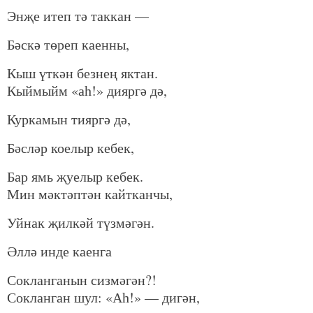
Энҗе итеп тә таккан —
Бәскә төреп каенны,
Кыш үткән безнең яктан.
Кыймыйм «аһ!» дияргә дә,
Куркамын тияргә дә,
Бәсләр коелыр кебек,
Бар ямь җуелыр кебек.
Мин мәктәптән кайтканчы,
Уйнак җилкәй түзмәгән.
Әллә инде каенга
Сокланганын сизмәгән?!
Сокланган шул: «Аһ!» — дигән,