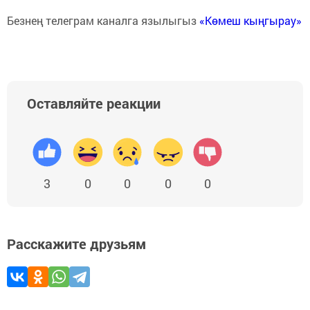
Безнең телеграм каналга язылыгыз
«Көмеш кыңгырау»
Оставляйте реакции
3
0
0
0
0
Расскажите друзьям