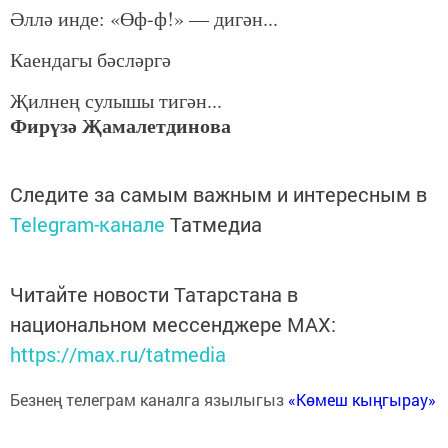
Әллә инде: «Өф-ф!» — дигән...
Каендагы бәсләргә
Җилнең сулышы тигән...
Фирүзә Җамалетдинова
Следите за самым важным и интересным в
Telegram-канале
Татмедиа
Читайте новости Татарстана в
национальном мессенджере MАХ:
https://max.ru/tatmedia
Безнең телеграм каналга язылыгыз
«Көмеш кыңгырау»