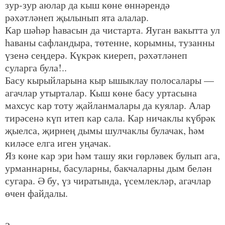
зур-зур аюлар да кыш көне өннәрендә
рәхәтләнеп җылынып ята алалар.
Кар шәһәр һавасын да чистарта. Яуган вакытта ул
һаваны сафландыра, төтенне, корымны, тузанны
үзенә сеңдерә. Күкрәк киереп, рәхәтләнеп
суларга була!..
Басу кырыйларына кыр ышыклау полосалары —
агачлар утырталар. Кыш көне басу уртасына
махсус кар тоту җайланмалары да куялар. Алар
тирәсенә күп итеп кар сала. Кар ничаклы күбрәк
җыелса, җирнең дымы шулчаклы булачак, һәм
киләсе елга иген уңачак.
Яз көне кар эри һәм ташу яки гөрләвек булып ага,
урманнарны, басуларны, бакчаларны дым белән
сугара. Ә бу, үз чиратында, үсемлекләр, агачлар
өчен файдалы.