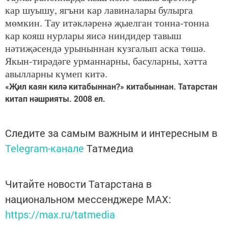
кар шуышу, ягъни кар лавиналары булырга
мөмкин. Тау итәкләренә җыелган тонна-тонна
кар кояш нурлары яисә ниндидер тавыш
нәтиҗәсендә урыныннан кузгалып аска төшә.
Якын-тирәдәге урманнарны, басуларны, хәтта
авылларны күмеп китә.
«Җил каян килә китабыннан?» китабыннан. Татарстан
китап нәшрияты. 2008 ел.
Следите за самым важным и интересным в
Telegram-канале
Татмедиа
Читайте новости Татарстана в
национальном мессенджере MАХ:
https://max.ru/tatmedia