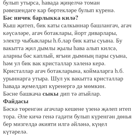
булып утырса, һавада җиңелчә томан
рәвешендәге кар бөртекләре булып күренә.
Бәс ничек барлыкка килә?
Кыш җитеп, бик каты салкыннар башлангач, агач
кәүсәләре, агач ботаклары, йорт диварлары,
электр чыбыклары һ.б.лар бик каты суына. Бу
вакытта җил дымлы җылы һава алып килсә,
аларны бәс каплый, ягъни дымның пары суына,
һәм ул бик вак кристаллар хәленә керә.
Кристаллар агач ботакларына, коймаларга һ.б.
урыннарга утыра. Шул ук вакытта кристаллар
һавада җемелдәп күренергә дә мөмкин.
сыкы
Бәсне башкача
дип тә атыйлар.
Файдасы
Бәскә төренгән агачлар кешене үзенә җәлеп итеп
тора. Әле кичә генә гадәти булып күренгән дөнья
бер мизгелдә әкияти илгә әйләнә, күңел
күтәрелә.