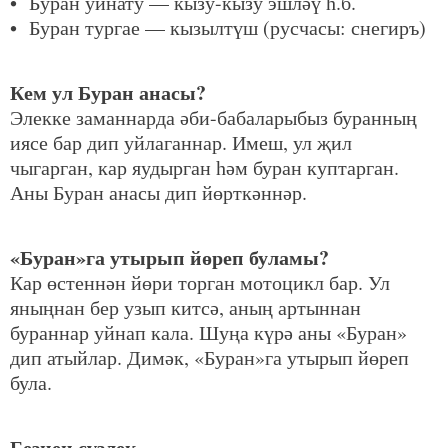
• Буран уйнату — кызу-кызу эшләү һ.б.
• Буран тургае — кызылтүш (русчасы: снегиръ)
Кем ул Буран анасы?
Элекке заманнарда әби-бабаларыбыз буранның
иясе бар дип уйлаганнар. Имеш, ул җил
чыгарган, кар яудырган һәм буран куптарган.
Аны Буран анасы дип йөрткәннәр.
«Буран»га утырып йөреп буламы?
Кар өстеннән йөри торган мотоцикл бар. Ул
яныңнан бер узып китсә, аның артыннан
бураннар уйнап кала. Шуңа күрә аны «Буран»
дип атыйлар. Димәк, «Буран»га утырып йөреп
була.
Безнең сүзлек