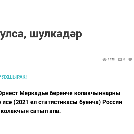
улса, шулкадәр
1458
0
Эр­нест Мер­кадье бе­рен­че ко­лак­чын­нар­ны
р исә (2021 ел ста­тис­ти­ка­сы бу­ен­ча) Рос­сия
 ко­лак­чын са­тып ала.