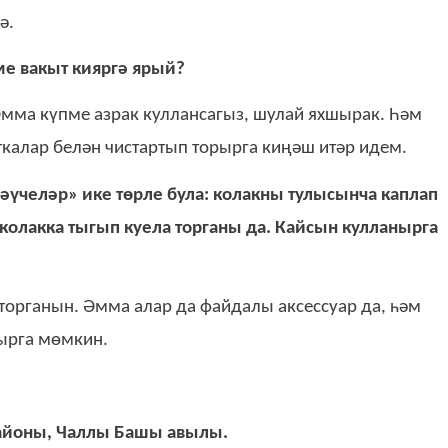
ә.
ме ва­кыт ки­яр­гә ярый?
Әм­ма күп­ме аз­рак кул­лан­са­гыз, шу­лай ях­шы­рак. Һәм
­ка­лар бе­лән чис­тар­тып то­рыр­га ки­ңәш итәр идем.
ләү­че­ләр» ике төр­ле бу­ла: ко­лак­ны ту­лы­сын­ча кап­лап
ко­лак­ка ты­гы­п куела тор­га­ны да. Кай­сын кул­ла­ныр­га
 тор­га­нын. Әм­ма алар да фай­да­лы ак­сес­су­ар да, һәм
ыр­га мөм­кин.
а­йо­ны, Чал­лы Ба­шы авы­лы.