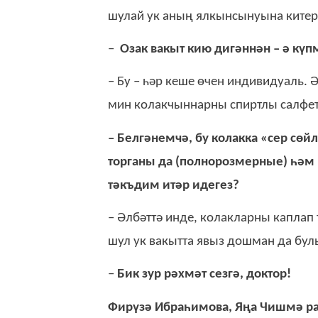
шу­лай ук аның ял­кын­сы­ну­ы­на ки­те­р
–
Озак ва­кыт кию ди­гән­нән – ә күп­
– Бу – һәр ке­ше өчен ин­ди­ви­ду­аль. 
мин ко­лак­чын­нар­ны спирт­лы сал­фет
– Бел­гә­нем­чә, бу ко­лак­ка «сер сөй­
тор­га­ны да (пол­но­роз­мер­ны­е) һәм 
тәкъ­дим итәр иде­гез?
– Әл­бәт­тә ин­де, ко­лак­лар­ны кап­лап
шул ук ва­кыт­та явыз дош­ман да бу­л
–
Бик зур рәх­мәт сез­гә, док­тор!
Фи­рү­зә Иб­ра­һи­мо­ва, Яңа Чиш­мә р