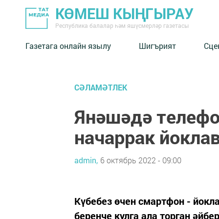
КӨМЕШ КЫҢГЫРАУ
Республика балалар һәм яшүсмерләр газетасы
Газетага онлайн язылу
Шигърият
Сце
СӘЛАМӘТЛЕК
Янәшәдә телефо
начаррак йокла
admin,
6 октябрь 2022 - 09:00
Күбебез өчен смартфон - йокл
беренче кулга ала торган әйбер