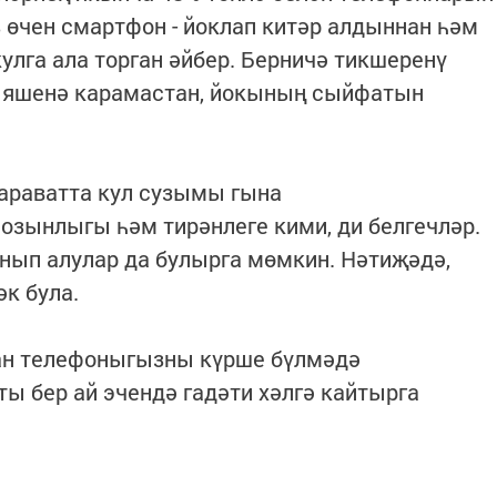
з өчен смартфон - йоклап китәр алдыннан һәм
улга ала торган әйбер. Берничә тикшеренү
ең яшенә карамастан, йокының сыйфатын
караватта кул сузымы гына
озынлыгы һәм тирәнлеге кими, ди белгечләр.
нып алулар да булырга мөмкин. Нәтиҗәдә,
к була.
нан телефоныгызны күрше бүлмәдә
 бер ай эчендә гадәти хәлгә кайтырга