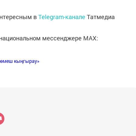
интересным в
Telegram-канале
Татмедиа
в национальном мессенджере MАХ:
Көмеш кыңгырау»