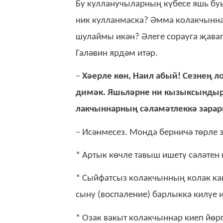
Бу кул­ла­ну­чы­лар­ның кү­бе­се яшь бу­
ник кул­лан­мас­ка? Әм­ма­ ко­лак­чын­н
шу­лай­мы икән? Әле­ге со­рау­га җа­ва
Га­лә­вин яр­дәм итәр.
–
Хә­ер­ле көн, На­ил абый! Сез­нең ло
ди­мәк. Яшь­ләр­не ни кы­зык­сын­дыр­
лак­чын­нар­ның сә­ла­мәт­лек­кә за­р
– Исән­ме­сез. Мон­да бер­ни­чә төрле з
* Ар­тык көч­ле та­выш ише­тү сә­лә­тен 
* Сый­фат­сыз ко­лак­чын­ның ко­лак ка­
сы­ну (вос­па­ле­ни­е) бар­лык­ка ки­лүе 
* Озак ва­кыт ко­лак­чын­нар ки­еп йөр