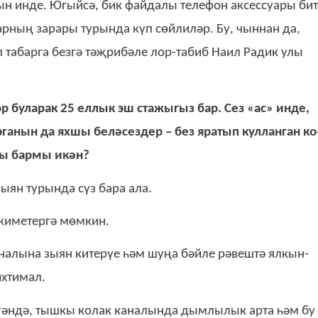
ын ин­де. Югый­сә, бик фай­да­лы те­ле­фон ак­сес­су­а­ры бит
ар­ның за­ра­ры ту­рын­да күп сөй­ли­ләр. Бу, чын­нан да,
п та­бар­га без­гә тәҗрибәле лор-та­би­б На­ил Ра­дик улы
р бу­ла­рак 25 ел­лык эш ста­жы­гыз бар. Сез «ас» ин­де,
га­нын да ях­шы бе­лә­сез­дер – без яра­тып кул­лан­ган ко
а­ры бар­мы икән?
ы­ян ту­рын­да сүз ба­ра ала.
ки­ме­тер­гә мөм­кин.
на­лы­на зы­ян ки­те­рүе һәм шу­ңа бәй­ле рә­веш­тә ял­кын­
их­ти­мал.
­гән­дә, тыш­кы ко­лак ка­на­лын­да дым­лы­лык ар­та һәм бу