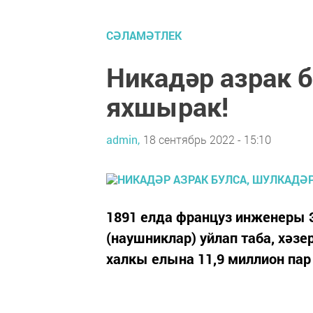
СӘЛАМӘТЛЕК
Никадәр азрак б
яхшырак!
admin,
18 сентябрь 2022 - 15:10
1891 ел­да фран­цуз ин­же­не­ры 
(науш­ник­лар) уй­лап та­ба, хә­зе
хал­кы елы­на 11,9 мил­ли­он пар