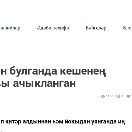
нарийлар
Әдәби сәхифә
Бәйгеләр
Бло
н булганда кешенең
вы ачыкланган
1236
0
ап китәр алдыннан һәм йокыдан уянганда иң
.