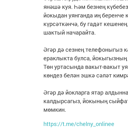
янәшә куя. Һәм безнең күбебе
йокыдан уянганда иң беренче к
күрсәткәнчә, бу гадәт кешен
шактый начарайта.
Әгәр дә сезнең телефоныгыз 
ераклыкта булса, йокыгызның 
Төн уртасында вакыт-вакыт уя
көндез белән эшкә сәләт кимрә
Әгәр дә йокларга ятар алдын
калдырсагыз, йокының сыйфаты
мөмкин.
https://t.me/chelny_onlinee