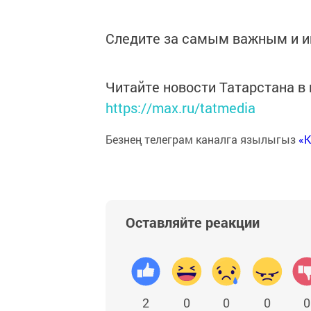
Следите за самым важным и 
Читайте новости Татарстана 
https://max.ru/tatmedia
Безнең телеграм каналга язылыгыз
«
Оставляйте реакции
2
0
0
0
0