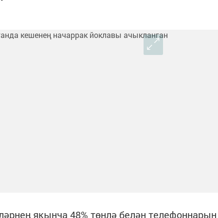
әрнең якынча 48% төнлә белән телефоннарын