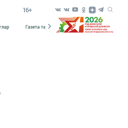
16+
глар
Газета тарихы
Әкият
Әкият язаб
2