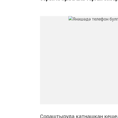
Сораштыруда катнашкан кешел