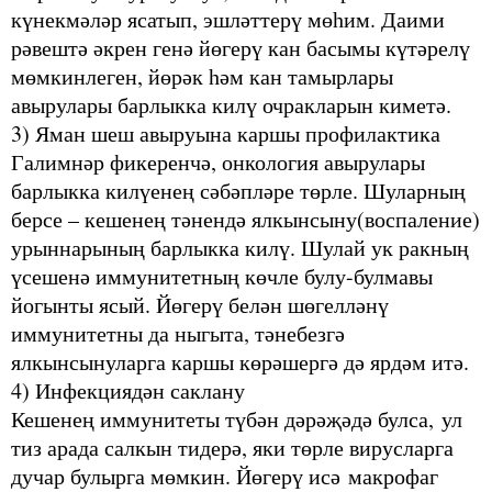
күнекмәләр ясатып, эшләттерү мөһим. Даими
рәвештә әкрен генә йөгерү кан басымы күтәрелү
мөмкинлеген, йөрәк һәм кан тамырлары
авырулары барлыкка килү очракларын киметә.
3) Яман шеш авыруына каршы профилактика
Галимнәр фикеренчә, онкология авырулары
барлыкка килүенең сәбәпләре төрле. Шуларның
берсе – кешенең тәнендә ялкынсыну(воспаление)
урыннарының барлыкка килү. Шулай ук ракның
үсешенә иммунитетның көчле булу-булмавы
йогынты ясый. Йөгерү белән шөгелләнү
иммунитетны да ныгыта, тәнебезгә
ялкынсынуларга каршы көрәшергә дә ярдәм итә.
4) Инфекциядән саклану
Кешенең иммунитеты түбән дәрәҗәдә булса, ул
тиз арада салкын тидерә, яки төрле вирусларга
дучар булырга мөмкин. Йөгерү исә макрофаг