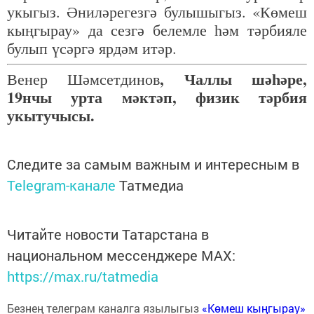
укыгыз. Әниләрегезгә булышыгыз. «Көмеш
кыңгырау» да сезгә белемле һәм тәрбияле
булып үсәргә ярдәм итәр.
, Чаллы шәһәре,
Венер Шәмсетдинов
19нчы урта мәктәп, физик тәрбия
укытучысы.
Следите за самым важным и интересным в
Telegram-канале
Татмедиа
Читайте новости Татарстана в
национальном мессенджере MАХ:
https://max.ru/tatmedia
Безнең телеграм каналга язылыгыз
«Көмеш кыңгырау»