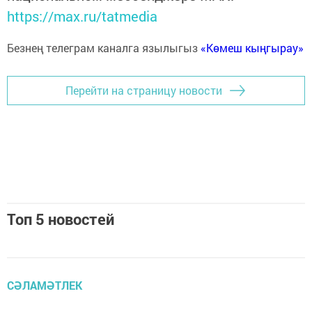
https://max.ru/tatmedia
Безнең телеграм каналга язылыгыз
«Көмеш кыңгырау»
Перейти на страницу новости
Топ 5 новостей
СӘЛАМӘТЛЕК