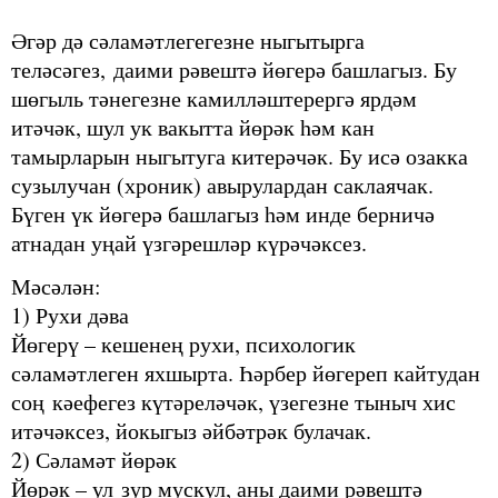
Әгәр дә сәламәтлегегезне ныгытырга
теләсәгез, даими рәвештә йөгерә башлагыз. Бу
шөгыль тәнегезне камилләштерергә ярдәм
итәчәк, шул ук вакытта йөрәк һәм кан
тамырларын ныгытуга китерәчәк. Бу исә озакка
сузылучан (хроник) авырулардан саклаячак.
Бүген үк йөгерә башлагыз һәм инде берничә
атнадан уңай үзгәрешләр күрәчәксез.
Мәсәлән:
1) Рухи дәва
Йөгерү – кешенең рухи, психологик
сәламәтлеген яхшырта. Һәрбер йөгереп кайтудан
соң кәефегез күтәреләчәк, үзегезне тыныч хис
итәчәксез, йокыгыз әйбәтрәк булачак.
2) Сәламәт йөрәк
Йөрәк – ул зур мускул, аны даими рәвештә