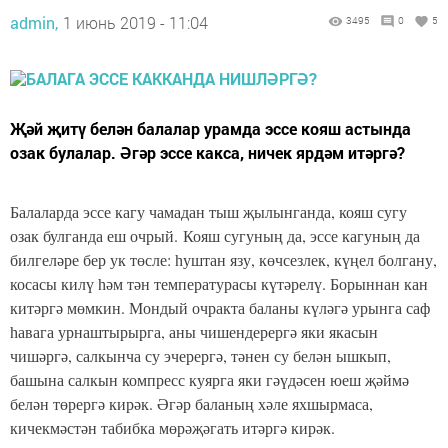
admin,
1 июнь 2019 - 11:04
3495
0
5
Җәй җитү белән балалар урамда эссе кояш астында
озак булалар. Әгәр эссе какса, ничек ярдәм итәргә?
Балаларда эссе кагу чамадан тыш җылынганда, кояш сугу
озак булганда еш очрый. Кояш сугуның да, эссе кагуның да
билгеләре бер ук төсле: һуштан язу, көчсезлек, күңел болгану,
косасы килү һәм тән температурасы күтәрелү. Борыннан кан
китәргә мөмкин. Мондый очракта баланы күләгә урынга саф
һавага урнаштырырга, аны чишендерергә яки якасын
чишәргә, салкынча су эчерергә, тәнен су белән ышкып,
башына салкын компресс куярга яки гәүдәсен юеш җәймә
белән төрергә кирәк. Әгәр баланың хәле яхшырмаса,
кичекмәстән табибка мөрәҗәгать итәргә кирәк.