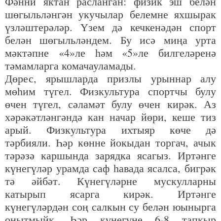
Фәнни яктан расланган: физик эш белән
шөгыльләнгән укучылар белемне яхшырак
үзләштерәләр. Үзем дә кечкенәдән спорт
белән шөгыльләндем. Бу исә миңа урта
мәктәпне «4»ле һәм «5»ле билгеләренә
тәмамларга комачауламады.
Дөрес, ярышларда призлы урыннар алу
мөһим түгел. Физкультура спортчы булу
өчен түгел, сәламәт булу өчен кирәк. Аз
хәрәкәтләнгәндә кан начар йөри, кеше тиз
арый. Физкультура ихтыяр көче дә
тәрбияли. Һәр көнне йокыдан торгач, ачык
тәрәзә каршында зарядка ясагыз. Иртәнге
күнегүләр урамда саф һавада ясалса, бигрәк
тә әйбәт. Күнегүләрне мускулларны
катырып ясарга кирәк. Иртәнге
күнегүләрдән соң салкын су белән юынырга
онытмыйк. Һәр күнегүне 6-8 тапкыр