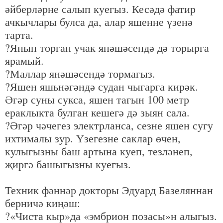
әйберләрне салып куегыз. Кесәдә фатир
ачкычлары булса да, алар яшенне үзенә
тарта.
?Янып торган учак янәшәсендә дә торырга
ярамый.
?Маллар янәшәсендә тормагыз.
?Яшен яшьнәгәндә судан чыгарга кирәк.
Әгәр суны сукса, яшен тагын 100 метр
ераклыкта булган кешегә дә зыян сала.
?Әгәр чәчегез электрланса, сезне яшен сугу
ихтималы зур. Үзегезне саклар өчен,
кулыгызны баш артына куеп, тезләнеп,
җиргә башыгызны куегыз.
Техник фәннәр докторы Эдуард Базеляннан
берничә киңәш:
?«Чиста кыр»да «эмбрион позасы»н алыгыз.