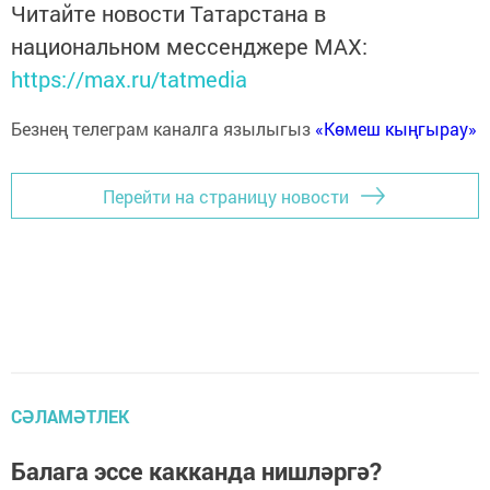
Читайте новости Татарстана в
национальном мессенджере MАХ:
https://max.ru/tatmedia
Безнең телеграм каналга язылыгыз
«Көмеш кыңгырау»
Перейти на страницу новости
СӘЛАМӘТЛЕК
Балага эссе какканда нишләргә?