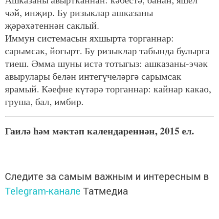
чәй, инҗир. Бу ризыклар ашказаны
җәрәхәтеннән саклый.
Иммун системасын яхшырта торганнар:
сарымсак, йогырт. Бу ризыклар табында булырга
тиеш. Әмма шуны истә тотыгыз: ашказаны-эчәк
авырулары белән интегүчеләргә сарымсак
ярамый. Кәефне күтәрә торганнар: кайнар какао,
груша, бал, имбир.
Гаилә һәм мәктәп календареннән, 2015 ел.
Следите за самым важным и интересным в
Telegram-канале
Татмедиа