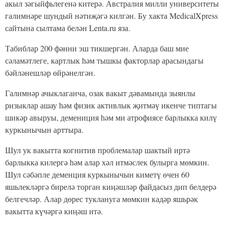
акыл зәгыйфьлегенә китерә. Австралия милли университеты
галимнәре шундый нәтиҗәгә килгән. Бу хакта MedicalXpress
сайтына сылтама белән Lenta.ru яза.
Табиблар 200 фәнни эш тикшергән. Аларда баш мие
сәламәтлеге, картлык һәм тышкы факторлар арасындагы
бәйләнешләр өйрәнелгән.
Галимнәр ачыклаганча, озак вакыт дәвамында зыянлы
ризыклар ашау һәм физик активлык җитмәү икенче типтагы
шикәр авыруы, демениция һәм ми атрофиясе барлыкка килү
куркынычын арттыра.
Шул ук вакытта когнитив проблемалар шактый иртә
барлыкка килергә һәм алар хәл итмәслек булырга мөмкин.
Шул сәбәпле деменция куркынычын киметү өчен 60
яшьлекләргә бирелә торган киңәшләр файдасыз дип белдерә
белгечләр. Алар дөрес туклануга мөмкин кадәр яшьрәк
вакытта күчәргә киңәш итә.