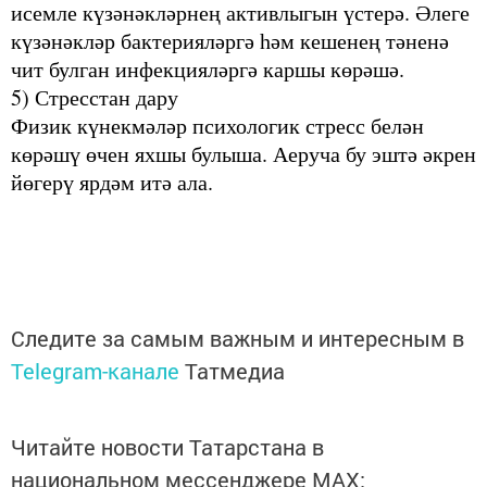
исемле күзәнәкләрнең активлыгын үстерә. Әлеге
күзәнәкләр бактерияләргә һәм кешенең тәненә
чит булган инфекцияләргә каршы көрәшә.
5) Стресстан дару
Физик күнекмәләр психологик стресс белән
көрәшү өчен яхшы булыша. Аеруча бу эштә әкрен
йөгерү ярдәм итә ала.
Следите за самым важным и интересным в
Telegram-канале
Татмедиа
Читайте новости Татарстана в
национальном мессенджере MАХ: