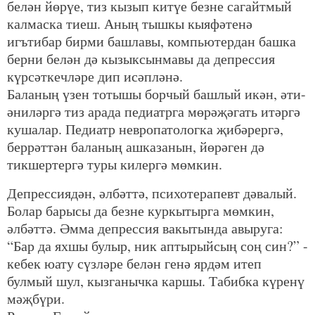
белән йөрүе, тиз кызып китүе безне сагайтмый
калмаска тиеш. Аның тышкы кыяфәтенә
игътибар бирми башлавы, компьютердан башка
берни белән дә кызыксынмавы да депрессия
күрсәткечләре дип исәпләнә.
Баланың үзен тотышы борчый башлый икән, әти-
әниләргә тиз арада педиатрга мөрәҗәгать итәргә
кушалар. Педиатр невропатологка җибәрергә,
беррәттән баланың ашказанын, йөрәген дә
тикшертергә туры килергә мөмкин.
Депрессиядән, әлбәттә, психотерапевт дәвалый.
Болар барысы да безне куркытырга мөмкин,
әлбәттә. Әмма депрессия вакытында авыруга:
“Бар да яхшы булыр, ник аптырыйсың соң син?” -
кебек юату сүзләре белән генә ярдәм итеп
булмый шул, кызганычка каршы. Табибка күренү
мәҗбүри.