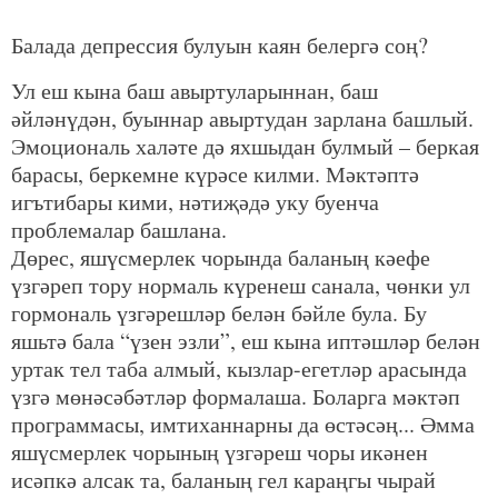
Балада депрессия булуын каян белергә соң?
Ул еш кына баш авыртуларыннан, баш
әйләнүдән, буыннар авыртудан зарлана башлый.
Эмоциональ халәте дә яхшыдан булмый – беркая
барасы, беркемне күрәсе килми. Мәктәптә
игътибары кими, нәтиҗәдә уку буенча
проблемалар башлана.
Дөрес, яшүсмерлек чорында баланың кәефе
үзгәреп тору нормаль күренеш санала, чөнки ул
гормональ үзгәрешләр белән бәйле була. Бу
яшьтә бала “үзен эзли”, еш кына иптәшләр белән
уртак тел таба алмый, кызлар-егетләр арасында
үзгә мөнәсәбәтләр формалаша. Боларга мәктәп
программасы, имтиханнарны да өстәсәң... Әмма
яшүсмерлек чорының үзгәреш чоры икәнен
исәпкә алсак та, баланың гел караңгы чырай