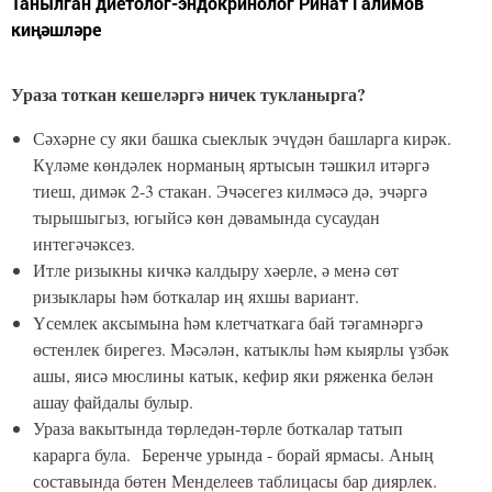
Танылган диетолог-эндокринолог Ринат Галимов
киңәшләре
Ураза тоткан кешеләргә ничек тукланырга?
Сәхәрне су яки башка сыеклык эчүдән башларга кирәк.
Күләме көндәлек норманың яртысын тәшкил итәргә
тиеш, димәк 2-3 стакан. Эчәсегез килмәсә дә, эчәргә
тырышыгыз, югыйсә көн дәвамында сусаудан
интегәчәксез.
Итле ризыкны кичкә калдыру хәерле, ә менә сөт
ризыклары һәм боткалар иң яхшы вариант.
Үсемлек аксымына һәм клетчаткага бай тәгамнәргә
өстенлек бирегез. Мәсәлән, катыклы һәм кыярлы үзбәк
ашы, яисә мюслины катык, кефир яки ряженка белән
ашау файдалы булыр.
Ураза вакытында төрледән-төрле боткалар татып
карарга була. Беренче урында - борай ярмасы. Аның
составында бөтен Менделеев таблицасы бар диярлек.