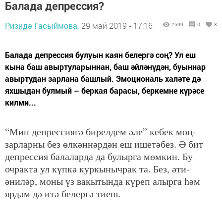
Балада депрессия?
Ризидә Гасыймова,
29 май 2019 - 17:16
2599
0
3
Балада депрессия булуын каян белергә соң? Ул еш
кына баш авыртуларыннан, баш әйләнүдән, буыннар
авыртудан зарлана башлый. Эмоциональ халәте дә
яхшыдан булмый – беркая барасы, беркемне күрәсе
килми...
“Мин депрессиягә бирелдем әле” кебек моң-
зарларны без өлкәннәрдән еш ишетәбез. Ә бит
депрессия балаларда да булырга мөмкин. Бу
очракта ул күпкә куркынычрак та. Без, әти-
әниләр, моны үз вакытында күреп алырга һәм
ярдәм дә итә белергә тиеш.