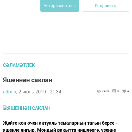
Отправить
Авторизоваться
СӘЛАМӘТЛЕК
Яшеннән саклан
admin,
2 июнь 2019 - 21:34
2436
0
4
Җәйге көн өчен актуаль темаларның тагын берсе -
яшенле яңгыр. Мондый вакытта нишләргә, үзеңне