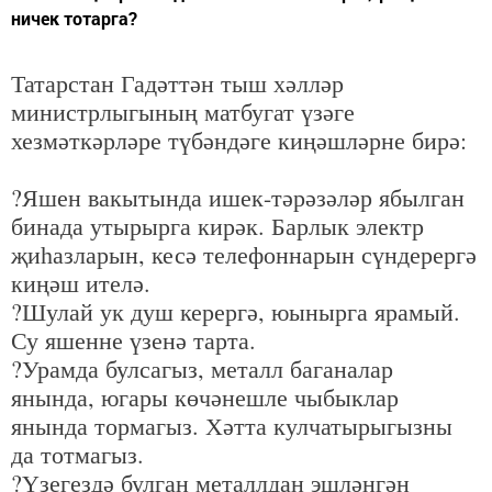
ничек тотарга?
Татарстан Гадәттән тыш хәлләр
министрлыгының матбугат үзәге
хезмәткәрләре түбәндәге киңәшләрне бирә:
?Яшен вакытында ишек-тәрәзәләр ябылган
бинада утырырга кирәк. Барлык электр
җиһазларын, кесә телефоннарын сүндерергә
киңәш ителә.
?Шулай ук душ керергә, юынырга ярамый.
Су яшенне үзенә тарта.
?Урамда булсагыз, металл баганалар
янында, югары кө­чәнешле чыбыклар
янында тормагыз. Хәтта кулчатырыгызны
да тотмагыз.
?Үзегездә булган металлдан эшләнгән