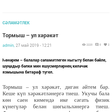
СӘЛАМӘТЛЕК
Тормыш – ул хәрәкәт
admin,
27 май 2019 - 12:21
2220
0
2
Һөнәрем – балалар сәламәтлеген ныгыту белән бәйле,
шуңадыр бәлки мин яшүсмерләрнең киләчәк
язмышына битараф түгел.
Тормыш – ул хәрәкәт, дигән әйтем бар.
Кеше күп хәрәкәтләнергә тиеш. Укучы бала
көн саен кимендә ике сәгать физик
күнегүләр белән шөгыльләнергә тиеш.