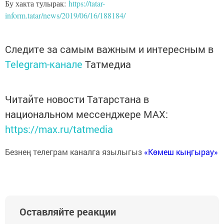
Бу хакта тулырак:
https://tatar-
inform.tatar/news/2019/06/16/188184/
Следите за самым важным и интересным в
Telegram-канале
Татмедиа
Читайте новости Татарстана в
национальном мессенджере MАХ:
https://max.ru/tatmedia
Безнең телеграм каналга язылыгыз
«Көмеш кыңгырау»
Оставляйте реакции