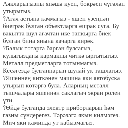
Аякларыгызны янәшә куеп, бөкрәеп чүгәләп
утырыгыз.
?Агач астына качмагыз - яшен үзеңнән
биегрәк булган объектларга ешрак суга. Бу
вакытта шул агачтан ике тапкырга биек
булган бина янына качарга кирәк.
?Балык тотарга барган булсагыз,
кулыгыздагы кармакны читкә ыргытыгыз.
Металл предметларга тотынмагыз.
Кесәгездә булганнарын шулай ук ташлагыз.
?Яшеннең киткәнен машина яки автобуска
утырып көтәргә була. Аларның металл
тышчалары яшеннән саклагыч экран ролен
үти.
?Өйдә булганда электр приборларын һәм
газны сүндерегез. Тәрәзәгә якын килмәгез.
Мич яки каминда ут кабызмагыз.