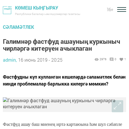
КӨМЕШ КЫҢГЫРАУ
16+
Республика балалар һәм яшүсмерләр газетасы
СӘЛАМӘТЛЕК
Галимнәр фастфуд ашауның куркыныч
чирләргә китерүен ачыклаган
admin,
16 июнь 2019 - 20:25
2976
0
1
Фастфудны күп кулланган кешеләрдә сәламәтлек белән
нинди проблемалар барлыкка килергә мөмкин?
Фастфуд ашау баш миенең иртә картаюына һәм шул сәбәпле