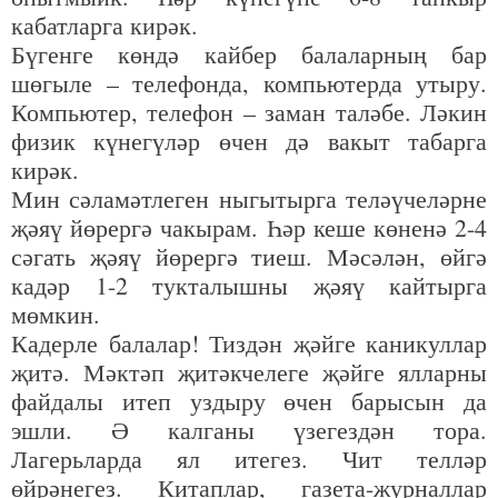
кабатларга кирәк.
Бүгенге көндә кайбер балаларның бар
шөгыле – телефонда, компьютерда утыру.
Компьютер, телефон – заман таләбе. Ләкин
физик күнегүләр өчен дә вакыт табарга
кирәк.
Мин сәламәтлеген ныгытырга теләүчеләрне
җәяү йөрергә чакырам. Һәр кеше көненә 2-4
сәгать җәяү йөрергә тиеш. Мәсәлән, өйгә
кадәр 1-2 тукталышны җәяү кайтырга
мөмкин.
Кадерле балалар! Тиздән җәйге каникуллар
җитә. Мәктәп җитәкчелеге җәйге ялларны
файдалы итеп уздыру өчен барысын да
эшли. Ә калганы үзегездән тора.
Лагерьларда ял итегез. Чит телләр
өйрәнегез. Китаплар, газета-журналлар