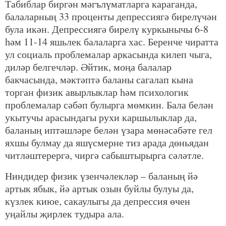
Табиблар биргән мәгълүматларга караганда,
балаларның 33 проценты депрессиягә бирелүчән
була икән. Депрессиягә бирелү куркынычы 6-8
һәм 11-14 яшьлек балаларга хас. Беренче чиратта
ул социаль проблемалар аркасында килеп чыга,
диләр белгечләр. Әйтик, моңа балалар
бакчасында, мәктәптә баланы сагалап кына
торган физик авырлыклар һәм психологик
проблемалар сәбәп булырга мөмкин. Бала белән
укытучы арасындагы рухи каршылыклар да,
баланың иптәшләре белән үзара мөнәсәбәте гел
яхшы булмау да яшүсмерне тиз арада дөньядан
читләштерергә, чиргә сабыштырырга сәләтле.
Ниндидер физик үзенчәлекләр – баланың йә
артык ябык, йә артык озын буйлы булуы да,
күзлек киюе, сакаулыгы да депрессия өчен
уңайлы җирлек тудыра ала.