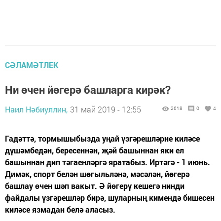
СӘЛАМӘТЛЕК
Ни өчен йөгерә башларга кирәк?
Наил Нәбиуллин,
31 май 2019 - 12:55
2618
0
4
Гадәттә, тормышыбызда уңай үзгәрешләрне киләсе
дүшәмбедән, бересеннән, җәй башыннан яки ел
башыннан дип тәгаенләргә яратабыз. Иртәгә - 1 июнь.
Димәк, спорт белән шөгыльләнә, мәсәлән, йөгерә
башлау өчен шәп вакыт. Ә йөгерү кешегә нинди
файдалы үзгәрешләр бирә, шуларның кимендә бишесен
киләсе язмадан белә аласыз.