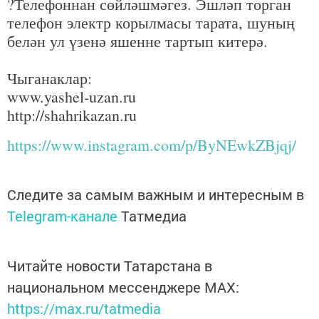
?Телефоннан сөйләшмәгез. Эшләп торган
телефон электр корылмасы тарата, шуның
белән ул үзенә яшенне тартып китерә.
Чыганаклар:
www.yashel-uzan.ru
http://shahrikazan.ru
https://www.instagram.com/p/ByNEwkZBjqj/
Следите за самым важным и интересным в
Telegram-канале
Татмедиа
Читайте новости Татарстана в
национальном мессенджере MАХ:
https://max.ru/tatmedia