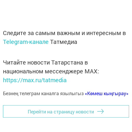
Следите за самым важным и интересным в
Telegram-канале
Татмедиа
Читайте новости Татарстана в
национальном мессенджере MАХ:
https://max.ru/tatmedia
Безнең телеграм каналга язылыгыз
«Көмеш кыңгырау»
Перейти на страницу новости