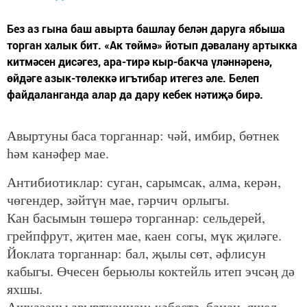
Без аз гына баш авырта башлау белән даруга ябыша
торган халык бит. «Ак төймә» йотып дәвалану артыкка
китмәсен дисәгез, ара-тирә кыр-бакча үләннәренә,
өйдәге азык-төлеккә игътибар итегез әле. Белеп
файдаланганда алар да дару кебек нәтиҗә бирә.
Авыртуны баса торганнар: чәй, имбир, бөтнек
һәм канәфер мае.
Антибиотиклар: суган, сарымсак, алма, керән,
чөгендер, зәйтүн мае, гәрчич орлыгы.
Кан басымын төшерә торганнар: сельдерей,
грейпфрут, җитен мае, каен согы, мүк җиләге.
Йоклата торганнар: бал, җылы сөт, әфлисун
кабыгы. Өчесен берьюлы коктейль итеп эчсәң дә
яхшы.
Ашказаны авыртканнан: кәбестә, банан, яшел