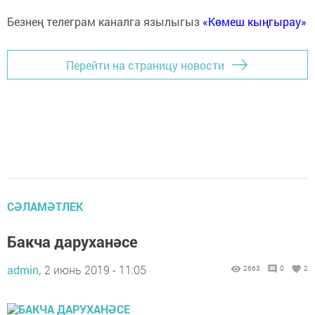
Безнең телеграм каналга язылыгыз
«Көмеш кыңгырау»
Перейти на страницу новости
СӘЛАМӘТЛЕК
Бакча даруханәсе
admin,
2 июнь 2019 - 11:05
2663
0
2