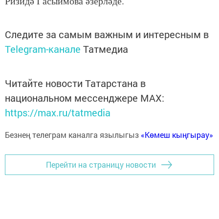
Ризидә Гасыймова әзерләде.
Следите за самым важным и интересным в
Telegram-канале
Татмедиа
Читайте новости Татарстана в
национальном мессенджере MАХ:
https://max.ru/tatmedia
Безнең телеграм каналга язылыгыз
«Көмеш кыңгырау»
Перейти на страницу новости