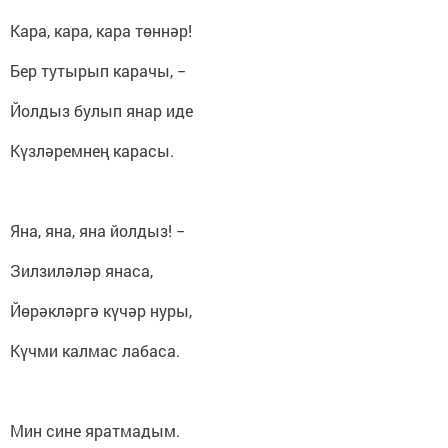
Кара, кара, кара төннәр!
Бер тутырып карачы, −
Йолдыз булып янар иде
Күзләремнең карасы.
Яна, яна, яна йолдыз! −
Зилзиләләр янаса,
Йөрәкләргә күчәр нуры,
Күчми калмас лабаса.
Мин сине яратмадым.