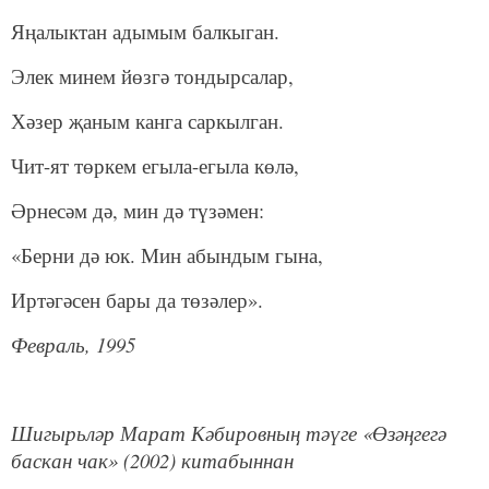
Яңалыктан адымым балкыган.
Элек минем йөзгә тондырсалар,
Хәзер җаным канга саркылган.
Чит-ят төркем егыла-егыла көлә,
Әрнесәм дә, мин дә түзәмен:
«Берни дә юк. Мин абындым гына,
Иртәгәсен бары да төзәлер».
Февраль, 1995
Шигырьләр Марат Кәбировның тәүге «Өзәңгегә
баскан чак» (2002) китабыннан