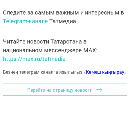
Следите за самым важным и интересным в
Telegram-канале
Татмедиа
Читайте новости Татарстана в
национальном мессенджере MАХ:
https://max.ru/tatmedia
Безнең телеграм каналга язылыгыз
«Көмеш кыңгырау»
Перейти на страницу новости