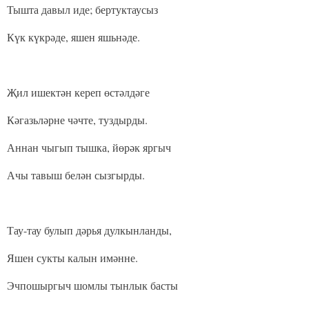
Тышта давыл иде; бертуктаусыз
Күк күкрәде, яшен яшьнәде.
Җил ишектән кереп өстәлдәге
Кәгазьләрне чәчте, туздырды.
Аннан чыгып тышка, йөрәк яргыч
Ачы тавыш белән сызгырды.
Тау-тау булып дәрья дулкынланды,
Яшен сукты калын имәнне.
Эчпошыргыч шомлы тынлык басты