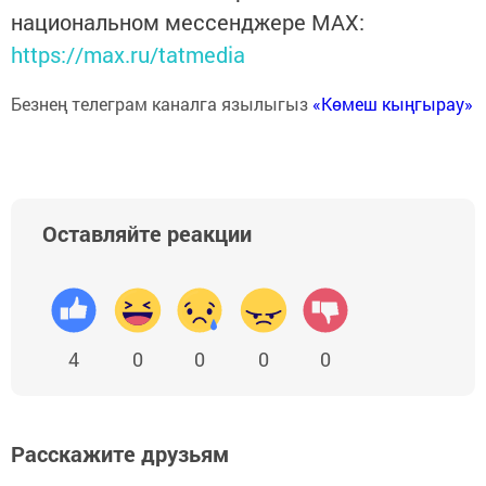
национальном мессенджере MАХ:
https://max.ru/tatmedia
Безнең телеграм каналга язылыгыз
«Көмеш кыңгырау»
Оставляйте реакции
4
0
0
0
0
Расскажите друзьям