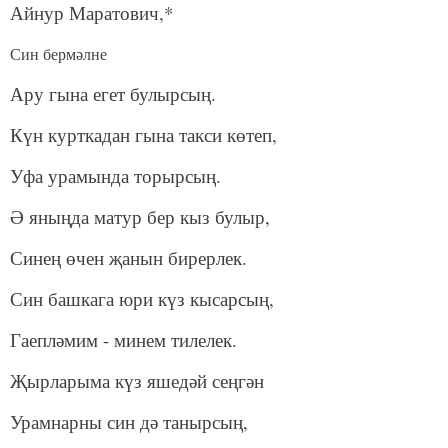
Айнур Маратович,*
Син бермәлне
Ару гына егет булырсың.
Күн курткадан гына такси көтеп,
Уфа урамында торырсың.
Ә яныңда матур бер кыз булыр,
Синең өчен җанын бирерлек.
Син башкага юри күз кысарсың,
Гаепләмим - минем тилелек.
Җырларыма күз яшедәй сеңгән
Урамнарны син дә танырсың,