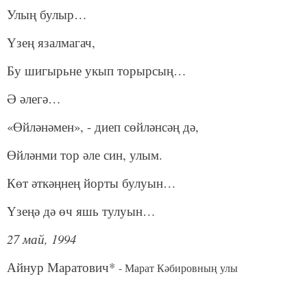
Улың булыр…
Үзең язалмагач,
Бу шигырьне укып торырсың…
Ә әлегә…
«Өйләнәмен», - диеп сөйләнсәң дә,
Өйләнми тор әле син, улым.
Көт әткәңнең йорты булуын…
Үзеңә дә өч яшь тулуын…
27 май, 1994
Айнур Маратович*
- Марат Кәбировның улы