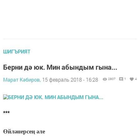
ШИГЪРИЯТ
Берни дә юк. Мин абындым гына...
Марат Кәбиров,
15 февраль 2018 - 16:28
2807
1
4
***
Өйләнерсең әле