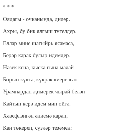
* * *
Оядагы - очканында, диләр.
Ахры, бу бик ялгыш түгелдер.
Еллар мине шагыйрь ясамаса,
Берәр карак булыр идемдер.
Нәзек кенә, кыска гына малай -
Борын күктә, күкрәк киерелгән.
Урамнардан җимерек чырай белән
Кайтып керә идем мин өйгә.
Хәвефләнгән әниемә карап,
Кан төкереп, сүзләр тезәмен: