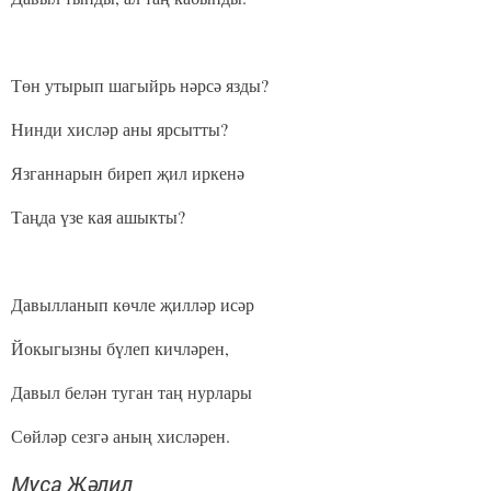
Төн утырып шагыйрь нәрсә язды?
Нинди хисләр аны ярсытты?
Язганнарын биреп җил иркенә
Таңда үзе кая ашыкты?
Давылланып көчле җилләр исәр
Йокыгызны бүлеп кичләрен,
Давыл белән туган таң нурлары
Сөйләр сезгә аның хисләрен.
Муса Җәлил