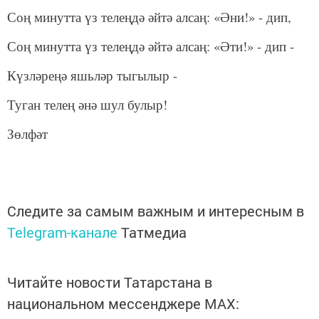
Соң минутта үз телеңдә әйтә алсаң: «Әни!» - дип,
Соң минутта үз телеңдә әйтә алсаң: «Әти!» - дип -
Күзләреңә яшьләр тыгылыр -
Туган телең әнә шул булыр!
Зөлфәт
Следите за самым важным и интересным в
Telegram-канале
Татмедиа
Читайте новости Татарстана в
национальном мессенджере MАХ: