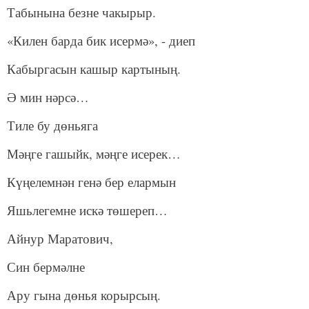
Табынына безне чакырыр.
«Килен барда бик исермә», - диеп
Кабыргасын кашыр картының.
Ә мин нәрсә…
Тиле бу дөньяга
Мәңге гашыйк, мәңге исерек…
Күңелемнән генә бер елармын
Яшьлегемне искә төшереп…
Айнур Маратович,
Син бермәлне
Ару гына дөнья корырсың.