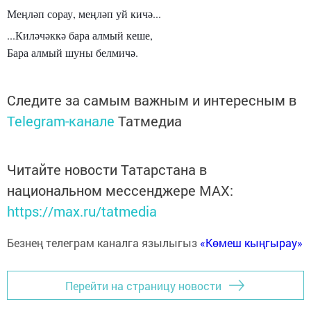
Меңләп сорау, меңләп уй кичә...
...Киләчәккә бара алмый кеше,
Бара алмый шуны белмичә.
Следите за самым важным и интересным в
Telegram-канале
Татмедиа
Читайте новости Татарстана в
национальном мессенджере MАХ:
https://max.ru/tatmedia
Безнең телеграм каналга язылыгыз
«Көмеш кыңгырау»
Перейти на страницу новости