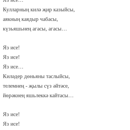
Кулларның килә җир казыйсы,
аякның каядыр чабасы,
күзьяшьнең агасы, агасы…
Яз исе!
Яз исе!
Яз исе…
Киләдер дөньяны таслыйсы,
телемнең - җылы сүз әйтәсе,
йөрәкнең яшьлеккә кайтасы…
Яз исе!
Яз исе!