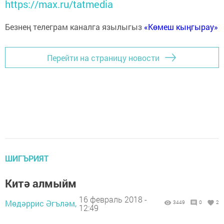
https://max.ru/tatmedia
Безнең телеграм каналга язылыгыз
«Көмеш кыңгырау»
Перейти на страницу новости
ШИГЪРИЯТ
Китә алмыйм
16 февраль 2018 -
Мөдәррис Әгъләм,
3449
0
2
12:49