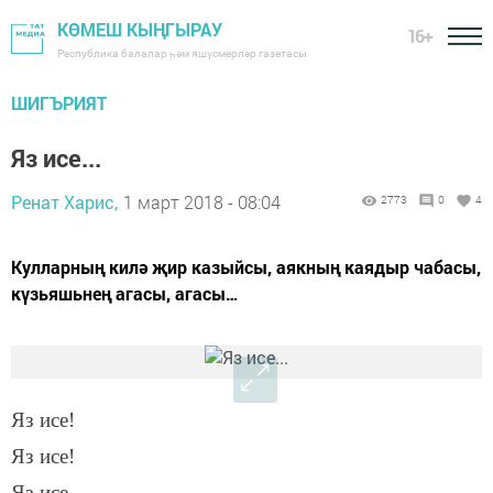
КӨМЕШ КЫҢГЫРАУ
16+
Республика балалар һәм яшүсмерләр газетасы
ШИГЪРИЯТ
Яз исе...
Ренат Харис,
1 март 2018 - 08:04
2773
0
4
Кулларның килә җир казыйсы, аякның каядыр чабасы,
күзьяшьнең агасы, агасы…
Яз исе!
Яз исе!
Яз исе…