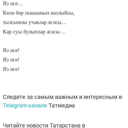
Яз исе…
Килә бер шашынып назлыйсы,
тылсымлы учаклар ягасы…
Кар суы булыплар агасы…
Яз исе!
Яз исе!
Яз исе!
Следите за самым важным и интересным в
Telegram-канале
Татмедиа
Читайте новости Татарстана в