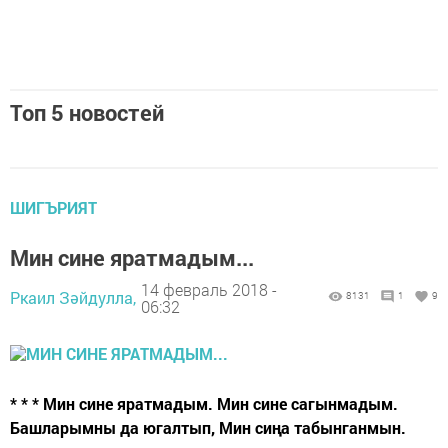
Топ 5 новостей
ШИГЪРИЯТ
Мин сине яратмадым...
14 февраль 2018 -
Ркаил Зәйдулла,
8131
1
9
06:32
* * * Мин сине яратмадым. Мин сине сагынмадым.
Башларымны да югалтып, Мин сиңа табынганмын.