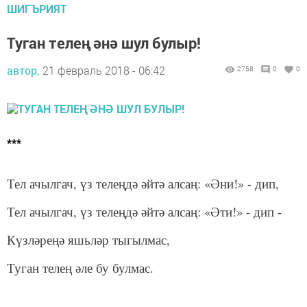
ШИГЪРИЯТ
Туган телең әнә шул булыр!
автор,
21 февраль 2018 - 06:42
2758
0
0
***
Тел ачылгач, үз телеңдә әйтә алсаң: «Әни!» - дип,
Тел ачылгач, үз телеңдә әйтә алсаң: «Әти!» - дип -
Күзләреңә яшьләр тыгылмас,
Туган телең әле бу булмас.