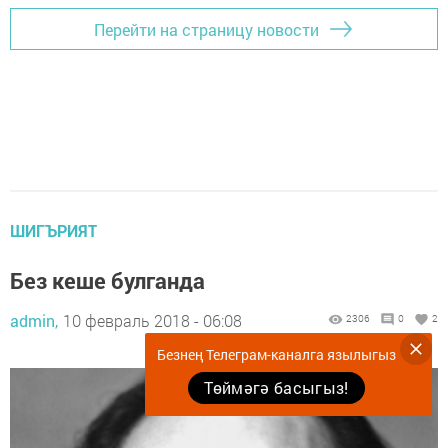
Перейти на страницу новости
ШИГЪРИЯТ
Без кеше булганда
admin,
10 февраль 2018 - 06:08
2306
0
2
Безнең Телеграм-каналга язылыгыз
Төймәгә басыгыз!