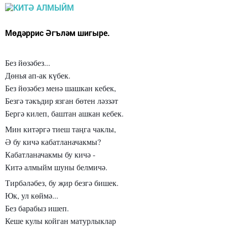
Мөдәррис Әгъләм шигыре.
Без йөзәбез...
Дөнья ап-ак күбек.
Без йөзәбез менә шашкан кебек,
Безгә тәкъдир язган бөтен ләззәт
Бергә килеп, баштан ашкан кебек.
Мин китәргә тиеш таңга чаклы,
Ә бу кичә кабатланачакмы?
Кабатланачакмы бу кичә -
Китә алмыйм шуны белмичә.
Тирбәләбез, бу җир безгә бишек.
Юк, ул көймә...
Без барабыз ишеп.
Кеше кулы койган матурлыклар