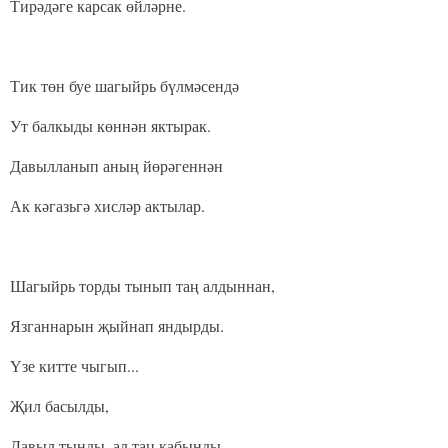
Тирәдәге карсак өйләрне.
Тик төн буе шагыйрь бүлмәсендә
Ут балкыды көннән яктырак.
Давылланып аның йөрәгеннән
Ак кәгазьгә хисләр актылар.
Шагыйрь торды тынып таң алдыннан,
Язганнарын җыйнап яндырды.
Үзе китте чыгып...
Җил басылды,
Давыл тынды, ал таң кабынды.