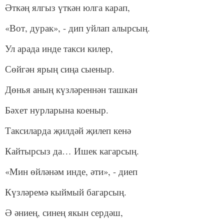
Әткәң ялгыз үткән юлга карап,
«Вот, дурак», - дип уйлап алырсың.
Ул арада инде такси килер,
Сөйгән ярың сиңа сыеныр.
Дөнья аның күзләреннән ташкан
Бәхет нурларына коеныр.
Таксиларда җилдәй җилеп кенә
Кайтырсыз да… Ишек кагарсың.
«Мин өйләнәм инде, әти», - диеп
Күзләремә кыймый багарсың.
Ә әниең, синең якын сердәш,