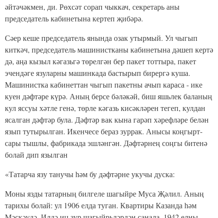
әйтәчәкмен, ди. Рөхсәт сорап чыккач, секретарь аны
председатель кабинетына кертеп җибәрә.
Сәер кеше председатель янында озак утырмый. Ул чыгып
киткәч, председатель машинистканы кабинетына дәшеп кертә
дә, аңа кызыл кәгазьгә төрелгән бер пакет тоттыра, пакет
эчендәге язуларны машинкада бастырып бирергә куша.
Машинистка кабинеттан чыгып пакетны ачып караса - ике
куен дәфтәре күрә. Аның берсе бәләкәй, биш яшьлек баланың
кул яссуы хәтле генә, төрле кәгазь кисәкләрен тегеп, кулдан
ясалган дәфтәр була. Дәфтәр вак кына гарәп хәрефләре белән
язып тутырылган. Икенчесе бераз зуррак. Анысы коңгырт-
сары тышлы, фабрикада эшләнгән. Дәфтәрнең соңгы битенә
болай дип язылган
«Татарча язу танучы һәм бу дәфтәрне укучы дуска:
Моны язды татарның билгеле шагыйре Муса Җәлил. Аның
тарихы болай: ул 1906 елда туган. Квартиры Казанда һәм
Мәскәүдә. Илдә иң зур шагыйрьләрдән санала. 1942 елны