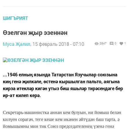
ШИГЪРИЯТ
Өзелгән җыр эзеннән
Муса Җәлил,
15 февраль 2018 - 07:10
2847
0
1
...1946 елның язында Татарстан Язучылар союзына
киң генә җилкәле, өстенә кыршылган пальто, аягына
кирза итекләр кигән утыз биш яшьләр тирәсендәге бер
ир-ат килеп керә.
Секретарь-машинистка аннан кем булуын, ни йомыш белән
килүен сорагач, теге кеше кем икәнен әйтүдән баш тарта, ә
йомышымны мин тик Союз председателенең үзенә генә