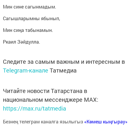
Мин сине сагынмадым.
Сагышларымны ябынып,
Мин сиңа табынамын.
Ркаил Зәйдулла.
Следите за самым важным и интересным в
Telegram-канале
Татмедиа
Читайте новости Татарстана в
национальном мессенджере MАХ:
https://max.ru/tatmedia
Безнең телеграм каналга язылыгыз
«Көмеш кыңгырау»