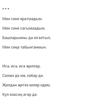
* * *
Мин сине яратмадым.
Мин сине сагынмадым.
Башларымны да югалтып,
Мин сиңа табынганмын.
Исә, исә, исә җилләр,
Сәлам дә юк, хәбәр дә.
Җилдән җитез килер идем,
Кул изәсәң әгәр дә.