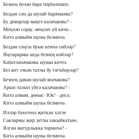
Безнең белән бара тирбәлешеп.
Бездән сон да шулай барачакмы?
Бу диварлар мәңге калачакмы? -
Меңләп сорау, меңләп уй кичә...
Китә алмыйм шуны белмичә.
Бездән соңгы буын кемчә сөйләр?
Яңгырармы анда безнең көйләр?
Кабатланачакмы шушы кичтә
Без ант эчкән татлы бу тәгъбирләр?
Безнең дәвам шулай яначакмы?
Арып-талып уйга калачакмы? -
Китә алмам, дөнья:- Юк! - дисә,
Китә алмыйм шуны белмичә.
Илләр бәхетенә җиткән хәтле
Саклармы җир затлы хакыйкатьне,
Ялган матурлыкка төрмичә? -
Китә алмыйм шуны белмичә.