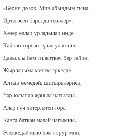
«Берни дә юк. Мин абындым гына,
Иртәгәсен бары да төзәлер».
Хәзер еллар урладылар инде
Кайнап торган гүзәл ул көнне.
Давыллы һәм тилерткеч бер гайрәт
Җырларыма минем эркелде.
Алтын өемедәй, шигырьләрнең
Һәр юлында җаным чагылды.
Алар гүя хәтерләтеп тора
Канга баткан малай чагымны.
Элеккедәй кыю һәм горур мин,