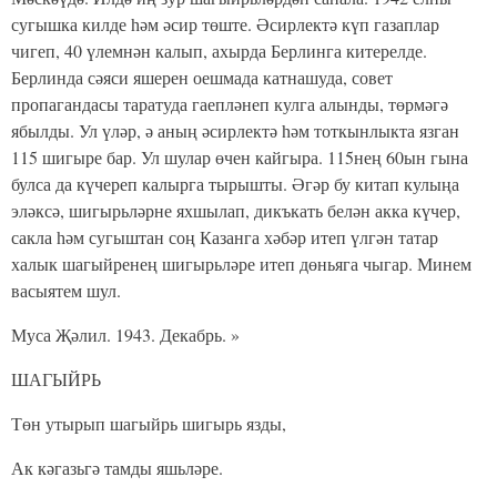
сугышка килде һәм әсир төште. Әсирлектә күп газаплар
чигеп, 40 үлемнән калып, ахырда Берлинга китерелде.
Берлинда сәяси яшерен оешмада катнашуда, совет
пропагандасы таратуда гаепләнеп кулга алынды, төрмәгә
ябылды. Ул үләр, ә аның әсирлектә һәм тоткынлыкта язган
115 шигыре бар. Ул шулар өчен кайгыра. 115нең 60ын гына
булса да күчереп калырга тырышты. Әгәр бу китап кулыңа
эләксә, шигырьләрне яхшылап, дикъкать белән акка күчер,
сакла һәм сугыштан соң Казанга хәбәр итеп үлгән татар
халык шагыйренең шигырьләре итеп дөньяга чыгар. Минем
васыятем шул.
Муса Җәлил. 1943. Декабрь. »
ШАГЫЙРЬ
Төн утырып шагыйрь шигырь язды,
Ак кәгазьгә тамды яшьләре.