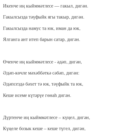
Икенче иң кыйммәтлесе —
гакыл, дигән.
Гакылсызда тәүфыйк ягы такыр, дигән.
Гакылсызда намус та юк, иман да юк,
Ялганга ант итеп барын сатар, дигән.
Өченче иң кыйммәтлесе - әдәп, дигән,
Әдәп-көчле мәхәббәткә сәбәп, дигән:
Әдәпсездә бәхет тә юк, тәүфыйк та юк,
Кеше исеме күтәрүе гөнаһ дигән.
Дүртенче иң кыйммәтлесе – күңел, дигән,
Күңеле бозык кеше – кеше түгел, дигән,