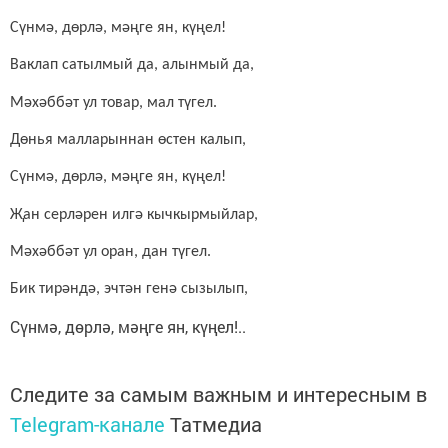
Сүнмә, дөрлә, мәңге ян, күңел!
Ваклап сатылмый да, алынмый да,
Мәхәббәт ул товар, мал түгел.
Дөнья малларыннан өстен калып,
Сүнмә, дөрлә, мәңге ян, күңел!
Җан серләрен илгә кычкырмыйлар,
Мәхәббәт ул оран, дан түгел.
Бик тирәндә, эчтән генә сызылып,
Сүнмә, дөрлә, мәңге ян, күңел!..
Следите за самым важным и интересным в
Telegram-канале
Татмедиа