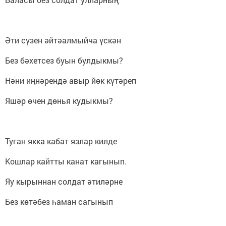
Әти сүзен әйтәалмыйча үскән
Без бәхетсез буын булдыкмы?
Нәни иңнәрендә авыр йөк күтәреп
Яшәр өчен дөнья кудыкмы?
Туган якка кабат язлар килде
Кошлар кайтты канат кагынып.
Яу кырыннан солдат әтиләрне
Без көтәбез һаман сагынып