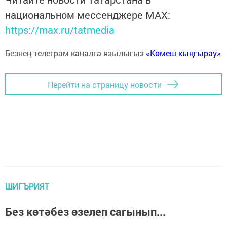
национальном мессенджере MАХ:
https://max.ru/tatmedia
Безнең телеграм каналга язылыгыз
«Көмеш кыңгырау»
Перейти на страницу новости
ШИГЪРИЯТ
Без көтәбез өзелеп сагынып...