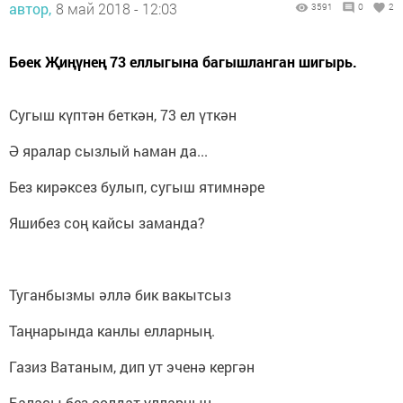
автор,
8 май 2018 - 12:03
3591
0
2
Бөек Җиңүнең 73 еллыгына багышланган шигырь.
Сугыш күптән беткән, 73 ел үткән
Ә яралар сызлый һаман да...
Без кирәксез булып, сугыш ятимнәре
Яшибез соң кайсы заманда?
Туганбызмы әллә бик вакытсыз
Таңнарында канлы елларның.
Газиз Ватаным, дип ут эченә кергән
Баласы без солдат улларның