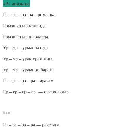
«Р» авазына
Ра – ра – ра- ра – ромашка
Ромашкалар урманда
Ромашкалар кырларда.
Ур – ур – урман матур
Ур – ур – урак урам мин.
Ур – ур – урамнан барам.
Ра – ра – ра – ра – яратам.
Ер – ер – ер – ер — сыерчыклар
***
Ра – ра – ра – ра — ракетага