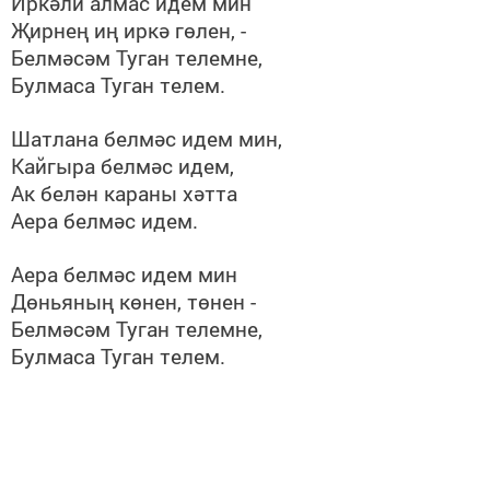
Иркәли алмас идем мин
Җирнең иң иркә гөлен, -
Белмәсәм Туган телемне,
Булмаса Туган телем.
Шатлана белмәс идем мин,
Кайгыра белмәс идем,
Ак белән караны хәтта
Аера белмәс идем.
Аера белмәс идем мин
Дөньяның көнен, төнен -
Белмәсәм Туган телемне,
Булмаса Туган телем.