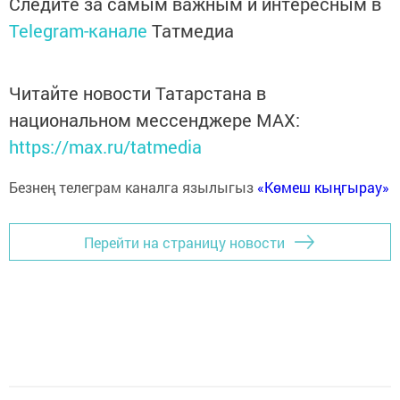
Следите за самым важным и интересным в
Telegram-канале
Татмедиа
Читайте новости Татарстана в
национальном мессенджере MАХ:
https://max.ru/tatmedia
Безнең телеграм каналга язылыгыз
«Көмеш кыңгырау»
Перейти на страницу новости