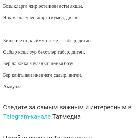
Бозыкларга җир өстеннән асты яхшы,
Яшәмә дә, үлеп җиргә күмел, дигән.
Бишенче иң кыйммәтлесе
–
сабыр, дигән.
Сабыр кеше зур бәхетләр табар, дигән,
Бер дә юкка ачуланып дөнья бозу
Бер кайгыдан икенчегә салыр, дигән.
Акмулла
Следите за самым важным и интересным в
Telegram-канале
Татмедиа
Читайте новости Татарстана в