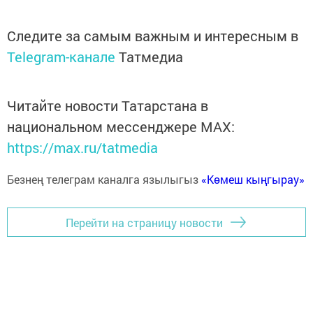
Следите за самым важным и интересным в
Telegram-канале
Татмедиа
Читайте новости Татарстана в
национальном мессенджере MАХ:
https://max.ru/tatmedia
Безнең телеграм каналга язылыгыз
«Көмеш кыңгырау»
Перейти на страницу новости