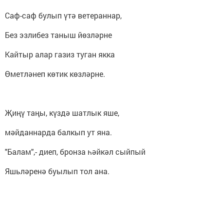
Саф-саф булып үтә ветераннар,
Без эзлибез таныш йөзләрне
Кайтыр алар газиз туган якка
Өметләнеп көтик көзләрне.
Җиңү таңы, күздә шатлык яше,
мәйданнарда балкып ут яна.
"Балам",- диеп, бронза һәйкәл сыйпый
Яшьләренә буылып тол ана.