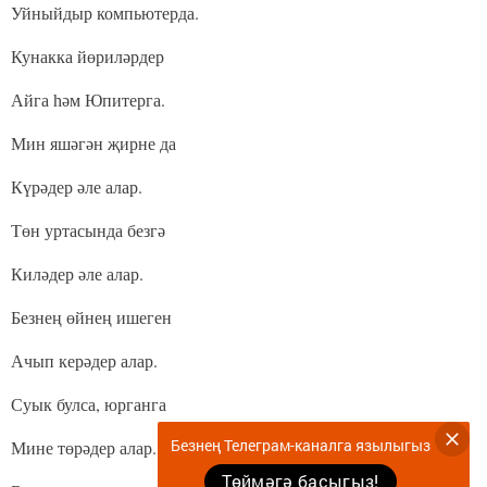
Уйныйдыр компьютерда.
Кунакка йөриләрдер
Айга һәм Юпитерга.
Мин яшәгән җирне да
Күрәдер әле алар.
Төн уртасында безгә
Киләдер әле алар.
Безнең өйнең ишеген
Ачып керәдер алар.
Суык булса, юрганга
Безнең Телеграм-каналга язылыгыз
Мине төрәдер алар.
Төймәгә басыгыз!