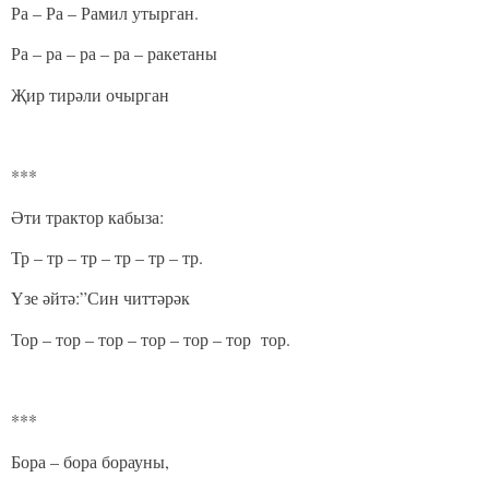
Ра – Ра – Рамил утырган.
Ра – ра – ра – ра – ракетаны
Җир тирәли очырган
***
Әти трактор кабыза:
Тр – тр – тр – тр – тр – тр.
Үзе әйтә:”Син читтәрәк
Тор – тор – тор – тор – тор – тор тор.
***
Бора – бора борауны,