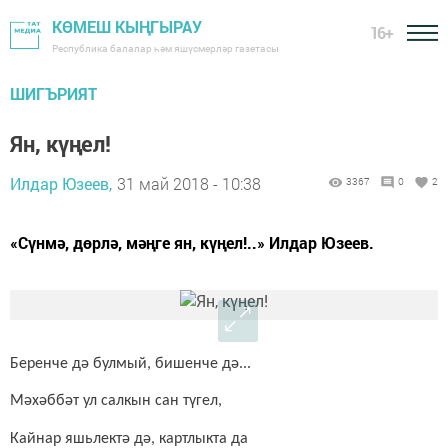
КӨМЕШ КЫҢГЫРАУ
16+
Республика балалар һәм яшүсмерләр газетасы
ШИГЪРИЯТ
Ян, күңел!
Илдар Юзеев,
31 май 2018 - 10:38
3367
0
2
«Сүнмә, дөрлә, мәңге ян, күңел!..» Илдар Юзеев.
Беренче дә булмый, бишенче дә...
Мәхәббәт ул салкын сан түгел,
Кайнар яшьлектә дә, картлыкта да