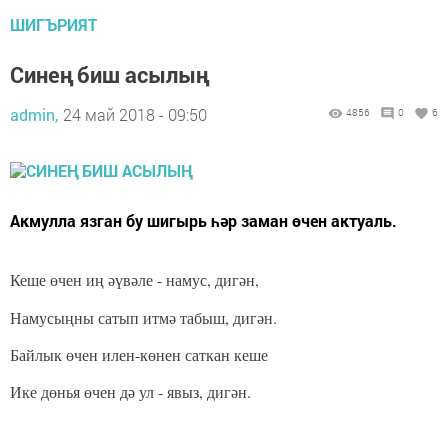
ШИГЪРИЯТ
Синең биш асылың
admin,
24 май 2018 - 09:50
4856
0
6
Акмулла язган бу шигырь һәр заман өчен актуаль.
Кеше өчен иң әүвәле - намус, дигән,
Намусыңны сатып итмә табыш, дигән.
Байлык өчен илен-көнен саткан кеше
Ике дөнья өчен дә ул - явыз, дигән.