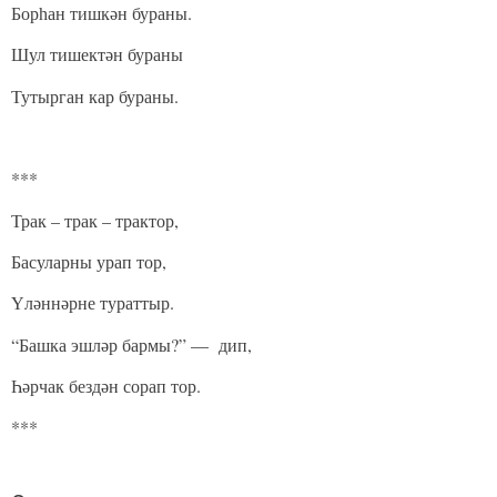
Борһан тишкән бураны.
Шул тишектән бураны
Тутырган кар бураны.
***
Трак – трак – трактор,
Басуларны урап тор,
Үләннәрне тураттыр.
“Башка эшләр бармы?” — дип,
Һәрчак бездән сорап тор.
***