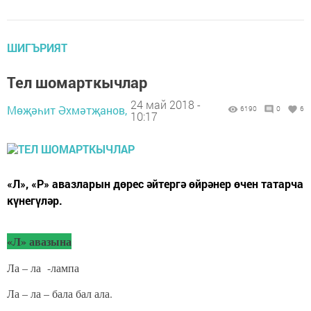
ШИГЪРИЯТ
Тел шомарткычлар
24 май 2018 -
Мөҗәһит Әхмәтҗанов,
6190
0
6
10:17
«Л», «Р» авазларын дөрес әйтергә өйрәнер өчен татарча
күнегүләр.
«Л» авазына
Ла – ла -лампа
Ла – ла – бала бал ала.