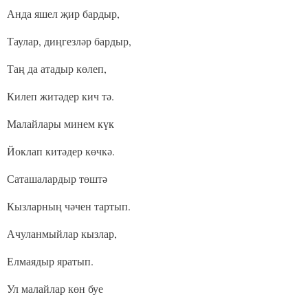
Анда яшел җир бардыр,
Таулар, диңгезләр бардыр,
Таң да атадыр көлеп,
Килеп житәдер кич тә.
Малайлары минем күк
Йоклап китәдер көчкә.
Саташалардыр төштә
Кызларның чәчен тартып.
Ачуланмыйлар кызлар,
Елмаядыр яратып.
Ул малайлар көн буе