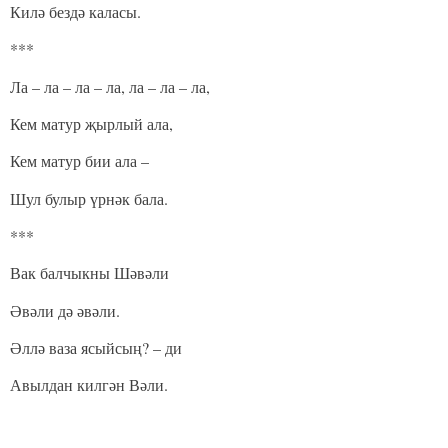
Килә бездә каласы.
***
Ла – ла – ла – ла, ла – ла – ла,
Кем матур җырлый ала,
Кем матур бии ала –
Шул булыр үрнәк бала.
***
Вак балчыкны Шәвәли
Әвәли дә әвәли.
Әллә ваза ясыйсың? – ди
Авылдан килгән Вәли.