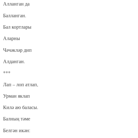
Алланган да
Балланган.
Бал кортлары
Аларны
Чәчәкләр дип
Алданган.
***
Лап – лоп атлап,
Урман яклап
Килә аю баласы.
Балның тәме
Белгән икән: