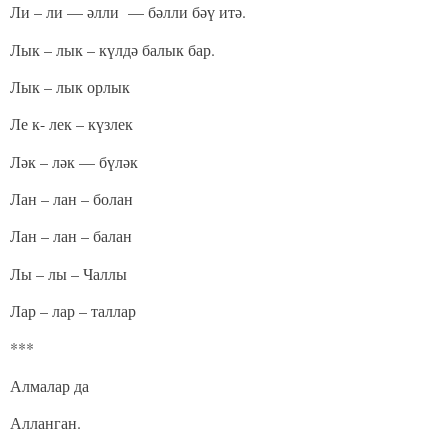
Ли – ли — әлли — бәлли бәү итә.
Лык – лык – күлдә балык бар.
Лык – лык орлык
Ле к- лек – күзлек
Ләк – ләк — бүләк
Лан – лан – болан
Лан – лан – балан
Лы – лы – Чаллы
Лар – лар – таллар
***
Алмалар да
Алланган.