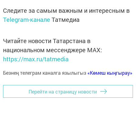
Следите за самым важным и интересным в
Telegram-канале
Татмедиа
Читайте новости Татарстана в
национальном мессенджере MАХ:
https://max.ru/tatmedia
Безнең телеграм каналга язылыгыз
«Көмеш кыңгырау»
Перейти на страницу новости