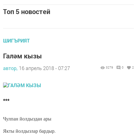
Топ 5 новостей
ШИГЪРИЯТ
Галәм кызы
автор,
16 апрель 2018 - 07:27
3279
0
2
***
Чулпан йолдыздан ары
Якты йолдызлар бардыр.