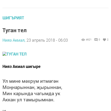
ШИГЪРИЯТ
Туган тел
Нияз Акмал,
23 апрель 2018 - 06:03
4621
0
2
Нияз Акмал шигыре
Ул мине мәхрүм итмәгән
Моңнарыннан, җырыннан,
Мин карында чагымда ук
Аккан ул тамырымнан.