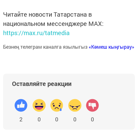
Читайте новости Татарстана в
национальном мессенджере MАХ:
https://max.ru/tatmedia
Безнең телеграм каналга язылыгыз
«Көмеш кыңгырау»
Оставляйте реакции
2
0
0
0
0