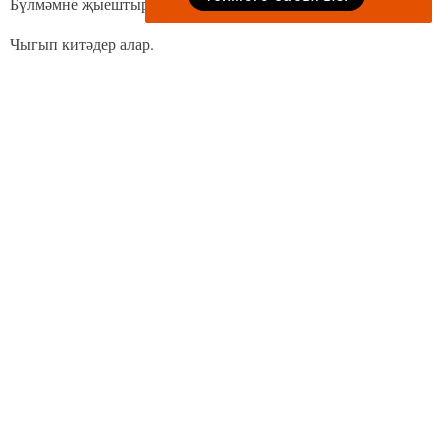
Бүлмәмне җыештырып
Чыгып китәдер алар.
Тиз генә өйләренә
Кайтып җитәдер алар.
... Матур кыз керде төшкә,
Озын толымлы иде.
Күрше кызы кебек ул
Бик тә ягымлы иде.
Галәм кызы күршемә
Бик-бик охшаган иде.
Ирене кызыл, ул да
Җиләк ашаган иде.