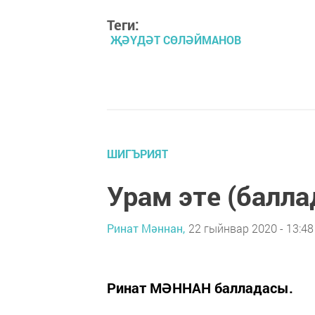
Теги:
ҖӘҮДӘТ СӨЛӘЙМАНОВ
ШИГЪРИЯТ
Урам эте (балла
Ринат Мәннан,
22 гыйнвар 2020 - 13:48
Ринат МӘННАН балладасы.