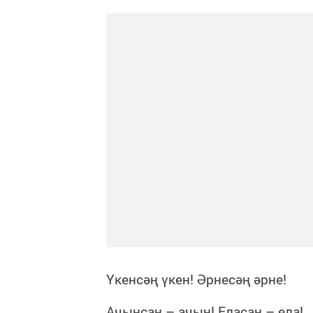
Үкенсәң үкен! Әрнесәң әрне!
Ачынсаң – ачын! Еласаң – ела!