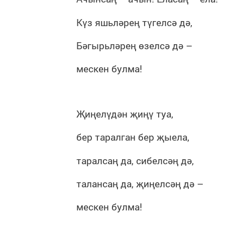
Күз яшьләрең түгелсә дә,
Бәгырьләрең өзелсә дә –
мескен булма!
Җиңелүдән җиңү туа,
бер таралган бер җыела,
таралсаң да, сибелсәң дә,
талансаң да, җиңелсәң дә –
мескен булма!