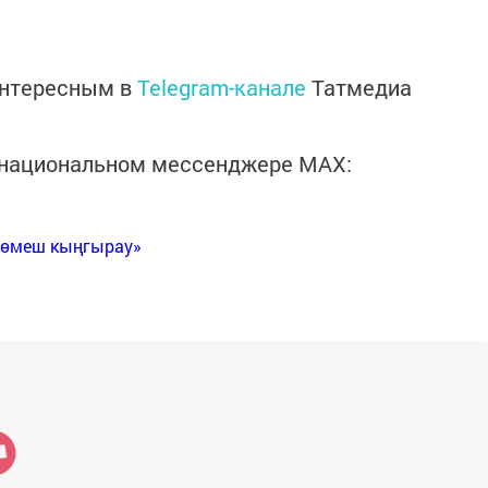
интересным в
Telegram-канале
Татмедиа
в национальном мессенджере MАХ:
Көмеш кыңгырау»