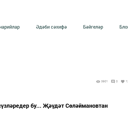
нарийлар
Әдәби сәхифә
Бәйгеләр
Бло
3901
0
1
сүзләредер бу... Җәүдәт Сөләймановтан