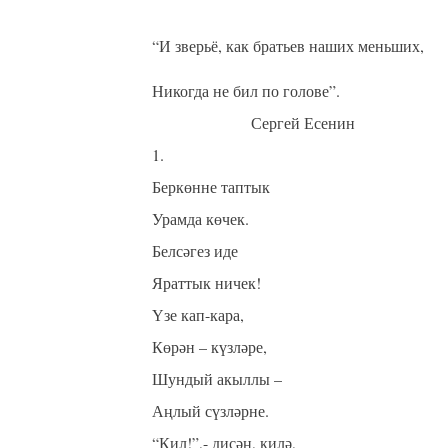
“И зверьё, как братьев наших меньших,
Никогда не бил по голове”.
Сергей Есенин
1.
Беркөнне таптык
Урамда көчек.
Белсәгез иде
Яраттык ничек!
Үзе кап-кара,
Көрән – күзләре,
Шундый акыллы –
Аңлый сүзләрне.
“Кил!”,- дисәң, килә,