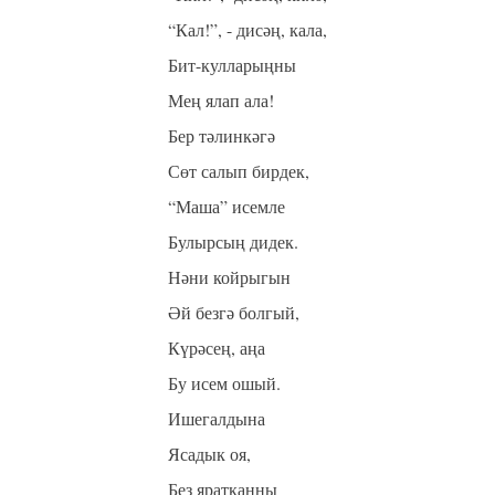
“Кал!”, - дисәң, кала,
Бит-кулларыңны
Мең ялап ала!
Бер тәлинкәгә
Сөт салып бирдек,
“Маша” исемле
Булырсың дидек.
Нәни койрыгын
Әй безгә болгый,
Күрәсең, аңа
Бу исем ошый.
Ишегалдына
Ясадык оя,
Без яратканны