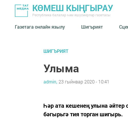
КӨМЕШ КЫҢГЫРАУ
Республика балалар һәм яшүсмерләр газетасы
Газетага онлайн язылу
Шигърият
Сце
ШИГЪРИЯТ
Улыма
admin,
23 гыйнвар 2020 - 10:41
Һәр ата кешенең улына әйтер 
бәгырьгә тия торган шигырь.