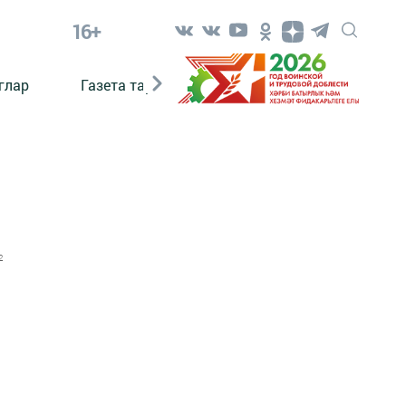
16+
глар
Газета тарихы
Әкият
Әкият язаб
2