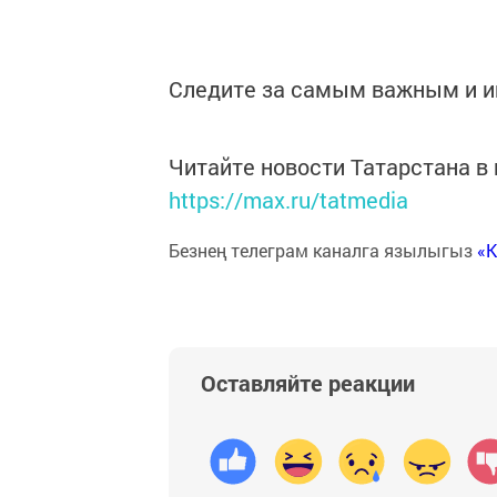
Следите за самым важным и 
Читайте новости Татарстана 
https://max.ru/tatmedia
Безнең телеграм каналга язылыгыз
«
Оставляйте реакции