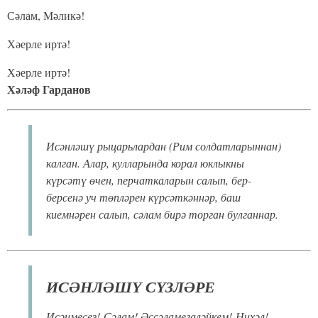
Сәлам, Мәликә!
Хәерле иртә!
Хәерле иртә!
Хәләф Гарданов
Исәнләшү рыцарьлардан (Рим солдатларыннан)
калган. Алар, кулларында корал юклыкны
күрсәтү өчен, перчаткаларын салып, бер-
берсенә уч төпләрен күрсәткәннәр, баш
киемнәрен салып, сәлам бирә торган булганнар.
ИСӘНЛӘШҮ СҮЗЛӘРЕ
Исәнмесез! Сәлам! Әссәламегаләйкем! Нихәл!