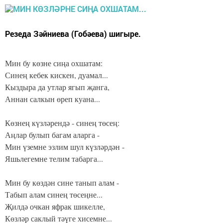
Резеда Зәйниева (Гобәева) шигыре.
Мин бу көзне сиңа охшатам:
Синең кебек кискен, дуамал...
Кыздыра да утлар ягып җанга,
Аннан салкын өреп куана...
Көзнең күзләрендә - синең төсең:
Аңлар булып багам аларга -
Мин үземне эзлим шул күзләрдән -
Яшьлегемне телим табарга...
Мин бу көздән сине танып алам -
Табып алам синең төсеңне...
Җилдә очкан яфрак шикелле,
Көзләр саклый тәүге хисемне...