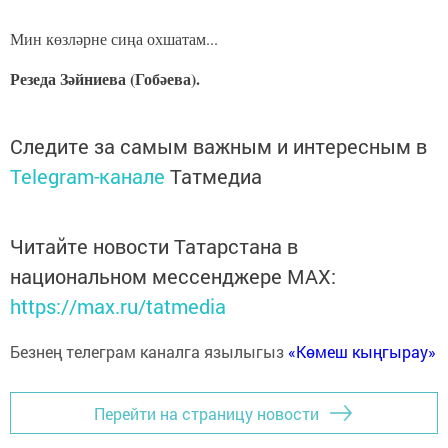
Мин көзләрне сиңа охшатам...
Резеда Зәйниева (Гобәева).
Следите за самым важным и интересным в
Telegram-канале
Татмедиа
Читайте новости Татарстана в
национальном мессенджере MАХ:
https://max.ru/tatmedia
Безнең телеграм каналга язылыгыз
«Көмеш кыңгырау»
Перейти на страницу новости