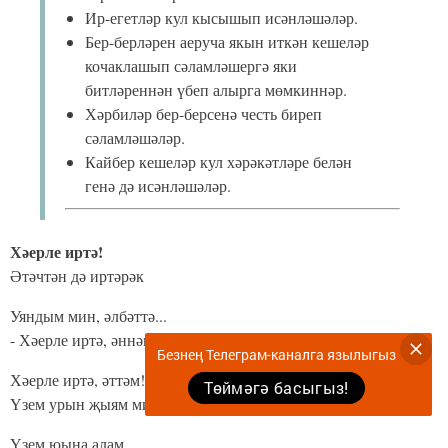
Ир-егетләр кул кысышып исәнләшәләр.
Бер-берләрен аеруча якын иткән кешеләр
кочаклашып сәламләшергә яки
битләреннән үбеп алырга мөмкиннәр.
Хәрбиләр бер-берсенә честь биреп
сәламләшәләр.
Кайбер кешеләр кул хәрәкәтләре белән
генә дә исәнләшәләр.
Хәерле иртә!
Әтәчтән дә иртәрәк
Уяндым мин, әлбәттә...
- Хәерле иртә, әннәм!
Безнең Телеграм-каналга язылыгыз
Хәерле иртә, әттәм!
Төймәгә басыгыз!
Үзем урын җыям мин,
Үзем юына алам...