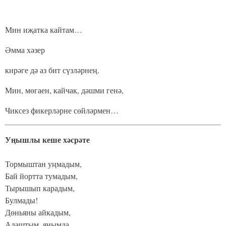
Мин иҗатка кайтам…
Әмма хәзер
кирәге дә аз бит сүзләрнең.
Мин, мөгаен, кайчак, дәшми генә,
Чиксез фикерләрне сөйләрмен…
Уңышлы кеше хәсрәте
Тормыштан уңмадым,
Бай йортта тумадым,
Тырышып карадым,
Булмады!
Дөньяны айкадым,
Адаштым, янымда