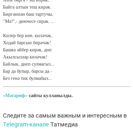
Байга алтын теш кирәк.
Биргәннән баш тартучы,
"Мә!",- диючесе сирәк. ...
Килер бер көн, киләчәк,
Ходай барсын бирәчәк!
Башка әйбер кирәк, дип
Акылсызлар көләчәк!
Байлык, диеп сулмагыз...
Бар да булыр, барсы да -
Без генә тик булмабыз...
«Мәгариф»
сайты кулланылды.
Следите за самым важным и интересным в
Telegram-канале
Татмедиа