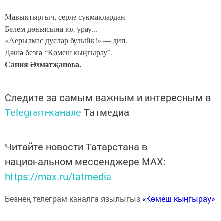
Мавыктыргыч, серле сукмаклардан
Белем дөньясына юл урау...
«Аерылмас дуслар булыйк!» — дип,
Дәшә безгә “Көмеш кыңгырау”.
Сания Әхмәтҗанова.
Следите за самым важным и интересным в
Telegram-канале
Татмедиа
Читайте новости Татарстана в
национальном мессенджере MАХ:
https://max.ru/tatmedia
Безнең телеграм каналга язылыгыз
«Көмеш кыңгырау»