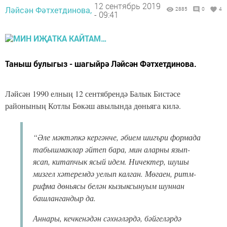
12 сентябрь 2019
Ләйсән Фәтхетдинова,
2885
0
4
- 09:41
Таныш булыгыз - шагыйрә Ләйсән Фәтхетдинова.
Ләйсән 1990 елның 12 сентябрендә Балык Бистәсе
районының Котлы Бөкәш авылында дөньяга килә.
“Әле мәктәпкә кергәнче, әбием шигъри формада
табышмаклар әйтеп бара, мин аларны язып-
ясап, китапчык ясый идем. Ничектер, шушы
мизгел хәтеремдә уелып калган. Мөгаен, ритм-
рифма дөньясы белән кызыксынуым шуннан
башлангандыр да.
Аннары, кечкенәдән сәхнәләрдә, бәйгеләрдә