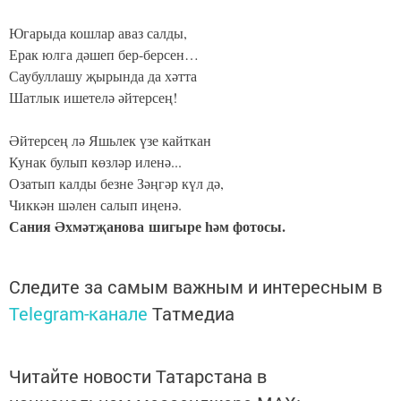
Югарыда кошлар аваз салды,
Ерак юлга дәшеп бер-берсен…
Саубуллашу җырында да хәтта
Шатлык ишетелә әйтерсең!
Әйтерсең лә Яшьлек үзе кайткан
Кунак булып көзләр иленә...
Озатып калды безне Зәңгәр күл дә,
Чиккән шәлен салып иңенә.
Сания Әхмәтҗанова шигыре һәм фотосы.
Следите за самым важным и интересным в
Telegram-канале
Татмедиа
Читайте новости Татарстана в