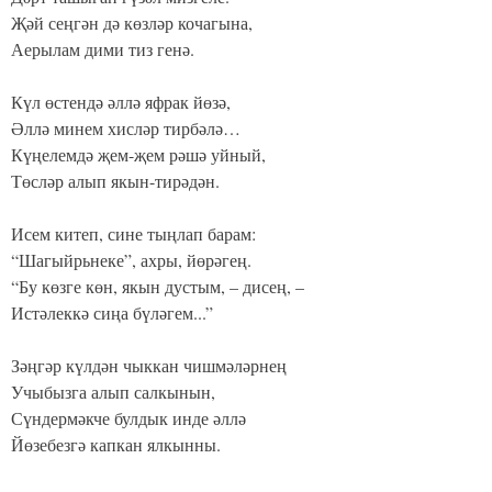
Җәй сеңгән дә көзләр кочагына,
Аерылам дими тиз генә.
Күл өстендә әллә яфрак йөзә,
Әллә минем хисләр тирбәлә…
Күңелемдә җем-җем рәшә уйный,
Төсләр алып якын-тирәдән.
Исем китеп, сине тыңлап барам:
“Шагыйрьнеке”, ахры, йөрәгең.
“Бу көзге көн, якын дустым, – дисең, –
Истәлеккә сиңа бүләгем...”
Зәңгәр күлдән чыккан чишмәләрнең
Учыбызга алып салкынын,
Сүндермәкче булдык инде әллә
Йөзебезгә капкан ялкынны.