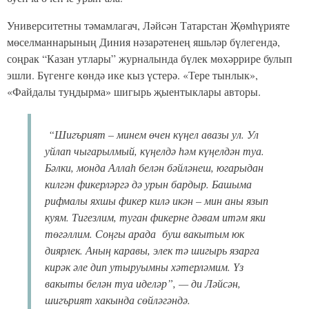
Университетны тәмамлагач, Ләйсән Татарстан Җөмһүрияте
мөселманнарының Диния нәзарәтенең яшьләр бүлегендә,
соңрак “Казан утлары” журналында бүлек мөхәррире булып
эшли. Бүгенге көндә ике кыз үстерә. «Тере тынлык»,
«Файдалы туңдырма» шигырь җыентыклары авторы.
“Шигърият – минем өчен күңел авазы ул. Ул
уйлап чыгарылмый, күңелдә һәм күңелдән туа.
Бәлки, монда Аллаһ белән бәйләнеш, югарыдан
килгән фикерләргә дә урын бардыр. Башыма
рифмалы яхшы фикер килә икән – мин аны язып
куям. Тигезлим, туган фикерне дәвам итәм яки
төгәллим. Соңгы арада буш вакытым юк
диярлек. Аның каравы, элек тә шигырь язарга
кирәк әле дип утыруымны хәтерләмим. Үз
вакыты белән туа иделәр”, — ди Ләйсән,
шигърият хакында сөйләгәндә.