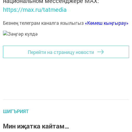
национальном мессенджере MАХ:
https://max.ru/tatmedia
Безнең телеграм каналга язылыгыз
«Көмеш кыңгырау»
Перейти на страницу новости
ШИГЪРИЯТ
Мин иҗатка кайтам…