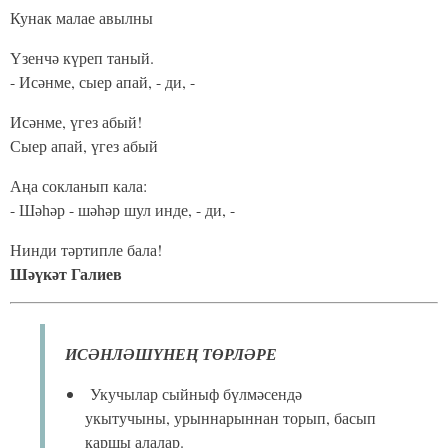
Кунак малае авылны
Үзенчә күреп таный.
- Исәнме, сыер апай, - ди, -
Исәнме, үгез абый!
Сыер апай, үгез абый
Аңа сокланып кала:
- Шәһәр - шәһәр шул инде, - ди, -
Нинди тәртипле бала!
Шәүкәт Галиев
ИСӘНЛӘШҮНЕҢ ТӨРЛӘРЕ
Укучылар сыйныф бүлмәсендә
укытучыны, урыннарыннан торып, басып
каршы алалар.