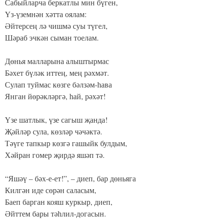
Сабыйларча беркатлы мин бүген,
Үз-үземнән хәтта оялам:
Әйтерсең лә чишмә суы түгел,
Шәраб эчкән сыман тоелам.
Дөнья малларына алыштырмас
Бәхет бүләк иттең, мең рәхмәт.
Сулап туймас көзге бәлзәм-һава
Янган йөрәкләргә, һай, рәхәт!
Үзе шатлык, үзе сагыш җанда!
Җәйләр сула, көзләр чәчәктә.
Тәүге тапкыр көзгә гашыйк булдым,
Хәйран гомер җирдә яшәп тә.
“Яшәү – бәх-е-ет!”, – диеп, бар дөньяга
Килгән иде сөрән саласым,
Баеп барган кояш куркыр, диеп,
Әйттем бары тәһлил-догасын.