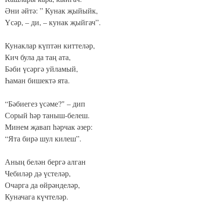
Әни әйтә: ” Кунак җыйыйк,
Үсәр, – ди, – кунак җыйгач”.
Кунаклар күптән киттеләр,
Кич була да таң ата,
Бәби үсәргә уйламый,
Һаман бишектә ята.
“Бәбиегез үсәме?" – дип
Сорый һәр таныш-белеш.
Минем җавап һәрчак әзер:
“Ята бирә шул килеш”.
Аның белән бергә алган
Чебиләр дә үстеләр,
Очарга да өйрәнделәр,
Куначага күчтеләр.