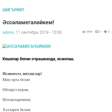
ШИГЪРИЯТ
Әссәламегаләйкем!
admin,
11 сентябрь 2019 - 10:58
3665
0
3
Кешеләр белән очрашканда, исәнләш.
Исәнмесез, иптәшләр!
Мин иртә белән
Өйләргә керәм,
Иптәшләремнең
Хәлләрен беләм: