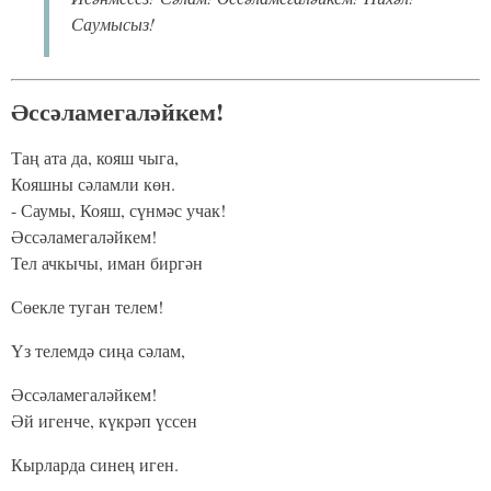
Саумысыз!
Әссәламегаләйкем!
Таң ата да, кояш чыга,
Кояшны сәламли көн.
- Саумы, Кояш, сүнмәс учак!
Әссәламегаләйкем!
Тел ачкычы, иман биргән
Сөекле туган телем!
Үз телемдә сиңа сәлам,
Әссәламегаләйкем!
Әй игенче, күкрәп үссен
Кырларда синең иген.