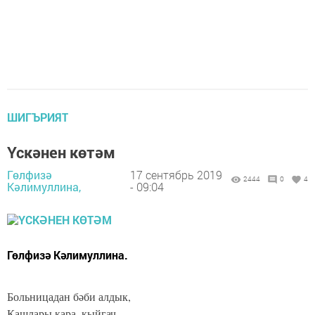
ШИГЪРИЯТ
Үскәнен көтәм
Гөлфизә
17 сентябрь 2019
2444
0
4
Кәлимуллина,
- 09:04
Гөлфизә Кәлимуллина.
Больницадан бәби алдык,
Кашлары кара, кыйгач.