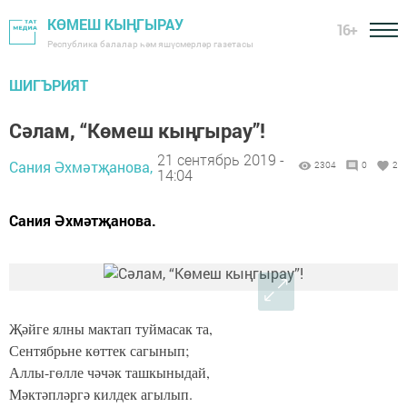
КӨМЕШ КЫҢГЫРАУ
16+
Республика балалар һәм яшүсмерләр газетасы
ШИГЪРИЯТ
Сәлам, “Көмеш кыңгырау”!
21 сентябрь 2019 -
Сания Әхмәтҗанова,
2304
0
2
14:04
Сания Әхмәтҗанова.
Җәйге ялны мактап туймасак та,
Сентябрьне көттек сагынып;
Аллы-гөлле чәчәк ташкыныдай,
Мәктәпләргә килдек агылып.