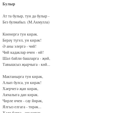
Булыр
Ат та булыр, тун да булыр -
Без булмабыз. (М.Акмулла)
Киенергә тун кирәк.
Берәү түгел, ун кирәк!
Ә аны элергә - чөй!
Чөй кадаклар өчен - өй!
Шәл бәйли башларга - җөй,
Тавышсыз җырчыга - көй...
Мактанырга тун кирәк,
Алып булса, ун кирәк!
Хәерчегә җан кирәк,
Акчалыга дан кирәк.
Чирле өчен - сау йөрәк,
Ялгыз елгага - тирәк...
Хәле барга - эш кирәк,