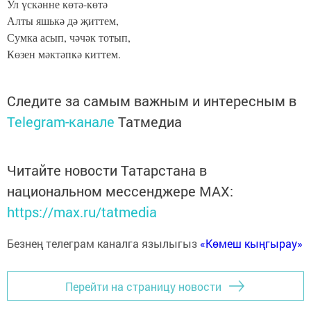
Ул үскәнне көтә-көтә
Алты яшькә дә җиттем,
Сумка асып, чәчәк тотып,
Көзен мәктәпкә киттем.
Следите за самым важным и интересным в
Telegram-канале
Татмедиа
Читайте новости Татарстана в
национальном мессенджере MАХ:
https://max.ru/tatmedia
Безнең телеграм каналга язылыгыз
«Көмеш кыңгырау»
Перейти на страницу новости