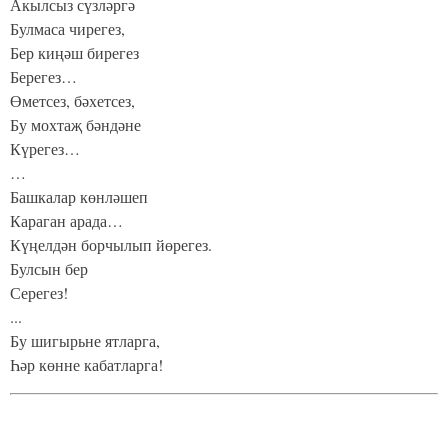
Акылсыз сүзләргә
Булмаса чирегез,
Бер киңәш бирегез
Берегез…
Өметсез, бәхетсез,
Бу мохтаҗ бәндәне
Күрегез…
…
Башкалар көнләшеп
Караган арада…
Күңелдән борчылып йөрегез.
Булсын бер
Серегез!
...
Бу шигырьне ятларга,
Һәр көнне кабатларга!