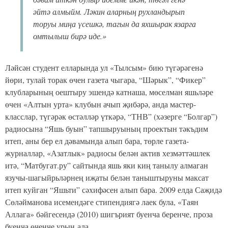
әйтә алмыйм. Ләкин аларның рухландырып
торуы миңа үсешкә, тагын да яхшырак язарга
омтылыш бирә иде.»
Ләйсән студент елларында ул «Тылсым» бию түгәрәгенә
йөри, тулай торак өчен газета чыгара, “Шәрык”, “Фикер”
клубларының оештыру эшендә катнаша, мөселман яшьләре
өчен «Алтын урта» клубын ачып җибәрә, анда мастер-
класслар, түгәрәк өстәлләр үткәрә, “ТНВ” (хәзерге “Болгар”)
радиосына “Яшь буын” тапшыруының проектын тәкъдим
итеп, аны бер ел дәвамында алып бара, төрле газета-
журналлар, «Азатлык» радиосы белән актив хезмәттәшлек
итә, “Матбугат.ру” сайтында яшь яки киң танылу алмаган
язучы-шагыйрьләрнең иҗаты белән таныштыруны максат
итеп куйган “Яшьти” сәхифәсен алып бара. 2009 елда Саҗидә
Сөләйманова исемендәге стипендиягә лаек була, «Таян
Аллага» бәйгесендә (2010) шигърият буенча беренче, проза
буенча өченче урын ала.