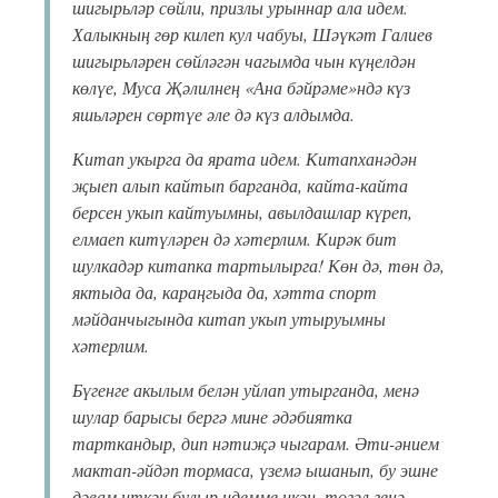
шигырьләр сөйли, призлы урыннар ала идем.
Халыкның гөр килеп кул чабуы, Шәүкәт Галиев
шигырьләрен сөйләгән чагымда чын күңелдән
көлүе, Муса Җәлилнең «Ана бәйрәме»ндә күз
яшьләрен сөртүе әле дә күз алдымда.
Китап укырга да ярата идем. Китапханәдән
җыеп алып кайтып барганда, кайта-кайта
берсен укып кайтуымны, авылдашлар күреп,
елмаеп китүләрен дә хәтерлим. Кирәк бит
шулкадәр китапка тартылырга! Көн дә, төн дә,
яктыда да, караңгыда да, хәтта спорт
мәйданчыгында китап укып утыруымны
хәтерлим.
Бүгенге акылым белән уйлап утырганда, менә
шулар барысы бергә мине әдәбиятка
тарткандыр, дип нәтиҗә чыгарам. Әти-әнием
мактап-әйдәп тормаса, үземә ышанып, бу эшне
дәвам иткән булыр идемме икән, төгәл генә