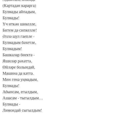
(Картадан карарга)
Булмады айпадым,
Булмады!
Үч иткән шикелле,
Битем дә сипкелле!
Әллә шул гаепле -
Булмадым бәхетле,
Булмадым!
Башкалар биектә -
Яшиләр рәхәттә,
Өйләре болындай,
Машина да кәттә.
Мин генә уңмадым,
Булмады!
Абынсам, егылдым,
Ашасам - тыгылдым…
Булмады -
Лимондай сыгылдым!