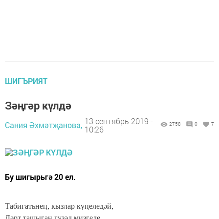
ШИГЪРИЯТ
Зәңгәр күлдә
13 сентябрь 2019 -
Сания Әхмәтҗанова,
2758
0
7
10:26
Бу шигырьгә 20 ел.
Табигатьнең, кызлар күңеледәй,
Дәрт ташыган гүзәл мизгеле.