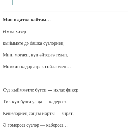
Мин иҗатка кайтам…
Әмма хәзер
кыйммәте дә башка сүзләрнең.
Мин, мөгаен, күп әйтергә теләп,
Мөмкин кадәр азрак сөйләрмен…
Сүз кыйммәтле бүген — ихлас фикер.
Тик күп булса ул да — кадерсез.
Кешеләрнең соңгы йорты — зират,
Ә гомерсез сүзләр — каберсез…