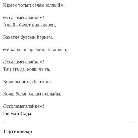
Икмәк тотып сәлам юллыйм,
Әссәламегаләйкем!
Ачыйк бәхет ишекләрен,
Бәхетле булсын һәркем.
Әй кардәшләр, милләттәшләр,
Әссәламегаләйкем!
Таң ата да, кояш чыга,
Кояшлы бездә һәр көн.
Кояш белән сәлам юллыйм,
Әссәламегаләйкем!
Госман Садә
Тәртиплеләр