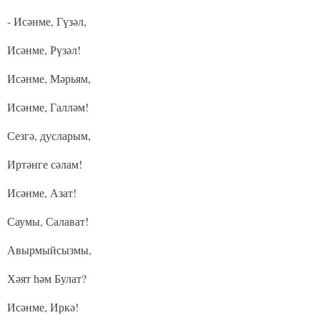
- Исәнме, Гүзәл,
Исәнме, Рүзәл!
Исәнме, Мәрьям,
Исәнме, Галләм!
Сезгә, дусларым,
Иртәнге сәлам!
Исәнме, Азат!
Саумы, Салават!
Авырмыйсызмы,
Хәят һәм Булат?
Исәнме, Иркә!