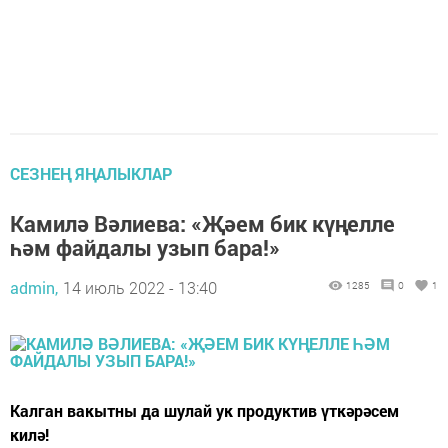
СЕЗНЕҢ ЯҢАЛЫКЛАР
Камилә Вәлиева: «Җәем бик күңелле
һәм файдалы узып бара!»
admin,
14 июль 2022 - 13:40
1285
0
1
Калган вакытны да шулай ук продуктив үткәрәсем
килә!