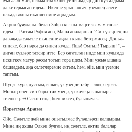
Мәсәлән мин, шахматны яхшы уйныймдыр дип күз алдыма
да китермәгән идем... Икенче урын алгач, үземнең әлеге
өлкәдә яхшы икәнлегемне аңладым.
Акрил буяулары белән Зөһрә кызны мәңге ясамам төсле
идем... Рәссам Руфия апа, Маша апаларның "Син үзеңнең ни
дәрәҗәдә сәләтле икәнеңне аңлап кына бетермисең. Дөнья–
синеке, бар нәрсә дә синең кулда. Яшә! Омтыл! Тырыш! ", –
дигән сүзләре тәэсир итте. Бер сәгатьтән инде мин кулымда
искиткеч матур рәсем тотып тора идем. Мин үземә ышана
башладым, яңа сәләтләремне ачтым, һәм, әйе, мин үземне
таптым.
Шуңа күрә, дустым, ышан, үз-үзеңне табу – авыр түгел.
Моның өчен син бары тик үзеңә, үз көчеңә ышанырга
тиешсең. Ә Сәләт сиңа, һичшиксез, булышачак.
Йөрәгемдә Арагил
Әйе, Сәләтле җәй миңа онытылмас бүләкләрен калдырды.
Миңа иң яхшы Өлкән булган, иң сәләтле, актив балалар