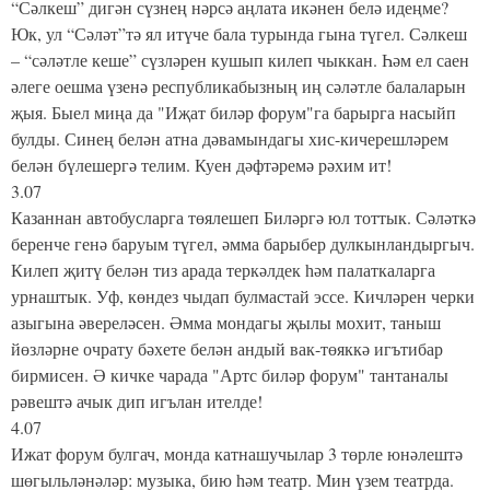
“Сәлкеш” дигән сүзнең нәрсә аңлата икәнен белә идеңме?
Юк, ул “Сәләт”тә ял итүче бала турында гына түгел. Сәлкеш
– “сәләтле кеше” сүзләрен кушып килеп чыккан. Һәм ел саен
әлеге оешма үзенә республикабызның иң сәләтле балаларын
җыя. Быел миңа да "Иҗат биләр форум"га барырга насыйп
булды. Синең белән атна дәвамындагы хис-кичерешләрем
белән бүлешергә телим. Куен дәфтәремә рәхим ит!
3.07
Казаннан автобусларга төялешеп Биләргә юл тоттык. Сәләткә
беренче генә баруым түгел, әмма барыбер дулкынландыргыч.
Килеп җитү белән тиз арада теркәлдек һәм палаткаларга
урнаштык. Уф, көндез чыдап булмастай эссе. Кичләрен черки
азыгына әвереләсен. Әмма мондагы җылы мохит, таныш
йөзләрне очрату бәхете белән андый вак-төяккә игътибар
бирмисен. Ә кичке чарада "Артс биләр форум" тантаналы
рәвештә ачык дип игълан ителде!
4.07
Ижат форум булгач, монда катнашучылар 3 төрле юнәлештә
шөгыльләнәләр: музыка, бию һәм театр. Мин үзем театрда.