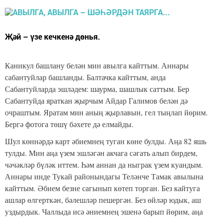
Җәй – үзе кечкенә дөнья.
Каникул башлану белән мин авылга кайттым. Аннары
сабантуйлар башланды. Балтачка кайттым, анда
Сабантуйларда эшләдем: шаурма, шашлык саттым. Бер
Сабантуйда яраткан җырчым Айдар Галимов белән дә
очраштым. Яратам мин аның җырлавын, гел тыңлап йөрим.
Бергә фотога төшү бәхете дә елмайды.
Шул көннәрдә карт әбиемнең туган көне булды. Аңа 82 яшь
тулды. Мин аңа үзем эшләгән акчага сәгать алып бирдем,
чәчәкләр бүләк иттем. Һәм аннан да ныграк үзем куандым.
Аннары инде Тукай районындагы Теләнче Тамак авылына
кайттым. Әбием безне сагынып көтеп торган. Без кайтуга
ашлар өлгерткән, бәлешләр пешергән. Без өйләр юдык, аш
уздырдык. Чаллыда исә әниемнең эшенә барып йөрим, аңа