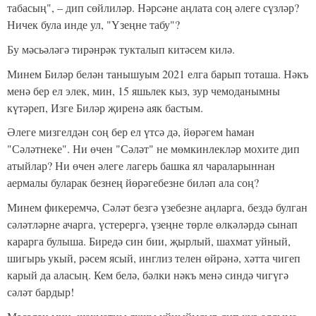
табасың", – дип сөйлиләр. Нәрсәне аңлата соң әлеге сүзләр?
Ничек була инде ул, "Үзеңне табу"?
Бу мәсьәләгә тирәнрәк тукталып китәсем килә.
Минем Биләр белән танышуым 2021 елга барып тоташа. Нәкъ
менә бер ел элек, мин, 15 яшьлек кыз, зур чемоданымны
күтәреп, Изге Биләр җиренә аяк бастым.
Әлеге мизгелдән соң бер ел үтсә дә, йөрәгем һаман
"Сәләтнеке". Ни өчен "Сәләт" не мөмкинлекләр мохите дип
атыйлар
? Ни өчен әлеге лагерь башка ял чараларыннан
аермалы буларак безнең йөрәгебезне биләп ала соң?
Минем фикеремчә, Сәләт безгә үзебезне аңларга, бездә булган
сәләтләрне ачарга, үстерергә, үзеңне төрле өлкәләрдә сынап
карарга булыша. Биредә син бии, җырлый, шахмат уйный,
шигырь укый, рәсем ясый, инглиз телен өйрәнә, хәтта чигеп
карый да аласың. Кем белә, бәлки нәкъ менә синдә чигүгә
сәләт бардыр!