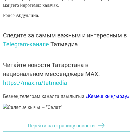
мәңгегә йөрәгемдә калачак.
Рәйсә Абдуллина.
Следите за самым важным и интересным в
Telegram-канале
Татмедиа
Читайте новости Татарстана в
национальном мессенджере MАХ:
https://max.ru/tatmedia
Безнең телеграм каналга язылыгыз
«Көмеш кыңгырау»
Перейти на страницу новости