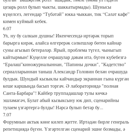
цезарь ролл булып чыкты, шаккатырмады). Шунысы
күңелсез, легендар “Түбәтәй” юкка чыккан, тик “Сәләт кафе”
кимен куймый кебек.
6.07
Ух, ну бу салкын душны! Икенчесендә иртәрәк торып
барырга кирәк, алайса өлгерерәк сәлкешләр бөтен кайнар
суны агызып бетерәләр. Ярый, проблема түгел, чыныгып
кайтырмын! Күңелле очрашулар дәвам итә, бүген күбебезгә
“Ералаш”киножурналыннан, "Папины дочки", "Кадетство"
сериалларыннан таныш Александр Головин белән очрашуда
булдык. Шундый кызыклы кайчандыр экраннан гына күргән
кеше каршыңда басып торгач. Ә лабораториядә "полная
Санта-Барбара"! Кайбер труппадашлар тулы көчкә
эшләмәгәч, Булат абый кызыксыну юк дип, сценарийны
тулаем үзгәртергә булды! Нәрсә булып бетәр бу...
7.07
Форумнын актык көне килеп җитте. Иртәдән бирле генераль
репетициядә бүген. Үзгәртелгән сценарий эшне бозмады, ә