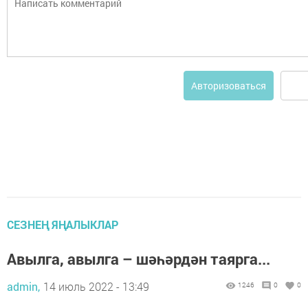
Авторизоваться
СЕЗНЕҢ ЯҢАЛЫКЛАР
Авылга, авылга – шәһәрдән таярга...
admin,
14 июль 2022 - 13:49
1246
0
0