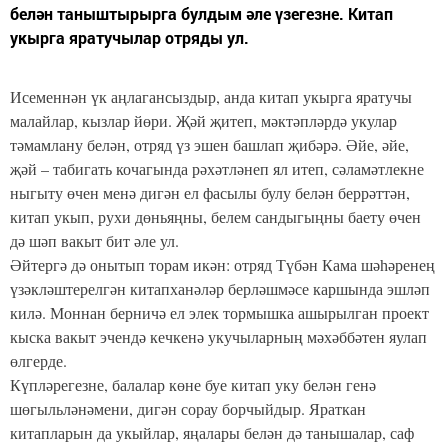
белән таныштырырга булдым әле үзегезне. Китап
укырга яратучылар отряды ул.
Исеменнән үк аңлагансыздыр, анда китап укырга яратучы
малайлар, кызлар йөри. Җәй җитеп, мәктәпләрдә укулар
тәмамлану белән, отряд үз эшен башлап җибәрә. Әйе, әйе,
җәй – табигать кочагында рәхәтләнеп ял итеп, сәламәтлекне
ныгыту өчен менә дигән ел фасылы булу белән беррәттән,
китап укып, рухи дөньяңны, белем сандыгыңны баету өчен
дә шәп вакыт бит әле ул.
Әйтергә дә онытып торам икән: отряд Түбән Кама шәһәренең
үзәкләштерелгән китапханәләр берләшмәсе каршында эшләп
килә. Моннан берничә ел элек тормышка ашырылган проект
кыска вакыт эчендә кечкенә укучыларның мәхәббәтен яулап
өлгерде.
Күпләрегезне, балалар көне буе китап уку белән генә
шөгыльләнәмени, дигән сорау борчыйдыр. Яраткан
китапларын да укыйлар, яңалары белән дә танышалар, саф