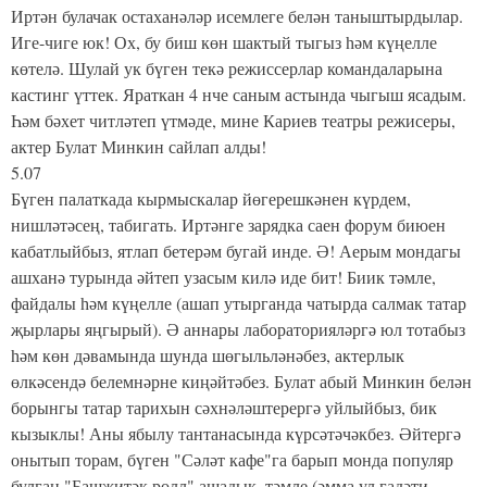
Иртән булачак остаханәләр исемлеге белән таныштырдылар.
Иге-чиге юк! Ох, бу биш көн шактый тыгыз һәм күңелле
көтелә. Шулай ук бүген текә режиссерлар командаларына
кастинг үттек. Яраткан 4 нче саным астында чыгыш ясадым.
Һәм бәхет читләтеп үтмәде, мине Кариев театры режисеры,
актер Булат Минкин сайлап алды!
5.07
Бүген палаткада кырмыскалар йөгерешкәнен күрдем,
нишләтәсең, табигать. Иртәнге зарядка саен форум биюен
кабатлыйбыз, ятлап бетерәм бугай инде. Ә! Аерым мондагы
ашханә турында әйтеп узасым килә иде бит! Биик тәмле,
файдалы һәм күңелле (ашап утырганда чатырда салмак татар
җырлары яңгырый). Ә аннары лабораторияләргә юл тотабыз
һәм көн дәвамында шунда шөгыльләнәбез, актерлык
өлкәсендә белемнәрне киңәйтәбез. Булат абый Минкин белән
борынгы татар тарихын сәхнәләштерергә уйлыйбыз, бик
кызыклы! Аны ябылу тантанасында күрсәтәчәкбез. Әйтергә
онытып торам, бүген "Сәләт кафе"га барып монда популяр
булган "Башҗитәк ролл" ашадык, тәмле (әмма ул гадәти