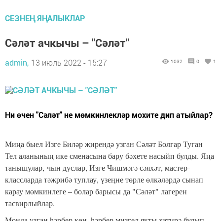
СЕЗНЕҢ ЯҢАЛЫКЛАР
Сәләт ачкычы – "Сәләт"
admin,
13 июль 2022 - 15:27
1032
0
1
Ни өчен "Сәләт" не мөмкинлекләр мохите дип атыйлар?
Миңа быел Изге Биләр җирендә узган Сәләт Болгар Туган
Тел аланының ике сменасына бару бәхете насыйп булды. Яңа
танышулар, чын дуслар, Изге Чишмәгә сәяхәт, мастер-
классларда тәҗрибә туплау, үзеңне төрле өлкәләрдә сынап
карау мөмкинлеге – болар барысы да "Сәләт" лагерен
тасвирлыйлар.
Монда узган һәрбер көн, һәрбер мизгел якты хатирә булып