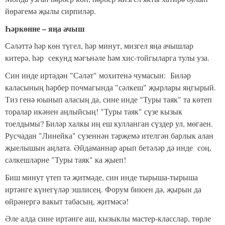
йөрәгемә җылы сирпиләр.
Һәркөнне – яңа ачыш
Сәләттә һәр көн түгел, һәр минут, мизгел яңа ачышлар
китерә, һәр секунд мәгънәле һәм хис-тойгыларга тулы уза.
Син инде иртәдән "Сәләт" мохитенә чумасын: Биләр
каласының һәрбер почмагында "сәлкеш" җырлары яңгырый.
Тиз генә юынып аласың да, сине инде "Туры таяк" та көтеп
торалар икәнен аңлыйсың! "Туры таяк" сүзе кызык
тоелдымы? Биләр халкы иң еш кулланган сүздер ул, мөгаен.
Русчадан "Линейка" сүзеннән тәрҗемә ителгән барлык алан
җыелышын аңлата. Әйдаманнар арып бетәләр дә инде соң,
сәлкешләрне "Туры таяк" ка җыеп!
Биш минут үтеп тә җитмәде, син инде тырыша-тырыша
иртәнге күнегүләр эшлисең. Форум биюен дә, җырын да
өйрә
не
ргә вакыт табасың, җитмәсә!
Әле алда сине иртәнге аш, кызыклы мастер-класслар, төрле