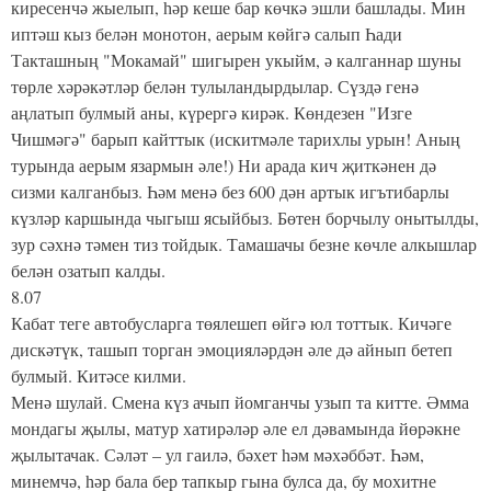
киресенчә жыелып, һәр кеше бар көчкә эшли башлады. Мин
иптәш кыз белән монотон, аерым көйгә салып Һади
Такташның "Мокамай" шигырен укыйм, ә калганнар шуны
төрле хәрәкәтләр белән тулыландырдылар. Сүздә генә
аңлатып булмый аны, күрергә кирәк. Көндезен "Изге
Чишмәгә" барып кайттык (искитмәле тарихлы урын! Аның
турында аерым язармын әле!) Ни арада кич җиткәнен дә
сизми калганбыз. Һәм менә без 600 дән артык игътибарлы
күзләр каршында чыгыш ясыйбыз. Бөтен борчылу онытылды,
зур сәхнә тәмен тиз тойдык. Тамашачы безне көчле алкышлар
белән озатып калды.
8.07
Кабат теге автобусларга төялешеп өйгә юл тоттык. Кичәге
дискәтүк, ташып торган эмоцияләрдән әле дә айнып бетеп
булмый. Китәсе килми.
Менә шулай. Смена күз ачып йомганчы узып та китте. Әмма
мондагы җылы, матур хатирәләр әле ел дәвамында йөрәкне
җылытачак. Сәләт – ул гаилә, бәхет һәм мәхәббәт. Һәм,
минемчә, һәр бала бер тапкыр гына булса да, бу мохитне