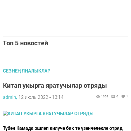
Топ 5 новостей
СЕЗНЕҢ ЯҢАЛЫКЛАР
Китап укырга яратучылар отряды
admin,
12 июль 2022 - 13:14
1068
0
1
Түбән Камада эшләп килүче бик тә үзенчәлекле отряд