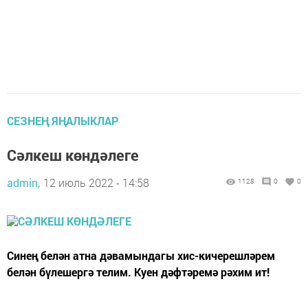
СЕЗНЕҢ ЯҢАЛЫКЛАР
Сәлкеш көндәлеге
admin,
12 июль 2022 - 14:58
1128
0
0
Синең белән атна дәвамындагы хис-кичерешләрем
белән бүлешергә телим. Куен дәфтәремә рәхим ит!