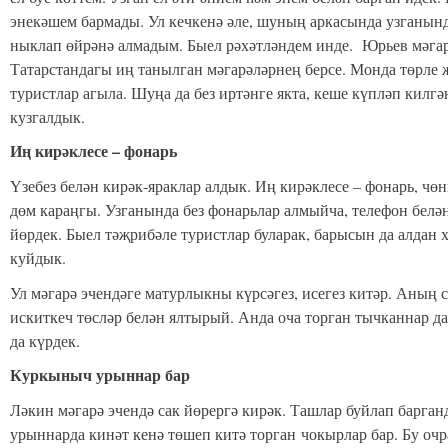
энекәшем бармады. Ул кечкенә әле, шуның аркасында узганын
ныклап өйрәнә алмадым. Быел рәхәтләндем инде. Юрьев мәга
Татарстандагы иң танылган мәгарәләрнең берсе. Монда төрле
туристлар агыла. Шуңа да без иртәнге якта, кеше күпләп килг
кузгалдык.
Иң кирәклесе – фонарь
Үзебез белән кирәк-яраклар алдык. Иң кирәклесе – фонарь, чөн
дөм караңгы. Узганында без фонарьлар алмыйча, телефон белә
йөрдек. Быел тәҗрибәле туристлар буларак, барысын да алдан 
куйдык.
Ул мәгарә эчендәге матурлыкны күрсәгез, исегез китәр. Аның 
искиткеч төсләр белән ялтырый. Анда оча торган тычканнар да
да күрдек.
Куркыныч урыннар бар
Ләкин мәгарә эчендә сак йөрергә кирәк. Ташлар буйлап барган
урыннарда кинәт кенә төшеп китә торган чокырлар бар. Бу очр