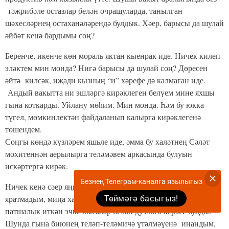
тәҗрибәле остазлар белән очрашуларда, танылган
шәхесләрнең остаханәләрендә булдык. Хәер, барысы да шулай
әйбәт кенә бардымы соң?
Беренче, икенче көн мораль яктан кыенрак иде. Ничек килеп
эләктем мин монда? Нигә барысы да шулай соң? Дөресен
әйтә килсәк, иҗади кызның “и” хәрефе дә калмаган иде.
Андый вакытта ни эшләргә кирәклеген белүем мине яхшы
гына коткарды. Уйлану мөһим. Мин монда. Һәм бу юкка
түгел, мөмкинлектән файдаланып калырга кирәклегенә
төшендем.
Соңгы көндә күзләрем яшьле иде, әмма бу халәтнең Сәләт
мохитеннән аерылырга теләмәвем аркасында булуын
искәртергә кирәк.
Безнең Телеграм-каналга язылыгыз
Ничек кенә сәер яңгырамасын, әмма мин биергә бөтенләй дә
Төймәгә басыгыз!
яратмадым, миңа хас әйбер түгел кебек. Күп еллар дәверендә
патшалык иткән эчке кысалар белән дуэльгә керәсе булды.
Шунда гына биюнең теләп-теләмичә үтәлмәүенә инандым,