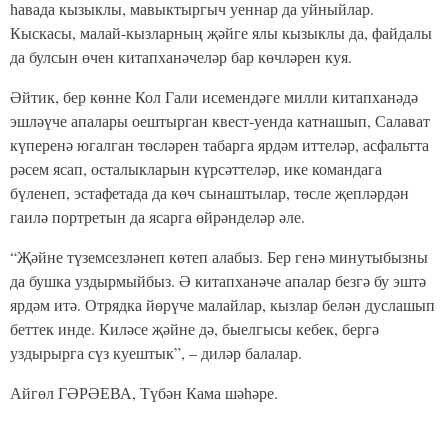
һавада кызыклы, мавыктыргыч уеннар да уйныйлар.
Кыскасы, малай-кызларның җәйге ялы кызыклы да, файдалы
да булсын өчен китапханәчеләр бар көчләрен куя.
Әйтик, бер көнне Кол Гали исемендәге милли китапханәдә
эшләүче апалары оештырган квест-уенда катнашып, Салават
күперенә югалган төсләрен табарга ярдәм иттеләр, асфальтта
рәсем ясап, осталыкларын күрсәттеләр, ике командага
бүленеп, эстафетада да көч сынаштылар, төсле җепләрдән
гаилә портретын да ясарга өйрәнделәр әле.
“Җәйне түземсезләнеп көтеп алабыз. Бер генә минутыбызны
да бушка уздырмыйбыз. Ә китапханәче апалар безгә бу эштә
ярдәм итә. Отрядка йөрүче малайлар, кызлар белән дуслашып
беттек инде. Киләсе җәйне дә, быелгысы кебек, бергә
уздырырга сүз куештык”, – диләр балалар.
Айгөл ГӘРӘЕВА, Түбән Кама шәһәре.