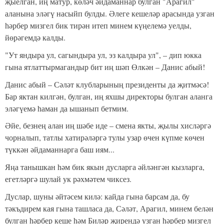
җыелган, иң матур, көләч әйдаманнар булган "Арагил"
аланына эләгү насыйп булды. Әлеге кешеләр арасында узган
һәрбер мизгел бик тирән итеп минем күңелемә уелды,
йөрәгемдә калды.
"Ут яндыра ул, сагындыра ул, эз калдыра ул", – дип юкка
гына ятлаттырмагандыр бит иң шәп Өлкән – Данис абый!
Данис абый – Сәләт клубларының президенты да җитмәсә!
Бар яктан килгән, булган, иң яхшы директоры булган аланга
эләгүемә һаман да ышанып бетмим.
Әйе, безнең алан иң шәбе иде – смена якты, җылы хисләргә
чорналып, татлы хатирәләргә тулы узар өчен күпме көчен
түккән әйдаманнарга баш иям...
Яңа танышкан һәм бик якын дусларга әйләнгән кызларга,
егетләргә шулай ук рәхмәтем чиксез.
Дуслар, шуны әйтәсем килә: кайда гына барсам да, бу
тәкъдирем кая гына ташласа да, Сәләт, Арагил, минем белән
булган һәрбер кеше һәм Биләр җирендә узган һәрбер мизгел