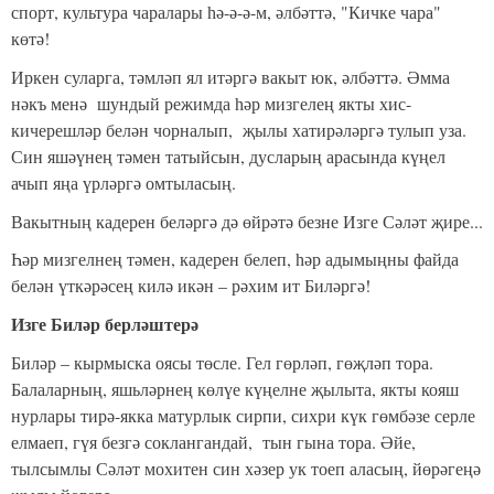
спорт, культура чаралары һә-ә-ә-м, әлбәттә, "Кичке чара"
көтә!
Иркен суларга, тәмләп ял итәргә вакыт юк, әлбәттә. Әмма
нәкъ менә шундый режимда һәр мизгелең якты хис-
кичерешләр белән чорналып, җылы хатирәләргә тулып уза.
Син яшәүнең тәмен татыйсын, дусларың арасында күңел
ачып яңа үрләргә омтыласың.
Вакытның кадерен беләргә дә өйрәтә безне Изге Сәләт җире...
Һәр мизгелнең тәмен, кадерен белеп, һәр адымыңны файда
белән үткәрәсең килә икән – рәхим ит Биләргә!
Изге Биләр берләштерә
Биләр – кырмыска оясы төсле. Гел гөрләп, гөҗләп тора.
Балаларның, яшьләрнең көлүе күңелне җылыта, якты кояш
нурлары тирә-якка матурлык сирпи, сихри күк гөмбәзе серле
елмаеп, гүя безгә соклангандай
, тын гына тора. Әйе,
тылсымлы Сәләт мохитен син хәзер ук тоеп аласың, йөрәгеңә