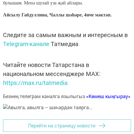
булышам. Менә шулай уза җәй айлары.
Айсылу Габдуллина, Чаллы шәһәре, 4нче мәктәп.
Следите за самым важным и интересным в
Telegram-канале
Татмедиа
Читайте новости Татарстана в
национальном мессенджере MАХ:
https://max.ru/tatmedia
Безнең телеграм каналга язылыгыз
«Көмеш кыңгырау»
Перейти на страницу новости