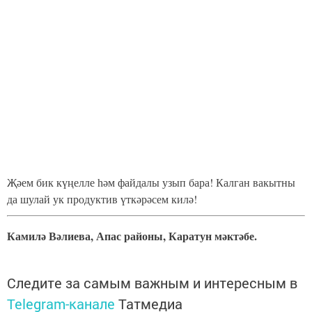
Җ
әем бик күңелле һәм файдалы узып бара! Калган вакытны
да шулай ук продуктив үткәрәсем килә!
Камилә Вәлиева, Апас районы, Каратун мәктәбе.
Следите за самым важным и интересным в
Telegram-канале
Татмедиа