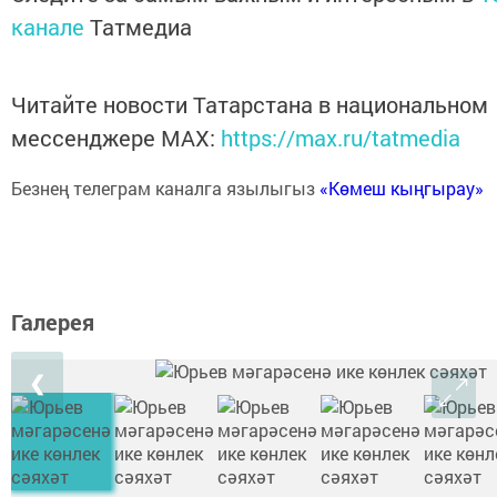
канале
Татмедиа
Читайте новости Татарстана в национальном
мессенджере MАХ:
https://max.ru/tatmedia
Безнең телеграм каналга язылыгыз
«Көмеш кыңгырау»
Галерея
❮