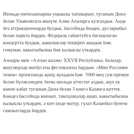
Июньдә имтиханнарны уңышлы тапшырып, туганым Динә
белән Ульяновскта яшәүче Алма Апаларга кузгалдык. Анда
без аттракционнарда булдык, бассейнда йөздек, дусларыбыз
белән паркта йөрдек, Федераль сабантуйга багышлаган
концертта булдык, шашлыклар пешереп ашадык һәм,
гомумән, вакытыбызны бик кызыклы үткәрдек.
Аннары мин «Алтын каләм» XXVII Республика, балалар,
яшүсмерләр матбугаты фестиваленә бардым. «Мин Россияне
төзим» проектында җиңү яуладым һәм 7000 мең сум премия
белән бүләкләндем. 6нчы июльдә аттестат алдык, шул ук
көнне кабат туганым Динә белән 3 көнгә Казанга киттек.
Көндез бассейнда коенып, тәмлүшкәләр ашап, вакытыбызны
кызыклы үткәрдек, ә кич инде матур, гүзәл Казанбыз буенча
самокатларда йөрдек.