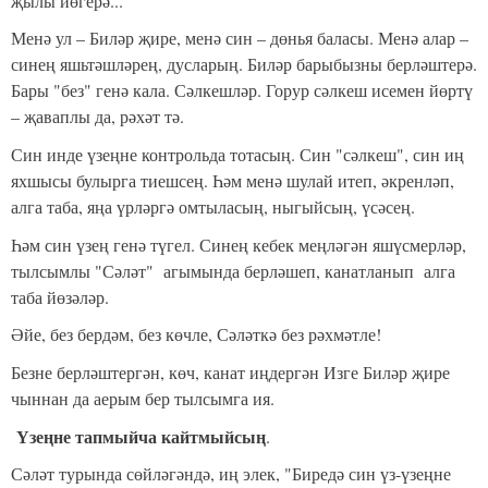
җылы йөгерә...
Менә ул – Биләр җире, менә син – дөнья баласы. Менә алар –
синең яшьтәшләрең, дусларың. Биләр барыбызны берләштерә.
Бары "без" генә кала. Сәлкешләр. Горур сәлкеш исемен йөртү
– җаваплы да, рәхәт тә
.
Син инде үзеңне контрольда тотасың. Син "сәлкеш", син иң
яхшысы булырга тиешсең. Һәм менә шулай итеп, әкренләп,
алга таба, яңа үрләргә омты
ла
сың, ныгыйсың, үсәсең.
Һәм син үзең генә түгел. Синең кебек меңләгән яшүсмерләр,
тылсымлы "Сәләт" агымында берләшеп, канатланып алга
таба йөзәләр.
Әйе, без бердәм, без көчле, Сәләткә без рәхмәтле!
Безне берләштергән, көч, канат иңдергән Изге Биләр җире
чыннан да аерым бер тылсымга ия.
Үзеңне тапмыйча кайтмыйсың
.
Сәләт турында сөйләгәндә, иң элек, "Биредә син үз-үзеңне