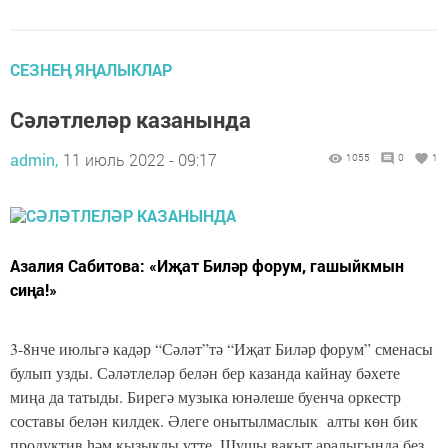
СЕЗНЕҢ ЯҢАЛЫКЛАР
Сәләтлеләр казанында
admin,
11 июль 2022 - 09:17
1055
0
1
Азалия Сабитова: «Иҗат Биләр форум, гашыйкмын
сиңа!»
3-8нче июльгә кадәр “Сәләт”тә “Иҗат Биләр форум” сменасы
булып узды. Сәләтлеләр белән бер казанда кайнау бәхете
миңа да татыды. Бирегә музыка юнәлеше буенча оркестр
составы белән килдек. Әлеге онытылмаслык алты көн бик
продуктив һәм кызыклы үтте. Шушы вакыт аралыгында без