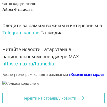
татып карарга тиеш.
Айгөл Фәттахова.
Следите за самым важным и интересным в
Telegram-канале
Татмедиа
Читайте новости Татарстана в
национальном мессенджере MАХ:
https://max.ru/tatmedia
Безнең телеграм каналга язылыгыз
«Көмеш кыңгырау»
Перейти на страницу новости