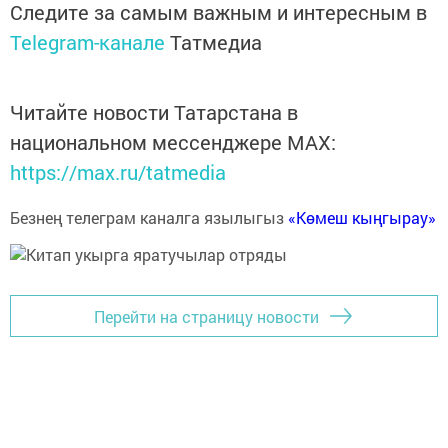
Следите за самым важным и интересным в
Telegram-канале
Татмедиа
Читайте новости Татарстана в
национальном мессенджере MАХ:
https://max.ru/tatmedia
Безнең телеграм каналга язылыгыз
«Көмеш кыңгырау»
Перейти на страницу новости