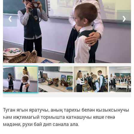
❮
❯
Туган ягын яратучы, аның тарихы белән кызыксынучы
һәм иҗтимагый тормышта катнашучы кеше генә
мәдәни, рухи бай дип санала ала.