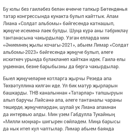
Бу юлы без гаиләбез белән өченче тапкыр Бөтендөнья
татар конгрессында кунакта булып кайттык. Апам
Лиана «Солдат альбомы» бәйгесендә катнашып,
җиңүче исеменә лаек булды. Шуңа күрә аны тәбрикләү
тантанасына чакырдылар. Узган елларда мин
«Әниемнең җылы кочагы-2021», абыем Лимар «Солдат
альбомы-2023» бәйгесендә җиңүче булып, әлеге
искиткеч урында бүләкләнеп кайткан идек. Гаилә елы
уңаеннан, безне барыбызны да бергә чакырдылар.
Быел җиңүчеләрне котларга җырчы Резеда апа
Төхвәтуллина килгән иде. Ул бик матур җырларын
башкарды. ТНВ каналыннан «Татарлар» тапшыруын
алып баручы Ләйсәнә апа, әлеге тантаналы чараны
төшерде, җиңүчеләрдән, шулай ук Лиана апамнан
да интервью алды. Мин үзем Габдулла Тукайның
«Милли моңнар» шигырен сөйләдем. Миңа барысы
да нык итеп кул чаптылар. Лимар абыем баянда