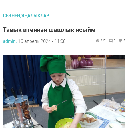
СЕЗНЕҢ ЯҢАЛЫКЛАР
Тавык итеннән шашлык ясыйм
admin,
16 апрель 2024 - 11:08
947
0
5