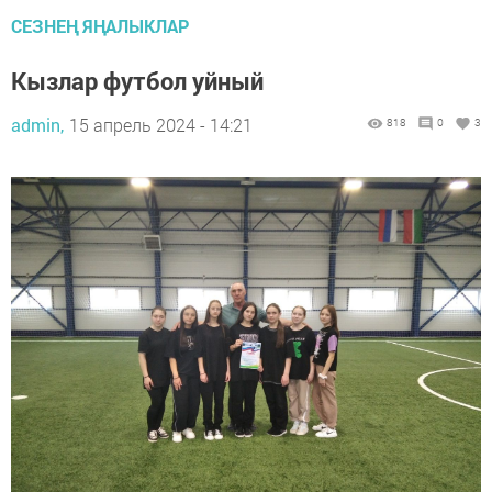
СЕЗНЕҢ ЯҢАЛЫКЛАР
Кызлар футбол уйный
admin,
15 апрель 2024 - 14:21
818
0
3