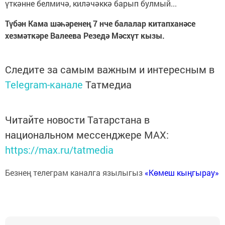
үткәнне белмичә, киләчәккә барып булмый...
Түбән Кама шәһәренең 7 нче балалар китапханәсе
хезмәткәре Валеева Резедә Мәсхүт кызы.
Следите за самым важным и интересным в
Telegram-канале
Татмедиа
Читайте новости Татарстана в
национальном мессенджере MАХ:
https://max.ru/tatmedia
Безнең телеграм каналга язылыгыз
«Көмеш кыңгырау»