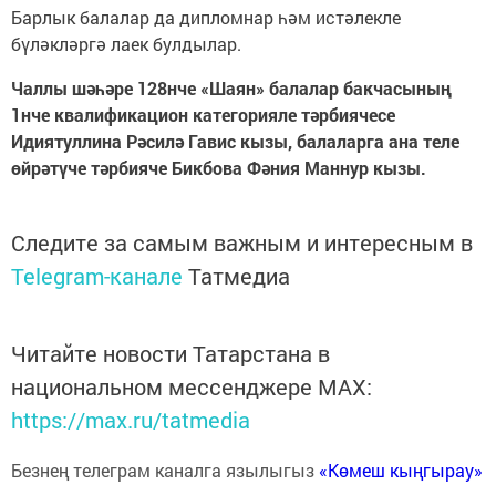
Барлык балалар да дипломнар һәм истәлекле
бүләкләргә лаек булдылар.
Чаллы шәһәре 128нче «Шаян» балалар бакчасының
1нче квалификацион категорияле тәрбиячесе
Идиятуллина Рәсилә Гавис кызы, балаларга ана теле
өйрәтүче тәрбияче Бикбова Фәния Маннур кызы.
Следите за самым важным и интересным в
Telegram-канале
Татмедиа
Читайте новости Татарстана в
национальном мессенджере MАХ:
https://max.ru/tatmedia
Безнең телеграм каналга язылыгыз
«Көмеш кыңгырау»