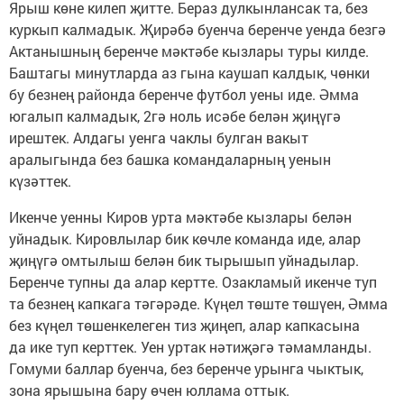
Ярыш көне килеп җитте. Бераз дулкынлансак та, без
куркып калмадык. Җирәбә буенча беренче уенда безгә
Актанышның беренче мәктәбе кызлары туры килде.
Баштагы минутларда аз гына каушап калдык, чөнки
бу безнең районда беренче футбол уены иде. Әмма
югалып калмадык, 2гә ноль исәбе белән җиңүгә
ирештек. Алдагы уенга чаклы булган вакыт
аралыгында без башка командаларның уенын
күзәттек.
Икенче уенны Киров урта мәктәбе кызлары белән
уйнадык. Кировлылар бик көчле команда иде, алар
җиңүгә омтылыш белән бик тырышып уйнадылар.
Беренче тупны да алар кертте. Озакламый икенче туп
та безнең капкага тәгәрәде. Күңел төште төшүен, Әмма
без күңел төшенкелеген тиз җиңеп, алар капкасына
да ике туп керттек. Уен уртак нәтиҗәгә тәмамланды.
Гомуми баллар буенча, без беренче урынга чыктык,
зона ярышына бару өчен юллама оттык.