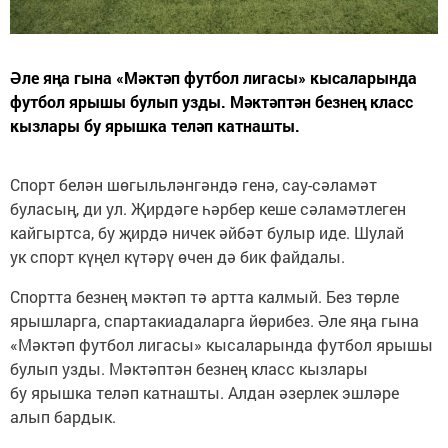
Әле яңа гына «Мәктәп футбол лигасы» кысаларында
футбол ярышы булып узды. Мәктәптән безнең класс
кызлары бу ярышка теләп катнашты.
Спорт белән шөгыльләнгәндә генә, сау-сәламәт
буласың, ди ул. Җирдәге һәрбер кеше сәламәтлеген
кайгыртса, бу җирдә ничек әйбәт булыр иде. Шулай
ук спорт күңел күтәрү өчен дә бик файдалы.
Спортта безнең мәктәп тә артта калмый. Без төрле
ярышларга, спартакиадаларга йөрибез. Әле яңа гына
«Мәктәп футбол лигасы» кысаларында футбол ярышы
булып узды. Мәктәптән безнең класс кызлары
бу ярышка теләп катнашты. Алдан әзерлек эшләре
алып бардык.