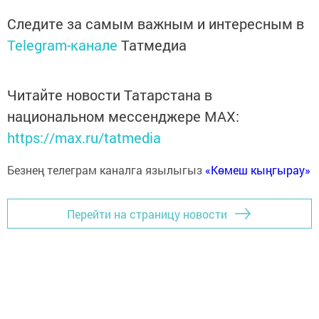
Следите за самым важным и интересным в
Telegram-канале
Татмедиа
Читайте новости Татарстана в
национальном мессенджере MАХ:
https://max.ru/tatmedia
Безнең телеграм каналга язылыгыз
«Көмеш кыңгырау»
Перейти на страницу новости