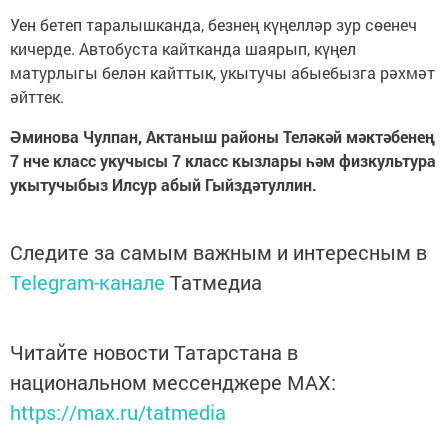
Уен бетеп таралышканда, безнең күңелләр зур сөенеч
кичерде. Автобуста кайтканда шаярып, күңел
матурлыгы белән кайттык, укытучы абыебызга рәхмәт
әйттек.
Әминова Чулпан, Актаныш районы Теләкәй мәктәбенең
7 нче класс укучысы 7 класс кызлары һәм физкультура
укытучыбыз Илсур абый Гыйздәтуллин.
Следите за самым важным и интересным в
Telegram-канале
Татмедиа
Читайте новости Татарстана в
национальном мессенджере MАХ:
https://max.ru/tatmedia