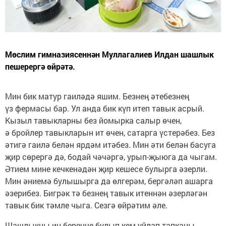
Мөслим гимназиясеннән Муллагалиев Илдан шашлык
пешерергә өйрәтә.
Мин бик матур гаиләдә яшим. Безнең әтебезнең
үз фермасы бар. Ул анда бик күп итеп тавык асрый.
Кызыл тавыкларны без йомырка салыр өчен,
ә бройлер тавыкларын ит өчен, сатарга үстерәбез. Без
әтигә гаилә белән ярдәм итәбез. Мин әти белән басуга
җир сөрергә дә, бодай чәчәргә, урып-җыюга да чыгам.
Әтием мине кечкенәдән җир кешесе булырга әзерли.
Мин әниемә булышырга да өлгерәм, бергәләп ашарга
әзерибез. Бигрәк тә безнең тавык итеннән әзерләгән
тавык бик тәмле чыга. Сезгә өйрәтим әле.
Шашлыкны иң беренче булып кем уйлап тапканы