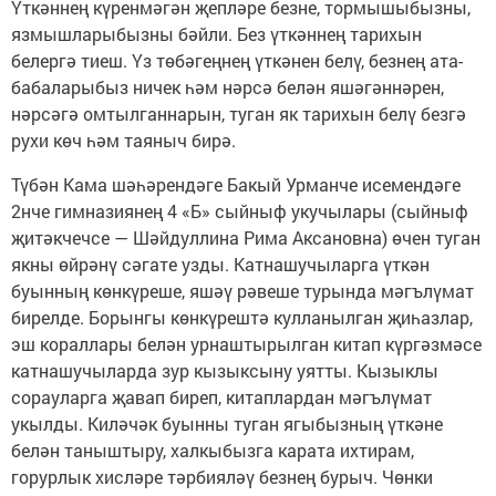
Үткәннең күренмәгән җепләре безне, тормышыбызны,
язмышларыбызны бәйли. Без үткәннең тарихын
белергә тиеш. Үз төбәгеңнең үткәнен белү, безнең ата-
бабаларыбыз ничек һәм нәрсә белән яшәгәннәрен,
нәрсәгә омтылганнарын, туган як тарихын белү безгә
рухи көч һәм таяныч бирә.
Түбән Кама шәһәрендәге Бакый Урманче исемендәге
2нче гимназиянең 4 «Б» сыйныф укучылары (сыйныф
җитәкчечсе — Шәйдуллина Рима Аксановна) өчен туган
якны өйрәнү сәгате узды. Катнашучыларга үткән
буынның көнкүреше, яшәү рәвеше турында мәгълүмат
бирелде. Борынгы көнкүрештә кулланылган җиһазлар,
эш кораллары белән урнаштырылган китап күргәзмәсе
катнашучыларда зур кызыксыну уятты. Кызыклы
сорауларга җавап биреп, китаплардан мәгълүмат
укылды. Киләчәк буынны туган ягыбызның үткәне
белән таныштыру, халкыбызга карата ихтирам,
горурлык хисләре тәрбияләү безнең бурыч. Чөнки