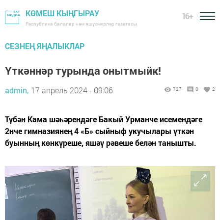
КӨМЕШ КЫҢГЫРАУ
16+
Республика балалар һәм яшүсмерләр газетасы
СЕЗНЕҢ ЯҢАЛЫКЛАР
Үткәннәр турында онытмыйк!
admin,
17 апрель 2024 - 09:06
727
0
2
Түбән Кама шәһәрендәге Бакый Урманче исемендәге
2нче гимназиянең 4 «Б» сыйныф укучылары үткән
буынның көнкүреше, яшәү рәвеше белән танышты.