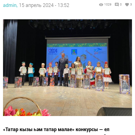
admin,
15 апрель 2024 - 13:52
1029
0
3
«Татар кызы һәм татар малае» конкурсы — ел