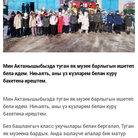
Мин Актанышыбызда туган як музее барлыгын ишетеп
белә идем. Ниһаять, аны үз күзләрем белән күрү
бәхетенә ирештем.
Мин Актанышыбызда туган як музее барлыгын ишетеп
белә идем. Ниһаять, аны үз күзләрем белән күрү
бәхетенә ирештем.
Без башлангыч класс укучылары белән бергәләп, Туган
як музеена бардык. Анда эшләүче апалар бик матур