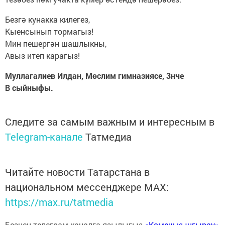
Безгә кунакка килегез,
Кыенсынып тормагыз!
Мин пешергән шашлыкны,
Авыз итеп карагыз!
Муллагалиев Илдан, Мөслим гимназиясе, 3нче
В сыйныфы.
Следите за самым важным и интересным в
Telegram-канале
Татмедиа
Читайте новости Татарстана в
национальном мессенджере MАХ:
https://max.ru/tatmedia
Безнең телеграм каналга язылыгыз
«Көмеш кыңгырау»