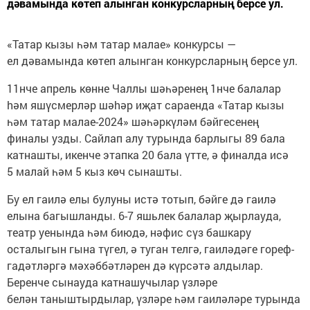
дәвамында көтеп алынган конкурсларның берсе ул.
«Татар кызы һәм татар малае» конкурсы —
ел дәвамында көтеп алынган конкурсларның берсе ул.
11нче апрель көнне Чаллы шәһәренең 1нче балалар
hәм яшүсмерләр шәhәр иҗат сараенда «Татар кызы
һәм татар малае-2024» шәһәркүләм бәйгесенең
финалы узды. Сайлап алу турында барлыгы 89 бала
катнашты, икенче этапка 20 бала үтте, ә финалда исә
5 малай һәм 5 кыз көч сынашты.
Бу ел гаилә елы булуны истә тотып, бәйге дә гаилә
елына багышланды. 6-7 яшьлек балалар җырлауда,
театр уенында һәм биюдә, нәфис сүз башкару
осталыгын гына түгел, ә туган телгә, гаиләдәге гореф-
гадәтләргә мәхәббәтләрен дә күрсәтә алдылар.
Беренче сынауда катнашучылар үзләре
белән таныштырдылар, үзләре һәм гаиләләре турында