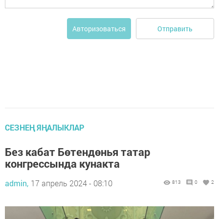
Отправить
Авторизоваться
СЕЗНЕҢ ЯҢАЛЫКЛАР
Без кабат Бөтендөнья татар
конгрессында кунакта
admin,
17 апрель 2024 - 08:10
813
0
2