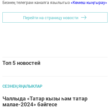
Безнең телеграм каналга язылыгыз
«Көмеш кыңгырау»
Перейти на страницу новости
Топ 5 новостей
СЕЗНЕҢ ЯҢАЛЫКЛАР
Чаллыда «Татар кызы һәм татар
малае-2024» бәйгесе