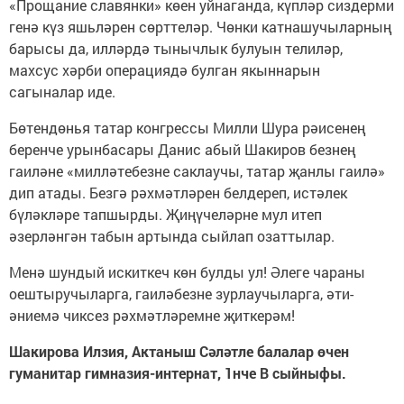
«Прощание славянки» көен уйнаганда, күпләр сиздерми
генә күз яшьләрен сөрттеләр. Чөнки катнашучыларның
барысы да, илләрдә тынычлык булуын телиләр,
махсус хәрби операциядә булган якыннарын
сагыналар иде.
Бөтендөнья татар конгрессы Милли Шура рәисенең
беренче урынбасары Данис абый Шакиров безнең
гаиләне «милләтебезне саклаучы, татар җанлы гаилә»
дип атады. Безгә рәхмәтләрен белдереп, истәлек
бүләкләре тапшырды. Җиңүчеләрне мул итеп
әзерләнгән табын артында сыйлап озаттылар.
Менә шундый искиткеч көн булды ул! Әлеге чараны
оештыручыларга, гаиләбезне зурлаучыларга, әти-
әниемә чиксез рәхмәтләремне җиткерәм!
Шакирова Илзия, Актаныш Сәләтле балалар өчен
гуманитар гимназия-интернат, 1нче В сыйныфы.