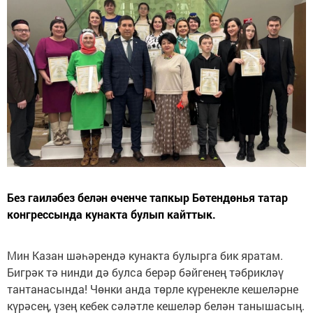
Без гаиләбез белән өченче тапкыр Бөтендөнья татар
конгрессында кунакта булып кайттык.
Мин Казан шәһәрендә кунакта булырга бик яратам.
Бигрәк тә нинди дә булса берәр бәйгенең тәбрикләү
тантанасында! Чөнки анда төрле күренекле кешеләрне
күрәсең, үзең кебек сәләтле кешеләр белән танышасың.