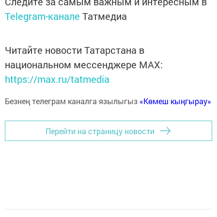
Следите за самым важным и интересным в
Telegram-канале
Татмедиа
Читайте новости Татарстана в
национальном мессенджере MАХ:
https://max.ru/tatmedia
Безнең телеграм каналга язылыгыз
«Көмеш кыңгырау»
Перейти на страницу новости