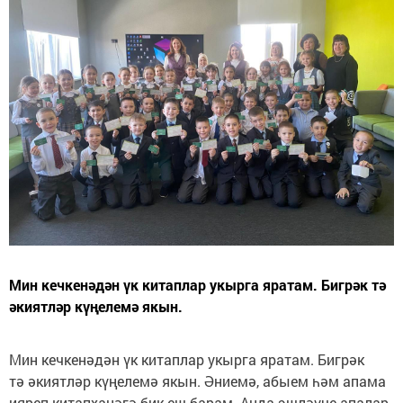
Мин кечкенәдән үк китаплар укырга яратам. Бигрәк тә
әкиятләр күңелемә якын.
Мин кечкенәдән үк китаплар укырга яратам. Бигрәк
тә әкиятләр күңелемә якын. Әниемә, абыем һәм апама
ияреп китапханәгә бик еш барам. Анда эшләүче апалар