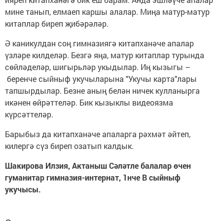
мине танып, елмаеп каршы алалар. Миңа матур-матур
китаплар биреп җибәрәләр.
Ә каникулдан соң гимназиягә китапханәче апалар
үзләре килделәр. Безгә яңа, матур китаплар турында
сөйләделәр, шигырьләр укыдылар. Иң кызыгы –
беренче сыйныф укучыларына "Укучы карта"лары
тапшырдылар. Безне аның белән ничек кулланырга
икәнен өйрәттеләр. Бик кызыклы видеоязма
күрсәттеләр.
Барыбыз да китапханәче апаларга рәхмәт әйтеп,
килергә сүз биреп озатып калдык.
Шакирова Илзия, Актаныш Сәләтле балалар өчен
гуманитар гимназия-интернат, 1нче В сыйныф
укучысы.