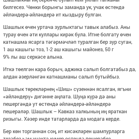
билгесез. Чөнки борынгы заманда ук, учак өстендә
әйләндерә-әйләндерә ит кыздыру булган.
Шашлык өчен уртача зурлыктагы тавык алабыз. Аны
турау өчен әти куллары кирәк була. Итне болгату өчен
катнашма ясарга тәгәрмәчләп туралган бер зур суган,
1 аш кашыгы тоз, 1-2 аш кашыгы майонез, 50 г
9% лы аш серкәсе алына.
Иткә төелгән кара борыч, аджика салып болгатабыз да,
алдан әзерләнгән катнашманы салып бутыйбыз.
Шашлык төрекләрнең «Шиш» сүзеннән ясалган, ягъни
«әйләндерү» дигәнне аңлата. Шуңа күрә дә аны
пешергәндә ут өстендә әйләндерә-әйләндерә
пешерәләр. Шашлык – Кавказ халкының иң яраткан
ризыгы. Хәзер инде татарларда да модага керде.
Бер көн торганнан соң, ит кисәкләрен шампурларга
тезәбез һәм учакта күмер өстендә пешерәбез.