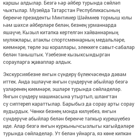
каршы алдылар. Безгә һәр әйбер турында сөйләп
чыктылар. Музейда Татарстан Республикасының
беренче президенты Минтимер Шәймиев тормыш юлы
һәм шәхси әйберләре белән, безнең урманнарда
яшәүче, Кызыл китапка кертелгән хайваннарның
муляжлары, атаклы спортсменнарның медальләре,
киемнәре, төрле эш кораллары, элеккеге савыт-сабалар
белән таныштык. Үзебезне кызыксындырган
сорауларга җаваплар алдык.
Экскурсиябезне янгын сүндерү бүлекчәсендә дәвам
иттек. Анда эшләүче янгын сүндерүче абыйлар безгә
үзләренең киемнәре, эшләре турында сөйләделәр.
Янгын сүндерү машинасына утыртып, шлангтан
су сиптереп караттылар. Барыбыз да сорау арты сорау
яудырдык. Чөнки безнең монда килүебез, янгын
сүндерүче абыйлар белән беренче тапкыр күрешүебез
иде. Алар безгә янгын куркынычсызлыгы кагыйдәләре
турында сөйләделәр. Ут белән уйнарга, яз көне кипкән