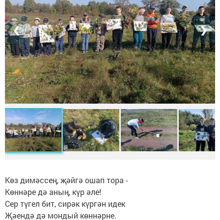
❮
❯
Көз димәссең, җәйгә ошап тора -
Көннәре дә аның, күр әле!
Сер түгел бит, сирәк күргән идек
Җәендә дә мондый көннәрне.