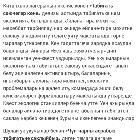
Китапханә лагерының икенче көнен
«Табигать
сөючеләр көне»
девизы астында табигатькә һәм
экологиягә багышланды. Әйләнә-тирә мохиткә
мәхәббәт тәрбияләү, һәр кешедә әйләнә-тирә мохитне
саклауга ярдәм итү теләге уяту максатында төрле
чаралар үткәрелде. Көн гадәттәгечә зарядка ясаудан
башланды. Аннары «Без яшь сәяхәтчеләр» дип
исемләнгән уен-квест уздырылды. Уен укучыларның
экология һәм табигатьне саклау өлкәсендәге танып
белү эшчәнлеген активлаштыру, балаларның
игътибарын әйләнә-тирә мохитнең экологик
проблемаларына җәлеп итү, командада эшли белү
күнекмәләрен формалаштыру максатында үткәрелде.
Квест экологик станцияләр буенча үтте. Уен ахырында
балалар әйләнә-тирәдәге планетабызның табигатен
саклау һәрбер кешенең бурычы икәнлегенә инандылар.
Шулай ук укучылар белән
«Чүп-чарны аерабыз —
табигатьне саклыйбыз»
дигән темага әңгәмә