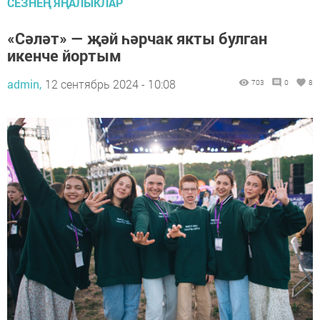
СЕЗНЕҢ ЯҢАЛЫКЛАР
«Сәләт» — җәй һәрчак якты булган
икенче йортым
admin,
12 сентябрь 2024 - 10:08
703
0
8