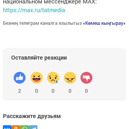
национальном мессенджере MАХ:
https://max.ru/tatmedia
Безнең телеграм каналга язылыгыз
«Көмеш кыңгырау»
Оставляйте реакции
2
0
0
0
0
Расскажите друзьям