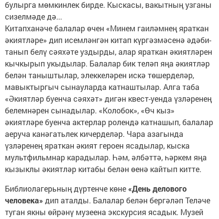
булырга мөмкинлек бирде. Кыскасы, вакытның узганы
сизелмәде дә...
Китапханәче балалар өчен «Минем гаиләмнең яраткан
әкиятләре» дип исемләнгән китап күргәзмәсенә әдәби-
танып белү сәяхәте уздырды, алар яраткан әкиятләрен
кычкырып укыдылар. Балалар бик теләп яңа әкиятләр
белән таныштылар, элеккеләрен искә төшерделәр,
мавыктыргыч сынауларда катнаштылар. Алга таба
«Әкиятләр буенча сәяхәт» дигән квест-уенда үзләренең
белемнәрен сынадылар. «Колобок», «Өч кыз»
әкиятләре буенча актерлар ролендә катнашып, балалар
аеруча канәгатьлек кичерделәр. Чара азагында
үзләренең яраткан әкият героен ясадылар, кыска
мультфильмнар карадылар. Һәм, әлбәттә, һәркем яңа
кызыклы әкиятләр китабы белән өенә кайтып китте.
Библиолагерьның дүртенче көне
«День делового
человека»
дип аталды. Балалар белән бергәләп Теләче
туган якны өйрәнү музеена экскурсия ясадык. Музей