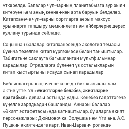
үткәрелде. Балалар чүп-чарның планетабызга зур зыян
китерүен һәм аның көннән-көн арта баруын белделәр.
Китапханәче чүп-чарны сортларга аерып махсус
урыннарга тапшыру мөмкинлеге һәм әйберләрне дөрес
куллану турында сөйләде.
Соңыннан балалар китапханәсендә экология темасы
буенча төзелгән китап күргәзмәсе белән таныштылар.
Табигатьне саклауга багышланган мультфильмнар
карадылар. Отрядларга бүленеп үз осталыкларын
китап кыстыргычы ясауда сынап карадылар.
Библиолагерьның өченче көне дә бик кызыклы һәм
актив үтте. Ул
«Әкиятләрне беләбез, әкиятләрне
яратабыз!»
девизы астында узды. Көнебез гадәттәгечә
күңелле зарядкадан башланды. Аннары балалар
«Әкият эстафетасы»нда катнаштылар, бу аларга әкият
персонажлары: Дюймовочка, Золушка һәм Үги ана, А.С.
Пушкин әкиятендәге карт, Иван-Царевич ролендә