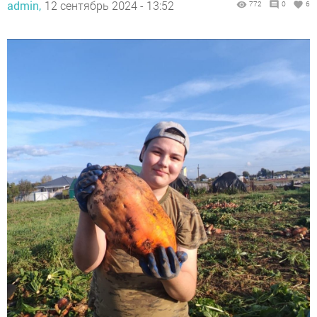
admin,
12 сентябрь 2024 - 13:52
772
0
6