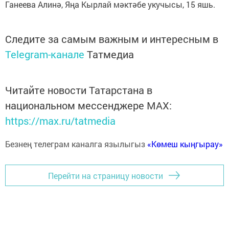
Ганеева Алинә, Яңа Кырлай мәктәбе укучысы, 15 яшь.
Следите за самым важным и интересным в
Telegram-канале
Татмедиа
Читайте новости Татарстана в
национальном мессенджере MАХ:
https://max.ru/tatmedia
Безнең телеграм каналга язылыгыз
«Көмеш кыңгырау»
Перейти на страницу новости