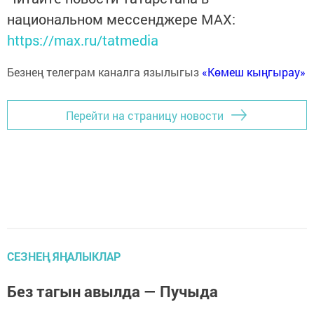
национальном мессенджере MАХ:
https://max.ru/tatmedia
Безнең телеграм каналга язылыгыз
«Көмеш кыңгырау»
Перейти на страницу новости
СЕЗНЕҢ ЯҢАЛЫКЛАР
Без тагын авылда — Пучыда