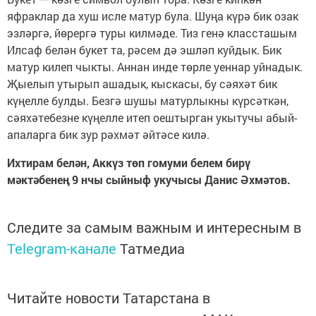
яфраклар да хуш исле матур була. Шуңа күрә бик озак
эзләргә, йөрергә туры килмәде. Тиз генә классташым
Илсаф белән букет та, рәсем дә эшләп куйдык. Бик
матур килеп чыкты. Аннан инде төрле уеннар уйнадык.
Җыелып утырып ашадык, кыскасы, бу сәяхәт бик
күңелле булды. Безгә шушы матурлыкны күрсәткән,
сәяхәтебезне күңелле итеп оештырган укытучы абый-
апаларга бик зур рәхмәт әйтәсе килә.
Ихтирам белән, Аккүз төп гомуми белем бирү
мәктәбенең 9 нчы сыйныф укучысы Данис Әхмәтов.
Следите за самым важным и интересным в
Telegram-канале
Татмедиа
Читайте новости Татарстана в