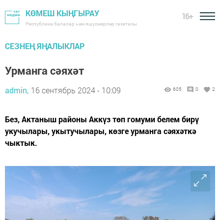
КӨМЕШ КЫҢГЫРАУ
16+
Республика балалар һәм яшүсмерләр газетасы
СЕЗНЕҢ ЯҢАЛЫКЛАР
Урманга сәяхәт
admin,
16 сентябрь 2024 - 10:09
605
0
2
Без, Актаныш районы Аккүз төп гомуми белем бирү
укучылары, укытучылары, көзге урманга сәяхәткә
чыктык.