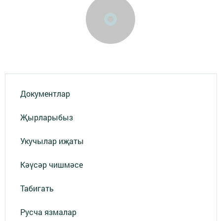
Документлар
Җырларыбыз
Укучылар иҗаты
Кәүсәр чишмәсе
Табигать
Русча язмалар