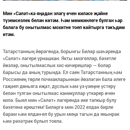
Мин «Сәләт»кә яңадан эләгү өчен киләсе җәйне
түземсезлек белән көтәм. Һәм мөмкинлеге булган һәр
балага бу онытылмас мохитне тоеп кайтырга тәкъдим
итәм.
Татарстанның йөрәгендә, борынгы Биләр шәһәрендә
«Сәләт» лагере урнашкан. Якты мизгелләр, бәхетле
йөзләр, онытылмаслык хис-кичерешләр — болар
барысы да аның турында. Ел саен Татарстанның һәм
Россиянең төрле почмакларыннан йөзләгән бала әлеге
гаҗәеп дөньяга иҗат, дуслык һәм үз-үзеңне үстерү
белән тулган онытылмас каникуллар үткәрер өчен
килә. Быел мин «Сәләт» лагеренда ике тапкыр булу
бәхетенә ирештем! Биләргә мин 2022 елдан бирле
барам һәм елдан-ел бу урын миңа тагын да якынрак
һәм рәхәтрәк булып тоела.