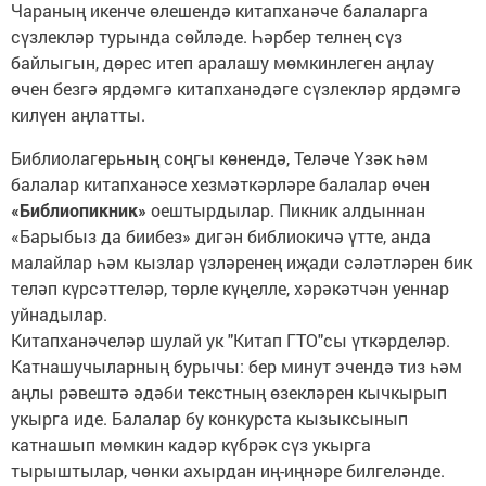
Чараның икенче өлешендә китапханәче балаларга
сүзлекләр турында сөйләде. Һәрбер телнең сүз
байлыгын, дөрес итеп аралашу мөмкинлеген аңлау
өчен безгә ярдәмгә китапханәдәге сүзлекләр ярдәмгә
килүен аңлатты.
Библиолагерьның соңгы көнендә, Теләче Үзәк һәм
балалар китапханәсе хезмәткәрләре балалар өчен
«Библиопикник»
оештырдылар. Пикник алдыннан
«Барыбыз да биибез» дигән библиокичә үтте, анда
малайлар һәм кызлар үзләренең иҗади сәләтләрен бик
теләп күрсәттеләр, төрле күңелле, хәрәкәтчән уеннар
уйнадылар.
Китапханәчеләр шулай ук "Китап ГТО"сы үткәрделәр.
Катнашучыларның бурычы: бер минут эчендә тиз һәм
аңлы рәвештә әдәби текстның өзекләрен кычкырып
укырга иде. Балалар бу конкурста кызыксынып
катнашып мөмкин кадәр күбрәк сүз укырга
тырыштылар, чөнки ахырдан иң-иңнәре билгеләнде.