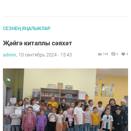
СЕЗНЕҢ ЯҢАЛЫКЛАР
Җәйгә китаплы сәяхәт
admin,
10 сентябрь 2024 - 15:43
745
0
3