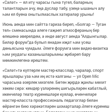
«Сәләт» — ял итү чарасы гына түгел, баларның
талантларын ачу, яңа дуслар табу, үзеңә ышаныч алу
һәм ел буена онытылмаслык хатирәләр урыны!
Июнь аенда мин сайтта гариза биреп, «Болгар — Туган
тел» сменасында әлеге гаҗәеп атмосфераның бер
өлешенә әверелдем, ә инде август аенда "Алдынгылар.
Биләр форум"да булып янәдән иҗат һәм үсеш
дөньясына чумдым. Әлеге форумга мин видео-визитка
һәм укудагы казанышларымны җибәреп бару
мөмкинлегенә ирештем.
«Сәләт»тә күптөрле мастер-класслар, чаралар, спорт
ярышлары уза һәм иң истә калганы — ул Open Mic
чарасына әзерлек мизгеле. Бөтен җирдә җанлы мөхит
хөкем сөрә: кемдер үзләренең шигырьләрен кабатлый,
икенчеләр театр күренешләре куялар, өченчеләре
мастер-класста профессиональ педагоглар белән
өйрәнгән бию хәрәкәтләрен шомарталар.Әлеге күренеш