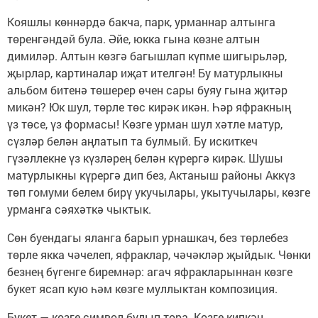
Кояшлы көннәрдә бакча, парк, урманнар алтынга
төренгәндәй була. Әйе, юкка гына көзне алтын
димиләр. Алтын көзгә багышлап күпме шигырьләр,
җырлар, картиналар иҗат ителгән! Бу матурлыкны
альбом битенә төшерер өчен сары буяу гына җитәр
микән? Юк шул, төрле төс кирәк икән. Һәр яфракның
үз төсе, үз формасы! Көзге урман шул хәтле матур,
сүзләр белән аңлатып та булмый. Бу искиткеч
гүзәллекне үз күзләрең белән күрергә кирәк. Шушы
матурлыкны күрергә дип без, Актаныш районы Аккүз
төп гомуми белем бирү укучылары, укытучылары, көзге
урманга сәяхәткә чыктык.
Сөн буендагы яланга барып урнашкач, без төрлебез
төрле якка чәчелеп, яфраклар, чәчәкләр җыйдык. Чөнки
безнең бүгенге биремнәр: агач яфракларыннан көзге
букет ясап кую һәм көзге муллыктан композиция.
Букет — көзге символ булып тора. Көзге кипкән