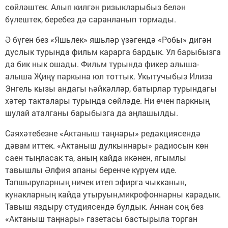
сөйләштек. Алып килгән ризыкларыбыз белән
бүлештек, беребез дә саранланып тормады.
Ә бүген без «Яшьлек» яшьләр үзәгендә «Робы» дигән
дуслык турында фильм карарга бардык. Ул барыбызга
да бик нык ошады. Фильм турында фикер алыша-
алыша Җиңү паркына юл тоттык. Укытучыбыз Илиза
Энгель кызы андагы һәйкәлләр, батырлар турындагы
хәтер такталары турында сөйләде. Ни өчен паркның
шулай аталганы барыбызга да аңлашылды.
Сәяхәтебезне «Актаныш таңнары» редакциясендә
дәвам иттек. «Актаныш дулкыннары» радиосын көн
саен тыңласак та, аның кайда икәнен, ягымлы
тавышлы Әлфия апаны беренче күрүем иде.
Тапшыруларның ничек итеп эфирга чыкканын,
кунакларның кайда утыруын,микрофоннарны карадык.
Тавыш яздыру студиясендә булдык. Аннан соң без
«Актаныш таңнары» газетасы бастырыла торган