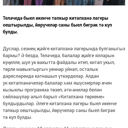
Теләчедә быел икенче тапкыр китапханә лагеры
оештырылды, йөрүчеләр саны быел бигрәк тә күп
булды.
Дуслар, сезнең җәйге китапханә лагерында булганыгыз
бармы? Ә бездә, Теләчедә, балалар җәйге ялларын
күңелле, шул ук вакытта файдалы итеп, китап укып,
төрле мавыктыргыч уеннар уйнап, осталык
дәресләрендә катнашып үткәрделәр. Алдан
ук китапханәчеләр балалар һәм яшүсмерләр өчен
кызыклы программа төзеп, әти-әниләр белән
сөйләшүләр алып барып «Китапханә төркеме»
булдырдылар. Әлеге китапханә лагеры быел икенче
тапкыр оештырылды, йөрүчеләр саны быел бигрәк
тә күп булды.