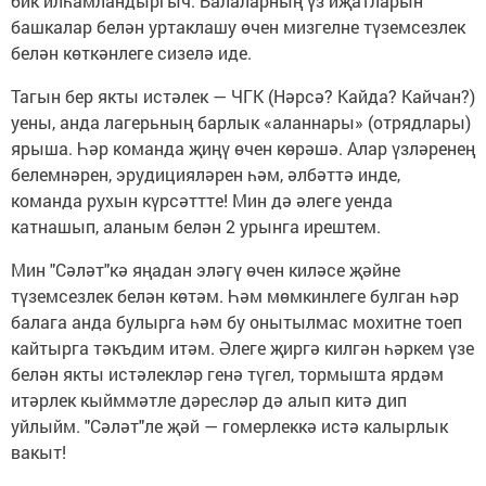
бик илһамландыргыч. Балаларның үз иҗатларын
башкалар белән уртаклашу өчен мизгелне түземсезлек
белән көткәнлеге сизелә иде.
Тагын бер якты истәлек — ЧГК (Нәрсә? Кайда? Кайчан?)
уены, анда лагерьның барлык «аланнары» (отрядлары)
ярыша. Һәр команда җиңү өчен көрәшә. Алар үзләренең
белемнәрен, эрудицияләрен һәм, әлбәттә инде,
команда рухын күрсәттте! Мин дә әлеге уенда
катнашып, аланым белән 2 урынга ирештем.
Мин "Сәләт"кә яңадан эләгү өчен киләсе җәйне
түземсезлек белән көтәм. Һәм мөмкинлеге булган һәр
балага анда булырга һәм бу онытылмас мохитне тоеп
кайтырга тәкъдим итәм. Әлеге җиргә килгән һәркем үзе
белән якты истәлекләр генә түгел, тормышта ярдәм
итәрлек кыйммәтле дәресләр дә алып китә дип
уйлыйм. "Сәләт"ле җәй — гомерлеккә истә калырлык
вакыт!