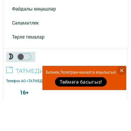
Файдалы киңәшләр
Сәламәтлек
Төрле темалар
Безнең Телеграм-каналга язылыгыз
Телефон АО «ТАТМЕДИА»:
(843) 222 09 84
Төймәгә басыгыз!
16+
© 2011 - 2026. «Комеш кынгырау». Все права защищены.
© ТАТМЕДИА. Все материалы, размещенные на сайте, защищены
законом.
Перепечатка, воспроизведение и распространение в любом объеме
информации,