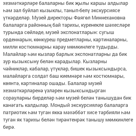
хезмәткәрләре балаларны бик җылы каршы алдылар
һәм зал буйлап кызыклы, танып-белү экскурсиясе
үткәрделәр. Музей директоры Фаягөл Миннехановна
балаларга районның бай тарихы, күренекле шәхесләре
турында сөйләде, музей экспонатларын: сугыш
орденнарын, көнкүреш предметларны, картиналарны,
милли костюмнарны карау мөмкинлеге тудырды.
Малайлар һәм кызлар барлык экспонатларны да бик
зур кызыксыну белән карадылар. Кызларны
чәйникләр, кабалар, үтүкләр, бишек кызыксындырса,
малайларга солдат баш киемнәре һәм костюмнары,
көянтә, картиналар ошады. Балалар музей
хезмәткәрләренә үзләрен кызыксындырган
сорауларны бирделәр һәм музей белән танышудан бик
канәгать калдылар. Мондый экскурсияләр балаларга
патриотик һәм туган якка мәхәббәт хисе тәрбияли һәм
туган як тарихы белән тирәнтенрәк танышу мөмкинлеге
бирә.