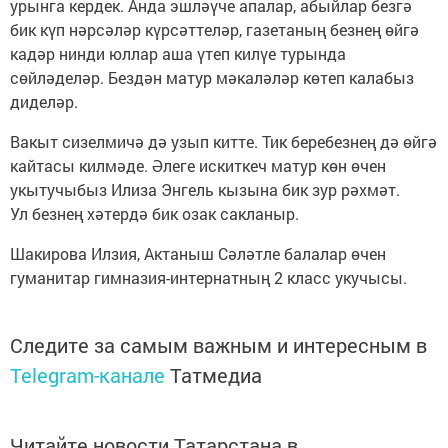
урынга кердек. Анда эшләүче апалар, абыйлар безгә
бик күп нәрсәләр күрсәттеләр, газетаның безнең өйгә
кадәр нинди юллар аша үтеп килүе турында
сөйләделәр. Бездән матур мәкаләләр көтеп калабыз
диделәр.
Вакыт сизелмичә дә узып китте. Тик беребезнең дә өйгә
кайтасы килмәде. Әлеге искиткеч матур көн өчен
укытучыбыз Илиза Энгель кызына бик зур рәхмәт.
Ул безнең хәтердә бик озак сакланыр.
Шакирова Илзия, Актаныш Сәләтле балалар өчен
гуманитар гимназия-интернатның 2 класс укучысы.
Следите за самым важным и интересным в
Telegram-канале
Татмедиа
Читайте новости Татарстана в