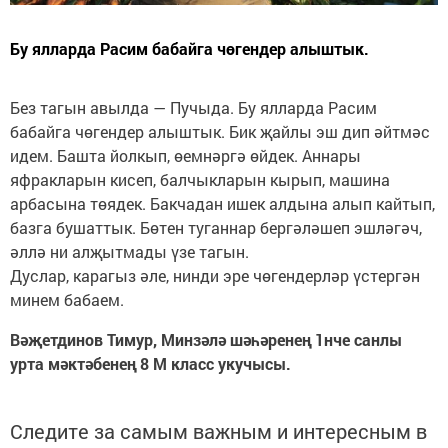
Бу ялларда Расим бабайга чөгендер алыштык.
Без тагын авылда — Пучыда. Бу ялларда Расим
бабайга чөгендер алыштык. Бик җайлы эш дип әйтмәс
идем. Башта йолкып, өемнәргә өйдек. Аннары
яфракларын кисеп, балчыкларын кырып, машина
арбасына төядек. Бакчадан ишек алдына алып кайтып,
базга бушаттык. Бөтен туганнар бергәләшеп эшләгәч,
әллә ни алҗытмады үзе тагын.
Дуслар, карагыз әле, нинди эре чөгендерләр үстергән
минем бабаем.
Вәҗетдинов Тимур, Минзәлә шәһәренең 1нче санлы
урта мәктәбенең 8 М класс укучысы.
Следите за самым важным и интересным в