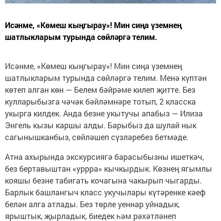
Исәнме, «Көмеш кыңгырау»! Мин сиңа үземнең
шатлыкларым турында сөйләргә телим.
Исәнме, «Көмеш кыңгырау»! Мин сиңа үземнең
шатлыкларым турында сөйләргә телим. Менә күптән
көтеп алган көн — Белем бәйрәме килеп җитте. Без
кулларыбызга чәчәк бәйләмнәре тотып, 2 класска
укырга килдек. Анда безне укытучы апабыз — Илиза
Энгель кызы каршы алды. Барыбыз да шулай нык
сагынышканбыз, сөйләшеп сүзләребез бетмәде.
Атна ахырында экскурсиягә барасыбызны ишеткәч,
без бертавыштан «уррра» кычкырдык. Көзнең ягымлы
кояшы безне табигать кочагына чакырып чыгарды.
Барлык башлангыч класс укучылары күтәренке кәеф
белән алга атлады. Без төрле уеннар уйнадык,
ярыштык, җырладык, биедек һәм рәхәтләнеп