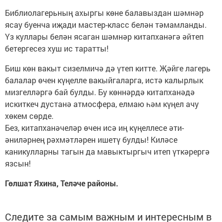
Библиолагерьның ахыргы көне балавыздан шәмнәр
ясау буенча иҗади мастер-класс белән тәмамланды.
Үз куллары белән ясаган шәмнәр китапханәгә әйтеп
бетергесез хуш ис таратты!
Биш көн вакыт сизелмичә дә үтеп китте. Җәйге лагерь
балалар өчен күңелле вакыйгаларга, истә калырлык
мизгелләргә бай булды. Бу көннәрдә китапханәдә
искиткеч дустанә атмосфера, елмаю һәм күңел ачу
хөкем сөрде.
Без, китапханәчеләр өчен исә иң күңеллесе әти-
әниләрнең рәхмәтләрен ишетү булды! Киләсе
каникулларны тагын да мавыктыргыч итеп үткәрергә
язсын!
Гөлшат Яхина, Теләче районы.
Следите за самым важным и интересным в