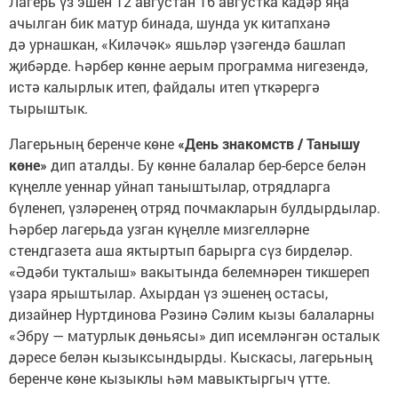
Лагерь үз эшен 12 августан 16 августка кадәр яңа
ачылган бик матур бинада, шунда ук китапханә
дә урнашкан, «Киләчәк» яшьләр үзәгендә башлап
җибәрде. Һәрбер көнне аерым программа нигезендә,
истә калырлык итеп, файдалы итеп үткәрергә
тырыштык.
Лагерьның беренче көне
«День знакомств / Танышу
көне»
дип аталды. Бу көнне балалар бер-берсе белән
күңелле уеннар уйнап таныштылар, отрядларга
бүленеп, үзләренең отряд почмакларын булдырдылар.
Һәрбер лагерьда узган күңелле мизгелләрне
стендгазета аша яктыртып барырга сүз бирделәр.
«Әдәби тукталыш» вакытында белемнәрен тикшереп
үзара ярыштылар. Ахырдан үз эшенең остасы,
дизайнер Нуртдинова Рәзинә Сәлим кызы балаларны
«Эбру — матурлык дөньясы» дип исемләнгән осталык
дәресе белән кызыксындырды. Кыскасы, лагерьның
беренче көне кызыклы һәм мавыктыргыч үтте.