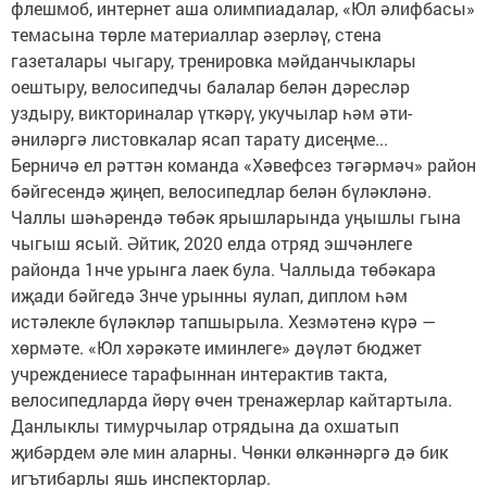
флешмоб, интернет аша олимпиадалар, «Юл әлифбасы»
темасына төрле материаллар әзерләү, стена
газеталары чыгару, тренировка мәйданчыклары
оештыру, велосипедчы балалар белән дәресләр
уздыру, викториналар үткәрү, укучылар һәм әти-
әниләргә листовкалар ясап тарату дисеңме...
Берничә ел рәттән команда «Хәвефсез тәгәрмәч» район
бәйгесендә җиңеп, велосипедлар белән бүләкләнә.
Чаллы шәһәрендә төбәк ярышларында уңышлы гына
чыгыш ясый. Әйтик, 2020 елда отряд эшчәнлеге
районда 1нче урынга лаек була. Чаллыда төбәкара
иҗади бәйгедә 3нче урынны яулап, диплом һәм
истәлекле бүләкләр тапшырыла. Хезмәтенә күрә —
хөрмәте. «Юл хәрәкәте иминлеге» дәүләт бюджет
учреждениесе тарафыннан интерактив такта,
велосипедларда йөрү өчен тренажерлар кайтартыла.
Данлыклы тимурчылар отрядына да охшатып
җибәрдем әле мин аларны. Чөнки өлкәннәргә дә бик
игътибарлы яшь инспекторлар.