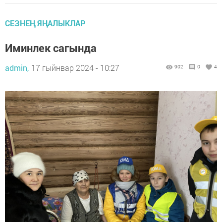
СЕЗНЕҢ ЯҢАЛЫКЛАР
Иминлек сагында
admin,
17 гыйнвар 2024 - 10:27
902
0
4