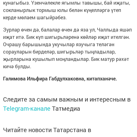
кунагыбыз. Үзенчәлекле ягымлы тавышы, бай иҗаты,
сокланырлык тормыш юлы белән күңелләргә үтеп
керде мөлаем шагыйрәбез.
Зурлар өчен дә, балалар өчен дә яза ул, Чаллыда яшәп
иҗат итә. Бик күп шигырьләренә көйләр иҗат ителгән.
Очрашу барышында укучылар язучыга теләгән
сорауларын бирделәр, шигырьләр тыңладылар,
җырларына кушылып моңландылар. Бик матур рәхәт
кичә булды.
Галимова Ильфира Габдулхаковна, китапханәче.
Следите за самым важным и интересным в
Telegram-канале
Татмедиа
Читайте новости Татарстана в