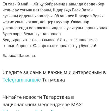
Ел саен 9 май — Җиңү бәйрәмендә авылда бердәнбер
исән-сау сугыш ветераны, II дәрәҗә Бөек Ватан
сугышы ордены кавалеры, 98 яшьлек Шакиров Вазих
Фатих улын котлап, концерт куялар. Өлкәннәр
ункөнлегендә исә лаеклы ялдагы укытучыларны чәчәк
букетлары белән куандыралар.
Булдырасыз, егетләр-кызлар! Игелекле эшләрегез
гөрләп барсын. Юлларыгыз һәрвакыт уң булсын!
Лариса Шәемова.
Следите за самым важным и интересным в
Telegram-канале
Татмедиа
Читайте новости Татарстана в
национальном мессенджере MАХ: