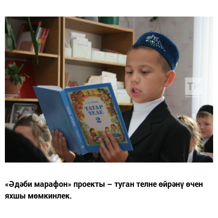
«Әдәби марафон» проекты – туган телне өйрәнү өчен
яхшы мөмкинлек.