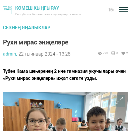
КӨМЕШ КЫҢГЫРАУ
16+
Республика балалар һәм яшүсмерләр газетасы
СЕЗНЕҢ ЯҢАЛЫКЛАР
Рухи мирас энҗеләре
admin,
22 гыйнвар 2024 - 13:28
723
0
2
Түбән Кама шәһәренең 2 нче гимназия укучылары өчен
«Рухи мирас энҗеләре» иҗат сәгате узды.