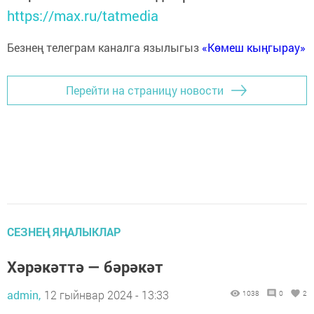
https://max.ru/tatmedia
Безнең телеграм каналга язылыгыз
«Көмеш кыңгырау»
Перейти на страницу новости
СЕЗНЕҢ ЯҢАЛЫКЛАР
Хәрәкәттә — бәрәкәт
admin,
12 гыйнвар 2024 - 13:33
1038
0
2