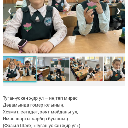
❮
❯
Туган-үскән җир ул – иң төп мирас
Дәвамында гомер юлының.
Хезмәт, сәгадәт, хәят мәйданы ул,
Иман шарты һәрбер буынның.
(Фазыл Шәех, «Туган-үскән җир ул»)