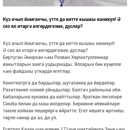
Күз ачып йомганчы, үтте дә китте кышкы каникул! Ә
сез ял итәргә өлгердегезме, дуслар?
Күз ачып йомганчы, үтте дә китте кышкы каникул!
Ә сез ял итәргә өлгердегезме, дуслар?
Бертуган Әмирхан һәм Ризван Хөрмәтуллиннар
вакытларын заяга уздырмады. Ялларын бик күңелле
һәм файдалы үткәрде егетләр.
Кинотеатрга да бардылар, шугалакка да йөрделәр.
Рәхәтләнеп хоккей уйнадылар. Балтач районына әби-
бабаларына кунакка да кайттылар. Яраткан песиләре
Симба белән дә мәш килделәр. Беркөнне әбекәйләре
тәмле коймак пешерергә өйрәтте. Егет кешегә җитмеш
төрле һөнәр дә аз, ди ул.
Егетләр Казан шәһәренең 171нче мәктәбендә 3нче һәм