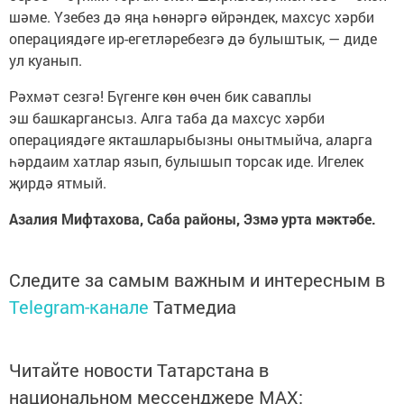
шәме. Үзебез дә яңа һөнәргә өйрәндек, махсус хәрби
операциядәге ир-егетләребезгә дә булыштык, — диде
ул куанып.
Рәхмәт сезгә! Бүгенге көн өчен бик саваплы
эш башкаргансыз. Алга таба да махсус хәрби
операциядәге якташларыбызны онытмыйча, аларга
һәрдаим хатлар язып, булышып торсак иде. Игелек
җирдә ятмый.
Азалия Мифтахова, Саба районы, Эзмә урта мәктәбе.
Следите за самым важным и интересным в
Telegram-канале
Татмедиа
Читайте новости Татарстана в
национальном мессенджере MАХ: