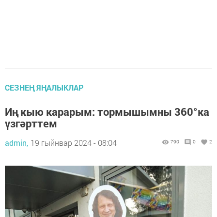
СЕЗНЕҢ ЯҢАЛЫКЛАР
Иң кыю карарым: тормышымны 360°ка
үзгәрттем
admin,
19 гыйнвар 2024 - 08:04
790
0
2