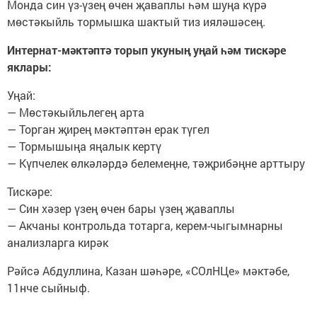
Монда син үз-үзең өчен җаваплы һәм шуңа күрә
мөстәкыйль тормышка шактый тиз ияләшәсең.
Интернат-мәктәптә торып укуның уңай һәм тискәре
яклары:
Уңай:
— Мөстәкыйльлегең арта
— Торган җирең мәктәптән ерак түгел
— Тормышыңа яңалык кертү
— Күпчелек өлкәләрдә белемеңне, тәҗрибәңне арттыру
Тискәре:
— Син хәзер үзең өчен бары үзең җаваплы
— Акчаны контрольда тотарга, керем-чыгымнарны
анализларга кирәк
Рәйсә Абдуллина, Казан шәһәре, «СОлНЦе» мәктәбе,
11нче сыйныф.