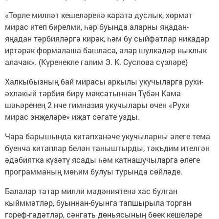
«Төрле милләт кешеләренә карата дуслык, хөрмәт
мирас итеп бирелми, һәр буында аларны яңадан-
яңадан тәрбияләргә кирәк, һәм бу сыйфатлар никадәр
иртәрәк формалаша башласа, алар шулкадәр ныклык
алачак». (Күренекле галим Э. К. Суслова сүзләре)
Халкыбызның бай мирасы аркылы укучыларга рухи-
әхлакый тәрбия бирү максатыннан Түбән Кама
шәһәренең 2 нче гимназия укучылары өчен «Рухи
мирас энҗеләре» иҗат сәгате узды.
Чара барышында китапханәче укучыларны әлеге тема
буенча китаплар белән таныштырды, тәкъдим ителгән
әдәбиятка күзәтү ясады һәм катнашучыларга әлеге
программаның мөһим булуы турында сөйләде.
Балалар татар милли мәдәниятенә хас булган
кыйммәтләр, буыннан-буынга тапшырыла торган
гореф-гадәтләр, сәнгать дөньясының бөек кешеләре