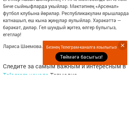
5нче сыйныфларда укыйлар. Мәктәпнең «Арсенал»
футбол клубына йөриләр. Республикакүләм ярышларда
катнашып, еш кына җиңүләр яулыйлар. Хәрәкәттә —
бәрәкәт, диләр. Гел шундый җитез, өлгер булыгыз,
егетләр!
Лариса Шәемова.
Безнең Телеграм-каналга язылыгыз
Төймәгә басыгыз!
Следите за самым важным и интересным в
Telegram-канале
Татмедиа
Читайте новости Татарстана в
национальном мессенджере MАХ:
https://max.ru/tatmedia
Безнең телеграм каналга язылыгыз
«Көмеш кыңгырау»