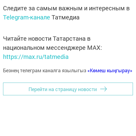
Следите за самым важным и интересным в
Telegram-канале
Татмедиа
Читайте новости Татарстана в
национальном мессенджере MАХ:
https://max.ru/tatmedia
Безнең телеграм каналга язылыгыз
«Көмеш кыңгырау»
Перейти на страницу новости