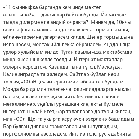
«11 сыйныфка барганда кем инде мәктәп
алыштыра?», — диючеләр байтак булды. Йөрәгеңне
тыңла диләрме әле андый очракта?! Минем дә, 10нчы
сыйныфны тәмамлаганда кисәк кенә тормышымны,
әйләнә-тирәмне үзгәртәсем килде. Шәһәр тормышына
ияләшәсем, мөстәкыйльлеккә өйрәнәсем, яңадан-яңа
үрләр яулыйсым килде. Туган авылымда, мәктәбемдә
миңа кысан шикелле тоелды. Интернат-мәктәпләр
эзләргә керештем. Казанда гына түгел, Мәскәүдә,
Калининградта та эзләдем. Сайтлар буйлап йөри
торгач, «СОлНЦе» интернат-мәктәбенә тап булдым.
Монда бар да мин теләгәнчә: олимпиадаларга ныклы
басым, инглиз теле, җәмгыять белеменнән көчле
мөгаллимнәр, уңайлы урнашкан киң, якты бүлмәле
интернат. Шулай итеп, бар таләпләргә дә туры килгәч,
мин «СОлНЦе»га укырга керү өчен әзерләнә башладым.
Бар булган диплом-грамоталарымны тупладым,
портфолиомны әзерләдем. Инглиз теле, рус әдәбияты,