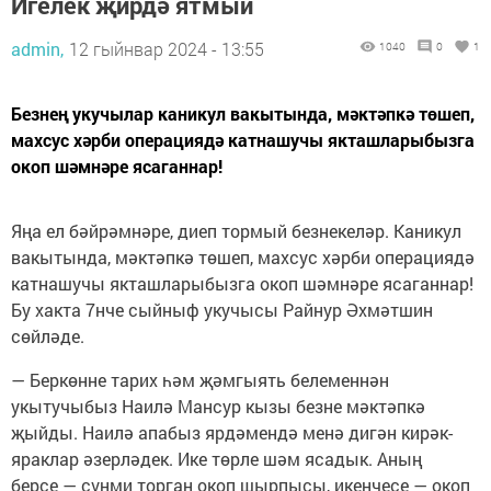
Игелек җирдә ятмый
admin,
12 гыйнвар 2024 - 13:55
1040
0
1
Безнең укучылар каникул вакытында, мәктәпкә төшеп,
махсус хәрби операциядә катнашучы якташларыбызга
окоп шәмнәре ясаганнар!
Яңа ел бәйрәмнәре, диеп тормый безнекеләр. Каникул
вакытында, мәктәпкә төшеп, махсус хәрби операциядә
катнашучы якташларыбызга окоп шәмнәре ясаганнар!
Бу хакта 7нче сыйныф укучысы Райнур Әхмәтшин
сөйләде.
— Беркөнне тарих һәм җәмгыять белеменнән
укытучыбыз Наилә Мансур кызы безне мәктәпкә
җыйды. Наилә апабыз ярдәмендә менә дигән кирәк-
яраклар әзерләдек. Ике төрле шәм ясадык. Аның
берсе — сүнми торган окоп шырпысы, икенчесе — окоп