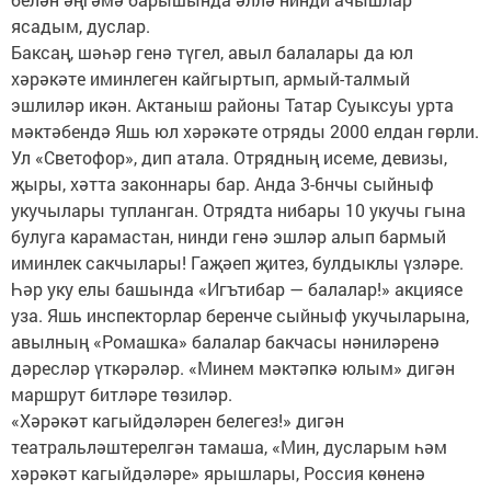
ясадым, дуслар.
Баксаң, шәһәр генә түгел, авыл балалары да юл
хәрәкәте иминлеген кайгыртып, армый-талмый
эшлиләр икән. Актаныш районы Татар Суыксуы урта
мәктәбендә Яшь юл хәрәкәте отряды 2000 елдан гөрли.
Ул «Светофор», дип атала. Отрядның исеме, девизы,
җыры, хәтта законнары бар. Анда 3-6нчы сыйныф
укучылары тупланган. Отрядта нибары 10 укучы гына
булуга карамастан, нинди генә эшләр алып бармый
иминлек сакчылары! Гаҗәеп җитез, булдыклы үзләре.
Һәр уку елы башында «Игътибар — балалар!» акциясе
уза. Яшь инспекторлар беренче сыйныф укучыларына,
авылның «Ромашка» балалар бакчасы нәниләренә
дәресләр үткәрәләр. «Минем мәктәпкә юлым» дигән
маршрут битләре төзиләр.
«Хәрәкәт кагыйдәләрен белегез!» дигән
театральләштерелгән тамаша, «Мин, дусларым һәм
хәрәкәт кагыйдәләре» ярышлары, Россия көненә