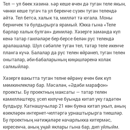
Тел — ул бөек хәзинә. һәр кеше өчен дә туган теле якын,
чөнки кеше тугач та ул беренче сүзен туган телендә
әйтә. Тел бетсә, халык та, милләт тә югала. Моны
берничек тә булдырырга ярамый. Юкка гына «Теле
барлар халык булган» димиләр. Хәзерге заманда күп
кенә татар гаиләләре бер-берсе белән рус телендә
аралашалар. Шул сәбәпле туган тел, татар теле икенче
планга күчә. Балалар да рус телен өйрәнеп, туган телен
оныталар, әби-бабаларының киңәшләренә колак
салмыйлар.
Хәзерге вакытта туган телне өйрәнү өчен бик күп
мөмкинлекләр бар. Мәсәлән, «Әдәби марафон»
проекты. Бу проектның максаты — татар телен
камилләштерү, үсеп килүче буында китап уку гадәтен
булдыру. Катнашучылар 21 көн буена китап укып, аның
өзекләрен интернет-челтәргә урнаштырырга тиешләр.
Бу проектның нәтиҗәләре начарлыкка китермәс,
киресенчә, аның уңай яклары гына бар, дип уйлыйм.