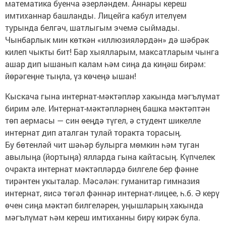
математика буенча әзерләндем. Аннары кереш
имтиханнар башланды. Лицейга кабул ителүем
турында белгәч, шатлыгым эчемә сыймады.
Чынбарлык мин көткән «иллюзияләрдән» дә шәбрәк
килеп чыкты бит! Бар хыялларым, максатларым чынга
ашар дип ышанып калам һәм сиңа да киңәш бирәм:
йөрәгеңне тыңла, үз көчеңә ышан!
Кыскача гына интернат-мәктәпләр хакында мәгълүмат
бирим әле. Интернат-мәктәпләрнең башка мәктәптән
төп аермасы — син өеңдә түгел, ә студент шикелле
интернат дип аталган тулай торакта торасың.
Бу бөтенләй чит шәһәр булырга мөмкин һәм туган
авылыңа (йортыңа) ялларда гына кайтасың. Күпчелек
очракта интернат мәктәпләрдә билгеле бер фәнне
тирәнтен укыталар. Мәсәлән: гуманитар гимназия
интернат, яисә төгәл фәннәр интернат-лицее, һ.б. Ә керү
өчен сиңа мәктәп билгеләрен, уңышларың хакында
мәгълүмат һәм кереш имтиханны бирү кирәк була.