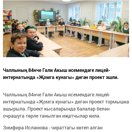
Чаллының 84нче Гали Акыш исемендәге лицей-
интернатында «Җомга кунагы» дигән проект эшли.
Чаллының 84нче Гали Акыш исемендәге лицей-
интернатында «Җомга кунагы» дигән проект тормышка
ашырыла. Проект кысаларында балалар белән
очрашуга төрле танылган иҗатчылар килә.
Зимфира Исламова - чираттагы көтеп алган