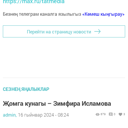
https://max.ru/tatmedia
Безнең телеграм каналга язылыгыз
«Көмеш кыңгырау»
Перейти на страницу новости
СЕЗНЕҢ ЯҢАЛЫКЛАР
Җомга кунагы – Зимфира Исламова
admin,
16 гыйнвар 2024 - 08:24
679
0
3