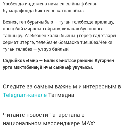
Үзебез дә инде менә ничә ел сыйныф белән
бу марафонда бик теләп катнашабыз.
Безнең төп бурычыбыз — туган телебездә аралашу,
аның бай мирасын өйрәнү, киләчәк буыннарга
тапшыру. Үзебезнең халкыбызның гореф-гадәтләрен
хөрмәт итәргә, телебезне бозмаска тиешбез.Чөнки
туган телебез — ул зур байлык!
Садыйков Әмир — Балык Бистәсе районы Күгәрчен
урта мәктәбенең 9 нчы сыйныф укучысы.
Следите за самым важным и интересным в
Telegram-канале
Татмедиа
Читайте новости Татарстана в
национальном мессенджере MАХ: