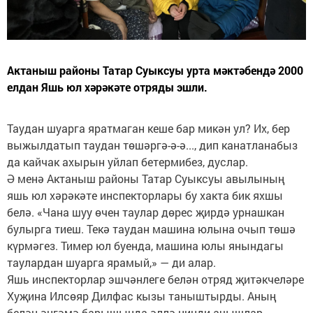
Актаныш районы Татар Суыксуы урта мәктәбендә 2000
елдан Яшь юл хәрәкәте отряды эшли.
Таудан шуарга яратмаган кеше бар микән ул? Их, бер
выжылдатып таудан төшәргә-ә-ә..., дип канатланабыз
да кайчак ахырын уйлап бетермибез, дуслар.
Ә менә Актаныш районы Татар Суыксуы авылының
яшь юл хәрәкәте инспекторлары бу хакта бик яхшы
белә. «Чана шуу өчен таулар дөрес җирдә урнашкан
булырга тиеш. Текә таудан машина юлына очып төшә
күрмәгез. Тимер юл буенда, машина юлы янындагы
таулардан шуарга ярамый,» — ди алар.
Яшь инспекторлар эшчәнлеге белән отряд җитәкчеләре
Хуҗина Илсөяр Дилфас кызы таныштырды. Аның
белән әңгәмә барышында әллә нинди ачышлар