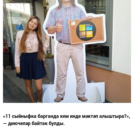
«11 сыйныфка барганда кем инде мәктәп алыштыра?»,
— диючеләр байтак булды.