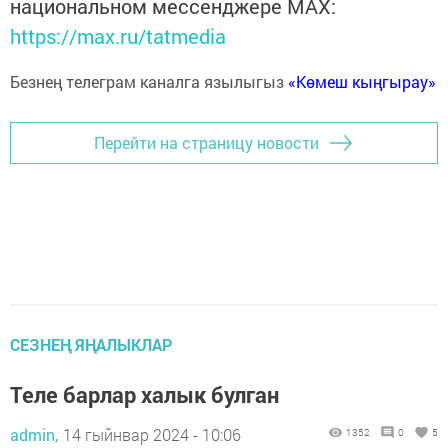
национальном мессенджере MАХ:
https://max.ru/tatmedia
Безнең телеграм каналга язылыгыз
«Көмеш кыңгырау»
Перейти на страницу новости
СЕЗНЕҢ ЯҢАЛЫКЛАР
Теле барлар халык булган
admin,
14 гыйнвар 2024 - 10:06
1352
0
5