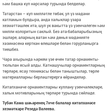
һәм башка күп нәрсәләр турында белделәр.
Татарстан – күп милләтле төбәк, ул үз мәдәни
катламын булдыра, анда халыклар үзара
хезмәттәшлек итә, шул ук вакытта үз үзенчәлеген һәм
милли колоритын саклый. Без ата-бабаларыбызның
эшләре, аларның ватан һәм дөнья мәдәнияте
хәзинәсенә керткән өлешләре белән горурланырга
тиешбез.
Чара ахырында һәркем үзе өчен татар орнаменты-
тюльпан ясый алды. Катнашучылар орнаментларның
төрләре, ясау техникасы белән таныштылар, төрле
материалларны берләштерергә өйрәнделәр.
Китапханәче орнаментларны куллану үзенчәлекләре,
халык мотивларының төрләре турында сөйләде.
Түбән Кама шәһәренең 7нче балалар китапханәсе
хезмәткәре Резедә Валеева.