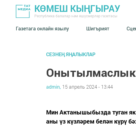
КӨМЕШ КЫҢГЫРАУ
Республика балалар һәм яшүсмерләр газетасы
Газетага онлайн язылу
Шигърият
Сце
СЕЗНЕҢ ЯҢАЛЫКЛАР
Онытылмаслык 
admin,
15 апрель 2024 - 13:44
Мин Актанышыбызда туган як 
аны үз күзләрем белән күрү б