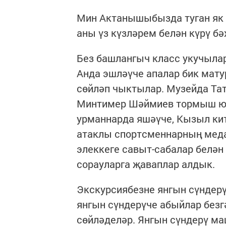
Мин Актанышыбызда туган як 
аны үз күзләрем белән күрү б
Без башлангыч класс укучылар
Анда эшләүче апалар бик мату
сөйләп чыктылар. Музейда Та
Минтимер Шәймиев тормыш юлы
урманнарда яшәүче, Кызыл ки
атаклы спортсменнарның медал
элеккеге савыт-сабалар белә
сорауларга җаваплар алдык.
Экскурсиябезне янгын сүндерү
янгын сүндерүче абыйлар безг
сөйләделәр. Янгын сүндерү ма