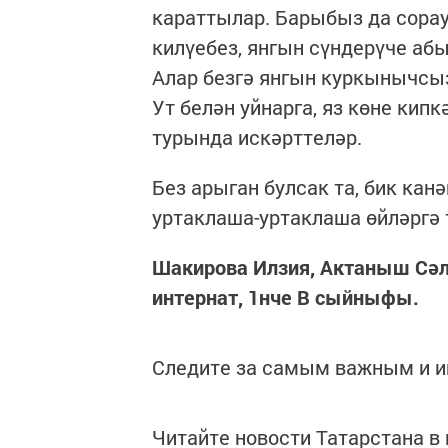
караттылар. Барыбыз да сорау
килүебез, янгын сүндерүче аб
Алар безгә янгын куркынычсы
Ут белән уйнарга, яз көне ки
турында искәрттеләр.
Без арыган булсак та, бик кан
уртаклаша-уртаклаша өйләргә
Шакирова Илзия, Актаныш Сәлә
интернат, 1нче В сыйныфы.
Следите за самым важным и 
Читайте новости Татарстана 