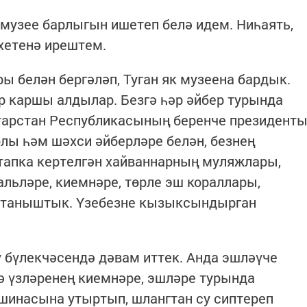
музее барлыгын ишетеп белә идем. Ниһаять,
әхетенә ирештем.
ы белән бергәләп, Туган як музеена бардык.
р каршы алдылар. Безгә һәр әйбер турында
тарстан Республикасының беренче президент
 һәм шәхси әйберләре белән, безнең
тапка кертелгән хайваннарның муляжлары,
ьләре, киемнәре, төрле эш кораллары,
н таныштык. Үзебезне кызыксындырган
 бүлекчәсендә дәвам иттек. Анда эшләүче
ә үзләренең киемнәре, эшләре турында
шинасына утыртып, шлангтан су сиптереп