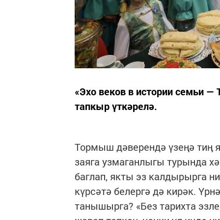
«Эхо веков в истории семьи —
тапкыр үткәрелә.
Тормыш дәверендә үзеңә тиң я
заяга узмаганлыгы турында хәб
баглап, якты эз калдырырга н
күрсәтә белергә дә кирәк. Үрн
танышырга? «Без тарихта эзле