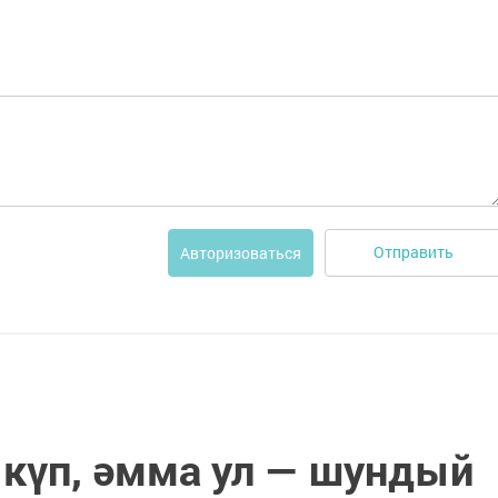
Отправить
Авторизоваться
 күп, әмма ул — шундый