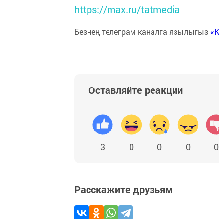
https://max.ru/tatmedia
Безнең телеграм каналга язылыгыз
«
Оставляйте реакции
3
0
0
0
0
Расскажите друзьям