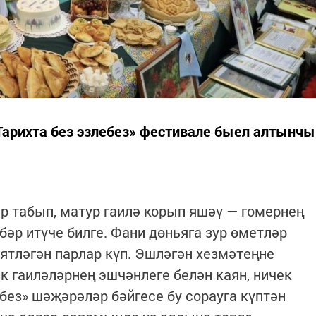
 Тарихта без эзлебез» фестивале быел алтынчы
р табып, матур гаилә корып яшәү — гомернең
әр итүче билге. Фани дөньяга зур өметләр
иятләгән парлар күп. Эшләгән хезмәтеңне
әк гаиләләрнең эшчәнлеге белән каян, ничек
без» шәҗәрәләр бәйгесе бу сорауга күптән