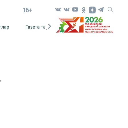
16+
глар
Газета тарихы
Әкият
Әкият язаб
3