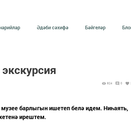
нарийлар
Әдәби сәхифә
Бәйгеләр
Бло
экскурсия
824
0
музее барлыгын ишетеп белә идем. Ниһаять,
әхетенә ирештем.