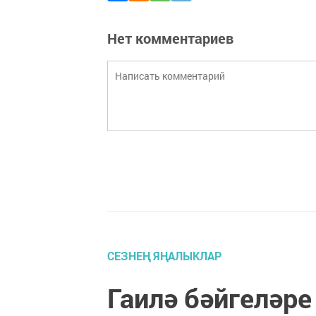
Нет комментариев
СЕЗНЕҢ ЯҢАЛЫКЛАР
Гаилә бәйгеләре