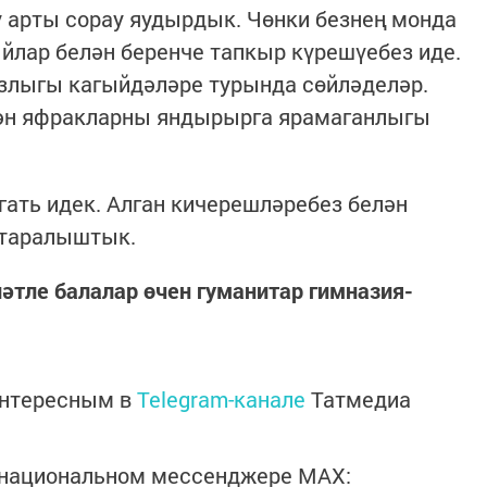
 арты сорау яудырдык. Чөнки безнең монда
ыйлар белән беренче тапкыр күрешүебез иде.
злыгы кагыйдәләре турында сөйләделәр.
пкән яфракларны яндырырга ярамаганлыгы
әгать идек. Алган кичерешләребез белән
 таралыштык.
тле балалар өчен гуманитар гимназия-
интересным в
Telegram-канале
Татмедиа
в национальном мессенджере MАХ: