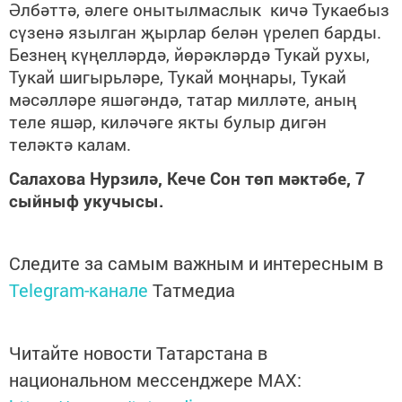
Әлбәттә, әлеге онытылмаслык кичә Тукаебыз
сүзенә язылган җырлар белән үрелеп барды.
Безнең күңелләрдә, йөрәкләрдә Тукай рухы,
Тукай шигырьләре, Тукай моңнары, Тукай
мәсәлләре яшәгәндә, татар милләте, аның
теле яшәр, киләчәге якты булыр дигән
теләктә калам.
Салахова Нурзилә, Кече Сон төп мәктәбе, 7
сыйныф укучысы.
Следите за самым важным и интересным в
Telegram-канале
Татмедиа
Читайте новости Татарстана в
национальном мессенджере MАХ: