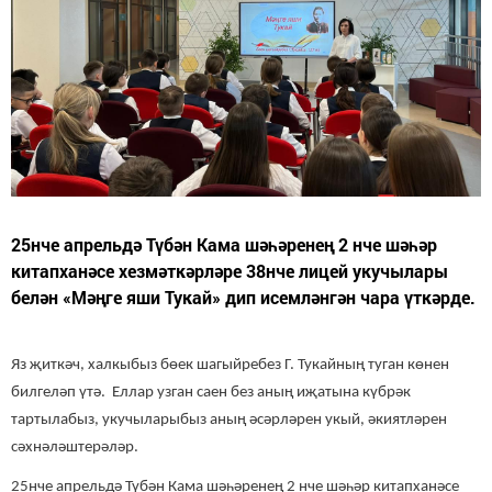
25нче апрельдә Түбән Кама шәһәренең 2 нче шәһәр
китапханәсе хезмәткәрләре 38нче лицей укучылары
белән «Мәңге яши Тукай» дип исемләнгән чара үткәрде.
Яз җиткәч, халкыбыз бөек шагыйребез Г. Тукайның туган көнен
билгеләп үтә. Еллар узган саен без аның иҗатына күбрәк
тартылабыз, укучыларыбыз аның әсәрләрен укый, әкиятләрен
сәхнәләштерәләр.
25нче апрельдә Түбән Кама шәһәренең 2 нче шәһәр китапханәсе