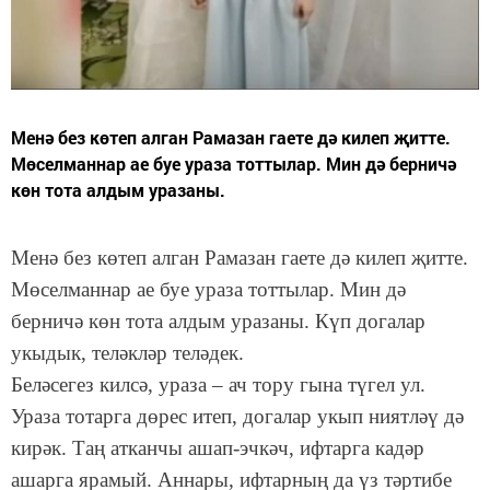
Менә без көтеп алган Рамазан гаете дә килеп җитте.
Мөселманнар ае буе ураза тоттылар. Мин дә берничә
көн тота алдым уразаны.
Менә без көтеп алган Рамазан гаете дә килеп җитте.
Мөселманнар ае буе ураза тоттылар. Мин дә
берничә көн тота алдым уразаны. Күп догалар
укыдык, теләкләр теләдек.
Беләсегез килсә, ураза – ач тору гына түгел ул.
Ураза тотарга дөрес итеп, догалар укып ниятләү дә
кирәк. Таң атканчы ашап-эчкәч, ифтарга кадәр
ашарга ярамый. Аннары, ифтарның да үз тәртибе