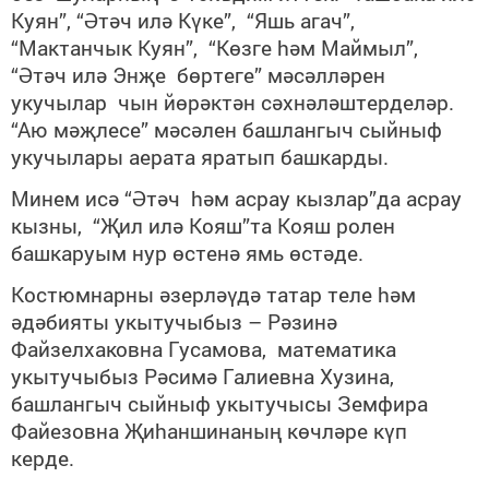
Куян”, “Әтәч илә Күке”, “Яшь агач”,
“Мактанчык Куян”, “Көзге hәм Маймыл”,
“Әтәч илә Энҗе бөртеге” мәсәлләрен
укучылар чын йөрәктән сәхнәләштерделәр.
“Аю мәҗлесе” мәсәлен башлангыч сыйныф
укучылары аерата яратып башкарды.
Минем исә “Әтәч hәм асрау кызлар”да асрау
кызны, “Җил илә Кояш”та Кояш ролен
башкаруым нур өстенә ямь өстәде.
Костюмнарны әзерләүдә татар теле hәм
әдәбияты укытучыбыз – Рәзинә
Файзелхаковна Гусамова, математика
укытучыбыз Рәсимә Галиевна Хузина,
башлангыч сыйныф укытучысы Земфира
Файезовна Җиhаншинаның көчләре күп
керде.