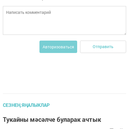
Отправить
Авторизоваться
СЕЗНЕҢ ЯҢАЛЫКЛАР
Тукайны мәсәлче буларак ачтык