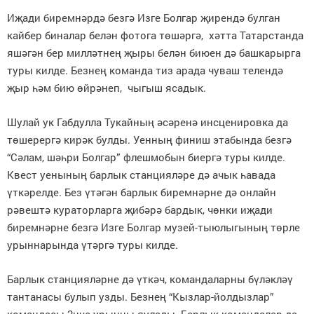
Иҗади биремнәрдә безгә Изге Болгар җирендә булган
кайбер биналар белән фотога төшәргә, хәтта Татарстанда
яшәгән бер милләтнең җыры белән биюен дә башкарырга
туры килде. Безнең команда тиз арада чуваш телендә
җыр һәм бию өйрәнеп, чыгыш ясадык.
Шулай ук Габдулла Тукайның әсәренә инсценировка да
төшерергә кирәк булды. Уенның финиш этабында безгә
“Сәлам, шәһри Болгар” флешмобын биергә туры килде.
Квест уенының барлык станцияләре дә ачык һавада
үткәрелде. Без үтәгән барлык биремнәрне дә онлайн
рәвештә кураторларга җибәрә бардык, чөнки иҗади
биремнәрне безгә Изге Болгар музей-тыюлыгының төрле
урыннарында үтәргә туры килде.
Барлык станцияләрне дә үткәч, командаларны бүләкләү
тантанасы булып узды. Безнең “Кызлар-йолдызлар”