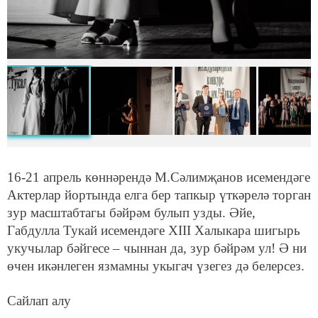
16-21 апрель көннәрендә М.Сәлимҗанов исемендәге
Актерлар йортында елга бер тапкыр үткәрелә торган
зур масштабтагы бәйрәм булып узды. Әйе,
Габдулла Тукай исемендәге XIII Халыкара шигырь
укучылар бәйгесе – чыннан да, зур бәйрәм ул! Ә ни
өчен икәнлеген язмамны укыгач үзегез дә белерсез.
Сайлап алу