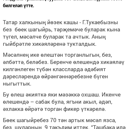
билгеләп үтте.
Татар халкының йөзек кашы - Г.Тукаебызны
без бөек шагыйрь, тәрҗемәче буларак кына
түгел, мәсәлче буларак та ачтык. Аның
гыйбрәтле хикәяләренә тукталдык.
Мәсәлнең ике өлештән торганлыгын, без,
әлбәттә, беләбез. Беренче өлешендә хикәяләү
килгәнлеген түбән классларда әдәбият
дәресләрендә өйрәнгәннәребезне бүген
ныгыттык.
Бу өлеш әкияткә яки мәзәккә охшаш. Икенче
өлешендә – сабак була, ягъни акыл, әдәп,
әхлакка өйрәтә торган фикер үткәрелә.
Бөек шагыйребез 70 тән артык мәсәл язса,
без шуларның 9 тәкъдим иттек. “Ташбака илә