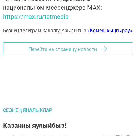
национальном мессенджере MАХ:
https://max.ru/tatmedia
Безнең телеграм каналга язылыгыз
«Көмеш кыңгырау»
Перейти на страницу новости
СЕЗНЕҢ ЯҢАЛЫКЛАР
Казанны яулыйбыз!