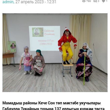
admin,
27 апрель 2023 - 12:31
788
0
1
Мамадыш районы Кече Сон төп мәктәбе укучылары
Габдулла Тукайның тууына 137 еллыгын күркәм төстә