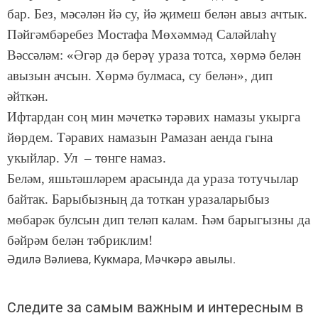
бар. Без, мәсәлән йә су, йә җимеш белән авыз ачтык.
Пәйгәмбәребез Мостафа Мөхәммәд Саләйлаһү
Вәссәләм: «Әгәр дә берәү ураза тотса, хөрмә белән
авызын ачсын. Хөрмә булмаса, су белән», дип
әйткән.
Ифтардан соң мин мәчеткә тәрәвих намазы укырга
йөрдем. Тәравих намазын Рамазан аенда гына
укыйлар. Ул – төнге намаз.
Беләм, яшьтәшләрем арасында да ураза тотучылар
байтак. Барыбызның да тоткан уразаларыбыз
мөбарәк булсын дип теләп калам. Һәм барыгызны да
бәйрәм белән тәбриклим!
Әдилә Вәлиева, Кукмара, Мәчкәрә авылы.
Следите за самым важным и интересным в