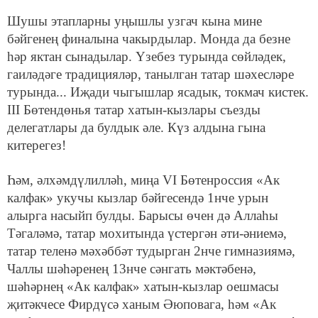
Шушы этапларны уңышлы узгач кына мине
бәйгенең финалына чакырдылар. Монда да безне
һәр яктан сынадылар. Үзебез турында сөйләдек,
гаиләдәге традицияләр, танылган татар шәхесләре
турында... Иҗади чыгышлар ясадык, токмач кистек.
III Бөтендөнья татар хатын-кызлары съезды
делегатлары да булдык әле. Күз алдына гына
китерегез!
Һәм, әлхәмдүлилләһ, миңа VI Бөтенроссия «Ак
калфак» укучы кызлар бәйгесендә 1нче урын
алырга насыйп булды. Барысы өчен дә Аллаһы
Тәгаләмә, татар мохитында үстергән әти-әниемә,
татар теленә мәхәббәт тудырган 2нче гимназиямә,
Чаллы шәһәренең 13нче сәнгать мәктәбенә,
шәһәрнең «Ак калфак» хатын-кызлар оешмасы
җитәкчесе Фирдүсә ханым Әюповага, һәм «Ак