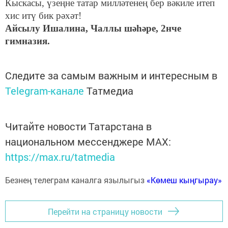
Кыскасы, үзеңне татар милләтенең бер вәкиле итеп
хис итү бик рәхәт!
Айсылу Ишалина, Чаллы шәһәре, 2нче
гимназия.
Следите за самым важным и интересным в
Telegram-канале
Татмедиа
Читайте новости Татарстана в
национальном мессенджере MАХ:
https://max.ru/tatmedia
Безнең телеграм каналга язылыгыз
«Көмеш кыңгырау»
Перейти на страницу новости