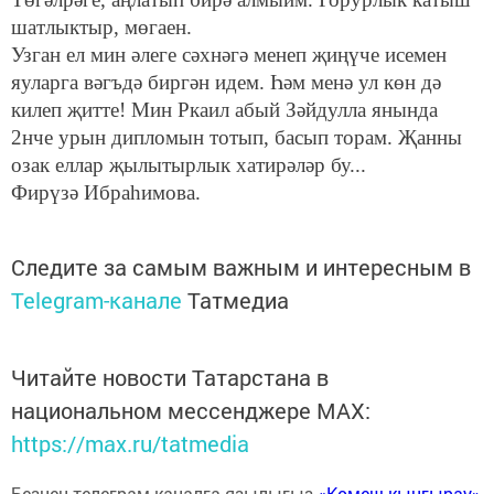
шатлыктыр, мөгаен.
Узган ел мин әлеге сәхнәгә менеп җиңүче исемен
яуларга вәгъдә биргән идем. Һәм менә ул көн дә
килеп җитте! Мин Ркаил абый Зәйдулла янында
2нче урын дипломын тотып, басып торам. Җанны
озак еллар җылытырлык хатирәләр бу...
Фирүзә Ибраһимова.
Следите за самым важным и интересным в
Telegram-канале
Татмедиа
Читайте новости Татарстана в
национальном мессенджере MАХ:
https://max.ru/tatmedia
Безнең телеграм каналга язылыгыз
«Көмеш кыңгырау»