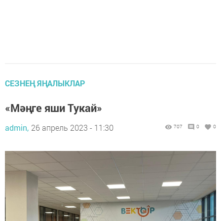
СЕЗНЕҢ ЯҢАЛЫКЛАР
«Мәңге яши Тукай»
admin,
26 апрель 2023 - 11:30
707
0
0