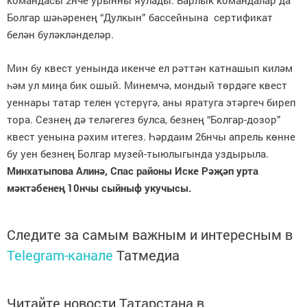
командасы 2нче урынны яулады. Барлык командалар да
Болгар шәһәренең “Дулкын” бассейнына сертификат
белән буләкләнделәр.
Мин бу квест уенында икенче ел рәттән катнашып киләм
һәм ул миңа бик ошый. Минемчә, мондый төрдәге квест
уеннары татар телен үстерүгә, аны яратуга этәргеч биреп
тора. Сезнең дә теләгегез булса, безнең “Болгар-дозор”
квест уенына рәхим итегез. Һәрдаим 26нчы апрель көнне
бу уен безнең Болгар музей-тыюлыгында уздырыла.
Минхатыпова Алинә,
Спас районы Иске Рәҗәп урта
мәктәбенең 10нчы сыйныф укучысы.
Следите за самым важным и интересным в
Telegram-канале
Татмедиа
Читайте новости Татарстана в