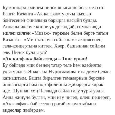
Бу көннәрдә минем ничек яшәгәнне белсәгез сез!
Башта Казанга «Ак калфак» укучы кызлар
бәйгесенең финалына барырга насыйп булды.
Аннары икенче көнне үк дигәндәй, гимназиядә
эшләп килгән «Мизаж» төркеме белән бергә тагын
Казанга – «Мин татарча сөйләшәм» акциясенең
гала-концертына киттек. Хәер, башыннан сөйлим
әле. Ничек булды ул?
«Ак калфак» бәйгесендә – 1нче урын!
Бу бәйгедә мин безнең татар теле һәм әдәбияты
укытучысы Энҗе апа Нурисламова тәкъдиме белән
катнаштым. Башта бирелгән темаларның берсенә
инша язарга һәм портфолионы җибәрергә кирәк
иде. Шуннан соң Чаллыда сайлап алу туры узды.
Анда җиңүче булгач, мин изү чигеп, өлеш пешереп,
«Ак калфак» бәйгесенең рәсәйкүләм этабына
видеолар җибәрдем.