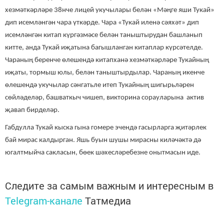
хезмәткәрләре 38нче лицей укучылары белән «Мәңге яши Тукай»
дип исемләнгән чара үткәрде. Чара «Тукай иленә сәяхәт» дип
исемләнгән китап күргәзмәсе белән таныштырудан башланып
китте, анда Тукай иҗатына багышланган китаплар күрсәтелде.
Чараның беренче өлешендә китапханә хезмәткәрләре Тукайның
иҗаты, тормыш юлы, белән таныштырдылар. Чараның икенче
өлешендә укучылар сәнгатьле итеп Тукайның шигырьләрен
сөйләделәр, башваткыч чишеп, викторина сорауларына актив
җавап бирделәр.
Габдулла Тукай кыска гына гомере эчендә гасырларга җитәрлек
бай мирас калдырган. Яшь буын шушы мирасны киләчәктә дә
югалтмыйча сакласын, бөек шәхесләребезне онытмасын иде.
Следите за самым важным и интересным в
Telegram-канале
Татмедиа