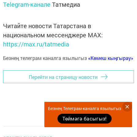
Telegram-канале
Татмедиа
Читайте новости Татарстана в
национальном мессенджере MАХ:
https://max.ru/tatmedia
Безнең телеграм каналга язылыгыз
«Көмеш кыңгырау»
Перейти на страницу новости
Безнең Телеграм-каналга язылыгыз
Төймәгә басыгыз!