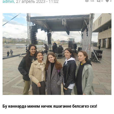
admin,
27 апрель 2023 - 11:02
734
0
3
Бу көннәрдә минем ничек яшәгәнне белсәгез сез!