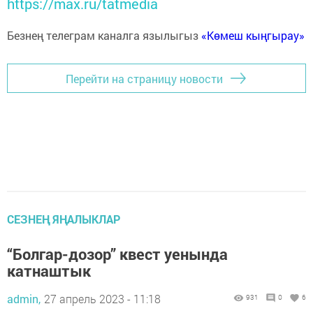
https://max.ru/tatmedia
Безнең телеграм каналга язылыгыз
«Көмеш кыңгырау»
Перейти на страницу новости
СЕЗНЕҢ ЯҢАЛЫКЛАР
“Болгар-дозор” квест уенында
катнаштык
admin,
27 апрель 2023 - 11:18
931
0
6