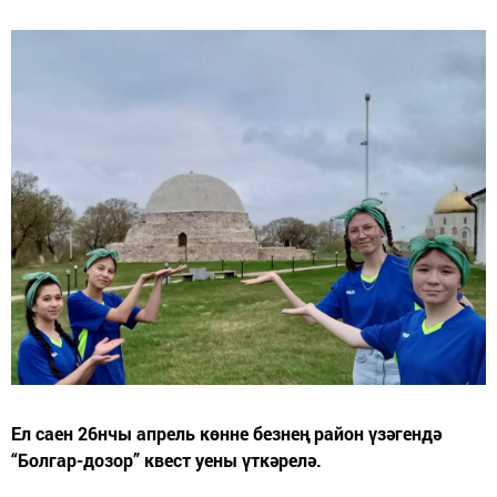
Ел саен 26нчы апрель көнне безнең район үзәгендә
“Болгар-дозор” квест уены үткәрелә.