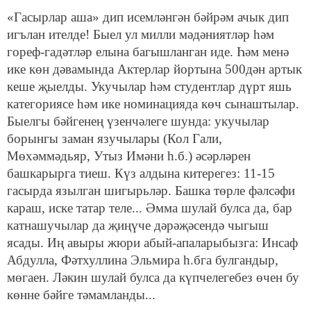
«Гасырлар аша» дип исемләнгән бәйрәм ачык дип
игълан ителде! Быел ул милли мәдәниятләр һәм
гореф-гадәтләр елына багышланган иде. Һәм менә
ике көн дәвамында Актерлар йортына 500дән артык
кеше җыелды. Укучылар һәм студентлар дүрт яшь
категориясе һәм ике номинацияда көч сынаштылар.
Быелгы бәйгенең үзенчәлеге шунда: укучылар
борынгы заман язучылары (Кол Гали,
Мөхәммәдьяр, Утыз Имәни һ.б.) әсәрләрен
башкарырга тиеш. Күз алдына китерегез: 11-15
гасырда язылган шигырьләр. Башка төрле фәлсәфи
караш, иске татар теле... Әмма шулай булса да, бар
катнашучылар да җиңүче дәрәҗәсендә чыгыш
ясады. Иң авыры жюри абый-апаларыбызга: Инсаф
Абдулла, Фәтхуллина Эльмира һ.бга булгандыр,
мөгаен. Ләкин шулай булса да күпчелегебез өчен бу
көнне бәйге тәмамланды...