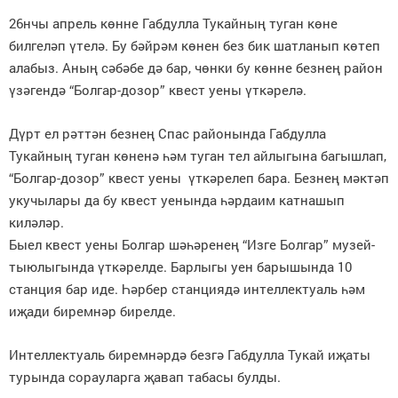
26нчы апрель көнне Габдулла Тукайның туган көне
билгеләп үтелә. Бу бәйрәм көнен без бик шатланып көтеп
алабыз. Аның сәбәбе дә бар, чөнки бу көнне безнең район
үзәгендә “Болгар-дозор” квест уены үткәрелә.
Дүрт ел рәттән безнең Спас районында Габдулла
Тукайның туган көненә һәм туган тел айлыгына багышлап,
“Болгар-дозор” квест уены үткәрелеп бара. Безнең мәктәп
укучылары да бу квест уенында һәрдаим катнашып
киләләр.
Быел квест уены Болгар шәһәренең “Изге Болгар” музей-
тыюлыгында үткәрелде. Барлыгы уен барышында 10
станция бар иде. Һәрбер станциядә интеллектуаль һәм
иҗади биремнәр бирелде.
Интеллектуаль биремнәрдә безгә Габдулла Тукай иҗаты
турында сорауларга җавап табасы булды.