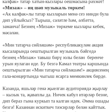
калфак» татар хатын-кызлары оешмасына рәхмәт!
«Мизаж» – иң шәп музыкаль төркем!
«Ак калфак»лы татар кызларын менә сез нинди була
дип уйлыйсыз? Тырыш, сәләтле һәм, әлбәттә,
заманча! Безнең «Мизаж» төркеме кызлары кебек,
мәсәлән.
«Мин татарча сөйләшәм» республикакүләм акция
кысаларында оештырылган музыкаль бәйгедә
безнең «Мизаж» тавыш бирү юлы белән беренче
урын яулаган иде. Бу безгә Камал театры каршында
оештырылган «Мин татарча сөйләшәм!» акциясенең
гала-концертында чыгыш ясарга мөмкинлек бирде.
Казанда, яшьләр генә җыелган аудиториядә җырлау
– кызык та, җаваплы да. Ничек кабул итәрләр безне,
дип бераз гына куркып та калган идек. Әмма ошады
безгә! Казаннан искиткеч тәэсирләр белән кайттык.