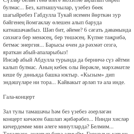
булмас... Без, катнашучылар, үзебез бөек
шагыйребез Габдулла Тукай исемен йөрткән зур
бәйгенең йомгаклау өлешен алып баруда
катнашачакбыз. Шәп бит, әйеме? 6 сәгать дәвамында
сәхнәгә бер менәсең, бер төшәсең. Күпме тәҗрибә,
бетмәс энергия... Барысы өчен дә рәхмәт сезгә,
яраткан абый-апаларыбыз!
Инсаф абый Абдулла турында да берничә сүз әйтми
калып булмас. Аның кебек олы йөрәкле, мәрхәмәтле
кеше бу дөньяда башка юктыр. «Кызым» дип
эндәшүләре ни тора... Кайвакыт әрләп тә ала инде.
Гала-концерт
Зал тулы тамашачы һәм без үзебез әзерләгән
концерт кичәсен башлап җибәрәбез... Нинди хисләр
кичердемме мин әлеге минутларда? Белмим...
Төгәлрәге, аңлатып бирә алмыйм. Горурлык катыш