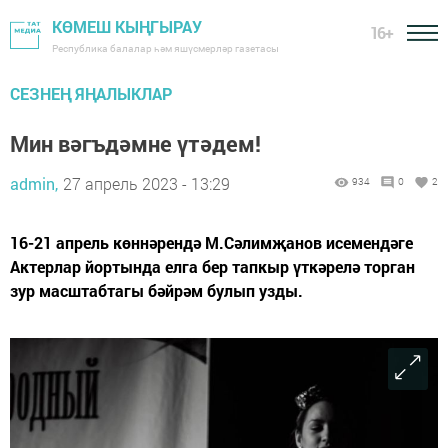
КӨМЕШ КЫҢГЫРАУ
16+
Республика балалар һәм яшүсмерләр газетасы
СЕЗНЕҢ ЯҢАЛЫКЛАР
Мин вәгъдәмне үтәдем!
admin,
27 апрель 2023 - 13:29
934
0
2
16-21 апрель көннәрендә М.Сәлимҗанов исемендәге
Актерлар йортында елга бер тапкыр үткәрелә торган
зур масштабтагы бәйрәм булып узды.