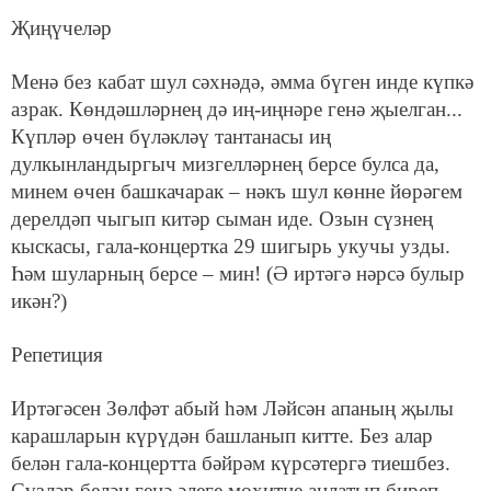
Җиңүчеләр
Менә без кабат шул сәхнәдә, әмма бүген инде күпкә
азрак. Көндәшләрнең дә иң-иңнәре генә җыелган...
Күпләр өчен бүләкләү тантанасы иң
дулкынландыргыч мизгелләрнең берсе булса да,
минем өчен башкачарак – нәкъ шул көнне йөрәгем
дерелдәп чыгып китәр сыман иде. Озын сүзнең
кыскасы, гала-концертка 29 шигырь укучы узды.
Һәм шуларның берсе – мин! (Ә иртәгә нәрсә булыр
икән?)
Репетиция
Иртәгәсен Зөлфәт абый һәм Ләйсән апаның җылы
карашларын күрүдән башланып китте. Без алар
белән гала-концертта бәйрәм күрсәтергә тиешбез.
Сүзләр белән генә әлеге мохитне аңлатып биреп