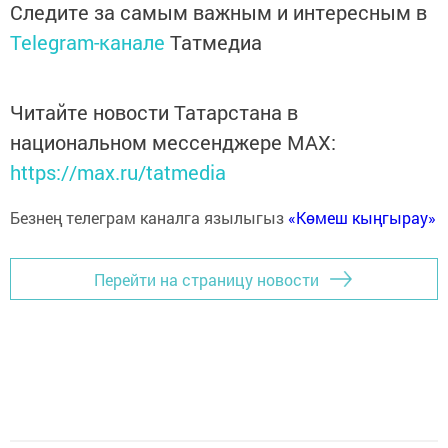
Следите за самым важным и интересным в
Telegram-канале
Татмедиа
Читайте новости Татарстана в
национальном мессенджере MАХ:
https://max.ru/tatmedia
Безнең телеграм каналга язылыгыз
«Көмеш кыңгырау»
Перейти на страницу новости