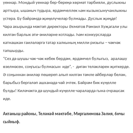
уеннар. Мондый уеннар бер-береңә хөрмәт тәрбияли, дуслыкны
арттыра, ышаныч тудыра, ярдәмчеллек һәм кызыксынучанлыкны
үстерә. Бу бәйрәмдә җиңелүчеләр булмады. Дуслык җиңде!
Чара ахырында мәктәп директоры Әхмәтов Рәмзил Хуҗагали улы
килгән барлык әти-әниләрне котлады. Һәм конкурсларда
катнашкан гаиләләргә татар халкының милли ризыгы – чәкчәк
тапшырды.
“Сез дә шушы чәк-чәк кебек бердәм, ярдәмчел булыгыз, аралашу
өзелмәсен, соңгысы булмасын иде”, - дигән теләкләрен җиткерде.
Ә соңыннан әниләр пешереп алып килгән тәмле әйберләр белән,
барыбыз бергәләп ашханәдә чәй эчтек. Бәйрәм бик күңелле
булды! Киләчәктә дә шундый күңелле чараларда гына очрашсак
иде.
Актаныш районы, Теләкәй мәктәбе,
Миргалимова Зәлия,
6нчы
сыйныф.