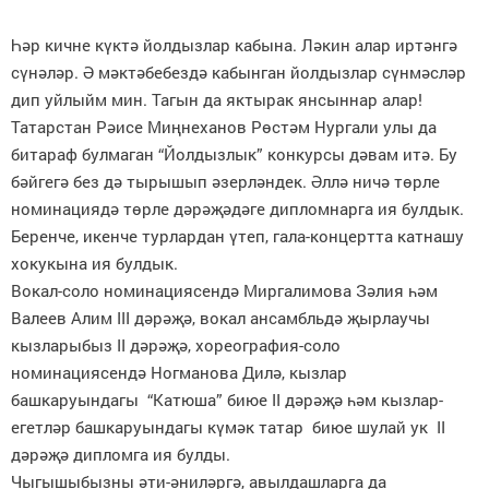
Һәр кичне күктә йолдызлар кабына. Ләкин алар иртәнгә
сүнәләр. Ә мәктәбебездә кабынган йолдызлар сүнмәсләр
дип уйлыйм мин. Тагын да яктырак янсыннар алар!
Татарстан Рәисе Миңнеханов Рөстәм Нургали улы да
битараф булмаган “Йолдызлык” конкурсы дәвам итә. Бу
бәйгегә без дә тырышып әзерләндек. Әллә ничә төрле
номинациядә төрле дәрәҗәдәге дипломнарга ия булдык.
Беренче, икенче турлардан үтеп, гала-концертта катнашу
хокукына ия булдык.
Вокал-соло номинациясендә Миргалимова Зәлия һәм
Валеев Алим III дәрәҗә, вокал ансамбльдә җырлаучы
кызларыбыз II дәрәҗә, хореография-соло
номинациясендә Ногманова Дилә, кызлар
башкаруындагы “Катюша” биюе II дәрәҗә һәм кызлар-
егетләр башкаруындагы күмәк татар биюе шулай ук II
дәрәҗә дипломга ия булды.
Чыгышыбызны әти-әниләргә, авылдашларга да