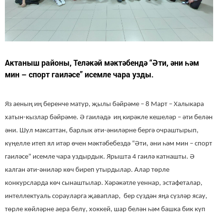
Актаныш районы, Теләкәй мәктәбендә “Әти, әни һәм
мин – спорт гаиләсе” исемле чара узды.
Яз аеның иң беренче матур, җылы бәйрәме – 8 Март – Халыкара
хатын-кызлар бәйрәме. Ә гаиләдә иң кирәкле кешеләр – әти белән
әни. Шул максаттан, барлык әти-әниләрне бергә очраштырып,
күңелле итеп ял итәр өчен мәктәбебездә “Әти, әни һәм мин – спорт
гаиләсе” исемле чара уздырдык. Ярышта 4 гаилә катнашты. Ә
калган әти-әниләр көч биреп утырдылар. Алар төрле
конкурсларда көч сынаштылар. Хәрәкәтле уеннар, эстафеталар,
интеллектуаль сорауларга җаваплар, бер сүздән яңа сүзләр ясау,
төрле көйләрне аера белү, хоккей, шар белән һәм башка бик күп