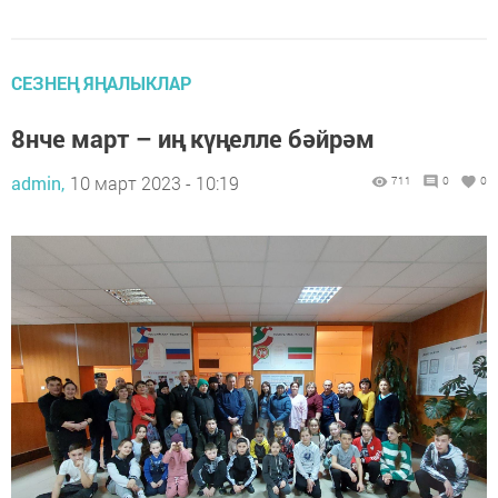
СЕЗНЕҢ ЯҢАЛЫКЛАР
8нче март – иң күңелле бәйрәм
admin,
10 март 2023 - 10:19
711
0
0