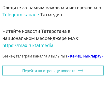
Следите за самым важным и интересным в
Telegram-канале
Татмедиа
Читайте новости Татарстана в
национальном мессенджере MАХ:
https://max.ru/tatmedia
Безнең телеграм каналга язылыгыз
«Көмеш кыңгырау»
Перейти на страницу новости