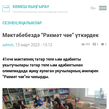
КӨМЕШ КЫҢГЫРАУ
16+
Республика балалар һәм яшүсмерләр газетасы
СЕЗНЕҢ ЯҢАЛЫКЛАР
Мәктәбебездә “Рәхмәт чәе” үткәрдек
admin,
13 март 2023 - 15:12
850
0
2
41нче мәктәпнең татар теле һәм әдәбияты
укытучылары татар теле һәм әдәбиятынан
олимпиадада җиңү яулаган укучыларның әниләрен
“Рәхмәт чәе”нә чакырды.