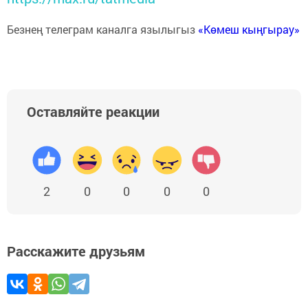
Безнең телеграм каналга язылыгыз
«Көмеш кыңгырау»
Оставляйте реакции
2
0
0
0
0
Расскажите друзьям