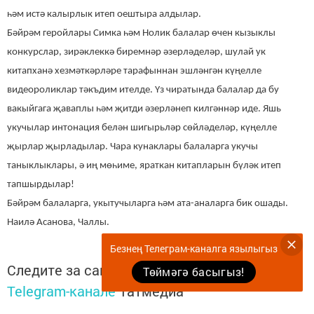
һәм истә калырлык итеп оештыра алдылар.
Бәйрәм геройлары Симка һәм Нолик балалар өчен кызыклы
конкурслар, зирәклеккә биремнәр әзерләделәр, шулай ук
китапханә хезмәткәрләре тарафыннан эшләнгән күңелле
видеороликлар тәкъдим ителде. Үз чиратында балалар да бу
вакыйгага җаваплы һәм җитди әзерләнеп килгәннәр иде. Яшь
укучылар интонация белән шигырьләр сөйләделәр, күңелле
җырлар җырладылар. Чара кунаклары балаларга укучы
таныклыклары, ә иң мөһиме, яраткан китапларын бүләк итеп
тапшырдылар!
Бәйрәм балаларга, укытучыларга һәм ата-аналарга бик ошады.
Наилә Асанова,
Чаллы.
Безнең Телеграм-каналга язылыгыз
Следите за самым важным и интересным в
Төймәгә басыгыз!
Telegram-канале
Татмедиа