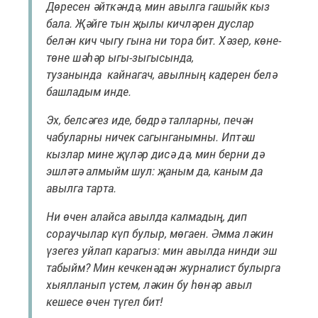
Дөресен әйткәндә, мин авылга гашыйк кыз
бала. Җәйге тын җылы кичләрен дуслар
белән кич чыгу гына ни тора бит. Хәзер, көне-
төне шәһәр ыгы-зыгысында,
тузанында кайнагач, авылның кадерен белә
башладым инде.
Эх, белсәгез иде, бөдрә талларны, печән
чабуларны ничек сагынганымны. Иптәш
кызлар мине җүләр дисә дә, мин берни дә
эшләтә алмыйм шул: җаным да, каным да
авылга тарта.
Ни өчен алайса авылда калмадың, дип
сораучылар күп булыр, мөгаен. Әмма ләкин
үзегез уйлап карагыз: мин авылда нинди эш
табыйм? Мин кечкенәдән журналист булырга
хыялланып үстем, ләкин бу һөнәр авыл
кешесе өчен түгел бит!