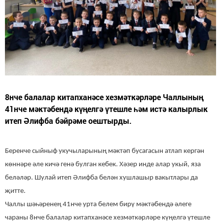
8нче балалар китапханәсе хезмәткәрләре Чаллының
41нче мәктәбендә күңелгә үтешле һәм истә калырлык
итеп Әлифба бәйрәме оештырды.
Беренче сыйныф укучыларының мәктәп бусагасын атлап кергән
көннәре әле кичә генә булган кебек. Хәзер инде алар укый, яза
беләләр. Шулай итеп Әлифба белән хушлашыр вакытлары да
җитте.
Чаллы шәһәренең 41нче урта белем бирү мәктәбендә әлеге
чараны 8нче балалар китапханәсе хезмәткәрләре күңелгә үтешле