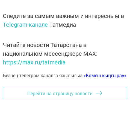
Следите за самым важным и интересным в
Telegram-канале
Татмедиа
Читайте новости Татарстана в
национальном мессенджере MАХ:
https://max.ru/tatmedia
Безнең телеграм каналга язылыгыз
«Көмеш кыңгырау»
Перейти на страницу новости