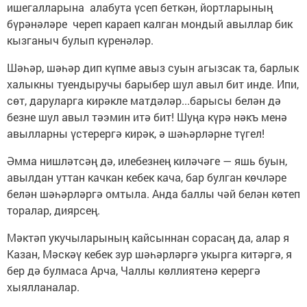
ишегалларына алабута үсеп беткән, йортларының
бүрәнәләре череп караеп калган мондый авыллар бик
кызганыч булып күренәләр.
Шәһәр, шәһәр дип күпме авыз суын агызсак та, барлык
халыкны туендыручы барыбер шул авыл бит инде. Ипи,
сөт, даруларга кирәкле матдәләр...барысы белән дә
безне шул авыл тәэмин итә бит! Шуңа күрә нәкъ менә
авылларны үстерергә кирәк, ә шәһәрләрне түгел!
Әмма нишләтсәң дә, илебезнең киләчәге — яшь буын,
авылдан уттан качкан кебек кача, бар булган көчләре
белән шәһәрләргә омтыла. Анда баллы чәй белән көтеп
торалар, диярсең.
Мәктәп укучыларының кайсыннан сорасаң да, алар я
Казан, Мәскәү кебек зур шәһәрләргә укырга китәргә, я
бер дә булмаса Арча, Чаллы көллиятенә керергә
хыялланалар.