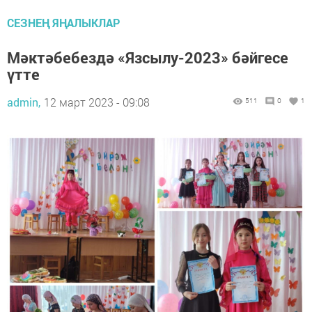
СЕЗНЕҢ ЯҢАЛЫКЛАР
Мәктәбебездә «Язсылу-2023» бәйгесе
үтте
admin,
12 март 2023 - 09:08
511
0
1