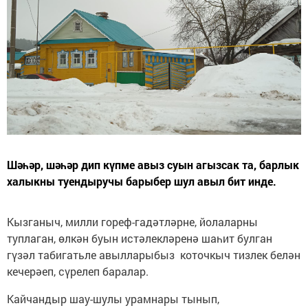
Шәһәр, шәһәр дип күпме авыз суын агызсак та, барлык
халыкны туендыручы барыбер шул авыл бит инде.
Кызганыч, милли гореф-гадәтләрне, йолаларны
туплаган, өлкән буын истәлекләренә шаһит булган
гүзәл табигатьле авылларыбыз коточкыч тизлек белән
кечерәеп, сүрелеп баралар.
Кайчандыр шау-шулы урамнары тынып,