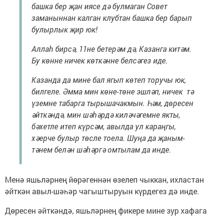
башка бер җан иясе дә булмаган Совет
заманыннан калган клубтан башка бер барып
булырлык җир юк!
Аллаһ бирсә, 11не бетерәм дә, Казанга китәм.
Бу көнне ничек көткәнне белсәгез иде.
Казанда да мине бал ягып көтеп торучы юк,
билгеле. Әмма мин көне-төне эшләп, ничек тә
үземне табарга тырышачакмын. Һәм, дөресен
әйткәндә, мин шәһәрдә киләчәгемне якты,
бәхетле итеп күрсәм, авылда ул караңгы,
хәерче булыр төсле тоела. Шуңа да җаным-
тәнем белән шәһәргә омтылам да инде.
Менә яшьләрнең йөрәгеннән өзелеп чыккан, ихластан
әйткән авыл-шәһәр чагыштыруын күрдегез дә инде.
Дөресен әйткәндә, яшьләрнең фикере мине зур хафага