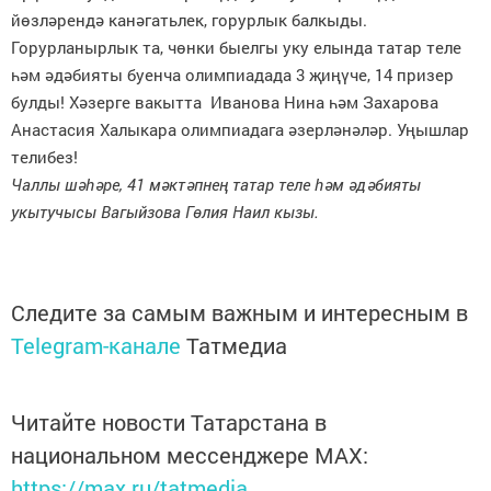
йөзләрендә канәгатьлек, горурлык балкыды.
Горурланырлык та, чөнки быелгы уку елында татар теле
һәм әдәбияты буенча олимпиадада 3 җиңүче, 14 призер
булды! Хәзерге вакытта Иванова Нина һәм Захарова
Анастасия Халыкара олимпиадага әзерләнәләр. Уңышлар
телибез!
Чаллы шәһәре, 41 мәктәпнең татар теле һәм әдәбияты
укытучысы Вагыйзова Гөлия Наил кызы.
Следите за самым важным и интересным в
Telegram-канале
Татмедиа
Читайте новости Татарстана в
национальном мессенджере MАХ:
https://max.ru/tatmedia