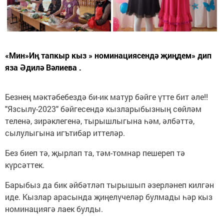
«Мин»Иң тапкыр кыз » номинациясендә җиңдем» дип
яза Әдилә Вәлиева .
Безнең мәктәбебездә би-ик матур бәйге үтте бит әле!!
"Язсылу-2023" бәйгесендә кызларыбызның сөйләм
теленә, зирәклегенә, тырышлыгына һәм, әлбәттә,
сылулыгына игътибар иттеләр.
Без биеп тә, җырлап та, тәм-томнар пешереп тә
күрсәттек.
Барыбыз да бик әйбәтләп тырышып әзерләнеп килгән
иде. Кызлар арасында җиңелүчеләр булмады һәр кыз
номинациягә лаек булды.