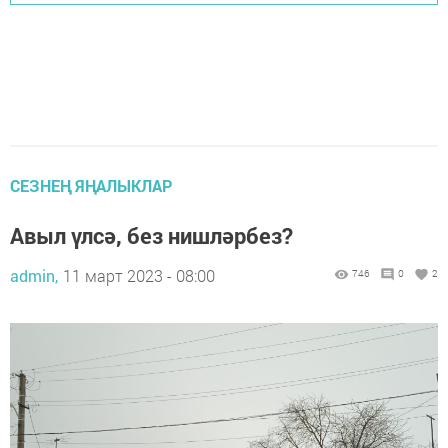
СЕЗНЕҢ ЯҢАЛЫКЛАР
Авыл үлсә, без нишләрбез?
admin,
11 март 2023 - 08:00
746
0
2