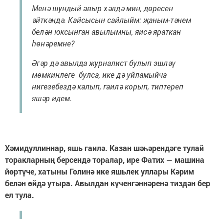
Менә шундый авыр хәлдә мин, дөресен
әйткәндә. Кайсысын сайлыйм: җаным-тәнем
белән юксынган авылымны, яисә яраткан
һөнәремне?
Әгәр дә авылда журналист булып эшләү
мөмкинлеге булса, ике дә уйламыйча
нигезебездә калып, гаилә корып, типтереп
яшәр идем.
Хәмидуллиннар, яшь гаилә. Казан шәһәрендәге тулай
торакларның берсендә торалар, ире Фатих — машина
йөртүче, хатыны Гөлинә ике яшьлек уллары Кәрим
белән өйдә утыра. Авылдан күченгәннәренә тиздән бер
ел тула.