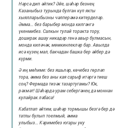
Нәрсә дип әйтик? Әйе, шәһәр безнең
Казаныбыз турында булган күп якты
хыялларыбызны чәлперәмә китерделәр.
Әмма... без барыбер монда килгәнгә
үкенмибез. Салкын тулай торакта тору,
доширак ашау никадәр генә авыр булмасын,
монда киләчәк, мөмкинлекләр бар. Авылда
исә күзең мал, бакчадан башка бер әйбер дә
күрми.
Ә иң мөһиме: без яшьләр, көчебез гөрләп
тора, әмма без аны кая сарыф итәргә тиеш
соң? Фермада тизәк тазартугамы? Юк,
рәхмәт! Шәһәрдә урам себергәнең дә моннан
кулайрак ләбаса!
Кабатлап әйтим, шәһәр тормышы безгә бер дә
татлы булып тоелмый, әмма
улыбыз... Кәримебез югары уку