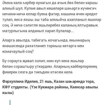
Әмма кала һәрбер кунагын да ачык йөз белән каршы
алмый шул. Күпме авыл кешеләре шәһәргә күченгәч
ничәмә-ничә еллар буена фатир, машина өчен кредит
түләп, яисә яхшы эш таба алмыйча азапланып яшиләр
соң. Ә ничә сәләтле яшьләребез каланың ялтыравык
матурлыгына алданып харап булалар...
Аларга авылда, табигать кочагында, якыннарың
янәшәсендә рәхәтләнеп тормыш көтәргә кем
комачаулый соң?
Бу сорауга җавап эзләп, мин күп кенә яшьләр
белән сораштыру үткәрдем. Аларның кайберләренең
фикерен сезгә дә тәкъдим итәсем килә.
Фәрхуллина Иделия, 21 яшь, Казан шәһәрендә тора,
КФУ студенты. (Үзе Кукмара районы, Каенсар авылы
кызы)