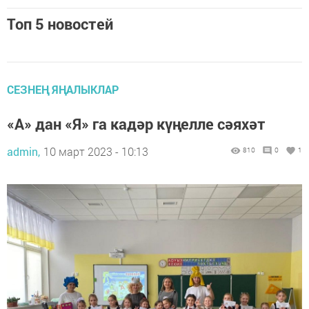
Топ 5 новостей
СЕЗНЕҢ ЯҢАЛЫКЛАР
«А» дан «Я» га кадәр күңелле сәяхәт
admin,
10 март 2023 - 10:13
810
0
1