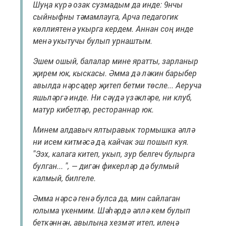
Шуңа күрә озак сузмадым да инде: 9нчы
сыйныфны тәмамлауга, Арча педагогик
көллиятенә укырга кердем. Аннан соң инде
менә укытучы булып урнаштым.
Эшем ошый, балалар мине яратты, зарланыр
җирем юк, кыскасы. Әмма дә ләкин барыбер
авылда нәрсәдер җитеп бетми төсле... Аеруча
яшьләргә инде. Ни сәүдә үзәкләре, ни клуб,
матур кибетләр, рестораннар юк.
Минем алдавыч ялтыравык тормышка әллә
ни исем китмәсә дә, кайчак эш пошып куя.
"Ээх, калага китеп, укып, зур белгеч булырга
булган... ", — дигән фикерләр дә булмый
калмый, билгеле.
Әмма нәрсә генә булса да, мин сайлаган
юлыма үкенмим. Шәһәрдә әллә кем булып
беткәннән, авылыңа хезмәт итеп, илеңә