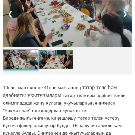
❮
❯
татар теле һәм
10нчы март көнне 41нче мәктәпнең
әдәбияты укытучылары
татар теле һәм әдәбиятынан
олимпиадада җиңү яулаган укучыларның әниләрен
“Рәхмәт чәе” ндә кадерләп кунак итте.
Биредә җылы әңгәмә, киңәшләшү, татар телен үстерү
буенча фикер алышулар булды. Очрашу эчтәлекле һәм
күңелле булды. Әниләрнең дә укытучыларның да