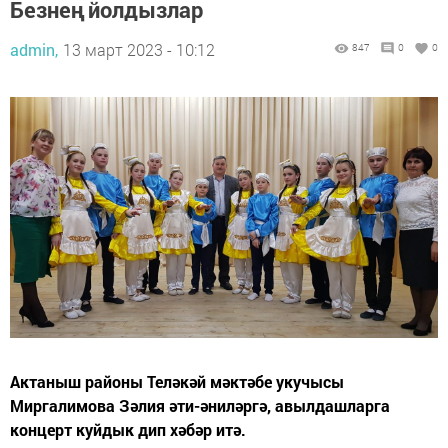
Безнең йолдызлар
admin,
13 март 2023 - 10:12
847
0
0
Актаныш районы Теләкәй мәктәбе укучысы
Миргалимова Зәлия әти-әниләргә, авылдашларга
концерт куйдык дип хәбәр итә.