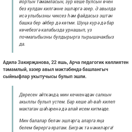
йортын тәмамласын, зур кеше булсын өчен
без кулдан килгәнне эшләргә әзер. Ә авылда
исә улыбызны чиксез һәм файдасыз эштән
башка бер әйбер дә көтми. Шуңа күрә дә бар
көчебезгә калабызда урнашып, үз
почмагыбызны булдырырга тырышачакбыз
да.
Адилә Закирҗанова, 22 яшь, Арча педагогик көллиятен
тәмамлый, хәзер авыл мәктәбендә башлангыч
сыйныфлар укытучысы булып эшли.
Дөресен әйткәндә, мин кечкенәдән салкын
акыллы булып үстем. Бар кеше аһ-ваһ килеп
мактаган шәһәренә дә алай исем китмәде.
Мин балалар белән эшләргә, аларга яңа
белем бирергә яратам. Бигрәк тә нәниләргә!