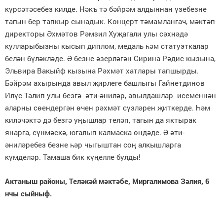
күрсәтәсебез килде. Нәкъ тә бәйрәм алдыннан үзебезне
тагын бер тапкыр сынадык. Концерт тәмамлангач, мәктәп
директоры Әхмәтов Рәмзил Хуҗагали улы сәхнәдә
кулларыбызны кысып диплом, медаль һәм статуэткалар
белән бүләкләде. Ә безне әзерләгән Сирина Рәдис кызына,
Эльвира Вакыйф кызына Рәхмәт хатлары тапшырды.
Бәйрәм ахырында авыл җирлеге башлыгы Гайнетдинов
Илүс Талип улы безгә әти-әниләр, авылдашлар исеменнән
аларны сөендергән өчен рәхмәт сүзләрен җиткерде. Һәм
киләчәктә дә безгә уңышлар теләп, тагын да яктырак
янарга, сүнмәскә, югалып калмаска өндәде. Ә әти-
әниләребез безне һәр чыгыштан соң алкышларга
күмделәр. Тамаша бик күңелле булды!
Актаныш районы, Теләкәй мәктәбе,
Миргалимова Зәлия, 6
нчы сыйныф.