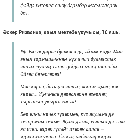
файда китереп яшәү барыбер мәгънәлерәк
бит.
Әскәр Ризванов, авыл мәктәбе укучысы, 16 яшь.
Уф! Бигүк дөрес булмаса да, әйтим инде. Мин
авыл тормышыннан, күз ачып булмаслык
эштән шуның хәтле туйдым менә, валлаһи...
Әйтеп бетергесез!
Мал карап, бакчада эшләп, җиләк җыеп, кар
көрәп... Җитмәсә дәресләрне әзерләп,
тырышып укырга кирәк!
Бер елны ничек түзәрмен, күз алдыма да
китерәсем килми. Җәен дә эш, кышын да. Әле
ял итеп, әзрәк гүләйт итәсең килсә —
идәннәре уелып беткән, чебен-черкидән