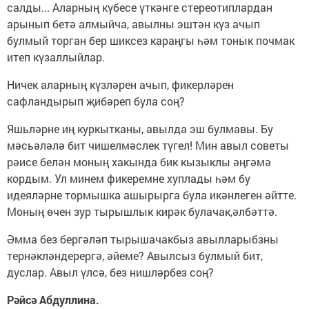
салды... Аларның күбесе үткәнге стереотиплардан
арынып бетә алмыйча, авылны эштән күз ачып
булмый торган бер шиксез караңгы һәм тонык почмак
итеп күзаллыйлар.
Ничек аларның күзләрен ачып, фикерләрен
сафландырып җибәреп була соң?
Яшьләрне иң куркытканы, авылда эш булмавы. Бу
мәсьәләлә бит чишелмәслек түгел! Мин авыл советы
рәисе белән моның хакында бик кызыклы әңгәмә
кордым. Ул минем фикеремне хуплады һәм бу
идеяләрне тормышка ашырырга була икәнлеген әйтте.
Моның өчен зур тырышлык кирәк булачак,әлбәттә.
Әмма без бергәләп тырышачакбыз авылларыбзны
тернәкләндерергә, әйеме? Авылсыз булмый бит,
дуслар. Авыл үлсә, без нишләрбез соң?
Рәйсә Абдуллина.