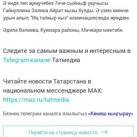
Ә инде төп җиңүчебез 7нче сыйныф укучысы
Гайнуллина Зәлинә Айрат кызы булды. Ә үзем икенче
урын алып, "Иң тапкыр кыз" номинациясендә җиңдем.
Әдилә Вәлиева, Кукмара районы, Мәчкәрә мәктәбе.
Следите за самым важным и интересным в
Telegram-канале
Татмедиа
Читайте новости Татарстана в
национальном мессенджере MАХ:
https://max.ru/tatmedia
Безнең телеграм каналга язылыгыз
«Көмеш кыңгырау»
Перейти на страницу новости