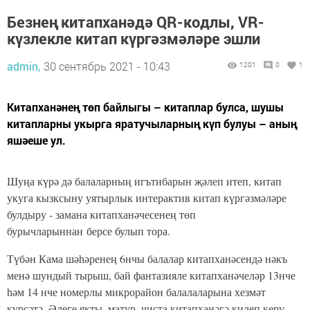
Безнең китапханәдә QR-кодлы, VR-
күзлекле китап күргәзмәләре эшли
admin,
30 сентябрь 2021 - 10:43
1201
0
1
Китапханәнең төп байлыгы – китаплар булса, шушы
китапларны укырга яратучыларның күп булуы – аның
яшәеше ул.
Шуңа күрә дә балаларның игътибарын җәлеп итеп, китап
укуга кызксыну уятырлык интерактив китап күргәзмәләре
булдыру - замана китапханәчесенең төп
бурычларыннан берсе булып тора.
Түбән Кама шәһәренең 6нчы балалар китапханәсендә нәкъ
менә шундый тырыш, бай фантазияле китапханәчеләр 13нче
һәм 14 нче номерлы микрорайон балалаларына хезмәт
күрсәтә. Әлеге якты, матур, чиста китапханәгә килеп керү