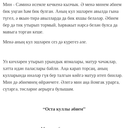
Мин - Сәминә исемле кечкенә кызчык.
Ә менә минем әбием
бик уңган һәм бик булган. Аның кул эшләрен авылда гына
түгел, ә якын-тирә авылларда да бик яхшы беләләр. Әбием
бер дә тик утырып тормый, һәрвакыт нәрсә белән булса да
мавыга торган кеше.
Менә аның кул эшләрен сез дә күрегез әле.
Ул кичләрен утырып урындык япмалары, матур чәчәкләр,
хәтта идән паласлары бәйли. Аңа карап торсаң, аның
кулларында инәләр гүя бер талгын көйгә матур итеп бииләр.
Мин дә әбиемнең өйрәнчеге. Әлегә мин аңа йомгак урарга,
сүтәргә, төсләрне аерырга булышам.
“Оста куллы әбием”