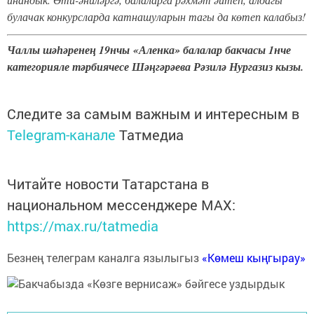
булачак конкурсларда катнашуларын тагы да көтеп калабыз!
Чаллы шәһәренең 19нчы «Аленка» балалар бакчасы 1нче
категорияле тәрбиячесе Шәңгәрәева Рәзилә Нургазиз кызы.
Следите за самым важным и интересным в
Telegram-канале
Татмедиа
Читайте новости Татарстана в
национальном мессенджере MАХ:
https://max.ru/tatmedia
Безнең телеграм каналга язылыгыз
«Көмеш кыңгырау»