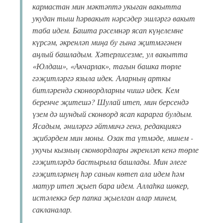
кармастан мин мәктәптә укыган вакытта
укудан тыш һәрвакыт нәрсәдер эшләргә вакыт
таба идем. Башта рәсемнәр ясап күңелемне
күрсәм, әкренләп миңа бу гына җитмәгәнен
аңлый башладым. Хәтерлисезме, ул вакытта
«Юлдаш», «Акчарлак», тагын башка төрле
гәҗитләргә языла идек. Аларның арткы
битләрендә сконвордларны чишә идек. Кем
беренче җитешә? Шулай итеп, мин берсендә
үзем дә шундый сконворд ясап карарга булдым.
Ясадым, әниләргә әйтмичә генә, редакциягә
җибәрдем мин моны. Озак та үтмәде, минем -
укучы кызның сконвордлары әкренләп кенә төрле
гәҗитләрдә бастырыла башлады. Мин әлеге
гәҗитләрнең һәр санын көтеп ала идем һәм
матур итеп җыеп бара идем. Аллаһка шөкер,
истәлеккә бер папка җыелган алар минем,
сакланалар.