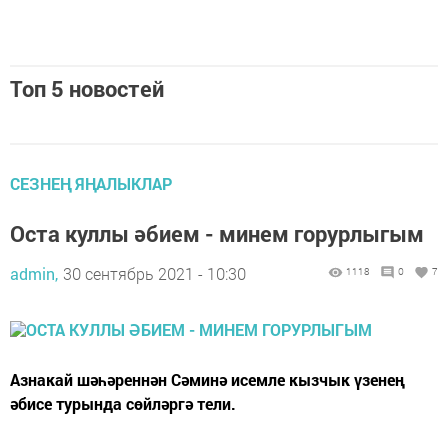
Топ 5 новостей
СЕЗНЕҢ ЯҢАЛЫКЛАР
Оста куллы әбием - минем горурлыгым
admin,
30 сентябрь 2021 - 10:30
1118
0
7
Азнакай шәһәреннән Сәминә исемле кызчык үзенең
әбисе турында сөйләргә тели.