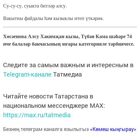
Су-су-су, суыкта битләр алсу.
Вакытны файдалы һәм кызыклы итеп үткәрик.
Хөсәенова Алсу Хәкимҗан кызы, Түбән Кама шәһәре 74
нче балалар бакчасының
югары категорияле тәрбиячесе.
Следите за самым важным и интересным в
Telegram-канале
Татмедиа
Читайте новости Татарстана в
национальном мессенджере MАХ:
https://max.ru/tatmedia
Безнең телеграм каналга язылыгыз
«Көмеш кыңгырау»