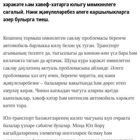
хәрәкәте һәм хәвеф-хәтәргә юлыгу мөмкинлеге
сагалый. Нәни җәяүлеләребез әлеге каршылыкларга
әзер булырга тиеш.
Кешенең тормыш иминлеген саклау проблемасы беренче
автомобиль барлыкка килү белән үк туган. Транспорт
агымының тизлеге дә, тыгызлыгы да көннән-көн үсә бара һәм
киләчәктә тагын да артачак. Шуңа күрә хәрәкәт иминлеген
саклау дәүләтнең актуаль проблемасына әйләнде. Әлеге
проблеманы хәл итү өчен, беренче чиратта, иң нәни
җәяүлеләребезне – балаларны вакытында һәм дөрес итеп
әзерләү кирәк. Чөнки капкадан чыгуга аларны җитди
кыенлыклар, хәвеф-хәтәр һәм интенсив автомобиль хәрәкәте
көтеп тора.
Юл-транспорт һәләкәтләренең килеп чыгуына күп очракта
балалар үзләре сәбәпче булалар. Моңа Юл йөрү
кагыйдәләренең элементар нигезләрен белмәү һәм