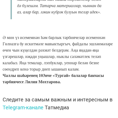
дә бүлешәм. Татарча материаллар, чыннан да
аз, алар бар, ләкин күбрәк булуын теләр идек».
Ә мин үз исемемнән һәм барлык тәрбиячеләр исеменнән
Гөлназга бу искитмәле мавыктыргыч, файдалы эшләнмәләре
өчен чын күңелдән рәхмәт белдерәм. Аңа яңадан-яңа
үзгәрешләр, иҗади уңышлар, ныклы сәләмәтлек теләп
калабыз. Яңа темалар, лэпбуклар, уеннар белән безне
сөендреп кенә торыр диеп ышанып калам.
Чаллы шәһәренең 103нче «Тургай» балалар бакчасы
тәрбиячесе Лилия Мохтарова.
Следите за самым важным и интересным в
Telegram-канале
Татмедиа