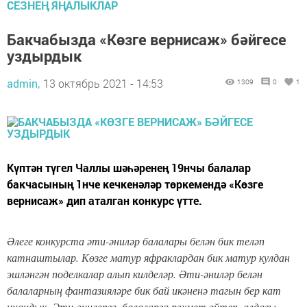
СЕЗНЕҢ ЯҢАЛЫКЛАР
Бакчабызда «Көзге вернисаж» бәйгесе
уздырдык
admin,
13 октябрь 2021 - 14:53
1309
0
1
Күптән түгел Чаллы шәһәренең 19нчы балалар
бакчасының 1нче кечкенәләр төркемендә «Көзге
вернисаж» дип аталган конкурс үтте.
Әлеге конкурста әти-әниләр балалары белән бик теләп
катнаштылар. Көзге матур яфраклардан бик матур кулдан
эшләнгән поделкалар алып килделәр. Әти-әниләр белән
балаларның фантазияләре бик бай икәненә тагын бер кат
инандык. Әти-әниләргә, балаларга рәхмәт әйтеп, алдагы