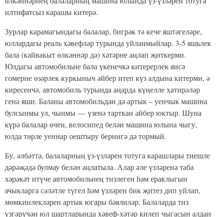
өлкәннәрнең балаларның машина юлында үз-үзләрен тотуга
илтифатсыз карашы китерә.
Зурлар карамагындагы балалар, бигрәк тә кече яштәгеләре,
юллардагы реаль хәвефләр турында уйланмыйлар. 3-5 яшьлек
бала (кайвакыт өлкәннәр дә) хәтәрне аңлап җиткерми.
Юлдагы автомобильне бала үкенечкә китерерлек яисә
гомерне өзәрлек куркыныч әйбер итеп күз алдына китерми, ә
киресенчә, автомобиль турында аңарда күңелле хатирәләр
генә яши. Баланы автомобильдән дә артык – уенчык машина
булсынмы ул, чынмы — үзенә тарткан әйбер юктыр. Шуна
күрә балалар өчен, велосипед белән машина юлына чыгу,
юлда төрле уеннар оештыру бернигә дә тормый.
Бу, әлбәттә, балаларның үз-үзләрен тотуга карашлары тиешле
дәрәҗәдә булмау белән аңлатыла. Алар әле үзләренә таба
хәрәкәт итүче автомобильнең тизлеген һәм ераклыгын
ачыкларга сәләтле түгел һәм үзләрен бик җитез дип уйлап,
мөмкинлекләрен артык югары бәялиләр. Балаларда тиз
үзгәрүчән юл шартларында хәвеф-хәтәр килеп чыгасын алдан