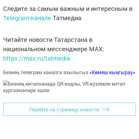
Следите за самым важным и интересным в
Telegram-канале
Татмедиа
Читайте новости Татарстана в
национальном мессенджере MАХ:
https://max.ru/tatmedia
Безнең телеграм каналга язылыгыз
«Көмеш кыңгырау»
Перейти на страницу новости