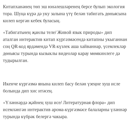
Китапханәнең төп эш юнәлешләренең берсе булып экология
тора. Шуңа күрә дә уку залына үтү белән табигать дөньясына
килеп кергән кебек буласың.
«Табигатьнең җанлы теле/ Живой язык природы» дип
аталган интерактив китап күргәзмәсендә китапны укыганнан
соң QR-код ярдәмендә VR-күзлек аша хайваннар, үсемлекләр
дөньясы турында кызыклы видеолар карау мөмкинлеге дә
тудырылган.
Икенче күргәзмә янына килеп басу белән үзеңне хуш исле
болында дип хис итәсең.
«Үләннәрдә җәйнең хуш исе/ Литературная флора» дип
исемләнгән интерактив арома-күргәзмәсе балаларны үләннәр
турында күбрәк белергә чакыра.