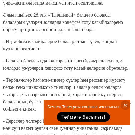
учрежденияләрендә максатчан итеп оештырыла.
Әлмәт шәһәре 26нчы «Чыршыкай» балалар бакчасы
балаларын үзләрен юлларда хәвефсез тоту кагыйдәләренә
өйрәтү прицниплары өстендә эш алып бара.
- Иң мөһим кагыйдәләрне балалар ятлап түгел, ә аңлап
кулланырга тиеш.
- Балалар бакчасында юл хәрәкәте кагыйдәләренә түгел, ә
юлларда үз-үзләрен хәвефсез тоту кагыйдәләренә өйрәтәләр.
- Тәрбиячеләр һәм әти-әниләр сүзләр һәм рәсемнәр күрсәтү
белән генә чикләнмәскә тиешләр. Балалар белән юлларга
чыгарга, чынбарлыкта юлларны, хәрәкәтләрне күзәтергә,
балаларның булган белемнәрен кулланып тулырак аңлатырга,
Безнең Телеграм-каналга язылыгыз
сөйләргә кирәк.
Төймәгә басыгыз!
- Дәресләр челтәре һәм планы белән генә чикләнмичә, һәр
көн буш вакыт булган саен (уеннар уйнаганда, саф һавада