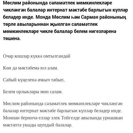
Мөслим районында сәламәтлек мөмкинлекләре
чикләнгән балалар интернат мәктәбе барлыгын күпләр
беләдер инде. Монда Мөслим һәм Сарман районының
төрле авыларыннан җыелган сәламәтлек
мөмкинлекләре чикле балалар белем нигезләренә
төшенә.
Очар кошлар күккә омтылгандай
Көн дә мәктәбемә юл алам.
Сабый күңеленә ачкыч табып,
Белем орлыклары мин салам.
Мөслим районында сәламәтлек мөмкинлекләре чикләнгән
балалар интернат мәктәбе барлыгын күпләр беләдер инде.
Моннан берничә еллар элек Тойгелде авылында урнашкан
мәктәптә укыды шундый балалар.