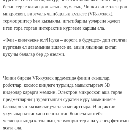
белән серле китап дөньясына чумасың. Чөнки сине электрон
микроскоп, виртуаль чынбарлык күзлеге (VR-күзлек),
термопринтер һәм кызыклы, игътибарны үзләренә җәлеп
итеп тора торган интерактив күргәзмә каршы ала.
«Фән - киләчәккә юл/Наука – дорога в будущее» дип аталган
күргәзмә ел дәвамында эшләсә дә, аның яныннан китап
кукучы балалар бер дә өзелми.
Чөнки биредә VR-күзлек ярдәмендә фәнни ачышлар,
роботлар, космос киңлеге турында мавыктыргыч 3D
видеолар карарга мөмкин. Электрон микроскоп аша төрле
предметларның зурайтылган сурәтен күрү мөмкинлеге
балаларның кызыксынучанлыгын арттыра. Ә иң актив
укучылар китапханә оештырган #напечатаютебя
челленджында катнашып, термопринтер аша үзенең фотосын
ясата ала.