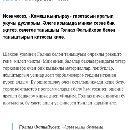
Исәнмесез, «Көмеш кыңгырау» газетасын яратып
укучы дусларым. Әлеге язмамда минем сезне бик
җитез, сәләтле танышым Гөлназ Фатыйхова белән
таныштырып китәсем килә.
Шәхсән үземнең Гөлназ белән танышуым очраклы рәвештә
генә килеп чыкты. Мин аның балалар бакчаларындагы татар
төркемнәре өчен бик кызыклы материаллар, лэпбуклар,
ябыштыргыч уеннар ясап тәрбиячеләргә тәкдим иткәнен
күреп алдым. Бу эшне эшләү өчен осталык, иҗади кеше булу,
төрле компьютер программаларын белү һәм үзеңнен эшеңне
яратып башкару кирәк диеп уйлыйм. Гөлназ ничек килгән бу
шөгыленә, бу хакта аның үз фикерен тыңлап карыйк әле.
Гөлназ Фатыйхова:
«Авыл кызы булуыма