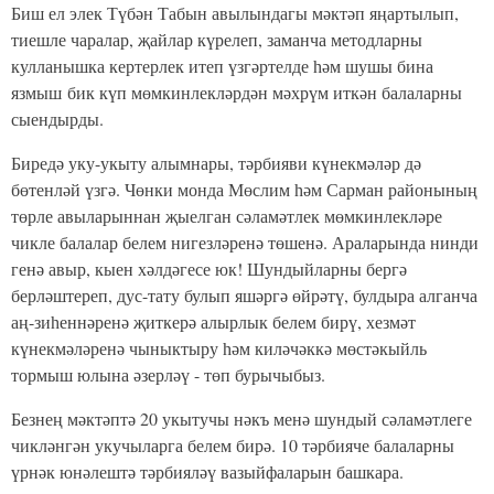
Биш ел элек Түбән Табын авылындагы мәктәп яңартылып,
тиешле чаралар, җайлар күрелеп, заманча методларны
кулланышка кертерлек итеп үзгәртелде һәм шушы бина
язмыш бик күп мөмкинлекләрдән мәхрүм иткән балаларны
сыендырды.
Биредә уку-укыту алымнары, тәрбияви күнекмәләр дә
бөтенләй үзгә. Чөнки монда Мөслим һәм Сарман районының
төрле авыларыннан җыелган сәламәтлек мөмкинлекләре
чикле балалар белем нигезләренә төшенә. Араларында нинди
генә авыр, кыен хәлдәгесе юк! Шундыйларны бергә
берләштереп, дус-тату булып яшәргә өйрәтү, булдыра алганча
аң-зиһеннәренә җиткерә алырлык белем бирү, хезмәт
күнекмәләренә чыныктыру һәм киләчәккә мөстәкыйль
тормыш юлына әзерләү - төп бурычыбыз.
Безнең мәктәптә 20 укытучы нәкъ менә шундый сәламәтлеге
чикләнгән укучыларга белем бирә. 10 тәрбияче балаларны
үрнәк юнәлештә тәрбияләү вазыйфаларын башкара.