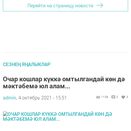
Перейти на страницу новости
СЕЗНЕҢ ЯҢАЛЫКЛАР
Очар кошлар күккә омтылгандай көн дә
мәктәбемә юл алам...
admin,
4 октябрь 2021 - 15:51
1139
0
3