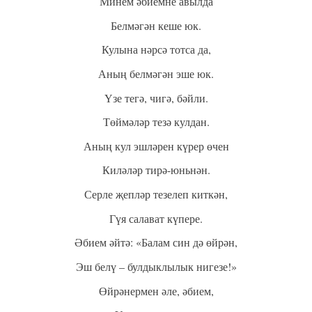
Минем әбиемне авылда
Белмәгән кеше юк.
Кулына нәрсә тотса да,
Аның белмәгән эше юк.
Үзе тегә, чигә, бәйли.
Төймәләр тезә кулдан.
Аның кул эшләрен күрер өчен
Киләләр тирә-юньнән.
Серле җепләр тезелеп киткән,
Гүя салават күпере.
Әбием әйтә: «Балам син дә өйрән,
Эш белү – булдыклылык нигезе!»
Өйрәнермен әле, әбием,