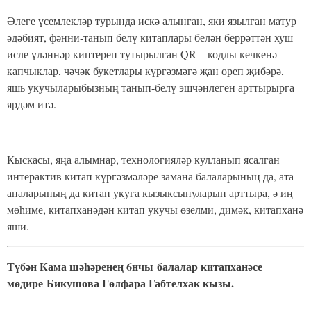
Әлеге үсемлекләр турында искә алынган, яки язылган матур
әдәбият, фәнни-танып белү китаплары белән беррәттән хуш
исле үләннәр киптереп тутырылган QR – кодлы кечкенә
капчыклар, чәчәк букетлары күргәзмәгә җан өреп җибәрә,
яшь укучыларыбызның танып-белү эшчәнлеген арттырырга
ярдәм итә.
Кыскасы, яңа алымнар, технологияләр кулланып ясалган
интерактив китап күргәзмәләре замана балаларының да, ата-
аналарының да китап укуга кызыксынуларын арттыра, ә иң
мөһиме, китапханәдән китап укучы өзелми, димәк, китапханә
яши.
Түбән Кама шәһәренең 6нчы
балалар китапханәсе
мөдире
Бикушова Гөлфара Габтелхак кызы.