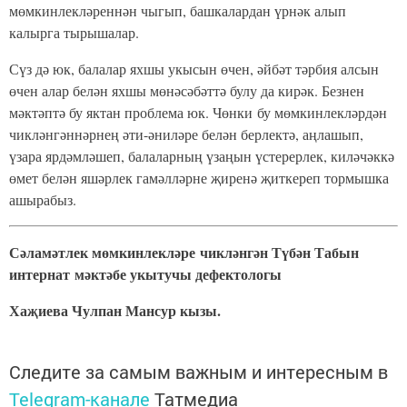
мөмкинлекләреннән чыгып, башкалардан үрнәк алып
калырга тырышалар.
Сүз дә юк, балалар яхшы укысын өчен, әйбәт тәрбия алсын
өчен алар белән яхшы мөнәсәбәттә булу да кирәк. Безнен
мәктәптә бу яктан проблема юк. Чөнки бу мөмкинлекләрдән
чикләнгәннәрнең әти-әниләре белән берлектә, аңлашып,
үзара ярдәмләшеп, балаларның үзаңын үстерерлек, киләчәккә
өмет белән яшәрлек гамәлләрне җиренә җиткереп тормышка
ашырабыз.
Сәламәтлек мөмкинлекләре
чикләнгән Түбән Табын
интернат
мәктәбе укытучы дефектологы
Хаҗиева Чулпан Мансур кызы.
Следите за самым важным и интересным в
Telegram-канале
Татмедиа