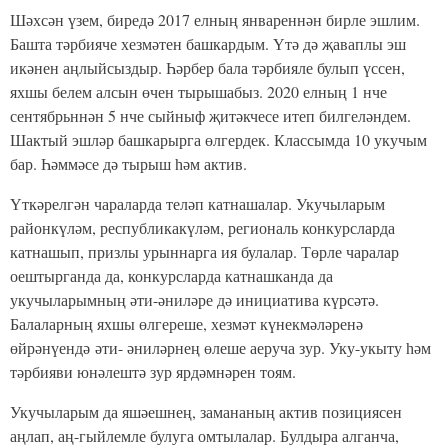
Шәхсән үзем, биредә 2017 елның январеннән бирле эшлим.
Башта тәрбияче хезмәтен башкардым. Үтә дә җаваплы эш
икәнен аңлыйсыздыр. Һәрбер бала тәрбияле булып үссен,
яхшы белем алсын өчен тырышабыз. 2020 елның 1 нче
сентябрьннән 5 нче сыйныф җитәкчесе итеп билгеләндем.
Шактый эшләр башкарырга өлгердек. Классымда 10 укучым
бар. Һәммәсе дә тырыш һәм актив.
Үткәрелгән чараларда теләп катнашалар. Укучыларым
районкүләм, республикакүләм, региональ конкурсларда
катнашып, призлы урыннарга ия булалар. Төрле чаралар
оештырганда да, конкурсларда катнашканда да
укучыларымның әти-әниләре дә инициатива күрсәтә.
Балаларның яхшы өлгереше, хезмәт күнекмәләренә
өйрәнүендә әти- әниләрнең өлеше аеруча зур. Уку-укыту һәм
тәрбияви юнәлештә зур ярдәмнәрен тоям.
Укучыларым да яшәешнең, замананың актив позициясен
аңлап, аң-гыйлемле булуга омтылалар. Булдыра алганча,