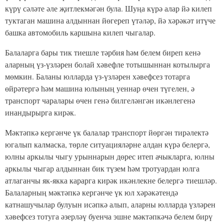
күрү сәләте әле җитлекмәгән була. Шуңа күрә алар йә килеп
туктаган машина алдыннан йөгереп үтәләр, йә хәрәкәт итүче
башка автомобиль каршына килеп чыгалар.
Балаларга бары тик тиешле тәрбия һәм белем биреп кенә
аларның үз-үзләрен болай хәвефле тотышыннан котылырга
мөмкин. Баланы юлларда үз-үзләрен хәвефсез тотарга
өйрәтергә һәм машина юлының уеннар өчен түгелен, ә
транспорт чаралары өчен генә билгеләнгән икәнлегенә
инандырырга кирәк.
Мәктәпкә кергәнче үк балалар транспорт йөргән тирәлектә
югалып калмаска, төрле ситуацияләрне алдан күрә белергә,
юлны аркылы чыгу урыннарын дөрес итеп ачыкларга, юлны
аркылы чыгар алдыннан бик түзем һәм тротуардан юлга
атлаганчы як-якка карарга кирәк икәнлекне белергә
тиешләр.
Балаларның мәктәпкә кергәнче үк юл хәрәкәтендә
катнашучылар булуын исәпкә алып, аларны юлларда үзләрен
хәвефсез тотуга әзерләү буенча эшне мәктәпкәчә белем бирү