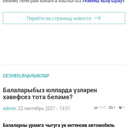
Безнең телеграм каналга язылыгыз
«Көмеш кыңгырау»
Перейти на страницу новости
СЕЗНЕҢ ЯҢАЛЫКЛАР
Балаларыбыз юлларда үзләрен
хәвефсез тота беләме?
admin,
22 сентябрь 2021 - 13:51
1117
0
1
Балаларны урамга чыгуга ук интенсив автомобиль