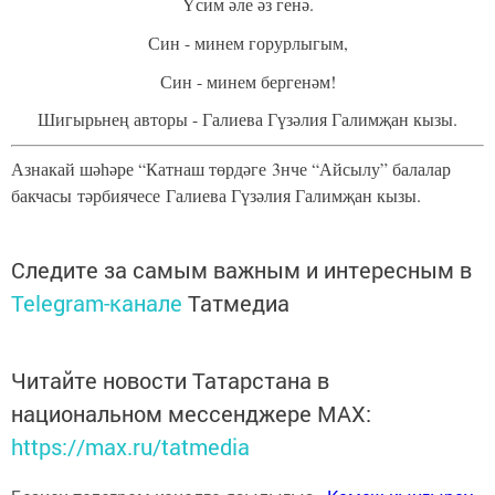
Үсим әле әз генә.
Син - минем горурлыгым,
Син - минем бергенәм!
Шигыр
ь
нең авторы - Галиева Гүзәлия Галимҗан кызы.
Азнакай шәһәре “Катнаш төрдәге
3нче “Айсылу” балалар
бакчасы тәрбиячесе
Галиева Гүзәлия Галимҗан кызы.
Следите за самым важным и интересным в
Telegram-канале
Татмедиа
Читайте новости Татарстана в
национальном мессенджере MАХ:
https://max.ru/tatmedia