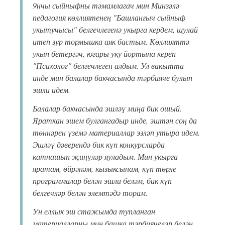
9нчы сыйныфны тәмамлагач мин Минзәлә
педагогия көллиятенең "Башлангыч сыйныф
укытучысы" белгечлегенә укырга кердем, шулай
итеп зур тормышка аяк бастым. Көллияттә
укып бетергәч, югары уку йортына кереп
"Психолог" белгечлеген алдым. Ул вакытта
инде мин балалар бакчасында тәрбияче булып
эшли идем.
Балалар бакчасында эшләү миңа бик ошый.
Яраткан эшем булгангадыр инде, эштән соң да
төннәрен үземә материаллар эзләп утыра идем.
Эшләү дәверендә бик күп конкурсларда
катнашып җиңүләр яуладым. Мин укырга
яратам, өйрәнәм, кызыксынам, күп төрле
программалар белән эшли беләм, бик күп
белгечләр белән элемтәдә торам.
Ун еллык эш стажымда тупланган
материалларны мин башка тәрбиячеләр белән