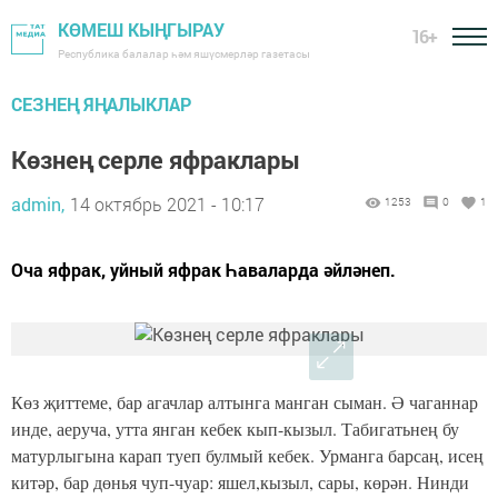
КӨМЕШ КЫҢГЫРАУ
16+
Республика балалар һәм яшүсмерләр газетасы
СЕЗНЕҢ ЯҢАЛЫКЛАР
Көзнең серле яфраклары
admin,
14 октябрь 2021 - 10:17
1253
0
1
Оча яфрак, уйный яфрак Һаваларда әйләнеп.
Көз җиттеме, бар агачлар алтынга манган сыман. Ә чаганнар
инде, аеруча, утта янган кебек кып-кызыл. Табигатьнең бу
матурлыгына карап туеп булмый кебек. Урманга барсаң, исең
китәр, бар дөнья чуп-чуар: яшел,кызыл, сары, көрән. Нинди