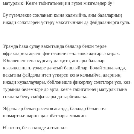
матурлык! Көзге табигатьнең иң гүзәл мизгеледер бу!
Бу гүзәллеккә сокланып кына калмыйча, аны балаларның
иҗади сәләтләрен үстерү максатыннан да файдаланырга була.
Урамда һава сулау вакытында балалар белән төрле
яфракларны җыеп, фантазияне генә эшкә җигәргә кирәк.
Юнәлешен генә күрсәтү дә җитә, аннары балалар
кызыксынып, үзләре дә ясый башлыйлар. Болай эшләгәндә,
вакытны файдалы итеп үткәреп кенә калмыйча, аларның
иҗади күзаллаулары, бәйләнешле фикерләү сәләтләре үсә, көз
турында белемнәре дә арта, көзге табигатьнең матурлыгына
соклана белү сыйфатлары да тәрбияләнә.
Яфраклар белән рәсем ясаганда, балалар белән тел
шомарткычларны да кабатларга мөмкин.
Өз-өз-өз, безгә килде алтын көз.