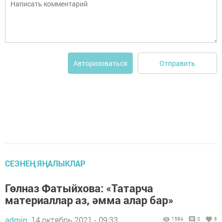
Отправить
Авторизоваться
СЕЗНЕҢ ЯҢАЛЫКЛАР
Гөлназ Фатыйхова: «Татарча
материаллар аз, әмма алар бар»
admin,
14 октябрь 2021 - 09:33
1584
0
6