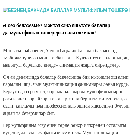
Ә сез беләсезме? Мәктәпкәчә яшьтәге балалар
да мультфильм төшерергә сәләтле икән!
Минзәлә шәһәренең 5нче «Таңкай» балалар бакчасында
тәрбияләнүчеләр моны исбатлады. Күптән түгел аларның яңа
мавыгуы барлыкка килде– анимация ясарга өйрәнделәр.
Өч ай дәвамында балалар бакчасында бик кызыклы эш алып
барылды: яңа, чын мультипликация фильмнары дөнья күрде.
Берәүгә дә сер түгел, барлык балалар да мультфильмнарны
рәхәтләнеп карыйлар, тик алар хәтта берничә минут эчендә
озын, катлаулы һәм профессиональ эшнең яшеренгән булуын
аңлап та бетермиләр бит.
Бер мультфильм ясау өчен төрле һөнәр ияләренең осталыгы,
күңел җылысы һәм фантазиясе кирәк. Мультипликация