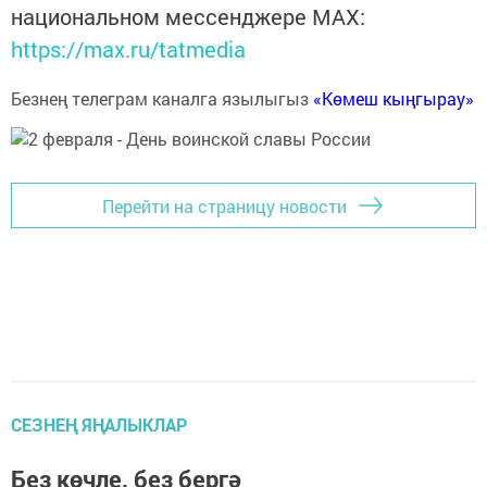
национальном мессенджере MАХ:
https://max.ru/tatmedia
Безнең телеграм каналга язылыгыз
«Көмеш кыңгырау»
Перейти на страницу новости
СЕЗНЕҢ ЯҢАЛЫКЛАР
Без көчле, без бергә