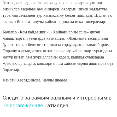
безнең якларда кышларга калуы, кышка аларның нинди
ризыклар әзерләве һәм өннәрен, ояларын ничек җылытуы
турында сөйләвен зур кызыксыну белән тыңлады. Шулай ук
кышын йокыга талучы хайваннарны да искә төшерделәр.
Балалар «Кем кайда яши», «Хайваннарны сана» дигән
мавыктыргыч уеннарда катнашты, «Җәнлекне тасвирлама
буенча танып бел» викторинасы сорауларына җавап бирде.
Очрашу азагында яшь китап сөючеләр хайваннар турындагы
матур китап һәм журналларны карап, кышкы суыкларда
җимлекләр эләргә, кошларны һәм хайваннарны ашатырга сүз
бирделәр.
Ләйсән Хәертдинова, Чаллы шәһәре.
Следите за самым важным и интересным в
Telegram-канале
Татмедиа