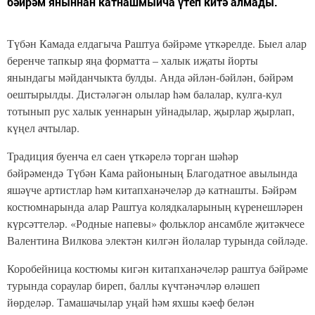
бәйрәм яныннан катнашмыйча үтеп китә алмады.
Түбән Камада елдагыча Раштуа бәйрәме үткәрелде. Быел алар
беренче тапкыр яңа форматта – халык иҗаты йорты
янындагы мәйданчыкта булды. Анда әйлән-бәйлән, бәйрәм
оештырылды. Дистәләгән олылар һәм балалар, кулга-кул
тотынып рус халык уеннарын уйнадылар, җырлар җырлап,
күңел ачтылар.
Традиция буенча ел саен үткәрелә торган шәһәр
бәйрәмендә Түбән Кама районының Благодатное авылында
яшәүче артистлар һәм китапханәчеләр дә катнашты. Бәйрәм
костюмнарында алар Раштуа колядкаларының күренешләрен
күрсәттеләр. «Родные напевы» фольклор ансамбле җитәкчесе
Валентина Вилкова электән килгән йолалар турында сөйләде.
Коробейница костюмы кигән китапханәчеләр раштуа бәйрәме
турында сораулар биреп, баллы күчтәнәчләр өләшеп
йөрделәр. Тамашачылар уңай һәм яхшы кәеф белән