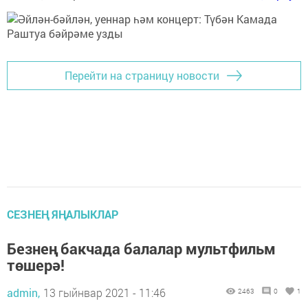
Перейти на страницу новости
СЕЗНЕҢ ЯҢАЛЫКЛАР
Безнең бакчада балалар мультфильм
төшерә!
admin,
13 гыйнвар 2021 - 11:46
2463
0
1