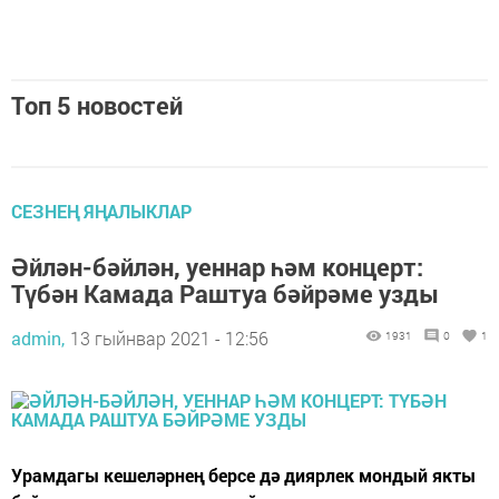
Топ 5 новостей
СЕЗНЕҢ ЯҢАЛЫКЛАР
Әйлән-бәйлән, уеннар һәм концерт:
Түбән Камада Раштуа бәйрәме узды
admin,
13 гыйнвар 2021 - 12:56
1931
0
1
Урамдагы кешеләрнең берсе дә диярлек мондый якты