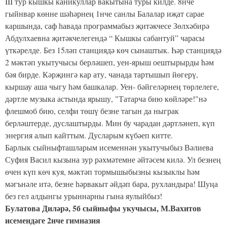
III тур кышкы каникуллар вакытына туры килде. 8нче
гыйнвар көнне шәһәрнең 1нче санлы Балалар иҗат сарае
каршында, саф һавада программабыз җитәкчесе Зөлхәбирә
Абдулхаевна җитәкчелегендә “ Кышкы сабантуй” чарасы
үткәрелде. Без 15ләп станциядә көч сынаштык. Һәр станциядә
2 мәктәп укытучысы берләшеп, уен-ярыш оештырырды hәм
бәя бирде. Кәрҗингә кар ату, чанада тартышып йөгерү,
кыршау аша чыгу һәм башкалар. Уен- бәйгеләрнең төрлелеге,
дәртле музыка астында ярышу, "Татарча бию көйләре!"нә
флешмоб бию, селфи төшү безне тагын да ныграк
берләштерде, дуслаштырды. Мин бу чарадан дәртләнеп, күп
энергия алып кайттым. Дусларым күбәеп китте.
Барлык сыйныфташларым исеменнән укытучыбыз Вәлиева
Суфия Васил кызына зур рәхмәтемне әйтәсем килә. Ул безнең
өчен күп көч куя, мәктәп тормышыбызны кызыклы һәм
мәгънәле итә, безне һәрвакыт әйдәп бара, рухландыра! Шуңа
без гел алдынгы урыннарны гына яулыйбыз!
Булатова Диләрә, 5б сыйныфы укучысы, М.Вахитов
исемендәге 2нче гимназия