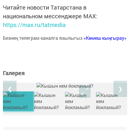
Читайте новости Татарстана в
национальном мессенджере MАХ:
https://max.ru/tatmedia
Безнең телеграм каналга язылыгыз
«Көмеш кыңгырау»
Галерея
❮
❯