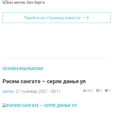
Перейти на страницу новости
СЕЗНЕҢ ЯҢАЛЫКЛАР
Рәсем сәнгате – серле дөнья ул
admin,
21 гыйнвар 2021 - 09:11
2872
0
3