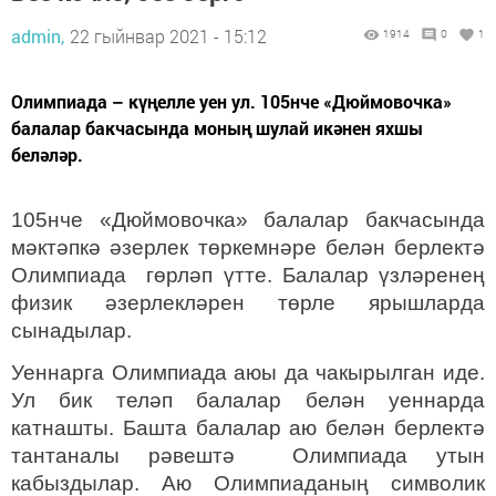
admin,
22 гыйнвар 2021 - 15:12
1914
0
1
Олимпиада – күңелле уен ул. 105нче «Дюймовочка»
балалар бакчасында моның шулай икәнен яхшы
беләләр.
105
нче
«Дюймовочка» балалар бакчасында
мәктәпкә әзерлек төркемнәре белән берлектә
О
лимпиада гөрләп үтте. Балалар үзләренең
физик әзерлекләрен төрле ярышларда
сынадылар.
Уеннарга Олимпиада аюы да чакырылган иде.
Ул бик теләп балалар белән уеннарда
катнашты. Башта балалар аю белән берлектә
тантаналы рәвештә Олимпиада утын
кабыздылар. Аю Олимпиаданың символик