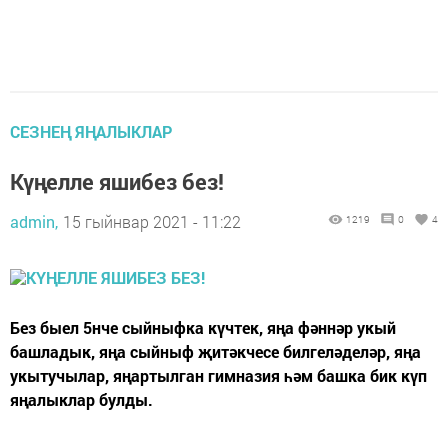
СЕЗНЕҢ ЯҢАЛЫКЛАР
Күңелле яшибез без!
admin,
15 гыйнвар 2021 - 11:22
1219
0
4
Без быел 5нче сыйныфка күчтек, яңа фәннәр укый
башладык, яңа сыйныф җитәкчесе билгеләделәр, яңа
укытучылар, яңартылган гимназия һәм башка бик күп
яңалыклар булды.