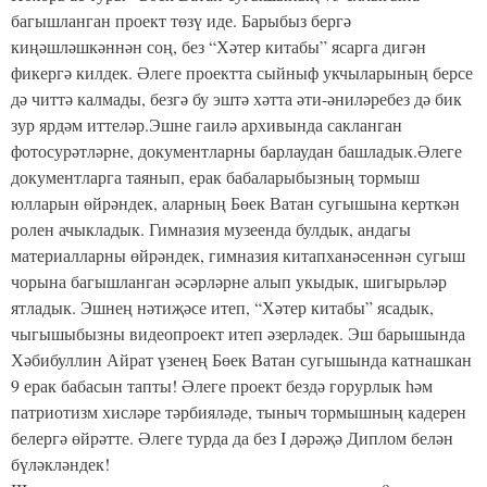
багышланган проект төзү иде. Барыбыз бергә
киңәшләшкәннән соң, без “Хәтер китабы” ясарга дигән
фикергә килдек. Әлеге проектта сыйныф укчыларының берсе
дә читтә калмады, безгә бу эштә хәтта әти-әниләребез дә бик
зур ярдәм иттеләр.Эшне гаилә архивында сакланган
фотосурәтләрне, документларны барлаудан башладык.Әлеге
документларга таянып, ерак бабаларыбызның тормыш
юлларын өйрәндек, аларның Бөек Ватан сугышына керткән
ролен ачыкладык. Гимназия музеенда булдык, андагы
материалларны өйрәндек, гимназия китапханәсеннән сугыш
чорына багышланган әсәрләрне алып укыдык, шигырьләр
ятладык. Эшнең нәтиҗәсе итеп, “Хәтер китабы” ясадык,
чыгышыбызны видеопроект итеп әзерләдек. Эш барышында
Хәбибуллин Айрат үзенең Бөек Ватан сугышында катнашкан
9 ерак бабасын тапты! Әлеге проект бездә горурлык һәм
патриотизм хисләре тәрбияләде, тыныч тормышның кадерен
белергә өйрәтте. Әлеге турда да без I дәрәҗә Диплом белән
бүләкләндек!