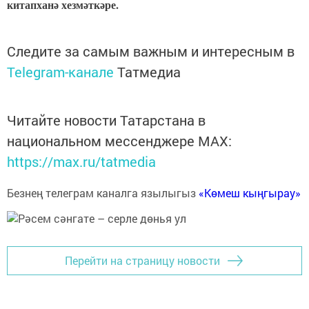
китапханә хезмәткәре.
Следите за самым важным и интересным в
Telegram-канале
Татмедиа
Читайте новости Татарстана в
национальном мессенджере MАХ:
https://max.ru/tatmedia
Безнең телеграм каналга язылыгыз
«Көмеш кыңгырау»
Перейти на страницу новости