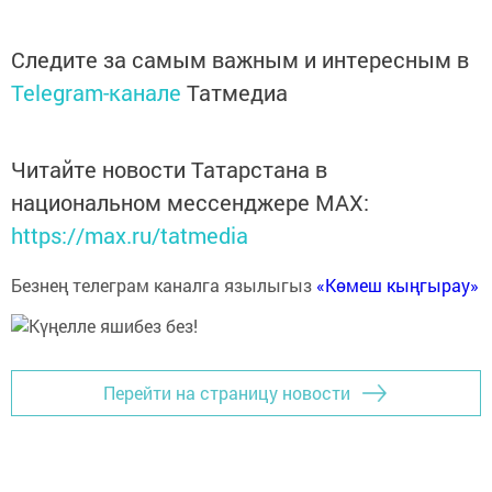
Следите за самым важным и интересным в
Telegram-канале
Татмедиа
Читайте новости Татарстана в
национальном мессенджере MАХ:
https://max.ru/tatmedia
Безнең телеграм каналга язылыгыз
«Көмеш кыңгырау»
Перейти на страницу новости