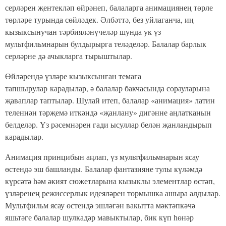
серләрен җентекләп өйрәнеп, балаларга анимациянең төрле
төрләре турында сөйләдек. Әлбәттә, без уйлаганча, иң
кызыксынучан тәрбияләнүчеләр шунда ук үз
мультфильмнарын булдырырга теләделәр. Балалар барлык
серләрне дә ачыкларга тырыштылар.
Өйләрендә үзләре кызыксынган темага
тапшырулар карадылар, ә балалар бакчасында сорауларына
җаваплар таптылар. Шулай итеп, балалар «анимация» латин
теленнән тәрҗемә иткәндә «җанлану» дигәнне аңлатканын
белделәр. Үз рәсемнәрен гади ысуллар белән җанландырып
карадылар.
Анимация принцибын аңлап, үз мультфильмнарын ясау
өстендә эш башланды. Балалар фантазияне тулы күләмдә
күрсәтә һәм әкият сюжетларына кызыклы элементлар өстәп,
үзләренең режиссерлык идеяләрен тормышка ашыра алдылар.
Мультфильм ясау өстендә эшләгән вакытта мәктәпкәчә
яшьтәге балалар шулкадәр мавыктылар, бик күп һөнәр