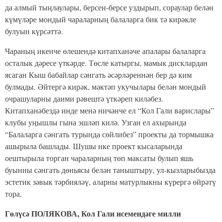
да алмый тыңлаулары, берсен-берсе уздырып, сораулар белән
күмүләре мондый чараларның балаларга бик тә кирәкле
булуын күрсәттә.
Чараның икенче өлешендә китапханәче апалары балаларга
осталык дәресе үткәрде. Төсле катыргы, мамык дисклардан
ясаган Кыш бабайлар сәнгать әсәрләреннән бер дә ким
булмады. Әйтергә кирәк, мәктәп укучылары белән мондый
очрашуларны даими рәвештә үткәреп киләбез.
Китапханәбездә инде менә ничәнче ел “Кол Гали варислары”
клубы уңышлы гына эшләп килә. Узган ел ахырында
“Балаларга сәнгать турында сөйлибез” проекты да тормышка
ашырыла башлады. Шушы ике проект кысаларында
оештырыла торган чараларның төп максаты булып яшь
буынны сәнгать дөньясы белән таныштыру, ул-кызларыбызда
эстетик зәвык тәрбияләү, аларны матурлыкны күрергә өйрәтү
тора.
Гөлүсә ПОЛЯКОВА, Кол Гали исемендәге милли