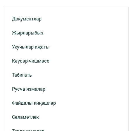
Документлар
Җырларыбыз
Укучылар иҗаты
Кәүсәр чишмәсе
Табигать
Русча язмалар
Файдалы киңәшләр
Сәламәтлек
Төрле темалар