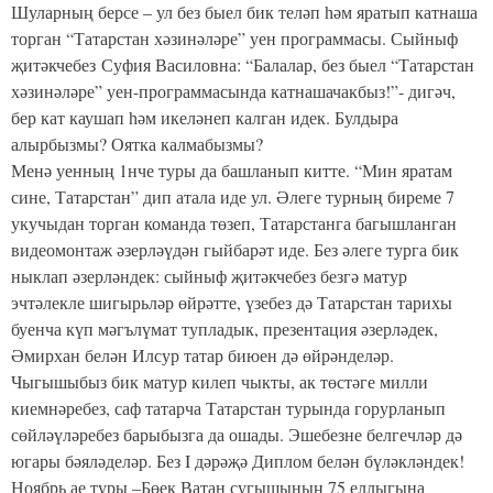
Шуларның берсе – ул без быел бик теләп һәм яратып катнаша
торган “Татарстан хәзинәләре” уен программасы. Сыйныф
җитәкчебез Суфия Василовна: “Балалар, без быел “Татарстан
хәзинәләре” уен-программасында катнашачакбыз!”- дигәч,
бер кат каушап һәм икеләнеп калган идек. Булдыра
алырбызмы? Оятка калмабызмы?
Менә уенның 1нче туры да башланып китте. “Мин яратам
сине, Татарстан” дип атала иде ул. Әлеге турның биреме 7
укучыдан торган команда төзеп, Татарстанга багышланган
видеомонтаж әзерләүдән гыйбарәт иде. Без әлеге турга бик
ныклап әзерләндек: сыйныф җитәкчебез безгә матур
эчтәлекле шигырьләр өйрәтте, үзебез дә Татарстан тарихы
буенча күп мәгълүмат тупладык, презентация әзерләдек,
Әмирхан белән Илсур татар биюен дә өйрәнделәр.
Чыгышыбыз бик матур килеп чыкты, ак төстәге милли
киемнәребез, саф татарча Татарстан турында горурланып
сөйләүләребез барыбызга да ошады. Эшебезне белгечләр дә
югары бәяләделәр. Без I дәрәҗә Диплом белән бүләкләндек!
Ноябрь ае туры –Бөек Ватан сугышының 75 еллыгына