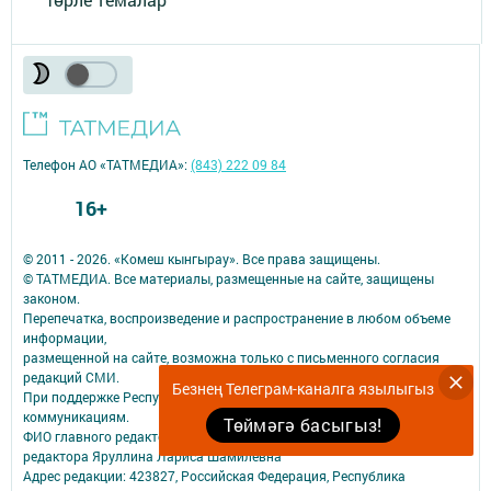
Телефон АО «ТАТМЕДИА»:
(843) 222 09 84
16+
© 2011 - 2026. «Комеш кынгырау». Все права защищены.
© ТАТМЕДИА. Все материалы, размещенные на сайте, защищены
законом.
Перепечатка, воспроизведение и распространение в любом объеме
информации,
размещенной на сайте, возможна только с письменного согласия
редакций СМИ.
Безнең Телеграм-каналга язылыгыз
При поддержке Республиканского агентства по печати и массовым
коммуникациям.
Төймәгә басыгыз!
ФИО главного редактора: Исполняющий обязанности главного
редактора Яруллина Лариса Шамилевна
Адрес редакции: 423827, Российская Федерация, Республика