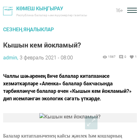
КӨМЕШ КЫҢГЫРАУ
16+
Республика балалар һәм яшүсмерләр газетасы
СЕЗНЕҢ ЯҢАЛЫКЛАР
Кышын кем йокламый?
admin,
3 февраль 2021 - 08:00
1567
0
1
Чаллы шәһәренең 8нче балалар китапханәсе
хезмәткәрләре «Аленка» балалар бакчасында
тәрбияләнүче балалар өчен «Кышын кем йокламый?»
дип исемләнгән экологик сәгать үткәрде.
Балалар китапханәченең кайсы җәнлек һәм кошларның