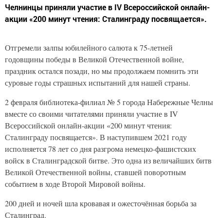
Челнинцы приняли участие в IV Всероссийской онлайн-
акции «200 минут чтения: Сталинграду посвящается».
Отгремели залпы юбилейного салюта к 75-летней
годовщины победы в Великой Отечественной войне,
праздник остался позади, но мы продолжаем помнить эти
суровые годы страшных испытаний для нашей страны.
2 февраля библиотека-филиал № 5 города Набережные Челны
вместе со своими читателями приняли участие в IV
Всероссийской онлайн-акции «200 минут чтения:
Сталинграду посвящается». В наступившем 2021 году
исполняется 78 лет со дня разгрома немецко-фашистских
войск в Сталинградской битве. Это одна из величайших битв
Великой Отечественной войны, ставшей поворотным
событием в ходе Второй Мировой войны.
200 дней и ночей шла кровавая и ожесточённая борьба за
Сталинград.