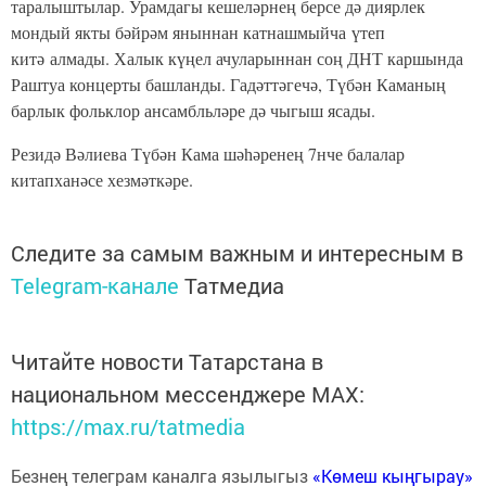
таралыштылар. Урамдагы кешеләрнең берсе дә диярлек
мондый якты бәйрәм яныннан катнашмыйча үтеп
китә алмады. Халык күңел ачуларыннан соң ДНТ каршында
Раштуа концерты башланды. Гадәттәгечә, Түбән Каманың
барлык фольклор ансамбльләре дә чыгыш ясады.
Резидә Вәлиева Түбән Кама шәһәренең 7нче балалар
китапханәсе хезмәткәре.
Следите за самым важным и интересным в
Telegram-канале
Татмедиа
Читайте новости Татарстана в
национальном мессенджере MАХ:
https://max.ru/tatmedia
Безнең телеграм каналга язылыгыз
«Көмеш кыңгырау»