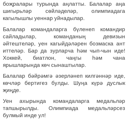
боҗралары турында аңлатты. Балалар аңа
шигырьләр сөйләделәр, олимпиадага
кагылышлы уеннар уйнадылар.
Балалар командаларга бүленеп командир
сайладылар, команданың девизын
әйтештеләр, уен кагыйдәләрен бозмаска ант
иттеләр. Бар да зурларча һәм чып-чын иде!
Хоккей, биатлон, чаңгы һәм чана
ярышларында көч сынаштылар.
Балалар бәйрәмгә әзерләнеп килгәннәр иде,
көчләр бертигез булды. Шуңа күрә дуслык
җиңде.
Уен ах
ы
рында командаларга медальләр
тапшырылды
. Олимпиада медальләрсез
булмый инде ул!