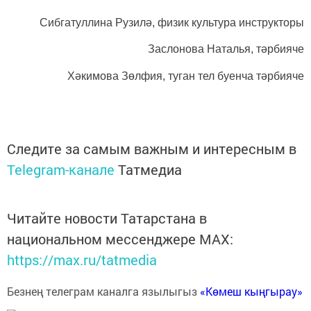
Сибгатуллина Рузил
ә
,
физик культура инструкторы
Заслонова Наталья, тәрбияче
Хәкимова Зөлфия, туган тел буенча тәрбияче
Следите за самым важным и интересным в
Telegram-канале
Татмедиа
Читайте новости Татарстана в
национальном мессенджере MАХ:
https://max.ru/tatmedia
Безнең телеграм каналга язылыгыз
«Көмеш кыңгырау»