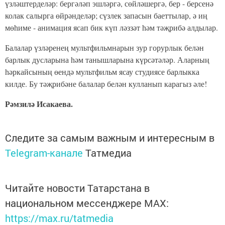
үзләштерделәр: бергәләп эшләргә, сөйләшергә, бер - берсенә
колак салырга өйрәнделәр; сүзлек запасын баеттылар, ә иң
мөһиме - анимация ясап бик күп ләззәт һәм тәҗрибә алдылар.
Балалар үзләренең мультфильмнарын зур горурлык белән
барлык дусларына һәм танышларына күрсәтәләр. Аларның
һәркайсының өендә мультфильм ясау студиясе барлыкка
килде. Бу тәҗрибәне балалар белән кулланып карагыз әле!
Рәмзилә Исакаева.
Следите за самым важным и интересным в
Telegram-канале
Татмедиа
Читайте новости Татарстана в
национальном мессенджере MАХ:
https://max.ru/tatmedia