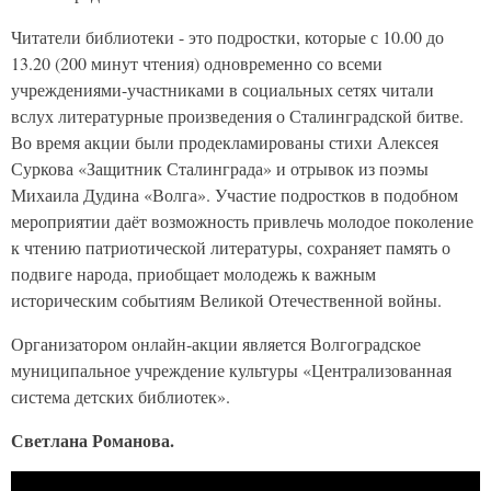
Читатели библиотеки - это подростки, которые с 10.00 до
13.20 (200 минут чтения) одновременно со всеми
учреждениями-участниками в социальных сетях читали
вслух литературные произведения о Сталинградской битве.
Во время акции были продекламированы стихи Алексея
Суркова «Защитник Сталинграда» и отрывок из поэмы
Михаила Дудина «Волга». Участие подростков в подобном
мероприятии даёт возможность привлечь молодое поколение
к чтению патриотической литературы, сохраняет память о
подвиге народа, приобщает молодежь к важным
историческим событиям Великой Отечественной войны.
Организатором онлайн-акции является Волгоградское
муниципальное учреждение культуры «Централизованная
система детских библиотек».
Светлана Романова.