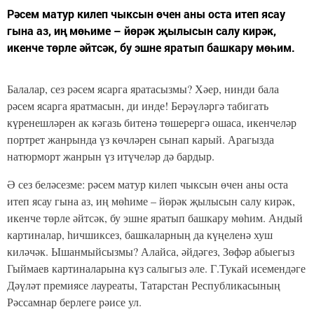
Рәсем матур килеп чыксын өчен аны оста итеп ясау
гына аз, иң мөһиме – йөрәк җылысын салу кирәк,
икенче төрле әйтсәк, бу эшне яратып башкару мөһим.
Балалар, сез рәсем ясарга яратасызмы? Хәер, нинди бала
рәсем ясарга яратмасын, ди инде! Берәүләргә табигать
күренешләрен ак кәгазь битенә төшерергә ошаса, икенчеләр
портрет жанрында үз көчләрен сынап карый. Арагызда
натюрморт жанрын үз итүчеләр дә бардыр.
Ә сез беләсезме: рәсем матур килеп чыксын өчен аны оста
итеп ясау гына аз, иң мөһиме – йөрәк җылысын салу кирәк,
икенче төрле әйтсәк, бу эшне яратып башкару мөһим. Андый
картиналар, һичшиксез, башкаларның да күңеленә хуш
киләчәк. Ышанмыйсызмы? Алайса, әйдәгез, Зөфәр абыегыз
Гыймаев картиналарына күз салыгыз әле. Г.Тукай исемендәге
Дәүләт премиясе лауреаты, Татарстан Республикасының
Рәссамнар берлеге рәисе ул.