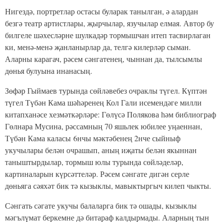
Нигездә, портретлар остасы буларак танылган, ә алардан
безгә театр артистлары, җырчылар, язучылар елмая. Автор бу
билгеле шәхесләрне шулкадәр тормышчан итеп тасвирлаган
ки, менә-менә җанланырлар да, телгә килерләр сыман.
Аларны карагач, рәсем сәнгатенең, чыннан да, тылсымлы
дөнья булуына инанасың.
Зөфәр Гыймаев турында сөйләвебез очраклы түгел. Күптән
түгел Түбән Кама шәһәренең Кол Гали исемендәге милли
китапханәсе хезмәткәрләре: Гөлүсә Полякова һәм библиограф
Гөлнара Мусина, рәссамның 70 яшьлек юбилее уңаеннан,
Түбән Кама каласы 6нчы мәктәбенең 2нче сыйныф
укучылары белән очрашып, аның иҗаты белән якыннан
таныштырдылар, тормыш юлы турында сөйләделәр,
картиналарын күрсәттеләр. Рәсем сәнгате дигән серле
дөньяга сәяхәт бик тә кызыклы, мавыктыргыч килеп чыкты.
Сәнгать сәгате укучы балаларга бик тә ошады, кызыклы
мәгълүмат беркемне дә битараф калдырмады. Аларның тын