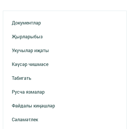
Документлар
Җырларыбыз
Укучылар иҗаты
Кәүсәр чишмәсе
Табигать
Русча язмалар
Файдалы киңәшләр
Сәламәтлек