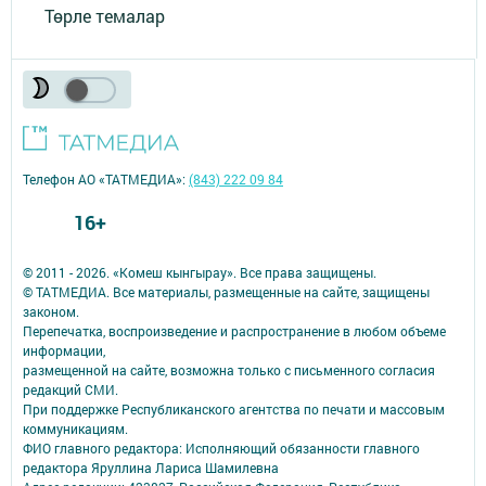
Төрле темалар
Телефон АО «ТАТМЕДИА»:
(843) 222 09 84
16+
© 2011 - 2026. «Комеш кынгырау». Все права защищены.
© ТАТМЕДИА. Все материалы, размещенные на сайте, защищены
законом.
Перепечатка, воспроизведение и распространение в любом объеме
информации,
размещенной на сайте, возможна только с письменного согласия
редакций СМИ.
При поддержке Республиканского агентства по печати и массовым
коммуникациям.
ФИО главного редактора: Исполняющий обязанности главного
редактора Яруллина Лариса Шамилевна