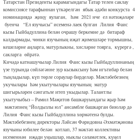
Татарстан Президенты карамагындагы Татар телен саклау
комиссиясе тарафыннан үткәрелгән ябык әдәби конкурста 4
номинациядә җиңү яулаган, һәм 2021 нче ел нәтиҗәләре
буенча “Ел язучысы” исеменә лаек булган Лилия Фаис
кызы Гыйбадуллина белән очрашу беркемне дә битараф
калдырмады, чөнки язучының иҗат җимешләре тормышны,
кешеләрне аңларга, матурлыкны, хисләрне тоярга, күрергә ,
сакларга өйрәтә.
Кичәдә катнашучылар Лилия Фаис кызы Гыйбадуллинаның
үзе турында сөйләгәнне зур кызыксыну һәм игътибар белән
тыңладылар, күп төрле сораулар бирделәр. Мәктәбебезнең
укучылары һәм укытучылары язучының матур
шигырьләрен сәнгатьле итеп укыдылар. Талантлы
укытучыбыз – Рамил Мәҗитов башкаруындагы җыр һәм
мәктәпнең “Йолдызлы юл” ансамбле башкарган биюләр дә
Лилия Фаис кызы Гыйбадуллина хөрмәтенә булды.
Мәктәбебезнең директоры Ләйсән Фәридовна Әхмәтҗәнова
язучыны юбилее белән котлап, 37 мәктәп коллективы
исеменнән иҗади уңышлар, ныклы сәламәтлек, күңел