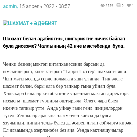
admin,
15 апрель 2022 - 08:57
1228
0
1
Шахмат белән әдәбиятны, шигъриятне ничек бәйләп
була дисезме? Чаллынның 42 нче мәктәбендә була.
Чөнки безнең мәктәп китапханәсендә барсын да
ымсындырып, кызыктырып “Гарри Поттер” шахматы яши.
Чын мәгънәсендә серле почмакта яши ул анда. Тик әлеге
шахмат белән, бары елга бер тапкыр гына уйнап була.
Халыкара балалар китабы көне уңаеннан мәктәп директоры
исеменә шахмат турниры оштырыла. Әлеге чара быел
икенче тапкыр үтте. Анда уйнау гади генә, җиңелләрдән
түгел. Уенчылар арасына эләгү өчен кайсы да булса
язучының, нинди телдә булса да әсәрен яттан сөйләргә кирәк.
Ел дәвамында әзерләнәбез без аңа. Уенда кактнашучылар