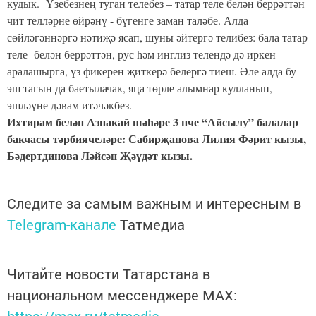
кудык. Үзебезнең туган телебез – татар теле белән беррәттән
чит телләрне өйрәнү - бүгенге заман таләбе. Алда
сөйләгәннәргә нәтиҗә ясап, шуны әйтергә телибез: бала татар
теле белән беррәттән, рус һәм инглиз телендә дә иркен
аралашырга, үз фикерен җиткерә белергә тиеш. Әле алда бу
эш тагын да баетылачак, яңа төрле алымнар кулланып,
эшләүне дәвам итәчәкбез.
Ихтирам белән Азнакай шәһәре 3 нче “Айсылу” балалар
бакчасы тәрбиячеләре: Сабирҗанова Лилия Фәрит кызы,
Бәдертдинова Ләйсән Җәүдәт кызы.
Следите за самым важным и интересным в
Telegram-канале
Татмедиа
Читайте новости Татарстана в
национальном мессенджере MАХ: