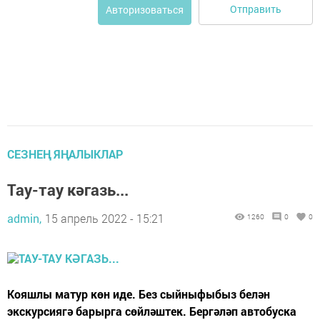
Отправить
Авторизоваться
СЕЗНЕҢ ЯҢАЛЫКЛАР
Тау-тау кәгазь...
admin,
15 апрель 2022 - 15:21
1260
0
0
Кояшлы матур көн иде. Без сыйныфыбыз белән
экскурсиягә барырга сөйләштек. Бергәләп автобуска