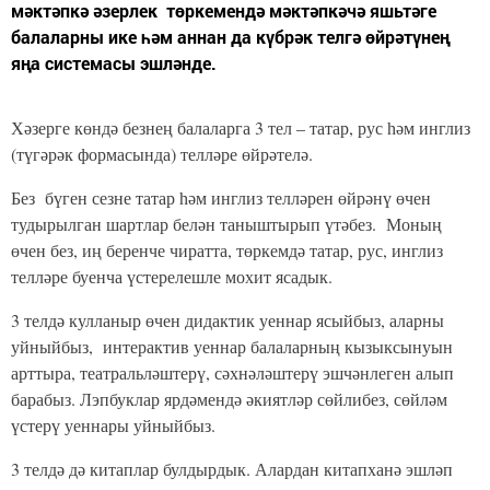
мәктәпкә әзерлек төркемендә мәктәпкәчә яшьтәге
балаларны ике һәм аннан да күбрәк телгә өйрәтүнең
яңа системасы эшләнде.
Хәзерге көндә безнең балаларга 3 тел – татар, рус һәм инглиз
(түгәрәк формасында) телләре өйрәтелә.
Без бүген сезне татар һәм инглиз телләрен өйрәнү өчен
тудырылган шартлар белән таныштырып үтәбез. Моның
өчен без, иң беренче чиратта, төркемдә татар, рус, инглиз
телләре буенча үстерелешле мохит ясадык.
3 телдә кулланыр өчен дидактик уеннар ясыйбыз, аларны
уйныйбыз, интерактив уеннар балаларның кызыксынуын
арттыра, театральләштерү, сәхнәләштерү эшчәнлеген алып
барабыз. Лэпбуклар ярдәмендә әкиятләр сөйлибез, сөйләм
үстерү уеннары уйныйбыз.
3 телдә дә китаплар булдырдык. Алардан китапханә эшләп