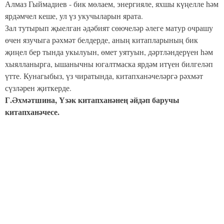
Алмаз Гыймадиев - бик мөлаем, энергияле, яхшы күңелле һәм
ярдәмчел кеше, ул үз укучыларын ярата.
Зал тутырып җыелган әдәбият сөючеләр әлеге матур очрашу
өчен язучыга рәхмәт белдерде, аның китапларының бик
җиңел бер тында укылуын, өмет уятуын, дәртләндерүен һәм
хыялланырга, ышанычны югалтмаска ярдәм итүен билгеләп
үтте. Кунагыбыз, үз чиратында, китапханәчеләргә рәхмәт
сүзләрен җиткерде.
Г.Әхмәтшина, Үзәк китапханәнең әйдәп баручы
китапханәчесе.