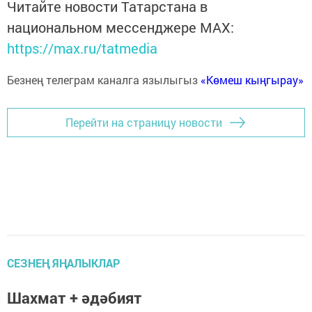
Читайте новости Татарстана в
национальном мессенджере MАХ:
https://max.ru/tatmedia
Безнең телеграм каналга язылыгыз
«Көмеш кыңгырау»
Перейти на страницу новости
СЕЗНЕҢ ЯҢАЛЫКЛАР
Шахмат + әдәбият