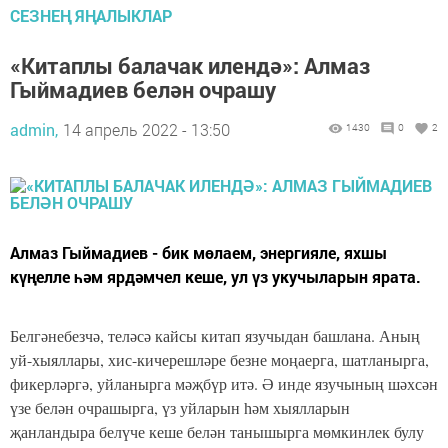
СЕЗНЕҢ ЯҢАЛЫКЛАР
«Китаплы балачак илендә»: Алмаз
Гыймадиев белән очрашу
admin,
14 апрель 2022 - 13:50
1430
0
2
Алмаз Гыймадиев - бик мөлаем, энергияле, яхшы
күңелле һәм ярдәмчел кеше, ул үз укучыларын ярата.
Белгәнебезчә, теләсә кайсы китап язучыдан башлана. Аның
уй-хыяллары, хис-кичерешләре безне моңаерга, шатланырга,
фикерләргә, уйланырга мәҗбүр итә. Ә инде язучының шәхсән
үзе белән очрашырга, үз уйларын һәм хыялларын
җанландыра белүче кеше белән танышырга мөмкинлек булу