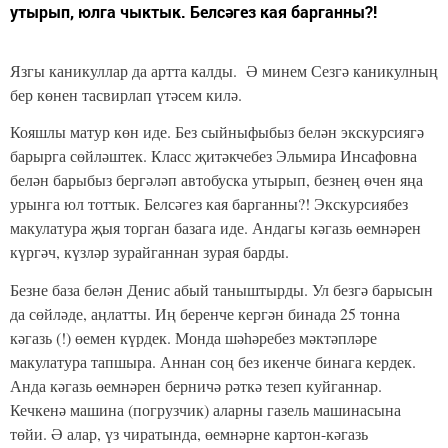
утырып, юлга чыктык. Белсәгез кая барганны?!
Язгы каникуллар да артта калды. Ә минем Сезгә каникулның
бер көнен тасвирлап үтәсем килә.
Кояшлы матур көн иде. Без сыйныфыбыз белән экскурсиягә
барырга сөйләштек. Класс җитәкчебез Эльмира Инсафовна
белән барыбыз бергәләп автобуска утырып, безнең өчен яңа
урынга юл тоттык. Белсәгез кая барганны?! Экскурсиябез
макулатура җыя торган базага иде. Андагы кәгазь өемнәрен
күргәч, күзләр зурайганнан зурая барды.
Безне база белән Денис абый таныштырды. Ул безгә барысын
да сөйләде, аңлатты. Иң беренче кергән бинада 25 тонна
кәгазь (!) өемен күрдек. Монда шәһәребез мәктәпләре
макулатура тапшыра. Аннан соң без икенче бинага кердек.
Анда кәгазь өемнәрен берничә рәткә тезеп куйганнар.
Кечкенә машина (погрузчик) аларны газель машинасына
төйи. Ә алар, үз чиратында, өемнәрне картон-кәгазь