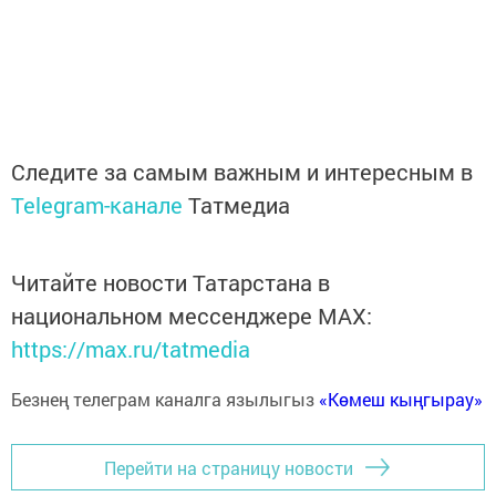
Следите за самым важным и интересным в
Telegram-канале
Татмедиа
Читайте новости Татарстана в
национальном мессенджере MАХ:
https://max.ru/tatmedia
Безнең телеграм каналга язылыгыз
«Көмеш кыңгырау»
Перейти на страницу новости