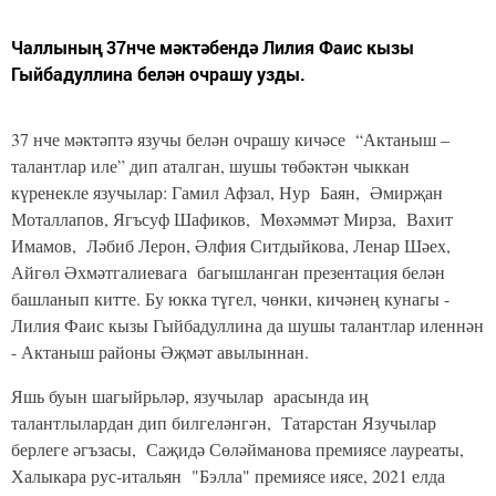
Чаллының 37нче мәктәбендә Лилия Фаис кызы
Гыйбадуллина белән очрашу узды.
37 нче мәктәптә язучы белән очрашу кичәсе “Актаныш –
талантлар иле” дип аталган, шушы төбәктән чыккан
күренекле язучылар: Гамил Афзал, Нур Баян, Әмирҗан
Моталлапов, Ягъсуф Шафиков, Мөхәммәт Мирза, Вахит
Имамов, Ләбиб Лерон, Әлфия Ситдыйкова, Ленар Шәех,
Айгөл Әхмәтгалиевага багышланган презентация белән
башланып китте. Бу юкка түгел, чөнки, кичәнең кунагы -
Лилия Фаис кызы Гыйбадуллина да шушы талантлар иленнән
- Актаныш районы Әҗмәт авылыннан.
Яшь буын шагыйрьләр, язучылар арасында иң
талантлылардан дип билгеләнгән, Татарстан Язучылар
берлеге әгъзасы, Саҗидә Сөләйманова премиясе лауреаты,
Халыкара рус-итальян "Бэлла" премиясе иясе, 2021 елда