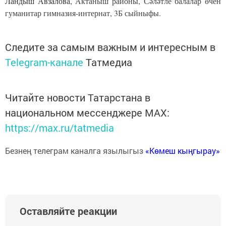
Ландыш Авзалова,
Актаныш районы, Сәләтле балалар өчен
гуманитар гимназия-интернат, 3Б сыйныфы.
Следите за самым важным и интересным в
Telegram-канале
Татмедиа
Читайте новости Татарстана в
национальном мессенджере MАХ:
https://max.ru/tatmedia
Безнең телеграм каналга язылыгыз
«Көмеш кыңгырау»
Оставляйте реакции