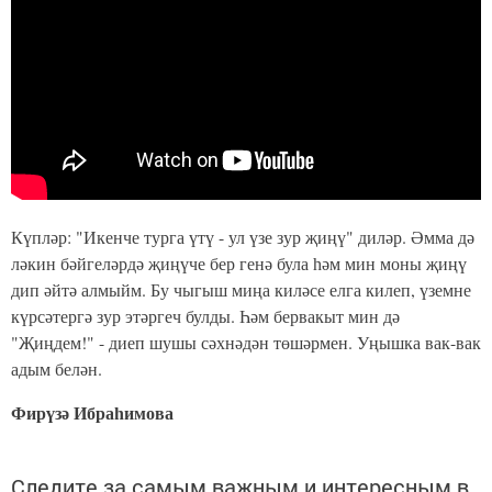
Күпләр: "Икенче турга үтү - ул үзе зур җиңү" диләр. Әмма дә
ләкин бәйгеләрдә җиңүче бер генә була һәм мин моны җиңү
дип әйтә алмыйм. Бу чыгыш миңа киләсе елга килеп, үземне
күрсәтергә зур этәргеч булды. Һәм бервакыт мин дә
"Җиңдем!" - диеп шушы сәхнәдән төшәрмен. Уңышка вак-вак
адым белән.
Фирүзә Ибраһимова
Следите за самым важным и интересным в