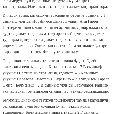
быел аеруча күп иде.Чөнки җиңүчегә күчмә приз
тапшырылды. Әле аның татлы призы да ымсындырып тора.
Илледән артык катнашучы арасыннан беренче урынны 2 Г
сыйныф укчысы Ибраһимов Динар яулады. Аңа Гарри
Поттерның тылсымлы таягы да булышты. Динар юкка гыга
дүрт ел дәвамында шахмат түгәрәгенә йөрми икән. Димәк,
турнирда җиңү өчен ел дәвамында китап уку, китапханәгә
йөрү мөһим икән. Әле тагын позитив һәм оптимист булырга
кирәк дип, – шатлыгы белән уртаклашты ул.
Соңыннан театральләштерелгән тамаша булды. Әдәби
викторина оештырылды. Китап патшасы – 7 В сыйныф
укучысы Сафина Диләрә, аның ярдәчесе – 6 Б сыйныф
укучысы Козлова Анастасия, Буратино – 2 З укучысы Гараев
Әмир, Белмәмеш – 2 В сыйныф укчысы Бархударов Радмир
укучыларның белемнәрен сынадылар, уеннар оештырдылар.
Белмәмеш дигәннән театрәльләштерелгәт тамаша катнашучы
балаларның тулы бер команда булып иҗади мохит
тудырдылар. Белмәмешне уйнарга тиешле 2 Г сыйныф