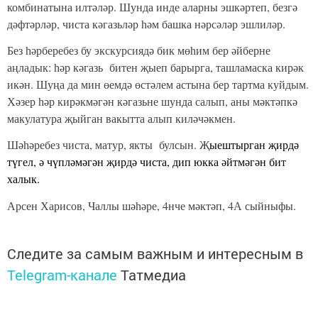
комбинатына илтәләр. Шунда инде аларны эшкәртеп, безгә
дәфтәрләр, чиста кәгазьләр һәм башка нәрсәләр эшлиләр.
Без һәрберебез бу экскурсиядә бик мөһим бер әйберне
аңладык: һәр кәгазь битен җыеп барырга, ташламаска кирәк
икән. Шуңа да мин өемдә өстәлем астына бер тартма куйдым.
Хәзер һәр кирәкмәгән кәгазьне шунда салып, аны мәктәпкә
макулатура җыйган вакытта алып киләчәкмен.
Шәһәребез чиста, матур, якты булсын. Җ
ыештырган җирдә
түгел, ә чүпләмәгән җирдә чиста, дип юкка әйтмәгән бит
халык.
Арсен Харисов, Чаллы шәһәре, 4нче мәктәп, 4А сыйныфы.
Следите за самым важным и интересным в
Telegram-канале
Татмедиа