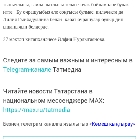
тынычлыгы, гаилә шатлыгы теләп чәчәк бәйләмнәре буләк
итте. Бу очрашуыбыз әле соңгысы булмас, киләчәктә дә
Лилия Гыйбадуллина белән кабат очрашулар булыр дип
ышанычын белдерде.
37 мәктәп китапханәчесе Әлфия Нурлыгаянова.
Следите за самым важным и интересным в
Telegram-канале
Татмедиа
Читайте новости Татарстана в
национальном мессенджере MАХ:
https://max.ru/tatmedia
Безнең телеграм каналга язылыгыз
«Көмеш кыңгырау»