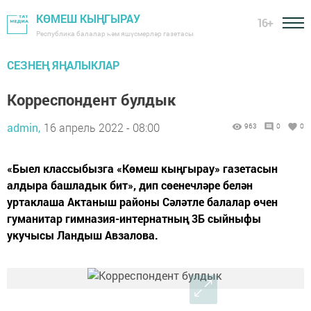
КӨМЕШ КЫҢГЫРАУ
16+
Республика балалар һәм яшүсмерләр газетасы
СЕЗНЕҢ ЯҢАЛЫКЛАР
Корреспондент булдык
admin,
16 апрель 2022 - 08:00
963
0
0
«Быел классыбызга «Көмеш кыңгырау» газетасын
алдыра башладык бит», дип сөенечләре белән
уртаклаша Актаныш районы Сәләтле балалар өчен
гуманитар гимназия-интернатның 3Б сыйныфы
укучысы Ландыш Авзалова.