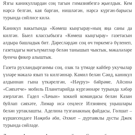
Язгы каникуллардан соң тагын гимазиябезгә җыелдык. Кем
нәрсә белгән, кая барган, нишләгән, нәрсә күргән-барысы
турында сөйлисе килә.
Каникул вакытында «Көмеш кыңгырау»ның яңа саны да
килгән. Быел классыбызга «Көмеш кыңгырау» газетасын
алдыра башладык бит. Дәресләрдән соң өч төркемгә бүленеп,
газетадагы мәгълүматлар белән танышып чыктык, мәкаләләре
буенча фикер алыштык.
Газета рухландырганмы соң, озак та үтмәде кайбер укучылар
үзләре мәкалә язып та килгәннәр. Камил белән Сәид, каникул
алдыннан гына үткәрелгән, «Нәүруз» бәйрәме, Айсинә
«Сәяхәтче» мобиль Планетарийда күргәннәре турында хәбәр
әзерләгән. Гадел «Лачын» хоккей командасы белән Казан
буйлап сәяхәте, Лимар исә сеңлесе Илзиянең уңышлары
белән уртаклашты. Аделина тузганакның файдасы, Гөлшат –
күршесендәге Нәҗибә әби, Әхмәт – дүртаяклы дусты Джек
турында сөйләде.