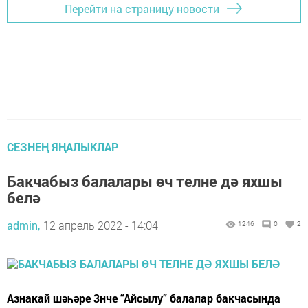
Перейти на страницу новости
СЕЗНЕҢ ЯҢАЛЫКЛАР
Бакчабыз балалары өч телне дә яхшы
белә
admin,
12 апрель 2022 - 14:04
1246
0
2
Азнакай шәһәре 3нче “Айсылу” балалар бакчасында