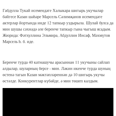
Габдулла Тукай исемендәге Халыкара шигырь укучылар
бәйгесе Казан шәһәре Марсель Сәлимҗанов исемендәге
актерлар йортында инде 12 тапкыр уздырыла. Шулай булса да
мин шушы сәхнәдә әле беренче тапкыр гына чыгыш ясадым.
Жюрида: Фәтхуллина Эльмира, Абдуллин Инсаф, Мәхмүтов
Марсель һ. б. иде.
Беренче турда 40 катнашучы арасыннан 11 укучыны сайлап
алдылар, шуларның берсе - мин. Ләкин икенче турда шуның
өстенә тагын Казан мәктәпләреннән дә 10 шигырь укучы
өстәлде. Конкурентлар күбәйде, ә мин төшеп калдым.