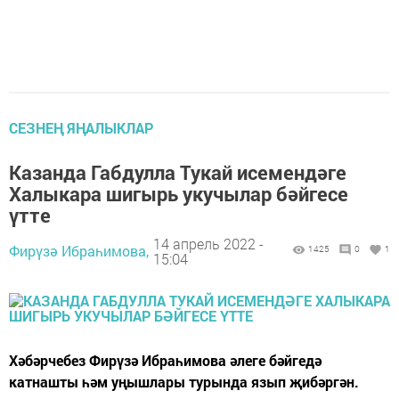
СЕЗНЕҢ ЯҢАЛЫКЛАР
Казанда Габдулла Тукай исемендәге
Халыкара шигырь укучылар бәйгесе
үтте
14 апрель 2022 -
Фирүзә Ибраһимова,
1425
0
1
15:04
Хәбәрчебез Фирүзә Ибраһимова әлеге бәйгедә
катнашты һәм уңышлары турында язып җибәргән.