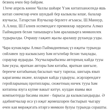
безнең өчен бер бәйрәм.
13нче апрель көнне Чаллы шәһәре Үзәк китапханәсендә яшь
китап сөючеләр өчен шундый бер кызыклы кеше, балалар
язучысы, Татарстан Язучылар берлеге әгъзасы, Ш.Маннур,
А.Алиш, Ш.Галиев исемендәге премияләр лауреаты Алмаз
Гыймадиев белән танышырга һәм аралашырга мөмкинлек
тудырылды. Очрашу гаҗәеп җылы аралашу рухында узды.
Чара кунаклары Алмаз Гыймадиевның үз иҗаты турында
сөйләвен зур кызыксыну һәм игътибар белән тыңлады,
сораулар яудырды. Укучыларыбызны авторның кайда тууы
һәм укуы, яраткан авторы һәм китабы, яраткан шөгыле,
беренче китабының басылып чыгу тарихы, шигырь язып
караганмы икәне, ялларын кайда уздыруы, әсәрләрендәге
геройларының протиплары, сюжетның ничек тууы һәм
китапны язуга күпме вакыт китүе, кулдан язамы яки
компьютерда басамы икәне - барысы да кызыксындырды. Ә
әдәбиятчылар исә үз иҗат җимешләрен бастырып чыгару
өчен кая мөрәҗәгать итәргә мөмкин булуы турында сорашты.