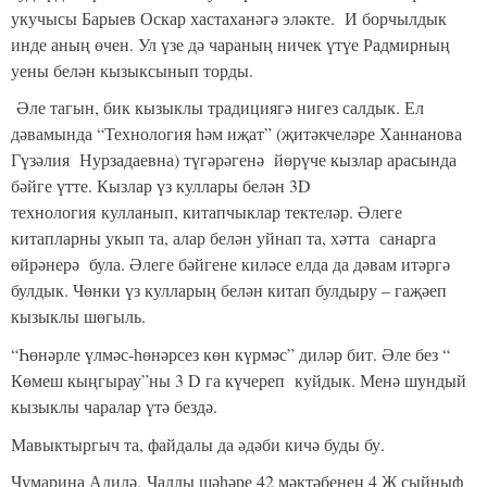
укучысы Барыев Оскар хастаханәгә эләкте. И борчылдык
инде аның өчен. Ул үзе дә чараның ничек үтүе Радмирның
уены белән кызыксынып торды.
Әле тагын, бик кызыклы традициягә нигез салдык. Ел
дәвамында “Технология һәм иҗат” (җитәкчеләре Ханнанова
Гүзәлия Нурзадаевна) түгәрәгенә йөрүче кызлар арасында
бәйге үтте. Кызлар үз куллары белән 3D
технология кулланып, китапчыклар тектеләр. Әлеге
китапларны укып та, алар белән уйнап та, хәтта санарга
өйрәнерә була. Әлеге бәйгене киләсе елда да дәвам итәргә
булдык. Чөнки үз кулларың белән китап булдыру – гаҗәеп
кызыклы шөгыль.
“Һөнәрле үлмәс-һөнәрсез көн күрмәс” диләр бит. Әле без “
Көмеш кыңгырау”ны 3 D га күчереп куйдык. Менә шундый
кызыклы чаралар үтә бездә.
Мавыктыргыч та, файдалы да әдәби кичә буды бу.
Чумарина Адилә,
Чаллы шәһәре 42 мәктәбенең 4 Ж сыйныф