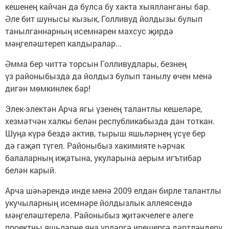
кешенең кайчан да булса бу хакта хыялланганы бар.
Әле бит шунысы кызык, Голливуд йолдызы булып
танылганнарның исемнәрен махсус җирдә
мәңгеләштереп калдыралар...
Әмма бер читтә торсын Голливудлары, безнең
үз районыбызда да йолдыз булып танылу өчен менә
дигән мөмкинлек бар!
Элек-электән Арча ягы үзенең талантлы кешеләре,
хезмәтчән халкы белән республикабызда дан тоткан.
Шуңа күрә бездә актив, тырыш яшьләрнең үсүе бер
дә гаҗәп түгел. Районыбыз хакимияте һәрчак
балаларның иҗатына, укуларына аерым игътибар
белән карый.
Арча шәһәрендә инде менә 2009 елдан бирле талантлы
укучыларның исемнәре йолдызлык аллеясендә
мәңгеләштерелә. Районыбыз җитәкчелеге әлеге
проектны яшьләрне яңа үрләргә ирешергә дәртләндерү