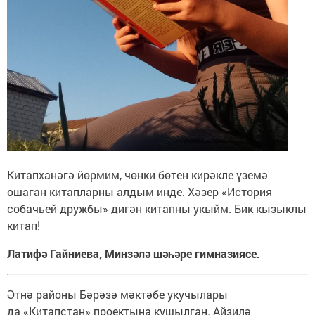
Китапханәгә йөрмим, чөнки бөтен кирәкле үземә
ошаган китапларны алдым инде. Хәзер «История
собачьей дружбы» дигән китапны укыйм. Бик кызыклы
китап!
Латифә Гайниева, Минзәлә шәһәре гимназиясе.
Әтнә районы Бәрәзә мәктәбе укучылары
да «Китапстан» проектына кушылган. Айзилә