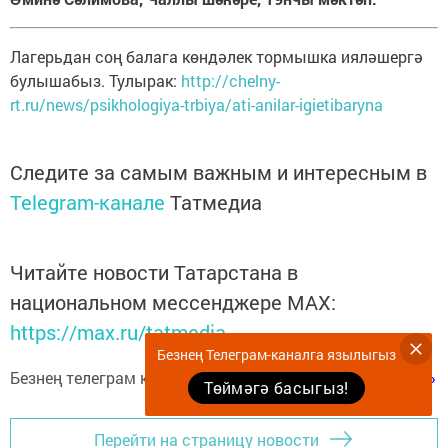
Лагерьдан соң балага көндәлек тормышка ияләшергә
булышабыз. Тулырак:
http://chelny-
rt.ru/news/psikhologiya-trbiya/ati-anilar-igietibaryna
Следите за самым важным и интересным в
Telegram-канале
Татмедиа
Читайте новости Татарстана в
национальном мессенджере MАХ:
https://max.ru/tatmedia
Безнең Телеграм-каналга язылыгыз
Безнең телеграм каналга язылыгыз
«Көмеш кыңгырау»
Төймәгә басыгыз!
Перейти на страницу новости