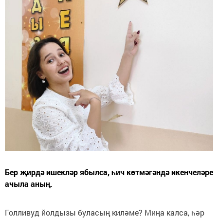
Бер җирдә ишекләр ябылса, һич көтмәгәндә икенчеләре
ачыла аның.
Голливуд йолдызы буласың киләме? Миңа калса, һәр