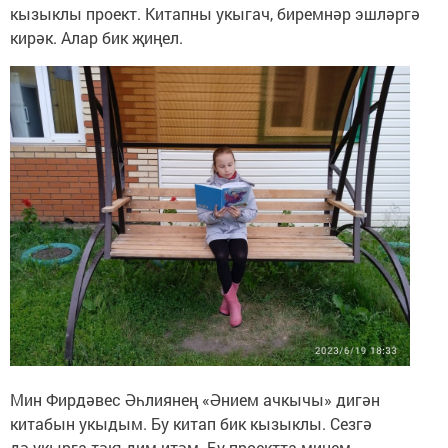
кызыклы проект. Китапны укыгач, биремнәр эшләргә
кирәк. Алар бик җиңел.
Мин Фирдәвес Әһлиянең «Әнием ачкычы» дигән
китабын укыдым. Бу китап бик кызыклы. Сезгә
дә укырга тәкъдим итәм. Бу проектта минем