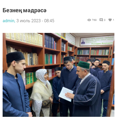
Безнең мәдрәсә
admin,
3 июль 2023 - 08:45
769
0
1