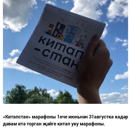
«Китапстан» марафоны 1нче июньнән 31августка кадәр
дәвам итә торган җәйге китап уку марафоны.