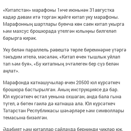
«Китапстан» марафоны 1нче июньнән 31августка
кадәр дәвам итә торган җәйге китап уку марафоны.
Марафонның шартлары буенча көн саен китап укырга
һәм махсус брошюрада үтелгән юлыңны билгеләп
барырга кирәк.
Уку белән параллель рәвештә төрле биремнәрне үтәргә
тәкъдим ителә, мәсәлән, «Китап өчен тышлык уйлап
тап һәм буя», «Бу китапның эчтәлеген бер сүз белән
аңлат».
Марафонда катнашучылар өчен 20500 юл күрсәткеч
брошюра бастырылган. Аның инструкциясе дә бар.
Юл күрсәткеч өстәл уенына охшаган, анда бала гына
түгел, ә бөтен гаилә дә катнаша ала. Юл күрсәткеч
Татарстан Республикасы шәһәрләре һәм символлары
темасына бизәлгән.
Әдәбият һәм китаплар сайлауда бернинди чикләр юк.