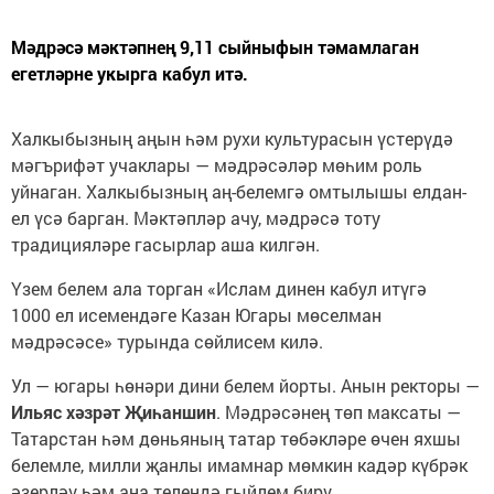
Мәдрәсә мәктәпнең 9,11 сыйныфын тәмамлаган
егетләрне укырга кабул итә.
Халкыбызның аңын һәм рухи культурасын үстерүдә
мәгърифәт учаклары — мәдрәсәләр мөһим роль
уйнаган. Халкыбызның аң-белемгә омтылышы елдан-
ел үсә барган. Мәктәпләр ачу, мәдрәсә тоту
традицияләре гасырлар аша килгән.
Үзем белем ала торган «Ислам динен кабул итүгә
1000 ел исемендәге Казан Югары мөселман
мәдрәсәсе» турында сөйлисем килә.
Ул — югары һөнәри дини белем йорты. Анын ректоры —
Ильяс хәзрәт Җиһаншин
. Мәдрәсәнең төп максаты —
Татарстан һәм дөньяның татар төбәкләре өчен яхшы
белемле, милли җанлы имамнар мөмкин кадәр күбрәк
әзерләү һәм ана телендә гыйлем бирү.