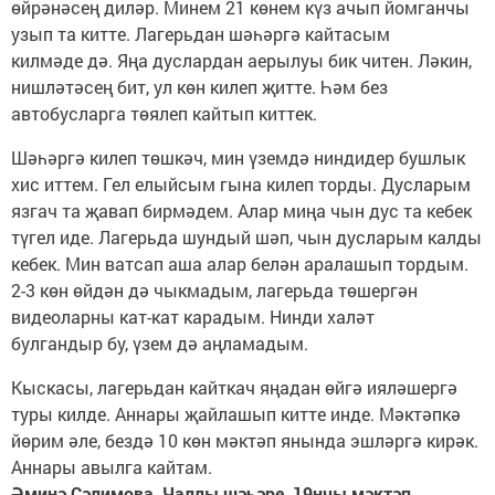
өйрәнәсең диләр. Минем 21 көнем күз ачып йомганчы
узып та китте. Лагерьдан шәһәргә кайтасым
килмәде дә. Яңа дуслардан аерылуы бик читен. Ләкин,
нишләтәсең бит, ул көн килеп җитте. Һәм без
автобусларга төялеп кайтып киттек.
Шәһәргә килеп төшкәч, мин үземдә ниндидер бушлык
хис иттем. Гел елыйсым гына килеп торды. Дусларым
язгач та җавап бирмәдем. Алар миңа чын дус та кебек
түгел иде. Лагерьда шундый шәп, чын дусларым калды
кебек. Мин ватсап аша алар белән аралашып тордым.
2-3 көн өйдән дә чыкмадым, лагерьда төшергән
видеоларны кат-кат карадым. Нинди халәт
булгандыр бу, үзем дә аңламадым.
Кыскасы, лагерьдан кайткач яңадан өйгә ияләшергә
туры килде. Аннары җайлашып китте инде. Мәктәпкә
йөрим әле, бездә 10 көн мәктәп янында эшләргә кирәк.
Аннары авылга кайтам.
Әминә Сәлимова, Чаллы шәһәре, 19нчы мәктәп.