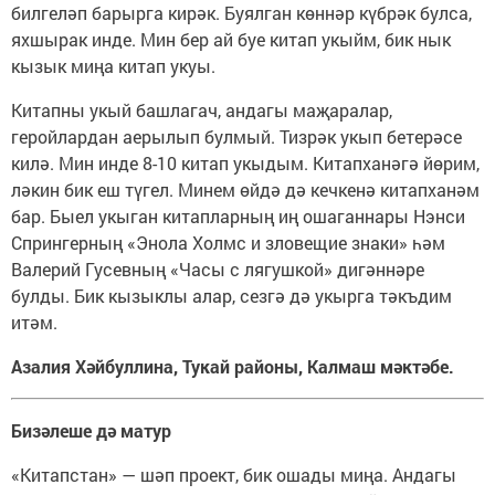
билгеләп барырга кирәк. Буялган көннәр күбрәк булса,
яхшырак инде. Мин бер ай буе китап укыйм, бик нык
кызык миңа китап укуы.
Китапны укый башлагач, андагы маҗаралар,
геройлардан аерылып булмый. Тизрәк укып бетерәсе
килә. Мин инде 8-10 китап укыдым. Китапханәгә йөрим,
ләкин бик еш түгел. Минем өйдә дә кечкенә китапханәм
бар. Быел укыган китапларның иң ошаганнары Нэнси
Спрингерның «Энола Холмс и зловещие знаки» һәм
Валерий Гусевның «Часы с лягушкой» дигәннәре
булды. Бик кызыклы алар, сезгә дә укырга тәкъдим
итәм.
Азалия Хәйбуллина, Тукай районы, Калмаш мәктәбе.
Бизәлеше дә матур
«Китапстан» — шәп проект, бик ошады миңа. Андагы