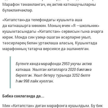
Марафон тәмамлангач, иң актив катнашучыларны
бүләкләячәкләр.
«Китапстан»да телефондагы кушымта аша
да катнашырга мөмкин. Моның өчен «Я —школьник»
кушымтасындагы «Китапстан» сервисын гына ачарга
кирәк. Монда син үзеңә ошаган әсәрләрне укып,
тәэсирләрең белән уртаклаша аласың. Кушымтада
марафонның татарча версиясе дә эшләнелгән.
Бүгенге көндә марафонда 2953 укучы актив
катнаша. Укылган китапларга 2020 бәяләмә
бирелгән. Укып бетерү турында 3252 билге
һәм 998 лайк куелган.
Бәбкә саклаганда да...
Мин «Китапстан» дигән марафонга кушылдым. Бу бик