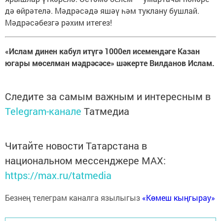
дә өйрәтелә. Мәдрәсәдә яшәү һәм туклану бушлай.
Мәдрәсәбезгә рәхим итегез!
«Ислам динен кабул итүгә 1000ел исемендәге Казан
югары мөселман мәдрәсәсе» шәкерте Вилданов Ислам.
Следите за самым важным и интересным в
Telegram-канале
Татмедиа
Читайте новости Татарстана в
национальном мессенджере MАХ:
https://max.ru/tatmedia
Безнең телеграм каналга язылыгыз
«Көмеш кыңгырау»