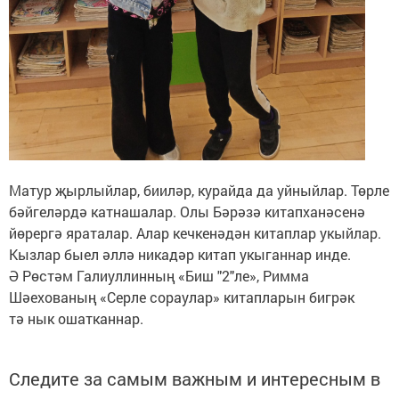
Матур җырлыйлар, бииләр, курайда да уйныйлар. Төрле
бәйгеләрдә катнашалар. Олы Бәрәзә китапханәсенә
йөрергә яраталар. Алар кечкенәдән китаплар укыйлар.
Кызлар быел әллә никадәр китап укыганнар инде.
Ә Рөстәм Галиуллинның «Биш "2"ле», Римма
Шәехованың «Серле сораулар» китапларын бигрәк
тә нык ошатканнар.
Следите за самым важным и интересным в