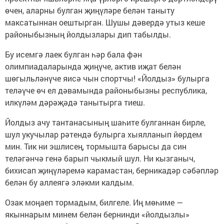
өчен, аларны булган җиңүләре белән таныту
максатыннан оештырган. Шушы дәвердә утыз кеше
районыбызның йолдызлары дип табылды.
Бу исемгә лаек булган һәр бала фән
олимпиадаларында җиңүче, актив иҗат белән
шөгыльләнүче яисә чын спортчы! «Йолдыз» булырга
теләүче өч ел дәвамында районыбызны республика,
илкүләм дәрәҗәдә танытырга тиеш.
Йолдыз ачу тантанасының шаһите булганнан бирле,
шул укучылар рәтендә булырга хыялланып йөрдем
мин. Тик ни эшлисең, тормышта барысы да син
теләгәнчә генә барып чыкмый шул. Ни кызганыч,
бихисап җиңүләремә карамастан, берникадәр сәбәпләр
белән бу аллеягә эләкми калдым.
Озак моңаеп тормадым, билгеле. Иң мөһиме —
якыннарым минем белән бернинди «йолдызлы»