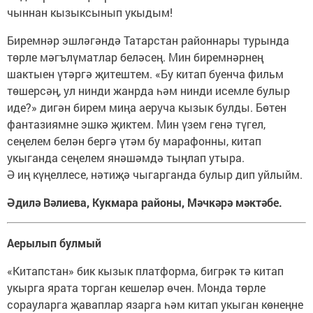
чыннан кызыксынып укыдым!
Биремнәр эшләгәндә Татарстан районнары турында
төрле мәгълүматлар беләсең. Мин биремнәрнең
шактыен үтәргә җитештем. «Бу китап буенча фильм
төшерсәң, ул нинди жанрда һәм нинди исемле булыр
иде?» дигән бирем миңа аеруча кызык булды. Бөтен
фантазиямне эшкә җиктем. Мин үзем генә түгел,
сеңелем белән бергә үтәм бу марафонны, китап
укыганда сеңелем янәшәмдә тыңлап утыра.
Ә иң күңеллесе, нәтиҗә чыгарганда булыр дип уйлыйм.
Әдилә Вәлиева, Кукмара районы, Мәчкәрә мәктәбе.
Аерылып булмый
«Китапстан» бик кызык платформа, бигрәк тә китап
укырга ярата торган кешеләр өчен. Монда төрле
сорауларга җаваплар язарга һәм китап укыган көнеңне