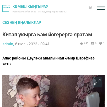
КӨМЕШ КЫҢГЫРАУ
16+
Республика балалар һәм яшүсмерләр газетасы
СЕЗНЕҢ ЯҢАЛЫКЛАР
Китап укырга һәм йөгерергә яратам
admin,
6 июль 2023 - 09:41
655
0
2
Апас районы Дәүләки авылыннан Әмир Шәрәфиев
хаты.