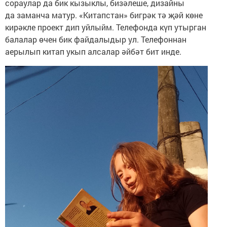
сораулар да бик кызыклы, бизәлеше, дизайны
да заманча матур. «Китапстан» бигрәк тә җәй көне
кирәкле проект дип уйлыйм. Телефонда күп утырган
балалар өчен бик файдалыдыр ул. Телефоннан
аерылып китап укып алсалар әйбәт бит инде.