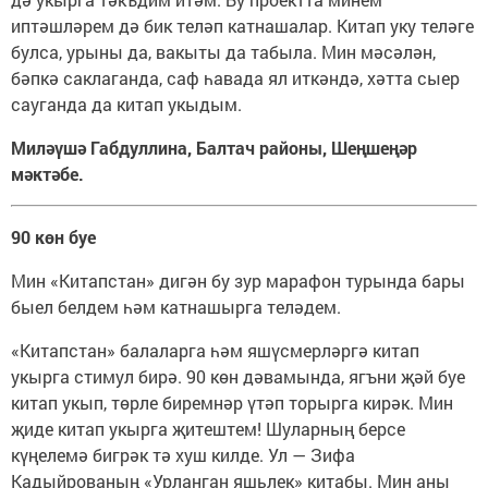
иптәшләрем дә бик теләп катнашалар. Китап уку теләге
булса, урыны да, вакыты да табыла. Мин мәсәлән,
бәпкә саклаганда, саф һавада ял иткәндә, хәтта сыер
сауганда да китап укыдым.
Миләүшә Габдуллина, Балтач районы, Шеңшеңәр
мәктәбе.
90 көн буе
Мин «Китапстан» дигән бу зур марафон турында бары
быел белдем һәм катнашырга теләдем.
«Китапстан» балаларга һәм яшүсмерләргә китап
укырга стимул бирә. 90 көн дәвамында, ягъни җәй буе
китап укып, төрле биремнәр үтәп торырга кирәк. Мин
җиде китап укырга җитештем! Шуларның берсе
күңелемә бигрәк тә хуш килде. Ул — Зифа
Кадыйрованың «Урланган яшьлек» китабы. Мин аны