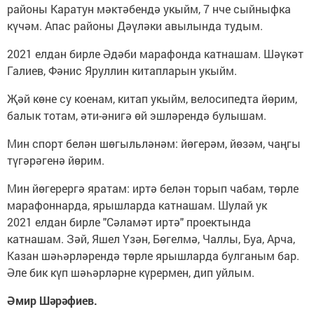
районы Каратун мәктәбендә укыйм, 7 нче сыйныфка
күчәм. Апас районы Дәүләки авылында тудым.
2021 елдан бирле Әдәби марафонда катнашам. Шәүкәт
Галиев, Фәнис Яруллин китапларын укыйм.
Җәй көне су коенам, китап укыйм, велосипедта йөрим,
балык тотам, әти-әнигә өй эшләрендә булышам.
Мин спорт белән шөгыльләнәм: йөгерәм, йөзәм, чаңгы
түгәрәгенә йөрим.
Мин йөгерергә яратам: иртә белән торып чабам, төрле
марафоннарда, ярышларда катнашам. Шулай ук
2021 елдан бирле "Сәламәт иртә" проектында
катнашам. Зәй, Яшел Үзән, Бөгелмә, Чаллы, Буа, Арча,
Казан шәһәрләрендә төрле ярышларда булганым бар.
Әле бик күп шәһәрләрне күрермен, дип уйлым.
Әмир Шәрәфиев.