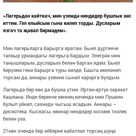
«Лагерьдан кайткач, мин үземдә ниндидер бушлык хис
иттем. Гел елыйсым гына килеп торды. Дусларым
язгач та җавап бирмәдем».
Мин лагерьларга барырга яратам. Быел дүртенче
тапкыр урмандагы лагерьга бардым. Элегрәк мин
танышларым, дусларым белән барган идем. Быел
берүзем генә барырга туры килде. Башта икеләнеп
торсам да, аннары үземне сынап карарга булдым.
Лагерьда бер көн дә бушка үтми. Иртән-иртүк хәрәкәт
башлана. Инде беренче көннең кичендә мин Пушкин
булып уйнап, сәхнәдә чыгыш ясадым. Аннары –
дискотека. Кыскасы, көннәр ниндидер космик тизлек
белән уза.
21көн эчендә бер әйберне кабатлап торсаң шуңа