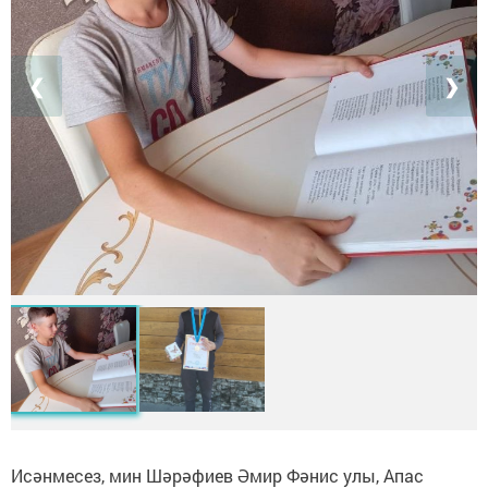
❮
❯
Исәнмесез, мин Шәрәфиев Әмир Фәнис улы, Апас