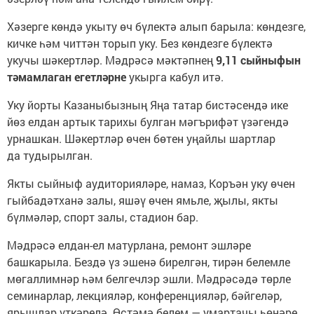
Хәзерге көндә укыту өч бүлектә алып барыла: көндезге,
кичке һәм читтән торып уку. Без көндезге бүлектә
укучы шәкертләр. Мәдрәсә мәктәпнең
9,11 сыйныфын
тәмамлаган егетләрне
укырга кабул итә.
Уку йорты Казаныбызның Яңа татар бистәсендә ике
йөз елдан артык тарихы булган мәгърифәт үзәгендә
урнашкан. Шәкертләр өчен бөтен уңайлы шартлар
да тудырылган.
Якты сыйныф аудиторияләре, намаз, Коръән уку өчен
гыйбадәтханә залы, яшәү өчен ямьле, җылы, якты
бүлмәләр, спорт залы, стадион бар.
Мәдрәсә елдан-ел матурлана, ремонт эшләре
башкарыла. Бездә үз эшенә бирелгән, тирән белемле
мөгаллимнәр һәм белгечлэр эшли. Мәдрәсәдә төрле
семинарлар, лекцияләр, конференцияләр, бәйгеләр,
ярышлар үткәрелә. Өстәмә белем — умартачы һөнәре