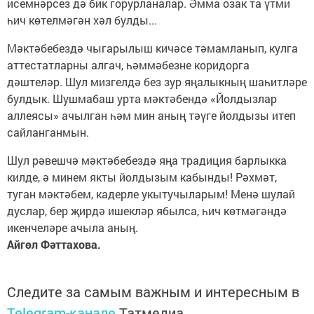
исемнәрсез дә бик горурланалар. Әмма озак та үтми
һич көтелмәгән хәл булды...
Мәктәбебездә чыгарылыш кичәсе тәмамланып, кулга
аттестатларны алгач, һәммәбезне коридорга
дәштеләр. Шул мизгелдә без зур яңалыкның шаһитләре
булдык. Шушмабаш урта мәктәбендә «Йолдызлар
аллеясы» ачылган һәм мин аның тәүге йолдызы итеп
сайланганмын.
Шул рәвешчә мәктәбебездә яңа традиция барлыкка
килде, ә минем якты йолдызым кабынды! Рәхмәт,
туган мәктәбем, кадерле укытучыларым! Менә шулай
дуслар, бер җирдә ишекләр ябылса, һич көтмәгәндә
икенчеләре ачыла аның.
Айгөл Фәттахова.
Следите за самым важным и интересным в
Telegram-канале
Татмедиа