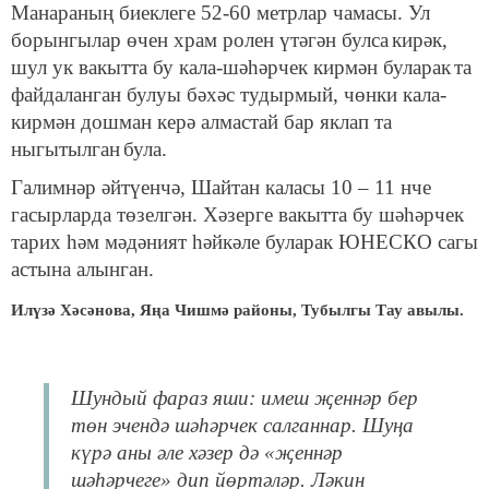
Манараның биеклеге 52-60 метрлар чамасы. Ул
борынгылар өчен храм ролен үтәгән булса
кирәк,
шул ук вакытта бу кала-шәһәрчек кирмән буларак
та
файдаланган булуы бәхәс тудырмый, чөнки кала-
кирмән дошман керә алмастай бар яклап та
ныгытылган
була.
Галимнәр әйтүенчә, Шайтан каласы 10 – 11 нче
гасырларда төзелгән. Хәзерге вакытта бу шәһәрчек
тарих һәм мәдәният һәйкәле буларак ЮНЕСКО сагы
астына алынган.
Илүзә Хәсәнова, Яңа Чишмә районы, Тубылгы Тау авылы.
Шундый фараз яши: имеш җеннәр бер
төн эчендә шәһәрчек салганнар. Шуңа
күрә аны әле хәзер дә «җеннәр
шәһәрчеге» дип йөртәләр. Ләкин