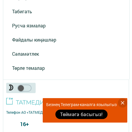
Табигать
Русча язмалар
Файдалы киңәшләр
Сәламәтлек
Төрле темалар
Безнең Телеграм-каналга язылыгыз
Телефон АО «ТАТМЕДИА»:
(843) 222 09 84
Төймәгә басыгыз!
16+