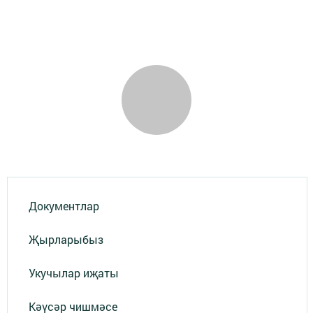
Документлар
Җырларыбыз
Укучылар иҗаты
Кәүсәр чишмәсе