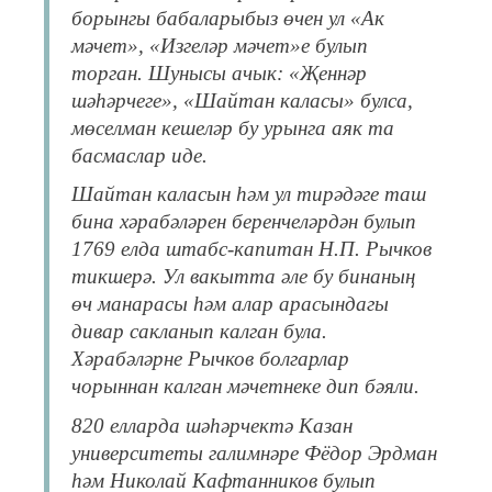
борынгы бабаларыбыз өчен ул «Ак
мәчет», «Изгеләр мәчет»е булып
торган. Шунысы ачык: «Җеннәр
шәһәрчеге», «Шайтан каласы» булса,
мөселман кешеләр бу урынга аяк та
басмаслар иде.
Шайтан каласын һәм ул тирәдәге таш
бина хәрабәләрен беренчеләрдән булып
1769 елда штабс-капитан Н.П. Рычков
тикшерә. Ул вакытта әле бу бинаның
өч манарасы һәм алар арасындагы
дивар сакланып калган була.
Хәрабәләрне Рычков болгарлар
чорыннан калган мәчетнеке дип бәяли.
820 елларда шәһәрчектә Казан
университеты галимнәре Фёдор Эрдман
һәм Николай Кафтанников булып