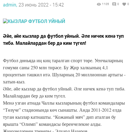
admin,
23 июнь 2022 - 15:42
1105
0
0
Әйе, әйе кызлар да футбол уйный. Әле ничек кенә туп
тибә. Малайлардан бер дә ким түгел!
Футбол дөньяда иң киң таралган спорт төре. Уенчыларның
гомуми саны 250 млн тирәсе. Бу Җир халкының 4,1
процентын тәшкил итә. Шуларның 20 миллионнан артыгы -
хатын-кыз.
Әйе, әйе кызлар да футбол уйный. Әле ничек кенә туп тибә.
Малайлардан бер дә ким түгел.
Менә узган атнада Чаллы кызларының футбол командалары
“Төзүче” стадионында көч сынашты. Анда 2011-2012 елда
туган кызлар катнашты. “Кожаный мяч” дип аталган бу
ярышта “Олимп” командасы беренчелекне алды.
Җиңүчеләрнең тренеры - Эдуард Назаров.