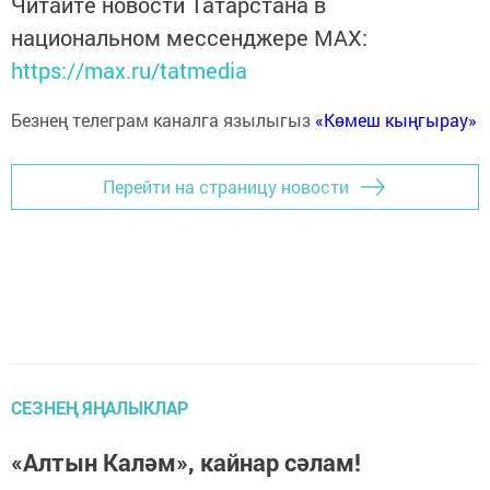
Читайте новости Татарстана в
национальном мессенджере MАХ:
https://max.ru/tatmedia
Безнең телеграм каналга язылыгыз
«Көмеш кыңгырау»
Перейти на страницу новости
СЕЗНЕҢ ЯҢАЛЫКЛАР
«Алтын Каләм», кайнар сәлам!