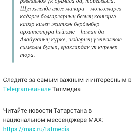
рәвешендә үк булмаса да, торгызыла.
Шул хәлендә әлеге манара – монголларга
кадәрге болгарларның безнең көннәргә
кадәр килеп җиткән бердәнбер
архитектура һәйкәле – һаман да
Алабуганың күрке, шәһәрнең үзенчәлекле
символы булып, ераклардан ук күренеп
тора.
Следите за самым важным и интересным в
Telegram-канале
Татмедиа
Читайте новости Татарстана в
национальном мессенджере MАХ:
https://max.ru/tatmedia