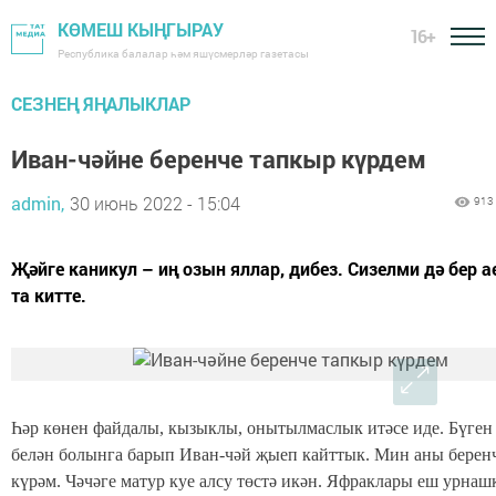
КӨМЕШ КЫҢГЫРАУ
16+
Республика балалар һәм яшүсмерләр газетасы
СЕЗНЕҢ ЯҢАЛЫКЛАР
Иван-чәйне беренче тапкыр күрдем
admin,
30 июнь 2022 - 15:04
913
Җәйге каникул – иң озын яллар, дибез. Сизелми дә бер а
та китте.
Һәр көнен файдалы, кызыклы, онытылмаслык итәсе иде. Бүген
белән болынга барып Иван-чәй җыеп кайттык. Мин аны берен
күрәм. Чәчәге матур куе алсу төстә икән. Яфраклары еш урнаш