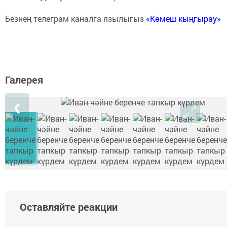
Безнең телеграм каналга язылыгыз
«Көмеш кыңгырау»
Галерея
❮
Оставляйте реакции