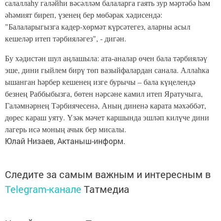
салаллаһу галәйһи вәсәлләм балаларга гаять зур мәртәбә һәм
әһәмият биреп, үзенең бер мөбәрак хәдисендә:
"Балаларыгызга кадер-хөрмәт күрсәтегез, аларны асыл
кешеләр итеп тәрбияләгез", - дигән.
Бу хәдистән шул аңлашыла: ата-аналар өчен бала тәрбияләү
эше, дини гыйлем бирү төп вазыйфалардан санала. Аллаһка
ышанган һәрбер кешенең изге бурычы – бала күңелендә
безнең Раббыбызга, бөтен нәрсәне камил итеп Яратучыга,
Галәмнәрнең Тәрбиячесенә, Аның диненә карата мәхәббәт,
дөрес караш уяту. Үзәк мәчет каршында эшләп килүче дини
лагерь исә моның ачык бер мисалы.
Юлай Низаев, Актаныш-информ.
Следите за самым важным и интересным в
Telegram-канале
Татмедиа