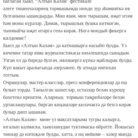
баглаган хыял. “Алтын Каләм” фестивале
әлеге төшенчәләрнең тормышымда нинди зур әһәмияткә ия
булганына ышандырды. Мин язам, мин тырышам, иҗат итәм
һәм моны күрәләр. Димәк, тырышлык бушка китмәгән,
тынмыйча иҗат итәргә генә кирәк. Нигә мондый фикергә
килдемме?
Быел да «Алтын Каләм» дә катнашырга насыйп булды. Үз
көчемне татар язма журналистикасы юнәлешендә сынадым.
Узган ел да биредә булгач, ияләшергә күпкә җайлырак булды.
Күп вакыт аралыгында әзерләнеп, бу атнада имтихан
тоттым.
Очрашулар, мастер-класслар, пресс-конференцияләр дә еш
булып торды. Танылган шәхесләр, остазлар белән күрешү
бәхетенә ирештем. Аларның тормыш тәҗрибәләре белән
уртаклашулары, биргән киңәшләре киләчәктә дә безгә кирәк
булыр диеп ышанам.
«Алтын Каләм» мине үз максатларыма тугры калырга,
югалып калмаска, хыялланудан туктамаска өйрәтте. Йокысыз
төннәр дә нәтиҗәле булды, хәтта, ә иң мөһиме – хәзер миндә