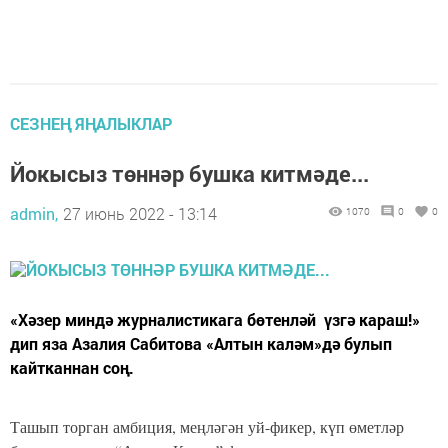
СЕЗНЕҢ ЯҢАЛЫКЛАР
Йокысыз төннәр бушка китмәде...
admin,
27 июнь 2022 - 13:14
1070
0
0
«Хәзер миндә журналистикага бөтенләй үзгә караш!»
дип яза Азалия Сабитова «Алтын каләм»дә булып
кайтканнан соң.
Ташып торган амбиция, меңләгән уй-фикер, күп өметләр