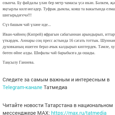
озынча. Бу файдалы үлән бер метр чамасы үсә икән. Бәлкем, җ
яңгырлы килгәнгәдер. Туфрак дымлы, кояш та вакытында елма
шигырьдәгечә!!!
Сүз башым чәй үләне иде...
Иван-чәйнең (Кипрей) яфрагын сабагыннан арындырып, итта
үткәрдек. Аннары соң пресс астында 16 сәгать тоттык. Шуннан
духовканың ишеген бераз ачык калдырып киптердек. Тәмле, х
бөтен өйне алды. Шифалы чәй барыбызга да ошады.
Таңсылу Ганиева.
Следите за самым важным и интересным в
Telegram-канале
Татмедиа
Читайте новости Татарстана в национальном
мессенджере MАХ:
https://max.ru/tatmedia