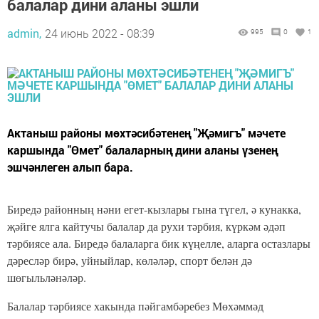
балалар дини аланы эшли
admin,
24 июнь 2022 - 08:39
995
0
1
Актаныш районы мөхтәсибәтенең "Җәмигъ" мәчете
каршында "Өмет" балаларның дини аланы үзенең
эшчәнлеген алып бара.
Биредә районның нәни егет-кызлары гына түгел, ә кунакка,
җәйге ялга кайтучы балалар да рухи тәрбия, күркәм әдәп
тәрбиясе ала. Биредә балаларга бик күңелле, аларга остазлары
дәресләр бирә, уйныйлар, көләләр, спорт белән дә
шөгыльләнәләр.
Балалар тәрбиясе хакында пәйгамбәребез Мөхәммәд