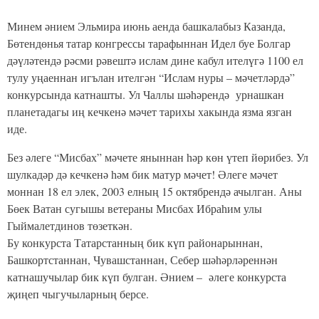
Минем әнием Эльмира июнь аенда башкалабыз Казанда,
Бөтендөнья татар конгрессы тарафыннан Идел буе Болгар
дәүләтендә рәсми рәвештә ислам дине кабул ителүгә 1100 ел
тулу уңаеннан игълан ителгән “Ислам нуры – мәчетләрдә”
конкурсында катнашты. Ул Чаллы шәһәрендә урнашкан
планетадагы иң кечкенә мәчет тарихы хакында язма язган
иде.
Без әлеге “Мисбах” мәчете яныннан һәр көн үтеп йөрибез. Ул
шулкадәр дә кечкенә һәм бик матур мәчет! Әлеге мәчет
моннан 18 ел элек, 2003 елның 15 октябрендә ачылган. Аны
Бөек Ватан сугышы ветераны Мисбах Ибраһим улы
Гыймалетдинов төзеткән.
Бу конкурста Татарстанның бик күп районарыннан,
Башкортстаннан, Чувашстаннан, Себер шәһәрләреннән
катнашучылар бик күп булган. Әнием – әлеге конкурста
җиңеп чыгучыларның берсе.