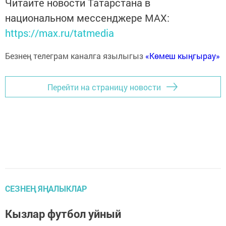
Читайте новости Татарстана в
национальном мессенджере MАХ:
https://max.ru/tatmedia
Безнең телеграм каналга язылыгыз
«Көмеш кыңгырау»
Перейти на страницу новости
СЕЗНЕҢ ЯҢАЛЫКЛАР
Кызлар футбол уйный