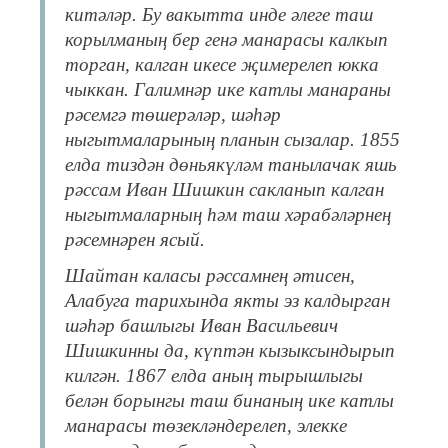
китәләр. Бу вакытта инде әлеге таш
корылманың бер генә манарасы калкып
торган, калган икесе җимерелеп юкка
чыккан. Галимнәр ике катлы манараны
рәсемгә төшерәләр, шәһәр
ныгытмаларының планын сызалар. 1855
елда тиздән дөньякүләм танылачак яшь
рәссам Иван Шишкин сакланып калган
ныгытмаларның һәм таш хәрабәләрнең
рәсемнәрен ясый.
Шайтан каласы рәссамнең әтисен,
Алабуга тарихында якты эз калдырган
шәһәр башлыгы Иван Васильевич
Шишкинны да, күптән кызыксындырып
килгән. 1867 елда аның тырышлыгы
белән борынгы таш бинаның ике катлы
манарасы төзекләндерелеп, элекке