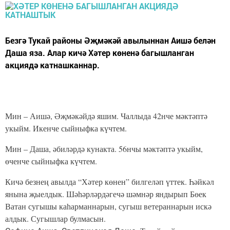
Безгә Тукай районы Әҗмәкәй авылыннан Аишә белән
Даша яза. Алар кичә Хәтер көненә багышланган
акциядә катнашканнар.
Мин – Аишә, Әҗмәкәйдә яшим. Чаллыда 42нче мәктәптә
укыйм. Икенче сыйныфка күчтем.
Мин – Даша, әбиләрдә кунакта. 56нчы мәктәптә укыйм,
өченче сыйныфка күчтем.
Кичә безнең авылда “Хәтер көнен” билгеләп үттек. Һәйкәл
янына җыелдык. Шәһәрләрдәгечә шәмнәр яндырып Бөек
Ватан сугышы каһарманнарын, сугыш ветераннарын искә
алдык. Сугышлар булмасын.