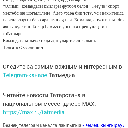
“Олимп” командасы кызлары футбол белән “Төзүче” спорт
мәктәбендә шөгыльләнә. Алар үзара бик тату, уен вакытында
партнерларын бер караштан аңлый. Командада тәртип тә бик
яхшы куелган. Болар һәммәсе уңышка ирешүнең төп
сәбәпләре.
Командага киләчәктә дә җиңүләр теләп калыйк!
Тәлгать Әхмәдишин
Следите за самым важным и интересным в
Telegram-канале
Татмедиа
Читайте новости Татарстана в
национальном мессенджере MАХ:
https://max.ru/tatmedia
Безнең телеграм каналга язылыгыз
«Көмеш кыңгырау»