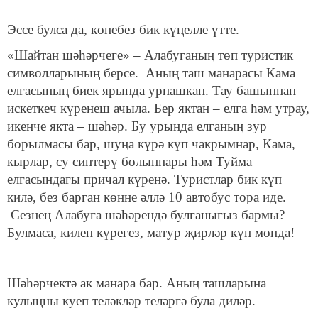
Эссе булса да, көнебез бик күңелле үтте.
«Шайтан шәһәрчеге» – Алабуганың төп туристик
символларының берсе. Аның таш манарасы Кама
елгасының биек ярында урнашкан. Тау башыннан
искеткеч күренеш ачыла. Бер яктан – елга һәм утрау,
икенче якта – шәһәр. Бу урында елганың зур
борылмасы бар, шуңа күрә күп чакрымнар, Кама,
кырлар, су сиптерү болыннары һәм Туйма
елгасындагы причал күренә. Туристлар бик күп
килә, без барган көнне әллә 10 автобус тора иде.
Сезнең Алабуга шәһәрендә булганыгыз бармы?
Булмаса, килеп күрегез, матур җирләр күп монда!
Шәһәрчектә ак манара бар. Аның ташларына
кулыңны куеп теләкләр теләргә була диләр.