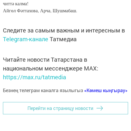
читтә калма!
Айгөл Фәттахова, Арча, Шушмабаш.
Следите за самым важным и интересным в
Telegram-канале
Татмедиа
Читайте новости Татарстана в
национальном мессенджере MАХ:
https://max.ru/tatmedia
Безнең телеграм каналга язылыгыз
«Көмеш кыңгырау»
Перейти на страницу новости