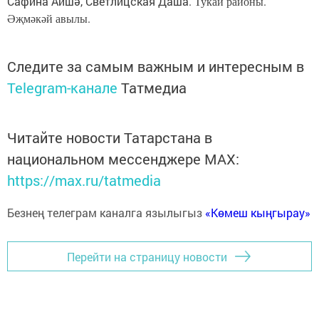
Сафина Аишә, Светлицская Даша
. Тукай районы.
Әҗмәкәй авылы.
Следите за самым важным и интересным в
Telegram-канале
Татмедиа
Читайте новости Татарстана в
национальном мессенджере MАХ:
https://max.ru/tatmedia
Безнең телеграм каналга язылыгыз
«Көмеш кыңгырау»
Перейти на страницу новости