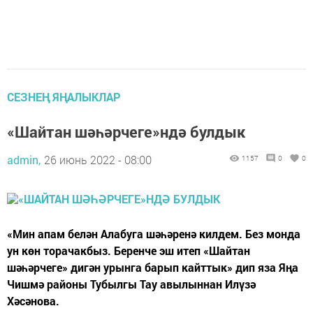
СЕЗНЕҢ ЯҢАЛЫКЛАР
«Шайтан шәһәрчеге»ндә булдык
admin,
26 июнь 2022 - 08:00
1157
0
0
«Мин апам белән Алабуга шәһәренә килдем. Без монда
ун көн торачакбыз. Беренче эш итеп «Шайтан
шәһәрчеге» дигән урынга барып кайттык» дип яза Яңа
Чишмә районы Тубылгы Тау авылыннан Илүзә
Хәсәнова.