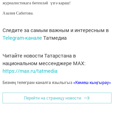
журналистикага бөтенләй үзгә караш!
Азалия Сабитова.
Следите за самым важным и интересным в
Telegram-канале
Татмедиа
Читайте новости Татарстана в
национальном мессенджере MАХ:
https://max.ru/tatmedia
Безнең телеграм каналга язылыгыз
«Көмеш кыңгырау»
Перейти на страницу новости