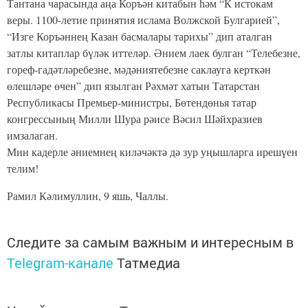
Тантана чарасында аңа Коръән китабын һәм “К истокам
веры. 1100-летие принятия ислама Волжской Булгарией”,
“Изге Коръәннең Казан басмалары тарихы” дип аталган
затлы китаплар бүләк иттеләр. Әнием лаек булган “Телебезне,
гореф-гадәтләребезне, мәдәниятебезне саклауга керткән
өлешләре өчен” дип язылган Рәхмәт хатын Татарстан
Республикасы Премьер-министры, Бөтендөнья татар
конгрессының Милли Шура рәисе Вәсил Шәйхразиев
имзалаган.
Мин кадерле әниемнең киләчәктә дә зур уңышларга ирешүен
телим!
Рамил Кәлимуллин, 9 яшь, Чаллы.
Следите за самым важным и интересным в
Telegram-канале
Татмедиа