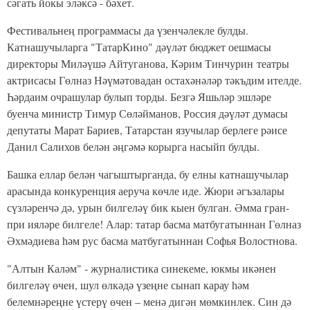
сәгать йокы эләксә - бәхет.
Фестивальнең программасы да үзенчәлекле булды.
Катнашучыларга "ТатарКино" дәүләт бюджет оешмасы
директоры Миләүшә Айтуганова, Кәрим Тинчурин театры
актрисасы Гөлназ Нәүмәтовадан остахәнәләр тәкъдим ителде.
Һәрдаим очрашулар булып торды. Безгә Яшьләр эшләре
буенча министр Тимур Сөләйманов, Россия дәүләт думасы
депутаты Марат Бариев, Татарстан язучылар берлеге рәисе
Данил Салихов белән әңгәмә корырга насыйп булды.
Башка еллар белән чагыштырганда, бу елны катнашучылар
арасында конкуренция аеруча көчле иде. Жюри әгъзалары
сүзләренчә дә, урын билгеләү бик кыен булган. Әмма гран-
при ияләре билгеле! Алар: татар басма матбугатыннан Гөлназ
Әхмәдиева һәм рус басма матбугатыннан Софья Волостнова.
"Алтын Каләм" - журналистика синекеме, юкмы икәнен
билгеләү өчен, шул өлкәдә үзеңне сынап карау һәм
белемнәреңне үстерү өчен – менә дигән мөмкинлек. Син дә