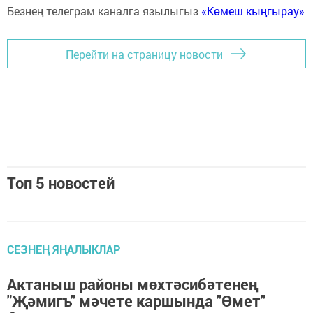
Безнең телеграм каналга язылыгыз
«Көмеш кыңгырау»
Перейти на страницу новости
Топ 5 новостей
СЕЗНЕҢ ЯҢАЛЫКЛАР
Актаныш районы мөхтәсибәтенең
"Җәмигъ" мәчете каршында "Өмет"