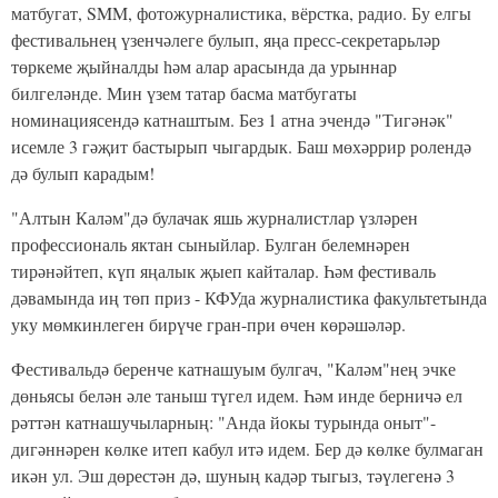
матбугат, SMM, фотожурналистика, вёрстка, радио. Бу елгы
фестивальнең үзенчәлеге булып, яңа пресс-секретарьләр
төркеме җыйналды һәм алар арасында да урыннар
билгеләнде. Мин үзем татар басма матбугаты
номинациясендә катнаштым. Без 1 атна эчендә "Тигәнәк"
исемле 3 гәҗит бастырып чыгардык. Баш мөхәррир ролендә
дә булып карадым!
"Алтын Каләм"дә булачак яшь журналистлар үзләрен
профессиональ яктан сыныйлар. Булган белемнәрен
тирәнәйтеп, күп яңалык җыеп кайталар. Һәм фестиваль
дәвамында иң төп приз - КФУда журналистика факультетында
уку мөмкинлеген бирүче гран-при өчен көрәшәләр.
Фестивальдә беренче катнашуым булгач, "Каләм"нең эчке
дөньясы белән әле таныш түгел идем. Һәм инде берничә ел
рәттән катнашучыларның: "Анда йокы турында оныт"-
дигәннәрен көлке итеп кабул итә идем. Бер дә көлке булмаган
икән ул. Эш дөрестән дә, шуның кадәр тыгыз, тәүлегенә 3