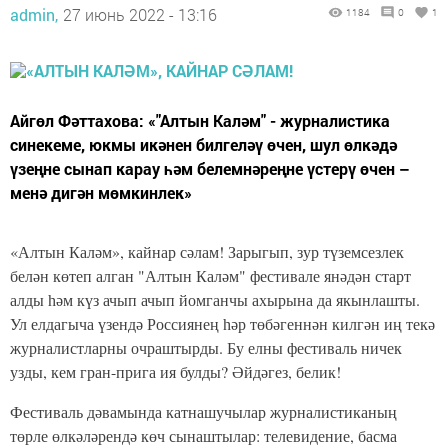
admin,
27 июнь 2022 - 13:16
1184
0
1
Айгөл Фәттахова: «"Алтын Каләм" - журналистика
синекеме, юкмы икәнен билгеләү өчен, шул өлкәдә
үзеңне сынап карау һәм белемнәреңне үстерү өчен –
менә дигән мөмкинлек»
«Алтын Каләм», кайнар сәлам! Зарыгып, зур түземсезлек
белән көтеп алган "Алтын Каләм" фестивале янәдән старт
алды һәм күз ачып ачып йомганчы ахырына да якынлашты.
Ул елдагыча үзендә Россиянең һәр төбәгеннән килгән иң текә
журналистларны очраштырды. Бу елны фестиваль ничек
узды, кем гран-прига ия булды? Әйдәгез, белик!
Фестиваль дәвамында катнашучылар журналистиканың
төрле өлкәләрендә көч сынаштылар: телевидение, басма