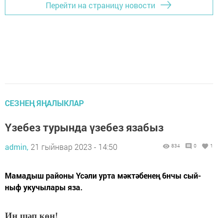
Перейти на страницу новости
СЕЗНЕҢ ЯҢАЛЫКЛАР
Үзебез турында үзебез язабыз
admin,
21 гыйнвар 2023 - 14:50
834
0
1
Ма­ма­дыш ра­йо­ны Үсә­ли ур­та мәк­тә­бе­нең 6нчы сый­
ныф уку­чы­ла­ры яза.
Иң шәп көн!