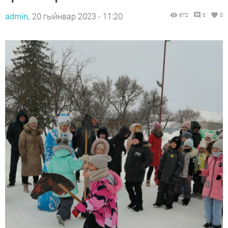
admin,
20 гыйнвар 2023 - 11:20
672
0
0