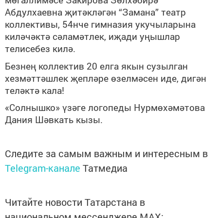
Абдулхаевна җитәкләгән “Замана” театр
коллективы, 54нче гимназия укучыларына
киләчәктә сәламәтлек, иҗади уңышлар
телисебез килә.
Безнең коллектив 20 елга якын сузылган
хезмәттәшлек җепләре өзелмәсен иде, дигән
теләктә кала!
«Солнышко» үзәге логопеды Нурмөхәмәтова
Дания Шәвкат
ь
кызы.
Следите за самым важным и интересным в
Telegram-канале
Татмедиа
Читайте новости Татарстана в
национальном мессенджере MАХ: