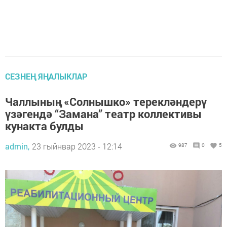
СЕЗНЕҢ ЯҢАЛЫКЛАР
Чаллының «Солнышко» терекләндерү
үзәгендә “Замана” театр коллективы
кунакта булды
admin,
23 гыйнвар 2023 - 12:14
987
0
5