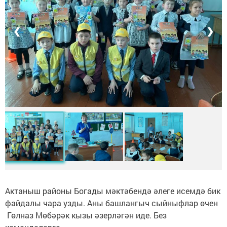
❮
❯
Актаныш районы Богады мәктәбендә әлеге исемдә бик
файдалы чара узды. Аны башлангыч сыйныфлар өчен
Гөлназ Мөбәрәк кызы әзерләгән иде. Без