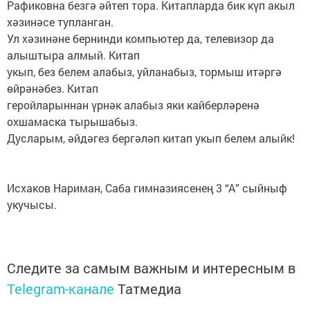
Рафиковна безгә әйтеп тора. Китапларда бик күп акыл
хәзинәсе тупланган.
Ул хәзинәне бернинди компьютер да, телевизор да
алыштыра алмый. Китап
укып, без белем алабыз, уйланабыз, тормыш итәргә
өйрәнәбез. Китап
геройларыннан үрнәк алабыз яки кайберләренә
охшамаска тырышабыз.
Дусларым, әйдәгез бергәләп китап укып белем алыйк!
Исхаков Нариман, Саба гимназиясенең 3 “А” сыйныф
укучысы.
Следите за самым важным и интересным в
Telegram-канале
Татмедиа