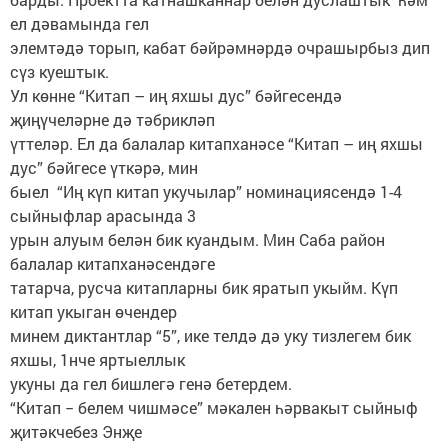
ел дәвамында гел
элемтәдә торып, кабат бәйрәмнәрдә очрашырбыз дип
сүз куештык.
Ул көнне “Китап – иң яхшы дус” бәйгесендә
җиңүчеләрне дә тәбрикләп
үттеләр. Ел да балалар китапханәсе “Китап – иң яхшы
дус” бәйгесе үткәрә, мин
быел “Иң күп китап укучылар” номинациясендә 1-4
сыйныфлар арасында 3
урын алуым белән бик куандым. Мин Саба район
балалар китапханәсендәге
татарча, русча китапларны бик яратып укыйм. Күп
китап укыган өчендер
минем диктантлар “5”, ике телдә дә уку тизлегем бик
яхшы, 1нче яртыеллык
укуны да гел бишлегә генә бетердем.
“Китап − белем чишмәсе” мәкален һәрвакыт сыйныф
җитәкчебез Энҗе