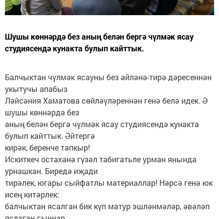
Шушы көннәрдә без аның белән бергә чүлмәк ясау
студиясендә кунакта булып кайттык.
Балчыктан чүлмәк ясауны без әйләнә-тирә дәресеннән
укытучы апабыз
Ләйсәния Хаматова сөйләүләреннән генә белә идек. Ә
шушы көннәрдә без
аның белән бергә чүлмәк ясау студиясендә кунакта
булып кайттык. Әйтергә
кирәк, беренче тапкыр!
Искиткеч остаханә гүзәл табигатьле урман янында
урнашкан. Биредә иҗади
тирәлек, югары сыйфатлы материаллар! Нәрсә генә юк
исең китәрлек:
балчыктан ясалган бик күп матур эшләнмәләр, әвәләп
яслаган сыннар