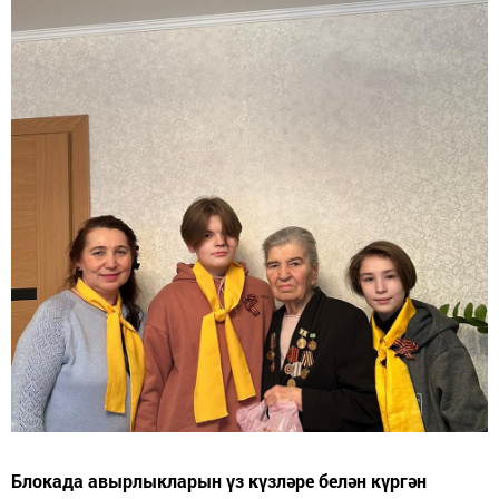
Блокада авырлыкларын үз күзләре белән күргән