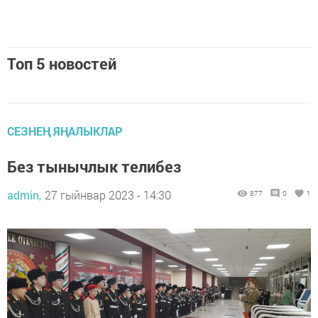
Топ 5 новостей
СЕЗНЕҢ ЯҢАЛЫКЛАР
Без тынычлык телибез
admin,
27 гыйнвар 2023 - 14:30
877
0
1