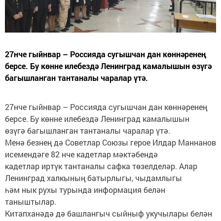
27нче гыйнвар – Россияда сугышчан дан көннәренең
берсе. Бу көнне илебездә Ленинград камалышын өзүгә
багышланган тантаналы чаралар үтә.
27нче гыйнвар – Россияда сугышчан дан көннәренең
берсе. Бу көнне илебездә Ленинград камалышын
өзүгә багышланган тантаналы чаралар үтә.
Менә безнең дә Советлар Союзы герое Илдар Маннанов
исемендәге 82 нче кадетлар мәктәбендә
кадетлар иртүк тантаналы сафка төзелделәр. Алар
Ленинград халкының батырлыгы, чыдамлыгы
һәм нык рухы турында информация белән
таныштылар.
Китапханәдә дә башлангыч сыйныф укучылары белән