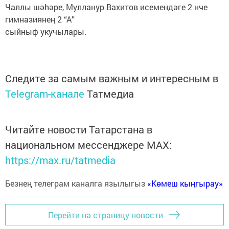
Чаллы шәhәре, Мулланур Вахитов исемендәге 2 нче
гимназиянең 2 “А”
сыйныф укучылары.
Следите за самым важным и интересным в
Telegram-канале
Татмедиа
Читайте новости Татарстана в
национальном мессенджере MАХ:
https://max.ru/tatmedia
Безнең телеграм каналга язылыгыз
«Көмеш кыңгырау»
Перейти на страницу новости