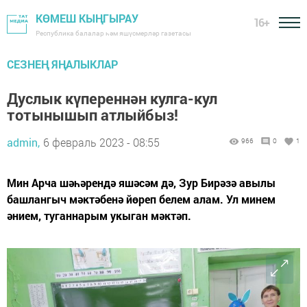
КӨМЕШ КЫҢГЫРАУ
16+
Республика балалар һәм яшүсмерләр газетасы
СЕЗНЕҢ ЯҢАЛЫКЛАР
Дуслык күпереннән кулга-кул
тотынышып атлыйбыз!
admin,
6 февраль 2023 - 08:55
966
0
1
Мин Арча шәһәрендә яшәсәм дә, Зур Бирәзә авылы
башлангыч мәктәбенә йөреп белем алам. Ул минем
әнием, туганнарым укыган мәктәп.