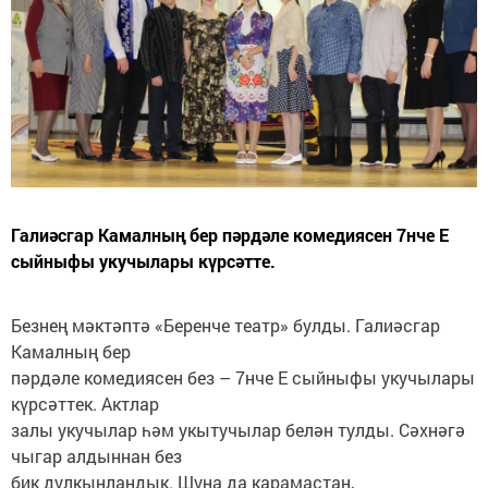
Галиәсгар Камалның бер пәрдәле комедиясен 7нче Е
сыйныфы укучылары күрсәтте.
Безнең мәктәптә «Беренче театр» булды. Галиәсгар
Камалның бер
пәрдәле комедиясен без – 7нче Е сыйныфы укучылары
күрсәттек. Актлар
залы укучылар һәм укытучылар белән тулды. Сәхнәгә
чыгар алдыннан без
бик дулкынландык. Шуңа да карамастан,