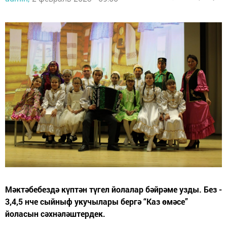
Мәктәбебездә күптән түгел йолалар бәйрәме узды. Без -
3,4,5 нче сыйныф укучылары бергә “Каз өмәсе”
йоласын сәхнәләштердек.