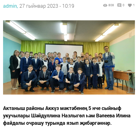
admin,
27 гыйнвар 2023 - 10:19
808
0
1
Актаныш районы Аккүз мәктәбенең 5 нче сыйныф
укучылары Шәйдуллина Назлыгөл һәм Вәлеева Илина
файдалы очрашу турында язып җибәргәннәр.