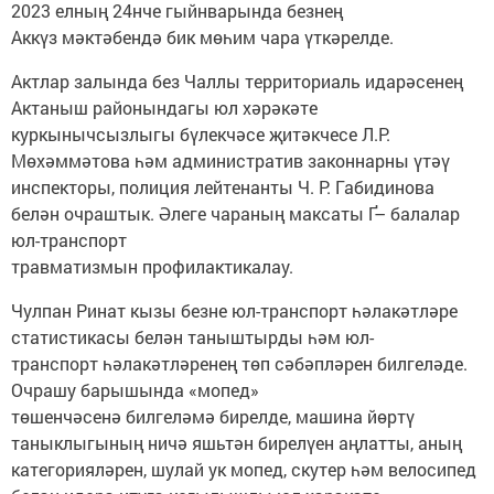
2023 елның 24нче гыйнварында безнең
Аккүз мәктәбендә бик мөһим чара үткәрелде.
Актлар залында без Чаллы территориаль идарәсенең
Актаныш районындагы юл хәрәкәте
куркынычсызлыгы бүлекчәсе җитәкчесе Л.Р.
Мөхәммәтова һәм административ законнарны үтәү
инспекторы, полиция лейтенанты Ч. Р. Габидинова
белән очраштык. Әлеге чараның максаты Ґ– балалар
юл-транспорт
травматизмын профилактикалау.
Чулпан Ринат кызы безне юл-транспорт һәлакәтләре
статистикасы белән таныштырды һәм юл-
транспорт һәлакәтләренең төп сәбәпләрен билгеләде.
Очрашу барышында «мопед»
төшенчәсенә билгеләмә бирелде, машина йөртү
таныклыгының ничә яшьтән бирелүен аңлатты, аның
категорияләрен, шулай ук мопед, скутер һәм велосипед