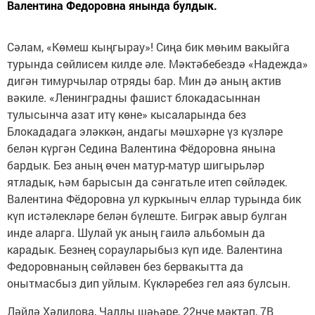
Валентина Федоровна янында булдык.
Сәлам, «Көмеш кыңгырау»! Сиңа бик мөһим вакыйга
турында сөйлисем килде әле. Мәктәбебездә «Надежда»
дигән тимурчылар отряды бар. Мин дә аның актив
вәкиле. «Ленинградны фашист блокадасыннан
тулысынча азат итү көне» кысаларында без
Блокададага эләккән, андагы мәшхәрне үз күзләре
белән күргән Седина Валентина Фёдоровна янына
бардык. Без аның өчен матур-матур шигырьләр
ятладык, һәм барысын да сәнгатьле итеп сөйләдек.
Валентина Фёдоровна ул куркыныч еллар турында бик
күп истәлекләре белән бүлеште. Бигрәк авыр булган
инде аларга. Шулай ук аның гаилә альбомын да
карадык. Безнең сорауларыбыз күп иде. Валентина
Федоровнаның сөйләвен без бервакытта да
онытмасбыз дип уйлым. Күкләребез гел аяз булсын.
Ләйлә Хәлилова, Чаллы шәһәре, 22нче мәктәп, 7В