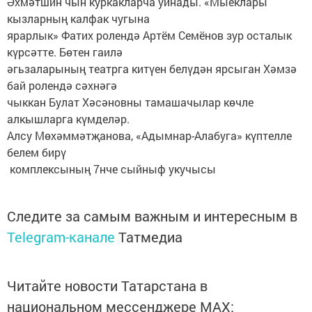
Әхмәтшин чын куркакларча уйнады. «Мыеклары
кызларның калфак чугына
ярарлык» Фатих ролендә Артём Семёнов зур осталык
күрсәтте. Бөтен гаилә
әгьзаларының театрга китүен белүдән ярсыган Хәмзә
бай ролендә сәхнәгә
чыккан Булат Хәсәновны тамашачылар көчле
алкышларга күмделәр.
Алсу Мөхәммәтҗанова, «Адымнар-Алабуга» күптелле
белем бирү
комплексының 7нче сыйныф укучысы
Следите за самым важным и интересным в
Telegram-канале
Татмедиа
Читайте новости Татарстана в
национальном мессенджере MАХ: