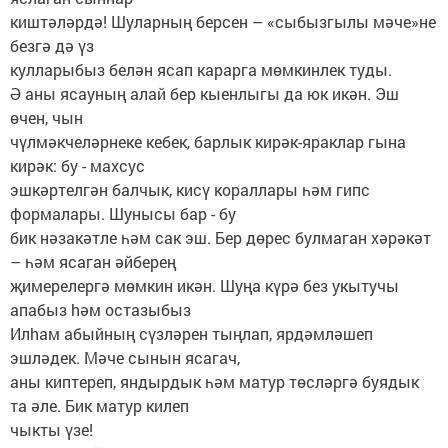
киштәләрдә! Шуларның берсен – «сыбызгылы мәче»не
безгә дә үз
кулларыбыз белән ясап карарга мөмкинлек туды.
Ә аны ясауның алай бер кыенлыгы да юк икән. Эш
өчен, чын
чүлмәкчеләрнеке кебек, барлык кирәк-яраклар гына
кирәк: бу - махсус
эшкәртелгән балчык, кисү кораллары һәм гипс
формалары. Шунысы бар - бу
бик нәзакәтле һәм сак эш. Бер дөрес булмаган хәрәкәт
– һәм ясаган әйберең
җимерелергә мөмкин икән. Шуңа күрә без укытучы
апабыз hәм остазыбыз
Илhам абыйның сүзләрен тыңлап, ярдәмләшеп
эшләдек. Мәче сынын ясагач,
аны киптереп, яндырдык һәм матур төсләргә буядык
та әле. Бик матур килеп
чыкты үзе!