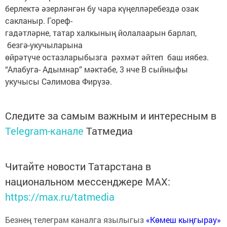
берлектә әзерләнгән бу чара күңелләребездә озак
сакланыр. Гореф-
гадәтләрне, татар халкының йолалаарын барлап,
безгә-укучыларына
өйрәтүче остазларыбызга рәхмәт әйтеп баш иябез.
“Алабуга- Адымнар” мәктәбе, 3 нче В сыйныфы
укучысы Сәлимова Фирүзә.
Следите за самым важным и интересным в
Telegram-канале
Татмедиа
Читайте новости Татарстана в
национальном мессенджере MАХ:
https://max.ru/tatmedia
Безнең телеграм каналга язылыгыз
«Көмеш кыңгырау»