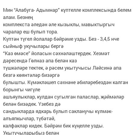
Мин “Алабуга- Адымнар” күптелле комплексында белем
алам. Безнең
комплекста әледән әле кызыклы, мавыктыргыч
чаралар еш булып тора.
Күптән түгел йолалар бәйрәме узды. Без - 3,4,5 нче
сыйныф укучылары бергә
“Каз өмәсе” йоласын сәхнәләштердек. Хезмәт
дәресендә Гөлназ апа белән каз
түшкәләре тектек, ә рәсем укытучысы Ләйсинә апа
безгә көянтәләр бизәргә
булышты. Күмәкләшеп сәхнәне әбиләребездән калган
борынгы чигүле
ашъяулыклар, кулдан сугылган паласлар, җәймәләр
белән бизәдек. Үзебез дә
сандыкларда ядкарь булып сакланучы күлмәк-
алъяпкычлар, түбәтәй,
калфаклар кидек. Бәйрәм бик күңелле узды.
Укытучыларыбыз белән