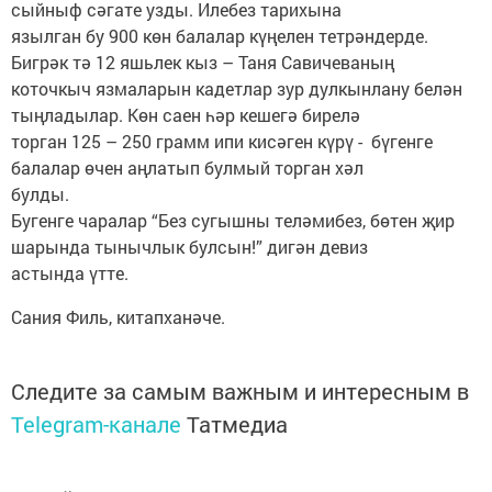
сыйныф сәгате узды. Илебез тарихына
язылган бу 900 көн балалар күңелен тетрәндерде.
Бигрәк тә 12 яшьлек кыз – Таня Савичеваның
коточкыч язмаларын кадетлар зур дулкынлану белән
тыңладылар. Көн саен һәр кешегә бирелә
торган 125 – 250 грамм ипи кисәген күрү - бүгенге
балалар өчен аңлатып булмый торган хәл
булды.
Бугенге чаралар “Без сугышны теләмибез, бөтен җир
шарында тынычлык булсын!” дигән девиз
астында үтте.
Сания Филь, китапханәче.
Следите за самым важным и интересным в
Telegram-канале
Татмедиа