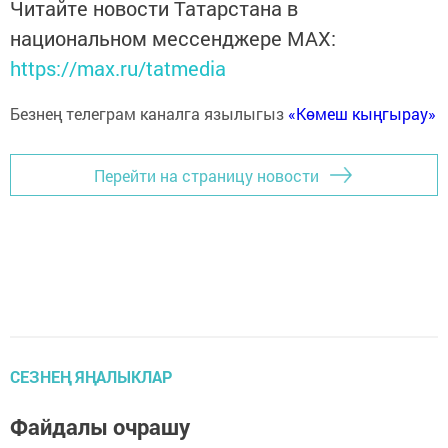
Читайте новости Татарстана в
национальном мессенджере MАХ:
https://max.ru/tatmedia
Безнең телеграм каналга язылыгыз
«Көмеш кыңгырау»
Перейти на страницу новости
СЕЗНЕҢ ЯҢАЛЫКЛАР
Файдалы очрашу