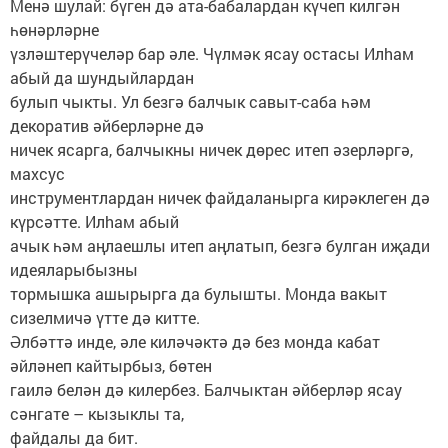
Менә шулай: бүген дә ата-бабалардан күчеп килгән
һөнәрләрне
үзләштерүчеләр бар әле. Чүлмәк ясау остасы Илhам
абый да шундыйлардан
булып чыкты. Ул безгә балчык савыт-саба һәм
декоратив әйберләрне дә
ничек ясарга, балчыкны ничек дөрес итеп әзерләргә,
махсус
инструментлардан ничек файдаланырга кирәклеген дә
күрсәтте. Илhам абый
ачык һәм аңлаешлы итеп аңлатып, безгә булган иҗади
идеяларыбызны
тормышка ашырырга да булышты. Монда вакыт
сизелмичә үтте дә китте.
Әлбәттә инде, әле киләчәктә дә без монда кабат
әйләнеп кайтырбыз, бөтен
гаилә белән дә килербез. Балчыктан әйберләр ясау
сәнгате – кызыклы та,
файдалы да бит.