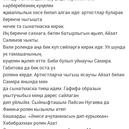
һәрберебезнең күңелен
җаваплылык хисе биләп алган иде: артистлар буларак
беренче чыгышта
ничек тә сынатмаска кирәк.
Иң беренче сәхнәгә, бөтен батырлыгын җыеп, Айзат
Сәлимов чыкты.
Вәли ролендә аңа бик күп сөйләргә кирәк иде. Ул шунда
ук тамашачының
күңелен җәлеп итте. Биби булып уйнаучы Самира
Габитова да бик оста үз
роленә керде. Артистларча чыгыш ясаучы Айзат белән
Самира янында мин
дә сынатмаска тиеш идем. Гафифә образын
укытучыбыз миңа дөрес сайлаган
дип уйлыйм. Сыйныфташым Ләйсән Нугаева да
Факиһә ролен кызыклы итеп
башкарды. «Әнисе ачуланмасын дип курыккан»
Хәбибрахман ролен Азат