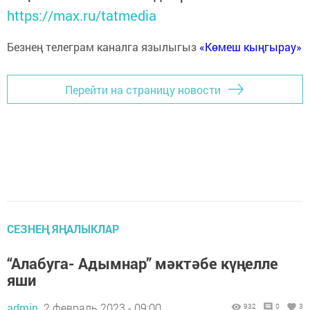
https://max.ru/tatmedia
Безнең телеграм каналга язылыгыз
«Көмеш кыңгырау»
Перейти на страницу новости
СЕЗНЕҢ ЯҢАЛЫКЛАР
“Алабуга- Адымнар” мәктәбе күңелле
яши
admin,
2 февраль 2023 - 09:00
932
0
3