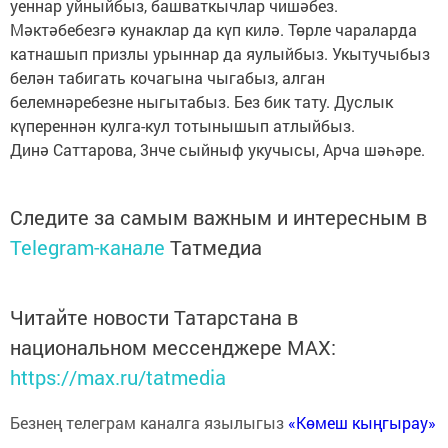
уеннар уйныйбыз, башваткычлар чишәбез.
Мәктәбебезгә кунаклар да күп килә. Төрле чараларда
катнашып призлы урыннар да яулыйбыз. Укытучыбыз
белән табигать кочагына чыгабыз, алган
белемнәребезне ныгытабыз. Без бик тату. Дуслык
күпереннән кулга-кул тотынышып атлыйбыз.
Динә Саттарова, 3нче сыйныф укучысы, Арча шәһәре.
Следите за самым важным и интересным в
Telegram-канале
Татмедиа
Читайте новости Татарстана в
национальном мессенджере MАХ:
https://max.ru/tatmedia
Безнең телеграм каналга язылыгыз
«Көмеш кыңгырау»