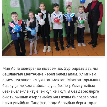
Мин Арча шәһәрендә яшәсәм дә, Зур Бирәзә авылы
башлангыч мәктәбенә йөреп белем алам. Ул минем
әнием, туганнарым укыган мәктәп. Мәктәп тормышы
бик күңелле һәм файдалы уза безнең. Укытучыбыз
безне белемле итү өчен күп көч куя. Ә без дәресләргә
бик тырышып әзерләнәбез һәм яхшы билгеләр генә
алып укыйбыз. Тәнәфесләрдә барыбыз бергә төрле