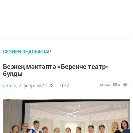
СЕЗНЕҢ ЯҢАЛЫКЛАР
Безнең мәктәптә «Беренче театр»
булды
admin,
2 февраль 2023 - 10:32
904
0
1