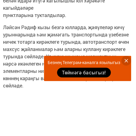
белән идарә итүгә кагылышлы юл хәрәкәте
кагыйдәләре
пунктларына тукталдылар.
Ләйсән Рәдиф кызы безгә юлларда, җәяүлеләр кичү
урыннарында һәм җәмәгать транспортында үзебезне
ничек тотарга кирәклеге турында, автотранспорт өчен
махсус җайланмалар һәм аларны куллану кирәклеге
турында сөйләде. Ул куркынычсыз маршрутның
Безнең Телеграм-каналга язылыгыз
нәрсә икәнлеген һәм киемдә яктылык кайтаручы
элементларны ни өчен кирәклеген һәм җәяүлеләргә
Төймәгә басыгыз!
көннең караңгы вакытында ничек ярдәм итүләрен
сөйләде.
Моннан тыш, ул җәяүлеләр йөрү өлешендә булган
вакытта куркынычны аңлауны үстерү юл-транспорт
травматизмын киметергә мөмкинлек бирер дигән
ышаныч белдерде.
Чара ахырында Ләйсән Рәдиф кызы безгә
махсус аңлатмалылыклар таратты. Очрашу ахырында