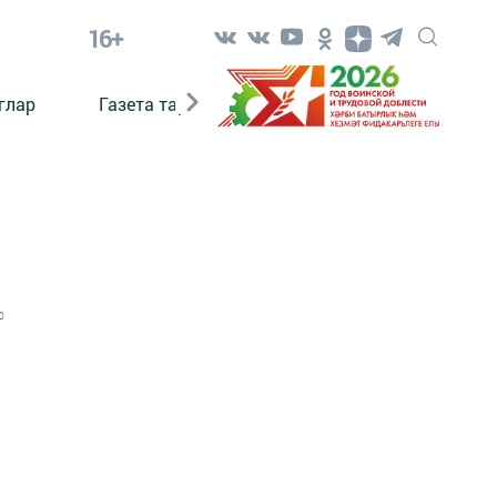
16+
глар
Газета тарихы
Әкият
Әкият язаб
0