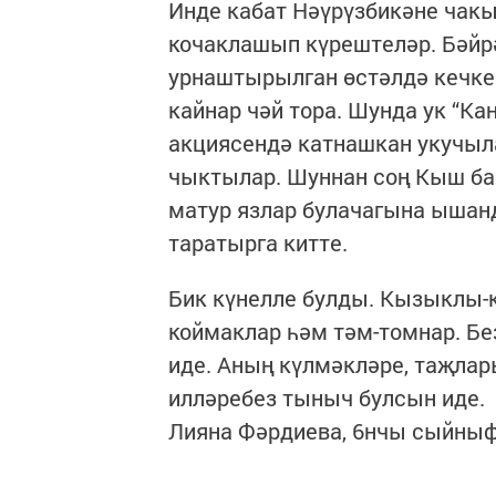
Инде кабат Нәүрүзбикәне чак
кочаклашып күрештеләр. Бәйр
урнаштырылган өстәлдә кечке
кайнар чәй тора. Шунда ук “
акциясендә катнашкан укучыла
чыктылар. Шуннан соң Кыш ба
матур язлар булачагына ышан
таратырга китте.
Бик күнелле булды. Кызыклы-
коймаклар һәм тәм-томнар. Бе
иде. Аның күлмәкләре, таҗлар
илләребез тыныч булсын иде.
Лияна Фәрдиева, 6нчы сыйныф