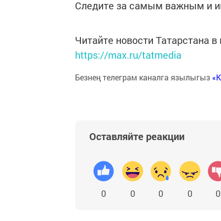
Следите за самым важным и 
Читайте новости Татарстана 
https://max.ru/tatmedia
Безнең телеграм каналга язылыгыз
«
Оставляйте реакции
0
0
0
0
0