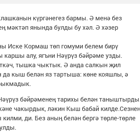
лашканын күргәнегез бармы. Ә менә без
ең мәктәп янында булды бу хәл. Ә хәзер
ны Иске Кормаш төп гомуми белем бирү
ы каршы алу, ягъни Нәүрүз бәйрәме узды.
ткәч, тышка чыктык. Ә анда салкын җил
 да кыш белән яз тартыша: көне кояшлы, ә
урыкмадык.
 Нәүрүз бәйрәменең тарихы белән таныштырды
кәне чакырдык, ләкин Кыш бабай килде.Сезне
килми, ди. Без аның белән бергә төрле-төрле
булды.