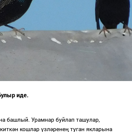
булыр иде.
на башлый. Урамнар буйлап ташулар,
 киткән кошлар үзләренең туган якларына