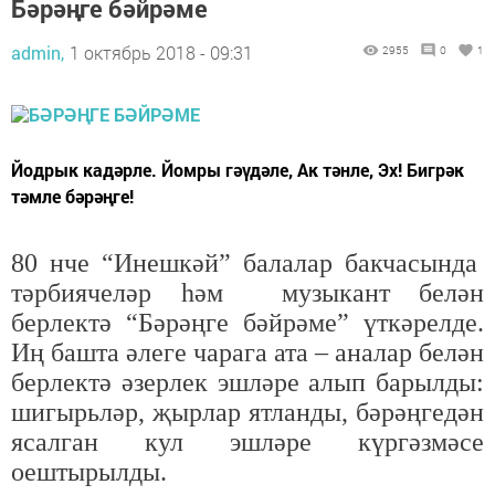
Бәрәңге бәйрәме
admin,
1 октябрь 2018 - 09:31
2955
0
1
Йодрык кадәрле. Йомры гәүдәле, Ак тәнле, Эх! Бигрәк
тәмле бәрәңге!
80 нче “Инешкәй” балалар бакчасында
тәрбиячеләр һәм музыкант белән
берлектә “Бәрәңге бәйрәме” үткәрелде.
Иң башта әлеге чарага ата – аналар белән
берлектә әзерлек эшләре алып барылды:
шигырьләр, җырлар ятланды, бәрәңгедән
ясалган кул эшләре күргәзмәсе
оештырылды.