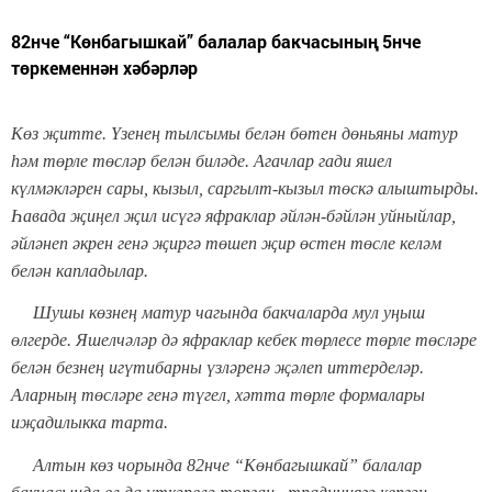
82нче “Көнбагышкай” балалар бакчасының 5нче
төркеменнән хәбәрләр
К
өз җитте. Үзенең тылсымы белән бөтен дөньяны матур
һәм төрле төсләр белән биләде. Агачлар гади яшел
күлмәкләрен сары, кызыл, саргылт-кызыл төскә алыштырды.
Һавада җиңел җил исүгә яфраклар әйлән-бәйлән уйныйлар,
әйләнеп әкрен генә җиргә төшеп җир өстен төсле келәм
белән капладылар.
Шушы көзнең матур чагында бакчаларда мул уңыш
өлгерде. Яшелчәләр дә яфраклар кебек төрлесе төрле төсләре
белән безнең игүтибарны үзләренә җәлеп иттерделәр.
Аларның төсләре генә түгел, хәтта төрле формалары
иҗадилыкка тарта.
Алтын көз чорында 82нче “Көнбагышкай” балалар