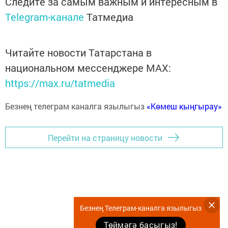
Следите за самым важным и интересным в
Telegram-канале
Татмедиа
Читайте новости Татарстана в
национальном мессенджере MАХ:
https://max.ru/tatmedia
Безнең телеграм каналга язылыгыз
«Көмеш кыңгырау»
Перейти на страницу новости
Безнең Телеграм-каналга язылыгыз
Төймәгә басыгыз!