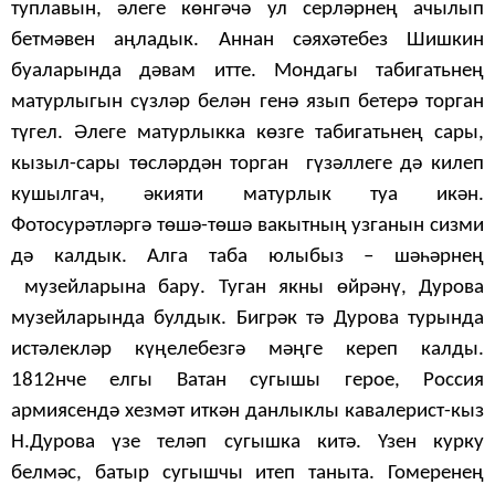
туплавын, әлеге көнгәчә ул серләрнең ачылып
бетмәвен аңладык. Аннан сәяхәтебез Шишкин
буаларында дәвам итте. Мондагы табигатьнең
матурлыгын сүзләр белән генә язып бетерә торган
түгел. Әлеге матурлыкка көзге табигатьнең сары,
кызыл-сары төсләрдән торган гүзәллеге дә килеп
кушылгач, әкияти матурлык туа икән.
Фотосурәтләргә төшә-төшә вакытның узганын сизми
дә калдык. Алга таба юлыбыз – шәһәрнең
музейларына бару. Туган якны өйрәнү, Дурова
музейларында булдык. Бигрәк тә Дурова турында
истәлекләр күңелебезгә мәңге кереп калды.
1812нче елгы Ватан сугышы герое, Россия
армиясендә хезмәт иткән данлыклы кавалерист-кыз
Н.Дурова үзе теләп сугышка китә.
Үзен курку
белмәс, батыр сугышчы итеп таныта. Гомеренең