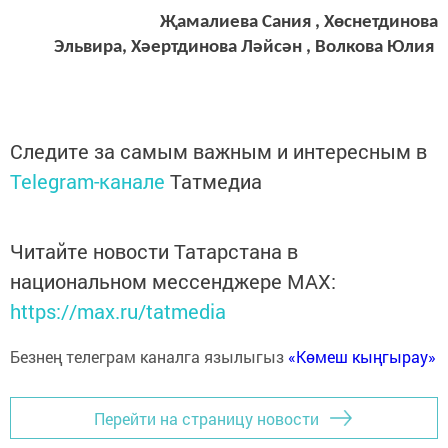
Җамалиева Сания ,
Хөснетдинова
Эл
ьвира,
Хәертдинова Ләйс
ән ,
Волкова Юлия
Следите за самым важным и интересным в
Telegram-канале
Татмедиа
Читайте новости Татарстана в
национальном мессенджере MАХ:
https://max.ru/tatmedia
Безнең телеграм каналга язылыгыз
«Көмеш кыңгырау»
Перейти на страницу новости