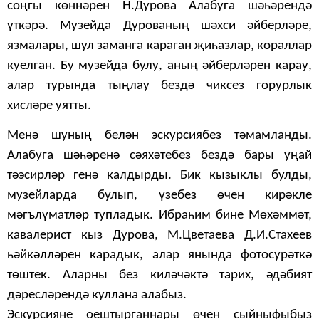
соңгы көннәрен Н.Дурова Алабуга шәһәрендә
үткәрә
. Музейда Дурованың шәхси әйберләре,
язмалары, шул заманга караган җиһазлар, кораллар
куелган. Бу музейда булу, аның әйберләрен карау,
алар турында тыңлау бездә чиксез горурлык
хисләре уятты.
Менә шуның белән эскурсиябез тәмамланды.
Алабуга шәһәренә сәяхәтебез бездә бары уңай
тәэсирләр генә калдырды. Бик кызыклы булды,
музейларда булып, үзебез өчен кирәкле
мәгълүматләр тупладык. Ибраһим бине Мөхәммәт,
кавалерист кыз Дурова, М.Цветаева Д.И.Стахеев
һәйкәлләрен карадык, алар янында фотосурәткә
төштек. Аларны без киләчәктә тарих, әдәбият
дәресләрендә куллана алабыз.
Эскурсияне оештырганнары өчен сыйныфыбыз