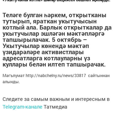
Теләге булган һәркем, открытканы
тутырып, яраткан укытучысын
котлый ала. Барлык открыткалар да
укытучылар эшләгән мәктәпләргә
тапшырылачак. 5 октябрь –
Укытучылар көнендә мәктәп
үзидарәләре активистлары
адресатларга котлауларны үз
куллары белән илтеп тапшырачак.
Мәгълүмат http://nabchelny.ru/news/33817 сайтыннан
алынды.
Следите за самым важным и интересным в
Telegram-канале
Татмедиа