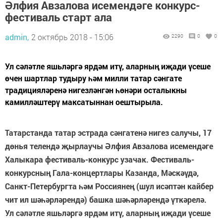
Әлфия Авзалова исемендәге конкурс-
фестиваль старт ала
admin,
2 октябрь 2018 - 15:06
2290
0
0
Ул сәләтле яшьләргә ярдәм итү, аларның иҗади үсеше
өчен шартлар тудыру һәм милли татар сәнгате
традицияләренә нигезләнгән һөнәри осталыкны
камилләштерү максатыннан оештырыла.
Татарстанда татар эстрада сәнгатенә нигез салучы, 17
дөнья телендә җырлаучы
Әлфия Авзалова
исемендәге
Халыкара фестиваль-конкурс узачак. Фестиваль-
конкурсның Гала-концертлары Казанда, Мәскәүдә,
Санкт-Петербургта һәм Россиянең (шул исәптән кайбер
чит ил шәһәрләрендә) башка шәһәрләрендә үткәрелә.
Ул сәләтле яшьләргә ярдәм итү, аларның иҗади үсеше