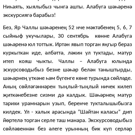
Ниһаять, хыялыбыз чынга ашты. Алабуга шәһәренә
экскурсиягә барабыз!
Без, Яр Чаллы шәһәренең 52 нче мәктәбенең 5, 6, 7
сыйныф укучылары, 30 сентябрь көнне Алабуга
шәһәренә юл тоттык. Иртән явып торган яңгыр бераз
куркыткан иде, әлбәттә, ләкин ул туктады, матур
итеп кояш чыкты. Чаллы – Алабуга юлында
эскурсоводыбыз безне шәһәр белән таныштырды,
шәһәрнең үткәне һәм бүгенге көне турында сөйләде.
Аның сөйләгәннәрен тыңлый-тыңлый ничек килеп
җиткәнебезне сизми дә калдык. Шәһәрнең матур
тарихи урамнарын узып, беренче тукталышыбызга
килдек. Ул - халык арасында “Шайтан каласы” дип
йөртелә торган серле таш манара. Экскурсоводыбыз
сөйләвеннән без әлеге урынның бик күп серләр