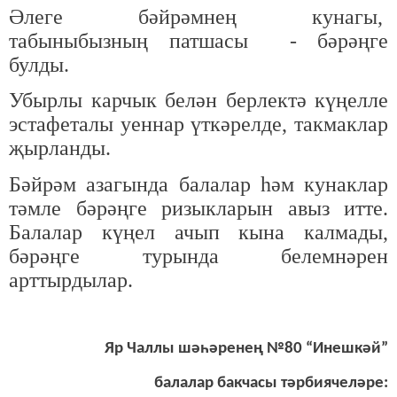
Әлеге бәйрәмнең кунагы,
табыныбызның патшасы - бәрәңге
булды.
Убырлы карчык белән берлектә күңелле
эстафеталы уеннар үткәрелде, такмаклар
җырланды.
Бәйрәм азагында балалар һәм кунаклар
тәмле бәрәңге ризыкларын авыз итте.
Балалар күңел ачып кына калмады,
бәрәңге турында белемнәрен
арттырдылар.
Яр Чаллы шәһәренең №80 “Инешкәй”
балалар бакчасы тәрбиячеләре: