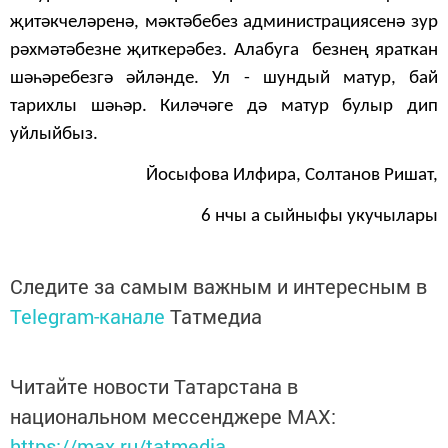
җитәкчеләренә, мәктәбебез администрациясенә зур
рәхмәтәбезне җиткерәбез. Алабуга безнең яраткан
шәһәребезгә әйләнде. Ул - шундый матур, бай
тарихлы шәһәр. Киләчәге дә матур булыр дип
уйлыйбыз.
Йосыфова Илфира, Солтанов Ришат,
6 нчы а сыйныфы укучылары
Следите за самым важным и интересным в
Telegram-канале
Татмедиа
Читайте новости Татарстана в
национальном мессенджере MАХ:
https://max.ru/tatmedia