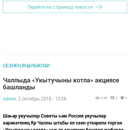
Перейти на страницу новости
СЕЗНЕҢ ЯҢАЛЫКЛАР
Чаллыда «Укытучыны котла» акциясе
башланды
admin,
2 октябрь 2018 - 10:56
2155
0
0
Шәһәр укучылар Советы һәм Россия укучылар
хәрәкәтенең Яр Чаллы штабы ел саен үткәрелә торган
«Укытучыны котла» шәһәр акциясен башлап җибәрде.