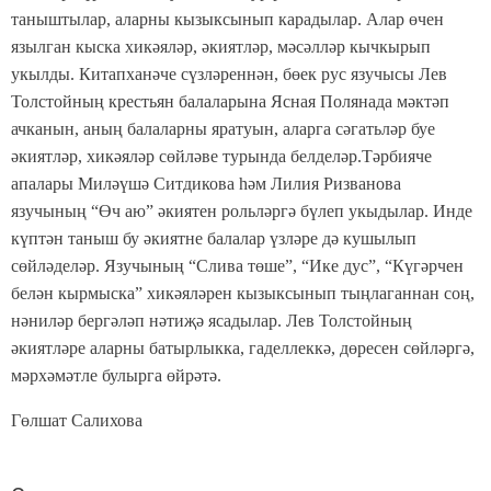
таныштылар, аларны кызыксынып карадылар. Алар өчен
язылган кыска хикәяләр, әкиятләр, мәсәлләр кычкырып
укылды. Китапханәче сүзләреннән, бөек рус язучысы Лев
Толстойның крестьян балаларына Ясная Полянада мәктәп
ачканын, аның балаларны яратуын, аларга сәгатьләр буе
әкиятләр, хикәяләр сөйләве турында белделәр.Тәрбияче
апалары Миләүшә Ситдикова һәм Лилия Ризванова
язучының “Өч аю” әкиятен рольләргә бүлеп укыдылар. Инде
күптән таныш бу әкиятне балалар үзләре дә кушылып
сөйләделәр. Язучының “Слива төше”, “Ике дус”, “Күгәрчен
белән кырмыска” хикәяләрен кызыксынып тыңлаганнан соң,
нәниләр бергәләп нәтиҗә ясадылар. Лев Толстойның
әкиятләре аларны батырлыкка, гаделлеккә, дөресен сөйләргә,
мәрхәмәтле булырга өйрәтә.
Гөлшат Салихова