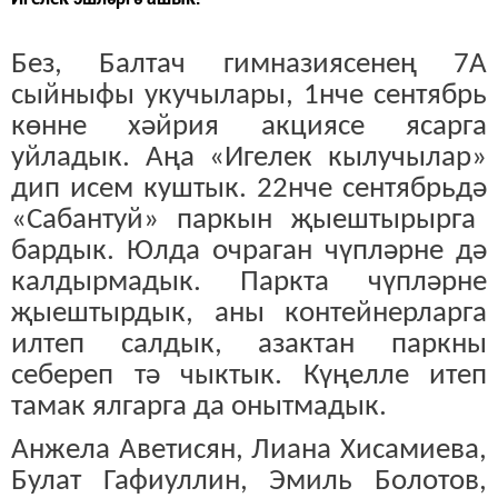
Без, Балтач гимназиясенең 7А
сыйныфы укучылары, 1нче сентябрь
көнне хәйрия акциясе ясарга
уйладык. Аңа «Игелек кылучылар»
дип исем куштык. 22нче
сентябрь
дә
«Сабантуй» паркын
җыештырырга
бардык.
Юлда
очраган чүпләрне дә
калдырмадык. Паркта чүпләрне
җыештырдык, аны контейнерларга
илтеп салдык, азактан паркны
себереп тә чыктык. Күңелле итеп
тамак ялгарга да онытмадык.
Анжела Аветисян, Лиана Хисамиева,
Булат Гафиуллин, Эмиль Болотов,