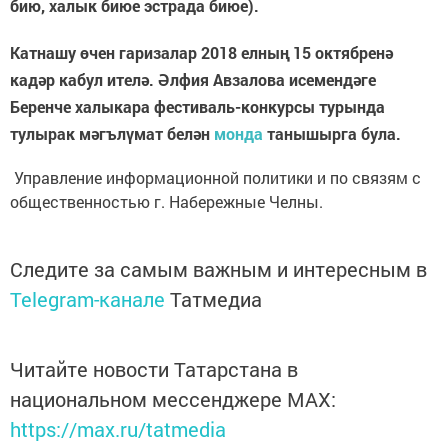
бию, халык биюе эстрада биюе).
Катнашу өчен гаризалар 2018 елның 15 октябренә
кадәр кабул ителә.
Әлфия Авзалова
исемендәге
Беренче халыкара фестиваль-конкурсы турында
тулырак мәгълүмат белән
монда
танышырга була.
Управление информационной политики и по связям с
общественностью г. Набережные Челны.
Следите за самым важным и интересным в
Telegram-канале
Татмедиа
Читайте новости Татарстана в
национальном мессенджере MАХ:
https://max.ru/tatmedia