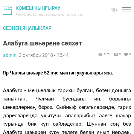
КӨМЕШ КЫҢГЫРАУ
16+
Республика балалар һәм яшүсмерләр газетасы
СЕЗНЕҢ ЯҢАЛЫКЛАР
Алабуга шәһәренә сәяхәт
admin,
2 октябрь 2018 - 16:44
3174
0
0
Яр Чаллы шәһәре 52 нче мәктәп укучылары яза.
Алабуга - меңьеллык тарихы булган, бөтен дөньяга
танылган, Чулман буендагы иң борынгы
шәһәрләрнең берсе. Сыйныф сәгатьләрендә, тарих
дәресләрендә укытучы апаларыбыз әлеге шәһәр
турында бик күп сөйләделәр. Шуннан соң без
Алабуга шәһәрен күрү теләге белән янып йөрдек.