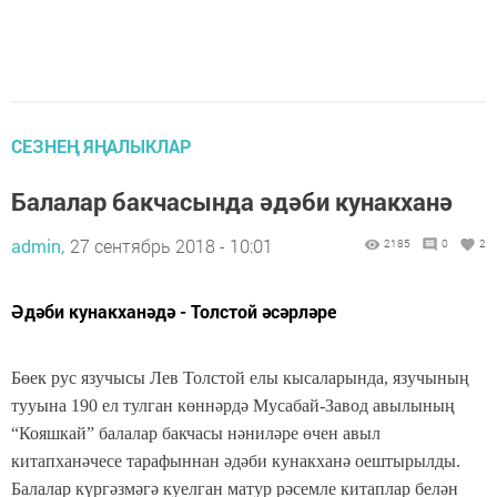
СЕЗНЕҢ ЯҢАЛЫКЛАР
Балалар бакчасында әдәби кунакханә
admin,
27 сентябрь 2018 - 10:01
2185
0
2
Әдәби кунакханәдә - Толстой әсәрләре
Бөек рус язучысы Лев Толстой елы кысаларында, язучының
тууына 190 ел тулган көннәрдә Мусабай-Завод авылының
“Кояшкай” балалар бакчасы нәниләре өчен авыл
китапханәчесе тарафыннан әдәби кунакханә оештырылды.
Балалар күргәзмәгә куелган матур рәсемле китаплар белән