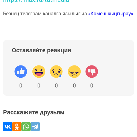
Безнең телеграм каналга язылыгыз
«Көмеш кыңгырау»
Оставляйте реакции
0
0
0
0
0
Расскажите друзьям