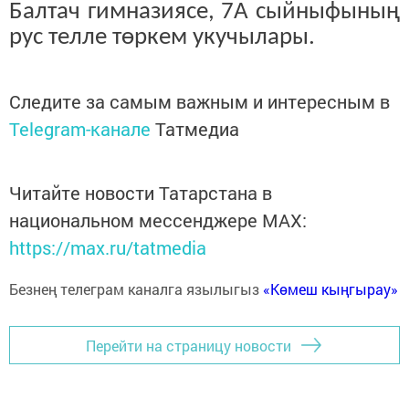
Балтач гимназиясе, 7А сыйныфының
рус телле төркем укучылары.
Следите за самым важным и интересным в
Telegram-канале
Татмедиа
Читайте новости Татарстана в
национальном мессенджере MАХ:
https://max.ru/tatmedia
Безнең телеграм каналга язылыгыз
«Көмеш кыңгырау»
Перейти на страницу новости