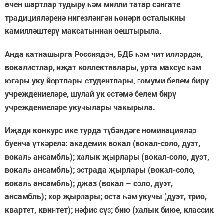
өчен шартлар тудыру һәм милли татар сәнгате
традицияләренә нигезләнгән һөнәри осталыкны
камилләштерү максатыннан оештырыла.
Анда катнашырга Россиядән, БДБ һәм чит илләрдән,
вокалистлар, иҗат коллективлары, урта махсус һәм
югары уку йортлары студентлары, гомуми белем бирү
учреждениеләре, шулай ук өстәмә белем бирү
учреждениеләре укучылары чакырыла.
Иҗади конкурс ике турда түбәндәге номинацияләр
буенча үткәрелә: академик вокал (вокал-соло, дуэт,
вокаль ансамбль); халык җырлары (вокал-соло, дуэт,
вокаль ансамбль); эстрада җырлары (вокал-соло,
вокаль ансамбль); джаз (вокал – соло, дуэт,
ансамбль); хор җырлары; оста һәм укучы (дуэт, трио,
квартет, квинтет); нәфис сүз; бию (халык биюе, классик