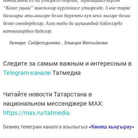
бакчасында ел да үткәрелә торган, традициягә кергән
“Көзге уңыш” яшелчәләр күргәзмәсе үткәрелде. 5 нче төрке
балалары әти-әниләре белән берлектә күп кенә эшләре белән
безне сөендерделәр. Алга таба да шушындый бәйгеләрдә
катнашырбыз диделәр.
Гөлнара Сәйфетдинова , Эл
ьвира
Фатыйхова
Следите за самым важным и интересным в
Telegram-канале
Татмедиа
Читайте новости Татарстана в
национальном мессенджере MАХ:
https://max.ru/tatmedia
Безнең телеграм каналга язылыгыз
«Көмеш кыңгырау»