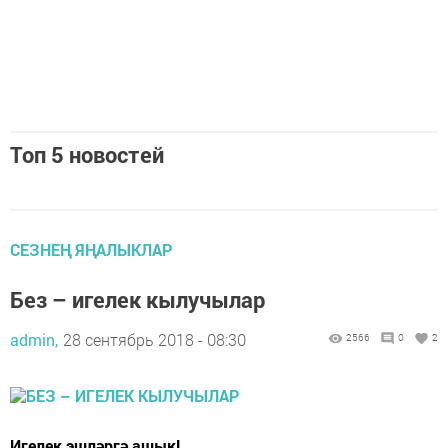
Топ 5 новостей
СЕЗНЕҢ ЯҢАЛЫКЛАР
Без – игелек кылучылар
admin,
28 сентябрь 2018 - 08:30
2566
0
2
Игелек эшләргә ашык!