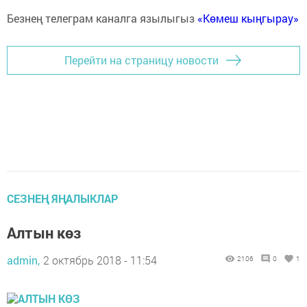
Безнең телеграм каналга язылыгыз
«Көмеш кыңгырау»
Перейти на страницу новости
СЕЗНЕҢ ЯҢАЛЫКЛАР
Алтын көз
admin,
2 октябрь 2018 - 11:54
2106
0
1