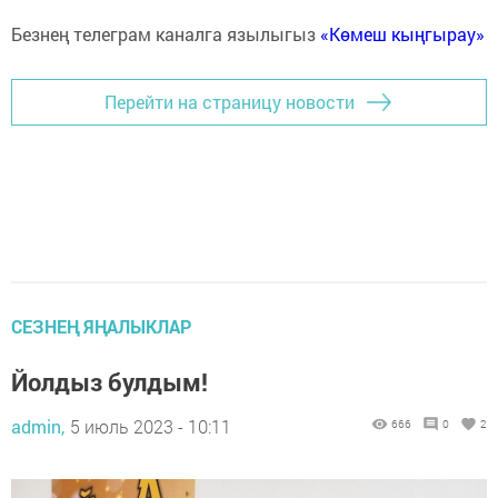
Безнең телеграм каналга язылыгыз
«Көмеш кыңгырау»
Перейти на страницу новости
СЕЗНЕҢ ЯҢАЛЫКЛАР
Йолдыз булдым!
admin,
5 июль 2023 - 10:11
666
0
2