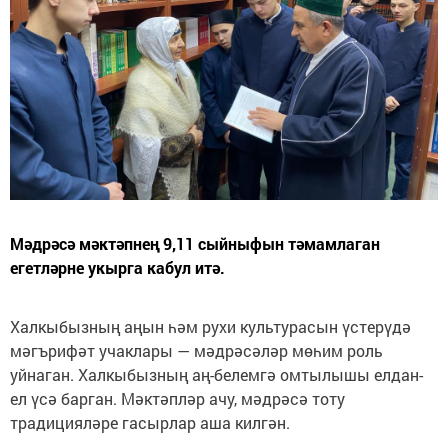
Мәдрәсә мәктәпнең 9,11 сыйныфын тәмамлаган
егетләрне укырга кабул итә.
Халкыбызның аңын һәм рухи культурасын үстерүдә
мәгърифәт учаклары — мәдрәсәләр мөһим роль
уйнаган. Халкыбызның аң-белемгә омтылышы елдан-
ел үсә барган. Мәктәпләр ачу, мәдрәсә тоту
традицияләре гасырлар аша килгән.