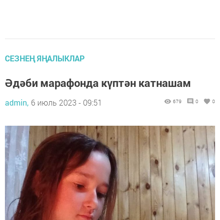
СЕЗНЕҢ ЯҢАЛЫКЛАР
Әдәби марафонда күптән катнашам
admin,
6 июль 2023 - 09:51
679
0
0