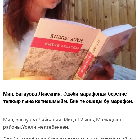
Мин, Багауова Ләйсәния. Әдәби марафонда беренче
тапкыр гына катнашмыйм. Бик тә ошады бу марафон.
Мин, Багауова Ләйсәния. Миңа 12 яшь, Мамадыш
районы,Үсәли мәктәбеннән.