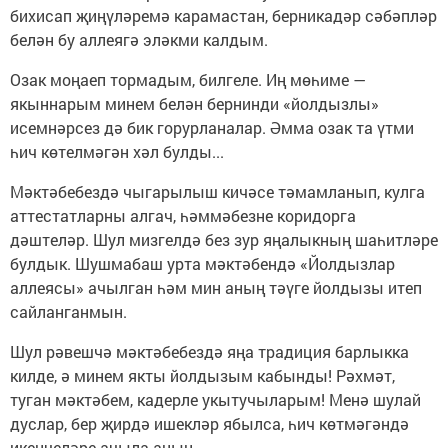
бихисап җиңүләремә карамастан, берникадәр сәбәпләр
белән бу аллеягә эләкми калдым.
Озак моңаеп тормадым, билгеле. Иң мөһиме —
якыннарым минем белән бернинди «йолдызлы»
исемнәрсез дә бик горурланалар. Әмма озак та үтми
һич көтелмәгән хәл булды...
Мәктәбебездә чыгарылыш кичәсе тәмамланып, кулга
аттестатларны алгач, һәммәбезне коридорга
дәштеләр. Шул мизгелдә без зур яңалыкның шаһитләре
булдык. Шушмабаш урта мәктәбендә «Йолдызлар
аллеясы» ачылган һәм мин аның тәүге йолдызы итеп
сайланганмын.
Шул рәвешчә мәктәбебездә яңа традиция барлыкка
килде, ә минем якты йолдызым кабынды! Рәхмәт,
туган мәктәбем, кадерле укытучыларым! Менә шулай
дуслар, бер җирдә ишекләр ябылса, һич көтмәгәндә
икенчеләре ачыла аның.