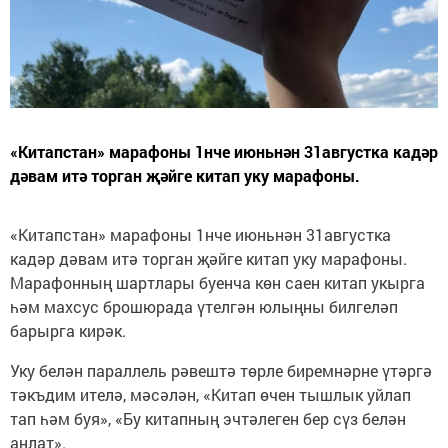
«Китапстан» марафоны 1нче июньнән 31августка кадәр
дәвам итә торган җәйге китап уку марафоны.
«Китапстан» марафоны 1нче июньнән 31августка
кадәр дәвам итә торган җәйге китап уку марафоны.
Марафонның шартлары буенча көн саен китап укырга
һәм махсус брошюрада үтелгән юлыңны билгеләп
барырга кирәк.
Уку белән параллель рәвештә төрле биремнәрне үтәргә
тәкъдим ителә, мәсәлән, «Китап өчен тышлык уйлап
тап һәм буя», «Бу китапның эчтәлеген бер сүз белән
аңлат».