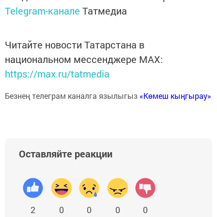
Telegram-канале
Татмедиа
Читайте новости Татарстана в
национальном мессенджере MАХ:
https://max.ru/tatmedia
Безнең телеграм каналга язылыгыз
«Көмеш кыңгырау»
Оставляйте реакции
2
0
0
0
0