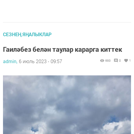
СЕЗНЕҢ ЯҢАЛЫКЛАР
Гаиләбез белән таулар карарга киттек
admin,
6 июль 2023 - 09:57
693
0
1