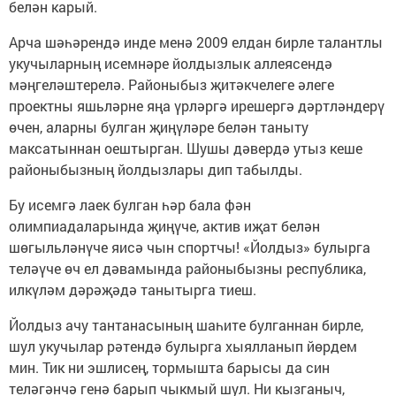
белән карый.
Арча шәһәрендә инде менә 2009 елдан бирле талантлы
укучыларның исемнәре йолдызлык аллеясендә
мәңгеләштерелә. Районыбыз җитәкчелеге әлеге
проектны яшьләрне яңа үрләргә ирешергә дәртләндерү
өчен, аларны булган җиңүләре белән таныту
максатыннан оештырган. Шушы дәвердә утыз кеше
районыбызның йолдызлары дип табылды.
Бу исемгә лаек булган һәр бала фән
олимпиадаларында җиңүче, актив иҗат белән
шөгыльләнүче яисә чын спортчы! «Йолдыз» булырга
теләүче өч ел дәвамында районыбызны республика,
илкүләм дәрәҗәдә танытырга тиеш.
Йолдыз ачу тантанасының шаһите булганнан бирле,
шул укучылар рәтендә булырга хыялланып йөрдем
мин. Тик ни эшлисең, тормышта барысы да син
теләгәнчә генә барып чыкмый шул. Ни кызганыч,