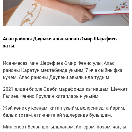
Апас районы Дәүләки авылыннан Әмир Шәрәфиев
хаты.
Исәнмесез, мин Шәрәфиев Әмир Фәнис улы, Апас
районы Каратун мәктәбендә укыйм, 7 нче сыйныфка
күчәм. Апас районы Дәүләки авылында тудым.
2021 елдан бирле Әдәби марафонда катнашам. Шәүкәт
Галиев, Фәнис Яруллин китапларын укыйм.
Җәй көне су коенам, китап укыйм, велосипедта йөрим,
балык тотам, әти-әнигә өй эшләрендә булышам.
Мин спорт белән шөгыльләнәм: йөгерәм, йөзәм, чаңгы