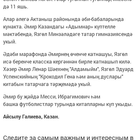
дә 11 яшь.
Алар әлегә Актаныш районында әби-бабаларында
кунакта. Әмир Казандагы «Адымнар» күптелле
мәктәбендә, Язгөл Минзәләдәге татар гимназиясендә
укый.
Әдәби марафонда Әмирнең өченче катнашуы, Язгөл
исә беренче класска кергәннән бирле катнашып килә.
Хәзер Әмир Ленар Шәехнең "Алдамыйм", Язгөл Эдуард
Успенскийның "Крокодил Гена һәм аның дуслары"
китабын татарчага тәрҗемәдә укый.
Әмир бу җәйдә Месси, Ибрагимович һәм
башка футболистлар турында китапларны күп укыды.
Айсылу Галиева, Казан.
Следите за самым важным и интересным в