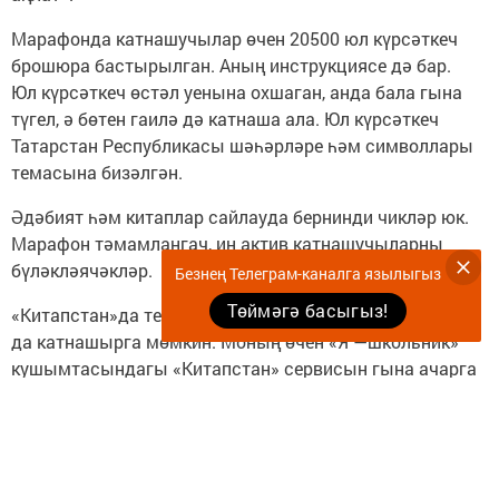
Марафонда катнашучылар өчен 20500 юл күрсәткеч
брошюра бастырылган. Аның инструкциясе дә бар.
Юл күрсәткеч өстәл уенына охшаган, анда бала гына
түгел, ә бөтен гаилә дә катнаша ала. Юл күрсәткеч
Татарстан Республикасы шәһәрләре һәм символлары
темасына бизәлгән.
Әдәбият һәм китаплар сайлауда бернинди чикләр юк.
Марафон тәмамлангач, иң актив катнашучыларны
бүләкләячәкләр.
Безнең Телеграм-каналга язылыгыз
Төймәгә басыгыз!
«Китапстан»да телефондагы кушымта аша
да катнашырга мөмкин. Моның өчен «Я —школьник»
кушымтасындагы «Китапстан» сервисын гына ачарга
кирәк. Монда син үзеңә ошаган әсәрләрне укып,
тәэсирләрең белән уртаклаша аласың. Кушымтада
марафонның татарча версиясе дә эшләнелгән.