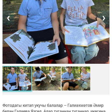
❮
❯
Фотодагы китап укучы балалар – Галиәхмәтов Әмир
белән Галиева Язгөл. Алар туганнан туганнар, икесенә