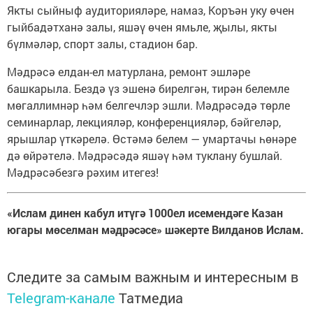
Якты сыйныф аудиторияләре, намаз, Коръән уку өчен
гыйбадәтханә залы, яшәү өчен ямьле, җылы, якты
бүлмәләр, спорт залы, стадион бар.
Мәдрәсә елдан-ел матурлана, ремонт эшләре
башкарыла. Бездә үз эшенә бирелгән, тирән белемле
мөгаллимнәр һәм белгечлэр эшли. Мәдрәсәдә төрле
семинарлар, лекцияләр, конференцияләр, бәйгеләр,
ярышлар үткәрелә. Өстәмә белем — умартачы һөнәре
дә өйрәтелә. Мәдрәсәдә яшәү һәм туклану бушлай.
Мәдрәсәбезгә рәхим итегез!
«Ислам динен кабул итүгә 1000ел исемендәге Казан
югары мөселман мәдрәсәсе» шәкерте Вилданов Ислам.
Следите за самым важным и интересным в
Telegram-канале
Татмедиа