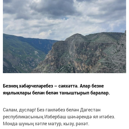
Безнең хәбәрчеләребез – сәяхәттә. Алар безне
яңалыклары белән белән таныштырып баралар.
Сәлам, дуслар! Без гаиләбез белән Дагестан
республикасының Избербаш шәһәрендә ял итәбез.
Монда шуның хәтле матур, кызу, рәхәт.