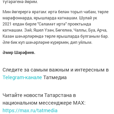
түгәрәгенә йөрим.
Мин йөгерергә яратам: иртә белән торып чабам, төрле
марафоннарда, ярышларда катнашам. Шулай ук
2021 елдан бирле "Сәламәт иртә" проектында
катнашам. Зәй, Яшел Үзән, Бөгелмә, Чаллы, Буа, Арча,
Казан шәһәрләрендә төрле ярышларда булганым бар.
Әле бик күп шәһәрләрне күрермен, дип уйлым.
Әмир Шәрәфиев.
Следите за самым важным и интересным в
Telegram-канале
Татмедиа
Читайте новости Татарстана в
национальном мессенджере MАХ:
https://max.ru/tatmedia