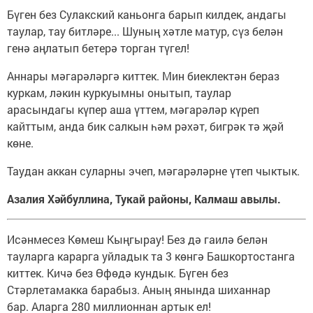
Бүген без Сулакский каньонга барып килдек, андагы
таулар, тау битләре... Шуның хәтле матур, сүз белән
генә аңлатып бетерә торган түгел!
Аннары мәгарәләргә киттек. Мин биеклектән бераз
куркам, ләкин куркуымны онытып, таулар
арасындагы күпер аша үттем, мәгарәләр күреп
кайттым, анда бик салкын һәм рәхәт, бигрәк тә җәй
көне.
Таудан аккан суларны эчеп, мәгарәләрне үтеп чыктык.
Азалия Хәйбуллина, Тукай районы, Калмаш авылы.
Исәнмесез Көмеш Кыңгырау! Без дә гаилә белән
тауларга карарга уйладык та 3 көнгә Башкортостанга
киттек. Кичә без Өфөдә кундык. Бүген без
Стәрлетамакка барабыз. Аның янында шиханнар
бар. Аларга 280 миллионнан артык ел!