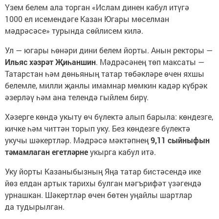
Үзем белем ала торган «Ислам динен кабул итүгә
1000 ел исемендәге Казан Югары мөселман
мәдрәсәсе» турында сөйлисем килә.
Ул — югары һөнәри дини белем йорты. Анын ректоры —
Ильяс хәзрәт Җиһаншин
. Мәдрәсәнең төп максаты —
Татарстан һәм дөньяның татар төбәкләре өчен яхшы
белемле, милли җанлы имамнар мөмкин кадәр күбрәк
әзерләү һәм ана телендә гыйлем бирү.
Хәзерге көндә укыту өч бүлектә алып барыла: көндезге,
кичке һәм читтән торып уку. Без көндезге бүлектә
укучы шәкертләр. Мәдрәсә мәктәпнең
9,11 сыйныфын
тәмамлаган егетләрне
укырга кабул итә.
Уку йорты Казаныбызның Яңа татар бистәсендә ике
йөз елдан артык тарихы булган мәгърифәт үзәгендә
урнашкан. Шәкертләр өчен бөтен уңайлы шартлар
да тудырылган.