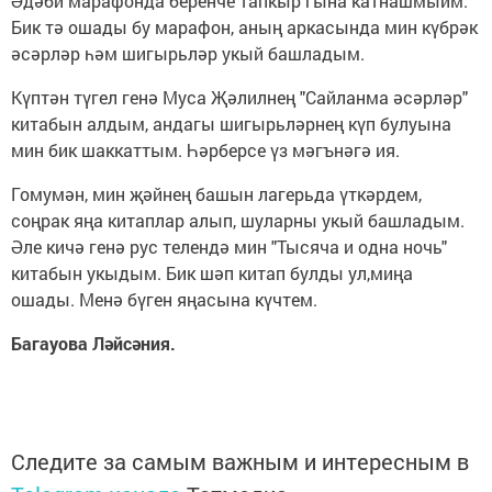
Әдәби марафонда беренче тапкыр гына катнашмыйм.
Бик тә ошады бу марафон, аның аркасында мин күбрәк
әсәрләр һәм шигырьләр укый башладым.
Күптән түгел генә Муса Җәлилнең "Сайланма әсәрләр"
китабын алдым, андагы шигырьләрнең күп булуына
мин бик шаккаттым. Һәрберсе үз мәгънәгә ия.
Гомумән, мин җәйнең башын лагерьда үткәрдем,
соңрак яңа китаплар алып, шуларны укый башладым.
Әле кичә генә рус телендә мин "Тысяча и одна ночь"
китабын укыдым. Бик шәп китап булды ул,миңа
ошады. Менә бүген яңасына күчтем.
Багауова Ләйсәния.
Следите за самым важным и интересным в