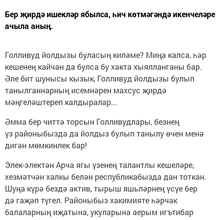
Бер җирдә ишекләр ябылса, һич көтмәгәндә икенчеләре
ачыла аның.
Голливуд йолдызы буласың киләме? Миңа калса, һәр
кешенең кайчан да булса бу хакта хыялланганы бар.
Әле бит шунысы кызык, Голливуд йолдызы булып
танылганнарның исемнәрен махсус җирдә
мәңгеләштереп калдыралар...
Әмма бер читтә торсын Голливудлары, безнең
үз районыбызда да йолдыз булып танылу өчен менә
дигән мөмкинлек бар!
Элек-электән Арча ягы үзенең талантлы кешеләре,
хезмәтчән халкы белән республикабызда дан тоткан.
Шуңа күрә бездә актив, тырыш яшьләрнең үсүе бер
дә гаҗәп түгел. Районыбыз хакимияте һәрчак
балаларның иҗатына, укуларына аерым игътибар