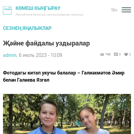
КӨМЕШ КЫҢГЫРАУ
16+
Республика балалар һәм яшүсмерләр газетасы
СЕЗНЕҢ ЯҢАЛЫКЛАР
Җәйне файдалы уздыралар
admin,
6 июль 2023 - 10:09
788
0
2
Фотодагы китап укучы балалар – Галиәхмәтов Әмир
белән Галиева Язгөл