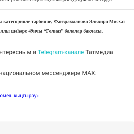
 категорияле тәрбияче,
Фәйзрахманова Эльвира Мисхәт
ллы шәһәре 49нчы “Гөлназ” балалар бакчасы.
интересным в
Telegram-канале
Татмедиа
в национальном мессенджере MАХ:
Көмеш кыңгырау»