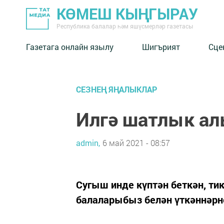
КӨМЕШ КЫҢГЫРАУ
Республика балалар һәм яшүсмерләр газетасы
Газетага онлайн язылу
Шигърият
Сце
СЕЗНЕҢ ЯҢАЛЫКЛАР
Илгә шатлык ал
admin,
6 май 2021 - 08:57
Сугыш инде күптән беткән, ти
балаларыбыз белән үткәннәр