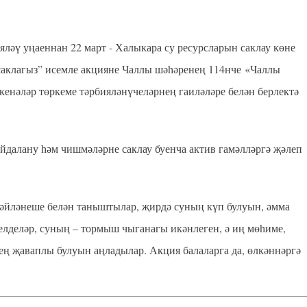
яләү уңаеннан 22 март - Халыкара су ресурсларын саклау көне
саклагыз” исемле акцияне Чаллы шәһәренең 114нче «Чаллы
кенәләр төркеме тәрбияләнүчеләрнең гаиләләре белән берлектә
йдалану һәм чишмәләрне саклау буенча актив гамәлләргә җәлеп
әйләнеше белән таныштылар, җирдә суның күп булуын, әмма
белделәр, суның – тормыш чыганагы икәнлеген, ә иң мөһиме,
нең җаваплы булуын аңладылар. Акция балаларга да, өлкәннәргә