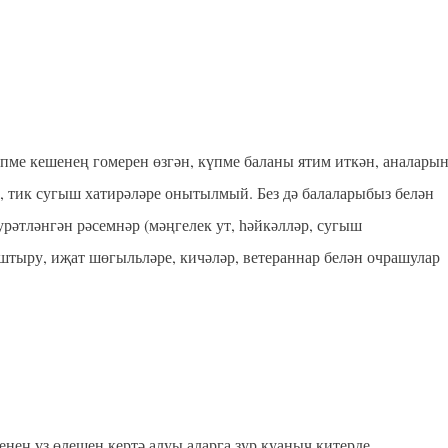
үпме кешенең гомерен өзгән, күпме баланы ятим иткән, аналары
, тик сугыш хатирәләре онытылмый. Без дә балаларыбыз белән
әтләнгән рәсемнәр (мәңгелек ут, һәйкәлләр, сугыш
ештыру, иҗат шөгыльләре, кичәләр, ветераннар белән очрашулар
нең үз өлешен кертә алуы аларга зур куаныч китерде.