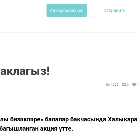
Отправить
Авторизоваться
саклагыз!
1205
0
лы бизәкләре» балалар бакчасында Халыкара
 багышланган акция үтте.