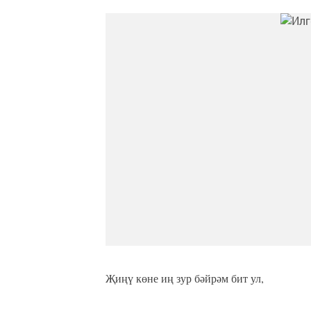
Җиңү көне иң зур бәйрәм бит ул,