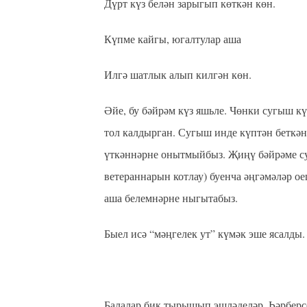
Дүрт күз белән зарыгып көткән көн.
Күпме кайгы, югалтулар аша
Илгә шатлык алып килгән көн.
Әйе, бу бәйрәм күз яшьле. Чөнки сугыш к
тол калдырган. Сугыш инде күптән беткән
үткәннәрне онытмыйбыз. Җиңү бәйрәме сур
ветераннарын котлау) буенча әңгәмәләр о
аша белемнәрне ныгытабыз.
Быел исә “мәңгелек ут” күмәк эше ясалды.
Балалар бик тырышып эшләделәр. Һәрберсе