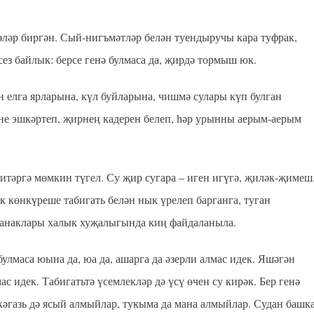
нәләр биргән. Сый-нигъмәтләр белән туендыручы кара туфрак,
есез байлык: берсе генә булмаса да, җирдә тормыш юк.
н елга ярларына, күл буйларына, чишмә сулары күп булган
не эшкәртеп, җирнең кадерен белеп, һәр урынны аерым-аерым
тәргә мөмкин түгел. Су җир сугара – иген игүгә, җиләк-җимеш
ык көнкүреше табигать белән нык үрелеп барганга, туган
ыганаклары халык хуҗалыгында киң файдаланыла.
лмаса юына да, юа да, ашарга да әзерли алмас идек. Яшәгән
ас идек. Табигатьтә үсемлекләр дә үсү өчен су кирәк. Бер генә
кәгазь дә ясый алмыйлар, тукыма да мана алмыйлар. Судан башк