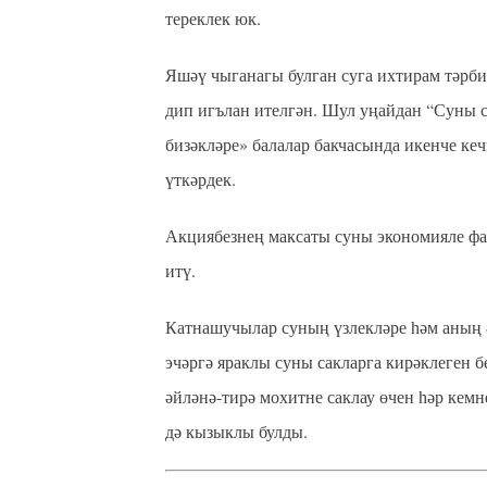
тереклек юк.
Яшәү чыганагы булган суга ихтирам тәрби
дип игълан ителгән. Шул уңайдан “Суны 
бизәкләре» балалар бакчасында икенче кеч
үткәрдек.
Акциябезнең максаты суны экономияле фа
итү.
Катнашучылар суның үзлекләре һәм аның 
эчәргә яраклы суны сакларга кирәклеген 
әйләнә-тирә мохитне саклау өчен һәр кем
дә кызыклы булды.