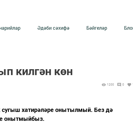
нарийлар
Әдәби сәхифә
Бәйгеләр
Бло
ып килгән көн
1200
0
к сугыш хатирәләре онытылмый. Без дә
не онытмыйбыз.