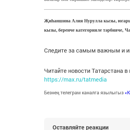
Җиһаншина Алия Нурулла кызы, югары
кызы, беренче категорияле тәрбияче,
Ча
Следите за самым важным и 
Читайте новости Татарстана 
https://max.ru/tatmedia
Безнең телеграм каналга язылыгыз
«
Оставляйте реакции