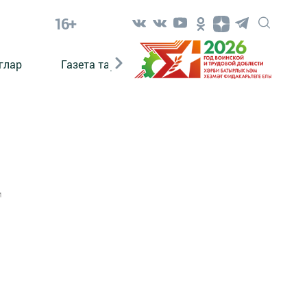
16+
глар
Газета тарихы
Әкият
Әкият язаб
1