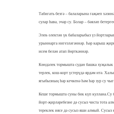
Табигать безгә – балаларына гаҗәеп хәзи
сулар һава, эчәр су. Болар – бәяләп бетерг
Элек-электән үк бабаларыбыз үз йортлары
урыннарга нигезләгәннәр. Һәр карыш җир
исем белән атап йөрткәннәр.
Көндәлек тормышта судан башка хуҗалык и
терлек, кош-корт үстерүдә ярдәм итә. Хал
ягыбызның һәр кечкенә һәм һәр зур су ч
Кеше тормышта суны бик күп куллана.Су бу
йорт-җирләребезне дә сусыз чиста тота алм
тереклек иясе дә сусыз яши алмый. Сусыз 