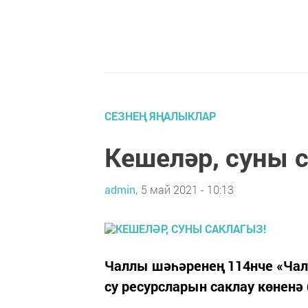
СЕЗНЕҢ ЯҢАЛЫКЛАР
Кешеләр, суны 
admin,
5 май 2021 - 10:13
Чаллы шәһәренең 114нче «Чал
су ресурсларын саклау көненә