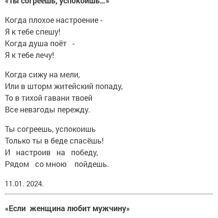
«Ты согреешь, успокоишь…»
Когда плохое настроение -
Я к тебе спешу!
Когда душа поёт -
Я к тебе лечу!
Когда сижу на мели,
Или в шторм житейский попаду,
То в тихой гавани твоей
Все невзгоды пережду.
Ты согреешь, успокоишь
Только ты в беде спасёшь!
И настроив на победу,
Рядом со мною пойдешь.
11.01. 2024.
«Если женщина любит мужчину»