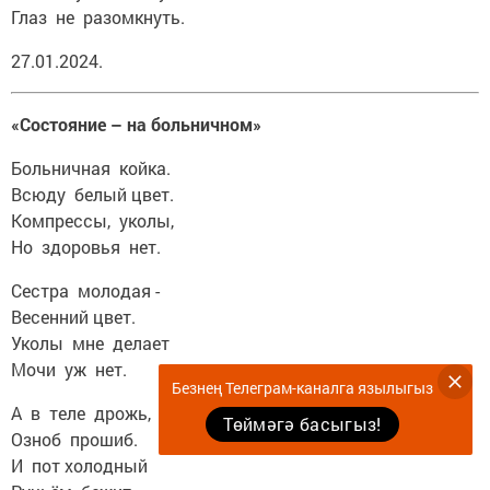
Глаз не разомкнуть.
27.01.2024.
«Состояние – на больничном»
Больничная койка.
Всюду белый цвет.
Компрессы, уколы,
Но здоровья нет.
Сестра молодая -
Весенний цвет.
Уколы мне делает
Мочи уж нет.
Безнең Телеграм-каналга язылыгыз
А в теле дрожь,
Төймәгә басыгыз!
Озноб прошиб.
И пот холодный