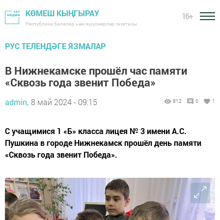
КӨМЕШ КЫҢГЫРАУ
16+
Республика балалар һәм яшүсмерләр газетасы
РУС ТЕЛЕНДӘГЕ ЯЗМАЛАР
В Нижнекамске прошёл час памяти
«Сквозь года звенит Победа»
admin,
8 май 2024 - 09:15
812
0
1
С учащимися 1 «Б» класса лицея № 3 имени А.С.
Пушкина в городе Нижнекамск прошёл день памяти
«Сквозь года звенит Победа».