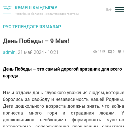
КӨМЕШ КЫҢГЫРАУ
16+
Республика балалар һәм яшүсмерләр газетасы
РУС ТЕЛЕНДӘГЕ ЯЗМАЛАР
День Победы – 9 Мая!
admin,
21 май 2024 - 10:21
1115
0
1
День Победы – это самый дорогой праздник для всего
народа.
И мы отдаем дань глубокого уважения людям, которые
боролись за свободу и независимость нашей Родины.
Дети дошкольного возраста должны знать, что война
принесла много горя и страдания людям. У
дошкольников необходимо формировать чувство
патриотизма, сопереживания прошедшим событиям