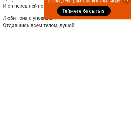
Безнең Телеграм-каналга язылыгыз
И он перед ней не устоит.
Төймәгә басыгыз!
Любит она с упоеньем,
Отдавшись всем телом, душой.
Для неё остановилось время,
Счастье пришло и покой.
12.01.2024.
«Грёзы»
Муж, любовник, просто друг,
Может быть случайный знакомый…
Но мне не попасть в этот круг:
У тебя условий много.
Я любуюсь тобой и знаю
Мне не дано познать
Нежность рук твоих -
Об этом я только мечтаю!