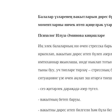
Балалар үзләренең вакытларын дөрес бү
моментларны ничек итеп җиңелрәк үтәрг
Психолог Илүзә Әминова киңәшләре
Иң элек балаларның ни өчен стресска бар
иркенләп, вакытын дөрес итеп бүлеп әзерл
имтиханнар якынлаша, инде ныклап тотыны
тыны буу, уч төпләре тирләү – стрессның 
ситуацияне үзе өчен аңлап эш итәргә тиеш
- сез җитәрлек дәрәҗәдә әзер түгел.
- вакытның бетеп баруы.
- вакытны дөрес итеп билгели һәм бүлә бе