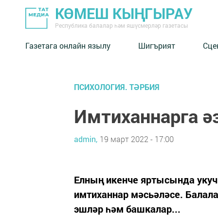
КӨМЕШ КЫҢГЫРАУ
Республика балалар һәм яшүсмерләр газетасы
Газетага онлайн язылу
Шигърият
Сце
ПСИХОЛОГИЯ. ТӘРБИЯ
Имтиханнарга 
admin,
19 март 2022 - 17:00
Елның икенче яртысында укуч
имтиханнар мәсьәләсе. Балала
эшләр һәм башкалар...