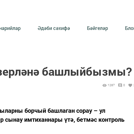
нарийлар
Әдәби сәхифә
Бәйгеләр
Бло
әзерләнә башлыйбызмы?
1287
0
ыларны борчый башлаган сорау – ул
р сынау имтиханнары үтә, бетмәс контроль