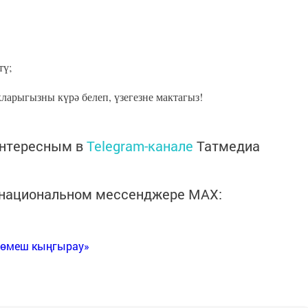
тү;
ларыгызны күрә белеп, үзегезне мактагыз!
интересным в
Telegram-канале
Татмедиа
в национальном мессенджере MАХ:
Көмеш кыңгырау»