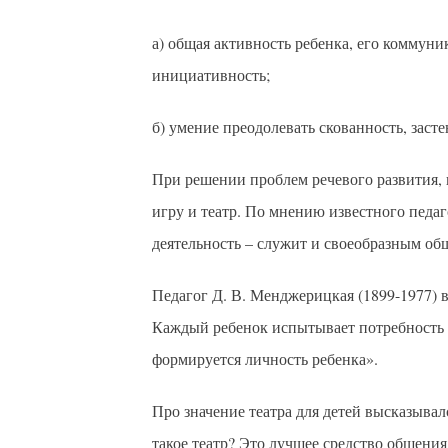
а) общая активность ребенка, его коммуни
инициативность;
б) умение преодолевать скованность, засте
При решении проблем речевого развития, 
игру и театр. По мнению известного педаг
деятельность – служит и своеобразным об
Педагог Д. В. Менджерицкая (1899-1977) в
Каждый ребенок испытывает потребность в 
формируется личность ребенка».
Про значение театра для детей высказывал
такое театр? Это лучшее средство общени