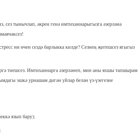
, сез тынычлап, әкрен генә имтиханнарыгызга әзерләнә
лмәячәксез!
 стресс ни өчен сездә барлыкка килде? Сезнең җитешсез ягыгыз
әргә тиешсез. Имтиханнарга әзерләнеп, мин аны яхшы тапшырам
лымдагы эшкә урнашам дигән уйлар белән үз-үзегезне
еккә язып бару);
;