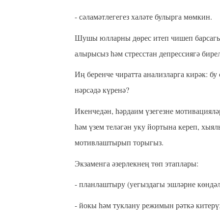
- сәламәтлегегез халәте булырга мөмкин.
Шушы юлларны дөрес итеп чишеп барсагыз
алырысыз һәм стресстан депрессиягә бире
Иң беренче чиратта анализларга кирәк: бу
нәрсәдә күренә?
Икенчедән, һәрдаим үзегезне мотивациял
һәм үзем теләгән уку йортына кереп, хыя
мотивлаштырып торыгыз.
Экзаменга әзерлекнең төп этаплары:
- планлаштыру (уегыздагы эшләрне көндәл
- йокы һәм туклану режимын рәткә китерү