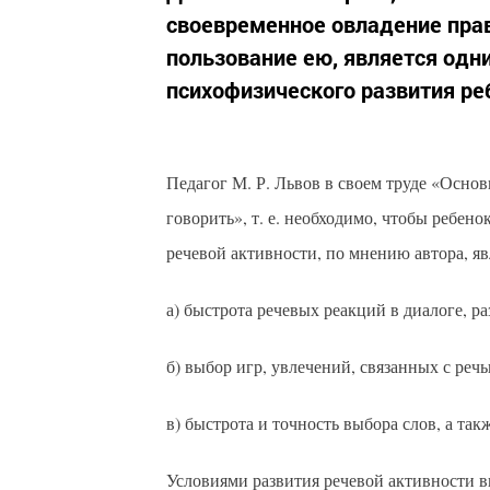
своевременное овладение прав
пользование ею, является одн
психофизического развития ре
Педагог М. Р. Львов в своем труде «Основ
говорить», т. е. необходимо, чтобы ребе
речевой активности, по мнению автора, яв
а) быстрота речевых реакций в диалоге, р
б) выбор игр, увлечений, связанных с речь
в) быстрота и точность выбора слов, а та
Условиями развития речевой активности 