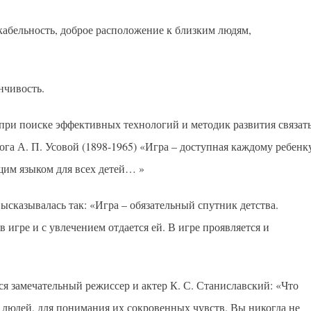
кабельность, доброе расположение к близким людям,
нчивость.
при поиске эффективных технологий и методик развития связат
ога А. П. Усовой (1898-1965) «Игра – доступная каждому ребенк
щим языком для всех детей… »
ысказывалась так: «Игра – обязательный спутник детства.
игре и с увлечением отдается ей. В игре проявляется и
ся замечательный режиссер и актер К. С. Станиславский: «Что
я людей, для понимания их сокровенных чувств. Вы никогда не