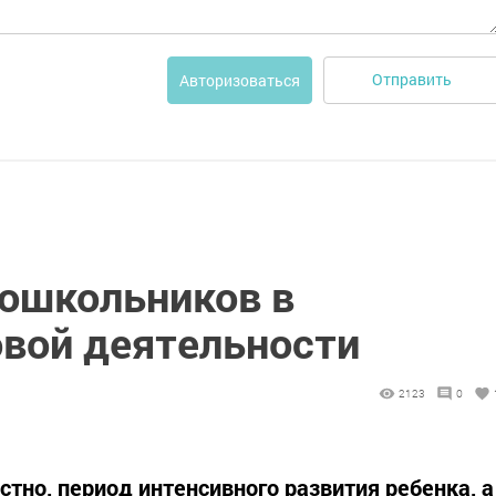
Отправить
Авторизоваться
дошкольников в
овой деятельности
2123
0
тно, период интенсивного развития ребенка, а