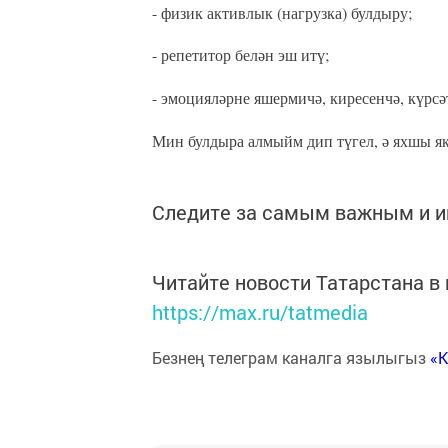
- физик активлык (нагрузка) булдыру;
- репетитор белән эш итү;
- эмоцияләрне яшермичә, киресенчә, күрсә
Мин булдыра алмыйм дип түгел, ә яхшы як
Следите за самым важным и 
Читайте новости Татарстана 
https://max.ru/tatmedia
Безнең телеграм каналга язылыгыз
«