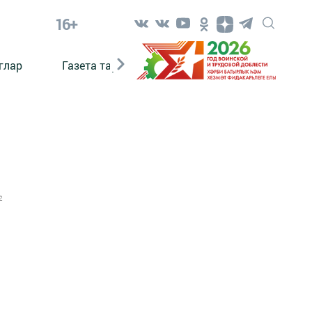
16+
глар
Газета тарихы
Әкият
Әкият язаб
2