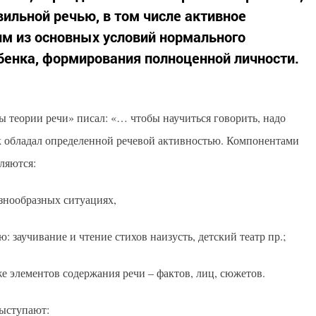
ильной речью, в том числе активное
им из основных условий нормального
бенка, формирования полноценной личности.
ы теории речи» писал: «… чтобы научиться говорить, надо
нок обладал определенной речевой активностью. Компонентами
ляются:
азнообразных ситуациях,
ю: заучивание и чтение стихов наизусть, детский театр пр.;
кже элементов содержания речи – фактов, лиц, сюжетов.
выступают: