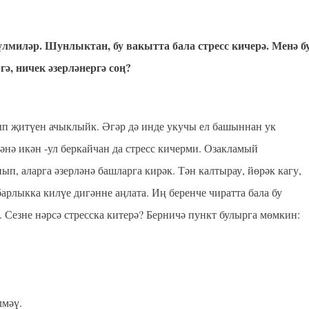
лмиләр. Шунлыктан, бу вакытта бала стресс кичерә. Менә б
ә, ничек әзерләнергә соң?
ып җитүен ачыклыйк. Әгәр дә инде укучы ел башыннан ук
әнә икән -ул беркайчан да стресс кичерми. Озакламый
п, аларга әзерләнә башларга кирәк. Тән калтырау, йөрәк кагу,
барлыкка килүе дигәнне аңлата. Иң беренче чиратта бала бу
. Сезне нәрсә стресска китерә? Берничә пункт булырга мөмкин:
лмәү.