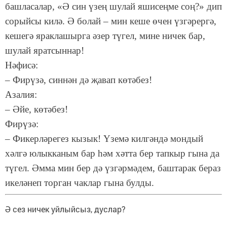
башласалар, «Ә син үзең шулай яшисеңме соң?» дип
сорыйсы килә. Ә болай – мин кеше өчен үзгәрергә,
кешегә яраклашырга әзер түгел, мине ничек бар,
шулай яратсыннар!
Нәфисә:
– Фирүзә, синнән дә җавап көтәбез!
Азалия:
– Әйе, көтәбез!
Фирүзә:
– Фикерләрегез кызык! Үземә килгәндә мондый
хәлгә юлыкканым бар һәм хәтта бер тапкыр гына да
түгел. Әмма мин бер дә үзгәрмәдем, баштарак бераз
икеләнеп торган чаклар гына булды.
Ә сез ничек уйлыйсыз, дуслар?