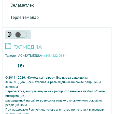
Сәламәтлек
Төрле темалар
Телефон АО «ТАТМЕДИА»:
(843) 222 09 84
16+
© 2011 - 2026. «Комеш кынгырау». Все права защищены.
© ТАТМЕДИА. Все материалы, размещенные на сайте, защищены
законом.
Перепечатка, воспроизведение и распространение в любом объеме
информации,
размещенной на сайте, возможна только с письменного согласия
редакций СМИ.
При поддержке Республиканского агентства по печати и массовым
коммуникациям.