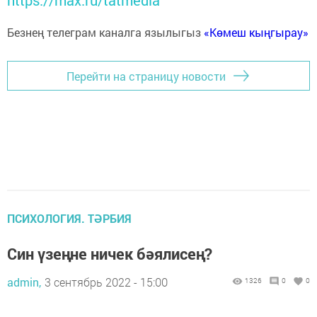
https://max.ru/tatmedia
Безнең телеграм каналга язылыгыз
«Көмеш кыңгырау»
Перейти на страницу новости
ПСИХОЛОГИЯ. ТӘРБИЯ
Син үзеңне ничек бәялисең?
admin,
3 сентябрь 2022 - 15:00
1326
0
0