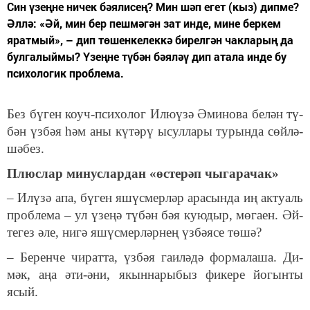
Син үзең­не ни­чек бә­я­ли­сең? Мин шәп егет (кыз) дип­ме?
Әл­лә: «Әй, мин бер пеш­мә­гән зат ин­де, ми­не бер­кем
ярат­мый», – дип тө­шен­ке­ле­к­кә би­рел­гән чак­ла­рың да
бул­га­лый­мы? Үзең­не тү­бән бә­я­ләү дип ата­ла ин­де бу
пси­хо­ло­гик проб­ле­ма.
Без бү­ген коуч-пси­хо­лог Илюүзә Әми­но­ва бе­лән тү­
бән үз­бәя һәм аны кү­тә­рү ысул­ла­ры ту­рын­да сөй­лә­
шә­без.
Плюс­лар ми­нус­лар­дан «өс­те­рәп чы­га­ра­чак»
– Илү­зә апа, бү­ген яшүс­мер­ләр ара­сын­да иң ак­ту­аль
проб­ле­ма – ул үзе­ңә тү­бән бәя ку­ю­дыр, мө­га­ен. Әй­
те­гез әле, ни­гә яшүс­мер­ләр­нең үз­бә­я­се тө­шә?
– Бе­рен­че чи­рат­та, үз­бәя га­и­лә­дә фор­ма­ла­ша. Ди­
мәк, аңа әти-әни, якын­на­ры­быз фи­ке­ре йо­гын­ты
ясый.