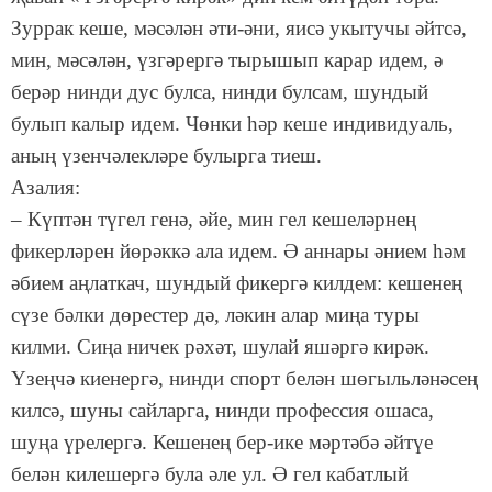
Зуррак кеше, мәсәлән әти-әни, яисә укытучы әйтсә,
мин, мәсәлән, үзгәрергә тырышып карар идем, ә
берәр нинди дус булса, нинди булсам, шундый
булып калыр идем. Чөнки һәр кеше индивидуаль,
аның үзенчәлекләре булырга тиеш.
Азалия:
– Күптән түгел генә, әйе, мин гел кешеләрнең
фикерләрен йөрәккә ала идем. Ә аннары әнием һәм
әбием аңлаткач, шундый фикергә килдем: кешенең
сүзе бәлки дөрестер дә, ләкин алар миңа туры
килми. Сиңа ничек рәхәт, шулай яшәргә кирәк.
Үзеңчә киенергә, нинди спорт белән шөгыльләнәсең
килсә, шуны сайларга, нинди профессия ошаса,
шуңа үрелергә. Кешенең бер-ике мәртәбә әйтүе
белән килешергә була әле ул. Ә гел кабатлый