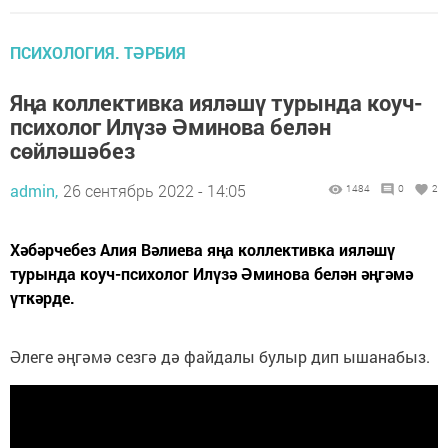
ПСИХОЛОГИЯ. ТӘРБИЯ
Яңа коллективка ияләшү турында коуч-
психолог Илүзә Әминова белән
сөйләшәбез
admin,
26 сентябрь 2022 - 14:05
1484
0
2
Хәбәрчебез Алия Вәлиева яңа коллективка ияләшү
турында коуч-психолог Илүзә Әминова белән әңгәмә
үткәрде.
Әлеге әңгәмә сезгә дә файдалы булыр дип ышанабыз.