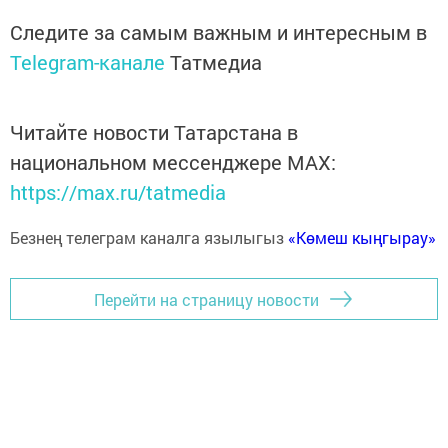
Следите за самым важным и интересным в
Telegram-канале
Татмедиа
Читайте новости Татарстана в
национальном мессенджере MАХ:
https://max.ru/tatmedia
Безнең телеграм каналга язылыгыз
«Көмеш кыңгырау»
Перейти на страницу новости