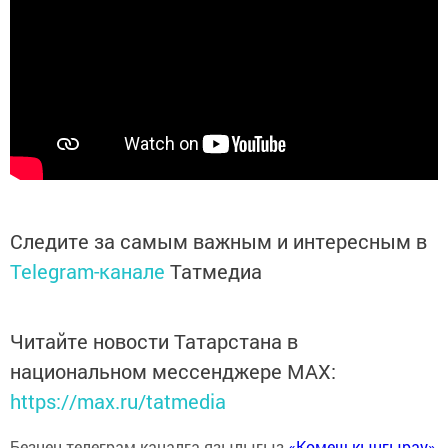
Следите за самым важным и интересным в
Telegram-канале
Татмедиа
Читайте новости Татарстана в
национальном мессенджере MАХ:
https://max.ru/tatmedia
Безнең телеграм каналга язылыгыз
«Көмеш кыңгырау»