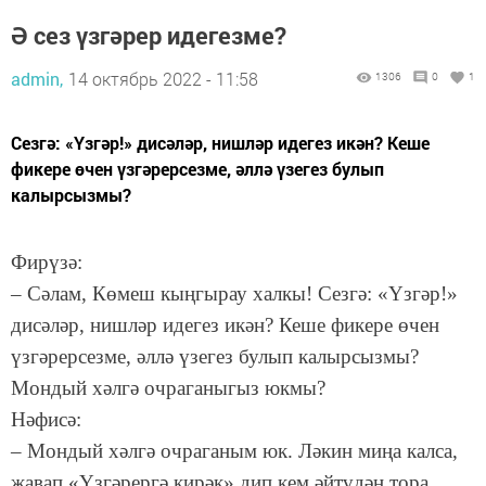
Ә сез үзгәрер идегезме?
admin,
14 октябрь 2022 - 11:58
1306
0
1
Сезгә: «Үзгәр!» дисәләр, нишләр идегез икән? Кеше
фикере өчен үзгәрерсезме, әллә үзегез булып
калырсызмы?
Фирүзә:
– Сәлам, Көмеш кыңгырау халкы! Сезгә: «Үзгәр!»
дисәләр, нишләр идегез икән? Кеше фикере өчен
үзгәрерсезме, әллә үзегез булып калырсызмы?
Мондый хәлгә очраганыгыз юкмы?
Нәфисә:
– Мондый хәлгә очраганым юк. Ләкин миңа калса,
җавап «Үзгәрергә кирәк» дип кем әйтүдән тора.