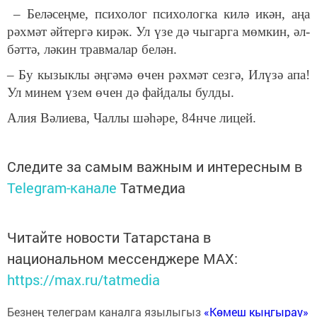
– Бе­лә­сең­ме, пси­хо­лог пси­хо­лог­ка ки­лә икән, аңа
рәх­мәт әй­тер­гә ки­рәк. Ул үзе дә чы­гар­га мөм­кин, әл­
бәт­тә, лә­кин трав­ма­лар бе­лән.
– Бу кы­зык­лы әң­гә­мә өчен рәх­мәт сез­гә, Илү­зә апа!
Ул ми­нем үзем өчен дә фай­да­лы бул­ды.
Алия Вә­ли­е­ва, Чал­лы шә­һә­ре, 84нче ли­цей.
Следите за самым важным и интересным в
Telegram-канале
Татмедиа
Читайте новости Татарстана в
национальном мессенджере MАХ:
https://max.ru/tatmedia
Безнең телеграм каналга язылыгыз
«Көмеш кыңгырау»