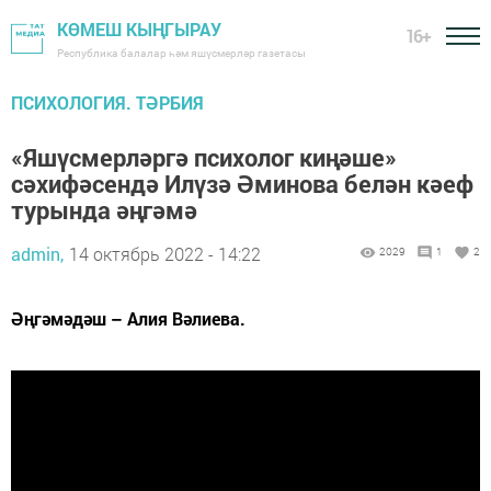
КӨМЕШ КЫҢГЫРАУ
16+
Республика балалар һәм яшүсмерләр газетасы
ПСИХОЛОГИЯ. ТӘРБИЯ
«Яшүсмерләргә психолог киңәше»
сәхифәсендә Илүзә Әминова белән кәеф
турында әңгәмә
admin,
14 октябрь 2022 - 14:22
2029
1
2
Әңгәмәдәш – Алия Вәлиева.