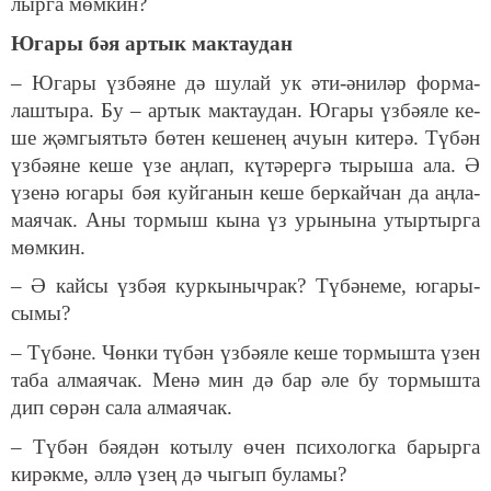
лыр­га мөм­кин?
Юга­ры бәя ар­тык мак­тау­дан
– Юга­ры үз­бә­я­не дә шу­лай ук әти-әни­ләр фор­ма­
лаш­ты­ра. Бу – ар­тык мак­тау­дан. Юга­ры үз­бә­я­ле ке­
ше җәм­гы­ять­тә бө­тен ке­ше­нең ачу­ын ки­те­рә. Тү­бән
үз­бә­я­не ке­ше үзе аң­лап, кү­тә­рер­гә ты­ры­ша ала. Ә
үзе­нә юга­ры бәя куй­га­нын ке­ше бер­кай­чан да аң­ла­
ма­я­чак. Аны тор­мыш кы­на үз уры­ны­на утыр­тыр­га
мөм­кин.
– Ә кай­сы үз­бәя кур­кы­ныч­рак? Тү­бә­не­ме, юга­ры­
сы­мы?
– Тү­бә­не. Чөн­ки тү­бән үз­бә­я­ле ке­ше тор­мыш­та үзен
та­ба ал­ма­я­чак. Ме­нә мин дә бар әле бу тор­мыш­та
дип сө­рән са­ла ал­ма­я­чак.
– Тү­бән бә­я­дән ко­ты­лу өчен пси­хо­лог­ка ба­рыр­га
ки­рәк­ме, әл­лә үзең дә чы­гып бу­ла­мы?