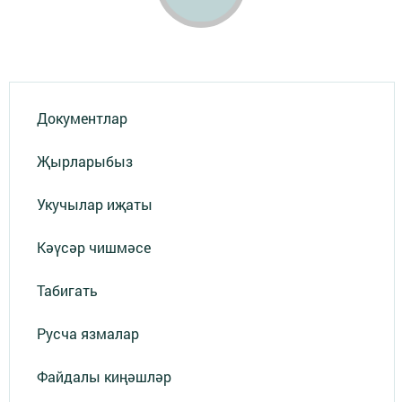
Документлар
Җырларыбыз
Укучылар иҗаты
Кәүсәр чишмәсе
Табигать
Русча язмалар
Файдалы киңәшләр