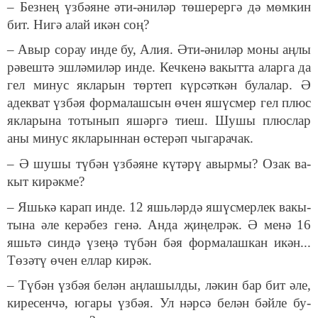
– Без­нең үзбә­я­не әти-әни­ләр тө­ше­рер­гә дә мөм­кин
бит. Ни­гә алай икән соң?
– Авыр со­рау ин­де бу, Алия. Әти-әни­ләр мо­ны аң­лы
рә­веш­тә эш­лә­ми­ләр ин­де. Кеч­ке­нә ва­кыт­та алар­га да
гел ми­нус як­ла­рын төр­теп күр­сәт­кән бу­ла­лар. Ә
адек­ват үз­бәя фор­ма­лаш­сын өчен яшүс­мер гел плюс
як­ла­ры­на то­ты­нып яшәр­гә ти­еш. Шу­шы плюс­лар
аны ми­нус як­ла­рын­нан өс­те­рәп чы­га­ра­чак.
– Ә шу­шы тү­бән үз­бә­я­не кү­тә­рү авыр­мы? Озак ва­
кыт ки­рәк­ме?
– Яшь­кә ка­рап ин­де. 12 яшь­ләр­дә яшүс­мер­лек ва­кы­
ты­на әле ке­рә­без ге­нә. Ан­да җи­ңел­рәк. Ә ме­нә 16
яшь­тә син­дә үзе­ңә тү­бән бәя фор­ма­лаш­кан икән...
Тө­зә­тү өчен ел­лар ки­рәк.
– Түбән үз­бәя бе­лән аң­ла­шыл­ды, лә­кин бар бит әле,
ки­ре­сен­чә, юга­ры үзб­әя. Ул нәр­сә бе­лән бәй­ле бу­