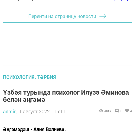
Перейти на страницу новости
ПСИХОЛОГИЯ. ТӘРБИЯ
Үзбәя турында психолог Илүзә Әминова
белән әңгәмә
admin,
1 август 2022 - 15:11
3668
1
2
Әңгәмәдәш - Алия Вәлиева.