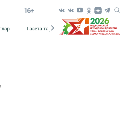
16+
глар
Газета тарихы
Әкият
Әкият язаб
3