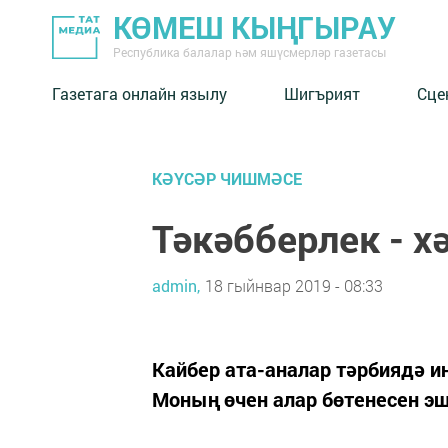
КӨМЕШ КЫҢГЫРАУ
Республика балалар һәм яшүсмерләр газетасы
Газетага онлайн язылу
Шигърият
Сце
КӘҮСӘР ЧИШМӘСЕ
Тәкәбберлек - 
admin,
18 гыйнвар 2019 - 08:33
Кайбер ата-аналар тәрбиядә и
Моның өчен алар бөтенесен эш