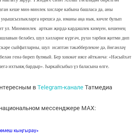
аган кеше мин-минлек хисләре кабына башласа да, аны
а уңышсызлыкларга ирешсә дә, иманы аңа нык,
көчле булып
 бит ул. Минминлек
арткан җирдә кардәшлек кимүен, кешенең
ашлавын беләбез, шул хәлләрне күргәч, рухи тәрбия җитми
д
ип
искәре сыйфатларны, шул
исәптән тәкәбберлекне дә, йөгәнләү
 белән генә биреп булмый. Бер хикмәт иясе әйткәнчә: «Нәсыйхәт
шегә ихтыяҗ бардыр». Һәркайсыбыз үз баласына өлге
.
интересным в
Telegram-канале
Татмедиа
в национальном мессенджере MАХ:
Көмеш кыңгырау»