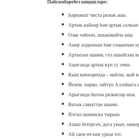
Пәйгамбәребез киңәшләре:
Һәрвакыт чиста ризык аша.
Артык кайнар һәм артык салкын
Озак чәйнәп, ашыкмыйча аша.
Ашау алдыннан һәм соңыннан к
Артыгын ашама, гел ашыйсың к
Ашаганда артык күп су эчмә.
Кыш көннәрендә – майлы, җәй к
Йөзем, хөрмә, зәйтүн Аллаһыга ш
Арыганда баллы ризыклар аша.
Ватык савыттан ашама.
Ялгыз ашамаска тырыш.
Ашап бетергәч, дога укып, шөке
Ай саен өч көн ураза тот.