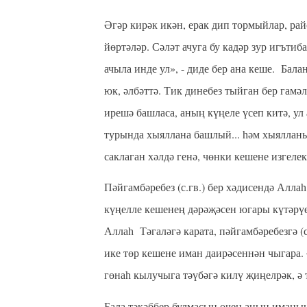
Әгәр кирәк икән, ерак дип тормыйлар,
рай
йөртәләр. Сәләт ачуга бу кадәр зур игътиб
ачыла инде ул», - диде бер ана кеше. Бал
юк, әлбәттә. Тик динебез тыйган бер гамә
ирешә башласа, аның күңеле үсеп китә, ул 
турында хыяллана башлый... һәм хыялланыр
саклаган хәлдә генә, чөнки кешене изгеле
Пәйгамбәребез (с.гв.) бер хәдисендә Алла
күңелле кешенең дәрәҗәсен югары
күтәрү
Аллаһ Тәгаләгә карата, пәйгамбәребезгә (с
ике төр кешене иман даирәсеннән чыгара. 
гөнаһ кылучыга тәүбәгә килү җиңелрәк, ә т
Бала тәкәббер булмасын өчен аның иманын