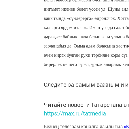
нигъмәт икәнен белеп үссен ул. Шуны аңл
вакытында «сүн
д
ерергә» өйрәнәчәк. Хәтт
калырга ярдәм итәчәк. Иман үзе дә сәләт
дәрәҗәсе байлык, акча белән
г
енә үлчәнә б
зарланабыз да. Әмма адәм баласына хас т
өчен кирәк булган рухи тәрбияне коры
сү
з
бирер
л
ек кешегә түгел, үрнәк алырлык ке
Следите за самым важным и 
Читайте новости Татарстана 
https://max.ru/tatmedia
Безнең телеграм каналга язылыгыз
«