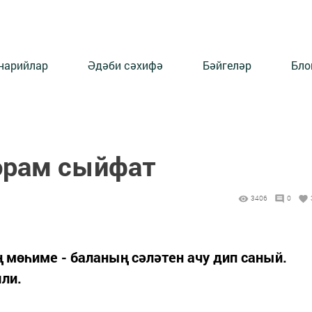
нарийлар
Әдәби сәхифә
Бәйгеләр
Бло
хәрам сыйфат
3406
0
ң мөһиме - баланың сәләтен ачу дип саный.
ли.