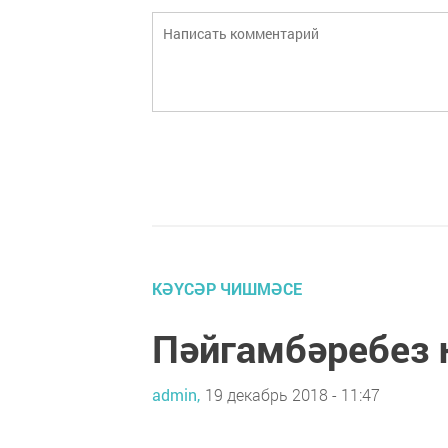
КӘҮСӘР ЧИШМӘСЕ
Пәйгамбәребез 
admin,
19 декабрь 2018 - 11:47