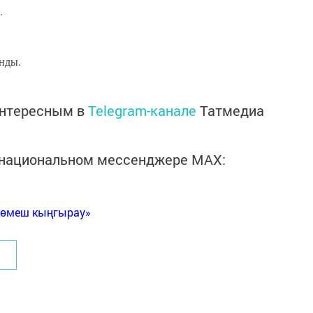
.
нды.
интересным в
Telegram-канале
Татмедиа
в национальном мессенджере MАХ:
Көмеш кыңгырау»