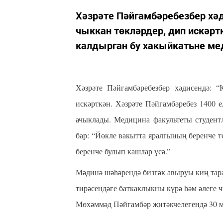
Хәзрәте Пәйгамбәребезбер хәд
чыккан төкләрдер, дип искәртк
калдырган бу хакыйкатьне ме
Хәзрәте Пәйгамбәребезбер хәдисендә: 
искәрткән. Хәзрәте Пәйгамбәребез 1400 
ачыклады. Медицина факультеты студент
бар: “Йөкле вакытта яралгының беренче 
беренче булып кашлар үсә.”
Мәдинә шәһәрендә бизгәк авыруы киң тарал
тирәсендәге баткаклыкны күрә һәм әлеге 
Мөхәммәд Пәйгамбәр җитәкчелегендә 30 м