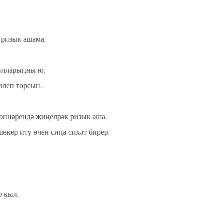
 ризык ашама.
улларыңны ю.
илеп торсын.
өннәрендә җиңелрәк ризык аша.
өкер итү өчен сиңа сихәт бирер.
р кыл.