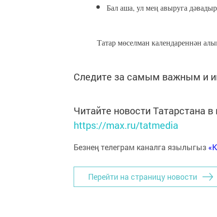
Бал аша, ул мең авыруга дәвадыр
Татар мөселман календареннән алы
Следите за самым важным и 
Читайте новости Татарстана 
https://max.ru/tatmedia
Безнең телеграм каналга язылыгыз
«
Перейти на страницу новости