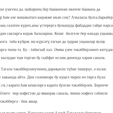
он үзәгенә дә, шәһәрнең бер башыннан икенче башына да
ар һәм әле мәшәкатьтә кирәкме икән соң?
Ачыласы булса,барыбер
аның сәләтен күреп,аны үстерергә булышуда файдадан гайре нәрсә
лдән сакларга кирәк балаларны. Кеше билгеле бер өлкәдә уңышк
алга
таба күбрәк эш күрсәтү,тагын да зуррак уңышлар яулау
га тиеш тә. Бу - табигый хәл. Әмма үзен тәкәбберләнеп китүдә
к кылудан тыя торган бу сыйфат ислам динендә хәрам санала.
һ Тәгалә тәкәбберләнүченең дәрәҗәсен түбән төшерүе, ә ихлас
е хакында әйтә. Дин галимнәре бу күңел чирен өч төргә бүлә:
.гв.) карата һәм кешеләргә карата булган тәкәбберлек. Беренче
Әлеге чир нәфестән дә яманрак санала, чөнки нәфесе сәбәпле
әкәббергә - бик авыр.
 ныгыту зарур. Үзендәге сәләт Аллаһ Тәгаләдән бирелгән