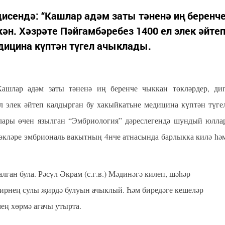
исендә: “Кашлар адәм заты тәненә иң беренч
ән. Хәзрәте Пәйгамбәребез 1400 ел элек әйте
дицина күптән түгел ачыклады.
“Кашлар адәм заты тәненә иң беренче чыккан төкләрдер, ди
ел элек әйтеп калдырган бу хакыйкатьне медицина күптән түге
лары өчен язылган “Эмбриология” дәреслегендә шундый юлла
төкләре эмбриональ вакытның 4нче атнасында барлыкка килә һә
ган була. Рәсүл Әкрам (с.г.в.) Мәдинәгә килеп, шәһәр
чирнең сулы җирдә булуын ачыклый. Һәм биредәге кешеләр
ең хөрмә агачы утырта.