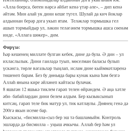
«Алла боерса, бөтен нәрсә әйбәт кенә үтәр әле», – дип кенә
әйтәм. Мин алай ук дини кеше түгел. Шулай да кич йоклар
алдыннан берәр дога укып ятам. Теләкләр тормышка гел
ашып тормыйдыр ул, ләкин теләгәнем тормышка ашса сөенәм
инде, «Аллага шөкер», дим.
Фирүзә:
Һәр кешенең милләте булган кебек, дине дә була. Ә дин – ул
ихласлылык. Дини гаиләдә туып, мөселман баласы булып
үскәнгә, төрле вәгазьләр тыңлап, ислам дине кыйммәтләренә
төшенеп барам. Без бу дөньяда бары кунак кына һәм безгә
Аллаһ янына кире әйләнеп кайтасы булачак.
8 яшьтән 12 яшькә тиклем гарәп телен өйрәндем. Ә аңа хәтле
әби- бабайлардан дини белем алдым. Бер кызыксынып
китсәң, гарәп теле бик матур ул, тик катлаулы. Дөянең генә дә
200гә якын исеме бар.
Кыскасы, «бисмилла»сыз бер эш тә башламыйм. Контроль
эшләрдә дә бисмилла – уңыш ачкычы. Аллаһ бер һәм ул