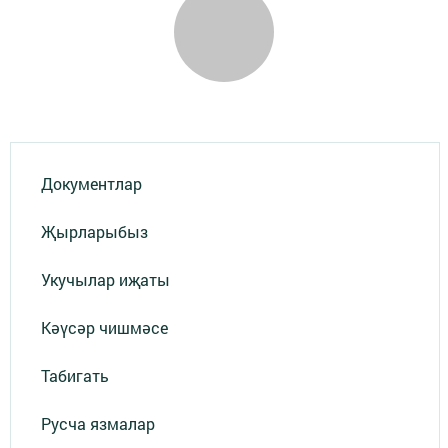
Документлар
Җырларыбыз
Укучылар иҗаты
Кәүсәр чишмәсе
Табигать
Русча язмалар