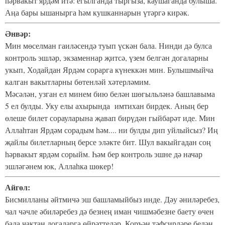
һәрвакыт ярдәм итә: егылганда тыргыза, каушаганда булыша.
Аңа бары ышанырга һәм кушканнарын үтәргә кирәк.
Әнвәр:
Мин мөселман гаиләсендә туып үскән бала. Нинди дә булса
контроль эшләр, экзаменнар җитсә, үзем белгән догаларны
укып, Ходайдан Ярдәм сорарга күнеккән мин. Булышмыйча
калган вакытларны бөтенләй хәтерләмим.
Мәсәлән, узган ел минем бию белән шөгыльләнә башлавыма
5 ел булды. Уку елы ахырында имтихан бирдек. Аның бер
өлеше билет сорауларына җавап бирүдән гыйбарәт иде. Мин
Аллаһтан Ярдәм сорадым һәм.... ни булды дип уйлыйсыз? Иң
җайлы билетларның берсе эләкте бит. Шул вакыйгадан соң
һәрвакыт ярдәм сорыйм. Һәм бер контроль эшне дә начар
эшләгәнем юк, Аллаһка шөкер!
Айгөл:
Бисмилланы әйтмичә эш башламыйбыз инде. Дәу әниләребез,
чал чәчле әбиләребез дә безнең иман чишмәбезне баету өчен
бала чактан догаларга өйрәттеләр, Коръән тәфсирләре белән