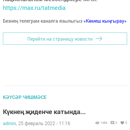
https://max.ru/tatmedia
Безнең телеграм каналга язылыгыз
«Көмеш кыңгырау»
Перейти на страницу новости
КӘҮСӘР ЧИШМӘСЕ
Күкнең җиденче катында...
admin,
25 февраль 2022 - 11:16
1494
0
0