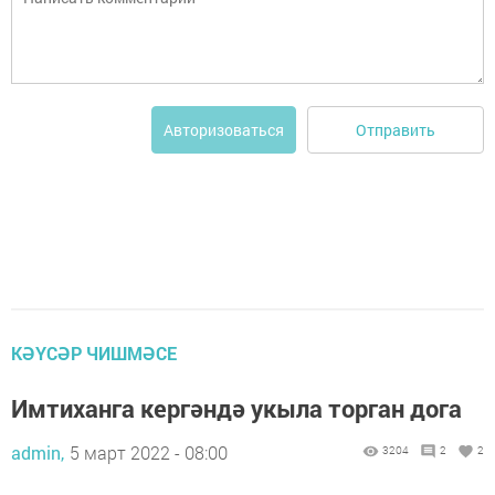
Отправить
Авторизоваться
КӘҮСӘР ЧИШМӘСЕ
Имтиханга кергәндә укыла торган дога
admin,
5 март 2022 - 08:00
3204
2
2