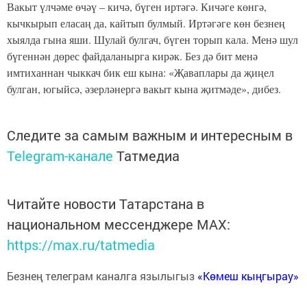
Вакыт үлчәме өчәү – кичә, бүген иртәгә. Кичәге көнгә,
кычкырып еласаң да, кайтып булмый. Иртәгәге көн безнең
хыялда гына яши. Шулай булгач, бүген торып кала. Менә шул
бүгеннән дөрес файдаланырга кирәк. Без дә бит менә
имтиханнан чыккач бик еш кына: «Җаваплары да җиңел
булган, югыйсә, әзерләнергә вакыт кына җитмәде», дибез.
Следите за самым важным и интересным в
Telegram-канале
Татмедиа
Читайте новости Татарстана в
национальном мессенджере MАХ:
https://max.ru/tatmedia
Безнең телеграм каналга язылыгыз
«Көмеш кыңгырау»