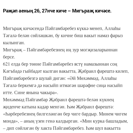
Рәҗәп аеның 26, 27нче киче – Мигъраҗ кичәсе.
Мигъраҗ кичәсендә Пәйгамбәребез күккә менеп, Аллаһы
Тәгалә белән сөйләшкән, бу кичне биш вакыт намаз фарыз
кылынган.
Мигъраҗ – Пәйгамбәребезнең иң зур могҗизаларыннан
берсе.
621 елда бер төнне Пәйгамбәребез ястү намазыннан соң
Кәгъбәдә гыйбадәт кылган вакытта, Җәбраил фәрештә килеп,
Пәйгамбәребезгә шулай дигән: «Әй Мөхәммәд, Аллаһы
Тәгалә беркемгә дә насыйп итмәгән шәрәфне сиңа насыйп
итте. Сине янына чакыра».
Мөхәммәд Пәйгамбәр Җәбраил фәрештә белән күкнең
җиденче катына кадәр менгән. Һәм Җәбраил фәрештә:
«Һәрберебезнең билгеләнгән бер чиге бардыр. Минем чигем
монда», – аның үзен генә калдырган. «Мин курка башладым,
– дип сөйләгән бу хакта Пәйгамбәребез. Һәм шул вакытта