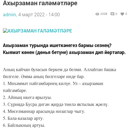
Ахырзаман галәмәтләре
admin,
4 март 2022 - 14:00
2008
0
0
Ахырзаман турында ишеткәнегез бармы сезнең?
Кыямәт көнен (дөнья бетүне) ахырзаман дип йөртәләр.
Аның кайчан буласын беркем дә белми. Аллаһтан башка
билгеле. Әмма аның билгеләре инде бар.
1. Мөхәммәт пәйгамбәрнең килүе. Ул – ахырзаман
пәйгамбәре.
2. Айның икегә ярылуы.
3. Сүриядә Бусра дигән җирдә төнлә яктылык җәелү.
4. Мөселманнар арасында низаглар чыгу.
5. Бәла-казалар арту.
6. Байлыкның артуы.