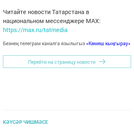
Читайте новости Татарстана в
национальном мессенджере MАХ:
https://max.ru/tatmedia
Безнең телеграм каналга язылыгыз
«Көмеш кыңгырау»
Перейти на страницу новости
КӘҮСӘР ЧИШМӘСЕ