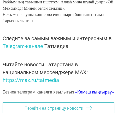
Раббымның тавышын ишеттем. Аллаһ миңа шулай диде: «Әй
Мөхәммәд! Минем белән сөйләш».
Нәкъ менә шушы көнне мөселманнарга биш вакыт намаз
фарыз кылынган.
Следите за самым важным и интересным в
Telegram-канале
Татмедиа
Читайте новости Татарстана в
национальном мессенджере MАХ:
https://max.ru/tatmedia
Безнең телеграм каналга язылыгыз
«Көмеш кыңгырау»
Перейти на страницу новости