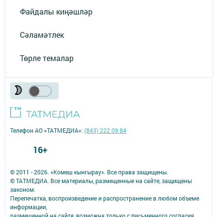
Файдалы киңәшләр
Сәламәтлек
Төрле темалар
Телефон АО «ТАТМЕДИА»:
(843) 222 09 84
16+
© 2011 - 2026. «Комеш кынгырау». Все права защищены.
© ТАТМЕДИА. Все материалы, размещенные на сайте, защищены
законом.
Перепечатка, воспроизведение и распространение в любом объеме
информации,
размещенной на сайте, возможна только с письменного согласия