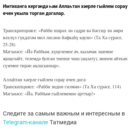
Имтиханга кергәндә һәм Аллаһтан хәерле гыйлем сорау
өчен укыла торган догалар.
Транскрипциясе: «Рабби ишрәх ли садри вә йәссир ли әмри
вәхлүл гүкдәтәм мил лисәни йәфкаһү каули» (Та Ха сүрәсе,
25-28)
Мәгънәсе: «Йә Раббым, күңелемне ач, кылачак эшемне
җиңеләйт, телемдә булган төенне чиш (аңлату), минем әйткән
сүземне тирән аңласыннар».
Аллаһтан хәерле гыйлем сорау өчен дога:
Транскипциясе: «Рабби зидни гилмән» (Та Ха сүрәсе, 114)
Мәгънәсе: «Йә, Раббым гыйлемемне арттыр!»
Следите за самым важным и интересным в
Telegram-канале
Татмедиа