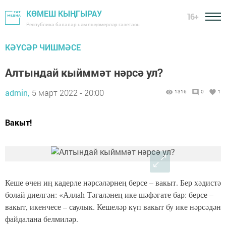
КӨМЕШ КЫҢГЫРАУ
16+
Республика балалар һәм яшүсмерләр газетасы
КӘҮСӘР ЧИШМӘСЕ
Алтындай кыйммәт нәрсә ул?
admin,
5 март 2022 - 20:00
1316
0
1
Вакыт!
Кеше өчен иң кадерле нәрсәләрнең берсе – вакыт. Бер хәдистә
болай диелгән: «Аллаһ Тәгаләнең ике шәфәгате бар: берсе –
вакыт, икенчесе – саулык. Кешеләр күп вакыт бу ике нәрсәдән
файдалана белмиләр.