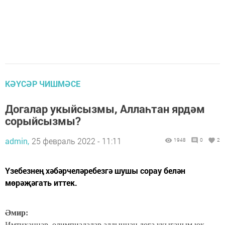
КӘҮСӘР ЧИШМӘСЕ
Догалар укыйсызмы, Аллаһтан ярдәм
сорыйсызмы?
admin,
25 февраль 2022 - 11:11
1948
0
2
Үзебезнең хәбәрчеләребезгә шушы сорау белән
мөрәҗәгать иттек.
Әмир:
Имтиханнар, олимпиадалар алдыннан дога укыганым юк.