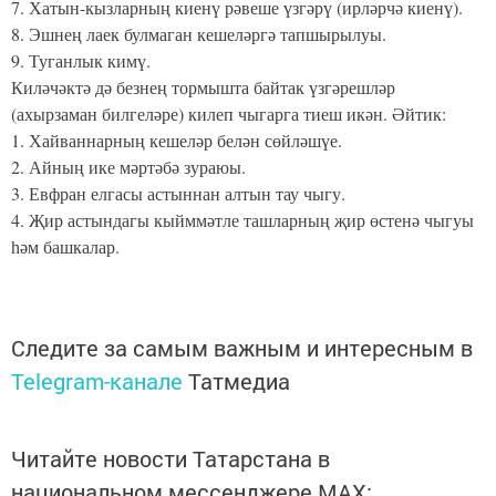
7. Хатын-кызларның киенү рәвеше үзгәрү (ирләрчә киенү).
8. Эшнең лаек булмаган кешеләргә тапшырылуы.
9. Туганлык кимү.
Киләчәктә дә безнең тормышта байтак үзгәрешләр
(ахырзаман билгеләре) килеп чыгарга тиеш икән. Әйтик:
1. Хайваннарның кешеләр белән сөйләшүе.
2. Айның ике мәртәбә зураюы.
3. Евфран елгасы астыннан алтын тау чыгу.
4. Җир астындагы кыйммәтле ташларның җир өстенә чыгуы
һәм башкалар.
Следите за самым важным и интересным в
Telegram-канале
Татмедиа
Читайте новости Татарстана в
национальном мессенджере MАХ: