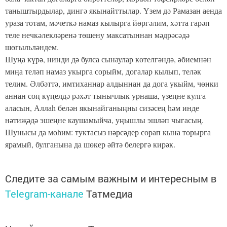
таныштырдылар, дингә якынайттылар. Үзем дә Рамазан аенда
ураза тотам, мәчеткә намаз кылырга йөргәлим, хәтта гарәп
теле нечкәлекләренә төшену максатыннан мәдрәсәдә
шөгыльләндем.
Шуңа күрә, нинди дә булса сынаулар көтелгәндә, әбиемнән
миңа теләп намаз укырга сорыйм, догалар кылып, теләк
телим. Әлбәттә, имтиханнар алдыннан да дога укыйм, чөнки
аннан соң күңелдә рәхәт тынычлык урнаша, үзеңне кулга
аласын, Аллаһ белән якынайганыңны сизәсең һәм инде
нәтиҗәдә эшеңне каушамыйча, уңышлы эшләп чыгасың.
Шунысы да мөһим: туктасыз нәрсәдер сорап кына торырга
ярамый, булганына да шөкер әйтә белергә кирәк.
Следите за самым важным и интересным в
Telegram-канале
Татмедиа