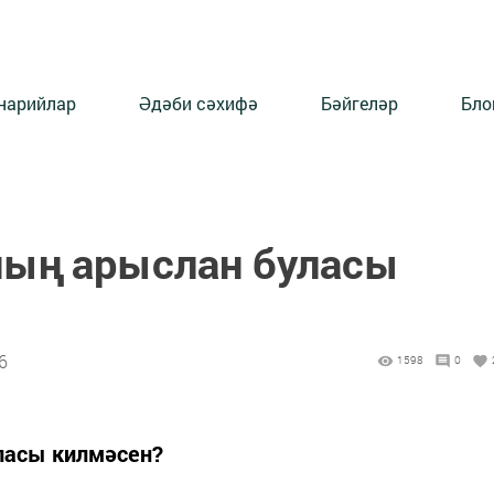
нарийлар
Әдәби сәхифә
Бәйгеләр
Бло
ның арыслан буласы
6
1598
0
ласы килмәсен?