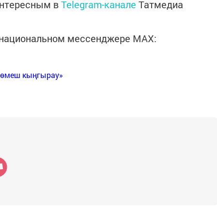
интересным в
Telegram-канале
Татмедиа
в национальном мессенджере MАХ:
Көмеш кыңгырау»