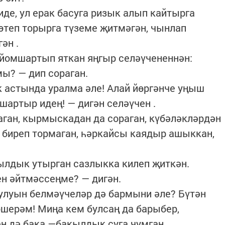
е, ул ерак басуга ризык алып кайтырга
өтеп торырга түземе җитмәгән, чынлап
ән .
омшартып яткан яңгыр селәүчененнән:
? — дип сораган.
 астында уралма әле! Алай йөргәнче уңыш
шартыр идең! — дигән селәүчен .
ган, кырмыскадан да сораган, күбәләкләрдән
п биреп тормаган, һәркайсы каядыр ашыккан,
ылдык утырган сазлыкка килеп җиткән.
н әйтмәссеңме? — дигән.
улуын белмәүчеләр дә бармыни әле? Бүтән
өшерәм! Миңа кем булсаң да барыбер,
н дә бака —бакылдык суга чумган.