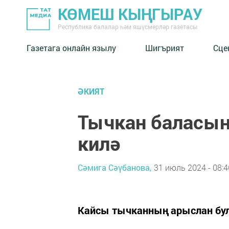
КӨМЕШ КЫҢГЫРАУ
Республика балалар һәм яшүсмерләр газетасы
Газетага онлайн язылу
Шигърият
Сце
ӘКИЯТ
Тычкан баласы
килә
Сәмига Сәүбанова,
31 июль 2024 - 08:4
Кайсы тычканның арыслан бу