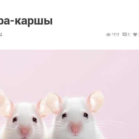
ара-каршы
4
1515
0