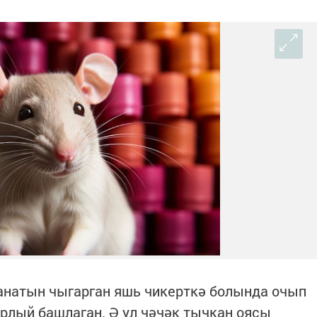
анатын чыгарган яшь чикерткә болында очып
ырлый башлаган. Ә ул чәчәк тычкан оясы