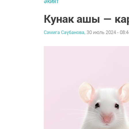
ӘКИЯТ
Кунак ашы — к
Сәмига Сәүбанова,
30 июль 2024 - 08:4