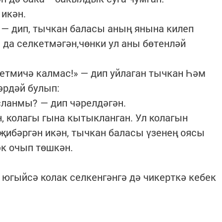
 икән.
— дип, тычкан баласы аның янына килеп
н да селкетмәгән,чөнки ул аны бөтенләй
тмичә калмас!» — дип уйлаган тычкан Һәм
әрдәй булып:
анмы? — дип чәрелдәгән.
 колагы гына кытыкланган. Ул колагын
җибәргән икән, тычкан баласы үзенең оясы
әк очып төшкән.
югыйсә колак селкенгәнгә дә чикерткә кебек