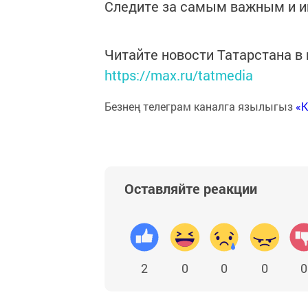
Следите за самым важным и 
Читайте новости Татарстана 
https://max.ru/tatmedia
Безнең телеграм каналга язылыгыз
«
Оставляйте реакции
2
0
0
0
0