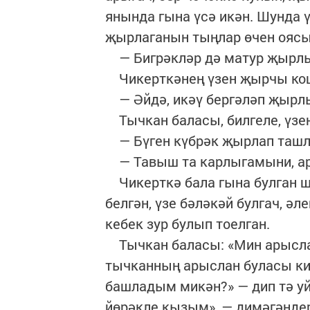
янында гына үсә икән. Шунда 
җырлаганын тыңлар өчен оясы
— Бигрәкләр дә матур җырлый
Чикерткәнең үзен җырчы кош 
— Әйдә, икәү бергәләп җырлый
Тычкан баласы, билгеле, үзе
— Бүген күбрәк җырлап ташл
— Тавыш та карлыгамыни, а
Чикерткә бала гына булган шу
белгән, үзе бәләкәй булгач, ә
кебек зур булып тоелган.
Тычкан баласы: «Мин арыслан 
тычканның арыслан буласы ки
башладым микән?» — дип тә уйл
йөрәкле кызым», — димәгәндер