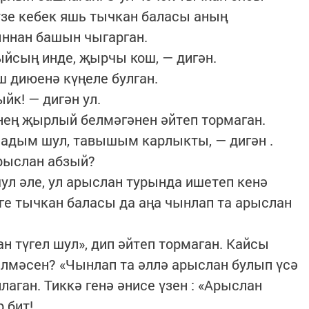
үзе кебек яшь тычкан баласы аның
ннан башын чыгарган.
сың инде, җырчы кош, — дигән.
диюенә күңеле булган.
к! — дигән ул.
нең җырлый белмәгәнен әйтеп тормаган.
адым шул, тавышым карлыкты, — дигән .
рыслан абзый?
л әле, ул арыслан турында ишетеп кенә
леге тычкан баласы да аңа чынлап та арыслан
түгел шул», дип әйтеп тормаган. Кайсы
лмәсен? «Чынлап та әллә арыслан булып үсә
аган. Тиккә генә әнисе үзен : «Арыслан
 бит!