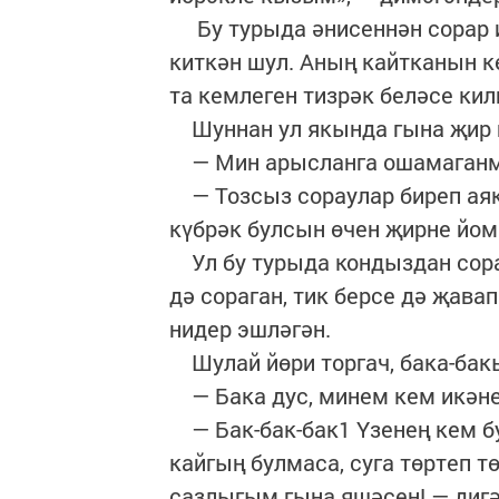
Бу турыда әнисеннән сорар ид
киткән шул. Аның кайтканын к
та кемлеген тизрәк беләсе килг
Шуннан ул якында гына җир й
— Мин арысланга ошамаганмы
— Тозсыз сораулар биреп аяк
күбрәк булсын өчен җирне йом
Ул бу турыда кондыздан сора
дә сораган, тик берсе дә җава
нидер эшләгән.
Шулай йөри торгач, бака-бак
— Бака дус, минем кем икәне
— Бак-бак-бак1 Үзенең кем б
кайгың булмаса, суга төртеп т
сазлыгым гына яшәсен! — дигә