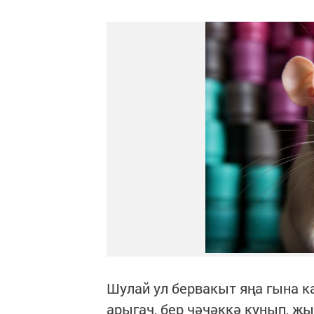
Шулай ул бервакыт яңа гына к
арыгач, бер чәчәккә кунып, җ