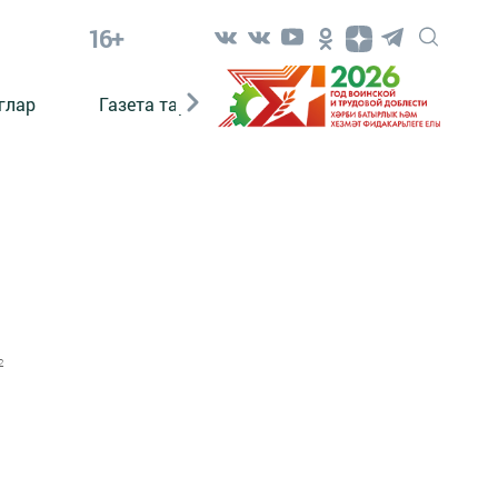
16+
глар
Газета тарихы
Әкият
Әкият язаб
2