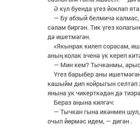
Ә күл буенда үгез йоклап ята
— Бу абзый белмичә калмас, 
сәлам биргән. Тик үгез колагы
дә ишетмәгән.
«Якынрак килеп сорасам, ише
аның колак эченә үк кереп кит
— Мин кем? Тычканмы, арысл
Үгез барыбер аны ишетмәгән,
кашыйм дип койрыгын селтәп 
янына ук чикерткәдән дә тизр
Бераз аңына килгәч:
— Тычкан гына икәнмен шул, 
очып йөрмәс идем, — дигән .