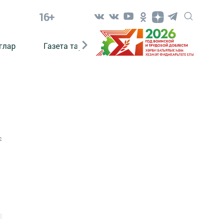
16+
глар
Газета тарихы
Әкият
Әкият язаб
2