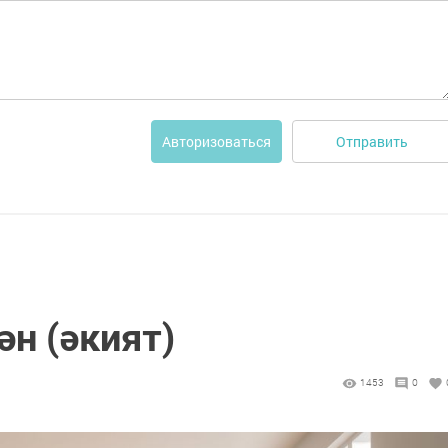
Отправить
Авторизоваться
н (әкият)
1453
0