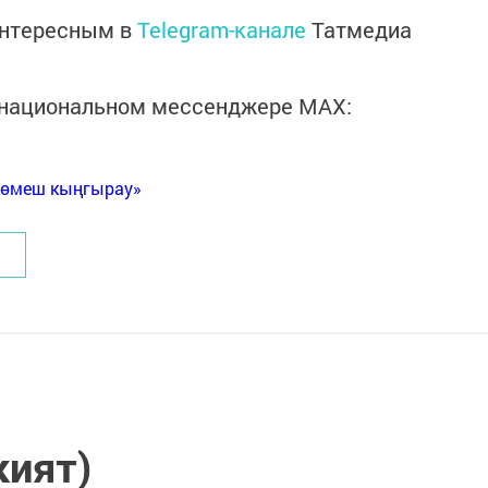
интересным в
Telegram-канале
Татмедиа
в национальном мессенджере MАХ:
Көмеш кыңгырау»
кият)