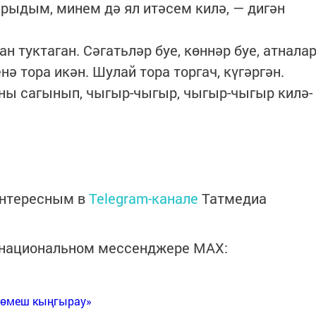
рыдым, минем дә ял итәсем килә, — дигән
туктаган. Сәгатьләр буе, көннәр буе, атнала
енә тора икән. Шулай тора торгач, күгәргән.
рны сагынып, чыгыр-чыгыр, чыгыр-чыгыр килә-
интересным в
Telegram-канале
Татмедиа
в национальном мессенджере MАХ:
Көмеш кыңгырау»