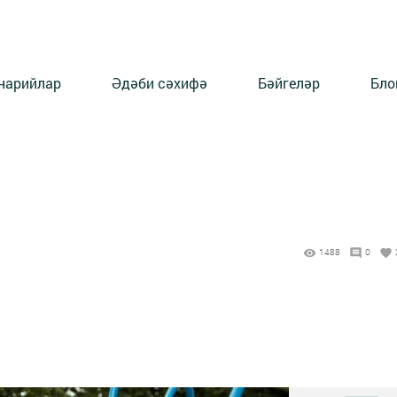
нарийлар
Әдәби сәхифә
Бәйгеләр
Бло
1488
0