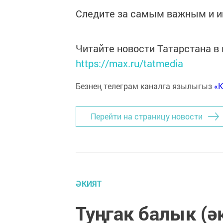
Следите за самым важным и 
Читайте новости Татарстана 
https://max.ru/tatmedia
Безнең телеграм каналга язылыгыз
«
Перейти на страницу новости
ӘКИЯТ
Туңгак балык (ә