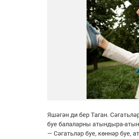
Яшәгән ди бер Таган. Сәгатьләр
буе балаларны атындыра-атынд
— Сәгатьләр буе, көннәр буе, а