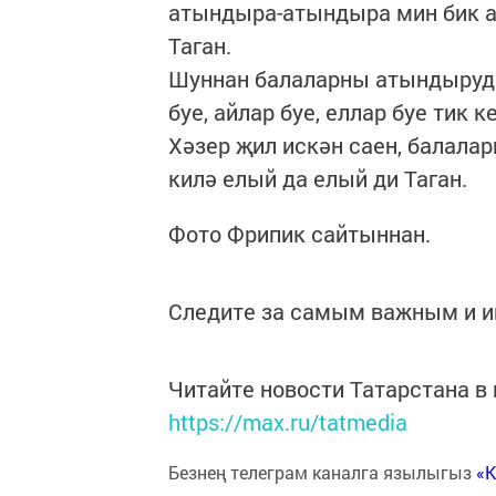
атындыра-атындыра мин бик а
Таган.
Шуннан балаларны атындырудан 
буе, айлар буе, еллар буе тик к
Хәзер җил искән саен, балала
килә елый да елый ди Таган.
Фото Фрипик сайтыннан.
Следите за самым важным и 
Читайте новости Татарстана 
https://max.ru/tatmedia
Безнең телеграм каналга язылыгыз
«