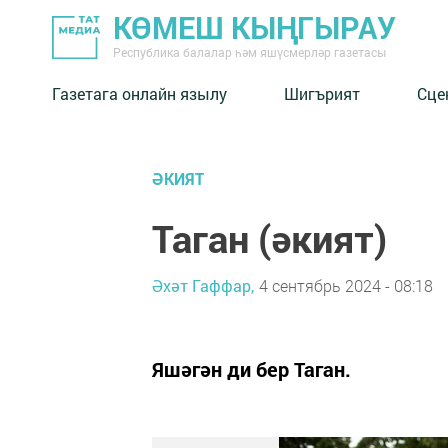
КӨМЕШ КЫҢГЫРАУ
Республика балалар һәм яшүсмерләр газетасы
Газетага онлайн язылу
Шигърият
Сце
ӘКИЯТ
Таган (әкият)
Әхәт Гаффар,
4 сентябрь 2024 - 08:18
Яшәгән ди бер Таган.