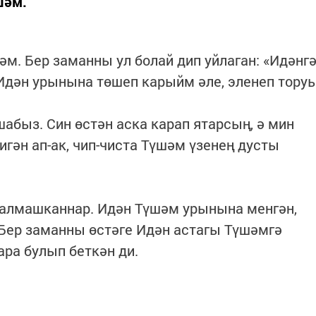
шәм.
шәм. Бер заманны ул болай дип уйлаган: «Идәнг
. Идән урынына төшеп карыйм әле, эленеп тору
быз. Син өстән аска карап ятарсың, ә мин
игән ап-ак, чип-чиста Түшәм үзенең дусты
алмашканнар. Идән Түшәм урынына менгән,
Бер заманны өстәге Идән астагы Түшәмгә
ара булып беткән ди.