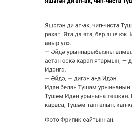
Яшәгән ди ап-ак, чип-чиста Тү
Яшәгән ди ап-ак, чип-чиста Тү
рәхәт. Ята да ята, бер эше юк
авыр ул».
— Әйдә урыннарыбызны алмаша
астан өскә карап ятармын, — д
Идәнгә.
— Әйдә, — дигән аңа Идән.
Идән белән Түшәм урыннанын 
Түшәм Идән урынына төшкән. 
караса, Түшәм тапталып, кап-к
Фото Фрипик сайтыннан.