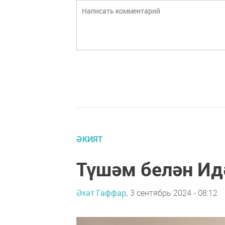
ӘКИЯТ
Түшәм белән Идә
Әхәт Гаффар,
3 сентябрь 2024 - 08:12