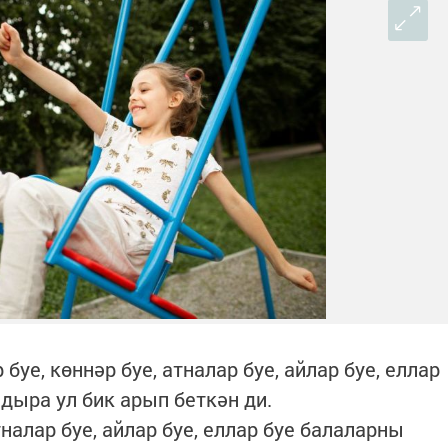
 буе, көннәр буе, атналар буе, айлар буе, еллар
ыра ул бик арып беткән ди.
тналар буе, айлар буе, еллар буе балаларны