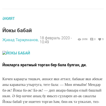
ӘКИЯТ
Йокы бабай
18 февраль 2020 -
Җәвад Тәрҗеманов,
2658
0
5
10:49
Йокларга яратмый торган бер бала булган, ди.
Кичен караңгы төшкәч, әннәсе яки әттәсе, бабакае яки әбекәе
аны караватка утыртуга, теге бала: — Мин ятмыйм! Мендәр
бә-әк! Йокы бә-әк! Бә-әк! — дип акыра-бакыра елый башлый
икән. Ә бер кичне аның бу ямьсез сүзләрен ап-ак сакаллы
Йокы бабай үзе ишетеп торган һәм, бии-ик тә үпкәләп, тиз-