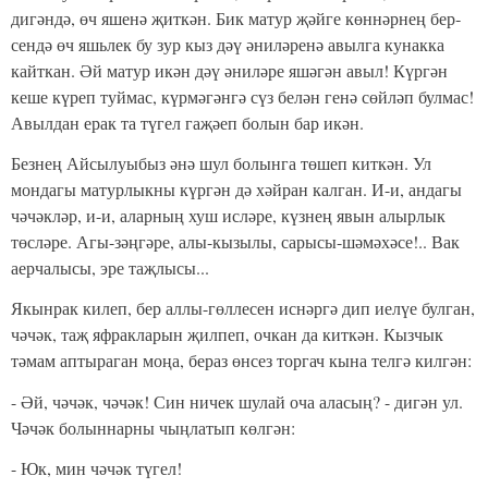
дигәндә, өч яшенә җиткән. Бик матур җәйге көннәрнең бер­
сендә өч яшьлек бу зур кыз дәү әниләренә авылга кунакка
кайткан. Әй матур икән дәү әниләре яшәгән авыл! Күргән
кеше күреп туймас, күрмәгәнгә сүз белән генә сөйләп булмас!
Авылдан ерак та түгел гаҗәеп болын бар икән.
Безнең Айсылуыбыз әнә шул болынга төшеп киткән. Ул
мондагы матурлыкны күргән дә хәйран калган. И-и, андагы
чәчәкләр, и-и, аларның хуш исләре, күзнең явын алырлык
төсләре. Агы-зәңгәре, алы-кызылы, сарысы-шәмәхәсе!.. Вак
аерчалысы, эре таҗлысы...
Якынрак килеп, бер аллы-гөллесен иснәргә дип иелүе бул­ган,
чәчәк, таҗ яфракларын җилпеп, очкан да киткән. Кызчык
тәмам аптыраган моңа, бераз өнсез торгач кына телгә килгән:
- Әй, чәчәк, чәчәк! Син ничек шулай оча аласың? - дигән ул.
Чәчәк болыннарны чыңлатып көлгән:
- Юк, мин чәчәк түгел!