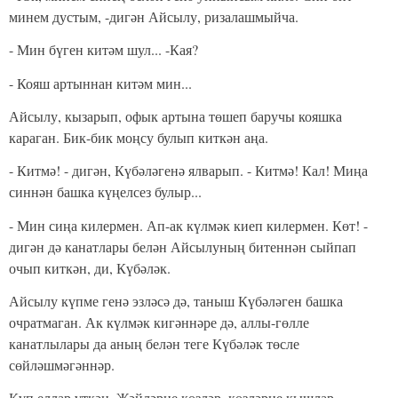
минем дустым, -дигән Айсылу, ризалашмыйча.
- Мин бүген китәм шул... -Кая?
- Кояш артыннан китәм мин...
Айсылу, кызарып, офык артына төшеп баручы кояшка
караган. Бик-бик моңсу булып киткән аңа.
- Китмә! - дигән, Күбәләгенә ялварып. - Китмә! Кал! Миңа
синнән башка күңелсез булыр...
- Мин сиңа килермен. Ап-ак күлмәк киеп килермен. Көт! -
дигән дә канат­лары белән Айсылуның битеннән сыйпап
очып киткән, ди, Күбәләк.
Айсылу күпме генә эзләсә дә, таныш Күбәләген башка
очратмаган. Ак күлмәк кигәннәре дә, аллы-гөлле
канатлылары да аның белән теге Күбәләк төсле
сөйләшмәгәннәр.
Күп еллар үткән. Җәйләрне көзләр, көзләрне кышлар