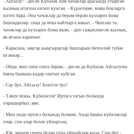
- Айсылу! - дигән Күбәләк һәм чәчәкләр арасында утырган
кызның итә­генә килеп кунган. - Күрәсеңме, кояш йокларга
китеп бара. Әнә чәчәкләр дә берәм-берәм күзләрен йома
башладылар, сиңа да өеңә кайтырга вакыт.
- Чынлап та,
чәчәкләр дә күзләрен йома икән, - дип гаҗәпләнгән кызчык,
як-ягына каранып.
- Карасана, зәңгәр кыңгыраулар башларын бөтенләй түбән
игәннәр...
- Әйдә, мин сине озата барам, - дигән дә Күбәләк Айсылуны
бакча башына кадәр озатып куйган.
- Сау бул, Айсылу! Бәхетле бул!
- Тәмле йокы, Күбәләгем! Иртәгә тагын болында
очрашырбыз, яме.
- Мин инде иртәгә болында булмам. Анда башка күбәләкләр
очар, син алар белән уйнарсың.
- Юк, минем синең белән генә уйныйсым килә. Син бит -