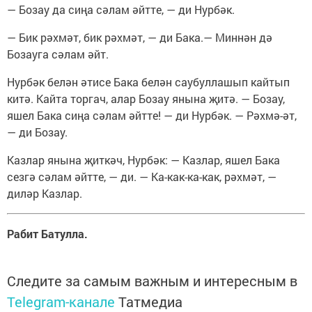
— Бозау да сиңа сәлам әйтте, — ди Нурбәк.
— Бик рәхмәт, бик рәхмәт, — ди Бака.— Миннән дә
Бозауга сәлам әйт.
Нурбәк белән әтисе Бака белән саубуллашып кайтып
китә. Кайта торгач, алар Бозау янына җитә. — Бозау,
яшел Бака сиңа сәлам әйтте! — ди Нурбәк. — Рәхмә-әт,
— ди Бозау.
Казлар янына җиткәч, Нурбәк: — Казлар, яшел Бака
сезгә сәлам әйтте, — ди. — Ка-как-ка-как, рәхмәт, —
диләр Казлар.
Рабит Батулла.
Следите за самым важным и интересным в
Telegram-канале
Татмедиа