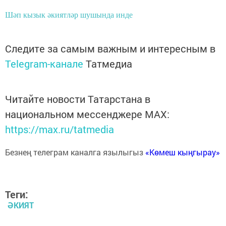
Шәп кызык әкиятләр шушында инде
Следите за самым важным и интересным в
Telegram-канале
Татмедиа
Читайте новости Татарстана в
национальном мессенджере MАХ:
https://max.ru/tatmedia
Безнең телеграм каналга язылыгыз
«Көмеш кыңгырау»
Теги:
ӘКИЯТ