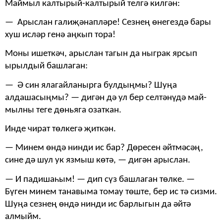
Маймыл калтырый-калтырый телгә килгән:
— Арыслан галиҗәнапләре! Сезнең өнегездә бары
хуш исләр генә аңкып тора!
Моны ишеткәч, арыслан тагын да ныграк ярсып
ырылдый башлаган:
— Ә син ялагайланырга булдыңмы? Шуңа
алдашасыңмы? — дигән дә ул бер селтәнүдә май­
мылны теге дөньяга озаткан.
Инде чират төлкегә җиткән.
— Минем өндә нинди ис бар? Дөресен әйтмәсәң,
сине дә шул ук язмыш көтә, — дигән арыслан.
— И падишаһым! — дип сүз башлаган төлке. —
Бүген минем танавыма томау төште, бер ис тә сиз­ми.
Шуңа сезнең өндә нинди ис барлыгын да әйтә
алмыйм.