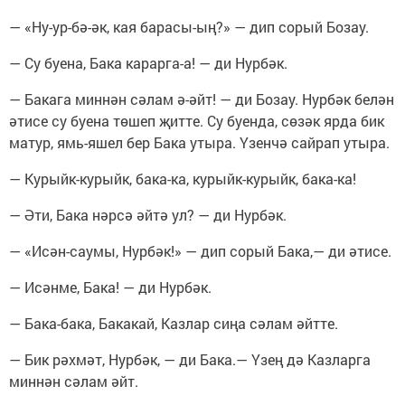
— «Ну-ур-бә-әк, кая барасы-ың?» — дип сорый Бозау.
— Су буена, Бака карарга-а! — ди Нурбәк.
— Бакага миннән сәлам ә-әйт! — ди Бозау. Нурбәк белән
әтисе су буена төшеп җитте. Су буенда, сөзәк ярда бик
матур, ямь-яшел бер Бака утыра. Үзенчә сайрап утыра.
— Курыйк-курыйк, бака-ка, курыйк-курыйк, бака-ка!
— Әти, Бака нәрсә әйтә ул? — ди Нурбәк.
— «Исән-саумы, Нурбәк!» — дип сорый Бака,— ди әтисе.
— Исәнме, Бака! — ди Нурбәк.
— Бака-бака, Бакакай, Казлар сиңа сәлам әйтте.
— Бик рәхмәт, Нурбәк, — ди Бака.— Үзең дә Казларга
миннән сәлам әйт.