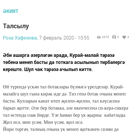
ӘКИЯТ
Талсылу
Роза Хафизова,
7 февраль 2020 - 10:55
2270
0
4
Әби ашарга әзерләгән арада, Курай-малай тәрәзә
төбенә менеп басты да тоткага асылынып тирбәлергә
кереште. Шул чак тәрәзә ачылып китте.
Өй түрендә үскән тал ботаклары бүлмәгә үрелделәр. Курай-
малайга шул гына кирәк иде дә. Тиз генә ботак очына менеп
басты. Кулларын канат итеп җилпи-җилпи, тал кәүсәсенә
барып җитте. Әле бер ботакка, әле икенчесенә си-керә-сикерә
тал өстендә озак йөрде. Үзе һаман бер үк җырны кабатлады.
Җил исә, мин үсәм, Мин үсәм, җил исә.
Йөри торгач, талның очына ук менеп җиткәнен сизми дә