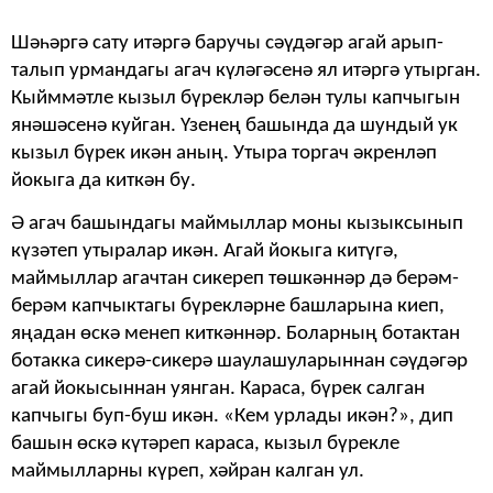
Шәһәргә сату итәргә баручы сәүдәгәр агай арып-
талып урмандагы агач күләгәсенә ял итәргә утырган.
Кыйммәтле кызыл бүрекләр белән тулы капчыгын
янәшәсенә куйган. Үзенең башында да шундый ук
кызыл бүрек икән аның. Утыра торгач әкренләп
йокыга да киткән бу.
Ә агач башындагы маймыллар моны кызыксынып
күзәтеп утыралар икән. Агай йокыга китүгә,
маймыллар агачтан сикереп төшкәннәр дә берәм-
берәм капчыктагы бүрекләрне башларына киеп,
яңадан өскә менеп киткәннәр. Боларның ботактан
ботакка сикерә-сикерә шаулашуларыннан сәүдәгәр
агай йокысыннан уянган. Караса, бүрек салган
капчыгы буп-буш икән. «Кем урлады икән?», дип
башын өскә күтәреп караса, кызыл бүрекле
маймыллар­ны күреп, хәйран калган ул.