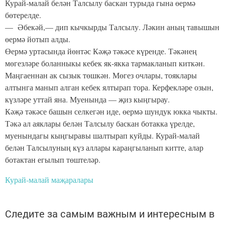
Курай-малай белән Талсылу баскан турыда гына өермә
бөтерелде.
— Әбекәй,— дип кычкырды Талсылу. Ләкин аның тавышын
өермә йотып алды.
Өермә уртасында йөнтәс Кәҗә тәкәсе күренде. Тәкәнең
мөгезләре боланныкы кебек як-якка тармакланып киткән.
Маңгаеннан ак сызык төшкән. Мөгез очлары, тояклары
алтынга манып алган кебек ялтырап тора. Керфекләре озын,
күзләре уттай яна. Муенында — җиз кыңгырау.
Кәҗә тәкәсе башын селкегән иде, өермә шундук юкка чыкты.
Тәкә ал аяклары белән Талсылу баскан ботакка үрелде,
муенындагы кыңгыравы шалтырап куйды. Курай-малай
белән Талсылуның күз аллары караңгыланып китте, алар
ботактан егылып төштеләр.
Курай-малай маҗаралары
Следите за самым важным и интересным в