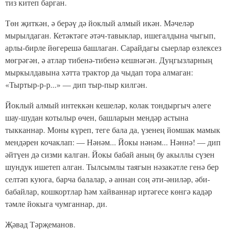
тиз китеп барган.
Төн җиткән, ә берәү дә йоклый алмый икән. Мәчеләр
мырылдаган. Кетәктәге әтәч-тавыклар, ишегалдына чыгып,
арлы-бирле йөгерешә башлаган. Сарайдагы сыерлар өзлексез
мөгрәгән, ә атлар тибенә-тибенә кешнәгән. Дуңгызларның
мыркылдавына хәтта трактор да чыдап тора алмаган:
«Тыртыр-р-р...» — дип тыр-пыр килгән.
Йоклый алмый интеккән кешеләр, колак тондыргыч әлеге
шау-шудан котылыр өчен, башларын мендәр астына
тыкканнар. Моны күреп, теге бала да, үзенең йомшак мамык
мендәрен кочаклап: — Нәнәм... Йокы нәнәм... Нәннә! — дип
әйтүен дә сизми калган. Йокы бабай аның бу акыллы сүзен
шундук ишетеп алган. Тылсымлы таягын нәзакәтле генә бер
селтәп куюга, барча балалар, ә аннан соң әти-әниләр, әби-
бабайлар, кошкортлар һәм хайваннар иртәгесе көнгә кадәр
тәмле йокыга чумганнар, ди.
Җәвад Тәрҗеманов.