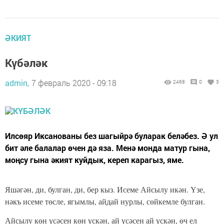
ӘКИЯТ
Күбәләк
admin,
7 февраль 2020 - 09:18
2468
0
3
Илсөяр Иксанованы без шагыйрә буларак беләбез. Ә ул
бит әле балалар өчен дә яза. Менә монда матур гына,
моңсу гына әкият куйдык, кереп карагыз, яме.
Яшәгән, ди, булган, ди, бер кыз. Исеме Айсылу икән. Үзе,
нәкъ исеме төсле, ягымлы, айдай нурлы, сөйкемле булган.
Айсылу көн үсәсен көн үскән, ай үсәсен ай үскән, өч ел