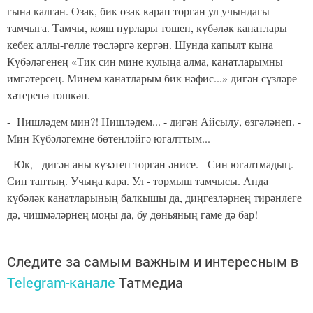
гына калган. Озак, бик озак карап торган ул учындагы
тамчыга. Тамчы, кояш нурлары төшеп, күбәләк канатлары
кебек аллы-гөлле төсләргә кергән. Шунда капылт кына
Күбәләгенең «Тик син мине кулыңа алма, канатларымны
имгәтерсең. Минем канатларым бик нәфис...» дигән сүзләре
хәтеренә төшкән.
- Нишләдем мин?! Нишләдем... - дигән Айсылу, өзгәләнеп. -
Мин Күбәләгемне бөтенләйгә югалттым...
- Юк, - дигән аны күзәтеп торган әнисе. - Син югалтмадың.
Син таптың. Учыңа кара. Ул - тормыш тамчысы. Анда
күбәләк канатларының балкышы да, диңгезләрнең тирәнлеге
дә, чишмәләрнең моңы да, бу дөньяның гаме дә бар!
Следите за самым важным и интересным в
Telegram-канале
Татмедиа