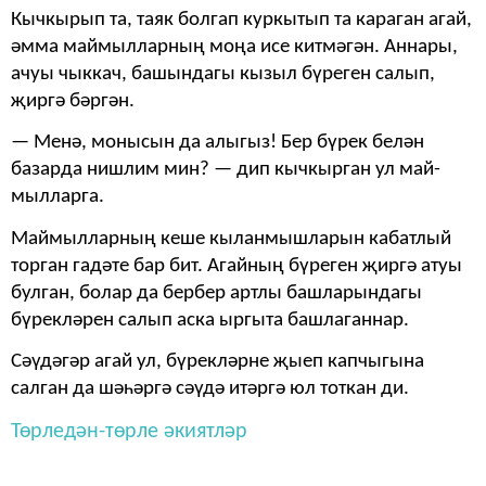
Кычкырып та, таяк бол­гап куркытып та караган агай,
әмма маймылларның моңа исе китмәгән. Ан­нары,
ачуы чыккач, ба­шындагы кызыл бүреген салып,
җиргә бәргән.
— Менә, монысын да алыгыз! Бер бүрек белән
базарда нишлим мин? — дип кычкырган ул май­
мылларга.
Маймылларның кеше кыланмышларын кабат­лый
торган гадәте бар бит. Агайның бүреген җиргә атуы
булган, болар да бер­бер артлы башларындагы
бүрекләрен салып аска ыргыта башлаганнар.
Сәүдәгәр агай ул, бүрекләрне җыеп капчы­гына
салган да шәһәргә сәүдә итәргә юл тоткан ди.
Төрледән-төрле әкиятләр