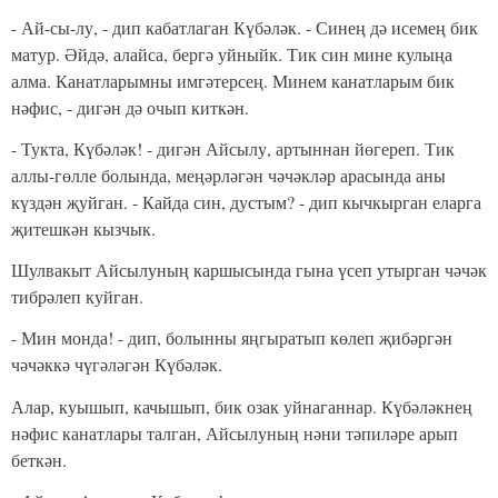
- Ай-сы-лу, - дип кабатлаган Күбәләк. - Синең дә исемең бик
матур. Әйдә, алайса, бергә уйныйк. Тик син мине кулыңа
алма. Канатларымны имгәтерсең. Минем канатларым бик
нәфис, - дигән дә очып киткән.
- Тукта, Күбәләк! - дигән Айсылу, артыннан йөгереп. Тик
аллы-гөлле болында, меңәрләгән чәчәкләр арасында аны
күздән җуйган. - Кайда син, дус­тым? - дип кычкырган еларга
җитешкән кызчык.
Шулвакыт Айсылуның каршысында гына үсеп утырган чәчәк
тибрәлеп куйган.
- Мин монда! - дип, болынны яңгыратып көлеп җибәргән
чәчәккә чүгәләгән Күбәләк.
Алар, куышып, качышып, бик озак уйнаганнар. Күбәләкнең
нәфис канат­лары талган, Айсылуның нәни тәпиләре арып
беткән.