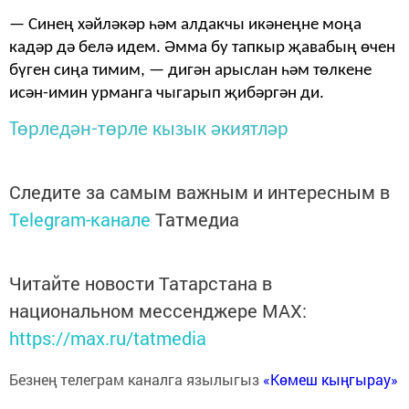
— Синең хәйләкәр һәм алдакчы икәнеңне моңа
кадәр дә белә идем. Әмма бу тапкыр җавабың өчен
бүген сиңа тимим, — дигән арыслан һәм төлкене
исән-имин урманга чыгарып җибәргән ди.
Төрледән-төрле кызык әкиятләр
Следите за самым важным и интересным в
Telegram-канале
Татмедиа
Читайте новости Татарстана в
национальном мессенджере MАХ:
https://max.ru/tatmedia
Безнең телеграм каналга язылыгыз
«Көмеш кыңгырау»