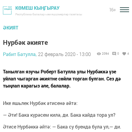
КӨМЕШ КЫҢГЫРАУ
16+
Республика балалар һәм яшүсмерләр газетасы
ӘКИЯТ
Нурбәк әкияте
Рабит Батулла,
22 февраль 2020 - 13:00
2094
0
4
Танылган язучы Роберт Батулла улы Нурбәккә үзе
уйлап чыгарган әкиятне сөйли торган булган. Сез дә
тыңлап карагыз әле, балалар.
Ике яшьлек Нурбәк әтисенә әйтә:
— Әти! Бака күрәсем килә, ди. Бака кайда тора ул?
Әтисе Нурбәккә әйтә: — Бака су буенда була ул,— ди.