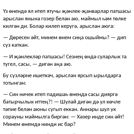
Үз өнендә ял итеп ятучы җәнлек-җанварлар патшасы
арыслан янына гозер белән аю, маймыл һәм төлке
килгән ди. Болар килеп керүгә, арыслан аюга:
— Дөресен әйт, минем өнем сиңа ошыймы? — дип
сүз каткан.
— И җәнлекләр патшасы! Сезнең өндә суларлык та
түгел, сасы, — дигән аңа аю.
Бу сүзләрне ишеткәч, арыслан ярсып ырылдарга
тотынган:
— Син ничек итеп падишаһ өнендә сасы дияргә
батырчылык иттең?! — Шулай дигән дә ул көчле
тәпие белән аюны сугып еккан. Аннары шул ук
сорауны маймылга биргән: — Хәзер инде син әйт!
Минем өнемдә нинди ис бар?