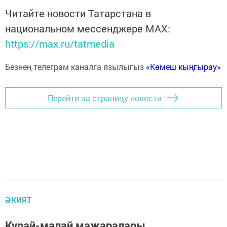
Читайте новости Татарстана в
национальном мессенджере MАХ:
https://max.ru/tatmedia
Безнең телеграм каналга язылыгыз
«Көмеш кыңгырау»
Перейти на страницу новости
ӘКИЯТ
Курай-малай маҗаралары