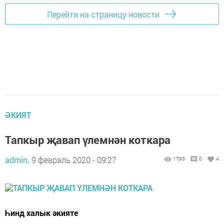
Перейти на страницу новости
ӘКИЯТ
Тапкыр җавап үлемнән коткара
admin,
9 февраль 2020 - 09:27
1793
0
4
Һинд халык әкияте