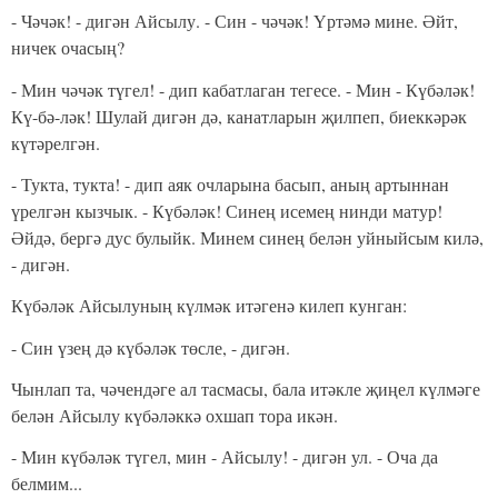
- Чәчәк! - дигән Айсылу. - Син - чәчәк!
Үртәмә мине. Әйт,
ничек очасың?
- Мин чәчәк түгел! - дип кабатлаган тегесе. - Мин - Күбәләк!
Кү-бә-ләк! Шулай дигән дә, канатларын җилпеп, биеккәрәк
күтәрелгән.
- Тукта, тукта! - дип аяк очларына басып, аның артыннан
үрелгән кыз­чык. - Күбәләк! Синең исемең нинди матур!
Әйдә, бергә дус булыйк. Минем синең белән уйныйсым килә,
- дигән.
Күбәләк Айсылуның күлмәк итәгенә килеп кунган:
- Син үзең дә күбәләк төсле, - дигән.
Чынлап та, чәчендәге ал тасмасы, бала итәкле җиңел күлмәге
белән Айсы­лу күбәләккә охшап тора икән.
- Мин күбәләк түгел, мин - Айсылу! - дигән ул. - Оча да
белмим...