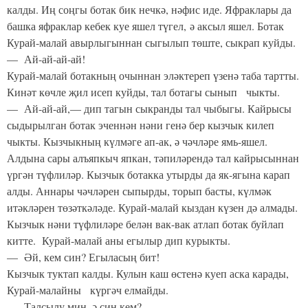
калды. Иң соңгы ботак бик нечкә, нәфис иде. Яфраклары да
башка яфраклар кебек куе яшел түгел, ә аксыл яшел. Ботак
Курай-малай авырлыгыннан сыгылып төште, сыкрап куйды.
— Ай-ай-ай-ай!
Курай-малай ботакның очыннан эләктереп үзенә таба тартты.
Кинәт көчле җил исеп куйды, тал ботагы сынып чыкты.
— Ай-ай-ай,— дип тагын сыкранды тал чыбыгы. Кайрысы
сыдырылган ботак эченнән нәни генә бер кызчык килеп
чыкты. Кызчыкның күлмәге ап-ак, ә чәчләре ямь-яшел.
Алдына сары алъяпкыч япкан, тәпиләрендә тал кайрысыннан
үргән түфлиләр. Кызчык ботакка утырды да як-ягына карап
алды. Аннары чәчләрен сыпырды, торып басты, күлмәк
итәкләрен төзәткәләде. Курай-малай кыздан күзен дә алмады.
Кызчык нәни түфлиләре белән вак-вак атлап ботак буйлап
китте. Курай-малай аны егылыр дип курыкты.
— Әй, кем син? Егыласың бит!
Кызчык туктап калды. Кулын каш өстенә куеп аска карады,
Курай-малайны күргәч елмайды.
— Талсылу мин, ә син кем?