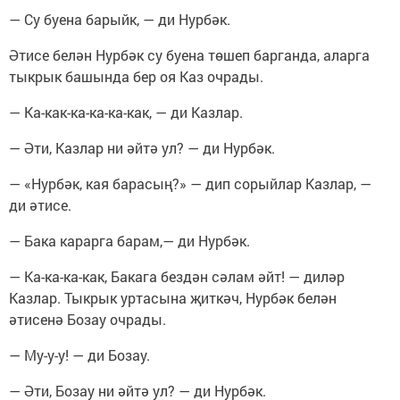
— Су буена барыйк, — ди Нурбәк.
Әтисе белән Нурбәк су буена төшеп барганда, аларга
тыкрык башында бер оя Каз очрады.
— Ка-как-ка-ка-ка-как, — ди Казлар.
— Әти, Казлар ни әйтә ул? — ди Нурбәк.
— «Нурбәк, кая барасың?» — дип сорыйлар Казлар, —
ди әтисе.
— Бака карарга барам,— ди Нурбәк.
— Ка-ка-ка-как, Бакага бездән сәлам әйт! — диләр
Казлар. Тыкрык уртасына җиткәч, Нурбәк белән
әтисенә Бозау очрады.
— Му-у-у! — ди Бозау.
— Әти, Бозау ни әйтә ул? — ди Нурбәк.