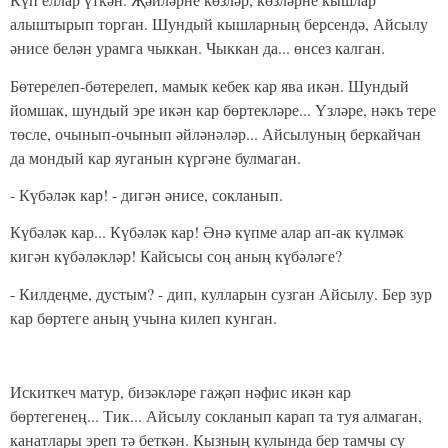
алыштырып торган. Шундый кышларның берсендә, Айсылу
әнисе белән урамга чыккан. Чыккан да... өнсез калган.
Бөтерелеп-бөтерелеп, мамык кебек кар ява икән. Шундый
йомшак, шун­дый эре икән кар бөртекләре... Үзләре, нәкъ тере
төсле, очынып-очынып әйләнәләр... Айсылуның беркайчан
да мондый кар яуганын күргәне булмаган.
- Күбәләк кар! - дигән әнисе, сокланып.
Күбәләк кар... Күбәләк кар! Әнә күпме алар ап-ак күлмәк
кигән күбәләкләр! Кайсысы соң аның күбәләге?
- Килдеңме, дустым? - дип, кулларын сузган Айсылу. Бер зур
кар бөртеге аның учына килеп кунган.
Искиткеч матур, бизәкләре гаҗәп нәфис икән кар
бөртегенең... Тик... Айсылу сокланып карап та туя алма­ган,
канатлары эреп тә беткән. Кызның кулында бер тамчы су