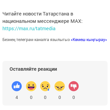
Читайте новости Татарстана в
национальном мессенджере MАХ:
https://max.ru/tatmedia
Безнең телеграм каналга язылыгыз
«Көмеш кыңгырау»
Оставляйте реакции
4
0
0
0
0