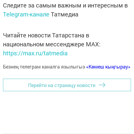
Следите за самым важным и интересным в
Telegram-канале
Татмедиа
Читайте новости Татарстана в
национальном мессенджере MАХ:
https://max.ru/tatmedia
Безнең телеграм каналга язылыгыз
«Көмеш кыңгырау»
Перейти на страницу новости