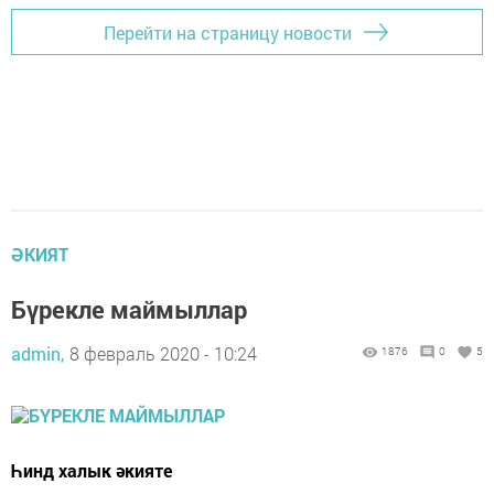
Перейти на страницу новости
ӘКИЯТ
Бүрекле маймыллар
admin,
8 февраль 2020 - 10:24
1876
0
5
Һинд халык әкияте