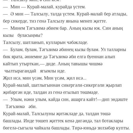
— Мин — Курай-малай, курайда үстем.
— Ә мин — Талсылу, талда үстем. Курай-малай бер атлады,
бер сикерде, тиз генә Талсылу янына менеп җитте.
— Минем Тәгъзимә әбием бар. Аның кызы юк. Син аның
кызы буласыңмы?
Талсылу, шатланып, кулларын чәбәкләде.
— Булам, булам, Тәгъзимә әбинең кызы булам. Ул талларны
бик ярата, әниемне дә Тәгъзимә әби елга буеннан алып
кайтып утырткан,— диде. Аның тавышы чишмә
чылтырагандай ягымлы иде.
Җил исә, мин үсәм, Мин үсәм, җил исә...
Курай-малай, шатлыгыннан сикергәли-сикергәли җырлап
җибәргән иде, талдан әз генә егылып төшмәде.
— Улым, нәни улым, кайда син, ашарга кайт!—дип эндәште
Тәгъзимә әби.
Курай-малай, Талсылуны җитәкләде дә, талдан төшә
башлады. Инде төшеп җиттек кенә дигәндә, тал ботаклары
бөгелә-сыгыла чайкала башлады. Тирә-юньдә зилзәбәр купты.