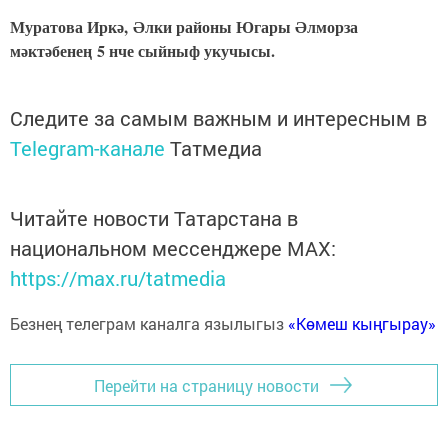
Муратова Иркә, Әлки районы Югары Әлморза
мәктәбенең 5 нче сыйныф укучысы.
Следите за самым важным и интересным в
Telegram-канале
Татмедиа
Читайте новости Татарстана в
национальном мессенджере MАХ:
https://max.ru/tatmedia
Безнең телеграм каналга язылыгыз
«Көмеш кыңгырау»
Перейти на страницу новости