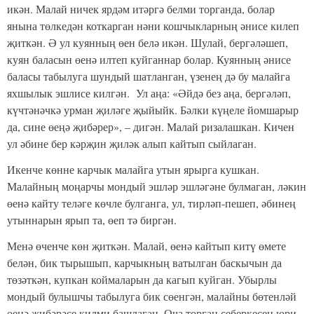
икән. Малай ничек ярдәм итәргә белми торганда, болар
янына төлкедән коткарган нәни кошчыкларның әнисе килеп
җиткән. Ә ул куянның өен белә икән. Шулай, бергәләшеп,
куян баласын өенә илтеп куйганнар болар. Куянның әнисе
баласы табылуга шундый шатланган, үзенең дә бу малайга
яхшылык эшлисе килгән. Ул аңа: «Әйдә без аңа, бергәләп,
күчтәнәчкә урман җиләге җыйыйк. Бәлки күңеле йомшарыр
да, сине өеңә җибәрер», – дигән. Малай ризалашкан. Кичен
ул әбине бер кәрҗин җиләк алып кайтып сыйлаган.
Икенче көнне карчык малайга утын ярырга кушкан.
Малайның моңарчы мондый эшләр эшләгәне булмаган, ләкин
өенә кайту теләге көчле булганга, ул, тирләп-пешеп, әбинең
утыннарын ярып та, өеп тә биргән.
Менә өченче көн җиткән. Малай, өенә кайтып китү өмете
белән, бик тырышып, карчыкның ватылган баскычын да
төзәткән, купкан коймаларын да кагып куйган. Убырлы
мондый булышчы табылуга бик сөенгән, малайны бөтенләй
өенә җибәрәсе килми башлаган. Оча торган себеркесен юри