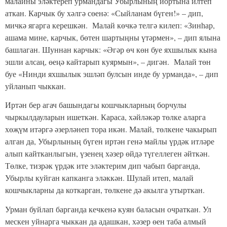
малайны эләктереп урмандагы Убырлының йортына илтеп
аткан. Карчык бу хәлгә сөенә: «Сыйланам бүген!» – дип,
мичкә ягарга керешкән. Малай көчкә телгә килеп: «Зинһар,
ашама мине, карчык, бөтен шартыңны үтәрмен», – дип ялына
башлаган. Шуннан карчык: «Әгәр өч көн буе яхшылык кына
эшли алсаң, өеңә кайтарып куярмын», – дигән. Малай төн
буе «Нинди яхшылык эшләп булсын инде бу урманда», – дип
уйланып чыккан.
Иртән бер агач башындагы кошчыкларның борчулы
чыркылдауларын ишеткән. Караса, хәйләкәр төлке аларга
хөҗүм итәргә әзерләнеп тора икән. Малай, төлкене чакырып
алган да, Убырлының бүген иртән генә майлы үрдәк итләре
алып кайтканлыгын, үзенең хәзер өйдә түгеллеген әйткән.
Төлке, тизрәк үрдәк ите эләктерим дип чабып барганда,
Убырлы куйган капканга эләккән. Шулай итеп, малай
кошчыкларны да коткарган, төлкене дә акылга утырткан.
Урман буйлап барганда кечкенә куян баласын очраткан. Ул
мескен уйнарга чыккан да адашкан, хәзер өен таба алмый