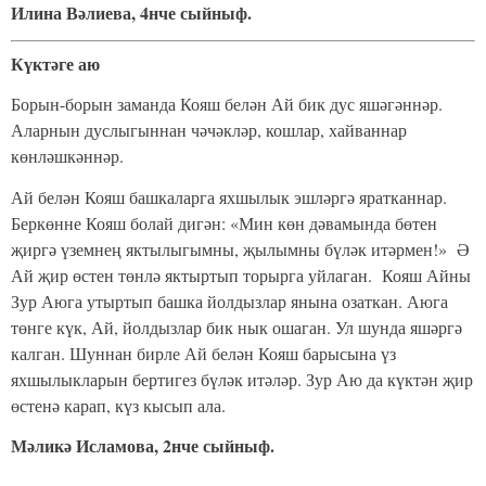
Илина Вәлиева, 4нче сыйныф.
Күктәге аю
Борын-борын заманда Кояш белән Ай бик дус яшәгәннәр.
Аларнын дуслыгыннан чәчәкләр, кошлар, хайваннар
көнләшкәннәр.
Ай белән Кояш башкаларга яхшылык эшләргә яратканнар.
Беркөнне Кояш болай дигән: «Мин көн дәвамында бөтен
җиргә үземнең яктылыгымны, җылымны бүләк итәрмен!» Ә
Ай җир өстен төнлә яктыртып торырга уйлаган. Кояш Айны
Зур Аюга утыртып башка йолдызлар янына озаткан. Аюга
төнге күк, Ай, йолдызлар бик нык ошаган. Ул шунда яшәргә
калган. Шуннан бирле Ай белән Кояш барысына үз
яхшылыкларын бертигез бүләк итәләр. Зур Аю да күктән җир
өстенә карап, күз кысып ала.
Мәликә Исламова, 2нче сыйныф.