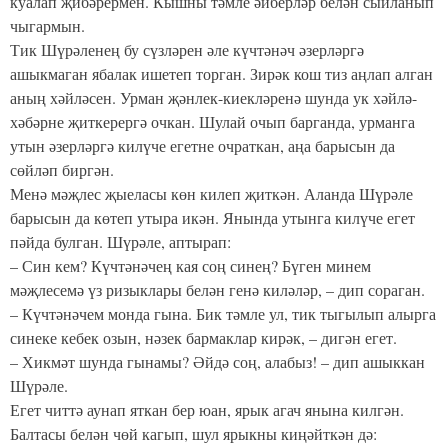
куалап җибәрермен. Кышны тәмле әйберләр белән сыйланып
чыгармын.
Тик Шүрәленең бу сүзләрен әле күчтәнәч әзерләргә
ашыкмаган ябалак ишетеп торган. Зирәк кош тиз аңлап алган
аның хәйләсен. Урман җәнлек-киекләренә шунда ук хәйлә-
хәбәрне җиткерергә очкан. Шулай очып барганда, урманга
утын әзерләргә килүче егетне очраткан, аңа барысын да
сөйләп биргән.
Менә мәҗлес җыеласы көн килеп җиткән. Аланда Шүрәле
барысын да көтеп утыра икән. Янында утынга килүче егет
пәйда булган. Шүрәле, аптырап:
– Син кем? Күчтәнәчең кая соң синең? Бүген минем
мәҗлесемә үз ризыклары белән генә киләләр, – дип сораган.
– Күчтәнәчем монда гына. Бик тәмле ул, тик тыгылып алырга
синеке кебек озын, нәзек бармаклар кирәк, – дигән егет.
– Хикмәт шунда гынамы? Әйдә соң, алабыз! – дип ашыккан
Шүрәле.
Егет читтә аунап яткан бер юан, ярык агач янына килгән.
Балтасы белән чөй кагып, шул ярыкны киңәйткән дә: