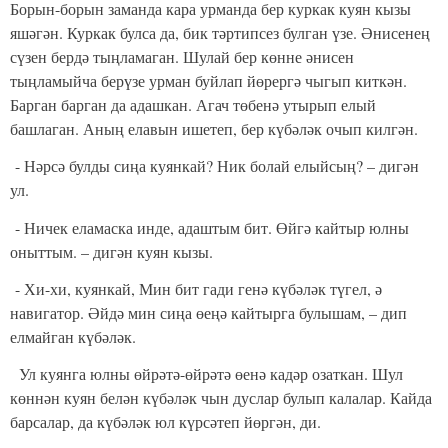
Борын-борын заманда кара урманда бер куркак куян кызы
яшәгән. Куркак булса да, бик тәртипсез булган үзе. Әнисенең
сүзен бердә тыңламаган. Шулай бер көнне әнисен
тыңламыйча берүзе урман буйлап йөрергә чыгып киткән.
Барган барган да адашкан. Агач төбенә утырып елый
башлаган. Аның елавын ишетеп, бер күбәләк очып килгән.
- Нәрсә булды сиңа куянкай? Ник болай елыйсың? – дигән
ул.
- Ничек еламаска инде, адаштым бит. Өйгә кайтыр юлны
оныттым. – дигән куян кызы.
- Хи-хи, куянкай, Мин бит гади генә күбәләк түгел, ә
навигатор. Әйдә мин сиңа өеңә кайтырга булышам, – дип
елмайган күбәләк.
Ул куянга юлны өйрәтә-өйрәтә өенә кадәр озаткан. Шул
көннән куян белән күбәләк чын дуслар булып калалар. Кайда
барсалар, да күбәләк юл күрсәтеп йөргән, ди.