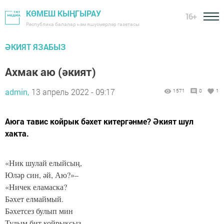
КӨМЕШ КЫҢГЫРАУ
16+
Республика балалар һәм яшүсмерләр газетасы
ӘКИЯТ ЯЗАБЫЗ
Ахмак аю (әкият)
admin,
13 апрель 2022 - 09:17
1571
0
1
Аюга тавис койрык бәхет китергәнме? Әкият шул
хакта.
«Ник шулай елыйсың,
Юләр син, әй, Аю?»–
«Ничек еламаска?
Бәхет елмаймый.
Бәхетсез булып мин
Тудым бит койрыксыз.