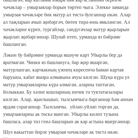
чәчәкләр – умырзаялар борын төртеп чыга. Элекке заманда
умырзая чәчәкләре бик матур ал төстә булганнар икән. Алар
ал таҗларын ачып җибәргәч, бөтен тирә-юнь ямьләнгән. Ал
чәчәкләрне күреп, тургайлар, сандугачлар матур җырларын
җырлап җибәргәннәр. Шулай итеп, урманда яз бәйрәме
башланган.
Ләкин бу бәйрәмне урманда яшәүче карт Убырлы бер дә
яратмаган. Чөнки яз башлануга, бар җир яшәргән,
матурланган, карчыкның үзенең киресенчә һаман картая
баруына, кабат яшәрә алмавына ачуы килгән. Шуңа күрә ул
матур умырзаяларны күрә алмаган, аларны таптаган,
йолыккан. Бу хәлне кошларның ничек тә туктатасылары
килгән. Алар, җыелышып, тылсымчыга барганнар һәм аннан
ярдәм сораганнар. Тылсымчы, уйлап-уйлап торган да,
умырзаяларны ак төскә манган. Убырлы килеп тузына
башласа, алар тиз генә башларын ак кар астына яшергәннәр.
Шул вакыттан бирле умырзая чәчәкләре ак төстә икән.