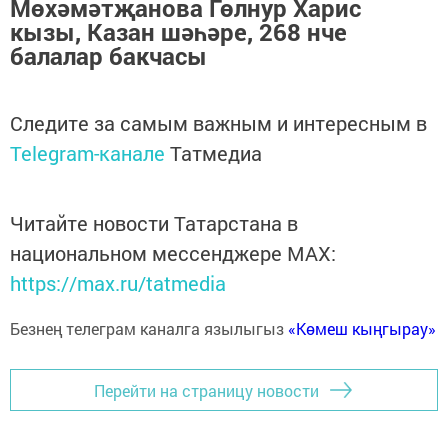
Мөхәмәтҗанова Гөлнур Харис
кызы, Казан шәһәре, 268 нче
балалар бакчасы
Следите за самым важным и интересным в
Telegram-канале
Татмедиа
Читайте новости Татарстана в
национальном мессенджере MАХ:
https://max.ru/tatmedia
Безнең телеграм каналга язылыгыз
«Көмеш кыңгырау»
Перейти на страницу новости