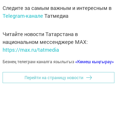
Следите за самым важным и интересным в
Telegram-канале
Татмедиа
Читайте новости Татарстана в
национальном мессенджере MАХ:
https://max.ru/tatmedia
Безнең телеграм каналга язылыгыз
«Көмеш кыңгырау»
Перейти на страницу новости