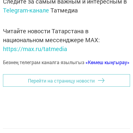
Следите за самым важным и интересным в
Telegram-канале
Татмедиа
Читайте новости Татарстана в
национальном мессенджере MАХ:
https://max.ru/tatmedia
Безнең телеграм каналга язылыгыз
«Көмеш кыңгырау»
Перейти на страницу новости