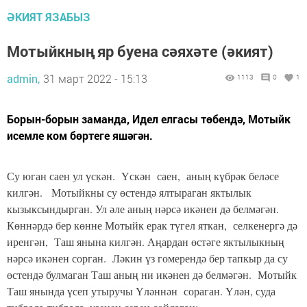
ӘКИЯТ ЯЗАБЫЗ
Мотыйкның яр буена сәяхәте (әкият)
admin,
31 март 2022 - 15:13
1113
0
1
Борын-борын заманда, Идел елгасы төбендә, Мотыйк
исемле ком бөртеге яшәгән.
Су юган саен ул үскән. Үскән саен, аның күбрәк беләсе
килгән. Мотыйкны су өстендә ялтыраган яктылык
кызыксындырган. Ул әле аның нәрсә икәнен дә белмәгән.
Көннәрдә бер көнне Мотыйк ерак түгел яткан, селкенергә дә
иренгән, Таш янына килгән. Аңардан өстәге яктылыкның
нәрсә икәнен сорган. Ләкин үз гомерендә бер тапкыр да су
өстендә булмаган Таш аның ни икәнен дә белмәгән. Мотыйк
Таш янында үсеп утыручы Үләннән сораган. Үлән, суда