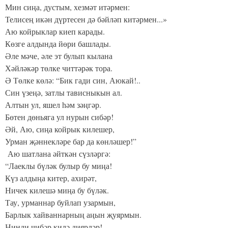
Мин сиңа, дустым, хезмәт итәрмен:
Телисең икән дүртесен дә бәйләп китәрмен...»
Аю койрыклар киеп карады.
Көзге алдында йөри башлады.
Әле мәче, әле эт булып кылана
Хәйләкәр төлке читтәрәк тора.
Ә Төлке көлә: “Бик гади син, Аюкай!..
Син үзеңә, затлы тависныкын ал.
Алтын ул, яшел һәм зәңгәр.
Бөтен дөньяга ул нурын сибәр!
Әй, Аю, сиңа койрык килешер,
Урман җәннекләре бар да көнләшер!”
Аю шатлана әйткән сүзләргә:
“Лаеклы бүләк булыр бу миңа!
Күз алдыңа китер, ахирәт,
Ничек килешә миңа бу бүләк.
Тау, урманнар буйлап узармын,
Барлык хайваннарның аңын җуярмын.
Нинди чибәр килә диярләр!