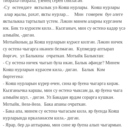
тибрәлә-тибрәлә, үзенең серен сөйләгән:
-Су өстендәге яктылык ул-Кояш нурлары. Кояш нурлары
алар җылы, рәхәт, якты нурлар... Мин гомерем буе әлеге
яктылыкка тартылып үстем. Ләкин минем аларны күргәнем
юк. Бик тә күрәсем килә... Кызганыч, мин су өстенә кадәр үсә
алмыйм, -дигән.
Мотыйкның да Кояш нурларын күрәсе килгән. Ләкин ничек
су өстенә чыгарга икәнен белмәгән. Күпмедер аптырап
йөргәч, ул Балыкны очраткан. Мотыйк Балыктан:
- Су өстенә ничек чыгып була икән, Балык әфәнде? Минем
Кояш нурларын күрәсем килә,- дигән. Балык Ком
бөртегенә:
- Кояш нурларын күрер өчен, сина яр буена чыгарга кирәк.
Кызганычка каршы, мин су өстенә чыксам да, яр буена чыга
алмыйм шул, - дигән. Ул Бакадан ярдәм сорарга кушкан.
Мотыйк, йөзә-йөзә, Бака апаны очраткан.
- Бака апа, минем су өстенә чыгасым килә, яр буенда Кояш
нурларында иркәләнәсем килә,- дигән.
- Ярар, бер дә аптырама, мин сине яр буена алып чыгармын.