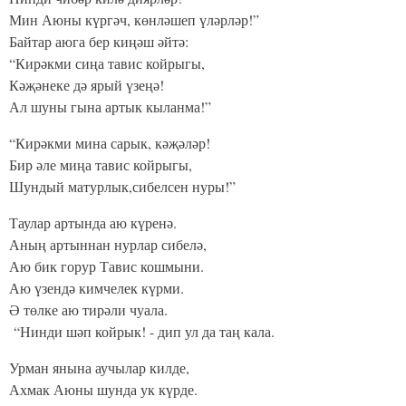
Мин Аюны күргәч, көнләшеп үләрләр!”
Байтар аюга бер киңәш әйтә:
“Кирәкми сиңа тавис койрыгы,
Кәҗәнеке дә ярый үзеңә!
Ал шуны гына артык кыланма!”
“Кирәкми мина сарык, кәҗәләр!
Бир әле миңа тавис койрыгы,
Шундый матурлык,сибелсен нуры!”
Таулар артында аю күренә.
Аның артыннан нурлар сибелә,
Аю бик горур Тавис кошмыни.
Аю үзендә кимчелек күрми.
Ә төлке аю тирәли чуала.
“Нинди шәп койрык! - дип ул да таң кала.
Урман янына аучылар килде,
Ахмак Аюны шунда ук күрде.