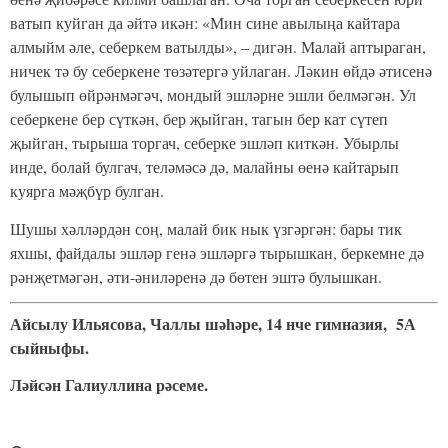
ватып куйган да әйтә икән: «Мин сине авылыңа кайтара
алмыйм әле, себеркем ватылды», – дигән. Малай аптыраган,
ничек тә бу себеркене төзәтергә уйлаган. Ләкин өйдә әтисенә
булышып өйрәнмәгәч, мондый эшләрне эшли белмәгән. Ул
себеркене бер сүткән, бер җыйган, тагын бер кат сүтеп
җыйган, тырыша торгач, себерке эшләп киткән. Убырлы
инде, болай булгач, теләмәсә дә, малайны өенә кайтарып
куярга мәҗбүр булган.
Шушы хәлләрдән соң, малай бик нык үзгәргән: бары тик
яхшы, файдалы эшләр генә эшләргә тырышкан, беркемне дә
рәнҗетмәгән, әти-әниләренә дә бөтен эштә булышкан.
Айсылу Ильясова, Чаллы шәһәре, 14 нче гимназия, 5А
сыйныфы.
Ләйсән Галиуллина рәсеме.