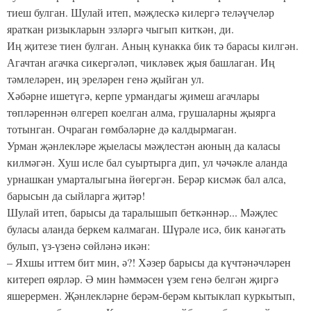
тиеш булган. Шулай итеп, мәҗлескә килергә теләүчеләр
яраткан ризыкларын эзләргә чыгып киткән, ди.
Иң җитезе тиен булган. Аның кунакка бик тә барасы килгән.
Агачтан агачка сикергәләп, чикләвек җыя башлаган. Иң
тәмлеләрен, иң эреләрен генә җыйган ул.
Хәбәрне ишетүгә, керпе урмандагы җимеш агачлары
төпләреннән өлгереп коелган алма, грушаларны җыярга
тотынган. Очраган гөмбәләрне дә калдырмаган.
Урман җәнлекләре җыеласы мәҗлестән аюның да каласы
килмәгән. Хуш исле бал суыртырга дип, ул чәчәкле аланда
урнашкан умарталыгына йөгергән. Берәр кисмәк бал алса,
барысын да сыйларга җитәр!
Шулай итеп, барысы да таралышып беткәннәр... Мәҗлес
буласы аланда беркем калмаган. Шүрәле исә, бик канәгать
булып, үз-үзенә сөйләнә икән:
– Яхшы иттем бит мин, ә?! Хәзер барысы да күчтәнәчләрен
китереп өярләр. Ә мин һәммәсен үзем генә белгән җиргә
яшерермен. Җәнлекләрне берәм-берәм кытыклап куркытып,