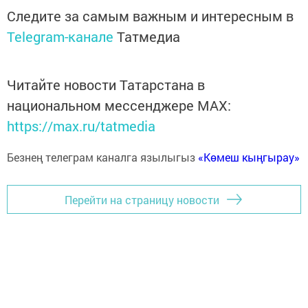
Следите за самым важным и интересным в
Telegram-канале
Татмедиа
Читайте новости Татарстана в
национальном мессенджере MАХ:
https://max.ru/tatmedia
Безнең телеграм каналга язылыгыз
«Көмеш кыңгырау»
Перейти на страницу новости