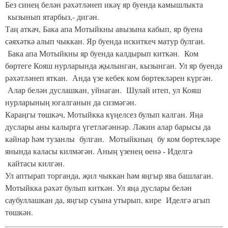
Без синең белән рәхәтләнеп икәү яр буенда камышлыкта
кызынып ятарбыз,- дигән.
Таң аткач, Бака апа Мотыйкны авызына кабып, яр буена
сәяхәткә алып чыккан. Яр буенда искиткеч матур булган.
Бака апа Мотыйкны яр буенда калдырып киткән. Ком
бөртеге Кояш нурларында җылынган, кызынган. Ул яр буенда
рәхәтләнеп яткан. Анда үзе кебек ком бөртекләрен күргән.
Алар белән дуслашкан, уйнаган. Шулай итеп, ул Кояш
нурларының югалганын да сизмәгән.
Караңгы төшкәч, Мотыйкка күңелсез булып калган. Яңа
дуслары аны калырга үгетләгәннәр. Ләкин алар барысы да
кайнар һәм тузанлы булган. Мотыйкның бу ком бөртекләре
янында каласы килмәгән. Аның үзенең өенә - Иделгә
кайтасы килгән.
Ул аптырап торганда, җил чыккан һәм яңгыр ява башлаган.
Мотыйкка рәхәт булып киткән. Ул яңа дуслары белән
саубуллашкан да, яңгыр суына утырып, кире Иделгә агып
төшкән.