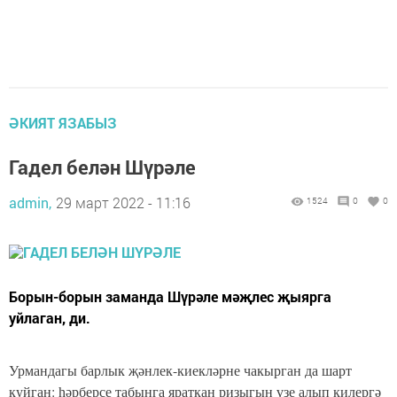
ӘКИЯТ ЯЗАБЫЗ
Гадел белән Шүрәле
admin,
29 март 2022 - 11:16
1524
0
0
Борын-борын заманда Шүрәле мәҗлес җыярга
уйлаган, ди.
Урмандагы барлык җәнлек-киекләрне чакырган да шарт
куйган: һәрберсе табынга яраткан ризыгын үзе алып килергә