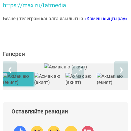
https://max.ru/tatmedia
Безнең телеграм каналга язылыгыз
«Көмеш кыңгырау»
Галерея
❮
❯
Оставляйте реакции