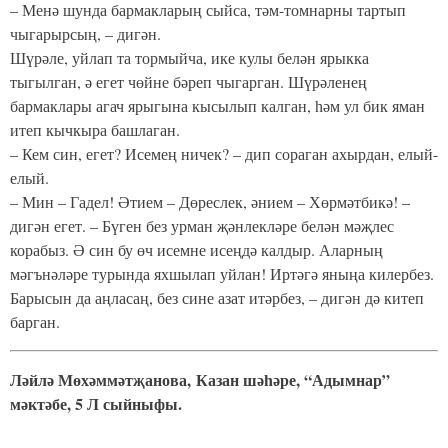
– Менә шунда бармакларың сыйса, тәм-томнарны тартып
чыгарырсың, – дигән.
Шүрәле, уйлап та тормыйча, ике кулы белән ярыкка
тыгылган, ә егет чөйне бәреп чыгарган. Шүрәленең
бармаклары агач ярыгына кысылып калган, һәм ул бик яман
итеп кычкыра башлаган.
– Кем син, егет? Исемең ничек? – дип сораган ахырдан, елый-
елый.
– Мин – Гадел! Әтием – Дөреслек, әнием – Хөрмәтбикә! –
дигән егет. – Бүген без урман җәнлекләре белән мәҗлес
корабыз. Ә син бу өч исемне исеңдә калдыр. Аларның
мәгънәләре турында яхшылап уйлан! Иртәгә яныңа килербез.
Барысын да аңласаң, без сине азат итәрбез, – дигән дә китеп
барган.
Ләйлә Мөхәммәтҗанова, Казан шәһәре, “Адымнар”
мәктәбе, 5 Л сыйныфы.