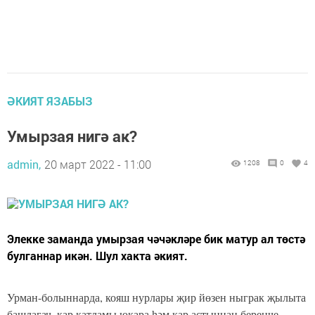
ӘКИЯТ ЯЗАБЫЗ
Умырзая нигә ак?
admin,
20 март 2022 - 11:00
1208
0
4
Элекке заманда умырзая чәчәкләре бик матур ал төстә
булганнар икән. Шул хакта әкият.
Урман-болыннарда, кояш нурлары җир йөзен ныграк җылыта
башлагач, кар катламы юкара һәм кар астыннан беренче