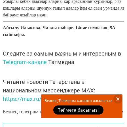
Убырлы кебек явызлар аларны кар арасыннан күрмиләр, ә яз
кошлары аларны шундук танып алалар һәм ел саен урманда яз
бәйрәме ясыйлар икән.
Айсылу Ильясова, Чаллы шәһәре, 14нче гимназия, 5А
сыйныфы.
Следите за самым важным и интересным в
Telegram-канале
Татмедиа
Читайте новости Татарстана в
национальном мессенджере MАХ:
https://max.ru/tatmedia
Безнең Телеграм-каналга язылыгыз
Төймәгә басыгыз!
Безнең телеграм каналга язылыгыз
«Көмеш кыңгырау»