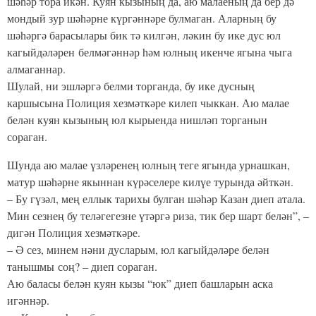
шәһәр тора икән. Куян кызының да, аю малаеның да бер дә
мондый зур шәһәрне күргәннәре булмаган. Аларның бу
шәһәргә барасылары бик тә килгән, ләкин бу ике дус юл
кагыйдәләрен белмәгәннәр һәм юлның икенче ягына чыга
алмаганнар.
Шулай, ни эшләргә белми торганда, бу ике дусның
каршысына Полиция хезмәткәре килеп чыккан. Аю малае
белән куян кызының юл кырыенда нишләп торганын
сораган.
Шунда аю малае үзләренең юлның теге ягында урнашкан,
матур шәһәрне якыннан күрәселере килүе турында әйткән.
– Бу гүзәл, мең еллык тарихы булган шәһәр Казан диеп атала.
Мин сезнең бу теләгегезне үтәргә риза, тик бер шарт белән”, –
дигән Полиция хезмәткәре.
– Ә сез, минем нәни дусларым, юл кагыйдәләре белән
танышмы соң? – диеп сораган.
Аю баласы белән куян кызы “юк” диеп башларын аска
игәннәр.