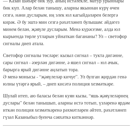
— Казан шәһәре бик зур, аның истәлекле, матур урыннары
бик күп. Алар белән танышу, аларны якыннан күрү өчен
сезгә, нәни дусларым, иң элек юл кагыйдәләрен белергә
кирәк. Ә бу эштә мин сезгә рәхәтләнеп булышам: әйдәгез
минем белән, җәяүле дусларым. Менә күрәсезме, алда юл
кырыенда төрле утларын уйнаткан багананы? Ул – светофор
сигналы диеп атала.
Светофор сигналы төсләре: кызыл сигнал – тукта дигәнне,
сары сигнал - әзерлән дигәнне, ә яшел сигнал – юл ачык,
барырга ярый дигәнне аңлатып тора.
Ә менә монысы - “җәяүлеләр кичүе”. Ул булган җирдән генә
юлны үтәргә ярый, – диеп кисәтә полиция хезмәткәре.
Шулай итеп, аю баласы белән куян кызы, “яшь җәяүлеләрнең
дуслары” белән танышып, аларны истә тотып, үзләренә ярдәм
иткән полиция хезмәткәренә рәхмәтләрен әйтеп, рәхәтләнеп
гүзәл Казаныбыз буенча сәяхәткә киткәннәр.