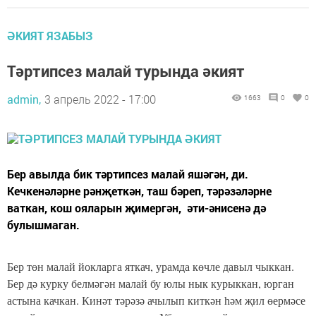
ӘКИЯТ ЯЗАБЫЗ
Тәртипсез малай турында әкият
admin,
3 апрель 2022 - 17:00
1663
0
0
Бер авылда бик тәртипсез малай яшәгән, ди.
Кечкенәләрне рәнҗеткән, таш бәреп, тәрәзәләрне
ваткан, кош ояларын җимергән, әти-әнисенә дә
булышмаган.
Бер төн малай йокларга яткач, урамда көчле давыл чыккан.
Бер дә курку белмәгән малай бу юлы нык курыккан, юрган
астына качкан. Кинәт тәрәзә ачылып киткән һәм җил өермәсе