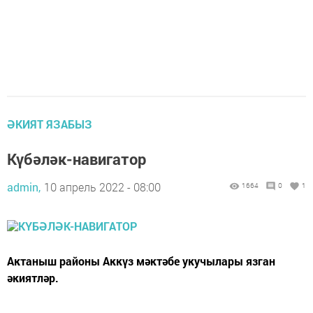
ӘКИЯТ ЯЗАБЫЗ
Күбәләк-навигатор
admin,
10 апрель 2022 - 08:00
1664
0
1
Актаныш районы Аккүз мәктәбе укучылары язган
әкиятләр.