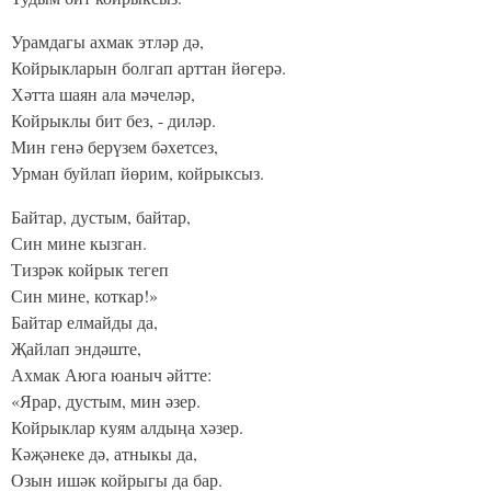
Урамдагы ахмак этләр дә,
Койрыкларын болгап арттан йөгерә.
Хәтта шаян ала мәчеләр,
Койрыклы бит без, - диләр.
Мин генә берүзем бәхетсез,
Урман буйлап йөрим, койрыксыз.
Байтар, дустым, байтар,
Син мине кызган.
Тизрәк койрык тегеп
Син мине, коткар!»
Байтар елмайды да,
Җайлап эндәште,
Ахмак Аюга юаныч әйтте:
«Ярар, дустым, мин әзер.
Койрыклар куям алдыңа хәзер.
Кәҗәнеке дә, атныкы да,
Озын ишәк койрыгы да бар.