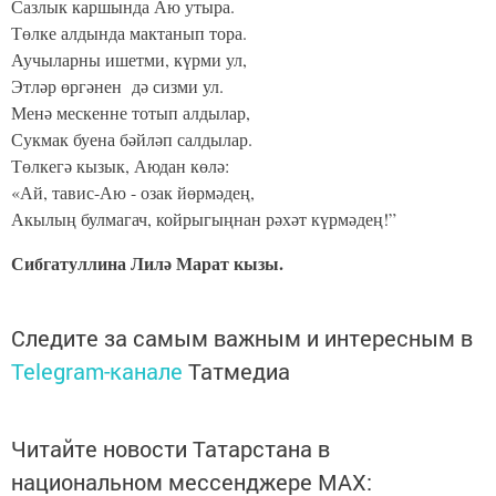
Сазлык каршында Аю утыра.
Төлке алдында мактанып тора.
Аучыларны ишетми, күрми ул,
Этләр өргәнен дә сизми ул.
Менә мескенне тотып алдылар,
Сукмак буена бәйләп салдылар.
Төлкегә кызык, Аюдан көлә:
«Ай, тавис-Аю - озак йөрмәдең,
Акылың булмагач, койрыгыңнан рәхәт күрмәдең!”
Сибгатуллина Лилә Марат кызы.
Следите за самым важным и интересным в
Telegram-канале
Татмедиа
Читайте новости Татарстана в
национальном мессенджере MАХ: