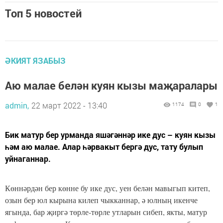
Топ 5 новостей
ӘКИЯТ ЯЗАБЫЗ
Аю малае белән куян кызы маҗаралары
admin,
22 март 2022 - 13:40
1174
0
1
Бик матур бер урманда яшәгәннәр ике дус – куян кызы
һәм аю малае. Алар һәрвакыт бергә дус, тату булып
уйнаганнар.
Көннәрдән бер көнне бу ике дус, уен белән мавыгып китеп,
озын бер юл кырына килеп чыкканнар, ә юлның икенче
ягында, бар җиргә төрле-төрле утларын сибеп, якты, матур