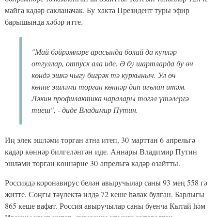
майга кадәр сакланачак. Бу хакта Президент туры эфир
барышында хәбәр итте.
"Май бәйрәмнәре арасында болай да күпләр
отгуллар, отпуск ала иде. Ә бу шартларда бу өч
көндә эшкә чыгу бигрәк тә куркыныч. Ул өч
көнне эшләми торган көннәр дип игълан итәм.
Ләкин профилактика чаралары төгәл үтәлергә
тиеш", - диде Владимир Путин.
Иң элек эшләми торган атна итеп, 30 марттан 6 апрельгә
кадәр көннәр билгеләнгән иде. Аннары Владимир Путин
эшләми торган көннәрне 30 апрельгә кадәр озайтты.
Россиядә коронавирус белән авыручылар саны 93 мең 558 гә
җитте. Соңгы тәүлектә илдә 72 кеше һәлак булган. Барлыгы
865 кеше вафат. Россия авыручылар саны буенча Кытай һәм