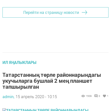
Перейти на страницу новости
ИЛ ЯҢАЛЫКЛАРЫ
Татарстанның төрле районнарындагы
укучыларга бушлай 2 мең планшет
тапшырылган
admin,
15 апрель 2020 - 10:15
1509
0
1