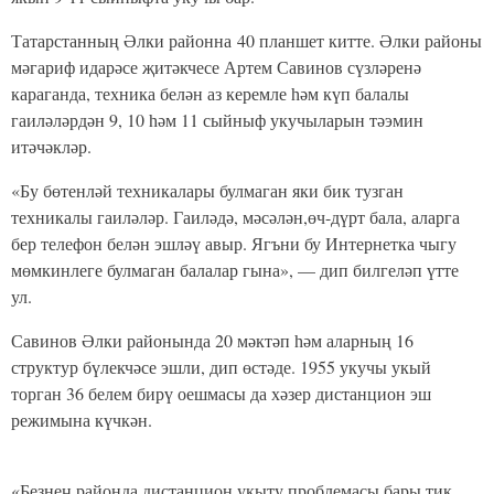
Татарстанның Әлки районна 40 планшет китте. Әлки районы
мәгариф идарәсе җитәкчесе Артем Савинов сүзләренә
караганда, техника белән аз керемле һәм күп балалы
гаиләләрдән 9, 10 һәм 11 сыйныф укучыларын тәэмин
итәчәкләр.
«Бу бөтенләй техникалары булмаган яки бик тузган
техникалы гаиләләр. Гаиләдә, мәсәлән,өч-дүрт бала, аларга
бер телефон белән эшләү авыр. Ягъни бу Интернетка чыгу
мөмкинлеге булмаган балалар гына», — дип билгеләп үтте
ул.
Савинов Әлки районында 20 мәктәп һәм аларның 16
структур бүлекчәсе эшли, дип өстәде. 1955 укучы укый
торган 36 белем бирү оешмасы да хәзер дистанцион эш
режимына күчкән.
«Безнең районда дистанцион укыту проблемасы бары тик