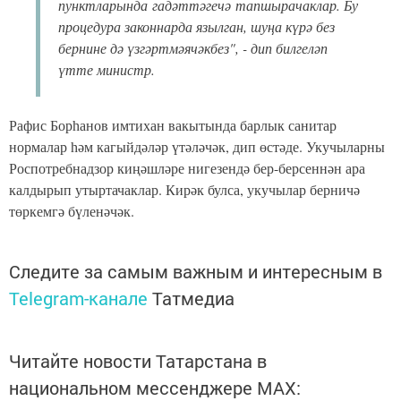
пунктларында гадәттәгечә тапшырачаклар. Бу
процедура законнарда язылган, шуңа күрә без
бернине дә үзгәртмәячәкбез", - дип билгеләп
үтте министр.
Рафис Борһанов имтихан вакытында барлык санитар
нормалар һәм кагыйдәләр үтәләчәк, дип өстәде. Укучыларны
Роспотребнадзор киңәшләре нигезендә бер-берсеннән ара
калдырып утыртачаклар. Кирәк булса, укучылар берничә
төркемгә бүленәчәк.
Следите за самым важным и интересным в
Telegram-канале
Татмедиа
Читайте новости Татарстана в
национальном мессенджере MАХ: