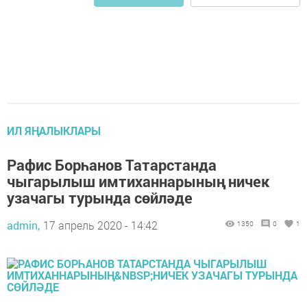
ИЛ ЯҢАЛЫКЛАРЫ
Рафис Борһанов Татарстанда
чыгарылыш имтиханнарының ничек
узачагы турында сөйләде
admin,
17 апрель 2020 - 14:42
1350
0
1