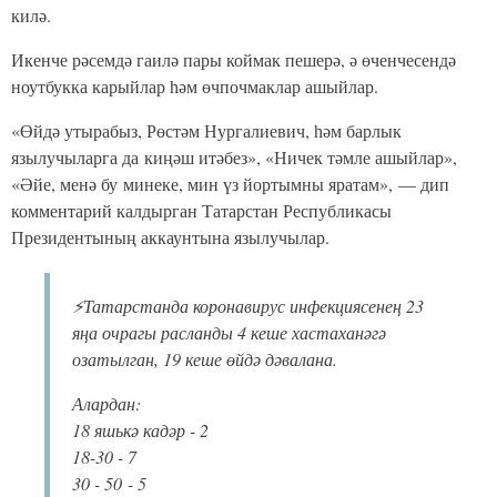
килә.
Икенче рәсемдә гаилә пары коймак пешерә, ә өченчесендә
ноутбукка карыйлар һәм өчпочмаклар ашыйлар.
«Өйдә утырабыз, Рөстәм Нургалиевич, һәм барлык
язылучыларга да киңәш итәбез», «Ничек тәмле ашыйлар»,
«Әйе, менә бу минеке, мин үз йортымны яратам», — дип
комментарий калдырган Татарстан Республикасы
Президентының аккаунтына язылучылар.
⚡Татарстанда коронавирус инфекциясенең 23
яңа очрагы расланды 4 кеше хастаханәгә
озатылган, 19 кеше өйдә дәвалана.
Алардан:
18 яшькә кадәр - 2
18-30 - 7
30 - 50 - 5