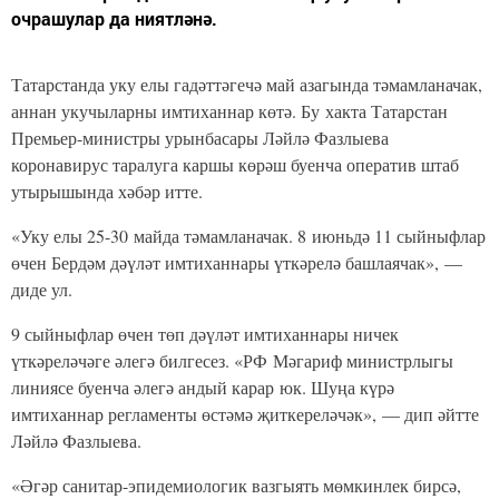
очрашулар да ниятләнә.
Татарстанда уку елы гадәттәгечә май азагында тәмамланачак,
аннан укучыларны имтиханнар көтә. Бу хакта Татарстан
Премьер-министры урынбасары Ләйлә Фазлыева
коронавирус таралуга каршы көрәш буенча оператив штаб
утырышында хәбәр итте.
«Уку елы 25-30 майда тәмамланачак. 8 июньдә 11 сыйныфлар
өчен Бердәм дәүләт имтиханнары үткәрелә башлаячак», —
диде ул.
9 сыйныфлар өчен төп дәүләт имтиханнары ничек
үткәреләчәге әлегә билгесез. «РФ Мәгариф министрлыгы
линиясе буенча әлегә андый карар юк. Шуңа күрә
имтиханнар регламенты өстәмә җиткереләчәк», — дип әйтте
Ләйлә Фазлыева.
«Әгәр санитар-эпидемиологик вазгыять мөмкинлек бирсә,