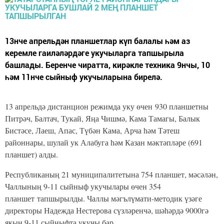
13нче апрельдән планшетлар күп балалы һәм аз
керемле гаиләләрдәге укучыларга тапшырыла
башлады. Беренче чиратта, кирәкле техника 9нчы, 10
һәм 11нче сыйныф укучыларына бирелә.
13 апрельдә дистанцион режимда уку өчен 930 планшетны
Питрәч, Балтач, Тукай, Яңа Чишмә, Кама Тамагы, Балык
Бистәсе, Лаеш, Апас, Түбән Кама, Арча һәм Тәтеш
районнары, шулай ук Алабуга һәм Казан мәктәпләре (691
планшет) алды.
Республиканың 21 муниципалитетына 754 планшет, мәсәлән,
Чаллының 9-11 сыйныф укучылары өчен 354
планшет тапшырылды. Чаллы мәгълүмати-методик үзәге
директоры Надежда Нестерова сүзләренчә, шәһәрдә 9000гә
якын 9-11 сыйныфта укучы бар.