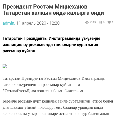
Президент Рөстәм Миңнеханов
Татарстан халкын өйдә калырга өнди
admin,
11 апрель 2020 - 12:20
1325
0
2
Татарстан Президенты Инстаграмында үз-үзеңне
изоляцияләү режимында гаиләләрне сурәтләгән
рәсемнәр куйган.
Татарстан Президенты Рөстәм Миңнеханов Инстаграмда
гаилә көнкүрешеннән рәсемнәр куйган һәм
#ОставайтесьДома хэштегы белән билгеләгән.
Беренче рәсемдә дүрт кешелек гаилә сурәтләнгән: әтисе белән
улы шахмат уйный, янәшәдә генә балалар урындыгында
кечкенә кызы утыра, ә әниләре өстәл янына зур бәлеш алып