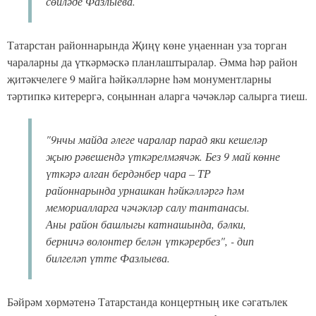
сөйләде Фазлыева.
Татарстан районнарында Җиңү көне уңаеннан уза торган
чараларны да үткәрмәскә планлаштыралар. Әмма һәр район
җитәкчелеге 9 майга һәйкәлләрне һәм монументларны
тәртипкә китерергә, соңыннан аларга чәчәкләр салырга тиеш.
"9нчы майда әлеге чаралар парад яки кешеләр
җыю рәвешендә үткәрелмәячәк. Без 9 май көнне
үткәрә алган бердәнбер чара – ТР
районнарында урнашкан һәйкәлләргә һәм
мемориалларга чәчәкләр салу тантанасы.
Аны район башлыгы катнашында, бәлки,
берничә волонтер белән үткәрербез", - дип
билгеләп үтте Фазлыева.
Бәйрәм хөрмәтенә Татарстанда концертның ике сәгатьлек