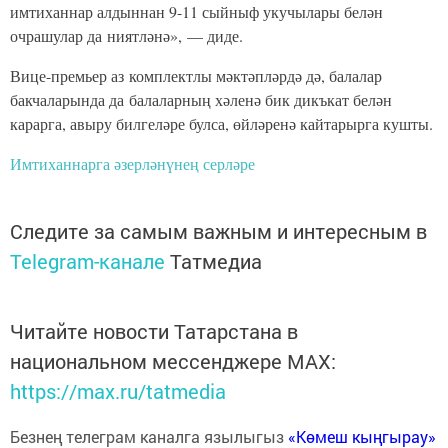
имтиханнар алдыннан 9-11 сыйныф укучылары белән
очрашулар да ниятләнә», — диде.
Вице-премьер аз комплектлы мәктәпләрдә дә, балалар
бакчаларында да балаларның хәленә бик дикъкат белән
карарга, авыру билгеләре булса, өйләренә кайтарырга кушты.
Имтиханнарга әзерләнүнең серләре
Следите за самым важным и интересным в
Telegram-канале
Татмедиа
Читайте новости Татарстана в
национальном мессенджере MАХ:
https://max.ru/tatmedia
Безнең телеграм каналга язылыгыз
«Көмеш кыңгырау»