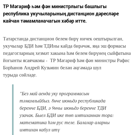
ТР Мәгариф һәм фән министрлыгы башлыгы
республика укучыларының дистанцион дәресләре
кайчан тәмамланачагын хәбәр итте.
Татарстанда дистанцион белем бирү ничек оештырылган,
укучылар БДИ һәм ТДИны кайда бирәчәк, яңа эш формасы
педагогларның хезмәт хакына һәм белем бирүнең сыйфатына
йогынты ясаячакмы - ТР Мәгариф һәм фән министры Рафис
Борһанов Андрей Кузьмин белән әңгәмәдә шул
турыда сөйләде.
"Без май аенда уку программасын
тәмамлыйбыз. 8нче июньдә республикада
беренче БДИ, ә 9нчы июньдә беренче ТДИ
узачак. Быел БДИ ике төп имтиханнан тора:
математика һәм рус теле. Балалар аларны
имтихан кабул итү