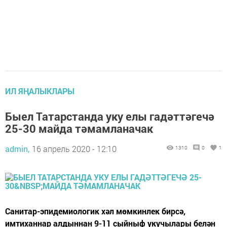
ИЛ ЯҢАЛЫКЛАРЫ
Быел Татарстанда уку елы гадәттәгечә
25-30 майда тәмамланачак
admin,
16 апрель 2020 - 12:10
1310
0
1
Санитар-эпидемиологик хәл мөмкинлек бирсә,
имтиханнар алдыннан 9-11 сыйныф укучылары белән