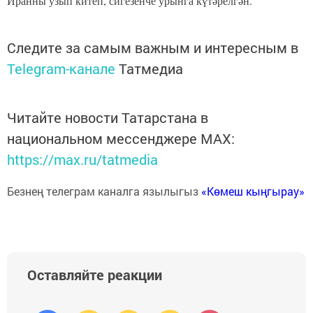
Иранны узып китеп, сигезенче урынга күтәрелгән.
Следите за самым важным и интересным в
Telegram-канале
Татмедиа
Читайте новости Татарстана в
национальном мессенджере MАХ:
https://max.ru/tatmedia
Безнең телеграм каналга язылыгыз
«Көмеш кыңгырау»
Оставляйте реакции