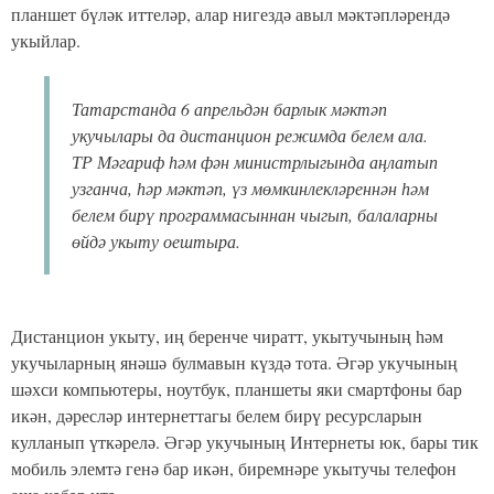
планшет бүләк иттеләр, алар нигездә авыл мәктәпләрендә
укыйлар.
Татарстанда 6 апрельдән барлык мәктәп
укучылары да дистанцион режимда белем ала.
ТР Мәгариф һәм фән министрлыгында аңлатып
узганча, һәр мәктәп, үз мөмкинлекләреннән һәм
белем бирү программасыннан чыгып, балаларны
өйдә укыту оештыра.
Дистанцион укыту, иң беренче чиратт, укытучының һәм
укучыларның янәшә булмавын күздә тота. Әгәр укучының
шәхси компьютеры, ноутбук, планшеты яки смартфоны бар
икән, дәресләр интернеттагы белем бирү ресурсларын
кулланып үткәрелә. Әгәр укучының Интернеты юк, бары тик
мобиль элемтә генә бар икән, биремнәре укытучы телефон