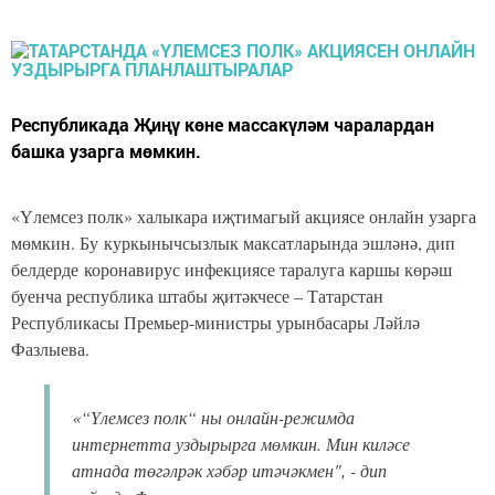
Республикада Җиңү көне массакүләм чаралардан
башка узарга мөмкин.
«Үлемсез полк» халыкара иҗтимагый акциясе онлайн узарга
мөмкин. Бу куркынычсызлык максатларында эшләнә, дип
белдерде
коронавирус инфекциясе таралуга каршы көрәш
буенча республика штабы җитәкчесе – Татарстан
Республикасы Премьер-министры урынбасары Ләйлә
Фазлыева.
«“Үлемсез полк“ ны онлайн-режимда
интернетта уздырырга мөмкин. Мин киләсе
атнада төгәлрәк хәбәр итәчәкмен", - дип