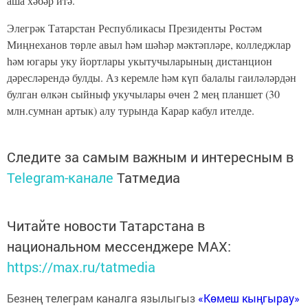
аша хәбәр итә.
Элегрәк Татарстан Республикасы Президенты Рөстәм
Миңнеханов төрле авыл һәм шәһәр мәктәпләре, колледжлар
һәм югары уку йортлары укытучыларының дистанцион
дәресләрендә булды. Аз керемле һәм күп балалы гаиләләрдән
булган өлкән сыйныф укучылары өчен 2 мең планшет (30
млн.сумнан артык) алу турында Карар кабул ителде.
Следите за самым важным и интересным в
Telegram-канале
Татмедиа
Читайте новости Татарстана в
национальном мессенджере MАХ:
https://max.ru/tatmedia
Безнең телеграм каналга язылыгыз
«Көмеш кыңгырау»