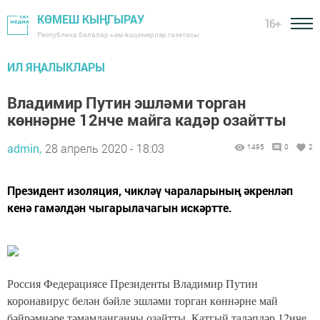
КӨМЕШ КЫҢГЫРАУ
16+
Республика балалар һәм яшүсмерләр газетасы
ИЛ ЯҢАЛЫКЛАРЫ
Владимир Путин эшләми торган
көннәрне 12нче майга кадәр озайтты
admin,
28 апрель 2020 - 18:03
1495
0
2
Президент изоляция, чикләү чараларының әкренләп
кенә гамәлдән чыгарылачагын искәртте.
Россия Федерациясе Президенты Владимир Путин
коронавирус белән бәйле эшләми торган көннәрне май
бәйрәмнәре тәмамланганчы озайтты. Катгый таләпләр 12нче