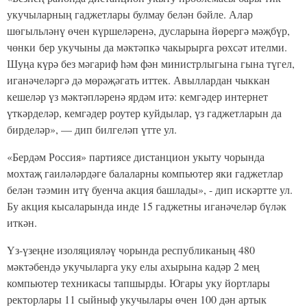
укучыларның гаджетлары булмау белән бәйле. Алар
шөгыльләнү өчен күршеләренә, дусларына йөрергә мәҗбүр,
чөнки бер укучыны да мәктәпкә чакырырга рөхсәт ителми.
Шуңа күрә без мәгариф һәм фән министрлыгына гына түгел,
иганәчеләргә дә мөрәҗәгать иттек. Авыллардан чыккан
кешеләр үз мәктәпләренә ярдәм итә: кемгәдер интернет
үткәрделәр, кемгәдер роутер куйдылар, үз гаджетларын да
бирделәр», — дип билгеләп үтте ул.
«Бердәм Россия» партиясе дистанцион укыту чорында
мохтаҗ гаиләләрдәге балаларны компьютер яки гаджетлар
белән тәэмин итү буенча акция башлады», - дип искәртте ул.
Бу акция кысаларында инде 15 гаджетны иганәчеләр бүләк
иткән.
Үз-үзеңне изоляцияләү чорында республиканың 480
мәктәбендә укучыларга уку елы ахырына кадәр 2 мең
компьютер техникасы тапшырды. Югары уку йортлары
ректорлары 11 сыйныф укучылары өчен 100 дән артык