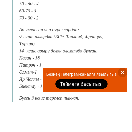
50 - 60 - 4
60-70 - 3
70 - 80 - 2
Ачыкланган яңа очраклардан:
9 - чит илләрдән (БГӘ, Таиланд, Франция,
Төркия),
14 кеше авыру белән элемтәдә булган.
Казан - 18
Питрәч - 1
Әлмәт-1
Безнең Телеграм-каналга язылыгыз
Яр Чаллы - 2
Төймәгә басыгыз!
Биектау - 1
Бүген 3 кеше терелеп чыккан.
Россия буенча барлыгы 13 584 авыру очрагы
теркәлгән. Тәүлеккә 1 667 кеше. Бу чираттагы
антирекорд. Авыру таралуның иң югары
ноктасы әлегә кадәр узмаган.