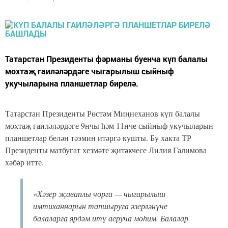
Татарстан Президенты фәрманы буенча күп балалы
мохтаҗ гаиләләрдәге чыгарылыш сыйныф
укучыларына планшетлар бирелә.
Татарстан Президенты Рөстәм Миңнеханов күп балалы
мохтаҗ гаиләләрдәге 9нчы һәм 11нче сыйныф укучыларын
планшетлар белән тәэмин итәргә кушты. Бу хакта ТР
Президенты матбугат хезмәте җитәкчесе Лилия Галимова
хәбәр итте.
«Хәзер җаваплы чорга — чыгарылыш
имтиханнарын тапшыруга әзерләнүче
балаларга ярдәм итү аеруча мөһим. Балалар