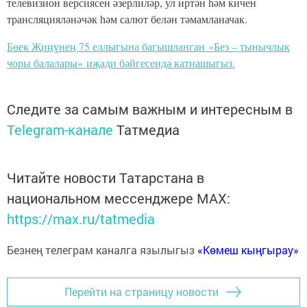
телевизион версиясен әзерлиләр, ул иртән һәм кичен
трансляцияләнәчәк һәм салют белән тәмамланачак.
Бөек Җиңүнең 75 еллыгына багышланган «Без – тынычлык
чоры балалары» иҗади бәйгесендә катнашыгыз.
Следите за самым важным и интересным в
Telegram-канале
Татмедиа
Читайте новости Татарстана в
национальном мессенджере MАХ:
https://max.ru/tatmedia
Безнең телеграм каналга язылыгыз
«Көмеш кыңгырау»
Перейти на страницу новости