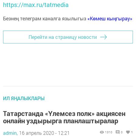
https://max.ru/tatmedia
Безнең телеграм каналга язылыгыз
«Көмеш кыңгырау»
Перейти на страницу новости
ИЛ ЯҢАЛЫКЛАРЫ
Татарстанда «Үлемсез полк» акциясен
онлайн уздырырга планлаштыралар
admin,
16 апрель 2020 - 12:21
1310
0
1