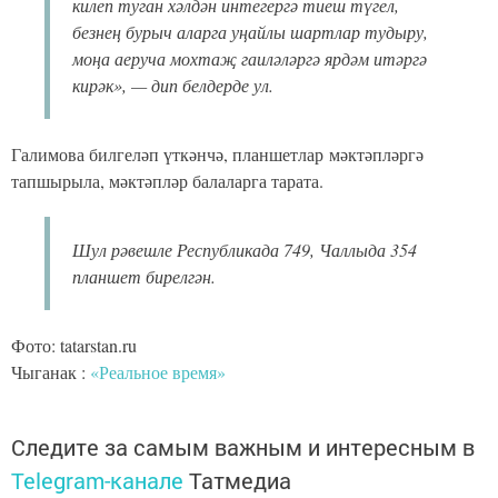
килеп туган хәлдән интегергә тиеш түгел,
безнең бурыч аларга уңайлы шартлар тудыру,
моңа аеруча мохтаҗ гаиләләргә ярдәм итәргә
кирәк», — дип белдерде ул.
Галимова билгеләп үткәнчә, планшетлар мәктәпләргә
тапшырыла, мәктәпләр балаларга тарата.
Шул рәвешле Республикада 749, Чаллыда 354
планшет бирелгән.
Фото: tatarstan.ru
Чыганак :
«Реальное время»
Следите за самым важным и интересным в
Telegram-канале
Татмедиа