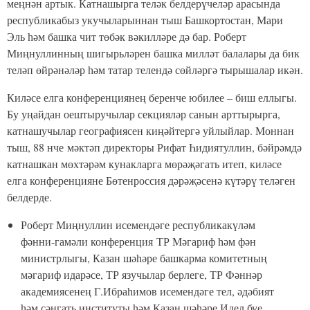
кызы Таңсылу Сабирова җиткерде: “Никадәр
генә моңсу булса да, күңелдә бүген шатлык
хисләре. Әтигә булган игътибарыгыз, җырлары
һәм шигырьләре аша аның иҗатын шулай
мәңгеләштерүегез күңелдә рәхәтлек һәм
горурлык хисләре уята. Шушы чарада
катнашкан һәрберегез татар телен һәм
милләтен саклап калуга үз өлешен кертте. Алга
таба мондый конференцияләр үткәрелеп торса,
бу бик күркәм күренеш булыр иде”.
9 секциядә – биш дистәгә якын җиңүче. Барлык лаеклылар
конференциянең I, II, III дәрәҗәдәге дипломнары белән
бүләкләнде. Бәйрәм чарасы Роберт Миңнуллинның
шигырьләре һәм аның сүзләренә иҗат ителгән җырлар белән
үрелеп барды.
Роберт Миңнуллин исемендәге республикакүләм фәнни-
гамәли конференциянең Гран-при иясе Чаллы шәһәренең