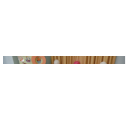
«Инженер-төзүче» компетенциясендә беренчелекне 45 нче
Ярослав Москвичев
балалар бакчасыннан
яулады. «Физик