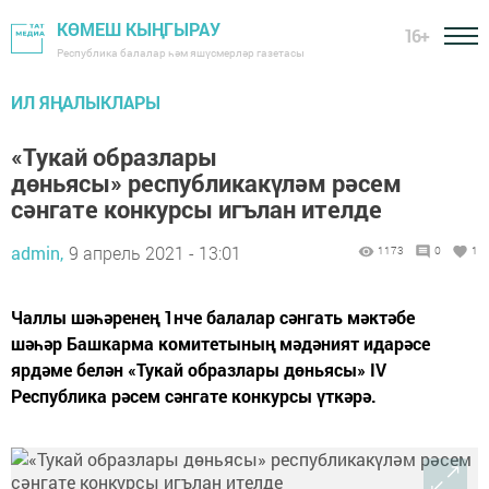
КӨМЕШ КЫҢГЫРАУ
16+
Республика балалар һәм яшүсмерләр газетасы
ИЛ ЯҢАЛЫКЛАРЫ
«Тукай образлары
дөньясы» республикакүләм рәсем
сәнгате конкурсы игълан ителде
admin,
9 апрель 2021 - 13:01
1173
0
1
Чаллы шәһәренең 1нче балалар сәнгать мәктәбе
шәһәр Башкарма комитетының мәдәният идарәсе
ярдәме белән «Тукай образлары дөньясы» IV
Республика рәсем сәнгате конкурсы үткәрә.