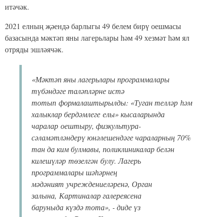
итәчәк.
2021 елның җәендә барлыгы 49 белем бирү оешмасы
базасында мәктәп яны лагерьлары һәм 49 хезмәт һәм ял
отряды эшләячәк.
«
Мәктәп яны лагерьлары программалары
түбәндәге таләпләрне ис
тә
тотып
формалаштырыл
ды
: «
Т
уган телләр
һәм
халыклар бердәмлеге
елы» кысаларында
чаралар
оештыру
, физкультура-
сәламәтләндерү юнәлешендәге чараларның 70%
тан да ким булма
в
ы, поликлиникалар белән
килешүләр
төзелгән
булу. Лагерь
программалары шәһәрнең
мәдәни
ят
учреждениеләренә, Орган
залына,
К
артиналар галереяс
е
на
баруны
да
күздә тота
»
, - диде үз