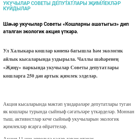
сыйныф укучылары, урта-махсус һәм югары уку
йортлары студентлары арасында «Татар-дозор» квест
уены оештырыла.
Квест татар шагыйренең тормышына һәм шәхесенә
багышланган белем бирү, мавыктыргыч уен
форматында Азатлык мәйданы
территориясендә узачак. Квест нәтиҗәләре буенча һәр
категориядә өч җиңүче командасы билгеләнәчәк.
Җиңүчеләрне бүләкләү 17нче апрельдә Аяз Гыйләҗев
исемендәге Яр Чаллы татар дәүләт драма театрында
«Мин татарча сөйләшәм» фестивалендә булачак.
Нигезләмә белән тулырак
биредә
танышырга мөмкин.
Квест уенын оештыручылар - «Нур» яшьләр үзәге, «Мизгел»
милли мәдәният клубы, URBANTATAR яшьләр
берләшмәсе. Чара Башкарма комитет һәм Бөтендөнья татар