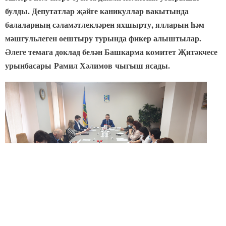
булды. Депутатлар җәйге каникуллар вакытында
балаларның сәламәтлекләрен яхшырту, ялларын һәм
мәшгульлеген оештыру турында фикер алыштылар.
Әлеге темага доклад белән Башкарма комитет Җитәкчесе
урынбасары
Рамил Хәлимов
чыгыш ясады.