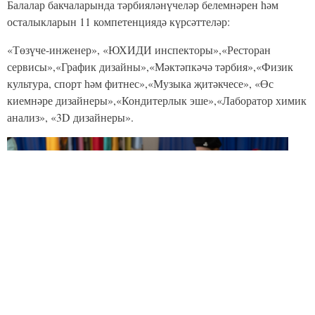
Балалар бакчаларында тәрбияләнүчеләр белемнәрен һәм
осталыкларын 11 компетенциядә күрсәттеләр:
«Төзүче-инженер», «ЮХИДИ инспекторы»,«Ресторан
сервисы»,«График дизайны»,«Мәктәпкәчә тәрбия»,«Физик
культура, спорт һәм фитнес»,«Музыка җитәкчесе», «Өс
киемнәре дизайнеры»,«Кондитерлык эше»,«Лаборатор химик
анализ», «3D дизайнеры».