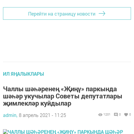
ИЛ ЯҢАЛЫКЛАРЫ
Чаллыда «Татар-дозор» квест уены
оештырыла
admin,
8 апрель 2021 - 11:50
1291
0
2
Быел бөек татар шагыйре Габдулла Тукайның тууына
135 ел. Шул уңайдан 10нчы апрельдә шәһәрнең өлкән