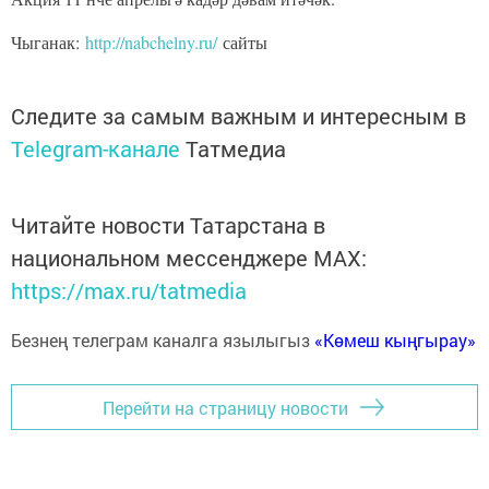
яшьләре форумы ярдәмендә үткәрелә.
Чыганак:
http://nabchelny.ru/
Следите за самым важным и интересным в
Telegram-канале
Татмедиа
Читайте новости Татарстана в
национальном мессенджере MАХ:
https://max.ru/tatmedia
Безнең телеграм каналга язылыгыз
«Көмеш кыңгырау»
Перейти на страницу новости