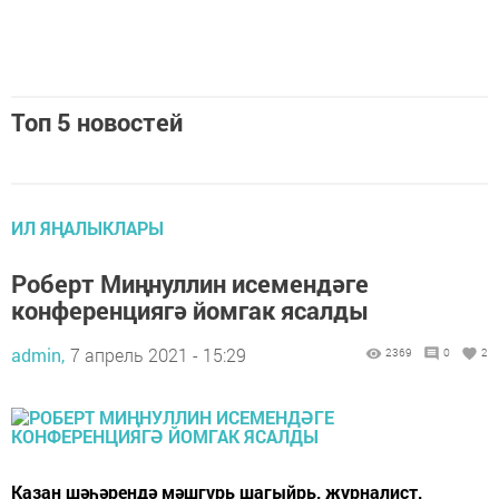
ИЛ ЯҢАЛЫКЛАРЫ
Чаллы шәһәренең «Җиңү» паркында
шәһәр укучылар Советы депутатлары
җимлекләр куйдылар
admin,
8 апрель 2021 - 11:25
1201
0
0
Шәһәр укучылар Советы «Кошларны ашатыгыз» дип