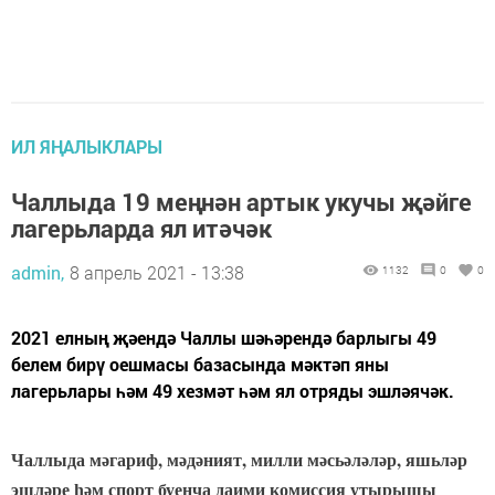
ИЛ ЯҢАЛЫКЛАРЫ
Чаллыда 19 меңнән артык укучы җәйге
лагерьларда ял итәчәк
admin,
8 апрель 2021 - 13:38
1132
0
0
2021 елның җәендә Чаллы шәһәрендә барлыгы 49
белем бирү оешмасы базасында мәктәп яны
лагерьлары һәм 49 хезмәт һәм ял отряды эшләячәк.
Чаллыда мәгариф, мәдәният, милли мәсьәләләр, яшьләр
эшләре һәм спорт буенча даими комиссия утырышы