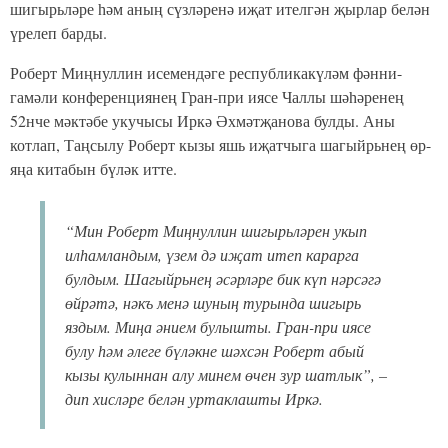
меңнән артык эш арасыннан иң-иңнәре генә сайланып
алынган.
Быел конференциянең йомгаклау тантанасы Туган телләр һәм
халыклар бердәмлеге елы кысаларында Татарстанның
Халыклар дуслыгы йортында узды. Чарада Роберт
Миңнуллинның тормыш иптәше һәм балалары,
каләмдәшләре, хезмәттәшләре, республиканың мәгариф һәм
фән учреждениеләре вәкилләре, шагыйрьнең иҗатын үз
итүчеләр җыелган иде.
Татарстан Республикасының мәгариф һәм фән министры
Илсур Һадиуллин исеменнән тантаналы чарада
катнашучыларны министрлыкның милли мәгариф бүлеге
башлыгы Энҗе Гыйззәтуллина сәламләде.
“Татарстан Республикасында узучы йөздән
артык фәнни-гамәли конференциянең 80%ында