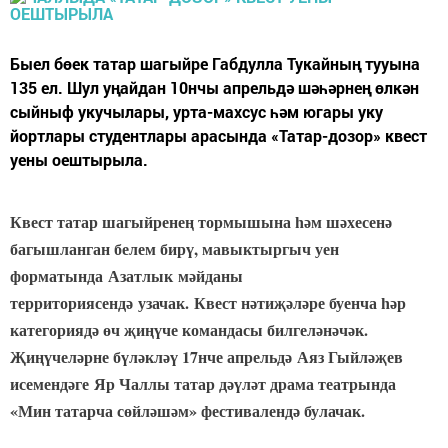
«ЗD дизайнер» компетенциясендә 35 нче балалар бакчасында
Мария Башкатова
тәрбияләнүче
беренче булды. «График