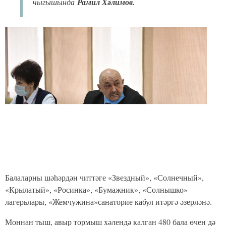
чыгышында
Рамил Хәлимов.
Балаларны шәһәрдән читтәге «Звездный», «Солнечный»,
«Крылатый», «Росинка», «Бумажник», «Солнышко»
лагерьлары, «Жемчужина»санаторие кабул итәргә әзерләнә.
Моннан тыш, авыр тормыш хәлендә калган 480 бала өчен дә