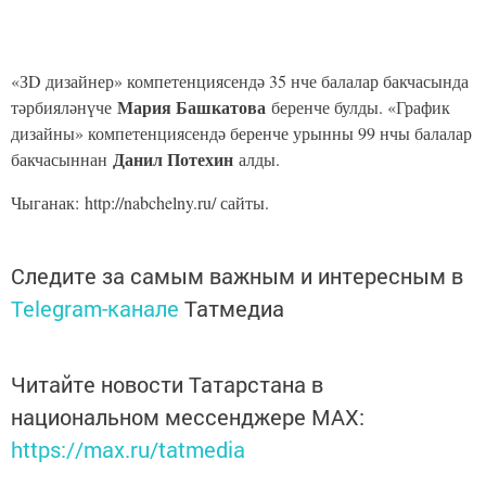
культура, спорт һәм фитнес» компетенциясендә 31нче балалар
Алисә Климачева
бакчасыннан
җиңде. «Ресторан бизнесы»
компетенциясендә 59 нчы балалар бакчасында
Раян Мингасов
тәрбияләнүче
иң яхшысы дип табылды.
«Музыка җитәкчесе» компетенциясендә 108 нче балалар
Ралина Габдрахманова
бакчасыннан
ярышларның лидеры
булды. «Өс киемнәре дизайны» компетенциясендә җиңүне 2
Лина Маркус
нче балалар бакчасыннан
яулады. «Лаборатор
химик анализ» компетенциясендә беренче урынны 100 нче
Алисә Дусманова
балалар бакчасында тәрбияләнүче
алды.
«ЮХИДИ инспекторы» компетенциясендә беренче
Радмир
Г
ишмиев
булып
танылды.
Кулинар осталык буенча «Кондитерлык эше»
Агния
компетенциясендә 72 нче балалар бакчасыннан
Уткина
җиңү яулады.