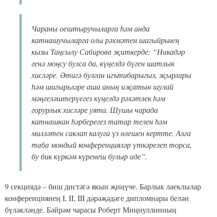
Топ 5 новостей
ИЛ ЯҢАЛЫКЛАРЫ
Роберт Миңнуллин исемендәге
конференциягә йомгак ясалды
admin,
7 апрель 2021 - 15:29
2369
0
2
Казан шәһәрендә мәшгүрь шагыйрь, журналист,
публицист, әдәби тәнкыйтче, җәмәгать эшлеклесе,
Татарстан Республикасының Дәүләт Советы депутаты
Роберт Миңнуллин исемендәге республикакүләм фәнни-
гамәли конференция җиңүчеләрен бүләкләделәр. 4