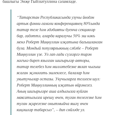
Следите за самым важным и интересным в
Telegram-канале
Татмедиа
Читайте новости Татарстана в
национальном мессенджере MАХ:
https://max.ru/tatmedia
Безнең телеграм каналга язылыгыз
«Көмеш кыңгырау»
Перейти на страницу новости