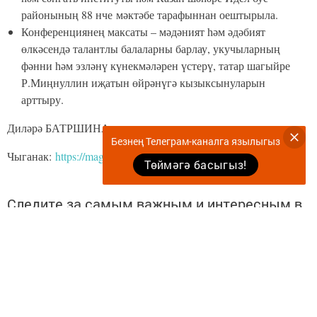
52нче мәктәбе укучысы Иркә Әхмәтҗанова булды. Аны
котлап, Таңсылу Роберт кызы яшь иҗатчыга шагыйрьнең өр-
яңа китабын бүләк итте.
“Мин Роберт Миңнуллин шигырьләрен укып
илһамландым, үзем дә иҗат итеп карарга
булдым. Шагыйрьнең әсәрләре бик күп нәрсәгә
Безнең Телеграм-каналга язылыгыз
өйрәтә, нәкъ менә шуның турында шигырь
яздым. Миңа әнием булышты. Гран-при иясе
Төймәгә басыгыз!
булу һәм әлеге бүләкне шәхсән Роберт абый
кызы кулыннан алу минем өчен зур шатлык”, –
дип хисләре белән уртаклашты Иркә.
“Татар поэзиясе үсешендә Р.Миңнуллинның роле һәм
урыны” секциясендә I дәрәҗәдәге җиңүче, Казан шәһәренең
170 нче мәктәбе укучысы Дилә Хәкимова конференциягә
алдан ук әзерләнә башлаган. Укытучысы Равия Фәйзуллина