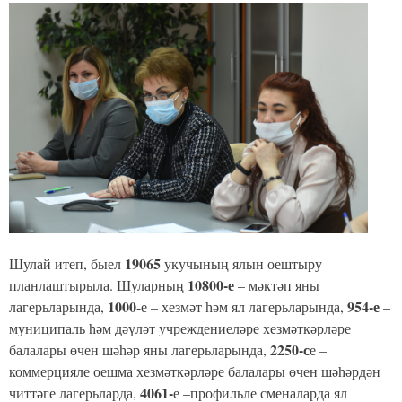
19065
Шулай итеп, быел
укучының ялын оештыру
10800-е
планлаштырыла. Шуларның
– мәктәп яны
1000
954-е
лагерьларында,
-е – хезмәт һәм ял лагерьларында,
–
муниципаль һәм дәүләт учреждениеләре хезмәткәрләре
2250-с
балалары өчен шәһәр яны лагерьларында,
е –
коммерцияле оешма хезмәткәрләре балалары өчен шәһәрдән
4061-
читтәге лагерьларда,
е –профильле сменаларда ял