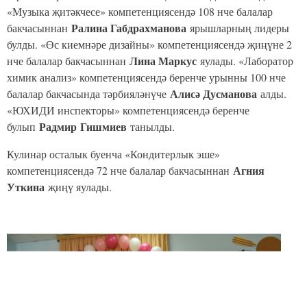
«Мәктәпкәчә тәрбия» компетенциясендә беренче урынны
Зәринә
53нче балалар бакчасында тәрбияләнүче
Зворыгина
яулады. Шул ук компетенциядә беренче тапкыр
сәламәтлек мөмкинлекләре чикләнгән балалар арасында
һөнәри осталык буенча «Baby-Абилимпикс» чемпионаты
үткәрелде. Бу юнәлештә ярышларда 8 нче балалар
Ксения Удалова
бакчасыннан
һәм 17 нче балалар
Екатерина Кузнецова
бакчасыннан
иң яхшылар дип
табылды.