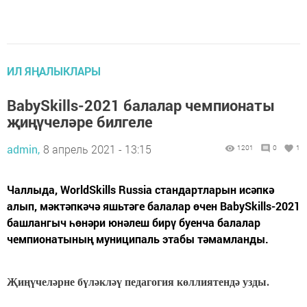
ИЛ ЯҢАЛЫКЛАРЫ
BabySkills-2021 балалар чемпионаты
җиңүчеләре билгеле
admin,
8 апрель 2021 - 13:15
1201
0
1
Чаллыда, WorldSkills Russia стандартларын исәпкә
алып, мәктәпкәчә яшьтәге балалар өчен BabySkills-2021
башлангыч һөнәри юнәлеш бирү буенча балалар
чемпионатының муниципаль этабы тәмамланды.
Җиңүчеләрне бүләкләү педагогия көллиятендә узды.