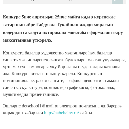
Конкурс 5нче апрельдән 25нче майга кадәр күренекле
татар шагыйре Габдулла Тукайның иҗади мирасын
кадерләп саклауга ихтирамлы мөнәсәбәт формалаштыру
максатыннан үткәрелә.
Конкурста балалар художество мәктәпләре һәм балалар
сәнгать мәктәпләренең сәнгать бүлекләре, мәктәп укучылары,
урта махсус һәм югары уку йортлары студентлары катнаша
ала. Конкурс читтән торып үткәрелә. Конкурсның
номинацияләре: рәсем сәнгате, графика, декоратив-гамәли
сәнгать, скульптура, компьютер графикасы, фотоколлаж,
мультимедиа презентациясе.
Эшләрне detschool1@mail.ru электрон почтасына җибәрергә
кирәк дип хәбәр итә
http://nabchelny.ru/
сайты.