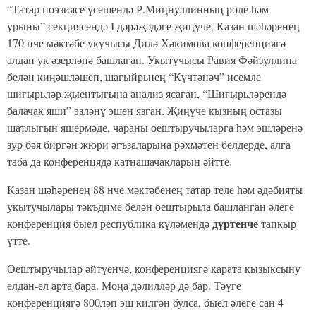
татар теле һәм әдәбияты буенча секцияләр
бар, гадәттә, аларда каралучы 50% эш нәкъ
менә Роберт Миңнуллин иҗатына багышланган
була. Мондый популярлыкның сәбәбе – Роберт
Миңнуллин үзе. Ул гап-гади сүзләргә тирән
мәгънә биреп язылган шигырьләр авторы,
татар телебез һәм милләтебезне яклап чыгыш
ясаган җәмәгать эшлеклесе, балалар һәм
укытучылар остазы. Укучыларга теләгем шул:
Роберт Миңнуллинның иҗатын өйрәнегез.
Аның шигырьләре аша алдыгызга куйган
максатыгызга ирешү өчен, туган телегезне һәм
туган җирегезне онытмыйча яшәү өчен
киңәшләр табарсыз”, – дип сөйләде ул.
Чараны оештыручыларга һәм анда
катнашучыларга олы рәхмәтен шагыйрьнең