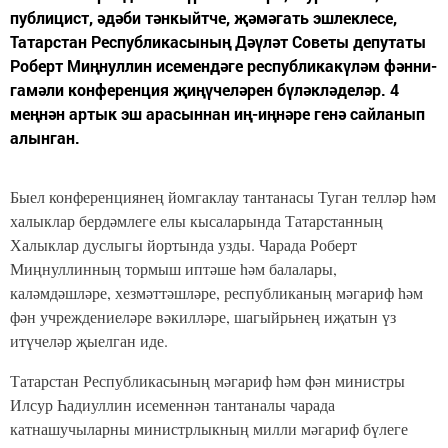
аталган экологик акция үткәрә.
Ул Халыкара кошлар көненә багышла һәм экологик
айлык кысаларында уздырыла. Чаллы шәһәренең
«Җиңү» паркында укучылар Советы депутатлары
кошларга 250 дән артык җимлек элделәр.
Акция кысаларында мәктәп үзидарәләре депутатлары туган
як кошлары турында сыйныф сәгатьләре үткәрделәр. Моннан
тыш, активистлар кече сыйныф укучыларын экологик
җимлекләр ясарга өйрәттеләр.
Акция 11 нче апрельгә кадәр дәвам итәчәк.
Чыганак:
http://nabchelny.ru/
сайты