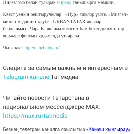
дизайны» компетенциясендә беренче урынны 99 нчы балалар
Данил Потехин
бакчасыннан
алды.
Чыганак: http://nabchelny.ru/ сайты.
Следите за самым важным и интересным в
Telegram-канале
Татмедиа
Читайте новости Татарстана в
национальном мессенджере MАХ:
https://max.ru/tatmedia
Безнең телеграм каналга язылыгыз
«Көмеш кыңгырау»
Перейти на страницу новости