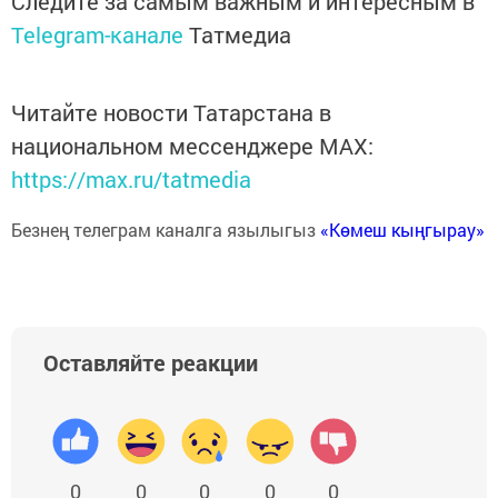
Следите за самым важным и интересным в
Telegram-канале
Татмедиа
Читайте новости Татарстана в
национальном мессенджере MАХ:
https://max.ru/tatmedia
Безнең телеграм каналга язылыгыз
«Көмеш кыңгырау»
Оставляйте реакции
0
0
0
0
0