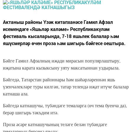
Актаныш районы Үзәк китапханәсе Гамил Афзал
исемендәге «Яшьләр каләме» Республикакүләм
фестиваль кысаларында, 7-18 яшьлек балалар һәм
яшүсмерләр өчен проза һәм шигырь бәйгесе оештыра.
Бәйге Гамил Афзалның иҗади мирасын популярлаштыру,
иҗатына карата кызыксыну уяту максатыннан уздырыла.
Бәйгедә, Татарстан районнары һәм шәһәрләреннән яшь
үзенчәлекләре туры килгән, татар телендә иҗат итүче балалар
катнаша ала.
Бәйгедә катнашучы, түбәндәге темаларга (өч тема буенча да),
берәр шигырь тәкъдим итә.
Проза әсәре катнашучының теләге белән түбәндәге
темаларның берсенә языла: