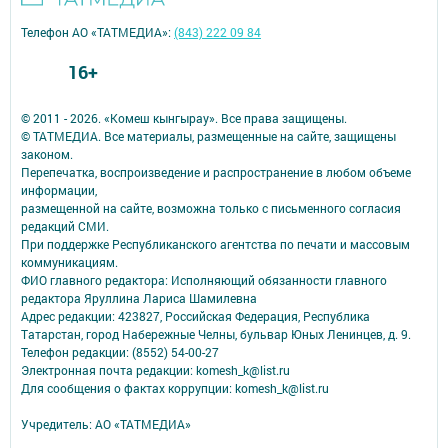
Телефон АО «ТАТМЕДИА»:
(843) 222 09 84
16+
© 2011 - 2026. «Комеш кынгырау». Все права защищены.
© ТАТМЕДИА. Все материалы, размещенные на сайте, защищены
законом.
Перепечатка, воспроизведение и распространение в любом объеме
информации,
размещенной на сайте, возможна только с письменного согласия
редакций СМИ.
При поддержке Республиканского агентства по печати и массовым
коммуникациям.
ФИО главного редактора: Исполняющий обязанности главного
редактора Яруллина Лариса Шамилевна
Адрес редакции: 423827, Российская Федерация, Республика
Татарстан, город Набережные Челны, бульвар Юных Ленинцев, д. 9.
Телефон редакции: (8552) 54-00-27
Электронная почта редакции: komesh_k@list.ru
Для сообщения о фактах коррупции: komesh_k@list.ru
Учредитель: АО «ТАТМЕДИА»