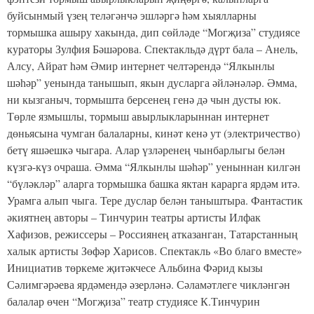
буйсынмый үзең теләгәнчә эшләргә һәм хыялларны
тормышка ашыру хакында, дип сөйләде “Могҗиза” студиясе
кураторы Зулфия Бәшәрова. Спектакльдә дүрт бала – Анель,
Алсу, Айрат һәм Әмир интернет челтәрендә “Ялкынлы
шәһәр” уенында танышып, якын дусларга әйләнәләр. Әмма,
ни кызганыч, тормышта берсенең генә дә чын дусты юк.
Төрле язмышлы, тормыш авырлыкларыннан интернет
дөньясына чумган балаларны, кинәт кенә ут (электричество)
бетү яшәешкә чыгара. Алар үзләренең чынбарлыгы белән
күзгә-күз очраша. Әмма “Ялкынлы шәһәр” уеныннан килгән
“бүләкләр” аларга тормышка башка яктан карарга ярдәм итә.
Урамга алып чыга. Тере дуслар белән таныштыра. Фантастик
әкиятнең авторы – Тинчурин театры артисты Илфак
Хафизов, режиссеры – Россиянең атказанган, Татарстанның
халык артисты Зөфәр Харисов. Спектакль «Во благо вместе»
Инициатив төркеме җитәкчесе Альбина Фәрид кызы
Сәлимгәрәева ярдәмендә әзерләнә. Сәламәтлеге чикләнгән
балалар өчен “Могҗиза” театр студиясе К.Тинчурин