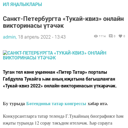
ИЛ ЯҢАЛЫКЛАРЫ
Санкт-Петербургта «Тукай-квиз» онлайн
викторинасы үтәчәк
admin,
18 апрель 2022 - 13:43
1114
0
0
Туган тел көне уңаеннан «Питер Татар» порталы
Габдулла Тукайга һәм аның иҗатына багышланган
«Тукай-квиз 2022» онлайн-викторинасын үткәрәчәк.
Бу турыда
Бөтендөнья татар конгрессы
хәбәр итә.
Конкурсантларга татар телендә Г.Тукайның биографиясе һәм
иҗаты турында 12 сорау тәкъдим ителәчәк. Һәр сорауга