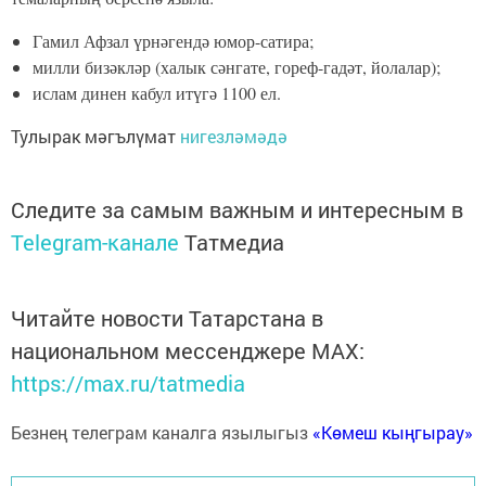
Гамил Афзал үрнәгендә юмор-сатира;
милли бизәкләр (халык сәнгате, гореф-гадәт, йолалар);
ислам динен кабул итүгә 1100 ел.
Тулырак мәгълүмат
нигезләмәдә
Следите за самым важным и интересным в
Telegram-канале
Татмедиа
Читайте новости Татарстана в
национальном мессенджере MАХ:
https://max.ru/tatmedia
Безнең телеграм каналга язылыгыз
«Көмеш кыңгырау»