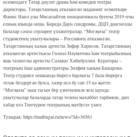
исемендәге Татар дәүләт драма һәм комедия театры
директоры, Татарстанның атказанган мәдәният хезмәткәре
Фәнис Наил улы Мөсәгыйтов инициативасы буенча 2019 нчы
елның язында оеша. Биредә Даун синдромы, ДЦП диагнозлы
балалар сәхнә серләрен үзләштерәләр. “Могҗиза” театр
студиясенең укытучылары – Россиянең атказанган,
Татарстанның халык артисты Зөфәр Харисов, Татарстанның
атказанган артисткасы Гөлназ Нәүмәтова һәм театрыбызның
яшь талантлы артисты Салават Хәбибуллин. Кураторы –
театрның баш администраторы Зөлфия ханым Бәшәрова.
Театр студиясе оешканда бирегә барлыгы 7 бала йөрергә
теләк белдергән булса, хәзер исә бу сан 15 кә җитте.
“Могҗиза” ның тагын бер үзенчәлекле ягы шунда:
укытучылар балаларда татар теленә мәхәббәт тәрбияли, дип
хәбәр итә Тинчурин театрының матбугат үзәге.
Тулырак: https://matbugat.ru/news/?id=36561