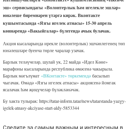
эш» сервисындагы «Волонтерлык һәм игелекле эшләр»
юнәлеше биремнәрен үтәргә кирәк. Вконтакте
кушымтасында «Язгы игелек атнасы» 15-30 апрель
көннәрендә «Вакыйгалар» бүлегендә ачык булачак.
Акция кысаларында ирекле (волонтерлык) эшчәнлегенең төп
юнәлешләре буенча төрле чаралар узачак.
Барлык теләүчеләр, шулай ук, 22 майда «Идел Көне»
марафоны кысаларында республика өмәсенә чакырыла.
Барлык мәгълүмат
«ВКонтакте» төркемендә
басылып
чыгачак. Өмәдә «Язгы игелек атнасы» акциясенә йомгак
ясалачак һәм җиңүчеләр бүләкләнәчәк.
Бу хакта тулырак: https://tatar-inform.tatar/news/tatarstanda-yazgy-
igelek-atnasy-akciyase-start-aldy-5853344
Следите за самым важным и интересным в