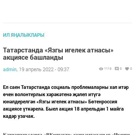
ИЛ ЯҢАЛЫКЛАРЫ
Татарстанда «Язгы игелек атнасы»
акциясе башланды
admin,
19 апрель 2022 - 09:37
1113
0
0
Ел саен Татарстанда социаль проблемаларны хәл итәр
өчен волонтерлык хәрәкәтенә җәлеп итүгә
юнәлдерелгән «Язгы игелек атнасы» Бөтенроссия
акциясе үткәрелә. Быел акция 18 апрельдән 1 майга
кадәр узачак.
Катнашучыларга «ВКонтакте» кушымтасының «Икенче