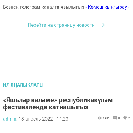
Безнең телеграм каналга язылыгыз
«Көмеш кыңгырау»
Перейти на страницу новости
ИЛ ЯҢАЛЫКЛАРЫ
«Яшьләр каләме» республикакүләм
фестивалендә катнашыгыз
admin,
18 апрель 2022 - 11:23
1401
0
2