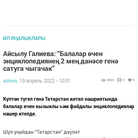
ИЛ ЯҢАЛЫКЛАРЫ
Айсылу Галиева: “Балалар өчен
энциклопедиянең 2 мең данәсе генә
сатуга чыгачак”
admin,
19 апрель 2022 - 10:31
2890
0
0
Күптән түгел генә Татарстан китап нәшриятында
балалар өчен кызыклы һәм файдалы энциклопедияләр
нәшер ителде.
Шул уңайдан “Татарстан” дәүләт