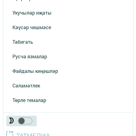
Укучылар иҗаты
Кәүсәр чишмәсе
Табигать
Русча язмалар
Файдалы киңәшләр
Сәламәтлек
Төрле темалар