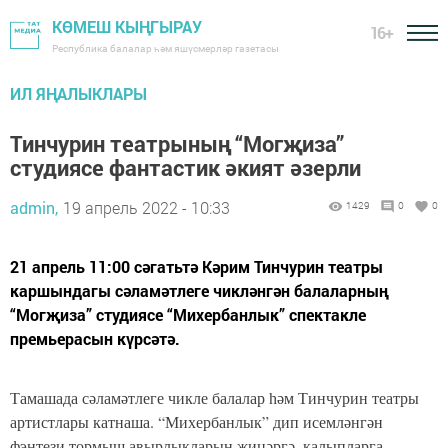
КӨМЕШ КЫҢГЫРАУ
16+
Республика балалар һәм яшүсмерләр газетасы
ИЛ ЯҢАЛЫКЛАРЫ
Тинчурин театрының “Могҗиза”
студиясе фантастик әкият әзерли
admin,
19 апрель 2022 - 10:33
1429
0
0
21 апрель 11:00 сәгатьтә Кәрим Тинчурин театры
каршындагы сәламәтлеге чикләнгән балаларның
“Могҗиза” студиясе “Михербанлык” спектакле
премьерасын күрсәтә.
Тамашада сәламәтлеге чикле балалар һәм Тинчурин театры
артистлары катнаша. “Михербанлык” дип исемләнгән
фэнтези тормыш авырлыкларын җиңәргә, калыпларга