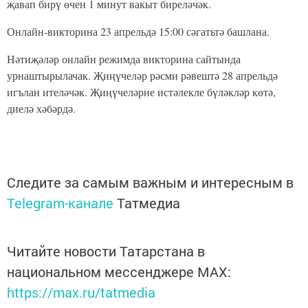
җавап бирү өчен 1 минут вакыт биреләчәк.
Онлайн-викторина 23 апрельдә 15:00 сәгатьтә башлана.
Нәтиҗәләр онлайн режимда викторина сайтында
урнаштырылачак. Җиңүчеләр рәсми рәвештә 28 апрельдә
игълан ителәчәк. Җиңүчеләрне истәлекле бүләкләр көтә,
диелә хәбәрдә.
Следите за самым важным и интересным в
Telegram-канале
Татмедиа
Читайте новости Татарстана в
национальном мессенджере MАХ:
https://max.ru/tatmedia