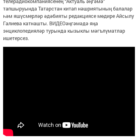
телерадиокомпаниясенең “Актуаль әңгәмә”
тапшыруында Татарстан китап нәшриятының балалар
һәм яшүсмерләр әдәбияты редакциясе мөдире Айсылу
Галиева катнашты. ВИДЕОәңгәмәдә яңа
энциклопедияләр турында кызыклы мәгълүматлар
ишетерсез.